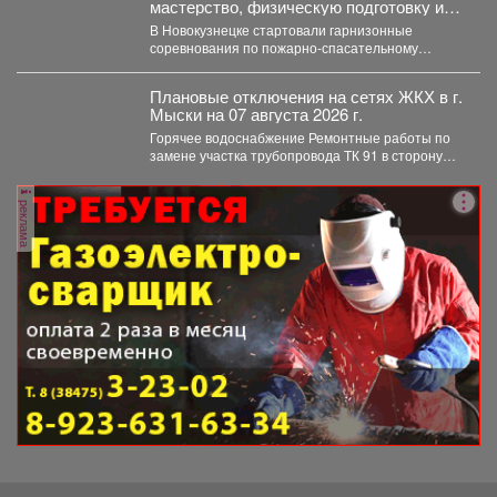
мастерство, физическую подготовку и
командный дух.
В Новокузнецке стартовали гарнизонные
соревнования по пожарно-спасательному
спорту. Они продлятся в течение двух дней, а...
Плановые отключения на сетях ЖКХ в г.
Мыски на 07 августа 2026 г.
Горячее водоснабжение Ремонтные работы по
замене участка трубопровода ТК 91 в сторону
т.37 ул....
реклама