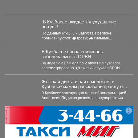
Сергей Маисеев.
️ В Кузбассе ожидается ухудшение
погоды!
По данным МЧС, 5 и 6августа в регионе
прогнозируются: 🌩 грозы; 🌧 сильные...
В Кузбассе снова снизилась
заболеваемость ОРВИ
За неделю с 27 июля по 2 августа в Кузбассе
зарегистрировано 3,9 тысячи случаев ОРВИ...
Жёсткая диета и чай с молоком: в
Кузбассе мамам рассказали правду о
грудном вскармливании
В Кузбассе заведующая женской консультацией
Анастасия Подушко развеяла популярные мифы
о питании кормящих мам. ...
реклама