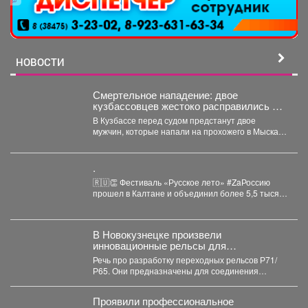
НОВОСТИ
Смертельное нападение: двое
кузбассовцев жестоко расправились с
прохожим
В Кузбассе перед судом предстанут двое
мужчин, которые напали на прохожего в Мысках
и жестоко...
.
🇷🇺👏 Фестиваль «Русское лето» #ZaРоссию
прошел в Калтане и объединил более 5,5 тысяч
горожан. Детские...
В Новокузнецке произвели
инновационные рельсы для
тяжеловесного движения
Речь про разработку переходных рельсов Р71/
Р65. Они предназначены для соединения
рельсов двух типов в путях...
Проявили профессиональное