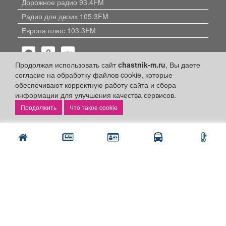
Дорожное радио 93.4FM
Радио для двоих 105.3FM
Европа плюс 103.3FM
Продолжая использовать сайт
chastnik-m.ru
, Вы даете
согласие на обработку файлов cookie, которые
обеспечивают корректную работу сайта и сбора
информации для улучшения качества сервисов.
Политика конфиденциальности
Что такое cookie
Публикации с пометкой «Реклама», «На правах рекламы»,
«Партнёрский проект» оплачены рекламодателем.
Редакция сайта не несет ответственности за достоверность
информации, содержащейся в рекламных материалах и
объявлениях.
+16
© 2006-2026
ООО "Частник-М"