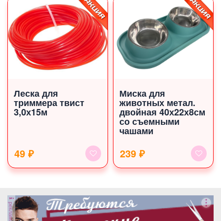
Леска для
Миска для
триммера твист
животных метал.
3,0х15м
двойная 40х22х8см
со съемными
чашами
49 ₽
239 ₽
реклама