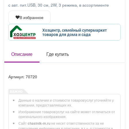
Афиша
Обучение
Проекты
с авт. пит.USB, 30 см, 2W, 3 режима, в ассортименте
В избранное
Хозцентр, семейный супермаркет
товаров для дома и сада
Товары
Поздравления
Погода
Описание
Где купить
ТВ программа
Я - пенсионер
Артикул: 70720
Данные о наличии и стоимости товаров/услуг уточняйте у
компании, предоставляющих их.
Изображение товаров/услуг на сайте может отличаться от
оригинального изображения.
Сайт
chastnik-m.ru
не несет ответственности за не
совпадение информации в описании, в т.ч. о стоимости и