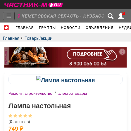
☰
КЕМЕРОВСКАЯ ОБЛАСТЬ - КУЗБАСС
ГЛАВНАЯ
ГРУППЫ
НОВОСТИ
ОБЪЯВЛЕНИЯ
НЕДВ
Главная
Группы
Новости
Главная
Товары/акции
реклама
Объявления
Недвижимость
Услуги
Ремонт, строительство
/
электротовары
Работа
Транспорт
Компании
Лампа настольная
(0 отзывов)
749
₽