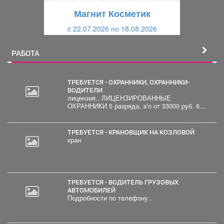
щ
и
Магнит Косметик
и
й
c 22.07.2026 по 18.08.2026
й
РАБОТА
ТРЕБУЕТСЯ - ОХРАННИКИ, ОХРАННИКИ-
ВОДИТЕЛИ
лицензия.. ЛИЦЕНЗИРОВАННЫЕ
ОХРАННИКИ 5 разряда, з/п от 33000 руб. 6...
ТРЕБУЕТСЯ - КРАНОВЩИК НА КОЗЛОВОЙ
кран
ТРЕБУЕТСЯ - ВОДИТЕЛЬ ГРУЗОВЫХ
АВТОМОБИЛЕЙ
Подробности по телефону..