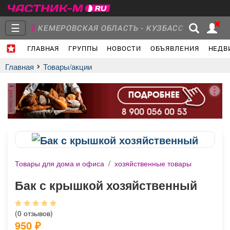
☰
КЕМЕРОВСКАЯ ОБЛАСТЬ - КУЗБАСС
ГЛАВНАЯ
ГРУППЫ
НОВОСТИ
ОБЪЯВЛЕНИЯ
НЕДВ
Главная
Группы
Новости
Главная
Товары/акции
реклама
Объявления
Недвижимость
Услуги
Товары для дома и офиса
/
хозяйственные товары
Работа
Транспорт
Компании
Бак с крышкой хозяйственный
(0 отзывов)
950
₽