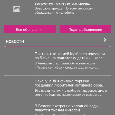
ТРЕБУЕТСЯ - МАСТЕРА МАНИКЮРА
Возможна аренда. По всем вопросам
обращаться по телефону..
Все объявления
Подать объявление
НОВОСТИ
Почти 4 тыс. семей Кузбасса получили
по 5 тыс. на подготовку детей к школе
В Кемерове стартовала областная акция
«Первое сентября - каждому школьнику».
Родителям выдали сертификаты, которые они...
Накануне Дня физкультурника
поздравил любителей активного образа
жизни!
Это праздник тех, кто выбирает здоровье, силу и
волю к победе вне зависимости от возраста...
В Белове экстренно холодной воды
лишатся тысячи жителей