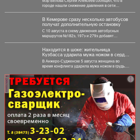
Мэр Белова Сергей Алексеев сообщил, что в
городе нашли снижение давления в сети
магистрального водопровода...
В Кемерове сразу несколько автобусов
получат дополнительную остановку
С 10 августа в схему движения автобусных
маршрутов №182э, 197э и 279э добавят
остановку "деревня...
Находится в шоке: жительница
Кузбасса ударила мужа ножом в сердце
- подробности
В Анжеро-Судженске 5 августа женщина во
время конфликта ударила мужа ножом в грудь.
Мужчина скончался....
реклама