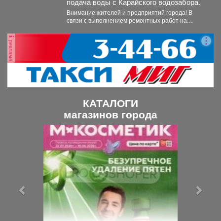
подача воды с Карайского водозабора.
Внимание жителей и предприятий города! В
связи с выполнением ремонтных работ на
Карайском водозаборе...
реклама
КАТАЛОГИ
магазинов города
П
С
р
л
е
е
д
д
ы
у
д
ю
у
щ