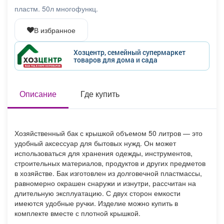
Афиша
Обучение
Проекты
пластм. 50л многофункц.
В избранное
Хозцентр, семейный супермаркет
товаров для дома и сада
Товары
Поздравления
Погода
Описание
Где купить
ТВ программа
Я - пенсионер
Хозяйственный бак с крышкой объемом 50 литров — это
удобный аксессуар для бытовых нужд. Он может
использоваться для хранения одежды, инструментов,
строительных материалов, продуктов и других предметов
в хозяйстве. Бак изготовлен из долговечной пластмассы,
равномерно окрашен снаружи и изнутри, рассчитан на
длительную эксплуатацию. С двух сторон емкости
имеются удобные ручки. Изделие можно купить в
комплекте вместе с плотной крышкой.