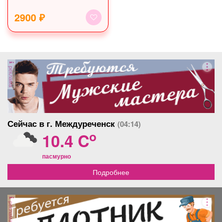
2900 ₽
реклама
Сейчас в г. Междуреченск
(04:14)
o
10.4 C
пасмурно
Подробнее
реклама