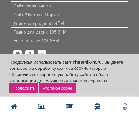
Сайт chastnik-m.ru
Сайт "Частник. Маркет"
Дорожное радио 93.4FM
Радио для двоих 105.3FM
Европа плюс 103.3FM
Продолжая использовать сайт
chastnik-m.ru
, Вы даете
согласие на обработку файлов cookie, которые
обеспечивают корректную работу сайта и сбора
информации для улучшения качества сервисов.
Политика конфиденциальности
Что такое cookie
Публикации с пометкой «Реклама», «На правах рекламы»,
«Партнёрский проект» оплачены рекламодателем.
Редакция сайта не несет ответственности за достоверность
информации, содержащейся в рекламных материалах и
объявлениях.
+16
© 2006-2026
ООО "Частник-М"