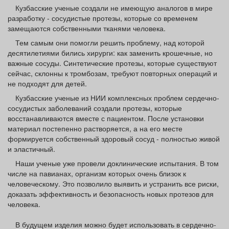
Афиша
Обучение
Проекты
Кузбасские ученые создали не имеющую аналогов в мире
разработку - сосудистые протезы, которые со временем
замещаются собственными тканями человека.
Тем самым они помогли решить проблему, над которой
десятилетиями бились хирурги: как заменить крошечные, но
важные сосуды. Синтетические протезы, которые существуют
Товары
Поздравления
Погода
сейчас, склонны к тромбозам, требуют повторных операций и
не подходят для детей.
Кузбасские ученые из НИИ комплексных проблем сердечно-
сосудистых заболеваний создали протезы, которые
восстанавливаются вместе с пациентом. После установки
ТВ программа
Я - пенсионер
материал постепенно растворяется, а на его месте
формируется собственный здоровый сосуд - полностью живой
и эластичный.
Наши ученые уже провели доклинические испытания. В том
числе на павианах, организм которых очень близок к
человеческому. Это позволило выявить и устранить все риски,
доказать эффективность и безопасность новых протезов для
человека.
В будущем изделия можно будет использовать в сердечно-