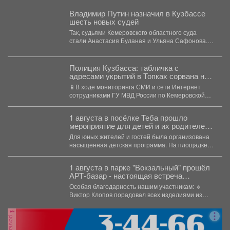
Владимир Путин назначил в Кузбассе
шесть новых судей
Так, судьями Кемеровского областного суда
стали Анастасия Буланая и Ульяна Сафонова.
Судьей Арбитражного суда Кемеровской...
Полиция Кузбасса: табличка с
адресами укрытий в Топках сорвана не
злоумышленниками, а ветром
📱В ходе мониторинга СМИ и сети Интернет
сотрудниками ГУ МВД России по Кемеровской
области -...
1 августа в посёлке Теба прошло
мероприятие для детей и их родителей
посвященное дню рождения поселка.
Для юных жителей и гостей была организована
насыщенная детская программа. На площадке
звучал детский смех...
1 августа в парке "Вокзальный" прошёл
АРТ-базар - настоящая встреча
рукоделия, вдохновения и уникальных
Особая благодарность нашим участникам: 🔹
вещей.
Виктор Клопов порадовал всех изделиями из
кедропласта. 🔹...
реклама