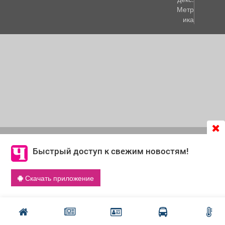
Продолжая использовать сайт
chastnik-m.ru
, Вы даете
согласие на обработку файлов cookie, которые
Быстрый доступ к свежим новостям!
обеспечивают корректную работу сайта и сбора
информации для улучшения качества сервисов.
Скачать приложение
Что такое cookie