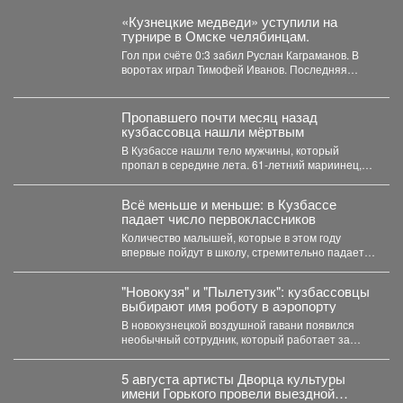
«Кузнецкие медведи» уступили на
турнире в Омске челябинцам.
Гол при счёте 0:3 забил Руслан Каграманов. В
воротах играл Тимофей Иванов. Последняя
шайба была...
Пропавшего почти месяц назад
кузбассовца нашли мёртвым
В Кузбассе нашли тело мужчины, который
пропал в середине лета. 61-летний мариинец,
ориентировку на...
Всё меньше и меньше: в Кузбассе
падает число первоклассников
Количество малышей, которые в этом году
впервые пойдут в школу, стремительно падает в
Кемеровской области....
"Новокузя" и "Пылетузик": кузбассовцы
выбирают имя роботу в аэропорту
В новокузнецкой воздушной гавани появился
необычный сотрудник, который работает за
энергию. В международном аэропорту...
5 августа артисты Дворца культуры
имени Горького провели выездной