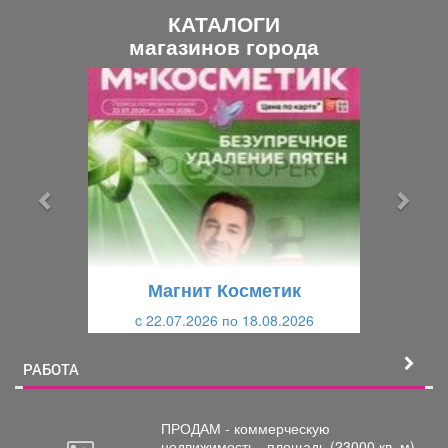
КАТАЛОГИ
магазинов города
П
С
р
л
е
е
д
д
ы
у
д
ю
у
щ
щ
и
Магнит Косметик
и
й
c 22.07.2026 по 18.08.2026
й
РАБОТА
ПРОДАМ - коммерческую
недвижимость,
площадь (23000 кв. м),