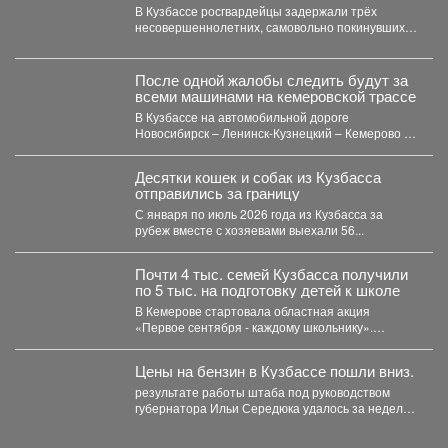
В Кузбассе росгвардейцы задержали трёх
несовершеннолетних, самовольно покинувших
дома в Новокузнецке. Как пишет Горсайт,...
После одной жалобы следить будут за
всеми машинами на кемеровской трассе
В Кузбассе на автомобильной дороге
Новосибирск – Ленинск-Кузнецкий – Кемерово –
Юрга в селе Глубокое...
Десятки кошек и собак из Кузбасса
отправились за границу
С января по июль 2026 года из Кузбасса за
рубеж вместе с хозяевами выехали 56...
Почти 4 тыс. семей Кузбасса получили
по 5 тыс. на подготовку детей к школе
В Кемерове стартовала областная акция
«Первое сентября - каждому школьнику».
Родителям выдали сертификаты, которые они...
Цены на бензин в Кузбассе пошли вниз.
результате работы штаба под руководством
губернатора Ильи Середюка удалось за неделю
увеличить на 21% количество...