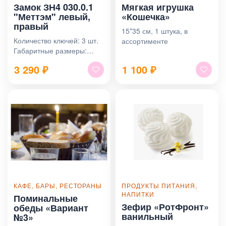
Замок ЗН4 030.0.1
Мягкая игрушка
"Меттэм" левый,
«Кошечка»
правый
15*35 см, 1 штука, в
Количество ключей: 3 шт.
ассортименте
Габаритные размеры:
150х137х75 мм.
3 290
₽
1 100
₽
КАФЕ, БАРЫ, РЕСТОРАНЫ
ПРОДУКТЫ ПИТАНИЯ,
НАПИТКИ
Поминальные
Зефир «РотФронт»
обеды «Вариант
ванильный
№3»