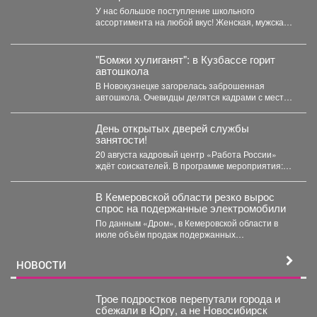
У нас большое поступление школьного
ассортимента на любой вкус! Женская, мужская и
детская одежда...
"Бомжи хулиганят": в Кузбассе горит
автошкола
В Новокузнецке загорелась заброшенная
автошкола. Очевидцы делятся кадрами с места
событий. Вечером во вторник,...
День открытых дверей службы
занятости!
20 августа кадровый центр «Работа России»
ждёт соискателей. В программе мероприятия:
ярмарка вакансий, индивидуальные...
В Кемеровской области резко вырос
спрос на подержанные электромобили
По данным «Дром», в Кемеровской области в
июле объём продаж подержанных
электромобилей увеличился на 233...
НОВОСТИ
Трое подростков перепутали города и
сбежали в Юргу, а не Новосибирск