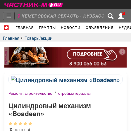
☰
КЕМЕРОВСКАЯ ОБЛАСТЬ - КУЗБАСС
ГЛАВНАЯ
ГРУППЫ
НОВОСТИ
ОБЪЯВЛЕНИЯ
НЕДВ
Главная
Группы
Новости
Главная
Товары/акции
реклама
Объявления
Недвижимость
Услуги
Ремонт, строительство
/
стройматериалы
Работа
Транспорт
Компании
Цилиндровый механизм
«Boadean»
(0 отзывов)