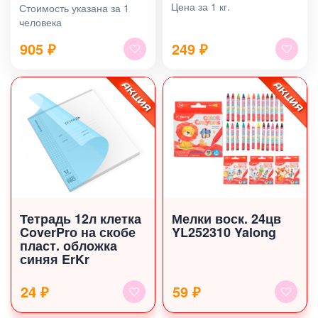
Цена за 1 кг.
Стоимость указана за 1
человека
905
₽
249
₽
Тетрадь 12л клетка
Мелки воск. 24цв
CoverPrо на скобе
YL252310 Yalong
пласт. обложка
синяя ErKr
24 ₽
59 ₽