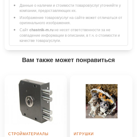
Данные о наличии и стоимости товаров/услуг уточняйте у
компании, предоставляющих их.
Изображение товаров/услуг на сайте может отличаться от
оригинального изображения.
Сайт
chastnik-m.ru
не несет ответственности за не
совпадение информации в описании, в т.ч. о стоимости и
качестве товара/услуги.
Вам также может понравиться
СТРОЙМАТЕРИАЛЫ
ИГРУШКИ