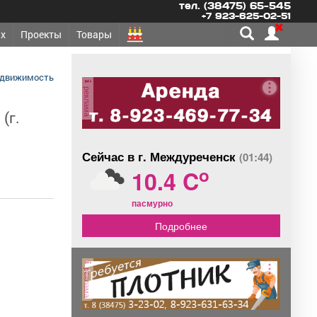
тел. (38475) 65-545
+7 923-625-02-51
х
Проекты
Товары
едвижимость
реклама
(г.
Сейчас в г. Междуреченск
(01:44)
o
10.4 C
пасмурно
Подробнее
реклама