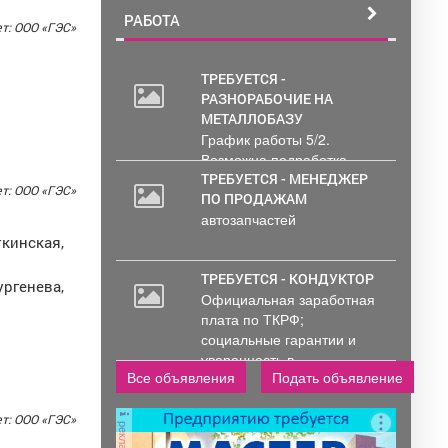
РАБОТА
т: ООО «ГЭС»
ТРЕБУЕТСЯ -
РАЗНОРАБОЧИЕ НА
20
МЕТАЛЛОБАЗУ
000
График работы 5/2.
руб.
Возможна подработка..
ТРЕБУЕТСЯ - МЕНЕДЖЕР
т: ООО «ГЭС»
ПО ПРОДАЖАМ
автозапчастей
ткинская,
ТРЕБУЕТСЯ - КОНДУКТОР
Тургенева,
Официальная заработная
плата по ТКРФ;
социальные гарантии и
уверенность в...
Все объявления
Подать объявление
т: ООО «ГЭС»
реклама