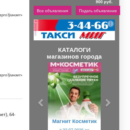
900 руб.
Все объявления
Подать объявление
ергоТранзит»
реклама
КАТАЛОГИ
магазинов города
П
С
р
л
ергоТранзит»
е
е
д
д
ы
у
д
ю
у
щ
ет), 64-
Магнит Косметик
щ
и
c 22.07.2026 по