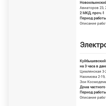
Новоильинский
Авиаторов 23, 2
2 МКД, проч.-1
Период работы 
Описание рабо
Электр
Куйбышевский 
на 3 часа в д
Цимлянская 3-2
Нахимова 2-19,
Зои Космодемья
Дома частного
Период работы 
Описание рабо