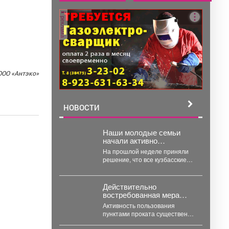
реклама
ООО «Антэко»
НОВОСТИ
Наши молодые семьи
начали активно
пользоваться пунктами
На прошлой неделе приняли
проката вещей для
решение, что все кузбасские
новорожденных.
родители до 35 лет
включительно могут стать...
Действительно
востребованная мера
поддержки.
Активность пользования
пунктами проката существенно
выросла за последнюю