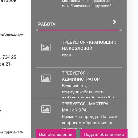
иаторов
Малышам: ✅ Профилактика
метаболических нарушений.
Длительное ГВ снижает риск
ожирения в детском...
РАБОТА
 «Водоканал»
ТРЕБУЕТСЯ - КРАНОВЩИК
НА КОЗЛОВОЙ
2
кран
000
, 73-125
руб.
ая 21-
ТРЕБУЕТСЯ -
АДМИНИСТРАТОР
Вежливость,
коммуникабельность,
работа с онлайн кассой и
ПК (программы...
ТРЕБУЕТСЯ - МАСТЕРА
МАНИКЮРА
2
Возможна аренда. По всем
вопросам обращаться по
телефону..
 «Водоканал»
Все объявления
Подать объявление