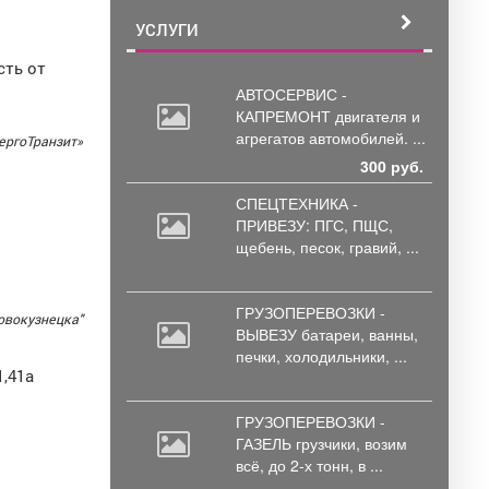
УСЛУГИ
сть от
АВТОСЕРВИС -
КАПРЕМОНТ двигателя
и
агрегатов автомобилей. ...
ергоТранзит»
300 руб.
СПЕЦТЕХНИКА -
ПРИВЕЗУ: ПГС,
ПЩС,
щебень, песок, гравий, ...
ГРУЗОПЕРЕВОЗКИ -
овокузнецка"
ВЫВЕЗУ батареи,
ванны,
печки, холодильники, ...
1,41а
ГРУЗОПЕРЕВОЗКИ -
ГАЗЕЛЬ грузчики,
возим
всё, до 2-х тонн, в ...