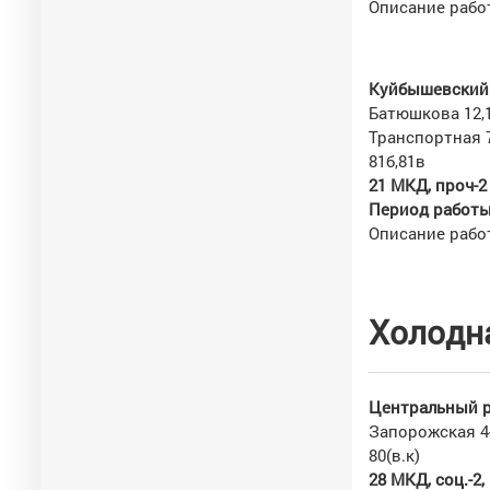
Описание работ
Куйбышевский 
Батюшкова 12,14
Транспортная 7
81б,81в
21 МКД, проч-2
Период работы 
Описание работ
Холодн
Центральный р
Запорожская 4-8(
80(в.к)
28 МКД, соц.-2
,