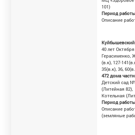
МЦ «Здоровое 
101)
Период работы 
Описание работ
Куйбышевский 
40 лет Октября 6
Герасименко, Жу
(в.к), 127-141(в
35(в.к), 36, 60(
472 дома частно
Детский сад №
(Литейная 82),
Котельная (Лит
Период работы 
Описание работ
(земляные раб