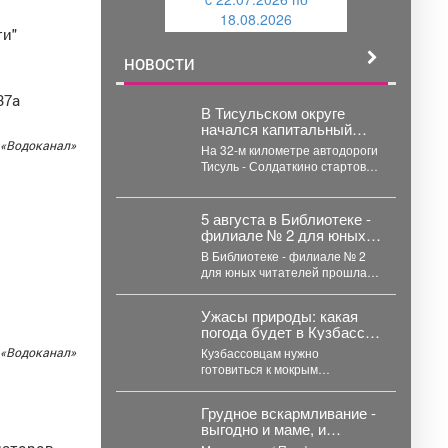
и
й
18.08.2026
й
ти"
НОВОСТИ
37а
В Тисульском округе
начался капитальный
ремонт моста через реку
 «Водоканал»
На 32‑м километре автодороги
Дудет
Тисуль - Солдаткино стартовал
капитальный ремонт моста
через реку Дудет.
Интенсивность...
5 августа в Библиотеке -
филиале № 2 для юных
читателей прошла
В Библиотеке - филиале № 2
познавательно-
для юных читателей прошла
развлекательная
познавательно-
программа к
развлекательная программа к
Международному дню
Ужасы природы: какая
Международному дню...
светофора
погода будет в Кузбассе
на выходных
 «Водоканал»
Кузбассовцам нужно
готовиться к мокрым
выходным, ожидаются дожди с
грозами и сильный ветер. По...
Грудное вскармливание -
выгодно и маме, и
ребёнку