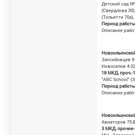
Детский сад № 
(Свердлова 30)
(Тольятти 70а),
Период работы с
Описание рабо
Новоильинский
Запсибовцев 9-
Новоселов 4-32
18 МКД
, проч.-
"ABC School" (
Период работы 
Описание работ
Новоильинский
Авиаторов 75,8
3 МКД, прочие-