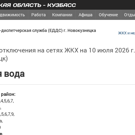
АЯ ОБЛАСТЬ - КУЗБАСС
движимость
Работа
Компании
Афиша
Обучение
Отды
-диспетчерская служба (ЕДДС) г. Новокузнецка
ЖКХ и н
тключения на сетях ЖКХ на 10 июля 2026 г. 
цк)
я вода
район:
4,5,6,7,
,
5,6,7,9,
а,
0
в