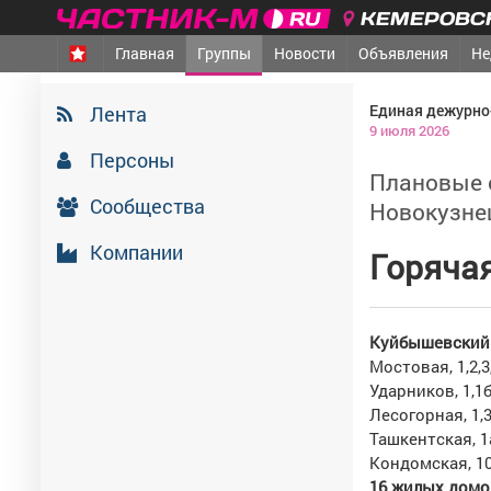
КЕМЕРОВСК
Главная
Группы
Новости
Объявления
Не
Единая дежурно
Лента
9 июля 2026
Персоны
Плановые о
Сообщества
Новокузне
Компании
Г
оряча
Куйбышевский 
Мостовая, 1,2,3,
Ударников, 1,1б
Лесогорная, 1,3,
Ташкентская, 1
Кондомская, 1
16
жилых домо