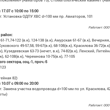
поколение» (Авиаторов 75), Стоматологический кабинет (Ав
17.07 с 10:00 по 15:00
: Установка ОДПУ ХВС d=100 мм пр. Авиаторов, 101
Работает: ООО
район:
1-71,74-122 (в.к), 124-138 (в.к), Амурская 61-67 (в.к), Вечерняя,
ковского 49-57,58, 59-67(в.к), 68-108(в.к), Красилова 36-72(в.к)
.к), Кузедеевская 63-73 (нечет, в.к), 74-82(в.к), Ленский, Литейн
в.к), 62-108(в.к), Черемнова 10-75(в.к), 77-105
го сектора, соц.-1, проч.-5
123
ейная 82)
10.07 с 09:00 по 20:00
: Замена участка водопровода d=100 мм по ул. Красилова, 4
оты)
Работает: ООО