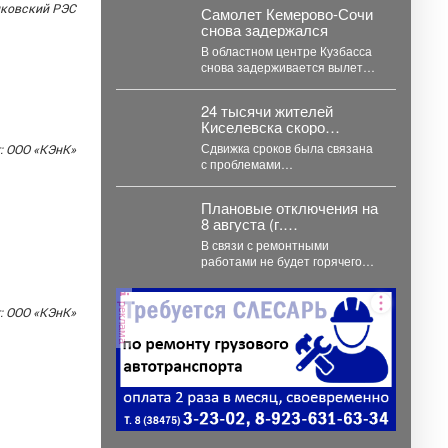
неделю, после того как
иковский РЭС
Самолет Кемерово-Сочи
губернатор поручил включить...
снова задержался
В областном центре Кузбасса
снова задерживается вылет
авиарейса в Сочи. Сегодня, 7
августа, задерживается...
24 тысячи жителей
Киселевска скоро
получат новую
Сдвижка сроков была связана
: ООО «КЭнК»
современную
с проблемами
поликлинику.
финансирования. Но!!! Люди
ждут поликлинику, она важна
Плановые отключения на
для...
8 августа (г.
Междуреченск)
В связи с ремонтными
работами не будет горячего
водоснабжения ...
реклама
: ООО «КЭнК»