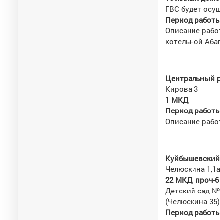
ГВС будет осущ
Период работы с
Описание работ
котельной Аба
Центральный р
Кирова 3
1 МКД
Период работы 
Описание рабо
Куйбышевский 
Челюскина 1,1а,1б
22 МКД, проч-6
Детский сад №
(Челюскина 35)
Период работы 