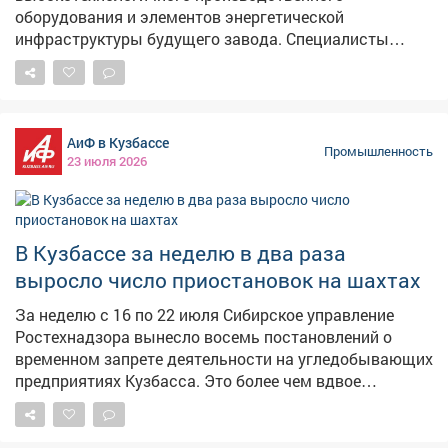
оборудования и элементов энергетической
инфраструктуры будущего завода. Специалисты
устанавливают прессовый и сушильный комплексы. В
августе - следующий большой этап работ. Активная
фаза монтажа будет идти до мая следующего года. В
2027 году предприятие планируют ввести в
АиФ в Кузбассе
эксплуатацию. Комбинат будет производить до 450
Промышленность
23 июля 2026
тысяч кубометров древесно-стружечных плит. После
запуска Кузбасс однозначно войдёт в число лидеров
среди регионов России по производству продукции
для строительной и мебельной отрасли. Для лесного
В Кузбассе за неделю в два раза
комплекса всей нашей страны обьект назван
выросло число приостановок на шахтах
приоритетным и включен в список приоритетных
инвестиционных проектов. Губернатор Кузбасса Илья
За неделю с 16 по 22 июля Сибирское управление
Владимирович Середюк подчеркивает важность того,
Ростехнадзора вынесло восемь постановлений о
что реализация проекта направлена на снижение
временном запрете деятельности на угледобывающих
зависимости региона от угля за счет развития
предприятиях Кузбасса. Это более чем вдвое
высокотехнологичной деревообработки. Для города
превышает показатели предыдущей недели. На
Кемерово это означает серьезный шаг к укреплению
шахтах региона также зафиксированы два случая
нашлей экономики. Это наш индустриальный
травмирования работников, один из них - тяжёлый.