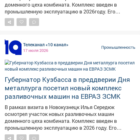
доменного цеха комбината. Комплекс введен в
промышленную эксплуатацию в 2026году. Его
совокупная мощность-800тыс. тонн чугуна в год, что в
полтора раза превышает производительность
прежнего оборудования. Новые разливочные машины
отвечают актуальным экологическим стандартам:
Телеканал «10 канал»
они оснащены современными системами аспирации,
Промышленность
17 июля 2026
позволяющими эффективно улавливать газ и пыль в
зоне разливки. Это не только снижает нагрузку на
окружающую среду, но и существенно улучшает
условия труда. Высокий уровень автоматизации
Губернатор Кузбасса в преддверии Дня
оборудования повышает стабильность
металлурга посетил новый комплекс
технологических процессов, снижает влияние
человеческого фактора и усиливает безопасность
разливочных машин на ЕВРАЗ ЗСМК
производственных операций. В рамках проекта
В рамках визита в Новокузнецк Илья Середюк
создано более 40высокотехнологичных рабочих мест.
осмотрел участок новых разливочных машин
«Проект по строительству двух разливочных машин
доменного цеха комбината. Комплекс введен в
важен и для ЗСМК, и для всей металлургической
промышленную эксплуатацию в 2026 году. Его
отрасли Кузбасса. Это и улучшение условий труда
совокупная мощность - 800 тыс. тонн чугуна в год, что
работников, и снижение экологической нагрузки на