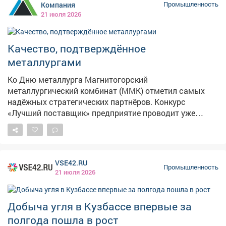
устранили пропуск. Цех был остановлен в штатном
Компания
Промышленность
режиме. Отмечается, что ситуация не повлияла на
21 июля 2026
дальнейшую работу подразделения. Последствий для
производства нет, пострадавших тоже нет.
Качество, подтверждённое
металлургами
Ко Дню металлурга Магнитогорский
металлургический комбинат (ММК) отметил самых
надёжных стратегических партнёров. Конкурс
«Лучший поставщик» предприятие проводит уже
десятый раз. В этом году Новая Горная вновь среди
победителей. Наша компания получила награду в
номинации «Лидер качества угольной продукции»
(категория «УГЛИ»). Коксующийся уголь - один из
VSE42.RU
важных компонентов при изготовлении
Промышленность
21 июля 2026
металлических сплавов. Престижная награда ММК
подтверждает безупречное качество нашей угольной
продукции, чёткое соблюдение сроков поставок и
Добыча угля в Кузбассе впервые за
надёжность компании. Рады вносить свой вклад в
полгода пошла в рост
развитие металлургии и успех ММК! Благодарим за