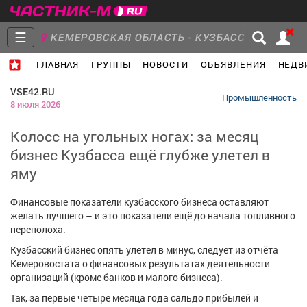
☰
КЕМЕРОВСКАЯ ОБЛАСТЬ - КУЗБАСС
ГЛАВНАЯ
ГРУППЫ
НОВОСТИ
ОБЪЯВЛЕНИЯ
НЕДВ
Главная
Группы
Новости
VSE42.RU
Промышленность
8 июля 2026
Колосс на угольных ногах: за месяц
бизнес Кузбасса ещё глубже улетел в
Объявления
Недвижимость
Услуги
яму
Финансовые показатели кузбасского бизнеса оставляют
желать лучшего – и это показатели ещё до начала топливного
переполоха.
Работа
Транспорт
Компании
Кузбасский бизнес опять улетел в минус, следует из отчёта
Кемеровостата о финансовых результатах деятельности
организаций (кроме банков и малого бизнеса).
Так, за первые четыре месяца года сальдо прибылей и