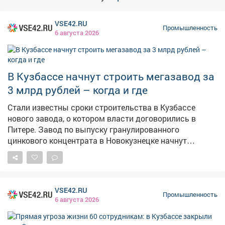
VSE42.RU
Промышленность
6 августа 2026
В Кузбассе начнут строить мегазавод за
3 млрд рублей – когда и где
Стали известны сроки строительства в Кузбассе
нового завода, о котором власти договорились в
Питере. Завод по выпуску гранулированного
цинкового концентрата в Новокузнецке начнут
возводить в четвёртом квартале 2026 года, а
закончить строительство планируют в четвёртом
квартале 2030 года, сообщает PROKUZBASS.RU со
ссылкой на обладминистрацию. – Инвестиционный
VSE42.RU
проект предполагает строительство
Промышленность
6 августа 2026
гидрометаллургического цинкового завода,
осуществляющего переработку цинксодержащих