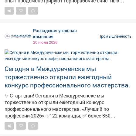
опыт продемонстрируют горнорабочие очистных
использует автотранспорт для доставки угля до
забоев, проходчики, электрослесари подземные,
места погрузки на железной дороге, сообщает ТАСС.
горноспасатели, водители карьерной техники,
обогатители и представители других шахтерских и
вспомогательных профессий. Всего 28 номинаций.
Распадская угольная
Пожелал участникам производственных успехов и
компания
Промышленность
честной конкуренции. Итоги подведут в августе,
20 июля 2026
накануне профессионального праздника Дня Шахтера.
Победителям и призерам вручат корпоративные
медали, дипломы и денежные премии.
Сегодня в Междуреченске мы
торжественно открыли ежегодный
конкурс профессионального мастерства.
✨ Старт дан! Сегодня в Междуреченске мы
торжественно открыли ежегодный конкурс
профессионального мастерства. «Лучший по
профессии-2026»: ✅ 22 команды; ✅ более 350
участников шахтерских и вспомогательных
профессий; ✅ 28 номинаций, среди которых новая
номинация для машинистов подземных