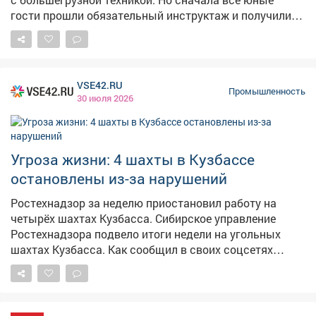
гости прошли обязательный инструктаж и получили
средства индивидуальной защиты - каски, очки,
сигнальные жилеты. Как настоящие горняки, по
разрезу ребята путешествовали на вахтовых
автомобилях. Детей впечатлили масштабы
VSE42.RU
производства. Участники с любопытством
Промышленность
30 июля 2026
рассматривали горную технику - мощные
экскаваторы, самосвалы и бульдозеры. Ребята
остались в восторге от увлекательного путешествия
по предприятию.
Угроза жизни: 4 шахты в Кузбассе
остановлены из-за нарушений
Ростехнадзор за неделю приостановил работу на
четырёх шахтах Кузбасса. Сибирское управление
Ростехнадзора подвело итоги недели на угольных
шахтах Кузбасса. Как сообщил в своих соцсетях
помощник руководителя Ростехнадзора Андрей Виль ,
с 23 по 29 июля составлено 4 протокола о временном
запрете деятельности – в два раза меньше, чем на
прошлой неделе. Инспекторы сохранили жизнь и