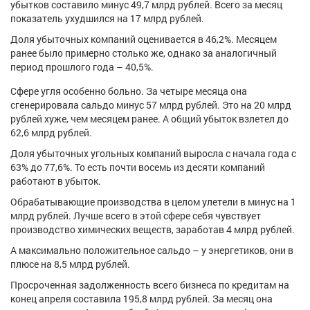
убытков составило минус 49,7 млрд рублей. Всего за месяц
Афиша
Обучение
Проекты
показатель ухудшился на 17 млрд рублей.
Доля убыточных компаний оценивается в 46,2%. Месяцем
ранее было примерно столько же, однако за аналогичный
период прошлого года – 40,5%.
Товары
Поздравления
Погода
Сфере угля особенно больно. За четыре месяца она
сгенерировала сальдо минус 57 млрд рублей. Это на 20 млрд
рублей хуже, чем месяцем ранее. А общий убыток взлетел до
62,6 млрд рублей.
Доля убыточных угольных компаний выросла с начала года с
ТВ программа
Я - пенсионер
63% до 77,6%. То есть почти восемь из десяти компаний
работают в убыток.
Обрабатывающие производства в целом улетели в минус на 1
млрд рублей. Лучше всего в этой сфере себя чувствует
производство химических веществ, заработав 4 млрд рублей.
А максимально положительное сальдо – у энергетиков, они в
плюсе на 8,5 млрд рублей.
Просроченная задолженность всего бизнеса по кредитам на
конец апреля составила 195,8 млрд рублей. За месяц она