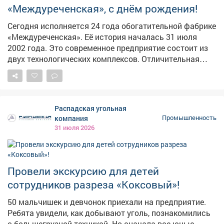
«Междуреченская», с днём рождения!
Сегодня исполняется 24 года обогатительной фабрике
«Междуреченская». Её история началась 31 июля
2002 года. Это современное предприятие состоит из
двух технологических комплексов. Отличительная
особенность фабрики - возможность обогащать все
марки углей. А главное её богатство - люди. Здесь
работает более 400 профессионалов, преданных
своему делу. Поздравляем обогатителей с днём
Распадская угольная
рождения родного предприятия! Желаем вам
компания
Промышленность
здоровья и благополучия, а имениннице процветания
31 июля 2026
и успеха 👏 📲 Приглашаем подписаться на Новую
Горную в МАХ: https://max.ru/id4217055884_biz
Провели экскурсию для детей
сотрудников разреза «Коксовый»!
50 мальчишек и девчонок приехали на предприятие.
Ребята увидели, как добывают уголь, познакомились
с большегрузной техникой. Но сначала все юные