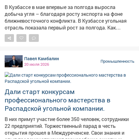
сотрудничество и высокую оценку нашей работы. 📲
В Кузбассе в мае впервые за полгода выросла
Приглашаем подписаться на Новую Горную в МАХ:
добыча угля – благодаря росту экспорта на фоне
https://max.ru/id4217055884_biz
ближневосточного конфликта. В Кузбассе угольная
отрасль показала первый рост за полгода. Как
сообщает ТАСС со ссылкой на июльский доклад Банка
России, в мае 2026 года добыча угля в Кемеровской
области впервые за последние шесть месяцев
выросла в годовом выражении. По данным ЦБ,
Павел Камбалин
положительная динамика связана с наращиванием
Промышленность
20 июля 2026
экспортных поставок на фоне ближневосточного
конфликта и продолжающегося роста спроса и цен на
энергоносители. Экспорт угля из Кузбасса в мае
ускорился до почти 20% год к году после 13,5% в
Дали старт конкурсам
предыдущие два месяца. В целом по Сибирскому
профессионального мастерства в
федеральному округу годовые темпы добычи угля
Распадской угольной компании.
выросли после шести месяцев снижения. В докладе
также отмечается, что сокращение добычи в
В них примут участие более 350 человек, сотрудники
отдельных сибирских регионах связано с
22 предприятий. Торжественный парад в честь
логистическими проблемами. Например, крупное
открытия прошел в Междуреченске. Свои знания и
предприятие в Бурятии из-за нехватки вагонов