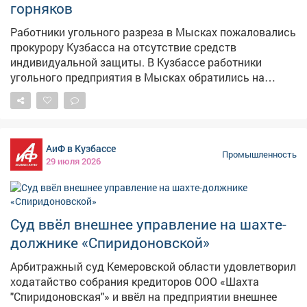
горняков
magnific.com
Работники угольного разреза в Мысках пожаловались
прокурору Кузбасса на отсутствие средств
индивидуальной защиты. В Кузбассе работники
угольного предприятия в Мысках обратились на
личный приём к прокурору области с жалобой на
нарушение трудового законодательства. Как
сообщает прокуратура Кемеровской области, глава
надзорного ведомства поручил организовать
АиФ в Кузбассе
проверку. Выяснилось, что сотрудников разреза не
Промышленность
29 июля 2026
обеспечили средствами индивидуальной защиты
после истечения срока их службы. Прокурор внёс
представление руководителю организации, виновное
лицо привлекли к дисциплинарной ответственности, а
Суд ввёл внешнее управление на шахте-
директора оштрафовали. После вмешательства
должнике «Спиридоновской»
прокуратуры работникам выдали положенные
средства защиты.
Арбитражный суд Кемеровской области удовлетворил
ходатайство собрания кредиторов ООО «Шахта
"Спиридоновская"» и ввёл на предприятии внешнее