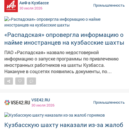
АиФ в Кузбассе
здоровье порядка 20 человек, которые могли
Промышленность
30 июля 2026
пострадать при потенциальных авариях. На ПАО
"Распадская" приостановлены работы на трёх
участках из-за загазирования горных выработок – на
90 суток. На шахте им. Рубана остановили
«Распадская» опровергла информацию о
эксплуатацию ленточных конвейеров на 3 суток. На
найме иностранцев на кузбасские шахты
шахте "Байкаимская" запретили эксплуатацию
локомотивов на 90 суток. На шахте "Осинниковская"
ПАО «Распадская» назвало недостоверной
приостановили работу монорельсового пути и
информацию о запуске программы по привлечению
конвейера из-за травмирования работника –
иностранных работников на шахты Кузбасса.
материалы переданы в суд. Ростехнадзор
Накануне в соцсетях появились документы, по
продолжает контролировать соблюдение требований
которым якобы начата кампания по найму граждан
безопасности.
Кыргызстана, Армении и Казахстана, в том числе на
высококвалифицированные должности, с планом
привлечь около 230 человек и затратами на
VSE42.RU
подготовку почти 65 млн рублей. Угольщики сообщили
Промышленность
30 июля 2026
NGS42, что цель предприятия - сохранение и
удержание действующего кадрового состава,
создание стабильных условий труда и развитие
Кузбасскую шахту наказали из-за жалоб
профессионального потенциала сотрудников. Фото: