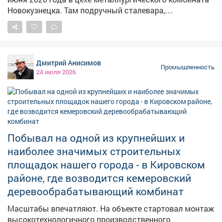
Новокузнецка. Там подручный сталевара,
занимавшийся выводом технического устройства в
ремонт, получил термические ожоги лица и рук. По
итогам расследования установлены основные
причины происшествия. Среди них - недостаточный
Дмитрий Анисимов
контроль со стороны руководителей и специалистов
Промышленность
24 июля 2026
за ходом выполнения работ, а также неполное и
нечёткое изложение требований безопасности в
инструкциях по охране труда. В отношении
юридического лица и пяти должностных лиц будут
возбуждены дела об административных
правонарушениях по части 1 статьи 9.1 КоАП РФ.
Побывал на одной из крупнейших и
Комиссия также разработала перечень мероприятий,
наиболее значимых строительных
направленных на устранение причин несчастного
случая и предотвращение аналогичных ситуаций в
площадок нашего города - в Кировском
будущем. Фото: freepik
районе, где возводится кемеровский
деревообрабатывающий комбинат
Масштабы впечатляют. На объекте стартовал монтаж
высокотехнологичного производственного