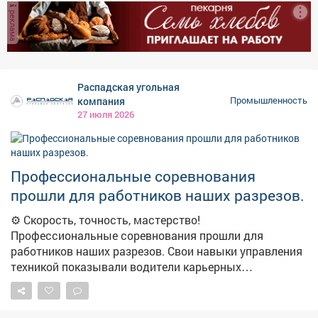
рублей. Предприятие, которое вело добычу угля в
реклама
Киселевске, с сентября прошлого года находилось в
процедуре наблюдения. В 2022–2023 годах шахта
приобрела активы обанкротившегося
Шахтоуправления "Карагайлинское". Крупнейшие
требования к "Спиридоновской" предъявили
Распадская угольная
"Уральская сталь" и связанное с ней "Инфинити
компания
Промышленность
капитал".
27 июля 2026
Профессиональные соревнования
прошли для работников наших разрезов.
⚙️ Скорость, точность, мастерство!
Профессиональные соревнования прошли для
работников наших разрезов. Свои навыки управления
техникой показывали водители карьерных
самосвалов, машинисты экскаваторов, бульдозеров и
буровых станков. Конкурс проходил в два этапа.
Сначала теория, где проверяли знания по охране