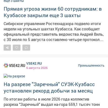
оксидных материалов (включая вельц-оксид,
цинковую пыль и вторичные цинковые материалы) с
Прямая угроза жизни 60 сотрудникам: в
получением высокочистых цинковых слитков, –
Кузбассе закрыли еще 3 шахты
сказали в правительстве. Завод позволит
переработать и рекультивировать опасные отходы
Сибирское управление Ростехнадзора подвело итоги
промышленного производства, которых в Кузбассе
недели на угольных шахтах Кузбасса. Как сообщает
всегда в избытке . Объём инвестиций приблизится к 3
официальный представитель ведомства Андрей Виль,
млрд рублей, будет создано 250 рабочих мест.
с 30 июля по 5 августа составлено четыре протокола
Ожидаемая производительность составит 20 тысяч
о временном запрете деятельности. Инспекторы
тонн продукции в год. Соглашение о строительстве
предотвратили возможные аварии, которые могли
объекта подписалина Петербургском международном
угрожать жизни 60 горняков. На шахте
экономическом форуме.
"Первомайская" АО "УК "Северный Кузбасс"
VSE42.RU
приостановили спуск работников из-за неповеренных
Промышленность
6 августа 2026
головных светильников со встроенными
сигнализаторами метана – на 90 суток. На шахте
"Южная" филиала АО "Черниговец" остановили
На разрезе "Заречный" СУЭК-Кузбасс
эксплуатацию конвейера и нахождение людей в
установлен рекорд добычи за месяц
опасной зоне из-за нехватки кислорода и нарушения
взрывобезопасности – тоже на 90 суток. На шахте им.
По итогам работы в июле 2026 года коллектив
Рубана АО "СУЭК-Кузбасс" зафиксировали два случая
разреза "Заречный" выдал на-гора 559,1 тысяч тонн