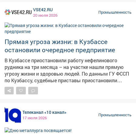
электровозов. Такие конкурсы - возможность
VSE42.RU
проявить себя, обменяться опытом и получить новые
Промышленность
20 июля 2026
знания. На церемонии открытия участников
поздравили генеральный директор Распадской
Владимир Мельниченко и глава Междуреченска Павел
Камбалин. Имена победителей конкурса мы узнаем 14
Прямая угроза жизни: в Кузбассе
августа.
остановили очередное предприятие
В Кузбассе приостановили работу нефелинового
рудника на три месяца – на участке нашли прямую
угрозу жизни и здоровью людей. По данным ГУ ФССП
по Кузбассу, судебные приставы приостановили
работу нефелинового рудника в Тисульском районе. –
Экспертами установлено – на участке рудника
существует прямая угроза жизни и здоровью людей,
занятых в производственном процессе, – сообщает
Телеканал «10 канал»
ведомство. Суд признал юридическое лицо виновным
Промышленность
17 июля 2026
по статье о нарушении требований промышленной
безопасности. Решение – приостановить горные
работы на 90 суток. Судебные приставы уже