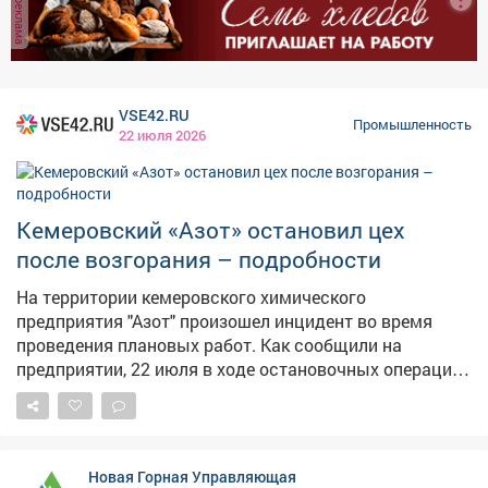
реклама
мебельной отраслей страны. Проектная мощность -
оказаться в зоне риска. Материалы по ряду
до 450 тысяч кубометров древесно-стружечных плит.
нарушений уже переданы в суд для принятия
Ввод предприятия в эксплуатацию запланирован на
дальнейших решений. Фото: freepik.com
следующий год.
VSE42.RU
Промышленность
22 июля 2026
Кемеровский «Азот» остановил цех
после возгорания – подробности
На территории кемеровского химического
предприятия "Азот" произошел инцидент во время
проведения плановых работ. Как сообщили на
предприятии, 22 июля в ходе остановочных операций
для проведения капитального ремонта цеха
аммиака-2 был зафиксирован пропуск азотно-
водородной смеси на блоке №6. В результате
произошло возгорание. Специалисты оперативно
Новая Горная Управляющая