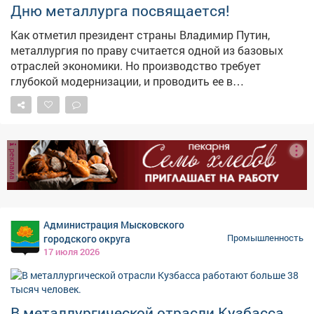
Дню металлурга посвящается!
исполнили решение. Теперь проверки на руднике будут
проходить регулярно, чтобы убедиться, что опасность
Как отметил президент страны Владимир Путин,
устранена.
металлургия по праву считается одной из базовых
отраслей экономики. Но производство требует
глубокой модернизации, и проводить ее в
современных условиях надо на базе отечественных
технологий. В Кузбассе этот сектор промышленности
очень значим, поскольку обеспечивает развитие
региона. #новости10канала
реклама
Администрация Мысковского
городского округа
Промышленность
17 июля 2026
В металлургической отрасли Кузбасса