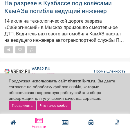
На разрезе в Кузбассе под колёсами
развитие промышленности Кузбасса!
КамАЗа погибла ведущий инженер
14 июля на технологической дороге разреза
«Сибиргинский» в Мысках произошло смертельное
ДТП. Водитель вахтового автомобиля КамАЗ наехал
на ведущего инженера автотранспортной службы ПАО
«Южный Кузбасс». От полученных травм женщина
скончалась на месте. Государственная инспекция
труда Кузбасса инициировала расследование
несчастного случая. На предприятии уже проводится
VSE42.RU
внеплановая проверка соблюдения трудового
Промышленность
16 июля 2026
законодательства - поводом послужили два
Продолжая использовать сайт
chastnik-m.ru
, Вы даете
производственных инцидента, зафиксированных на
согласие на обработку файлов cookie, которые
этом же объекте за первое полугодие 2026 года. Всего
обеспечивают корректную работу сайта и сбора
с начала года в Кемеровской области
информации для улучшения качества сервисов.
Как в Кемерове строят мегазавод за 8
зарегистрировано пять несчастных случаев,
Что такое cookie
млрд рублей - кадры с высоты
связанных с наездами на работников. Подобные
происшествия чаще всего случаются на складах,
Строительство Кемеровского
строительных площадках, производственных и
деревообрабатывающего комбината перешло в
Новости
логистических территориях. Фото: Госинспекция труда
активную фазу. Как сообщили в холдинге "Алтайлес",