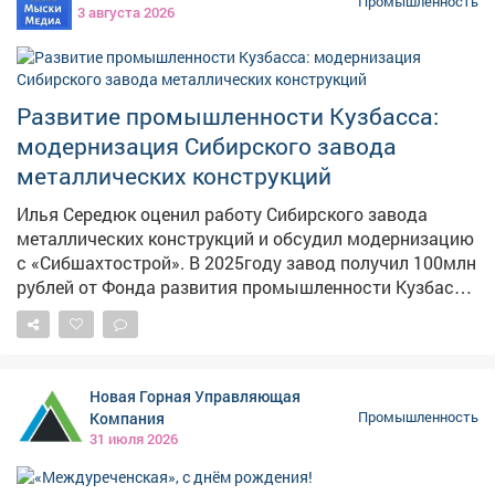
Промышленность
3 августа 2026
производство химических веществ – на 10%,
машиностроение – на 44%, элекромашиностроение –
на 23%, а энергетика обрушилась на 19%. Ранее
сообщалось, что убытки кузбасских компаний стали
Развитие промышленности Кузбасса:
ещё больше – достигли64,6 млрд рублей. Показатель
всего за месяц ухудшился на 15 млрд рублей.
модернизация Сибирского завода
металлических конструкций
Илья Середюк оценил работу Сибирского завода
металлических конструкций и обсудил модернизацию
с «Сибшахтострой». В 2025году завод получил 100млн
рублей от Фонда развития промышленности Кузбасса-
на эти деньги закупили лазерные станки,
роботизированный комплекс, плазменную резку и
другое оборудование. 💬 Губернатор отметил: «Новое
оборудование повысит технологичность и
Новая Горная Управляющая
конкурентоспособность производства». Проект
Компания
Промышленность
реализуют до 2030года.
31 июля 2026