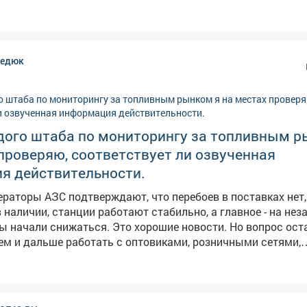
 роса-осень будет тёплой и сухой; ➖Увидели радугу-ждите
йники-к затяжным
нь посеять укроп-по поверью, зиму проживёте без простуд. 
редюк
людаем, работают ли погодные «предсказания».
дого штаба по мониторингу за топливным р
проверяю, соответствует ли озвученная
я действительности.
ераторы АЗС подтверждают, что перебоев в поставках нет
в наличии, станции работают стабильно, а главное - на не
я. Это хорошие новости. Но вопрос остается на
дем и дальше работать с оптовиками, розничными сетями,
обы обеспечить повсеместную и постоянную доступность 