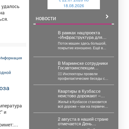
и
й
18.08.2026
а удалось
й
на
НОВОСТИ
ься.
В рамках нацпроекта
«Инфраструктура для
жизни» подрядчик
Поток машин здесь большой,
приступил к срезке
покрытие изношено. Ещё в
асфальтобетонного
прошлом году принял решение
покрытия на улице
включить его в...
Информация
Народной.
В Мариинске сотрудники
Госавтоинспекции
провели
👮‍♂ Инспекторы провели
профилактическую
профилактические беседы с
беседу с водителями
водителями автобусов
общественного
ноза
филиала ГПК «Пассажирское
автотранспорта
Квартиры в Кузбассе
автотранспортное
неистово дорожают –
предприятие». Полицейские
пробит очередной
напомнили...
Жильё в Кузбассе становится
потолок цен
всё дороже – как на первичном,
так и на вторичном рынках....
2 августа в нашей стране
отмечается День
Воздушно-десантных