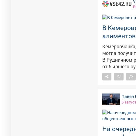
V
В
В Кемеров
алиментов
Кемеровчанка,
могла получит
В Рудничном р
от бывшего су
долгое время 
областная прокуратура. – Должностными лиц
своевременно
задолженности, – сказали 
Павел 
руководителю 
5 авгус
исполнительны
дисциплинарно
по алиментам. Прокуратура продолжит следить за тем, как контролируе
последующая 
На очеред