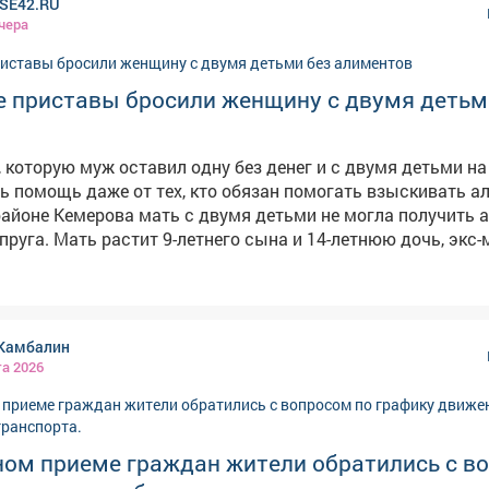
SE42.RU
чера
е приставы бросили женщину с двумя детьм
 которую муж оставил одну без денег и с двумя детьми на 
ь помощь даже от тех, кто обязан помогать взыскивать а
айоне Кемерова мать с двумя детьми не могла получить
пруга. Мать растит 9-летнего сына и 14-летнюю дочь, экс
ничего не платил,а силовики не принимали мер, сообщает в
ами службы судебных приставов
 не приняты исчерпывающие меры, направленные на взыс
в прокуратуре. Надзорный орган внёс представление
Камбалин
главного управления приставов в регионе. В результате
та 2026
е действия активизировались, должностное лицо привлек
й ответственности, а с бывшего мужа взыскали 315 тыся
тся
выплата алиментов.
ном приеме граждан жители обратились с в