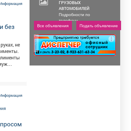
ГРУЗОВЫХ
Информация
АВТОМОБИЛЕЙ
Подробности по
телефону..
и без
Все объявления
Подать объявление
реклама
руках, не
лименты.
 алименты
-муж
 четверг
кание
Информация
ли к
ч рублей
опросом