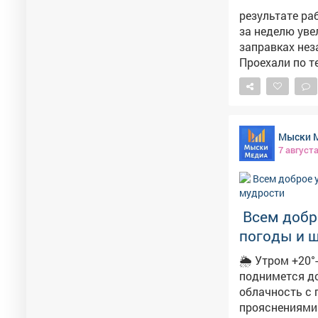
результате ра
за неделю уве
заправках нез
Проехали по т
Мыски 
7 август
Всем добро
погоды и 
🌦 Утром +20°-не з
поднимется до +24°,
облачность с прояснениями; 🌜 Н
прояснениями. 🌿 А ещё с сегодняшним днём вязано немало народных пр