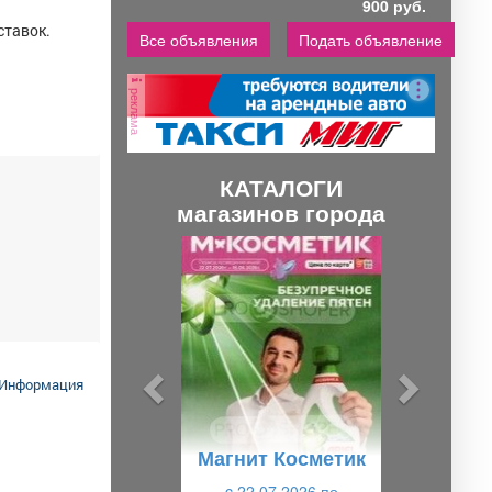
900 руб.
ставок.
Все объявления
Подать объявление
реклама
КАТАЛОГИ
магазинов города
П
С
р
л
е
е
д
д
ы
у
Информация
д
ю
у
щ
Магнит Косметик
щ
и
c 22.07.2026 по