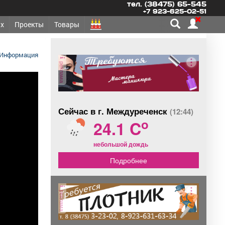
тел. (38475) 65-545
+7 923-625-02-51
х
Проекты
Товары
Информация
реклама
Сейчас в г. Междуреченск
(12:44)
o
24.1 C
небольшой дождь
Подробнее
реклама