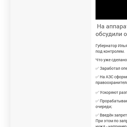
На аппара
обсудили 
Губернатор Илья
под контролем.
Что уже сделано
✅ Заработал опе
✅ На АЗС сформ
правоохранител
✅ Ускоряют разг
✅ Прорабатывает
очереди;
✅ Введён запрет
При этом по зап
нужд - например