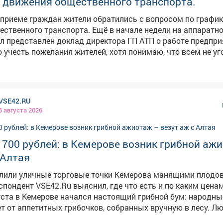
у движения общественного транспорта.
приеме граждан жители обратились с вопросом по график
ственного транспорта. Ещё в начале недели на аппаратн
 представлен доклад директора ГП АТП о работе предпри
 учесть пожелания жителей, хотя понимаю, что всем не уг
фортно - можно. Также на этом приеме рассмотрели
устройства дворов, капитального ремонта домов, личные
опасть на прием по личным вопросам можно
 и третью среды месяца по адресу пр. Строителей 18,
VSE42.RU
приемная граждан. Предварительная запись по телефону: 
5 августа 2026
 700 рублей: в Кемерове возник грибной аж
 Алтая
алили уличные торговые точки Кемерова манящими плод
пондент VSE42.Ru выяснил, где что есть и по каким ценам.
ста в Кемерове начался настоящий грибной бум: народны
ет от аппетитных грибочков, собранных вручную в лесу. Л
выставляют на продажу свои роскошные трофеи, а горожа