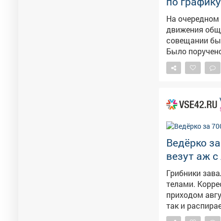
по график
На очередном 
движения обще
совещании был
Было поручено
сделать максимально ком
вопросы благо
проблемы правового характера. П
каждые первую
общественная 
Ведёрко за
везут аж с
Грибники зав
телами. Коррес
приходом авгу
так и распира
тихой охоты 