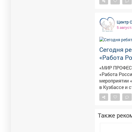
только и оста
Центр 
5 август
Сегодня ре
«Работа Р
«МИР ПРОФЕССИЙ» Сегодня ребята нашего центра посе
«Работа Росси
мероприятии «Мир профессий». Подр
в Кузбассе и 
обществу. Осо
подробно разо
работать в эт
дела. Ребята 
Также реко
теперь они зна
Такие встречи