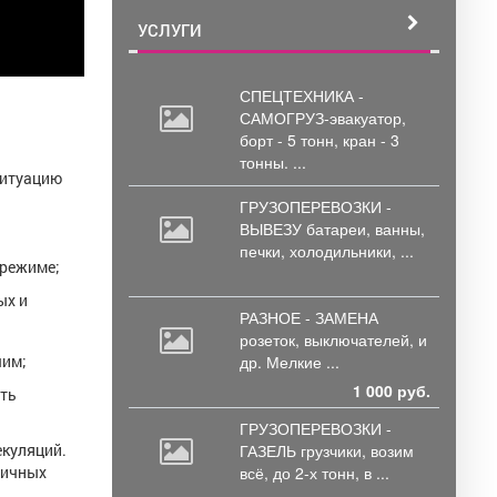
УСЛУГИ
СПЕЦТЕХНИКА -
САМОГРУЗ-эвакуатор,
борт
- 5 тонн, кран - 3
тонны. ...
ситуацию
ГРУЗОПЕРЕВОЗКИ -
ВЫВЕЗУ батареи,
ванны,
печки, холодильники, ...
 режиме;
ых и
РАЗНОЕ - ЗАМЕНА
розеток,
выключателей, и
чим;
др. Мелкие ...
1 000 руб.
ить
ГРУЗОПЕРЕВОЗКИ -
екуляций.
ГАЗЕЛЬ грузчики,
возим
личных
всё, до 2-х тонн, в ...