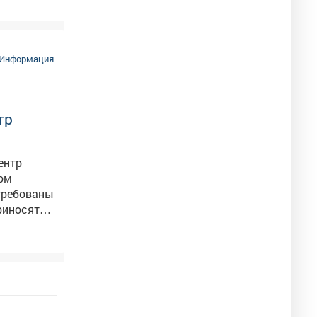
.
Информация
тр
ном
приносят
ости:
ть, чтобы
м своего
ссиям -
здоровье!
ору