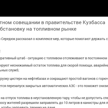
тном совещании в правительстве Кузбасса
обстановку на топливном рынке
 Середюк рассказал о комплексе мер, которые помогают держать 
:
ративный штаб - ситуацию с топливом отслеживают в постоянном
ируют неснижаемый остаток топлива для скорой помощи, аварийн
ьных служб;
рузку цистерн на нефтебазах и сокращают простой вагонов с горю
ся перезапуск закрытых автоматических АЗС - это поможет сниз
 на отпуск топлива в неустановленную тару, чтобы не допустить сп
росу жителей разрешили заправлять до 10 литров в канистры для 
, чтобы заправить технику на даче.