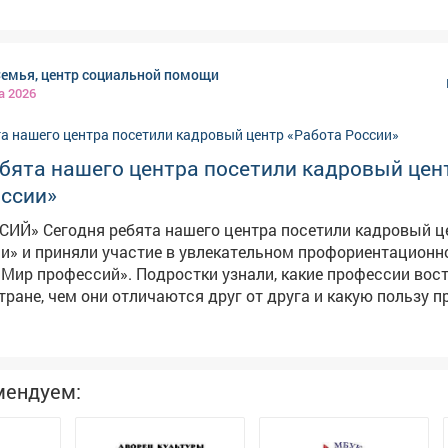
ётся, что разбирать лесное лакомство как горячие пирожки
Семья, центр социальной помощи
а 2026
бята нашего центра посетили кадровый цен
оссии»
тили кадровый центр
и» и приняли участие в увлекательном профориентацион
остки узнали, какие профессии востребованы
стране, чем они отличаются друг от друга и какую пользу 
бенно заинтересовали наших ребят шахтёрские специальн
брали, кто такие шахтёры, какими навыками нужно облада
ой важной отрасли, и как стать настоящим профессионало
с большим вниманием изучали требования к разным профе
мендуем:
ют, что важно не только желание, но и упорство, знания и 
 помогают детям сделать первые шаги к осознанному выб