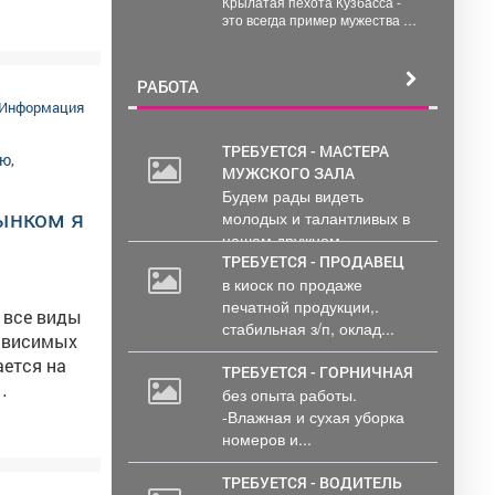
Крылатая пехота Кузбасса -
войск.
это всегда пример мужества и
готовности прийти на помощь.
Один...

РАБОТА
Информация
ТРЕБУЕТСЯ - МАСТЕРА
МУЖСКОГО ЗАЛА
Будем рады видеть
ынком я
молодых и талантливых в
нашем дружном...
ТРЕБУЕТСЯ - ПРОДАВЕЦ
в киоск по продаже
печатной продукции,.
, все виды
стабильная з/п, оклад...
зависимых
ТРЕБУЕТСЯ - ГОРНИЧНАЯ
без опыта работы.
горючего.
-Влажная и сухая уборка
номеров и...
ТРЕБУЕТСЯ - ВОДИТЕЛЬ