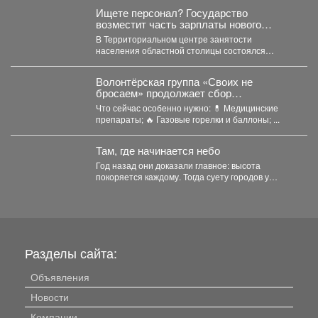
Ищете персонал? Государство
возместит часть зарплаты нового
сотрудника
В Территориальном центре занятости
населения областной столицы состоялся
круглый стол с участием представителей
регионального Отделения...
Волонтёрская группа «Своих не
бросаем» продолжает сбор
гуманитарной помощи для мысковских
Что сейчас особенно нужно: 💊 Медицинские
ребят, которые находятся в зоне СВО
препараты; 🔥 Газовые горелки и баллоны; ...
Там, где начинается небо
Год назад они доказали главное: высота
покоряется каждому. Тогда суету городов у
подножия Югуса оставили...
Разделы сайта:
Объявления
Новости
Компании