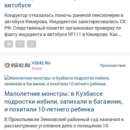
автобусе
Кондуктор отказалась помочь раненой пенсионерке в
автобусе Кемерова. Инцидентом заинтересовались СК
РФ. Следственный комитет организовал проверку по
факту инцидента в автобусе №111 в Кемерове. Как
сообщает Информационный центр СК России, 4
августа около 10:35 дверь автобуса зажала руку
пожилой женщины. По словам очевидцев в соцсетях,
у пассажирки был сорван кусок кожи размером со
VSE42.RU
спичечный коробок иначалось сильное кровотечение.
Происшествия
Вчера
Пассажиры попросили кондуктора дать аптечку и
остановить автобус у травмпункта, но, по их данным,
получили грубый отказ. Кондуктор якобы заявила, что
в случившемся виноваты сами пассажиры. Людям
Малолетние монстры: в Кузбассе
пришлось самостоятельно перевязывать рану
подростки избили, запихали в багажник,
подручными средствами – даже бинта им не дали.
и похитили 10-летнего ребенка
Председатель Следственного комитета Александр
Бастрыкин поручил и.о. руководителя кузбасского
В Прокопьевске Зенковский районный суд назначил к
управления Александру Кустову доложить о
рассмотрению уголовное дело о похищении 10-
результатах проверки. Исполнение поручения