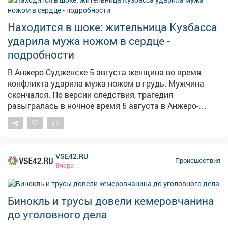
его для личного пользования. Велосипед хранил в
своей квартире, перекрасив его в другой цвет, чтоб
владелец не узнал свое транспортное средство.
Находится в шоке: жительница Кузбасса
Следователем Отдела МВД России «Междуреченский»
ударила мужа ножом в сердце -
возбуждено уголовное дело по п.в.ч.2 ст.158 УК РФ
подробности
«Кража». Санкции данной статьи предусматривают в
качестве наказания до 5 лет лишения свободы.
В Анжеро-Судженске 5 августа женщина во время
Похищенный велосипед полицейские изъяли и
конфликта ударила мужа ножом в грудь. Мужчина
вернули законной владелице.
скончался. По версии следствия, трагедия
разыгралась в ночное время 5 августа в Анжеро-
Судженске. В ходе ссоры женщина ударила супруга
ножом в грудную клетку. Пострадавшему оказали
квалифицированную медицинскую помощь, однако
спасти его не удалось – от полученных травм он
VSE42.RU
скончался. Как сообщили в СУ СК по Кузбассу,
Происшествия
Вчера
женщину задержали. Сейчас решается вопрос об
избрании ей меры пресечения. Правоохранители
осмотрели место происшествия, изъяли орудие
Бинокль и трусы довели кемеровчанина
преступления – нож, допросили свидетелей, провели
до уголовного дела
проверку показаний на месте. Назначен комплекс