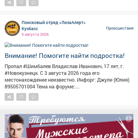
#ЛизаАлерт #ЛизаАлертКузбасс #ПропалЧеловек
Поисковый отряд «ЛизаАлерт»
Кузбасс
Происшествия
5 августа 2026
Внимание! Помогите найти подростка!
Пропал #Шимбалев Владислав Иванович, 17 лет, г.
#Новокузнецк. С 3 августа 2026 года его
местонахождение неизвестно. Инфорг: Джули (Юлия)
89505701004 Тема на форуме:
https://lizaalert.org/forum/viewtopic.php?t=371500
#ЛизаАлерт #ЛизаАлертКузбасс #ПропалЧеловек
реклама