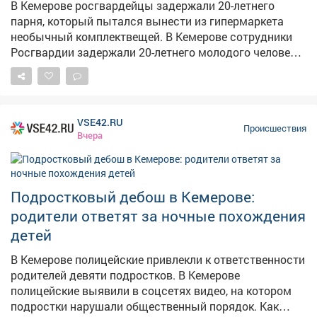
судебных экспертиз. Обвинение предъявили по статье
В Кемерове росгвардейцы задержали 20-летнего
об убийстве. Как сообщил источник VSE42.Ru, речь
парня, который пытался вынести из гипермаркета
идет о женщине 1978 года рождения. Семья обычная,
необычный комплектвещей. В Кемерове сотрудники
произошла бытовая ссора. Удар ножом пришелся
Росгвардии задержали 20-летнего молодого человека,
прямо в сердце и оказался смертельным. Сейчас
который решил обновить гардероб за чужой счёт. Как
женщина находится в шоковом состоянии.
сообщает Росгвардия Кузбасса, инцидент произошёл
в ночное время в гипермаркете на Ленинградском
проспекте. Парень сложил в сумку спортивную обувь,
VSE42.RU
несколько пар носков, нижнее бельё, два напитка и
Происшествия
Вчера
бинокль – общая стоимость товаров превысила 4
тысячи рублей. С таким "комплектом" он попытался
покинуть магазин, не предъявив товары к оплате.
Однако работник гипермаркета заметил его и нажал
Подростковый дебош в Кемерове:
кнопку тревожной сигнализации. Прибывший наряд
родители ответят за ночные похождения
Росгвардии задержал парня и передал полиции для
детей
дальнейшего разбирательства. Молодому человеку
грозит административная или уголовная
В Кемерове полицейские привлекли к ответственности
ответственность за покушение на кражу.
родителей девяти подростков. В Кемерове
полицейские выявили в соцсетях видео, на котором
подростки нарушали общественный порядок. Как