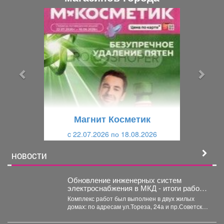
П
С
р
л
е
е
д
д
ы
у
д
ю
у
щ
щ
и
Магнит Косметик
и
й
c 22.07.2026 по 18.08.2026
й
НОВОСТИ
Обновление инженерных систем
электроснабжения в МКД - итоги работ в
рамках программы капремонта
Комплекс работ был выполнен в двух жилых
домах: по адресам ул.Тореза, 24а и пр.Советской
Армии,...