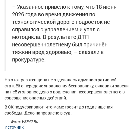
Афиша
Обучение
Проекты
– Указанное привело к тому, что 18 июня
2026 года во время движения по
технологической дороге подросток не
справился с управлением и упал с
мотоцикла. В результате ДТП
Товары
Поздравления
Погода
несовершеннолетнему был причинён
тяжкий вред здоровью, – сказали в
прокуратуре.
ТВ программа
Я - пенсионер
На этот раз женщина не отделалась административной
статьёй о передаче управления бесправнику, силовики завели
на неё уголовное дело о вовлечении несовершеннолетнего в
совершение опасных действий.
В СК подчёркивают, что маме грозит до года лишения
свободы. Дело направлено в суд.
Фото: VSE42.Ru
Источник