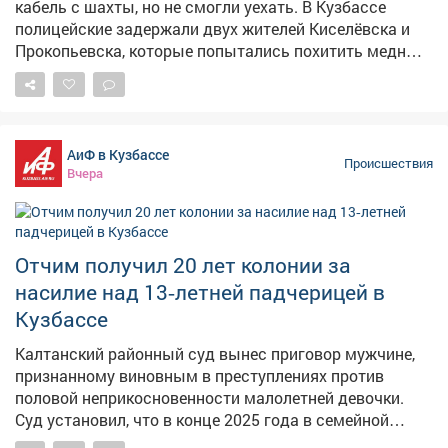
государству составил бы более 480 тысяч рублей.
кабель с шахты, но не смогли уехать. В Кузбассе
Уголовное дело передано в суд для рассмотрения.
полицейские задержали двух жителей Киселёвска и
Фото: ru.freepik.com
Прокопьевска, которые попытались похитить медный
кабель с территории угледобывающего предприятия.
Как сообщает ГУ МВД по Кузбассу, сигнал о
происшествии поступил от диспетчера – охрана
заметила двоих неизвестных, которые пытались
АиФ в Кузбассе
украсть кабель длиной более 130 метров. По версии
Происшествия
Вчера
следствия, злоумышленники отсоединили кабель с
экскаватора, погрузили его в УАЗ, но не смогли уехать.
У них кончился бензин, а потом загорелась машина –
пришлось бросить авто и похищенное имущество.
Отчим получил 20 лет колонии за
Сумма ущерба превысила 370 тысяч рублей.
насилие над 13‑летней падчерицей в
Полицейские установили личности подозреваемых –
это 25-летний житель Прокопьевска и 33-летний
Кузбассе
киселёвчанин. В отношении них возбуждено уголовное
Калтанский районный суд вынес приговор мужчине,
дело о покушении на кражу в крупном размере.
признанному виновным в преступлениях против
Максимальное наказание – до шести лет лишения
половой неприкосновенности малолетней девочки.
свободы.
Суд установил, что в конце 2025 года в семейной
квартире мужчина, будучи в состоянии алкогольного