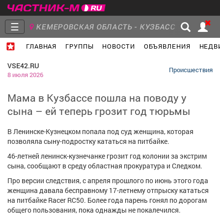
☰
КЕМЕРОВСКАЯ ОБЛАСТЬ - КУЗБАСС
ГЛАВНАЯ
ГРУППЫ
НОВОСТИ
ОБЪЯВЛЕНИЯ
НЕДВ
Главная
Группы
Новости
VSE42.RU
Происшествия
8 июля 2026
Мама в Кузбассе пошла на поводу у
сына – ей теперь грозит год тюрьмы
Объявления
Недвижимость
Услуги
В Ленинске-Кузнецком попала под суд женщина, которая
позволяла сыну-подростку кататься на питбайке.
46-летней ленинск-кузнечанке грозит год колонии за экстрим
сына, сообщают в среду областная прокуратура и Следком.
Работа
Транспорт
Компании
Про версии следствия, с апреля прошлого по июнь этого года
женщина давала бесправному 17-летнему отпрыску кататься
на питбайке Racer RC50. Более года парень гонял по дорогам
общего пользования, пока однажды не покалечился.