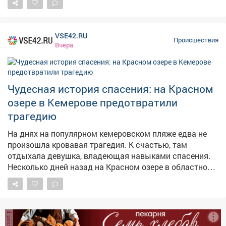
опьянения, надругался над своей 13‑летней
падчерицей. Он воспользовался беспомощностью
ребёнка и применил к ней насилие. Учитывая особую
VSE42.RU
тяжесть преступлений, их высокую общественную
Происшествия
Вчера
опасность и то, что жертвой стал
несовершеннолетний, суд признал подсудимого
виновным. Мужчине назначили 20 лет лишения
свободы - отбывать наказание он будет в
Чудесная история спасения: на Красном
исправительной колонии строгого режима.
озере в Кемерове предотвратили
Дополнительно суд установил ограничение свободы
трагедию
сроком на 1 год и 3 месяца. Фото: Изображение
создано с помощью приложения Шедеврум
На днях на популярном кемеровском пляже едва не
произошла кровавая трагедия. К счастью, там
отдыхала девушка, владеющая навыками спасения.
Несколько дней назад на Красном озере в областном
центре отдыхавшая женщина оказалась в
смертельной опасности: внезапно началось жуткое
кровотечение из крупной артерии. Счёт шёл на
секунды. Отдыхавшая на берегу медработница
реклама
бросилась на спасение. – Медицинский работник