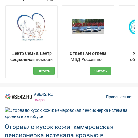
скончались на месте от асфиксии из-за недостатка
кислорода. Прокуратура Кузбасса организовала
проверку исполнения законодательства об охране
труда. Следственный комитет возбудил уголовное
дело по статье о нарушении требований охраны труда,
повлёкшем смерть двух лиц. Назначен комплекс
экспертиз, допрашиваются свидетели, изучается
документация по технике безопасности.
Центр Семья, центр
Отдел ГАИ отдела
Уп
социальной помощи
МВД России по г.
обр
Междуреченск
Межд
Читать
Читать
муни
VSE42.RU
Происшествия
Вчера
Оторвало кусок кожи: кемеровская
пенсионерка истекала кровью в