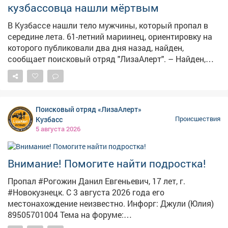
присвоении, ему грозит до шести лет колонии.
кузбассовца нашли мёртвым
В Кузбассе нашли тело мужчины, который пропал в
середине лета. 61-летний мариинец, ориентировку на
которого публиковали два дня назад, найден,
сообщает поисковый отряд "ЛизаАлерт". – Найден,
погиб, – гласит уведомление. Пропал мужчина ещё 15
июля. Обстоятельства трагедии волонтёры не
раскрывают. По статистике отряда, за один летний
месяц в Кузбассе поступило 359 заявок о пропавших
Поисковый отряд «ЛизаАлерт»
людях. 296 удалось найти живыми, 10 – погибшими,
Кузбасс
Происшествия
семерых найти не удалось.
5 августа 2026
Внимание! Помогите найти подростка!
Пропал #Рогожин Данил Евгеньевич, 17 лет, г.
#Новокузнецк. С 3 августа 2026 года его
местонахождение неизвестно. Инфорг: Джули (Юлия)
89505701004 Тема на форуме:
https://lizaalert.org/forum/viewtopic.php?t=371502