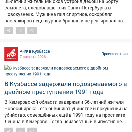
35-летний житель Мысков устроил дебош на борту
самолета, следовавшего из Санкт-Петербурга в
Новокузнецк. Мужчина пил спиртное, оскорблял
пассажиров нецензурной бранью и не реагировал на
замечания экипажа. Сообщение о неадекватном
пассажире поступило в линейный пункт полиции в
аэропорту Новокузнецка от диспетчера. Речь шла о
рейсе, вылетевшем из Санкт-Петербурга.
АиФ в Кузбассе
Представитель авиакомпании отказал 35-летнему
Происшествия
7 августа 2026
жителю Мысков в дальнейшем перелете из-за его
поведения. Транспортные полицейские установили: в
ходе полета мужчина оскорблял окружающих с
использованием нецензурной лексики, игнорировал
В Кузбассе задержали подозреваемого в
замечания работников авиакомпании, проявлял
двойном преступлении 1991 года
агрессию и распивал спиртные напитки прямо в
салоне. Нарушителя задержали, медицинское
В Кемеровской области задержали 56‑летний жителя
освидетельствование подтвердило алкогольное
Новосибирска - его обвиняют убийстве и покушении на
опьянение. В отношении дебошира составили
убийство, совершённых ещё в 1991 году на проспекте
протокол по ч. 1 ст. 20.1 КоАП РФ "Мелкое
Ленина в Кемерове. Тогда неизвестный выпустил не
хулиганство" и назначили административный штраф.
менее двух пуль из огнестрельного оружия в двух