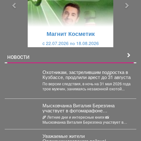
ы
у
д
ю
у
щ
щ
и
Магнит Косметик
и
й
c 22.07.2026 по 18.08.2026
й
НОВОСТИ
Охотникам, застрелившим подростка в
Кузбассе, продлили арест до 31 августа
По версии следствия, в ночь на 31 мая 2026 года
трое мужчин, занимаясь незаконной охотой...
Мысковчанка Виталия Березгина
участвует в фотомарафоне
Центральной библиотеки Мысков «Моё
🌾 Летние дни и интересные книги 📸
лето с книгой»!
Мысковчанка Виталия Березгина участвует в
фотомарафоне Центральной...
Уважаемые жители
Орджоникидзевского района!