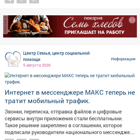
проекту «Молодежь и дети». Мы работаем над тем,
чтобы реализация нацпроектов приносила региону
максимальные результаты в виде молодежных
реклама
центров, социальных учреждений, культурных и
образовательных площадок. Каждая новая точка
притяжения для наших молодых земляков - это
инвестиция в будущее. У ребят появляется больше
возможностей для самореализации, они могут
Центр Семья, центр социальной
активнее включаться в жизнь своих городов и
помощи
Информация
поселков. Тем самым - связывают свое будущее с
5 августа 2026
Кузбассом. В следующем году откроем такое же
пространство в Киселевске.
Интернет в мессенджере МАКС теперь не
тратит мобильный трафик.
Звонки, переписка, отправка файлов и цифровые
сервисы внутри приложения стали бесплатными.
Такое решение закреплено в соглашении, которое
подписали руководители национального мессенджера
и крупнейших операторов связи.