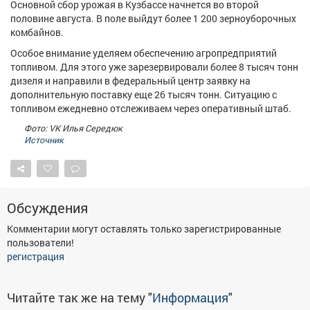
Основной сбор урожая в Кузбассе начнется во второй
Афиша
Обучение
Проекты
половине августа. В поле выйдут более 1 200 зерноуборочных
комбайнов.
Особое внимание уделяем обеспечению агропредприятий
топливом. Для этого уже зарезервировали более 8 тысяч тонн
дизеля и направили в федеральный центр заявку на
Товары
Поздравления
Погода
дополнительную поставку еще 26 тысяч тонн. Ситуацию с
топливом ежедневно отслеживаем через оперативный штаб.
Фото: VK Илья Середюк
Источник
ТВ программа
Я - пенсионер
Обсуждения
Комментарии могут оставлять только зарегистрированные
пользователи!
регистрация
Читайте так же на тему "
Информация
"