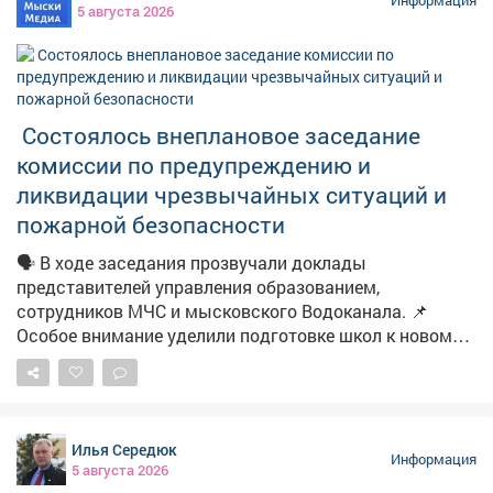
5 августа 2026
отсутствовали водоснабжение и водоотведение, без
которых эксплуатация жилья попросту невозможна.
Женщина обратилась в надзорное ведомство. После
проверки прокуратура потребовала устранить
нарушения. В результате к участку подвели
Состоялось внеплановое заседание
необходимые инженерные коммуникации. Теперь
комиссии по предупреждению и
семья сможет построить дом и жить в нормальных
условиях.
ликвидации чрезвычайных ситуаций и
пожарной безопасности
🗣️ В ходе заседания прозвучали доклады
представителей управления образованием,
сотрудников МЧС и мысковского Водоканала. 📌
Особое внимание уделили подготовке школ к новому
учебному году. 📽Подробности в нашем материале.
Илья Середюк
Информация
5 августа 2026