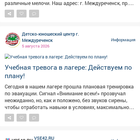
различные мелочи. Наш адрес: г. Междуреченск, пр.
Строителей, 48/3
Детско-юношеский центр г.
Междуреченск
Информация
5 августа 2026
Учебная тревога в лагере: Действуем по
плану!
Сегодня в нашем лагере прошла плановая тренировка
по эвакуации. Сигнал «Внимание всем!» прозвучал
неожиданно, но, как и положено, без звуков сирены,
чтобы отработать навыки в условиях, максимально
приближенных к реальным. Педагогический состав
организовал инсценировку пожара и задымления.
Ребята под чутким руководством взрослых
отработали порядок действий при чрезвычайной
VSE42.RU