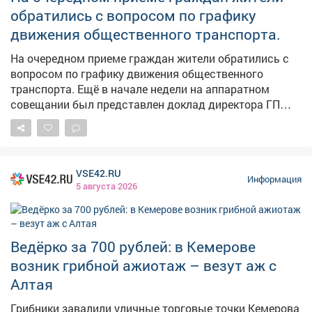
главного управления приставов в регионе. В
обратились с вопросом по графику
результате исполнительные действия
движения общественного транспорта.
активизировались, должностное лицо привлекли к
дисциплинарной ответственности, а с бывшего мужа
На очередном приеме граждан жители обратились с
взыскали 315 тысяч рублей по алиментам.
вопросом по графику движения общественного
Прокуратура продолжит следить за тем, как
транспорта. Ещё в начале недели на аппаратном
контролируется последующая выплата алиментов.
совещании был представлен доклад директора ГП
АТП о работе предприятия. Было поручено учесть
пожелания жителей, хотя понимаю, что всем не
угодишь, но сделать максимально комфортно -
можно. Также на этом приеме рассмотрели вопросы
VSE42.RU
благоустройства дворов, капитального ремонта
Информация
5 августа 2026
домов, личные проблемы правового характера.
Попасть на прием по личным вопросам можно
каждые первую и третью среды месяца по адресу пр.
Строителей 18, общественная приемная граждан.
Ведёрко за 700 рублей: в Кемерове
Предварительная запись по телефону: 2-75-04.
возник грибной ажиотаж – везут аж с
Алтая
Грибники завалили уличные торговые точки Кемерова