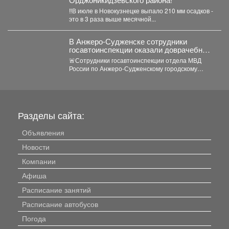
‼️В июле в Новокузнецке выпало 210 мм осадков -
это в 3 раза выше месячной...
В Анжеро-Судженске сотрудники
госавтоинспекции оказали доврачебную
помощь мужчине, пострадавшему от
🚨Сотрудники госавтоинспекции отдела МВД
укуса гадюки
России по Анжеро-Судженскому городскому
округу капитан полиции Виктор Шуман и
лейтенант...
Разделы сайта:
Объявления
Новости
Компании
Афиша
Расписание занятий
Расписание автобусов
Погода