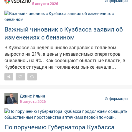
ситуации и слаженно эвакуировались через три
Информация
5 августа 2026
запасных выхода. Главные выводы тренировки: 🔹
При ЧС не действовать самостоятельно; 🔹 Сразу
слушать и выполнять указания взрослых; 🔹 И
главное - никакой паники! Такие учения проходят у нас
Важный чиновник с Кузбасса заявил об
регулярно, чтобы в экстренной ситуации (тьфу-тьфу-
изменениях с бензином
тьфу!) каждый знал, как сохранить жизнь и здоровье.
Безопасность - превыше всего! 💪 #Лагерь
В Кузбассе за неделю число заправок с топливом
#Безопасность #Эвакуация #ТренировкаМЧС
выросло на 21%, а цены у независимых операторов
снизились на 9% . Как сообщают областные власти, в
Кузбассе ситуация на топливном рынке начала
стабилизироваться. По их данным, за неделю
количество АЗС, на которых есть топливо, выросло на
21,3%. Среднерыночные цены у независимых
операторов снизились на 9%. На штабе обсудили
Денис Ильин
текущую обстановку и отметили, что ажиотажный
Информация
5 августа 2026
спрос удалось снять, очереди на заправках
сократились. Для дальнейшей стабилизации
налаживается координация между независимыми
сетями, производителями и логистическими
По поручению Губернатора Кузбасса
операторами. Власти фиксируют жалобы из