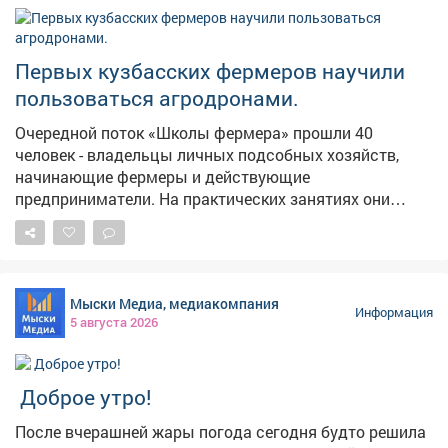
Первых кузбасских фермеров научили
пользоваться агродронами.
Очередной поток «Школы фермера» прошли 40
человек - владельцы личных подсобных хозяйств,
начинающие фермеры и действующие
предприниматели. На практических занятиях они
выезжали в поля, пилотировали беспилотники,
настраивали оборудование, учились составлять
полетное задание для мониторинга посевов. Еще одна
группа сельскохозяйственных предпринимателей
Мыски Медиа, медиакомпания
изучала технологии агротуризма. Развитие сельского
Информация
5 августа 2026
хозяйства - одно из стратегических приоритетов для
экономики Кузбасса. Программа «Школа фермера»
открывает новые возможности для всех, кто
Доброе утро!
заинтересован в работе на земле. Успех каждого
фермера важен для нас, потому что это вклад в
После вчерашней жары погода сегодня будто решила
укрепление продовольственной безопасности,