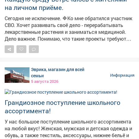
на личном приёме.
Сегодня не исключение. 🔷Ко мне обратился участник
СВО. Хочет развивать своё дело - перерабатывать
лекарственные растения и заниматься медициной.
Дело важное. Понимаю, что такие проекты требуют
времени и средств. Но первый шаг уже сделан -
проконсультировали по мерам поддержки для
бизнеса. 🔷Был и другой вопрос - от жителей Кирова.
Подрядчик отказался устранять недостатки по
Эврика, магазин для всей
гарантии. В таких случаях - только суд. Поможем с
семьи
Информация
консультацией, но решение за ними. Записаться на
5 августа 2026
приём можно с понедельника по пятницу, с 14:00 до
17:00, по телефону: 32-16-75.
Грандиозное поступление школьного
ассортимента!
У нас большое поступление школьного ассортимента
на любой вкус! Женская, мужская и детская одежда и
обувь, а также текстиль, аксессуары, нижнее бельё и