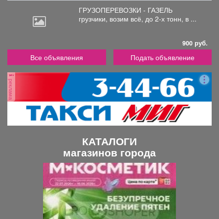
ГРУЗОПЕРЕВОЗКИ - ГАЗЕЛЬ
грузчики,
возим всё, до 2-х тонн, в ...
900 руб.
Все объявления
Подать объявление
реклама
КАТАЛОГИ
магазинов города
П
С
р
л
е
е
д
д