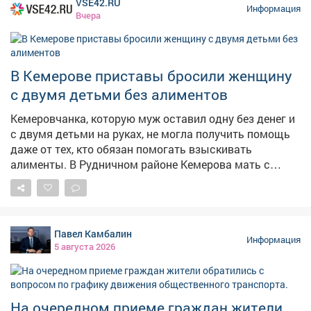
VSE42.RU
Информация
Вчера
В Кемерове приставы бросили женщину
с двумя детьми без алиментов
Кемеровчанка, которую муж оставил одну без денег и
с двумя детьми на руках, не могла получить помощь
даже от тех, кто обязан помогать взыскивать
алименты. В Рудничном районе Кемерова мать с
двумя детьми не могла получить алименты от
бывшего супруга. Мать растит 9-летнего сына и 14-
летнюю дочь, экс-муж долгое время ничего не
платил,а силовики не принимали мер, сообщает в
Павел Камбалин
четверг областная прокуратура. – Должностными
Информация
5 августа 2026
лицами службы судебных приставов своевременно не
приняты исчерпывающие меры, направленные на
взыскание задолженности, – сказали в прокуратуре.
Надзорный орган внёс представление руководителю
На очередном приеме граждан жители