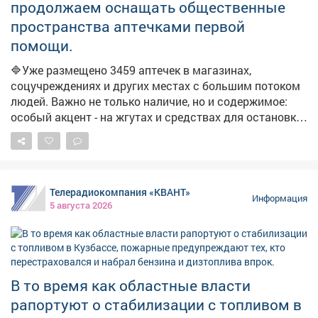
продолжаем оснащать общественные
отдельных поселений на отсутствие топлива. Главам
пространства аптечками первой
поручено отслеживать каждый сигнал и оперативно
помощи.
отрабатывать проблемные точки. В ближайшие дни
ожидается увеличение числа бензовозов, что также
🔷Уже размещено 3459 аптечек в магазинах,
повысит долю работающих АЗС. Запас топлива для
соцучреждениях и других местах с большим потоком
уборочной кампании уже сформирован, утверждён
людей. Важно не только наличие, но и содержимое:
чёткий график поставок.
особый акцент - на жгутах и средствах для остановки
кровотечений. ➡️Параллельно продолжаем
мониторинг укрытий. На фото - укрытия в
Новоильинском районе и по адресу: Ярославская, 1.
Телерадиокомпания «КВАНТ»
Информация
5 августа 2026
В то время как областные власти
рапортуют о стабилизации с топливом в