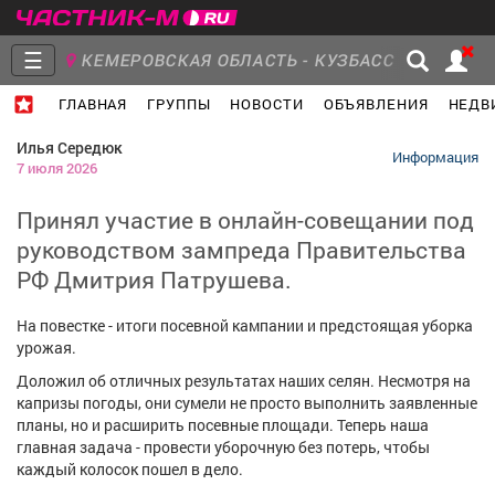
☰
КЕМЕРОВСКАЯ ОБЛАСТЬ - КУЗБАСС
ГЛАВНАЯ
ГРУППЫ
НОВОСТИ
ОБЪЯВЛЕНИЯ
НЕДВ
Главная
Группы
Новости
Илья Середюк
Информация
7 июля 2026
Принял участие в онлайн-совещании под
руководством зампреда Правительства
Объявления
Недвижимость
Услуги
РФ Дмитрия Патрушева.
На повестке - итоги посевной кампании и предстоящая уборка
урожая.
Доложил об отличных результатах наших селян. Несмотря на
Работа
Транспорт
Компании
капризы погоды, они сумели не просто выполнить заявленные
планы, но и расширить посевные площади. Теперь наша
главная задача - провести уборочную без потерь, чтобы
каждый колосок пошел в дело.