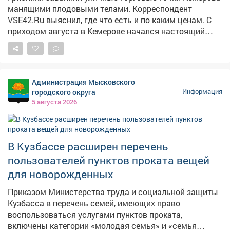
манящими плодовыми телами. Корреспондент
VSE42.Ru выяснил, где что есть и по каким ценам. С
приходом августа в Кемерове начался настоящий
грибной бум: народные рынки так и распирает от
аппетитных грибочков, собранных вручную в лесу.
Любители тихой охоты выставляют на продажу свои
роскошные трофеи, а горожанам только и остаётся,
Администрация Мысковского
что разбирать лесное лакомство как горячие пирожки.
городского округа
Информация
5 августа 2026
В Кузбассе расширен перечень
пользователей пунктов проката вещей
для новорожденных
Приказом Министерства труда и социальной защиты
Кузбасса в перечень семей, имеющих право
воспользоваться услугами пунктов проката,
включены категории «молодая семья» и «семья