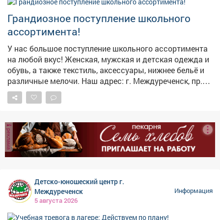
пожара звоните 112! Берегите себя и своих близких!
17:00, по телефону: 32-16-75.
Грандиозное поступление школьного
ассортимента!
У нас большое поступление школьного ассортимента
на любой вкус! Женская, мужская и детская одежда и
обувь, а также текстиль, аксессуары, нижнее бельё и
различные мелочи. Наш адрес: г. Междуреченск, пр.
Строителей, 48/3
реклама
Детско-юношеский центр г.
Междуреченск
Информация
5 августа 2026