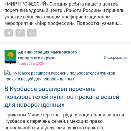
«МИР ПРОФЕССИЙ» Сегодня ребята нашего центра
посетили кадровый центр «Работа России» и приняли
участие в увлекательном профориентационном
мероприятии «Мир профессий». Подростки узнали,
какие профессии востребованы в Кузбассе и стране,
чем они отличаются друг от друга и какую пользу
приносят обществу. Особенно заинтересовали наших
ребят шахтёрские специальности: подробно
Администрация Мысковского
разобрали, кто такие шахтёры, какими навыками
городского округа
Информация
нужно обладать, чтобы работать в этой важной
5 августа 2026
отрасли, и как стать настоящим профессионалом
своего дела. Ребята с большим вниманием изучали
требования к разным профессиям - теперь они знают,
что важно не только желание, но и упорство, знания и
В Кузбассе расширен перечень
здоровье! Такие встречи помогают детям сделать
пользователей пунктов проката вещей
первые шаги к осознанному выбору будущей
для новорожденных
профессии и понять, насколько широк и интересен
мир труда вокруг нас
Приказом Министерства труда и социальной защиты
Кузбасса в перечень семей, имеющих право
воспользоваться услугами пунктов проката,