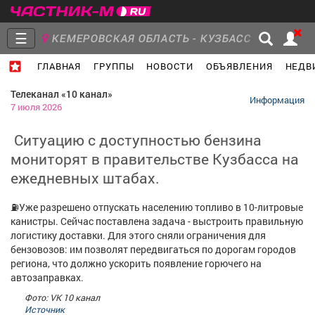
☰
КЕМЕРОВСКАЯ ОБЛАСТЬ - КУЗБАСС
ГЛАВНАЯ
ГРУППЫ
НОВОСТИ
ОБЪЯВЛЕНИЯ
НЕДВ
Главная
Группы
Новости
Телеканал «10 канал»
Информация
7 июля 2026
️ Ситуацию с доступностью бензина
мониторят в правительстве Кузбасса на
Объявления
Недвижимость
Услуги
ежедневных штабах.
⛽️Уже разрешено отпускать населению топливо в 10-литровые
канистры. Сейчас поставлена задача - выстроить правильную
логистику доставки. Для этого сняли ограничения для
Работа
Транспорт
Компании
бензовозов: им позволят передвигаться по дорогам городов
региона, что должно ускорить появление горючего на
автозаправках.
Фото: VK 10 канал
Источник