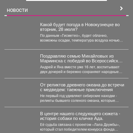
й
НОВОСТИ
Какой будет погода в Новокузнецке во
вторник, 28 июля?
По данным «Гисметео», будет облачно,
возможны осадки, температура воздуха ночью
+16...
Поздравляю семью Михайловых из
Мариинска с победой во Всероссийском
конкурсе «Семья года - 2026» в
Андрей и Яна вместе уже 16 лет, воспитывают
номинации «Семья - хранитель
двух дочерей и бережно сохраняют народные
традиций»!
ремесла....
От реликтов древнего океана до встречи
с медведем: таежные приключения
Не первый год удивляют сибирские находки -
реликты бывшего соленого океана, которые
умудрились выжить в...
В центре нашего следующего сюжета -
история собаки по кличке Ада.
Её судьба связана с проектом «Лапа Дружбы»,
который стал победителем конкурса фонда