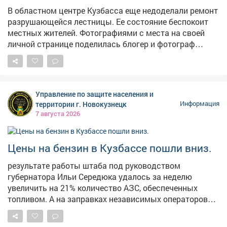
В областном центре Кузбасса еще недоделали ремонт
разрушающейся лестницы. Ее состояние беспокоит
местных жителей. Фотографиями с места на своей
личной странице поделилась блогер и фотограф
Екатерина Комарова. – Читала, что ремонтируют
лестницу на Пионерском. Два пролёта сделали – и на
этом всё, – прокомментировала она ситуацию. На
опубликованных кадрах видно, что часть конструкции
Управление по защите населения и
действительно приведена в порядок, однако
территории г. Новокузнецк
Информация
оставшаяся секция по-прежнему находится в
7 августа 2026
плачевном состоянии. Отметим, что во время
сильных ливней эта лестница регулярно
превращается в бурный водопад, а зимой страдает от
Цены на бензин в Кузбассе пошли вниз.
тяжести снега. Напомним, в конце июня в мэрии
результате работы штаба под руководством
сообщали, что началсяремонт лестничного спуска на
губернатора Ильи Середюка удалось за неделю
Пионерском бульваре. В администрации также
увеличить на 21% количество АЗС, обеспеченных
отметили, что его размыло сильным дождем.
топливом. А на заправках независимых операторов
стоимость горючего начала снижаться. Проехали по
территориям региона и убедились в этом.