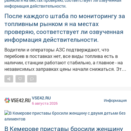
простуд. 👀Давайте понаблюдаем, работают ли
погодные «предсказания».
После каждого штаба по мониторингу за
топливным рынком я на местах
проверяю, соответствует ли озвученная
информация действительности.
Водители и операторы АЗС подтверждают, что
перебоев в поставках нет, все виды топлива есть в
наличии, станции работают стабильно, а главное - на
независимых заправках цены начали снижаться. Это
хорошие новости. Но вопрос остается на контроле -
будем и дальше работать с оптовиками, розничными
сетями, логистами, чтобы обеспечить повсеместную и
постоянную доступность горючего.
VSE42.RU
Информация
6 августа 2026
В Кемерове приставы бросили женщину