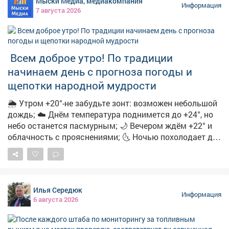
Мыски Медиа, медиакомпания
предупредите близких! Переходить по ссылке опасно,
Информация
7 августа 2026
она может быть фишинговой. Пользователь рискует
потерять деньги и предоставить мошенникам
персональные данные. Обо всех акциях
маркетплейсы информируют на своих официальных
Всем доброе утро! По традиции
ресурсах.
начинаем день с прогноза погоды и
щепотки народной мудрости
🌦 Утром +20°-не забудьте зонт: возможен небольшой
дождь; ☁️ Днём температура поднимется до +24°, но
небо останется пасмурным; 🌙 Вечером ждём +22° и
облачность с прояснениями; 🌜 Ночью похолодает до
+15°-облачно с прояснениями. 🌿 А ещё с
сегодняшним днём вязано немало народных примет:
➖Если утром сильная роса-осень будет тёплой и
сухой; ➖Увидели радугу-ждите перемены погоды;
Илья Середюк
➖Муравьи поднимают входы в муравейники-к
Информация
6 августа 2026
затяжным дождям; ➖Солнце на закате багровое-к
жаркой погоде на следующий день; ➖А если в этот
день посеять укроп-по поверью, зиму проживёте без