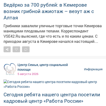
Строителей 18, общественная приемная граждан.
Ведёрко за 700 рублей: в Кемерове
Предварительная запись по телефону: 2-75-04.
возник грибной ажиотаж – везут аж с
Алтая
Грибники завалили уличные торговые точки Кемерова
манящими плодовыми телами. Корреспондент
VSE42.Ru выяснил, где что есть и по каким ценам. С
приходом августа в Кемерове начался настоящий
грибной бум: народные рынки так и распирает от
аппетитных грибочков, собранных вручную в лесу.
Любители тихой охоты выставляют на продажу свои
роскошные трофеи, а горожанам только и остаётся,
Центр Семья, центр социальной
что разбирать лесное лакомство как горячие пирожки.
помощи
Информация
5 августа 2026
Сегодня ребята нашего центра посетили
кадровый центр «Работа России»