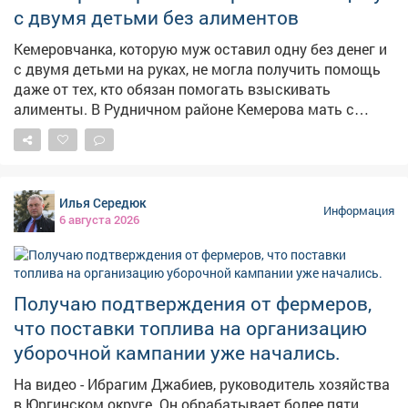
с двумя детьми без алиментов
Кемеровчанка, которую муж оставил одну без денег и
с двумя детьми на руках, не могла получить помощь
даже от тех, кто обязан помогать взыскивать
алименты. В Рудничном районе Кемерова мать с
двумя детьми не могла получить алименты от
бывшего супруга. Мать растит 9-летнего сына и 14-
летнюю дочь, экс-муж долгое время ничего не
платил,а силовики не принимали мер, сообщает в
Илья Середюк
четверг областная прокуратура. – Должностными
Информация
6 августа 2026
лицами службы судебных приставов своевременно не
приняты исчерпывающие меры, направленные на
взыскание задолженности, – сказали в прокуратуре.
Надзорный орган внёс представление руководителю
Получаю подтверждения от фермеров,
главного управления приставов в регионе. В
что поставки топлива на организацию
результате исполнительные действия
активизировались, должностное лицо привлекли к
уборочной кампании уже начались.
дисциплинарной ответственности, а с бывшего мужа
На видео - Ибрагим Джабиев, руководитель хозяйства
взыскали 315 тысяч рублей по алиментам.
в Юргинском округе. Он обрабатывает более пяти