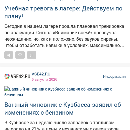
Учебная тревога в лагере: Действуем по
плану!
Сегодня в нашем лагере прошла плановая тренировка
по эвакуации. Сигнал «Внимание всем!» прозвучал
неожиданно, но, как и положено, без звуков сирены,
чтобы отработать навыки в условиях, максимально
приближенных к реальным. Педагогический состав
организовал инсценировку пожара и задымления.
Ребята под чутким руководством взрослых
отработали порядок действий при чрезвычайной
VSE42.RU
ситуации и слаженно эвакуировались через три
Информация
5 августа 2026
запасных выхода. Главные выводы тренировки: 🔹
При ЧС не действовать самостоятельно; 🔹 Сразу
слушать и выполнять указания взрослых; 🔹 И
главное - никакой паники! Такие учения проходят у нас
Важный чиновник с Кузбасса заявил об
регулярно, чтобы в экстренной ситуации (тьфу-тьфу-
изменениях с бензином
тьфу!) каждый знал, как сохранить жизнь и здоровье.
Безопасность - превыше всего! 💪 #Лагерь
В Кузбассе за неделю число заправок с топливом
#Безопасность #Эвакуация #ТренировкаМЧС
выросло на 21%, а цены у независимых операторов