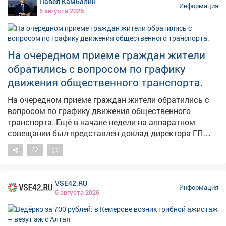
Павел Камбалин
Информация
5 августа 2026
На очередном приеме граждан жители
обратились с вопросом по графику
движения общественного транспорта.
На очередном приеме граждан жители обратились с
вопросом по графику движения общественного
транспорта. Ещё в начале недели на аппаратном
совещании был представлен доклад директора ГП
АТП о работе предприятия. Было поручено учесть
пожелания жителей, хотя понимаю, что всем не
угодишь, но сделать максимально комфортно -
можно. Также на этом приеме рассмотрели вопросы
VSE42.RU
благоустройства дворов, капитального ремонта
Информация
5 августа 2026
домов, личные проблемы правового характера.
Попасть на прием по личным вопросам можно
каждые первую и третью среды месяца по адресу пр.