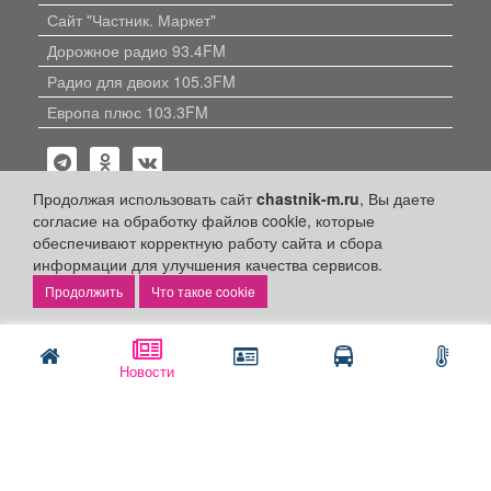
Сайт "Частник. Маркет"
Дорожное радио 93.4FM
Радио для двоих 105.3FM
Европа плюс 103.3FM
Продолжая использовать сайт
chastnik-m.ru
, Вы даете
согласие на обработку файлов cookie, которые
обеспечивают корректную работу сайта и сбора
информации для улучшения качества сервисов.
Политика конфиденциальности
Что такое cookie
Публикации с пометкой «Реклама», «На правах рекламы»,
«Партнёрский проект» оплачены рекламодателем.
Редакция сайта не несет ответственности за достоверность
информации, содержащейся в рекламных материалах и
объявлениях.
Новости
+16
© 2006-2026
ООО "Частник-М"