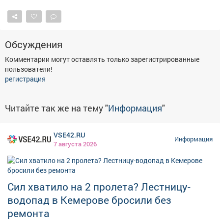
Афиша
Обучение
Проекты
Обсуждения
Комментарии могут оставлять только зарегистрированные
Товары
Поздравления
Погода
пользователи!
регистрация
Читайте так же на тему "
Информация
"
ТВ программа
Я - пенсионер
VSE42.RU
Информация
7 августа 2026
Сил хватило на 2 пролета? Лестницу-
водопад в Кемерове бросили без
ремонта