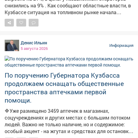
снизились на 9% . Как сообщают областные власти, в
Кузбассе ситуация на топливном рынке начала
стабилизироваться. По их данным, за неделю
количество АЗС, на которых есть топливо, выросло на
21,3%. Среднерыночные цены у независимых
операторов снизились на 9%. На штабе обсудили
Денис Ильин
текущую обстановку и отметили, что ажиотажный
Информация
5 августа 2026
спрос удалось снять, очереди на заправках
сократились. Для дальнейшей стабилизации
налаживается координация между независимыми
сетями, производителями и логистическими
По поручению Губернатора Кузбасса
операторами. Власти фиксируют жалобы из
продолжаем оснащать общественные
отдельных поселений на отсутствие топлива. Главам
пространства аптечками первой
поручено отслеживать каждый сигнал и оперативно
помощи.
отрабатывать проблемные точки. В ближайшие дни
ожидается увеличение числа бензовозов, что также
🔷Уже размещено 3459 аптечек в магазинах,
повысит долю работающих АЗС. Запас топлива для
соцучреждениях и других местах с большим потоком
уборочной кампании уже сформирован, утверждён
людей. Важно не только наличие, но и содержимое:
чёткий график поставок.
особый акцент - на жгутах и средствах для остановки
кровотечений. ➡️Параллельно продолжаем