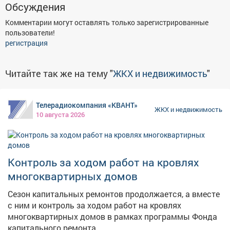
Обсуждения
Афиша
Обучение
Проекты
Комментарии могут оставлять только зарегистрированные
пользователи!
регистрация
Товары
Поздравления
Погода
Читайте так же на тему "
ЖКХ и недвижимость
"
Телерадиокомпания «КВАНТ»
ЖКХ и недвижимость
10 августа 2026
ТВ программа
Я - пенсионер
Контроль за ходом работ на кровлях
многоквартирных домов
Сезон капитальных ремонтов продолжается, а вместе
с ним и контроль за ходом работ на кровлях
многоквартирных домов в рамках программы Фонда
капитального ремонта.