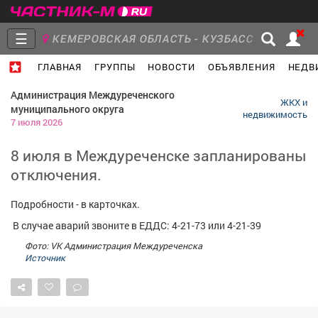
☰
КЕМЕРОВСКАЯ ОБЛАСТЬ - КУЗБАСС
ГЛАВНАЯ
ГРУППЫ
НОВОСТИ
ОБЪЯВЛЕНИЯ
НЕДВ
Главная
Группы
Новости
Администрация Междуреченского
ЖКХ и
муниципального округа
недвижимость
7 июля 2026
8 июля в Междуреченске запланированы
Объявления
Недвижимость
Услуги
отключения.
Подробности - в карточках.
️ В случае аварий звоните в ЕДДС: 4-21-73 или 4-21-39
Фото: VK Администрация Междуреченска
Работа
Транспорт
Компании
Источник