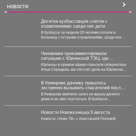
НОВОСТИ
Десятки кузбассовцев слегли с
отравлениями: среди них дети
В Кузбассе за неделю 20 человек попали в
больницу с острыми отравлениями, среди них
четверо...
Чиновники прокомментировали
ситуацию с Юргинской ТЭЦ, где
меняется «хозяин»
Юргинцы в прямом эфире спросили губернатора
Илью Середюка, как обстоят дела на Юргинской
ТЭЦ, где...
В Кемерове дачнику пришлось
экстренно вызывать спасателей после
работ на участке
В Кемерове мужчина залез на крышу дачного
дома и не смог спуститься. В Кузбассе...
Новости Новокузнецка 5 августа
Новости «Ново-ТВ» с Анастасией Поповой