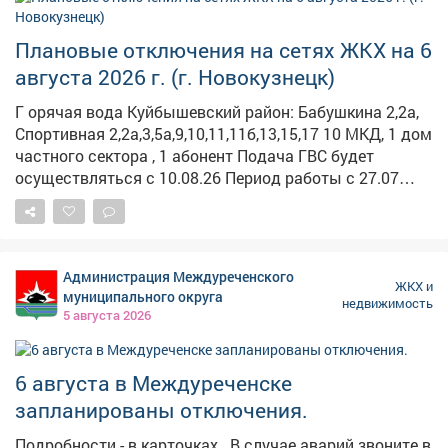
"Энергосеть" г. Мыски
Плановые отключения на сетях ЖКХ на 6
августа 2026 г. (г. Новокузнецк)
Г орячая вода Куйбышевский район: Бабушкина 2,2а,
Спортивная 2,2а,3,5а,9,10,11,11б,13,15,17 10 МКД, 1 дом
частного сектора , 1 абонент Подача ГВС будет
осуществляться с 10.08.26 Период работы с 27.07
09:00 по 09.08 17:00 Описание работ: Гидравлические
испытания т/сетей на прочность и плотность от
котельной Абагуровский разъезд №2 (согласно
графику) Работает: ООО «ЭнергоТранзит» Заводской
Администрация Междуреченского
район: Станционная, 15,19,20,22, 25,29,29/1 4 жилых
ЖКХ и
муниципального округа
недвижимость
дома, проч. - 3 Период работы с 24.07 09:00 по 07.08
5 августа 2026
19:00 Описание работ: Гидравлические испытания т/
сетей на прочность и плотность от котельной
Полосухинская (согласно графику) Работает: ООО
6 августа в Междуреченске
«ЭнергоТранзит» Куйбышевский район: Садопарковая
запланированы отключения.
19,23,25,27,29, 31,33,35,28/1,28/2,28,30,32, 32,
47,49,51,53,55,63,65 3 МКД, 12 домов частного сектора,
Подробности - в карточках. ️ В случае аварий звоните в