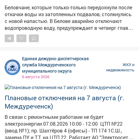
Беловчане, которые только-только передохнули после
откачки воды из затопленных подвалов, столкнулись
с новой напастью. В Белове аварийно отключают
водопроводную воду, предупреждает в четверг глава
города Сергей Алексеев. – Обнаружено снижение
давления в сети магистрального водопровода в
районе 7 гидроузла Для предотвращения резкого
снижения запаса воды в резервуарах в ближайшее
Единая дежурно-диспетчерская
время будет прекращена подача холодной воды, –
служба Междуреченского
ЖКХ и
сказал мэр. Воду экстренно перекроют
недвижимость
муниципального округа
вНовомГородке, центральной части города,
6 августа 2026
микрорайонах 3,4,6, кварталеСосновый,
посёлкеБабанаково, микрорайонеЧертинский.
Беловчан просят делать запасы воды. Заказать
Плановые отключения на 7 августа (г.
подвоз автоцистерны можно по номеру 6-14-99.
Междуреченск)
Несколько дней назад сообщалось, что город на грани
истерики : под воду снова уходили дома и гаражи.
В связи с ремонтными работами не будет
Власти срочно бросились откачивать воду насосами.
электроэнергии 07.08.2026 10:00 - 12:00 ЦТП №22
(ввод №1); пр. Шахтёров 4 (офисы) - ТП 174 1С.Ш.,
замена ПУ и Т.Т. на ЦТП 22. Работает АО "Электросеть".