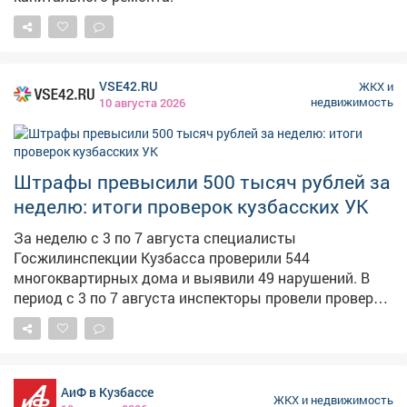
VSE42.RU
ЖКХ и
недвижимость
10 августа 2026
Штрафы превысили 500 тысяч рублей за
неделю: итоги проверок кузбасских УК
За неделю с 3 по 7 августа специалисты
Госжилинспекции Кузбасса проверили 544
многоквартирных дома и выявили 49 нарушений. В
период с 3 по 7 августа инспекторы провели проверку
состояния жилищного фонда. Обследовано 544
многоквартирных дома, выявлено 49 нарушений. По
итогам проверок составлено 20 административных
протоколов, выдано 55 представлений и
АиФ в Кузбассе
предостережений. Общая сумма штрафных санкций
ЖКХ и недвижимость