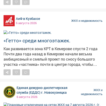
АиФ в Кузбассе
ЖКХ и недвижимость
6 августа 2026
«Гетто» среди многоэтажек.
Как развивается зона КРТ в Кемерове спустя 2 года
Почти два года назад в Кемерове начали весьма
амбициозный и смелый проект по сносу большого
участка «частника» почти в центре города, чтобы
проложить там инфраструктуру для будущих
многоэтажных микрорайонов. Скоро будет сдан
первый дом. Однако активная работа кипит далеко не
на всех участках. kuzbass.aif.ru выяснял подробности.
Единая дежурно-диспетчерская
Сокращение в три раза Всего в Кемерове под проекты
ЖКХ и
служба (ЕДДС) г. Новокузнецка
недвижимость
КРТ первого этапа отведены 11 микрорайонов общей
6 августа 2026
площадью 540 гектаров. Здесь предусмотрено
строительство 3,4 млн квадратных метров жилья, 10