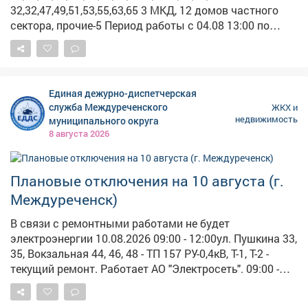
32,32,47,49,51,53,55,63,65 3 МКД, 12 домов частного
сектора, прочие-5 Период работы с 04.08 13:00 по
18.08 17:00 Описание работ: Гидравлические
испытания т/сетей на прочность и плотность от
котельной №32 (согласно графику) Работает: ООО
«Энерго Транзит» Куйбышевский район: Бабушкина
Единая дежурно-диспетчерская
2,2а, Спортивная 2,2а,3,5а,9,10,11,11б,13,15,17 10 МКД,
служба Междуреченского
ЖКХ и
1 дом частного сектора , прочие-1 Подача ГВС будет
недвижимость
муниципального округа
осуществляться с 10.08.26 Период работы с 27.07
8 августа 2026
09:00 по 09.08 17:00 Описание работ: Гидравлические
испытания т/сетей на прочность и плотность от
котельной Абагуровский разъезд №2 (согласно
Плановые отключения на 10 августа (г.
графику) Работает: ООО «ЭнергоТранзит»
Междуреченск)
Центральный район: Запорожская, 15а 1 МКД Период
работы 11.08 с 10:00 по 16:00 Описание работ:
В связи с ремонтными работами не будет
Установка приборов учета Работает: ООО «НТК»
электроэнергии 10.08.2026 09:00 - 12:00ул. Пушкина 33,
Центральный район: Тольятти, 30 1 МКД Период
35, Вокзальная 44, 46, 48 - ТП 157 РУ-0,4кВ, Т-1, Т-2 -
работы 10.08 с 09:00 по 17:00 Описание работ:
текущий ремонт. Работает АО "Электросеть". 09:00 -
Ремонтные работы в ИТП Работает: УК «ЖКХ»
12:00пр. Строителей 49 - по заявке ПАО
Кузнецкий район: Шункова, 7 1 МКД Период работы
«Кузбассэнергосбыт». Работает АО "Электросеть".