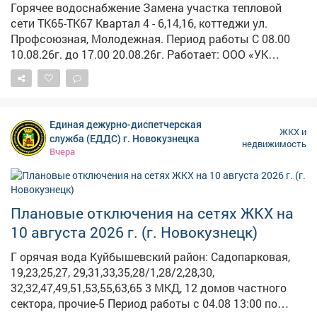
Горячее водоснабжение Замена участка тепловой
сети ТК65-ТК67 Квартал 4 - 6,14,16, коттеджи ул.
Профсоюзная, Молодежная. Период работы С 08.00
10.08.26г. до 17.00 20.08.26г. Работает: ООО «УК
«ЖилКомплекс» Электроснабжение Установка опор. п.
Тутуяс Береговая 31 Болотная 1, 1А, 3а Центральная
30а - 38Б; 31 - 43 Период работы 08.00-17.00 Работает:
"Энергосеть" г. Мыски
Единая дежурно-диспетчерская
ЖКХ и
служба (ЕДДС) г. Новокузнецка
недвижимость
Вчера
Плановые отключения на сетях ЖКХ на
10 августа 2026 г. (г. Новокузнецк)
Г орячая вода Куйбышевский район: Садопарковая,
19,23,25,27, 29,31,33,35,28/1,28/2,28,30,
32,32,47,49,51,53,55,63,65 3 МКД, 12 домов частного
сектора, прочие-5 Период работы с 04.08 13:00 по