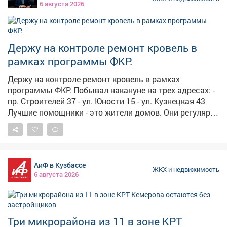
несовершеннолетних; ЦБЛ; кинотеатр «Кузбасс»;
6 августа 2026
запас воды. Сергей Алексеев не уточнил, как долго
Ледовый дворец "Кристалл"; Дом спорта; 32 квартал:
продлится проблема, но в случае чего посоветовал
пр.Коммунистический 18,20,22,24,26; пр.Строителей
звонить по круглосуточному телефону ЕДДС 6-14-99.
21,25; ул.Комарова 9; ул.Чехова 10; Гимназия № 6;
Фото: Сергей Алексеев
Держу на контроле ремонт кровель в
«Баск»; 35 квартал: пр.Коммунистический 7,11;...
рамках программы ФКР.
Держу на контроле ремонт кровель в рамках
программы ФКР. Побывал накануне на трех адресах: -
пр. Строителей 37 - ул. Юности 15 - ул. Кузнецкая 43
Лучшие помощники - это жители домов. Они регулярно
информируют меня о ходе работ. Так, благодаря их
бдительности, удалось предотвратить подмену
материалов изначально заявленных в смете на
другие. Проверил, как устранены замечания. Есть
АиФ в Кузбассе
отставания в сроках. Работники обещали ускориться.
ЖКХ и недвижимость
6 августа 2026
Надеюсь, в следующий раз приеду не с ревизией, а
для того, чтобы принять качественную и надежную
работу.
Три микрорайона из 11 в зоне КРТ