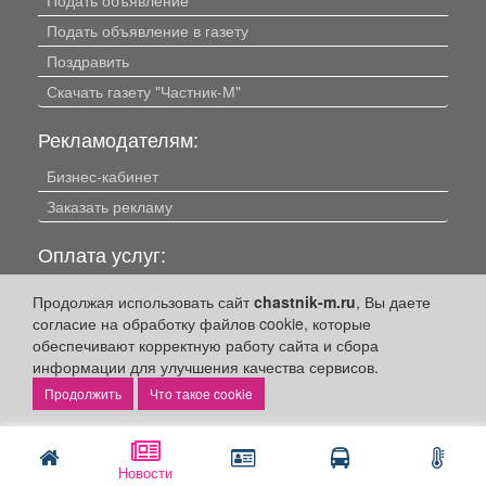
Подать объявление в газету
Поздравить
Скачать газету "Частник-М"
Рекламодателям:
Бизнес-кабинет
Заказать рекламу
Оплата услуг:
Расценки
Продолжая использовать сайт
chastnik-m.ru
, Вы даете
Оплатить
согласие на обработку файлов cookie, которые
обеспечивают корректную работу сайта и сбора
Наши ресурсы:
информации для улучшения качества сервисов.
Что такое cookie
Газета "Частник-М"
Сайт chastnik-m.ru
Сайт "Частник. Маркет"
Новости