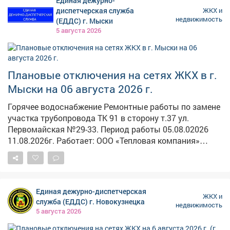
Единая дежурно-
сырости появилась плесень. Дом признали
диспетчерская служба
ЖКХ и
аварийным ещё в 2022 году, но благоустроенные
недвижимость
(ЕДДС) г. Мыски
квартиры людям так и не предоставили. Срок
5 августа 2026
расселения, который был установлен на 2026 год,
перенесли на неопределённое время. В СУ СК по
Кузбассу возбуждено уголовное дело. Председатель
Плановые отключения на сетях ЖКХ в г.
Следственного комитета Александр Бастрыкин
поручил и.о. руководителя кузбасского управления
Мыски на 06 августа 2026 г.
Александру Кустову доложить о ходе расследования
Горячее водоснабжение Ремонтные работы по замене
и мерах по защите прав граждан.
участка трубопровода ТК 91 в сторону т.37 ул.
Первомайская №29-33. Период работы 05.08.02026
11.08.2026г. Работает: ООО «Тепловая компания»
Электроснабжение Тех.присоединение ул. Дружбы.
ВЛ-0,4 ф.0,4-4 ТП-155 Дружбы 4-18; 1а-15 Калинина 1-9;
2-8 Спартака 3 Кооперативная 22 Дорожная 4А МКД
Период работы 08.00-12.00 Работает: "Энергосеть" г.
Единая дежурно-диспетчерская
Мыски Установка опор. ВЛ-0,4 ф.04-2 ТП-236 п. Тутуяс
ЖКХ и
служба (ЕДДС) г. Новокузнецка
недвижимость
Береговая 31 Болотная 1, 1А, 3а Центральная 30а -
5 августа 2026
38Б; 31 - 43 Период работы 08.00-17.00 Работает: