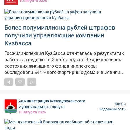
10 августа 2026
превысила 500 тысяч рублей. В сфере
лицензирования управляющих компаний принято 22
положительных решения о внесении изменений в
реестр лицензий, отказов по заявкам УК на этой
Более полумиллиона рублей штрафов
неделе не выносилось. Всего с начала 2026 года
получили управляющие компании
Госжилинспекция Кузбасса выявила более 2 350
нарушений в работе управляющих компаний.
Кузбасса
Госжилинспекция Кузбасса отчиталась о результатах
работы за неделю - с 3 по 7 августа. В ходе проверок
состояния жилищного фонда инспекторы
обследовали 544 многоквартирных дома и выявили
49 нарушений. По итогам контрольных мероприятий
специалисты составили 20 административных
протоколов - сумма наложенных штрафов превысила
500 тысяч рублей. Также УК выдано 55 представлений
Администрация Междуреченского
и предостережений. В сфере лицензирования
ЖКХ и
муниципального округа
недвижимость
управляющих компаний за отчётную неделю принято
10 августа 2026
22 положительных решения о внесении изменений в
реестр лицензий - отказов по заявкам не
зафиксировано. Всего с начала года ГЖИ Кузбасса