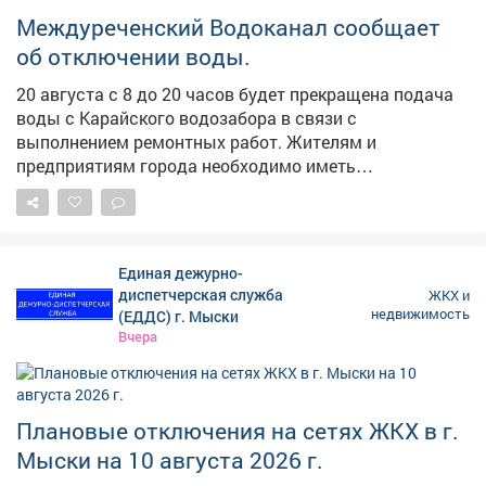
выявила свыше 2 350 нарушений в работе УК. Фото:
Междуреченский Водоканал сообщает
АиФ
об отключении воды.
20 августа с 8 до 20 часов будет прекращена подача
воды с Карайского водозабора в связи с
выполнением ремонтных работ. Жителям и
предприятиям города необходимо иметь
необходимый запас. ❗️Воду в течение суток после
завершения работ употребляйте после кипячения.
Единая дежурно-
диспетчерская служба
ЖКХ и
недвижимость
(ЕДДС) г. Мыски
Вчера
Плановые отключения на сетях ЖКХ в г.
Мыски на 10 августа 2026 г.