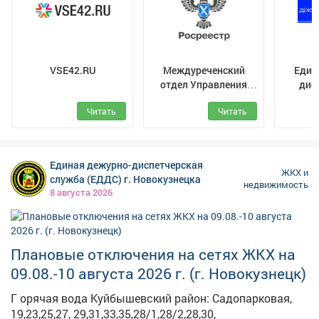
гимназия Центральный район: Пионерский,
21,21а,23,23а, 25,27,27а корп.1,29, Металлургов, 36,38б,
5 МКД, прочие-6 Период работы 10.08 с 09:00 по 17:00
Описание работ: Ремонтные работы на ПТ d=325 мм
VSE42.RU
Междуреченский
Един
Металлургов,36 Работает: ООО «Энерго Транзит» ...
отдел Управления
дис
Росреестра по
служ
Читать
Читать
Кемеровской области
- Кузбассу
Единая дежурно-диспетчерская
ЖКХ и
служба (ЕДДС) г. Новокузнецка
недвижимость
8 августа 2026
Плановые отключения на сетях ЖКХ на
09.08.-10 августа 2026 г. (г. Новокузнецк)
Г орячая вода Куйбышевский район: Садопарковая,
19,23,25,27, 29,31,33,35,28/1,28/2,28,30,