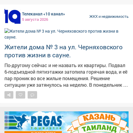
д/сад №1; 36 квартал: пр.Коммунистический
работу.
8,10,12,14,16; ул.Юдина 11; пр.Строителей 11,15,19;
Телеканал «10 канал»
ул.Комарова 12; д/сад № 24; д/сад № 55; ТЦ
ЖКХ и недвижимость
5 августа 2026
«Меркурий»; Рынок; 39 кв-л: пр.Коммунистический
1,3,5; пр.50 лет Комсомола 1,2,4,5; ул.Юдина 2,4;
ул.Кузнецкая 3; д/сад № 21; 40...
Жители дома № 3 на ул. Черняховского
против жизни в сауне.
По-другому сейчас и не назвать их квартиры. Подвал
6-подъездной пятиэтажки затопила горячая вода, и её
пар проник во все жилые помещения. Решение
ситуации уже затянулось на неделю. В понедельник на
месте побывала наша съёмочная группа, выслушала
беспокойства жителей, а во вторник мы туда
отправились ещё раз, чтобы поприсутствовать на
выездном совещании жилищников и
реклама
коммунальщиков. #новости10канала