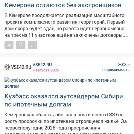
Кемерова остаются без застройщиков
В Кемерове продолжается реализация масштабного
проекта комплексного развития территорий. Первый
дом скоро будет сдан, но работа идёт неравномерно -
на трёх из 11 участков ещё не заключены договоры.
Житель Заискитимья Павел Дроздов в соцсетях
выразил недовольство ситуацией в квартале 6/1, где
до сих пор не определён застройщик: «С момента
последней попытки проведения аукциона прошёл
VSE42.RU
ЖКХ и
почти год! Люди, живущие в этом квартале, смотрят
недвижимость
6 августа 2026
на свои разрушающиеся от старости дома и бараки,
но не могут ничего сделать: даже аварийным это
жильё нельзя признать, потому что „оно уже в зоне
КРТ, ждите“ (с моря погоды?). Если участок не нужен
Кузбасс оказался аутсайдером Сибири
застройщикам, почему город не осваивает его?» По
по ипотечным долгам
данным начальника управления городского развития
Николая Хаблюка, на сегодняшний день без
Кемеровская область обогнала почти всех в СФО по
застройщиков остаются микрорайоны 6/1, 6/3 и 12/1.
росту просрочки по ипотеке на строящееся жильё. За
«Мы будем размещать в августе‑сентябре аукционы и
первоеполугодие 2026 года просроченная
надеемся, что они состоятся», - сообщил kuzbass.aif.ru