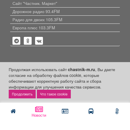
Сайт "Частник. Маркет"
Дорожное радио 93.4FM
Радио для двоих 105.3FM
Европа плюс 103.3FM
Политика конфиденциальности
Продолжая использовать сайт
chastnik-m.ru
, Вы даете
согласие на обработку файлов cookie, которые
Публикации с пометкой «Реклама», «На правах рекламы»,
обеспечивают корректную работу сайта и сбора
«Партнёрский проект» оплачены рекламодателем.
Редакция сайта не несет ответственности за достоверность
информации для улучшения качества сервисов.
информации, содержащейся в рекламных материалах и
Что такое cookie
объявлениях.
+16
© 2006-2026
ООО "Частник-М"
Новости