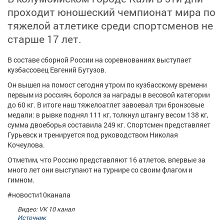
Афиша
Обучение
Проекты
проходит юношеский чемпионат мира по
тяжелой атлетике среди спортсменов не
старше 17 лет.
В составе сборной России на соревнованиях выступает
Товары
Поздравления
Погода
кузбассовец Евгений Бутузов.
Он вышел на помост сегодня утром по кузбасскому времени
первым из россиян, боролся за награды в весовой категории
до 60 кг. В итоге наш тяжелоатлет завоевал три бронзовые
медали: в рывке поднял 111 кг, толкнул штангу весом 138 кг,
ТВ программа
Я - пенсионер
сумма двоеборья составила 249 кг. Спортсмен представляет
Гурьевск и тренируется под руководством Николая
Кочеулова.
Отметим, что Россию представляют 16 атлетов, впервые за
много лет они выступают на турнире со своим флагом и
гимном.
#новости10канала
Видео: VK 10 канал
Источник