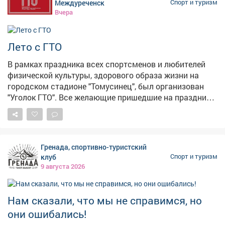
Междуреченск
Спорт и туризм
ГЛАВНАЯ ЦЕЛЬ: Привлечение молодёжи к регулярным
Вчера
занятиям физической культурой и спортом. Покажи,
что ты в движении!
Лето с ГТО
В рамках праздника всех спортсменов и любителей
физической культуры, здорового образа жизни на
городском стадионе "Томусинец", был организован
"Уголок ГТО". Все желающие пришедшие на праздник
смогли принять участие в различных играх, этафетах
и состязаниях спорта. Отдел ГТО провел троеборье по
видам комплекса ГТО- прыжок в длину с места
толчком двумя ногами с места, наклон на
Гренада, спортивно-туристский
гимнастической скамье вперед, сгибание и
клуб
Спорт и туризм
разгибание рук в упоре лежа. "Уголок ГТО" был всегда
9 августа 2026
полон участниками от самых маленьких до взрослых.
Все с большим интересом, желанием и азартом
пробовали пройти три вида комплекса ГТО. За
Нам сказали, что мы не справимся, но
прохождение троеборья и выполнение видов на знак ,
они ошибались!
участники награждались сладкими призами. Все кто