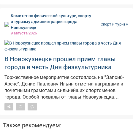
«Снежных Барсов», а затем потерпели два поражения:
от «Белых Медведей» и «Омских Ястребов».
Комитет по физической культуре, спорту
Подопечные Валерия Хлебникова стали четвертыми в
и туризму администрации города
Спорт и туризм
Омске. В августе новокузнечане выступят на
Новокузнецк
предсезонном турнире в Новосибирске.
9 августа 2026
В Новокузнецке прошел прием главы
города в честь Дня физкультурника
Торжественное мероприятие состоялось на "Запсиб-
Арене". Денис Павлович Ильин отметил наградами и
почетными грамотами сильнейших спортсменов
города. Особой похвалы от главы Новокузнецка
удостоились атлеты, проявившие себя в этом году:
рекордсменка страны в беге на 400 метров (ПОДА)
Анна Ненова, бронзовой призер первенства Европы по
спортивной борьбе Карина Музалевская, победитель
Также рекомендуем:
чемпионата Европы по панкратиону Иван