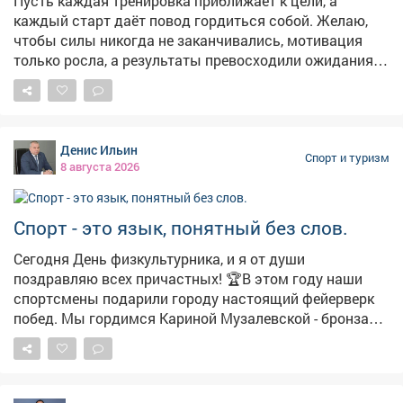
Пусть каждая тренировка приближает к цели, а
каждый старт даёт повод гордиться собой. Желаю,
чтобы силы никогда не заканчивались, мотивация
только росла, а результаты превосходили ожидания.
Пусть впереди будет много ярких побед и достойных
соперников!
Денис Ильин
Спорт и туризм
8 августа 2026
Спорт - это язык, понятный без слов.
Сегодня День физкультурника, и я от души
поздравляю всех причастных! 🏆В этом году наши
спортсмены подарили городу настоящий фейерверк
побед. Мы гордимся Кариной Музалевской - бронза
юношеского чемпионата Европы по спортивной
борьбе. Иваном Подругиным - пьедестал чемпионата
Европы по панкратиону. Ларисой Бериевой - мощь на
чемпионате Европы по пауэрлифтингу. 👍Восхищает