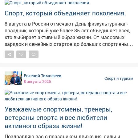
депутатов. Каждая награда - признание ежедневного
труда, терпения и любви к своему делу. Ярким
Спорт, который объединяет поколения.
украшением вечера стали выступления солистов и
8 августа в России отмечают День физкультурника -
коллективов Дворца. С Днём физкультурника! 🏃‍♂🏋‍♀
праздник, который уже более 85 лет объединяет всех,
#ДеньФизкультурника #Спорт
кто выбирает активный образ жизни. От массовых
зарядок и семейных стартов до больших спортивных
побед - любовь к спорту начинается с первого шага.
Мы собрали несколько интересных фактов об истории
этого праздника и о том, почему физическая культура
остается важной частью жизни миллионов людей.
Евгений Тимофеев
Самое интересное - в карточках!
Спорт и туризм
8 августа 2026
Уважаемые спортсмены, тренеры,
ветераны спорта и все любители
активного образа жизни!
Поздравляю вас с праздником движения, силы и