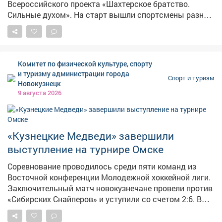
Показал откуда можно полюбоваться первыми
Всероссийского проекта «Шахтерское братство.
солнечными лучами, увидеть звезды и даже очистить
Сильные духом». На старт вышли спортсмены разных
свое тело от отрицательных мыслей и эмоций. Мы
возрастов. Участники соревнований бегали спринт и
узнали, что данная территория несколько миллионов
средние дистанции, соревновались в прыжках в длину
лет назад была дном мирового океана и там до сих
и высоту, толкали ядро и метали копьё.
пор можно найти этому весомые доказательства. 2
Комитет по физической культуре, спорту
часа экскурсии под палящим солнцем пролетели
и туризму администрации города
незаметно. Вкусно пообедав, мы направились на нашу
Спорт и туризм
Новокузнецк
вторую локацию - Тропу предков, но об этом завтра...
9 августа 2026
Проект "Эхо_таежного_края" реализуется при
финансовой поддержке Фонда Президентских
Грантов. #ФПГ #Гренада
«Кузнецкие Медведи» завершили
выступление на турнире Омске
Соревнование проводилось среди пяти команд из
Восточной конференции Молодежной хоккейной лиги.
Заключительный матч новокузнечане провели против
«Сибирских Снайперов» и уступили со счетом 2:6. В
составе «Медведей» отличились Семен Маргарит и
Егор Абрамов. Ранее новокузнечане победили