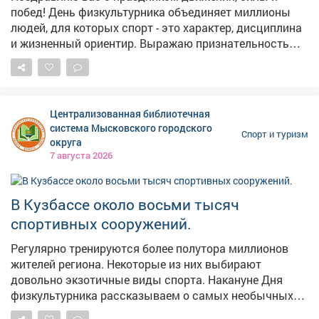
побед! День физкультурника объединяет миллионы
людей, для которых спорт - это характер, дисциплина
и жизненный ориентир. Выражаю признательность
нашим тренерам, педагогам и наставникам. Вы
взращиваете лидерские качества, закаляете волю и
учите не сдаваться. Благодаря вашей преданности
делу молодёжь выбирает здоровый образ жизни и
Централизованная библиотечная
стремится к новым высотам. Желаю вам бодрости,
система Мысковского городского
Спорт и туризм
крепкого здоровья и неиссякаемой энергии. Пусть
округа
рекорды даются легко, каждая тренировка приносит
7 августа 2026
удовольствие, а победы - как на стадионах, так и в
повседневных делах всегда будут на вашей стороне!
В Кузбассе около восьми тысяч
спортивных сооружений.
Регулярно тренируются более полутора миллионов
жителей региона. Некоторые из них выбирают
довольно экзотичные виды спорта. Накануне Дня
физкультурника рассказываем о самых необычных
доступных вариантах активного образа жизни.