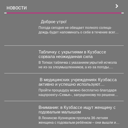
НОВОСТИ
Доброе утро!
Погода сегодня не обещает полного солнца-
дождь будет напоминать о себе в течение всего
дня, но...
Табличку с укрытиями в Кузбассе
сорвала неожиданная сила
В Топках табличка с указанием укрытий исчезла
не из-за злоумышленников, а из-за погоды.
Ранее...
В медицинских учреждениях Кузбасса
активно и успешно используют
вспомогательные репродуктивные
Пройти процедуру можно бесплатно благодаря
технологии, в том числе ЭКО
нацпроекту«Семья», запущенному по решению
Президента России Владимира Путина. 💬
Губернатор...
Внимание: в Кузбассе ищут женщину с
годовалым малышом
В Ленинске-Кузнецком пропала 36-летняя
женщина с годовалым ребёнком – они вышли из
дома 3 августа...