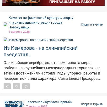
Комитет по физической культуре, спорту
и туризму администрации города
Спорт и туризм
Новокузнецк
7 августа 2026
Из Кемерова - на олимпийский
пьедестал.
Олимпийское серебро, золото чемпионата мира,
победы на крупнейших международных турнирах - за
этими достижениями стояли годы упорной работы и
невероятной силы характера. Сама Елена Прохорова
признавалась, что самым сложным испытанием в
семиборье были последние 800 метров, когда силы
уже на исходе. А на вопрос, почему она выбрала
именно многоборье, отвечала с улыбкой: «Я не
Телеканал «Кузбасс Первый»
понимаю, как можно заниматься только одним видом
Спорт и туризм
7 августа 2026