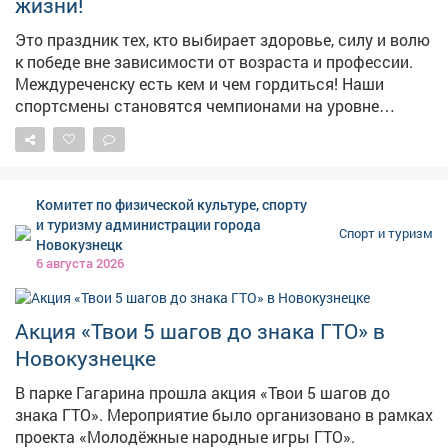
жизни!
Это праздник тех, кто выбирает здоровье, силу и волю
к победе вне зависимости от возраста и профессии.
Междуреченску есть кем и чем гордиться! Наши
спортсмены становятся чемпионами на уровне
региона и страны, прославляют город на
международных чемпионатах и турнирах. Желаю им
новых ярких побед! Искренне благодарю ветеранов
спорта, которые заложили фундамент для этих
Комитет по физической культуре, спорту
достижений. Особая признательность - тренерам и
и туризму администрации города
Спорт и туризм
наставникам, которые ежедневно прививают
Новокузнецк
воспитанникам любовь к спорту. Их усилиями
6 августа 2026
физическая культура становится нормой для всё
большего числа междуреченцев. В городе хорошие
условия для занятий: спорткомплексы, трассы,
Акция «Твои 5 шагов до знака ГТО» в
городские пространства. В сфере физической
Новокузнецке
культуры и спорта трудятся мастера высочайшего
уровня, энтузиасты, настоящие фанаты своего дела.
В парке Гагарина прошла акция «Твои 5 шагов до
Создание комфортной среды для активного досуга - в
знака ГТО». Мероприятие было организовано в рамках
числе важнейших приоритетов. Будем и дальше
проекта «Молодёжные народные игры ГТО».