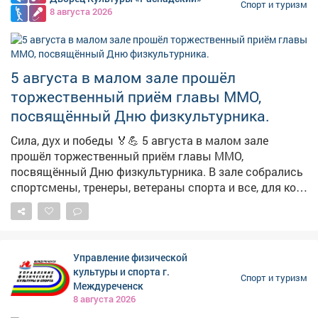
стадиона «Томусинец», где состоялся спортивный
Спорт и туризм
8 августа 2026
праздник: работали различные локации. Отметил, что
в Междуреченске много активных, спортивных,
энергичных и инициативных людей. Благодарю за
ваш интерес к физкультуре и спорту. Ещё раз с
5 августа в малом зале прошёл
праздником!
торжественный приём главы ММО,
посвящённый Дню физкультурника.
Сила, дух и победы 🏅💪 5 августа в малом зале
прошёл торжественный приём главы ММО,
посвящённый Дню физкультурника. В зале собрались
спортсмены, тренеры, ветераны спорта и все, для кого
физкультура - не просто хобби, а стиль жизни. С
поздравительными словами выступили глава округа
Павел Камбалин и председатель Совета народных
депутатов Юрий Баранов . Они отметили, что спорт
Управление физической
воспитывает характер, укрепляет здоровье и
культуры и спорта г.
Спорт и туризм
объединяет людей независимо от возраста и
Междуреченск
профессии. В этот день 50 человек получили награды
8 августа 2026
от администрации и 15 - от Совета народных