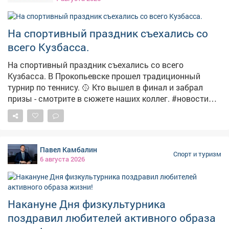
- это же так скучно». Успехи спортсменки стали
важным событием для кузбасской лёгкой атлетики.
Благодаря её успеху на международном уровне для
На спортивный праздник съехались со
воспитания молодого поколения талантливых
всего Кузбасса.
легкоатлетов в Кемерове было принято решение о
строительстве современного легкоатлетического
На спортивный праздник съехались со всего
стадиона. О пути одной из самых титулованных
Кузбасса. В Прокопьевске прошел традиционный
спортсменок Кузбасса - в наших карточках.
турнир по теннису. 🥎 Кто вышел в финал и забрал
призы - смотрите в сюжете наших коллег. #новости
#спорт #теннис
Павел Камбалин
Спорт и туризм
6 августа 2026
Накануне Дня физкультурника
поздравил любителей активного образа