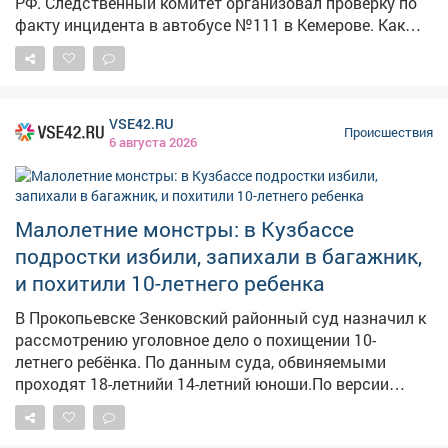
РФ. Следственный комитет организовал проверку по
факту инцидента в автобусе №111 в Кемерове. Как
сообщает Информационный центр СК России, 4
августа около 10:35 дверь автобуса зажала руку
пожилой женщины. По словам очевидцев в соцсетях,
у пассажирки был сорван кусок кожи размером со
VSE42.RU
спичечный коробок иначалось сильное кровотечение.
Происшествия
6 августа 2026
Пассажиры попросили кондуктора дать аптечку и
остановить автобус у травмпункта, но, по их данным,
получили грубый отказ. Кондуктор якобы заявила, что
в случившемся виноваты сами пассажиры. Людям
Малолетние монстры: в Кузбассе
пришлось самостоятельно перевязывать рану
подростки избили, запихали в багажник,
подручными средствами – даже бинта им не дали.
и похитили 10-летнего ребенка
Председатель Следственного комитета Александр
Бастрыкин поручил и.о. руководителя кузбасского
В Прокопьевске Зенковский районный суд назначил к
управления Александру Кустову доложить о
рассмотрению уголовное дело о похищении 10-
результатах проверки. Исполнение поручения
летнего ребёнка. По данным суда, обвиняемыми
поставлено на контроль в центральном аппарате
проходят 18-летнийи 14-летний юноши.По версии
следствия, они совместно применили силу к мальчику,
заставили его залезть в багажник автомобиля ВАЗ и