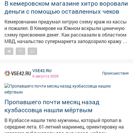
сказала представитель отряда. В сентябре, после
В кемеровском магазине хитро воровали
начала учебного года, ребята тоже часто сбегают, так
деньги с помощью оставленных чеков
как пытаются "бороться с режимом". Как раз на днях
произошёл показательный случай. Трое подростков
Кемеровчанин придумал хитрую схему краж из кассы
сбежали из дома и отправились в невероятное
и пожалел. В Кемерове на Южном вскрыли циничную
путешествие из Новокузнецка в соседний регион. Но
схему присвоения денег. Как рассказали в областном
они сбились с пути и оказались в Юрге, где их
МВД, начальство супермаркета заподозрило кражу из
поймали росгвардейцы. Родителям после такого
кассы и пожаловалось стражам порядка. Те провели
"перформанса" детей грозят последствия: помимо
проверку и разоблачили хитреца. – Кемеровчанин,
административной статьи о неисполнении
работая кассиром, реализовывал товары своим
воспитательских обязанностей со штрафом 2 000
знакомым, после чего оформлял их фиктивный
VSE42.RU
рублей их могут поставить на учёт ПДН.
возврат и присваивал денежные средства, – сказали
Происшествия
6 августа 2026
в полиции. Использовал 28-летний продавец
оставленные чеки, при этом покупатели не знали о
такой схеме. Добычей махинатора стало 9 000 рублей.
На кемеровчанина завели уголовное дело о
Пропавшего почти месяц назад
присвоении, ему грозит до шести лет колонии.
кузбассовца нашли мёртвым
В Кузбассе нашли тело мужчины, который пропал в
середине лета. 61-летний мариинец, ориентировку на