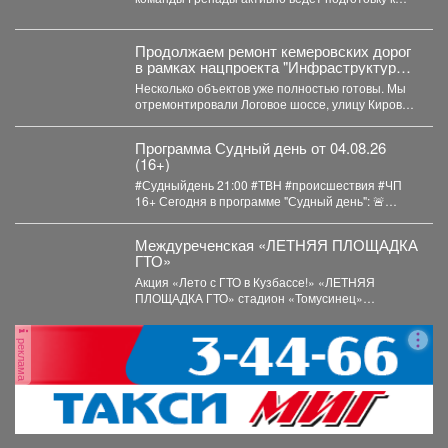
очередной экспедиции,...
Продолжаем ремонт кемеровских дорог
в рамках нацпроекта "Инфраструктура
для жизни"
Несколько объектов уже полностью готовы. Мы
отремонтировали Логовое шоссе, улицу Кирова
от Кузнецкого до...
Программа Судный день от 04.08.26
(16+)
#Судныйдень 21:00 #ТВН #происшествия #ЧП
16+ Сегодня в программе "Судный день": 🚨
Землетрясения...
Междуреченская «ЛЕТНЯЯ ПЛОЩАДКА
ГТО»
Акция «Лето с ГТО в Кузбассе!» «ЛЕТНЯЯ
ПЛОЩАДКА ГТО» стадион «Томусинец»
работает- 4,6,11,13,18,20,25,27...
реклама