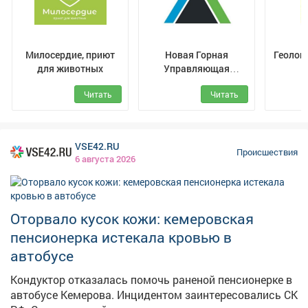
дело по статье о нарушении требований охраны труда,
повлёкшем смерть двух лиц. Назначен комплекс
экспертиз, допрашиваются свидетели, изучается
документация по технике безопасности.
Милосердие, приют
Новая Горная
Геолог
для животных
Управляющая
Компания
Читать
Читать
VSE42.RU
Происшествия
6 августа 2026
Оторвало кусок кожи: кемеровская
пенсионерка истекала кровью в
автобусе
Кондуктор отказалась помочь раненой пенсионерке в
автобусе Кемерова. Инцидентом заинтересовались СК