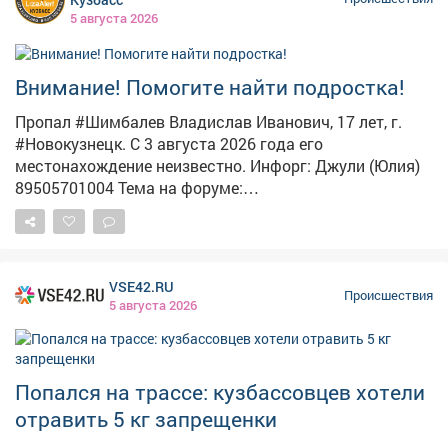
5 августа 2026
Внимание! Помогите найти подростка!
Пропал #Шимбалев Владислав Иванович, 17 лет, г.
#Новокузнецк. С 3 августа 2026 года его
местонахождение неизвестно. Инфорг: Джули (Юлия)
89505701004 Тема на форуме:
https://lizaalert.org/forum/viewtopic.php?t=371500
#ЛизаАлерт #ЛизаАлертКузбасс #ПропалЧеловек
VSE42.RU
Происшествия
5 августа 2026
Попался на трассе: кузбассовцев хотели
отравить 5 кг запрещенки