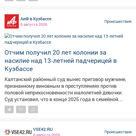
Как сообщает ГУ МВД по Кузбассу, сигнал о
происшествии поступил от диспетчера – охрана
заметила двоих неизвестных, которые пытались
АиФ в Кузбассе
украсть кабель длиной более 130 метров. По версии
Происшествия
6 августа 2026
следствия, злоумышленники отсоединили кабель с
экскаватора, погрузили его в УАЗ, но не смогли уехать.
У них кончился бензин, а потом загорелась машина –
пришлось бросить авто и похищенное имущество.
Отчим получил 20 лет колонии за
Сумма ущерба превысила 370 тысяч рублей.
насилие над 13‑летней падчерицей в
Полицейские установили личности подозреваемых –
это 25-летний житель Прокопьевска и 33-летний
Кузбассе
киселёвчанин. В отношении них возбуждено уголовное
Калтанский районный суд вынес приговор мужчине,
дело о покушении на кражу в крупном размере.
признанному виновным в преступлениях против
Максимальное наказание – до шести лет лишения
половой неприкосновенности малолетней девочки.
свободы.
Суд установил, что в конце 2025 года в семейной
квартире мужчина, будучи в состоянии алкогольного
опьянения, надругался над своей 13‑летней
падчерицей. Он воспользовался беспомощностью
ребёнка и применил к ней насилие. Учитывая особую
VSE42.RU
тяжесть преступлений, их высокую общественную
Происшествия
6 августа 2026