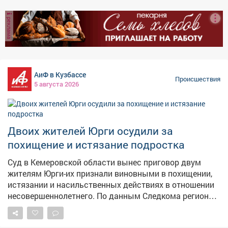
Кузбасса, в соцсетях появилась публикация, где
пассажиры автобуса запечатлели непристойное
реклама
поведение горожанина. В полицию тогда никто не
обратился, но сотрудники начали проверку. Позже в
дежурную часть позвонила женщина и сообщила, что
в фонтане на Октябрьском проспекте лежит мужчина,
похожий на того, кого искали. Полицейские задержали
АиФ в Кузбассе
нарушителя. Объяснить своё поведение он не смог. На
Происшествия
5 августа 2026
мужчину составили протокол по статье "Мелкое
хулиганство". Суд отправил его под
административный арест на 8 суток. Полиция
напоминает: о подобных происшествиях нужно
Двоих жителей Юрги осудили за
сообщать по номеру 102, чтобы своевременно
похищение и истязание подростка
пресекать противоправные действия.
Суд в Кемеровской области вынес приговор двум
жителям Юрги-их признали виновными в похищении,
истязании и насильственных действиях в отношении
несовершеннолетнего. По данным Следкома региона,
в апреле 2024года мужчины поссорились с 13‑летним
знакомым из‑за пустяка. Они насильно посадили