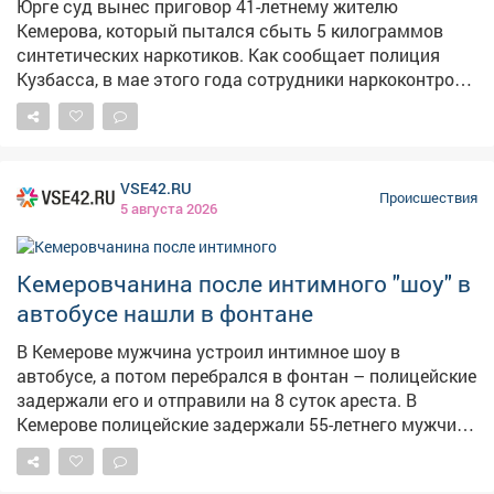
Юрге суд вынес приговор 41-летнему жителю
Кемерова, который пытался сбыть 5 килограммов
синтетических наркотиков. Как сообщает полиция
Кузбасса, в мае этого года сотрудники наркоконтроля
получили информацию о готовящейся крупной
партии. Оперативники разработали спецоперацию и в
Юргинском округе при содействии ГИБДД задержали
автомобиль Audi под управлением сбытчика. В салоне
VSE42.RU
машины изъяли сумку с 5 свёртками "синтетики"
Происшествия
5 августа 2026
общей массой около 5 килограммов – это особо
крупный размер. Мужчина нашёл криминальный
заработок в интернете, получил бесконтактно партию
Кемеровчанина после интимного "шоу" в
наркотиков и перевозил её для закладок, но не успел
автобусе нашли в фонтане
сбыть. Суд признал его виновным и назначил 9 лет
колонии строгого режима и штраф 120 тысяч рублей.
В Кемерове мужчина устроил интимное шоу в
Приговор вступил в силу.
автобусе, а потом перебрался в фонтан – полицейские
задержали его и отправили на 8 суток ареста. В
Кемерове полицейские задержали 55-летнего мужчину,
который совершал действия интимного характера в
общественном транспорте. Как сообщает полиция