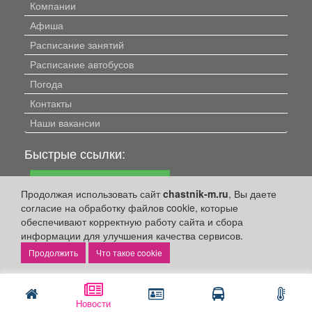
Компании
Афиша
Расписание занятий
Расписание автобусов
Погода
Контакты
Наши вакансии
Быстрые ссылки:
Установить приложение
Продолжая использовать сайт
chastnik-m.ru
, Вы даете
Личный кабинет
согласие на обработку файлов cookie, которые
обеспечивают корректную работу сайта и сбора
Подать объявление
информации для улучшения качества сервисов.
Подать объявление в газету
Что такое cookie
Поздравить
Скачать газету "Частник-М"
Новости