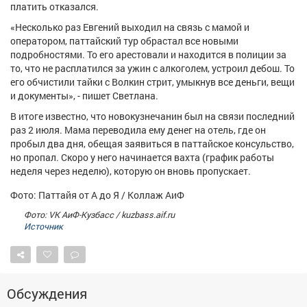
платить отказался.
Афиша
Обучение
Проекты
«Несколько раз Евгений выходил на связь с мамой и
оператором, паттайский тур обрастал все новыми
подробностями. То его арестовали и находится в полиции за
то, что не расплатился за ужин с алкоголем, устроил дебош. То
его обчистили тайки с Волкин стрит, умыкнув все деньги, вещи
Товары
Поздравления
Погода
и документы», - пишет Светлана.
В итоге известно, что новокузнечанин был на связи последний
раз 2 июля. Мама переводила ему денег на отель, где он
пробыл два дня, обещая заявиться в паттайское консульство,
но пропал. Скоро у него начинается вахта (график работы
ТВ программа
Я - пенсионер
неделя через неделю), которую он вновь пропускает.
Фото: Паттайя от А до Я / Коллаж АиФ
Фото: VK АиФ-Кузбасс / kuzbass.aif.ru
Источник
Обсуждения