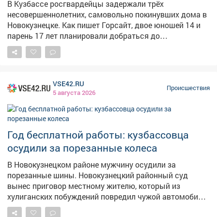
В Кузбассе росгвардейцы задержали трёх
конфисковали. Третий соучастник заключил контракт
несовершеннолетних, самовольно покинувших дома в
на участие в военной операции и погиб, его дело
Новокузнецке. Как пишет Горсайт, двое юношей 14 и
закрыли.
парень 17 лет планировали добраться до
Новосибирска, однако перепутали маршрут.
Родственники забили тревогу после того, как
подростки ушли, не предупредив взрослых. Ранним
утром 4 августа патрульный экипаж обнаружил
VSE42.RU
беглецов на улице Волгоградской в городе Юрге.
Происшествия
5 августа 2026
Увидев служебную машину, школьники попытались
спрятаться в подъезде, однако правоохранители
оперативно установили их личности. Жизни и
здоровью подростков ничего не угрожает, их передали
Год бесплатной работы: кузбассовца
сотрудникам полиции для проведения проверки и
осудили за порезанные колеса
выяснения всех обстоятельств происшествия. Фото:
freepik.com
В Новокузнецком районе мужчину осудили за
порезанные шины. Новокузнецкий районный суд
вынес приговор местному жителю, который из
хулиганских побуждений повредил чужой автомобиль.
Как сообщает суд, инцидент произошёл в июле 2024