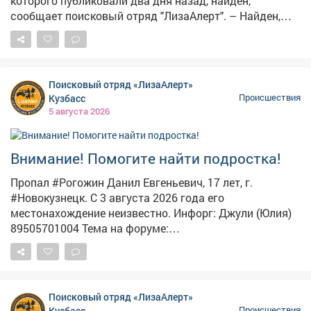
которого публиковали два дня назад, найден,
сообщает поисковый отряд "ЛизаАлерт". – Найден,
погиб, – гласит уведомление. Пропал мужчина ещё 15
июля. Обстоятельства трагедии волонтёры не
раскрывают. По статистике отряда, за один летний
месяц в Кузбассе поступило 359 заявок о пропавших
Поисковый отряд «ЛизаАлерт»
людях. 296 удалось найти живыми, 10 – погибшими,
Кузбасс
Происшествия
семерых найти не удалось.
5 августа 2026
Внимание! Помогите найти подростка!
Пропал #Рогожин Данил Евгеньевич, 17 лет, г.
#Новокузнецк. С 3 августа 2026 года его
местонахождение неизвестно. Инфорг: Джули (Юлия)
89505701004 Тема на форуме:
https://lizaalert.org/forum/viewtopic.php?t=371502
#ЛизаАлерт #ЛизаАлертКузбасс #ПропалЧеловек
Поисковый отряд «ЛизаАлерт»
Кузбасс
Происшествия