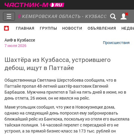
☰
КЕМЕРОВСКАЯ ОБЛАСТЬ - КУЗБАСС
ГЛАВНАЯ
ГРУППЫ
НОВОСТИ
ОБЪЯВЛЕНИЯ
НЕДВ
Главная
Группы
Новости
АиФ в Кузбассе
Происшествия
7 июля 2026
Шахтёра из Кузбасса, устроившего
дебош, ищут в Паттайе
Объявления
Недвижимость
Услуги
Общественница Светлана Шерстобоева сообщила, что в
Паттайе пропал 48-летний шахтёр-вахтовик Евгений
Барбашов. Мужчина прилетел в Тай на пять дней в июне, но в
день отлета, 26 июня, он не явился на рейс.
Работа
Транспорт
Компании
Маме угольщик сообщил, что уже в Новокузнецке дома,
однако на следующий день попросил ему забронировать
ближайший рейс из Бангкока, поскольку из отеля его выселяла
тайская полиция. 14-часовой перелет с пересадкой его не
устроил, а за прямой бизнес-класс за 173 тыс. рублей он