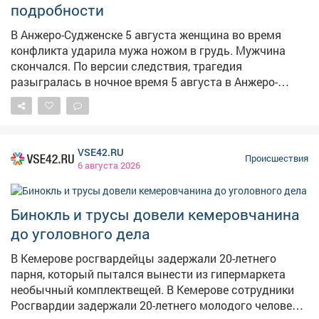
подробности
«Кража». Санкции данной статьи предусматривают в
качестве наказания до 5 лет лишения свободы.
В Анжеро-Судженске 5 августа женщина во время
Похищенный велосипед полицейские изъяли и
конфликта ударила мужа ножом в грудь. Мужчина
вернули законной владелице.
скончался. По версии следствия, трагедия
разыгралась в ночное время 5 августа в Анжеро-
Судженске. В ходе ссоры женщина ударила супруга
ножом в грудную клетку. Пострадавшему оказали
квалифицированную медицинскую помощь, однако
спасти его не удалось – от полученных травм он
VSE42.RU
скончался. Как сообщили в СУ СК по Кузбассу,
Происшествия
6 августа 2026
женщину задержали. Сейчас решается вопрос об
избрании ей меры пресечения. Правоохранители
осмотрели место происшествия, изъяли орудие
Бинокль и трусы довели кемеровчанина
преступления – нож, допросили свидетелей, провели
до уголовного дела
проверку показаний на месте. Назначен комплекс
судебных экспертиз. Обвинение предъявили по статье
В Кемерове росгвардейцы задержали 20-летнего
об убийстве. Как сообщил источник VSE42.Ru, речь
парня, который пытался вынести из гипермаркета
идет о женщине 1978 года рождения. Семья обычная,
необычный комплектвещей. В Кемерове сотрудники
произошла бытовая ссора. Удар ножом пришелся
Росгвардии задержали 20-летнего молодого человека,
прямо в сердце и оказался смертельным. Сейчас