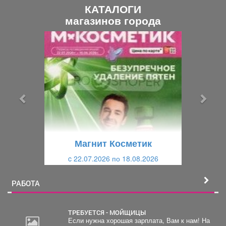
КАТАЛОГИ
магазинов города
П
С
р
л
е
е
д
д
ы
у
д
ю
у
щ
щ
и
Магнит Косметик
и
й
c 22.07.2026 по 18.08.2026
й
РАБОТА
ТРЕБУЕТСЯ - МОЙЩИЦЫ
Если нужна хорошая зарплата, Вам к нам! На