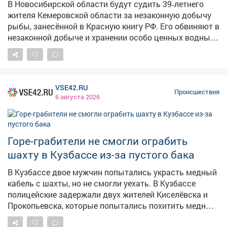
В Новосибирской области будут судить 39‑летнего
известно на месте жительства более 5 лет. А если он
жителя Кемеровской области за незаконную добычу
пропалпри обстоятельствах, угрожавших смертью или
рыбы, занесённой в Красную книгу РФ. Его обвиняют в
дающих основание предполагать его гибель от
незаконной добыче и хранении особо ценных водных
несчастного случая, – в течение 6 месяцев. К
биологических ресурсов. Инцидент произошёл 2 июня
последнему варианту как раз относитсяпропажа
на берегу Оби возле села Каргаполово, пишет VN.ru.
ребёнка. Ранее сообщалось, что с наступлением
Мужчина ловил рыбу спиннингом с крючком и
августа в Кузбассе без вести пропадают
кормушкой и случайно выловил сибирского осетра.
катастрофически много детей .
VSE42.RU
Этот вид находится под охраной и включён в Красную
Происшествия
6 августа 2026
книгу РФ. Вместо того чтобы сразу вернуть рыбу в
реку, кузбассовец поместил осетра в рыболовный
садок. Там его и обнаружили сотрудники
Верхнеобского территориального управления
Горе-грабители не смогли ограбить
Росрыболовства. Рыбу изъяли и выпустили обратно.
шахту в Кузбассе из-за пустого бака
Обвиняемый признал свою вину. В прокуратуре
уточнили, что, если бы осётр погиб, ущерб
В Кузбассе двое мужчин попытались украсть медный
государству составил бы более 480 тысяч рублей.
кабель с шахты, но не смогли уехать. В Кузбассе
Уголовное дело передано в суд для рассмотрения.
полицейские задержали двух жителей Киселёвска и
Фото: ru.freepik.com
Прокопьевска, которые попытались похитить медный
кабель с территории угледобывающего предприятия.