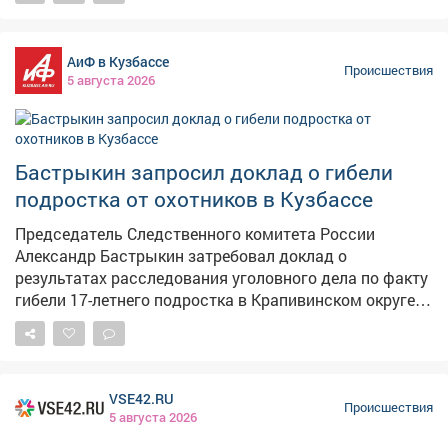
года на берегу реки. Между подсудимым и
потерпевшим возник незначительный конфликт, после
которого мужчина подошёл к машине оппонента и
АиФ в Кузбассе
ножом повредил все четыре колеса. – Стоимость
Происшествия
5 августа 2026
причинённого ущерба превысила 100 тысяч рублей, –
отметили в Новокузнецком суде. В судебном
заседании обвиняемый свою вину не признал. Однако
суд изучил все представленные доказательства и
Бастрыкин запросил доклад о гибели
счёл их достаточными для вынесения
подростка от охотников в Кузбассе
обвинительного приговора. Мужчину приговорили к
одному году принудительных работ. Решение пока не
Председатель Следственного комитета России
вступило в законную силу и может быть обжаловано.
Александр Бастрыкин затребовал доклад о
результатах расследования уголовного дела по факту
гибели 17-летнего подростка в Крапивинском округе.
Поводом для вмешательства главы ведомства стали
публикации в СМИ, в которых родственники
погибшего выразили несогласие с выводами
следствия о неосторожном характере смерти.
VSE42.RU
Выстрелили охотники якобы с близкого расстояния с
Происшествия
5 августа 2026
использованием фонаря и тепловизора. Родственники