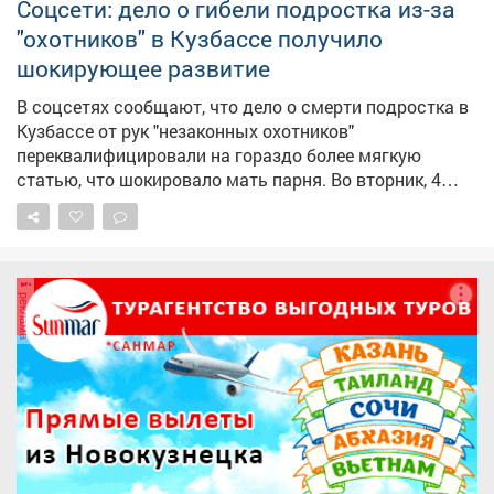
Соцсети: дело о гибели подростка из-за
"охотников" в Кузбассе получило
шокирующее развитие
В соцсетях сообщают, что дело о смерти подростка в
Кузбассе от рук "незаконных охотников"
переквалифицировали на гораздо более мягкую
статью, что шокировало мать парня. Во вторник, 4
августа, в соцсети попало заявление матери 17-
летнего подростка, застреленного во время "охоты" в
Крапивинском округе. Судя по документу,
подлинность которого не подтверждена, изначально
реклама
на троих мужчин завели уголовное дело об убийстве,
однако фигуранты настояли на том, что перепутали
парня с косулей, и назвали случившееся трагической
случайностью. И следователь якобы
переквалифицировал дело на "причинение смерти по
неосторожности" и "незаконную охоту". Наказание по
этим статьям намного мягче, чем за убийство, тем
более группой лиц. В публикации утверждается, что