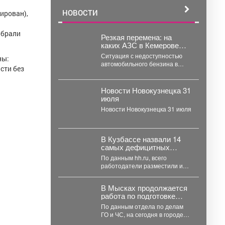
НОВОСТИ
ирован),
ыбрали
Резкая перемена: на
каких АЗС в Кемерове
нет бензина 28 июля
Ситуация с недоступностью
ны:
автомобильного бензина в
сти без
Кемерове резко изменилась:
публикуем список бедствующих
заправок. Во...
Новости Новокузнецка 31
июля
Новости Новокузнецка 31 июля
В Кузбассе назвали 14
самых дефицитных
профессий на середину
По данным hh.ru, всего
лета
работодатели разместили или
обновили вакансии по 165
профессиям, из них 14...
В Мысках продолжается
работа по подготовке
подвалов и других
По данным отдела по делам
заглубленных помещений
ГО и ЧС, на сегодня в городе
для укрытия населения
118 укрытий, которые...