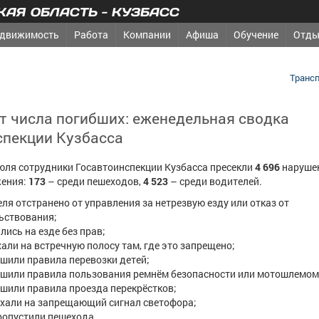
АЯ ОБЛАСТЬ - КУЗБАСС
движимость
Работа
Компании
Афиша
Обучение
Отды
Трансп
т числа погибших: еженедельная сводка
спекции Кузбасса
июля сотрудники Госавтоинспекции Кузбасса пресекли
4 696
наруше
жения:
173
– среди пешеходов,
4 523
– среди водителей.
ля отстранено от управления за нетрезвую езду или отказ от
ьствования;
лись на езде без прав;
али на встречную полосу там, где это запрещено;
шили правила перевозки детей;
шили правила пользования ремнём безопасности или мотошлемом
шили правила проезда перекрёстков;
ехали на запрещающий сигнал светофора;
ропустили пешехода.