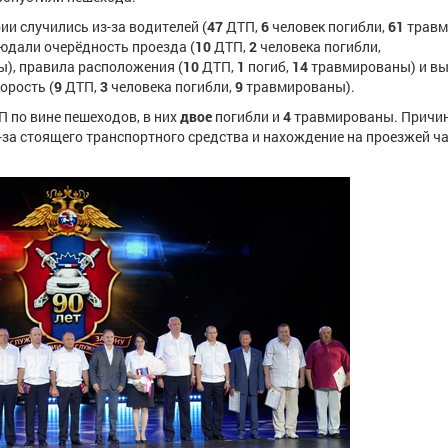
ии случились из-за водителей (
47
ДТП,
6
человек погибли,
61
травм
юдали очерёдность проезда (
10
ДТП,
2
человека погибли,
), правила расположения (
10
ДТП,
1
погиб,
14
травмированы) и в
орость (
9
ДТП,
3
человека погибли,
9
травмированы).
 по вине пешеходов, в них
двое
погибли и
4
травмированы. Причи
-за стоящего транспортного средства и нахождение на проезжей ча