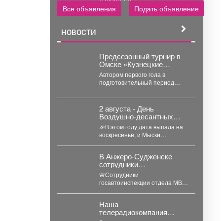
Все объявления
Подать объявление
НОВОСТИ
Предсезонный турнир в
Омске «Кузнецкие
медведи» начали с
Автором первого гола в
победы!
подготовительный период
стал Давид Каличава. Дубль
оформил Илья Шамов, шайбу
забросил...
2 августа - День
Воздушно‑десантных
войск, праздник элиты
🎉В этом году дата выпала на
российской армии
воскресенье, и Мыски
по‑особенному тепло
отметили этот день! ...
В Анжеро-Судженске
сотрудники
госавтоинспекции
🚨Сотрудники
оказали доврачебную
госавтоинспекции отдела МВД
помощь мужчине,
России по Анжеро-
пострадавшему от укуса
Судженскому городскому
гадюки
Наша
округу капитан полиции Виктор
телерадиокомпания
Шуман и лейтенант...
объявляет сбор