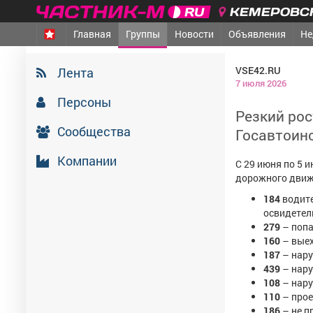
КЕМЕРОВСК
Главная
Группы
Новости
Объявления
Не
VSE42.RU
Лента
7 июля 2026
Персоны
Резкий рос
Сообщества
Госавтоин
Компании
С 29 июня по 5 
дорожного дви
184
водите
освидетел
279
– попа
160
– выех
187
– нару
439
– нару
108
– нару
110
– про
186
– не п