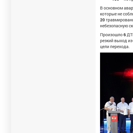
В основном авар
которые не собл
20
травмированы
небезопасную ск
Произошло
6
ДТП
резкий выход из
цели перехода.