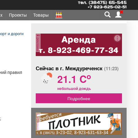
тел. (38475) 65-545
+7 923-625-02-51
х
Проекты
Товары
орт и дороги
реклама
Сейчас в г. Междуреченск
(11:23)
ний правил
o
21.1 C
небольшой дождь
Подробнее
реклама
;