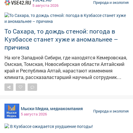
Природа и экология
5 августа 2026
То Сахара, то дождь стеной: погода в
Кузбассе станет хуже и аномальнее –
причина
На юге Западной Сибири, где находятся Кемеровская,
Омская, Томская, Новосибирская области Алтайский
край и Республика Алтай, нарастают изменения
климата, рассказаластарший научный сотрудник
Института мониторинга климатических и
экологических систем СО РАН Наталья Чередько, её
слова приводит сибирское издание РАН "Наука в
Сибири" . – Если нынешние тенденции сохранятся,
Мыски Медиа, медиакомпания
лето в Сибири будет становиться жарче и
Природа и экология
5 августа 2026
контрастнее, засушливые периоды станут резче
сменяться дождливыми, – сказала Чередько. По её
данным в июне и июле юго-запад Сибири пережил