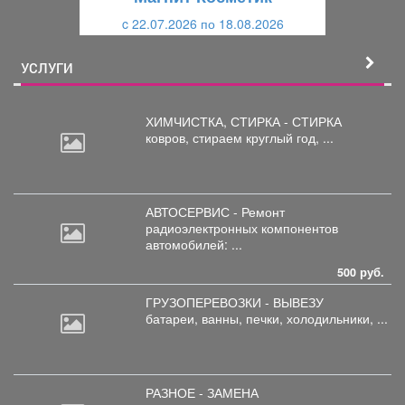
и
й
c 22.07.2026 по 18.08.2026
й
УСЛУГИ
ХИМЧИСТКА, СТИРКА - СТИРКА
ковров,
стираем круглый год, ...
АВТОСЕРВИС - Ремонт
радиоэлектронных
компонентов
автомобилей: ...
500 руб.
ГРУЗОПЕРЕВОЗКИ - ВЫВЕЗУ
батареи,
ванны, печки, холодильники, ...
РАЗНОЕ - ЗАМЕНА