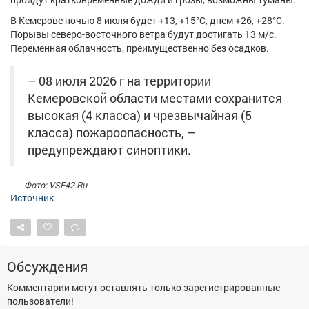
Афиша
Обучение
Проекты
В Кемерове ночью 8 июля будет +13, +15°С, днем +26, +28°С.
Порывы северо-восточного ветра будут достигать 13 м/с.
Переменная облачность, преимущественно без осадков.
– 08 июля 2026 г на территории
Товары
Поздравления
Погода
Кемеровской области местами сохранится
высокая (4 класса) и чрезвычайная (5
класса) пожароопасность, –
предупреждают синоптики.
ТВ программа
Я - пенсионер
Фото: VSE42.Ru
Источник
Обсуждения
Комментарии могут оставлять только зарегистрированные
пользователи!