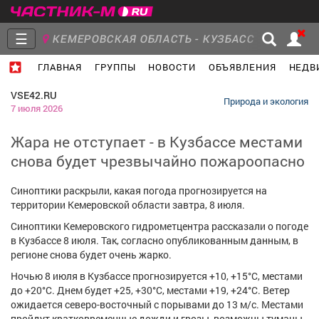
☰
КЕМЕРОВСКАЯ ОБЛАСТЬ - КУЗБАСС
ГЛАВНАЯ
ГРУППЫ
НОВОСТИ
ОБЪЯВЛЕНИЯ
НЕДВ
Главная
Группы
Новости
VSE42.RU
Природа и экология
7 июля 2026
Жара не отступает - в Кузбассе местами
снова будет чрезвычайно пожароопасно
Объявления
Недвижимость
Услуги
Синоптики раскрыли, какая погода прогнозируется на
территории Кемеровской области завтра, 8 июля.
Синоптики Кемеровского гидрометцентра рассказали о погоде
в Кузбассе 8 июля. Так, согласно опубликованным данным, в
Работа
Транспорт
Компании
регионе снова будет очень жарко.
Ночью 8 июля в Кузбассе прогнозируется +10, +15°С, местами
до +20°С. Днем будет +25, +30°С, местами +19, +24°С. Ветер
ожидается северо-восточный с порывами до 13 м/с. Местами
пройдут кратковременные дожди и грозы, возможны туманы.