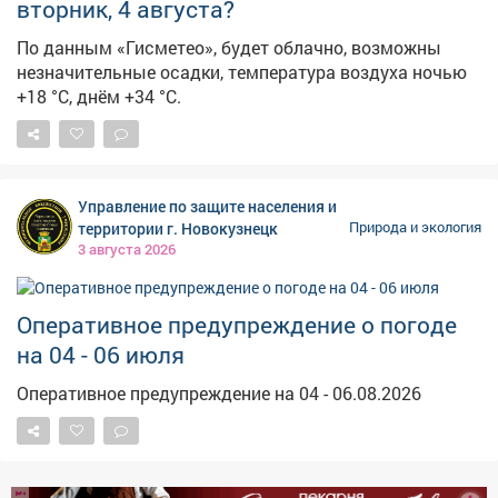
дневное+27,+32°C. Юго-западный ветер резко
вторник, 4 августа?
разгонится при порывах до разрушительных 22 м/с.
По данным «Гисметео», будет облачно, возможны
Ожидаютсядожди, при грозах они станут сильными, а
незначительные осадки, температура воздуха ночью
кое-где даже выпадет град. В четверг в тёмное время
+18 °С, днём +34 °С.
суток+13,+18°C, в светлое+23,+28°C. Западный ветер
всё так же будет усиливаться при порывах до 22 м/с.
Дожди пойдут по всей области, при грозах будут
усиливаться. Возможен и град. Ранее сообщалось, что
аномальная жара продлится в Кузбассе как раз до
Управление по защите населения и
четверга .
территории г. Новокузнецк
Природа и экология
3 августа 2026
Оперативное предупреждение о погоде
на 04 - 06 июля
Оперативное предупреждение на 04 - 06.08.2026