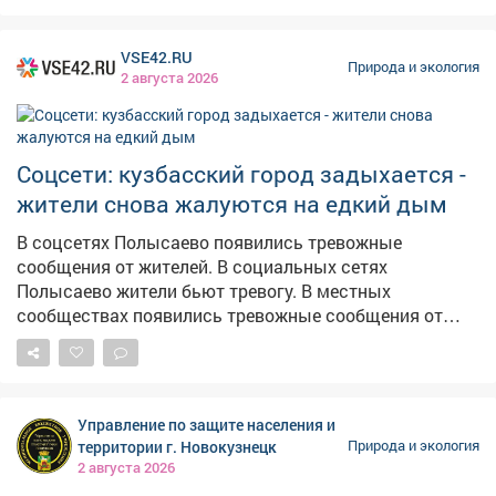
VSE42.RU
Природа и экология
2 августа 2026
Соцсети: кузбасский город задыхается -
жители снова жалуются на едкий дым
В соцсетях Полысаево появились тревожные
сообщения от жителей. В социальных сетях
Полысаево жители бьют тревогу. В местных
сообществах появились тревожные сообщения от
жителей, гдегорожане жалуются на местный
асфальтовый завод.Предприятие,по их словам,
выбрасывает в атмосферу едкий дым. Люди пишут,
что в городе нечем дышать. К посту жители
Управление по защите населения и
приложили видеозапись, на которой действительно
территории г. Новокузнецк
Природа и экология
заметны клубы густого чёрного дыма,
2 августа 2026
поднимающегося к небу. Горожане просят принять