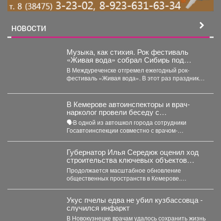
НОВОСТИ
Музыка, как стихия. Рок фестиваль
«Живая вода» собрал Сибирь под
открытым небом.
В Междуреченске отгремел ежегодный рок-
фестиваль «Живая вода». В этот раз праздник
музыки развернулся на территории...
В Кемерове автоинспекторы и врач-
нарколог провели беседу с
начинающими водителями в автошколе.
🗣В одной из автошкол города сотрудники
Госавтоинспекции совместно с врачом-
психиатром-наркологом Кузбасского
клинического наркологического диспансера
Губернатор Илья Середюк оценил ход
провели...
строительства ключевых объектов
Кемерова
Продолжается масштабное обновление
общественных пространств в Кемерове.
Губернатор Кузбасса Илья Середюк
проинспектировал ключевые площадки.
Укус пчелы едва не убил кузбассовца -
Большинство...
случился инфаркт
В Новокузнецке врачам удалось сохранить жизнь