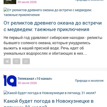
30 июля 2026
От реликтов древнего океана до встречи
с медведем: таежные приключения
Не первый год удивляют сибирские находки - реликты
бывшего соленого океана, которые умудрились
выжить в нашей пресной воде. Речь идет об
уникальных водорослях и обитающих в них
ракообразных. Несколько лет назад недалеко от
станции Казынет, в ручье с ледяной водой,
протекающем по известнякам морского ила, я
обнаружил эту диковину. Оказалось, что водоросль -
Телеканал «10 канал»
мощнейший эмульгатор. Если смешать ее с
Природа и экология
30 июля 2026
подсолнечным маслом, оно превращается в молоко! А
добавив красящий порошок, мы получаем
полноценную водоэмульсионную краску. Проверено
Какой будет погода в Новокузнецке в
на деле. Но и это не всё: в сыром виде водоросли
пахнут морской капустой, а при варке источают