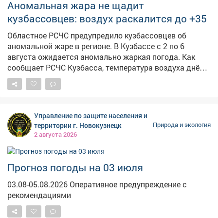
погода должна смениться дождями. Ранее
Аномальная жара не щадит
сообщалось, что в августе будут температуры чуть
кузбассовцев: воздух раскалится до +35
выше нормы .
Областное РСЧС предупредило кузбассовцев об
аномальной жаре в регионе. В Кузбассе с 2 по 6
августа ожидается аномально жаркая погода. Как
сообщает РСЧС Кузбасса, температура воздуха днём
достигнет +30°С и выше, в отдельных районах – до
+33…+35°С. Ночью столбики термометров не
опустятся ниже +14…+19°С. По данным Кемеровского
ЦГМС, в ближайшие дни сохранится переменная
Управление по защите населения и
облачность, местами возможны кратковременные
территории г. Новокузнецк
Природа и экология
дожди и грозы. Ветер юго-восточный, 2–9 м/с,
2 августа 2026
местами с порывами до 15 м/с. Горимость до 3
класса. Спасатели напоминают: в жару важно пить
больше воды, избегать длительного пребывания на
Прогноз погоды на 03 июля
солнце и не оставлять детей в закрытых
03.08-05.08.2026 Оперативное предупреждение с
автомобилях. При ухудшении самочувствия
рекомендациями
немедленно обращайтесь за помощью. Номер вызова
экстренных служб – 112.