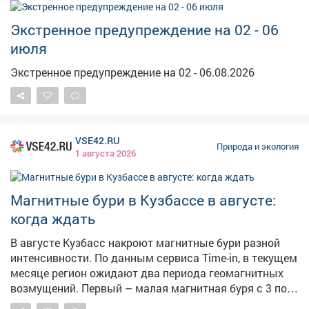
меры и надеются на вмешательство профильных
ведомств. Официальных комментариев от
Экстренное предупреждение на 02 - 06
администрации или завода на момент публикации не
июля
поступило.
Экстренное предупреждение на 02 - 06.08.2026
VSE42.RU
Природа и экология
1 августа 2026
Магнитные бури в Кузбассе в августе:
когда ждать
В августе Кузбасс накроют магнитные бури разной
интенсивности. По данным сервиса Time-in, в текущем
месяце регион ожидают два периода геомагнитных
возмущений. Первый – малая магнитная буря с 3 по 5
августа. Второй, более мощный – умеренная