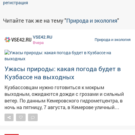
регистрация
Читайте так же на тему "
Природа и экология
"
VSE42.RU
Природа и экология
Вчера
Ужасы природы: какая погода будет в
Кузбассе на выходных
Кузбассовцам нужно готовиться к мокрым
выходным, ожидаются дожди с грозами и сильный
ветер. По данным Кемеровского гидрометцентра, в
ночь на пятницу, 7 августа, в Кемерове уличный
градусник покажет+15,+17°C, пройдут
кратковременные дожди. Днём потеплеет до+24,+26°C,
восновном без осадков. Порывы ветра до 14 м/с. В
целом по региону ночью+13,+18°C, днём+22,+27°C. При