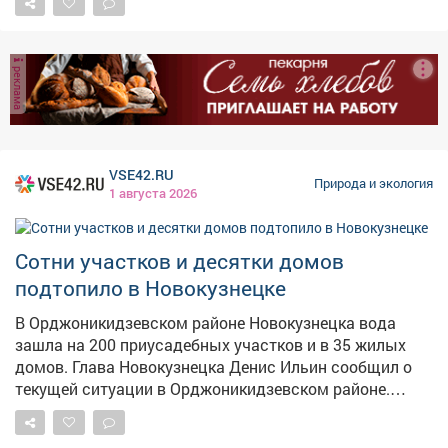
магнитная буря с 18 по 19 августа. Больше сильных
возмущений в августе не прогнозируется.
Специалисты традиционно рекомендуют в такие дни
реклама
больше отдыхать, избегать стрессов и пить больше
воды. Метеозависимым людям стоит быть особенно
внимательными к своему самочувствию.
VSE42.RU
Природа и экология
1 августа 2026
Сотни участков и десятки домов
подтопило в Новокузнецке
В Орджоникидзевском районе Новокузнецка вода
зашла на 200 приусадебных участков и в 35 жилых
домов. Глава Новокузнецка Денис Ильин сообщил о
текущей ситуации в Орджоникидзевском районе.
После обхода территории выявлено частичное
затопление 200 приусадебных участков и 35 домов –