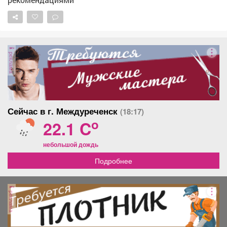
метров двести, слышу, как на реке неистово орет
какой-то рыбак. Мало ли чего? Может, тайменя
поймал! Вдруг из травы у дороги появляются
лохматые уши. Медведь. Мать честная! Стоит и
изучающе на меня смотрит. Я опешал. Сирену-
реклама
отпугиватель оставил дома! Вспомнил совет
бывалых: зверя надо материть. Что и было сделано -
громко, утвердительно и с чувством собственного
достоинства. Смотри-ка, он послушал! Засеменил по
дороге в сторону станции. Пришлось сопроводить его
Сейчас в г. Междуреченск
(18:17)
еще одним...
o
22.1 C
небольшой дождь
Подробнее
реклама