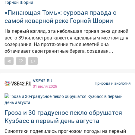
сторонними сайтами или платформой Минэкологии,
где публикуют информацию о режимах НМУ.
«Пинающая Томь»: суровая правда о
самой коварной реке Горной Шории
На первый взгляд, эта небольшая горная река длиной
всего 39 километров кажется идеальным местом для
созерцания. На протяжении тысячелетий она
обтачивает свои гранитные берега, создавая
причудливые формы, словно искусный скульптор,
отсекающий всё лишнее. Теба - левый приток Томи.
Местная легенда гласит, что богатырь Сарыкшаш
прозвал её «Пинающей Томь» именно за скрытый
VSE42.RU
буйный нрав. И этот нрав во всей красе раскрывается
Природа и экология
31 июля 2026
перед любителями водного туризма. На реке
находятся печально известные порог Брувер и
«Ленкина бочка». Эти названия даны не ради красного
словца - они хранят память о тех, кто утонул в этих
Гроза и 30-градусное пекло обрушатся
водах. Теба невероятно коварна. Сплав по ней требует
Кузбасс в первый день августа
предельной осторожности, холодной головы и очень
серьезного уровня подготовки. Тайга ошибок не
Синоптики поделились прогнозом погоды на первый