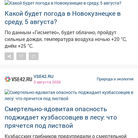
градусник покажет+17,+19°C, днём+27,+29°C.
Какой будет погода в Новокузнецке в
Ожидаются дожди с грозами,порывы ветра до 14 м/с.
В пятницу ночные температуры по области
среду, 5 августа?
составят+12,+17°C, дневные+21,+26°C. И опять
По данным «Гисметео», будет облачно, пройдут
прогнозируются дожди и грозы. Погодные опасности
сильные дожди, температура воздуха ночью +20 °С,
ожидаются и в соседних регионах. Как сообщает
днём +25 °С.
sib.fm , вНовосибирской области объявлено
штормовое предупреждение:5 и 6 августа местами
ожидаются сильные дожди, грозы, ливни и град,
порывы ветра до 22 м/с. Властирекомендуют
новосибирцам отказаться от прогулок в паркахиз-за
VSE42.RU
Природа и экология
штормового предупреждения, сообщает Om1
3 августа 2026
Новосибирск . В Красноярске – другая крайность. По
данным sibnovosti.ru , прогнозируется жара +31°C,небо
останется ясным, осадков не предвидится, скорость
Смертельно-ядовитая опасность
ветра составит 1-4 м/с.
поджидает кузбассовцев в лесу: что
прячется под листвой
Кузбасских грибников предупредили о смертельной