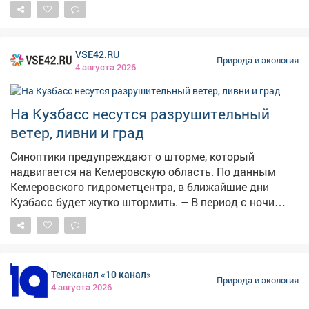
юго-западного ветра 18-23 м/с.
VSE42.RU
Природа и экология
4 августа 2026
На Кузбасс несутся разрушительный
ветер, ливни и град
Синоптики предупреждают о шторме, который
надвигается на Кемеровскую область. По данным
Кемеровского гидрометцентра, в ближайшие дни
Кузбасс будет жутко штормить. – В период с ночи
05.08.26 по ночь 07.08.26 местами по области
ожидаются грозы, сильные дожди, днём местами
град. Сутки 05.08 и 06.08.26 г при грозах местами
шквалистое усиление юго-западного ветра 18-23 м/с,
Телеканал «10 канал»
– сказали в ЦГМС. При этомв среду и четвергместами
Природа и экология
4 августа 2026
прогнозируется аномально жаркая погода выше
+30°С. Конкретно в Кемерове в ночь на 5 августа