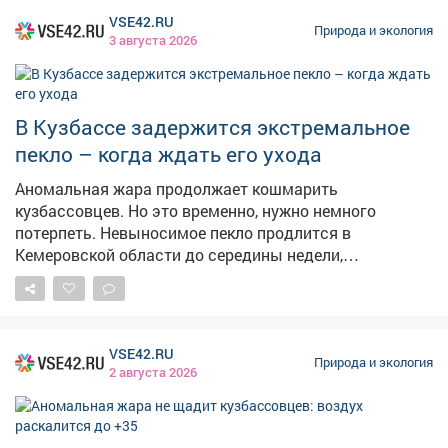
каждому. Один из мигрантов при виде полицейских
VSE42.RU
попытался скрыться, но его задержали. За
Природа и экология
3 августа 2026
неповиновение сотрудникам полиции ему также
выписали штраф – 2 тысячи рублей. Отмечается, что
решается вопрос о привлечении работодателя к
ответственности за незаконное привлечение
В Кузбассе задержится экстремальное
иностранцев к труду.
пекло – когда ждать его ухода
Аномальная жара продолжает кошмарить
кузбассовцев. Но это временно, нужно немного
потерпеть. Невыносимое пекло продлится в
Кемеровской области до середины недели,
рассказали сайту VSE42.Ru в Кемеровском
гидрометцентре. – Аномально жарко будет до 6
августа, далее – комфортная температура 25-27
градусов, – сказали в учреждении. По данным "Яндекс
VSE42.RU
Погоды", в Кемеровев понедельник днём воздух
Природа и экология
2 августа 2026
раскалится до +31, в четверг дневные температуры
опустятся до +25, а в выходные до +22. Такие же
данные показывает Gismeteo. Кроме того, солнечная