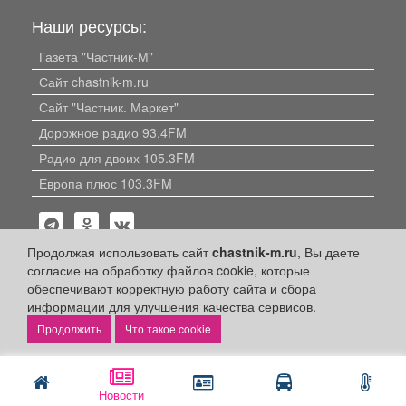
Наши ресурсы:
Газета "Частник-М"
Сайт chastnik-m.ru
Сайт "Частник. Маркет"
Дорожное радио 93.4FM
Радио для двоих 105.3FM
Европа плюс 103.3FM
Продолжая использовать сайт
chastnik-m.ru
, Вы даете
согласие на обработку файлов cookie, которые
обеспечивают корректную работу сайта и сбора
информации для улучшения качества сервисов.
Политика конфиденциальности
Что такое cookie
Публикации с пометкой «Реклама», «На правах рекламы»,
«Партнёрский проект» оплачены рекламодателем.
Редакция сайта не несет ответственности за достоверность
информации, содержащейся в рекламных материалах и
Новости
объявлениях.