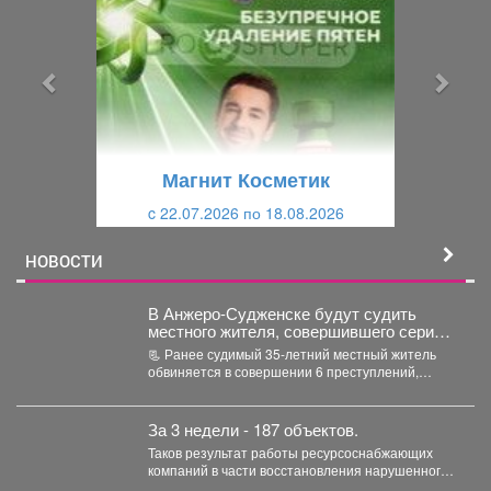
е
е
д
д
ы
у
д
ю
у
щ
щ
и
Магнит Косметик
и
й
c 22.07.2026 по 18.08.2026
й
НОВОСТИ
В Анжеро-Судженске будут судить
местного жителя, совершившего серию
краж из продуктовых магазинов
📃 Ранее судимый 35-летний местный житель
обвиняется в совершении 6 преступлений,
предусмотренных ч. 1 ст....
За 3 недели - 187 объектов.
Таков результат работы ресурсоснабжающих
компаний в части восстановления нарушенного
благоустройства. На данный момент в разных...