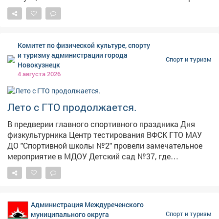
только в разы интереснее! Ребята бегали, прыгали,
проявляли чудеса ловкости и, конечно, поддерживали
друг друга. Командный дух был на высоте! 🏆
Главный итог игры, как и положено, - победа дружбы.
Комитет по физической культуре, спорту
Но каждый участник усвоил главное: спорт - это не
и туризму администрации города
Спорт и туризм
просто соревнование, это залог хорошего настроения
Новокузнецк
и крепкого иммунитета. Заряжаемся позитивом на
4 августа 2026
всю неделю! А вы сегодня уже подвигались?
Лето с ГТО продолжается.
В предверии главного спортивного праздника Дня
физкультурника Центр тестирования ВФСК ГТО МАУ
ДО "Спортивной школы №2" провели замечательное
мероприятие в МДОУ Детский сад №37, где
познакомил малышей с комплексом "Готов к труду и
обороне" - Талисманы ГТО - зайка Лиза и леопард Вика
- показали детям правильную технику выполнения
упражнений нескольких видов испытаний. Малыши с
Администрация Междуреченского
азартом и интересом выполняли задания которые для
муниципального округа
Спорт и туризм