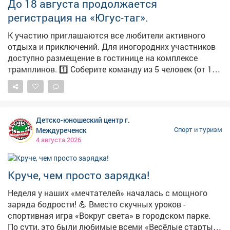
Густаво Зырянов
До 18 августа продолжается
регистрация на «Югус-таг».
К участию приглашаются все любители активного
отдыха и приключений. Для иногородних участников
доступно размещение в гостинице на комплексе
трамплинов. 1️⃣ Соберите команду из 5 человек (от 16
лет, пол значения не имеет). 2️⃣ Внесите взнос. 3️⃣
Покорите трассу «Югус-таг». В программе: забеги,
стрельба из лука, метание ножа и камчи, а также
испытание с автомобилем. 📞 Подробная информация
Детско-юношеский центр г.
по тел.: 8-923-467-93-53. #югустаг#visitkuzbass#югус
Междуреченск
Спорт и туризм
4 августа 2026
Круче, чем просто зарядка!
Неделя у наших «мечтателей» началась с мощного
заряда бодрости! 💪 Вместо скучных уроков -
спортивная игра «Вокруг света» в городском парке.
По сути, это были любимые всеми «Весёлые старты»,