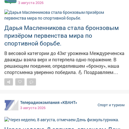
них подготовили талисманы ,узнали о важности
3 августа 2026
физической подготовки с раннего возраста.
Мероприятие прошло в игровой форме, что сделало
мероприятие увлекательным для всех участников.
Такие встречи играют важную роль в приобщении
Дарья Масленникова стала бронзовым
детей к здоровому образу жизни. Комплекс ГТО не
призёром первенства мира по
только развивает физические качества, но и
спортивной борьбе.
формирует у детей правильные жизненные ценности:
целеустремленность, дисциплину и стремление к
В весовой категории до 43кг уроженка Междуреченска
самосовершенствованию. Присоединяйтесь и вы к
дважды взяла верх и потерпела одно поражение. В
движению ГТО в городе Новокузнецке!
решающем поединке, определившем «бронзу», наша
спортсменка уверенно победила. 💪 Поздравляем
Дарью от имени всех междуреченцев, так держать!
Телерадиокомпания «КВАНТ»
Спорт и туризм
3 августа 2026