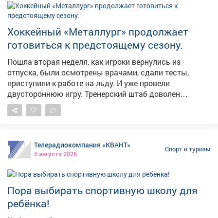
Хоккейный «Металлург» продолжает
готовиться к предстоящему сезону.
Пошла вторая неделя, как игроки вернулись из
отпуска, были осмотрены врачами, сдали тесты,
приступили к работе на льду. И уже провели
двустороннюю игру. Тренерский штаб доволен
отношением хоккеистов к работе и тем состоянием, в
каком они подошли к сборам. Состав команды
сформирован процентов на 75, говорит главный
тренер Виктор Александров. Подписания ещё будут.
Телерадиокомпания «КВАНТ»
На данный момент необходимо усиление атакующих
Спорт и туризм
5 августа 2026
рядов. Болельщиков интересует судьба Марка Вербы
и Дмитрия Соколова, которые до сих пор не
присоединились к команде. Видимо, находятся в
Пора выбирать спортивную школу для
поиске лучшей доли. Выйдя из отпуска, практически
сразу расстался с командой защитник Лев Стариков.
ребёнка!
Он перешел в систему омского «Авангарда» в обмен