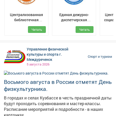
представлены достижения и героические истории
бюджете города на 2026 год не запланирована
региона. В зоне «Время рекордов» — празднование
установка спортивных площадок на муниципальной
рекордов...
Централизованная
Единая дежурно-
Центр
территории Центрального района. Собственники
библиотечная
диспетчерская
социа
помещений многоквартирных домов, желающие
система Мысковского
служба
организовать спортивную площадку, могут принять
Читать
Читать
городского округа
Междуреченского
решение об её установке на придомовой территории
муниципального
за свой счёт. В дальнейшем содержать такие
округа
площадки также придётся за счёт средств
Управление физической
собственников помещений», - добавили чиновники.
культуры и спорта г.
Фото: АиФ
Спорт и туризм
Междуреченск
5 августа 2026
Восьмого августа в России отметят День
физкультурника.
В городах и селах Кузбассе в честь праздничной даты
будут проходить соревнования и мастер-классы.
Расписание мероприятий и подробности - в наших
карточках.