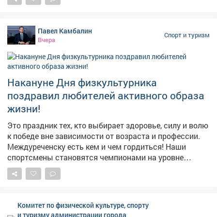
Павел Камбалин
Спорт и туризм
Вчера
Накануне Дня физкультурника
поздравил любителей активного образа
жизни!
Это праздник тех, кто выбирает здоровье, силу и волю
к победе вне зависимости от возраста и профессии.
Междуреченску есть кем и чем гордиться! Наши
спортсмены становятся чемпионами на уровне
региона и страны, прославляют город на
международных чемпионатах и турнирах. Желаю им
новых ярких побед! Искренне благодарю ветеранов
спорта, которые заложили фундамент для этих
Комитет по физической культуре, спорту
достижений. Особая признательность - тренерам и
и туризму администрации города