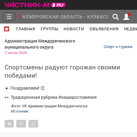
☰
КЕМЕРОВСКАЯ ОБЛАСТЬ - КУЗБАСС
ГЛАВНАЯ
ГРУППЫ
НОВОСТИ
ОБЪЯВЛЕНИЯ
НЕДВ
Главная
Группы
Новости
Администрация Междуреченского
муниципального округа
Спорт и туризм
7 июля 2026
Спортсмены радуют горожан своими
Объявления
Недвижимость
Услуги
победами!
☀️ Поздравляем! 👏
👀 Традиционная рубрика #нашидостижения
Фото: VK Администрация Междуреченска
Работа
Транспорт
Компании
Источник