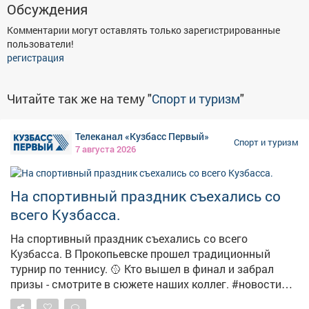
Обсуждения
Афиша
Обучение
Проекты
Комментарии могут оставлять только зарегистрированные
пользователи!
регистрация
Товары
Поздравления
Погода
Читайте так же на тему "
Спорт и туризм
"
Телеканал «Кузбасс Первый»
Спорт и туризм
7 августа 2026
ТВ программа
Я - пенсионер
На спортивный праздник съехались со
всего Кузбасса.
На спортивный праздник съехались со всего
Кузбасса. В Прокопьевске прошел традиционный
турнир по теннису. 🥎 Кто вышел в финал и забрал
призы - смотрите в сюжете наших коллег. #новости
#спорт #теннис