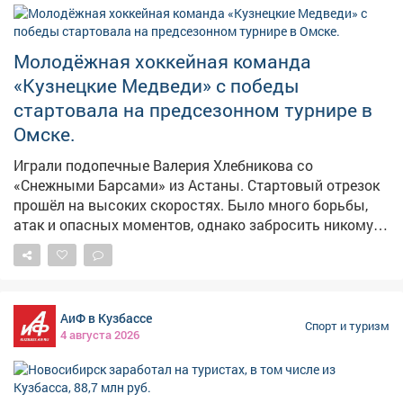
Молодёжная хоккейная команда
«Кузнецкие Медведи» с победы
стартовала на предсезонном турнире в
Омске.
Играли подопечные Валерия Хлебникова со
«Снежными Барсами» из Астаны. Стартовый отрезок
прошёл на высоких скоростях. Было много борьбы,
атак и опасных моментов, однако забросить никому
не удалось. Счёт открыли новокузнечане в начале
второго периода. На 5-ой минуте численное
преимущество реализовал Давид Каличава. За 3,5
минуты до окончания второго периода казахстанцы -
АиФ в Кузбассе
тоже в большинстве - счёт сравняли. Но уже через 20
Спорт и туризм
4 августа 2026
секунд Михаил Гуров вновь вывел «Медведей» вперёд,
а ещё через 40 секунд новокузнечане оторвались на
две шайбы. Отличился Илья Шамов. В начале
заключительной 20-минутки астанинцы сократили