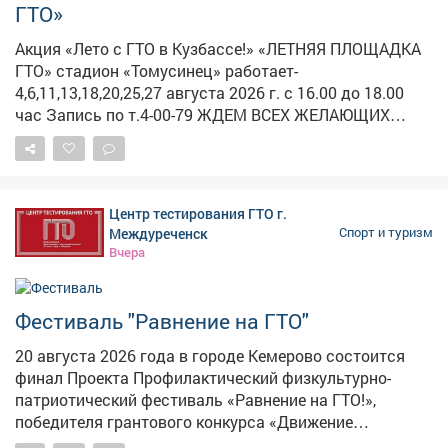
популяризации Всероссийского физкультурно-
ГТО»
спортивного комплекса «Готов к труду и обороне»
(ГТО) и приобщению молодёжи к здоровому образу
Акция «Лето с ГТО в Кузбассе!» «ЛЕТНЯЯ ПЛОЩАДКА
жизни. Для получения более детальной информации о
ГТО» стадион «Томусинец» работает-
графике работы центров тестирования и расписании
4,6,11,13,18,20,25,27 августа 2026 г. с 16.00 до 18.00
выполнения нормативов можно обратиться в центры
час Запись по т.4-00-79 ЖДЕМ ВСЕХ ЖЕЛАЮЩИХ
тестирования города Новокузнецка!
ВЫПОЛНИТЬ НОРМАТИВЫ комплекса ГТО ПРОВЕДИ
ВЕЧЕР С ПОЛЬЗОЙ ДЛЯ ЗДОРОВЬЯ!
Центр тестирования ГТО г.
Междуреченск
Спорт и туризм
Вчера
Фестиваль "Равнение на ГТО"
20 августа 2026 года в городе Кемерово состоится
финал Проекта Профилактический физкультурно-
патриотический фестиваль «Равнение на ГТО!»,
победителя грантового конкурса «Движение
Первых-2026». В мероприятии примут участие