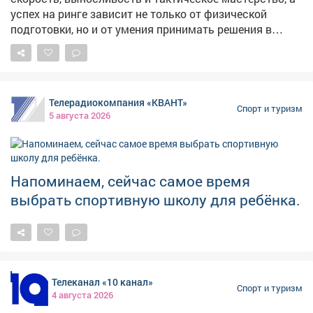
успех на ринге зависит не только от физической
подготовки, но и от умения принимать решения в
считанные секунды. В России бокс имеет богатые
спортивные традиции и продолжает активно
развиваться. Значительный вклад в развитие этого
вида спорта вносит и Кузбасс. В регионе работают
Телерадиокомпания «КВАНТ»
спортивные школы и секции, проводятся
Спорт и туризм
5 августа 2026
соревнования, а кузбасские спортсмены достойно
представляют область на всероссийской и
международной аренах. В карточках расскажем об
истории бокса, его особенностях и известных
Напоминаем, сейчас самое время
спортсменах, чьи достижения стали важной частью
выбрать спортивную школу для ребёнка.
спортивной истории Кузбасса.
Телеканал «10 канал»
Спорт и туризм
4 августа 2026