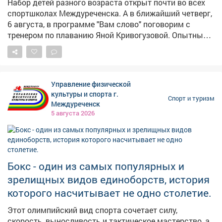
Набор детей разного возраста открыт почти во всех
на денежную компенсацию с перспективой заиграть в
спортшколах Междуреченска. А в ближайший четверг,
КХЛ. «Металлург», напомним, всю предсезонку
6 августа, в программе "Вам слово" поговорим с
проведёт в Новокузнецке, в конце августа примет
тренером по плаванию Яной Кривогузовой. Опытный
участие в турнире в Санкт-Петербурге, где проведет 4
наставник расскажет, кому показан этот вид спорта и
матча. Главная цель остаётся прежней - кубок
что нужно, чтобы воспитать настоящего чемпиона. Не
чемпиона России. Тем временем, у «Металлурга» в
пропустите, начало передачи в 19.00.
ВХЛ ещё на одного соперника стало меньше.
Буквально накануне обнародования календаря о
Управление физической
своём снятии с чемпионата объявил клуб «Челны».
культуры и спорта г.
Спорт и туризм
Причина банальная - нехватка финансов. Ранее от
Междуреченск
участия в сезоне отказались «Ростов» и «Торпедо-
5 августа 2026
Горький». На данный момент в лиге осталось 30
команд. А ответственные лица в срочном порядке
перекраивают календарь. #новости10канала
Бокс - один из самых популярных и
зрелищных видов единоборств, история
которого насчитывает не одно столетие.
Этот олимпийский вид спорта сочетает силу,
скорость, выносливость и тактическое мастерство, а