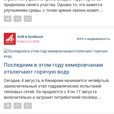
АиФ
пределами своего участка. Однако то, что кажется
улучшением среды, с точки зрения закона может
квалифицироваться как самовольное занятие земель
общего пользования. К ним относятся территории,
которыми беспрепятственно пользуется
неограниченный круг лиц: площади, улицы, проезды,
АиФ в Кузбассе
набережные, парки и другие. Прилегающая к забору
ЖКХ и недвижимость
4 августа 2026
частного дома территория, как правило, находится в
ведении муниципалитета. Установка любых малых
архитектурных форм – вазонов, скамеек, ограждений,
декоративных камней – регулируется правилами
Последним в этом году кемеровчанам
благоустройства (это отдельный подробный
отключают горячую воду
документ нормативно-правового характера) и требует
соответствующего разрешения. Вазон или большая
Сегодня, 4 августа, в Кемерове начинается четвёртый,
клумба будут незаконными, если согласование их
заключительный этап гидравлических испытаний
размещения с уполномоченными органами местного
тепловых сетей. Он продлится с 4 по 17 августа
самоуправления отсутствует. Кроме того, они могут
включительно и затронет потребителей посёлка
препятствовать движению транспорта и пешеходов,
Металлплощадка, а также несколько новых кварталов
закрывать обзор водителям или случайно перекрыть
Ленинского района. СГК Кузбасса напоминает, что
инженерные коммуникации – например, под вазоном
испытания теплосетей - это ежегодная обязательная