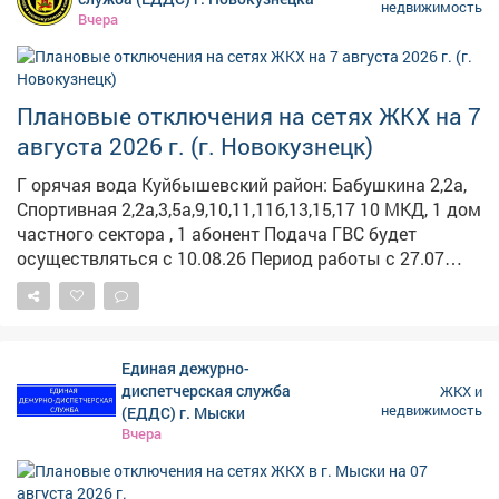
недвижимость
Вчера
Плановые отключения на сетях ЖКХ на 7
августа 2026 г. (г. Новокузнецк)
Г орячая вода Куйбышевский район: Бабушкина 2,2а,
Спортивная 2,2а,3,5а,9,10,11,11б,13,15,17 10 МКД, 1 дом
частного сектора , 1 абонент Подача ГВС будет
осуществляться с 10.08.26 Период работы с 27.07
09:00 по 09.08 17:00 Описание работ: Гидравлические
испытания т/сетей на прочность и плотность от
котельной Абагуровский разъезд №2 (согласно
графику) Работает: ООО «ЭнергоТранзит» Заводской
Единая дежурно-
район: Станционная, 15,19,20,22, 25,29,29/1 4 жилых
диспетчерская служба
ЖКХ и
дома, проч. - 3 Период работы с 24.07 09:00 по 07.08
недвижимость
(ЕДДС) г. Мыски
19:00 Описание работ: Гидравлические испытания т/
Вчера
сетей на прочность и плотность от котельной
Полосухинская (согласно графику) Работает: ООО