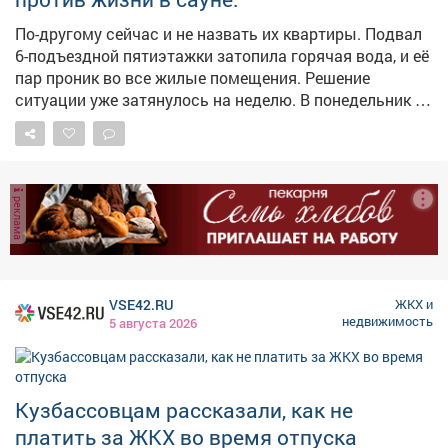
1,3,5; пр.50 лет Комсомола 1,2,4,5; ул.Юдина 2,4;
ул.Кузнецкая 3; д/сад № 21; 40...
По-другому сейчас и не назвать их квартиры. Подвал
6-подъездной пятиэтажки затопила горячая вода, и её
пар проник во все жилые помещения. Решение
ситуации уже затянулось на неделю. В понедельник на
месте побывала наша съёмочная группа, выслушала
беспокойства жителей, а во вторник мы туда
отправились ещё раз, чтобы поприсутствовать на
выездном совещании жилищников и
реклама
коммунальщиков. #новости10канала
VSE42.RU
ЖКХ и
недвижимость
5 августа 2026
Кузбассовцам рассказали, как не
платить за ЖКХ во время отпуска