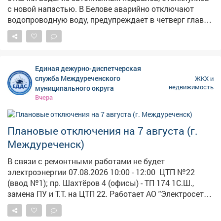
с новой напастью. В Белове аварийно отключают
водопроводную воду, предупреждает в четверг глава
города Сергей Алексеев. – Обнаружено снижение
давления в сети магистрального водопровода в
районе 7 гидроузла Для предотвращения резкого
снижения запаса воды в резервуарах в ближайшее
Единая дежурно-диспетчерская
время будет прекращена подача холодной воды, –
служба Междуреченского
ЖКХ и
сказал мэр. Воду экстренно перекроют
недвижимость
муниципального округа
вНовомГородке, центральной части города,
Вчера
микрорайонах 3,4,6, кварталеСосновый,
посёлкеБабанаково, микрорайонеЧертинский.
Беловчан просят делать запасы воды. Заказать
Плановые отключения на 7 августа (г.
подвоз автоцистерны можно по номеру 6-14-99.
Междуреченск)
Несколько дней назад сообщалось, что город на грани
истерики : под воду снова уходили дома и гаражи.
В связи с ремонтными работами не будет
Власти срочно бросились откачивать воду насосами.
электроэнергии 07.08.2026 10:00 - 12:00 ЦТП №22
(ввод №1); пр. Шахтёров 4 (офисы) - ТП 174 1С.Ш.,
замена ПУ и Т.Т. на ЦТП 22. Работает АО "Электросеть".
12:00 - 14:00 ЦТП № 22 (ввод №2); - ТП 174 2С.Ш.,
замена ПУ и Т.Т. на ЦТП 22. Работает АО "Электросеть".