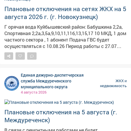
Подрезка ДКР Трактовая 90-110. Мостовая 2-18; 3-15.
Период работы 13.00-17.00 Работает: "Энергосеть" г.
Плановые отключения на сетях ЖКХ на 5
Мыски
августа 2026 г. (г. Новокузнецк)
Г орячая вода Куйбышевский район: Бабушкина 2,2а,
Спортивная 2,2а,3,5а,9,10,11,11б,13,15,17 10 МКД, 1 дом
частного сектора , 1 абонент Подача ГВС будет
осуществляться с 10.08.26 Период работы с 27.07
09:00 по 09.08 17:00 Описание работ: Гидравлические
испытания т/сетей на прочность и плотность от
котельной Абагуровский разъезд №2 (согласно
графику) Работает: ООО «ЭнергоТранзит» Заводской
Единая дежурно-диспетчерская
район: Станционная, 15,19,20,22, 25,29,29/1 4 жилых
служба Междуреченского
ЖКХ и
дома, проч. - 3 Период работы с 24.07 09:00 по 07.08
недвижимость
муниципального округа
19:00 Описание работ: Гидравлические испытания т/
4 августа 2026
сетей на прочность и плотность от котельной
Полосухинская (согласно графику) Работает: ООО
«ЭнергоТранзит» Центральный район: Транспортная
Плановые отключения на 5 августа (г.
93 1 МКД Период работы 05.08 с 10:00 по 16:00
Междуреченск)
Описание работ: Установка приборов учета Работает:
ООО НТК Куйбышевский район: Садопарковая
В связи с ремонтными работами не будет