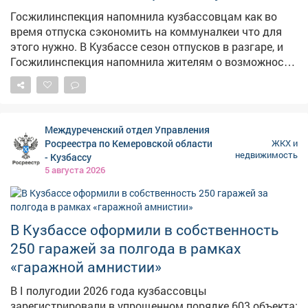
Госжилинспекция напомнила кузбассовцам как во
время отпуска сэкономить на коммуналкеи что для
этого нужно. В Кузбассе сезон отпусков в разгаре, и
Госжилинспекция напомнила жителям о возможности
сэкономить на коммуналке. Перерасчёт можно
сделать, если вас не было дома пять и более дней. Без
дополнительных условий можно пересмотреть плату
за вывоз мусора. А вот за воду, свет и газ перерасчёт
Междуреченский отдел Управления
возможен только при отсутствии счётчиков. Не
Росреестра по Кемеровской области
ЖКХ и
получится сэкономить на отоплении, содержании
недвижимость
- Кузбассу
жилья, капремонте и общедомовых нуждах – эти
5 августа 2026
услуги не зависят от присутствия жильцов. Чтобы
подтвердить отсутствие, нужны билеты, счета из
гостиницы или справка из СНТ. Заявление подаётся в
В Кузбассе оформили в собственность
течение 30 дней после возвращения, перерасчёт
можно сделать максимум за полгода.
250 гаражей за полгода в рамках
«гаражной амнистии»
В I полугодии 2026 года кузбассовцы
зарегистрировали в упрощенном порядке 603 объекта: