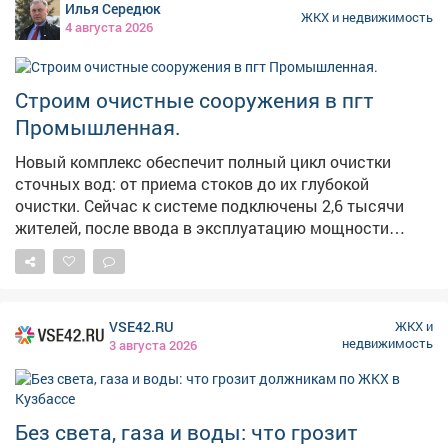
Илья Середюк
вывоз сооружений поручат специализированной
ЖКХ и недвижимость
4 августа 2026
организации. Завершить работы должны не позднее
31 декабря этого года.
Строим очистные сооружения в пгт
Промышленная.
Новый комплекс обеспечит полный цикл очистки
сточных вод: от приема стоков до их глубокой
очистки. Сейчас к системе подключены 2,6 тысячи
жителей, после ввода в эксплуатацию мощности
позволят подключить еще около пятисот абонентов.
Мы создаем инфраструктуру, которая напрямую
повышает качество жизни людей. Ввод очистных в
эксплуатацию позитивно отразится на экологической
VSE42.RU
ЖКХ и
обстановке. Но главное - это создаст задел для
недвижимость
3 августа 2026
дальнейшего развития территории, в том числе
строительства многоквартирного жилья и
социальных объектов.
Без света, газа и воды: что грозит