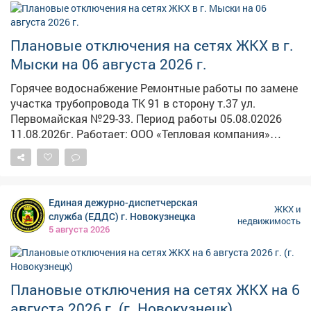
перенесли на неопределённое время. В СУ СК по
Кузбассу возбуждено уголовное дело. Председатель
Плановые отключения на сетях ЖКХ в г.
Следственного комитета Александр Бастрыкин
поручил и.о. руководителя кузбасского управления
Мыски на 06 августа 2026 г.
Александру Кустову доложить о ходе расследования
Горячее водоснабжение Ремонтные работы по замене
и мерах по защите прав граждан.
участка трубопровода ТК 91 в сторону т.37 ул.
Первомайская №29-33. Период работы 05.08.02026
11.08.2026г. Работает: ООО «Тепловая компания»
Электроснабжение Тех.присоединение ул. Дружбы.
ВЛ-0,4 ф.0,4-4 ТП-155 Дружбы 4-18; 1а-15 Калинина 1-9;
2-8 Спартака 3 Кооперативная 22 Дорожная 4А МКД
Период работы 08.00-12.00 Работает: "Энергосеть" г.
Единая дежурно-диспетчерская
Мыски Установка опор. ВЛ-0,4 ф.04-2 ТП-236 п. Тутуяс
ЖКХ и
служба (ЕДДС) г. Новокузнецка
недвижимость
Береговая 31 Болотная 1, 1А, 3а Центральная 30а -
5 августа 2026
38Б; 31 - 43 Период работы 08.00-17.00 Работает:
"Энергосеть" г. Мыски
Плановые отключения на сетях ЖКХ на 6
августа 2026 г. (г. Новокузнецк)