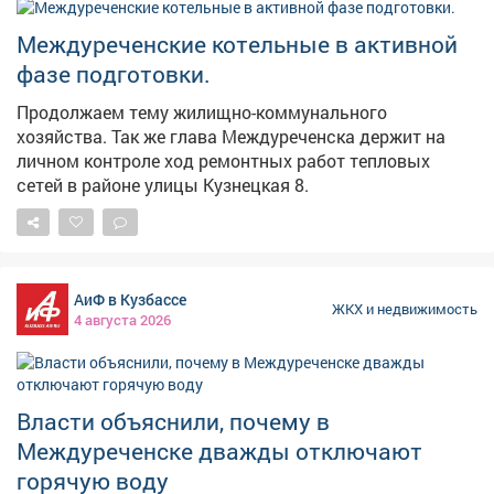
Жители подчёркивают, что исправно платят за воду,
Междуреченские котельные в активной
но, несмотря на это, остались без ресурса. В
администрации Тяжинского муниципального округа
фазе подготовки.
ответили корреспонденту VSE42.RU, что ситуация на
Продолжаем тему жилищно-коммунального
контроле и сотрудники уже выехали на место. –
хозяйства. Так же глава Междуреченска держит на
Работы по подключению водонапорной башни к
личном контроле ход ремонтных работ тепловых
резервному источнику питания, выполнены
сетей в районе улицы Кузнецкая 8.
04.08.2026. Подача воды восстановлена,но
необходимо время для ее наполнения – отметили в
организации.
АиФ в Кузбассе
ЖКХ и недвижимость
4 августа 2026
Власти объяснили, почему в
Междуреченске дважды отключают
горячую воду