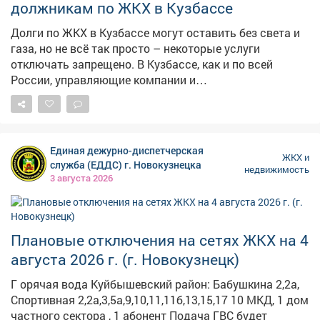
должникам по ЖКХ в Кузбассе
Долги по ЖКХ в Кузбассе могут оставить без света и
газа, но не всё так просто – некоторые услуги
отключать запрещено. В Кузбассе, как и по всей
России, управляющие компании и
ресурсоснабжающие организации имеют право
ограничивать подачу коммунальных услуг при
задолженности.Это крайняя мера, требующая
строгого соблюдения порядка. Согласно
Единая дежурно-диспетчерская
законодательству, отключение возможно, если долг
ЖКХ и
служба (ЕДДС) г. Новокузнецка
недвижимость
превышает сумму двух месячных платежей по
3 августа 2026
нормативу. За 20 дней до ограничения должник
должен получить письменное предупреждение.
Полное отключение – только через 10 дней после
введения ограничения, если долг не погашен.
Плановые отключения на сетях ЖКХ на 4
Категорически запрещено отключать холодную воду,
августа 2026 г. (г. Новокузнецк)
отопление и газ в квартирах, использующих его для
обогрева зимой. Также нельзя приостанавливать
Г орячая вода Куйбышевский район: Бабушкина 2,2а,
вывоз мусора для одного неплательщика. После
Спортивная 2,2а,3,5а,9,10,11,11б,13,15,17 10 МКД, 1 дом
оплаты услугу восстанавливают в течение двух дней.
частного сектора , 1 абонент Подача ГВС будет