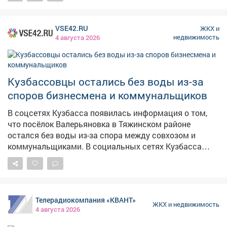
https://max.ru/id4215003337_gos
VSE42.RU
ЖКХ и
недвижимость
4 августа 2026
Кузбассовцы остались без воды из-за
споров бизнесмена и коммунальщиков
В соцсетях Кузбасса появилась информация о том,
что посёлок Валерьяновка в Тяжинском районе
остался без воды из-за спора между совхозом и
коммунальщиками. В социальных сетях Кузбасса
жительница посёлка Валерьяновка Тяжинского
района сообщила о проблеме с водоснабжением. По
ее словам населённый пункт полностью остался без
воды. По словам автора обращения, причиной стало
Телерадиокомпания «КВАНТ»
отключение водонасосной башни из-за спора между
ЖКХ и недвижимость
4 августа 2026
собственником совхоза "Боровской" и коммунальной
организацией по вопросу оплаты электроэнергии.