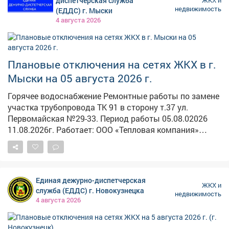
диспетчерская служба
ЖКХ и
«Гаражная амнистия стала важной мерой поддержки
недвижимость
(ЕДДС) г. Мыски
кузбассовцев, она действительно полезна людям.
4 августа 2026
Упрощенный порядок позволяет оформить
капитальный гараж и землю под ним, распоряжаться
своим имуществом. Мы видим, что в Кузбассе
программа востребована, и продление ее действия на
Плановые отключения на сетях ЖКХ в г.
пять лет позволит еще большему числу жителей
Мыски на 05 августа 2026 г.
оформить свои права и жить спокойно», – отметила
руководитель Управления Росреестра по Кемеровской
Горячее водоснабжение Ремонтные работы по замене
области – Кузбассу Ольга Тюрина.
участка трубопровода ТК 91 в сторону т.37 ул.
Первомайская №29-33. Период работы 05.08.02026
11.08.2026г. Работает: ООО «Тепловая компания»
Электроснабжение Установка ПУ Эне-Таг 13, Челей
14,30,34. Эне-Таг 11, 13, 16, 18 Улуг-Таг 22 Теберги-Кезек
11 Челей 3-21; 4-40 Прас 1 Период работы 08.00-14.00
Работает: "Энергосеть" г. Мыски Выправка опор
Единая дежурно-диспетчерская
Кузнецкая 1, 3, 4, 5 Период работы 08.00-13.00
ЖКХ и
служба (ЕДДС) г. Новокузнецка
недвижимость
Работает: "Энергосеть" г. Мыски Установка ПУ Улуг-
4 августа 2026
Таг 38. Улуг-Таг 26-50, 60, 70, 25-57; Эне-Таг 7 Период
работы 14.00-16.00 Работает: "Энергосеть" г. Мыски