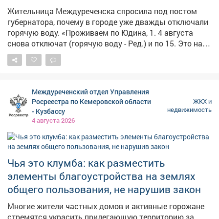
Жительница Междуреченска спросила под постом
губернатора, почему в городе уже дважды отключали
горячую воду. «Проживаем по Юдина, 1. 4 августа
снова отключат (горячую воду - Ред.) и по 15. Это на
каких основаниях? Это что за издевательство над
людьми?» - пишет Евгения. Представители
администрации Междуреченска пояснили, что во
время гидравлических испытаний после планового
Междуреченский отдел Управления
отключения специалисты нашли дефект, требующий
Росреестра по Кемеровской области
ЖКХ и
срочного капремонта с заменой трубопроводов.
недвижимость
- Кузбассу
«Такие дефекты невозможно оставлять до начала
4 августа 2026
отопительного сезона, поскольку это создаёт риск
аварий и может привести к нарушению
теплоснабжения в зимний период. Именно поэтому
Чья это клумба: как разместить
было принято решение выполнить ремонт сразу после
выявления повреждения, несмотря на необходимость
элементы благоустройства на землях
продления срока отключения горячего
общего пользования, не нарушив закон
водоснабжения», - объяснили чиновники и извинились
за неудобства. Они добавили, что коммунальщики
Многие жители частных домов и активные горожане
работают без выходных и в усиленном режиме. Фото:
стремятся украсить прилегающую территорию за