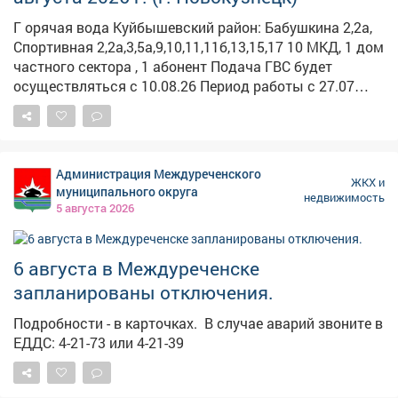
Г орячая вода Куйбышевский район: Бабушкина 2,2а,
Спортивная 2,2а,3,5а,9,10,11,11б,13,15,17 10 МКД, 1 дом
частного сектора , 1 абонент Подача ГВС будет
осуществляться с 10.08.26 Период работы с 27.07
09:00 по 09.08 17:00 Описание работ: Гидравлические
испытания т/сетей на прочность и плотность от
котельной Абагуровский разъезд №2 (согласно
графику) Работает: ООО «ЭнергоТранзит» Заводской
Администрация Междуреченского
район: Станционная, 15,19,20,22, 25,29,29/1 4 жилых
ЖКХ и
муниципального округа
недвижимость
дома, проч. - 3 Период работы с 24.07 09:00 по 07.08
5 августа 2026
19:00 Описание работ: Гидравлические испытания т/
сетей на прочность и плотность от котельной
Полосухинская (согласно графику) Работает: ООО
6 августа в Междуреченске
«ЭнергоТранзит» Куйбышевский район: Садопарковая
запланированы отключения.
19,23,25,27,29, 31,33,35,28/1,28/2,28,30,32, 32,
47,49,51,53,55,63,65 3 МКД, 12 домов частного сектора,
Подробности - в карточках. ️ В случае аварий звоните в
5 прочие Период работы с 04.08 13:00 по 18.08 17:00
ЕДДС: 4-21-73 или 4-21-39
Описание работ: Гидравлические испытания т/сетей
на прочность и плотность от котельной №32