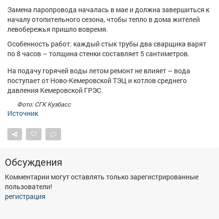
Афиша
Обучение
Проекты
Замена паропровода началась в мае и должна завершиться к
началу отопительного сезона, чтобы тепло в дома жителей
левобережья пришло вовремя.
Особенность работ: каждый стык трубы два сварщика варят
по 8 часов – толщина стенки составляет 5 сантиметров.
Товары
Поздравления
Погода
На подачу горячей воды летом ремонт не влияет – вода
поступает от Ново-Кемеровской ТЭЦ и котлов среднего
давления Кемеровской ГРЭС.
Фото: СГК Кузбасс
Источник
ТВ программа
Я - пенсионер
Обсуждения
Комментарии могут оставлять только зарегистрированные
пользователи!
регистрация