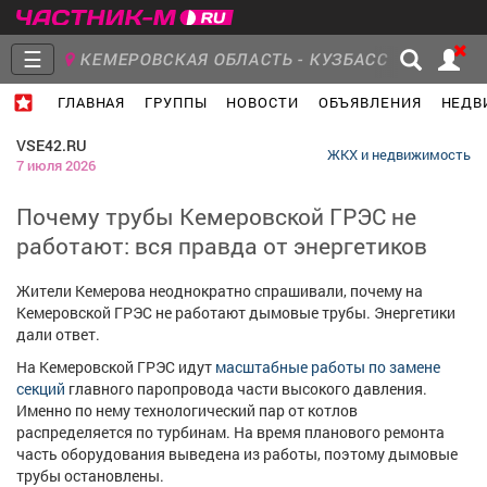
☰
КЕМЕРОВСКАЯ ОБЛАСТЬ - КУЗБАСС
ГЛАВНАЯ
ГРУППЫ
НОВОСТИ
ОБЪЯВЛЕНИЯ
НЕДВ
Главная
Группы
Новости
VSE42.RU
ЖКХ и недвижимость
7 июля 2026
Почему трубы Кемеровской ГРЭС не
работают: вся правда от энергетиков
Объявления
Недвижимость
Услуги
Жители Кемерова неоднократно спрашивали, почему на
Кемеровской ГРЭС не работают дымовые трубы. Энергетики
дали ответ.
На Кемеровской ГРЭС идут
масштабные работы по замене
Работа
Транспорт
Компании
секций
главного паропровода части высокого давления.
Именно по нему технологический пар от котлов
распределяется по турбинам. На время планового ремонта
часть оборудования выведена из работы, поэтому дымовые
трубы остановлены.