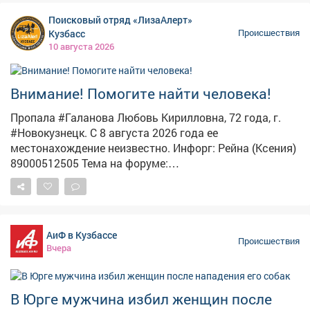
России межрегионального объединения: посещала
Поисковый отряд «ЛизаАлерт»
собрания общины, изучала его идеологию, а также
Кузбасс
Происшествия
регулярно переводила деньги на счета одного из
10 августа 2026
участников для поддержки деятельности
организации. Сейчас следователи собирают и
закрепляют доказательства по делу. Фото:
Внимание! Помогите найти человека!
ru.freepik.com
Пропала #Галанова Любовь Кирилловна, 72 года, г.
#Новокузнецк. С 8 августа 2026 года ее
местонахождение неизвестно. Инфорг: Рейна (Ксения)
89000512505 Тема на форуме:
https://lizaalert.org/forum/viewtopic.php?p=1176651
#ЛизаАлерт #ЛизаАлертКузбасс #ПропалЧеловек
АиФ в Кузбассе
Происшествия
Вчера
В Юрге мужчина избил женщин после