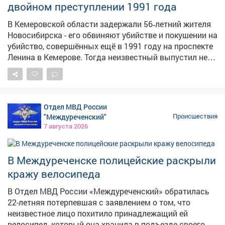
двойном преступлении 1991 года
агрессию и распивал спиртные напитки прямо в
салоне. Нарушителя задержали, медицинское
В Кемеровской области задержали 56‑летний жителя
освидетельствование подтвердило алкогольное
Новосибирска - его обвиняют убийстве и покушении на
опьянение. В отношении дебошира составили
убийство, совершённых ещё в 1991 году на проспекте
протокол по ч. 1 ст. 20.1 КоАП РФ "Мелкое
Ленина в Кемерове. Тогда неизвестный выпустил не
хулиганство" и назначили административный штраф.
менее двух пуль из огнестрельного оружия в двух
мужчин. Один из пострадавших скончался на месте,
второй получил ранения в живот и правое бедро, но
выжил благодаря вовремя оказанной медпомощи. В
Отдел МВД России
90-е раскрыть преступление не удалось, и уголовное
"Междуреченский"
Происшествия
дело приостановили. Однако силовики продолжали
7 августа 2026
изучать обстоятельства давнего преступления.
Ключевым прорывом стал допрос свидетеля,
который раньше уклонялся от развёрнутых
В Междуреченске полицейские раскрыли
показаний: в итоге он предоставил сведения,
кражу велосипеда
изобличающие подозреваемого. Выяснилось, что
мотивом преступления стали длительные
В Отдел МВД России «Междуреченский» обратилась
неприязненные отношения: обвиняемый намеренно
22-летняя потерпевшая с заявлением о том, что
хотел расправиться с потерпевшими. После
неизвестное лицо похитило принадлежащий ей
выстрелов он скрылся с места преступления, а позже
велосипед, который она хранила в подъезде своего