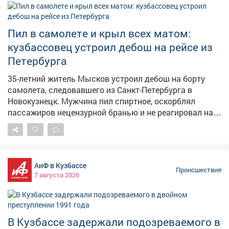
насилию, вербовал новых участников, информировал
о совершенных актах насилия и делился способами
изготовления взрывчатых веществ. Центральный
Пил в самолете и крыл всех матом:
районный суд Кемерова продлил срок содержания
кузбассовец устроил дебош на рейсе из
под стражей до 28 сентября 2026 года – чтобы
Петербурга
исключить возможное давление на свидетелей,
уничтожение доказательств и предупредить риск того,
35-летний житель Мысков устроил дебош на борту
что обвиняемый скроется от следствия и суда.
самолета, следовавшего из Санкт-Петербурга в
Адвокат подал апелляционную жалобу, однако
Новокузнецк. Мужчина пил спиртное, оскорблял
Кемеровский областной суд оставил постановление
пассажиров нецензурной бранью и не реагировал на
без изменения, а жалобу – без удовлетворения. Об
замечания экипажа. Сообщение о неадекватном
этом сообщили в пресс-центре судов и УСД в
пассажире поступило в линейный пункт полиции в
Кузбассе.
аэропорту Новокузнецка от диспетчера. Речь шла о
рейсе, вылетевшем из Санкт-Петербурга.
АиФ в Кузбассе
Представитель авиакомпании отказал 35-летнему
Происшествия
7 августа 2026
жителю Мысков в дальнейшем перелете из-за его
поведения. Транспортные полицейские установили: в
ходе полета мужчина оскорблял окружающих с
использованием нецензурной лексики, игнорировал
В Кузбассе задержали подозреваемого в
замечания работников авиакомпании, проявлял