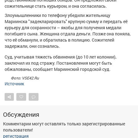
Афиша
Обучение
Проекты
сожительнице стать курьером, и она согласилась.
Злоумышленники по телефону убедили жительницу
Мариинска "задекларировать" крупную сумму и передать её
курьеру для сохранности – якобы для получения медали
погибшего сына. Женщина отдала деньги. Позже она поняла,
Товары
Поздравления
Погода
что её обманули, и обратилась в полицию. Сожителей
задержали, они сознались.
Суд, учитывая тяжесть обвинения (до 10 лет колонии),
заключил их под стражу. Постановления могут быть
обжалованы, сообщает Мариинский городской суд.
ТВ программа
Я - пенсионер
Фото: VSE42.Ru
Источник
Обсуждения
Комментарии могут оставлять только зарегистрированные
пользователи!
регистрация