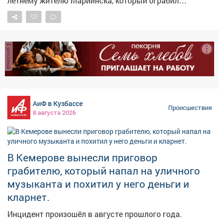
летнему жителю Мариинска, который ограбил
вокзале в момент задержания просто встречал
уличного музыканта. Как сообщает полиция Кузбасса,
родственника. Фото: Svetlana Vozmilova /
в августе прошлого года мужчина подошёл к 70-
www.globallookpress.com
летнему пенсионеру, игравшему на улице на кларнете,
рывком вытащил деньги из кармана его рубашки,
реклама
выхватил инструмент и скрылся. Ущерб составил
около 55 тысяч рублей. Полицейские задержали
грабителя. В ходе расследования выяснилось, что
кларнет он бросил на крыльце подъезда одного из
многоквартирных домов. Инструмент нашли и
АиФ в Кузбассе
вернули законному владельцу. Суд признал мужчину
Происшествия
8 августа 2026
виновным в грабеже и назначил ему 2 года 9 месяцев
лишения свободы с отбыванием в колонии общего
режима.
В Кемерове вынесли приговор
грабителю, который напал на уличного
музыканта и похитил у него деньги и
кларнет.
Инцидент произошёл в августе прошлого года.