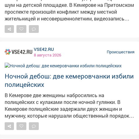
Спасатели напоминают: важно следить за детьми во
шум на детской площадке. В Кемерове на Притомском
время игр и объяснять им, какие места могут быть
проспекте произошёл конфликт между местной
опасны.
жительницей и несовершеннолетним, видеозапись
которого разлетелась по соцсетям. Как сообщает
Следком Кузбасса, инцидент случился 5 августа во
дворе дома №31/1. По данным из открытых
источников, компания подростков шумела, мусорила
VSE42.RU
и нецензурно выражалась на детской площадке.
Происшествия
8 августа 2026
Женщине это показалось недопустимым – она
попыталась ударить одного из них по лицу. В ответ
подросток нанёс ей несколько ударов. В
Ночной дебош: две кемеровчанки избили
Следственном комитете уточнили, что проверка
полицейских
организована по статье "Хулиганство". Сейчас
следователи устанавливают все обстоятельства
В Кемерове две женщины набросились на
произошедшего. По результатам проверки будет
полицейских с кулаками после ночной гулянки. В
принято процессуальное решение.
Кемерове полицейские задержали двух женщин и
мужчину, которые нарушали общественный порядок
во дворе общежития на бульваре Строителей. Как
сообщают Следком и полиция Кузбасса, в ночное
время 5 августа местные жители пожаловались на