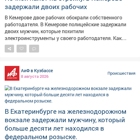
что её обманули, и обратилась в полицию. Сейчас
задержали двоих рабочих
полицейские устанавливают подозреваемых.
Возбуждено уголовное дело по статье о
В Кемерове двое рабочих обокрали собственного
мошенничестве, максимальное наказание – до 10 лет
работодателя. В Кемерове полицейские задержали
лишения свободы.
двоих мужчин, которые похитили
электроинструменты у своего работодателя. Как
сообщает полиция Кузбасса, 40-летний директор
строительного бокса для грузовых автомобилей
обратился в полицию после того, как неизвестные
проникли на стройку и вынесли оборудование на
АиФ в Кузбассе
сумму более 45 тысяч рублей. Сотрудники уголовного
Происшествия
8 августа 2026
розыска установили личности подозреваемых – 22-
летнего и ранее судимого 29-летнего местных
жителей. Оказалось, что они подрабатывали у
потерпевшего на стройке. Ночью мужчины приехали
на площадку, разбили стекло в окне вагончика и
В Екатеринбурге на железнодорожном
похитили углошлифовальную машину, сварочный
вокзале задержали мужчину, который
аппарат и четыре колеса. Часть похищенного они
больше десяти лет находился в
сдали в комиссионный магазин, инструменты
продали прохожему. Теперь обоим грозит до пяти лет
федеральном розыске.