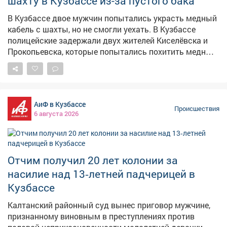
шахту в Кузбассе из-за пустого бака
Обвиняемый признал свою вину. В прокуратуре
уточнили, что, если бы осётр погиб, ущерб
В Кузбассе двое мужчин попытались украсть медный
государству составил бы более 480 тысяч рублей.
кабель с шахты, но не смогли уехать. В Кузбассе
Уголовное дело передано в суд для рассмотрения.
полицейские задержали двух жителей Киселёвска и
Фото: ru.freepik.com
Прокопьевска, которые попытались похитить медный
кабель с территории угледобывающего предприятия.
Как сообщает ГУ МВД по Кузбассу, сигнал о
происшествии поступил от диспетчера – охрана
заметила двоих неизвестных, которые пытались
АиФ в Кузбассе
украсть кабель длиной более 130 метров. По версии
Происшествия
6 августа 2026
следствия, злоумышленники отсоединили кабель с
экскаватора, погрузили его в УАЗ, но не смогли уехать.
У них кончился бензин, а потом загорелась машина –
пришлось бросить авто и похищенное имущество.
Отчим получил 20 лет колонии за
Сумма ущерба превысила 370 тысяч рублей.
насилие над 13‑летней падчерицей в
Полицейские установили личности подозреваемых –
это 25-летний житель Прокопьевска и 33-летний
Кузбассе
киселёвчанин. В отношении них возбуждено уголовное
Калтанский районный суд вынес приговор мужчине,
дело о покушении на кражу в крупном размере.
признанному виновным в преступлениях против
Максимальное наказание – до шести лет лишения