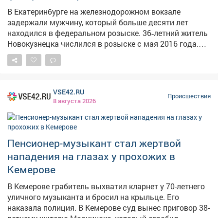
лишения свободы.
В Екатеринбурге на железнодорожном вокзале
задержали мужчину, который больше десяти лет
находился в федеральном розыске. 36‑летний житель
Новокузнецка числился в розыске с мая 2016 года.
Тогда он проходил подозреваемым по уголовному
делу о незаконном сбыте наркотиков в крупном
размере и скрылся от следствия. И вот спустя десять
лет его задержали на территории вокзала станции
VSE42.RU
Екатеринбург‑Пассажирский. Ключевую роль в
Происшествия
8 августа 2026
задержании сыграла современная техника. Камеры
системы биометрической идентификации мгновенно
сопоставили лицо мужчины, зашедшего на вокзал, с
ориентировкой новокузнецкой полиции. Как только
Пенсионер-музыкант стал жертвой
система дала совпадение, дежурный наряд
нападения на глазах у прохожих в
патрульно‑постовой службы оперативно задержал
Кемерове
подозреваемого. Сам мужчина утверждает, что даже
не подозревал, что находится в розыске. По его
В Кемерове грабитель выхватил кларнет у 70-летнего
словам, все эти годы он жил в Челябинске и
уличного музыканта и бросил на крыльце. Его
занимался ремонтом и покраской автомобилей. В
наказала полиция. В Кемерове суд вынес приговор 38-
Екатеринбург переехал всего пару месяцев назад, а на