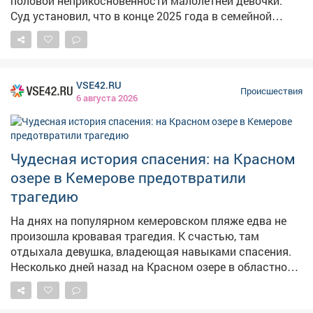
половой неприкосновенности малолетней девочки.
свободы.
Суд установил, что в конце 2025 года в семейной
квартире мужчина, будучи в состоянии алкогольного
опьянения, надругался над своей 13‑летней
падчерицей. Он воспользовался беспомощностью
ребёнка и применил к ней насилие. Учитывая особую
VSE42.RU
тяжесть преступлений, их высокую общественную
Происшествия
6 августа 2026
опасность и то, что жертвой стал
несовершеннолетний, суд признал подсудимого
виновным. Мужчине назначили 20 лет лишения
свободы - отбывать наказание он будет в
Чудесная история спасения: на Красном
исправительной колонии строгого режима.
озере в Кемерове предотвратили
Дополнительно суд установил ограничение свободы
трагедию
сроком на 1 год и 3 месяца. Фото: Изображение
создано с помощью приложения Шедеврум
На днях на популярном кемеровском пляже едва не
произошла кровавая трагедия. К счастью, там
отдыхала девушка, владеющая навыками спасения.
Несколько дней назад на Красном озере в областном
центре отдыхавшая женщина оказалась в
смертельной опасности: внезапно началось жуткое
кровотечение из крупной артерии. Счёт шёл на