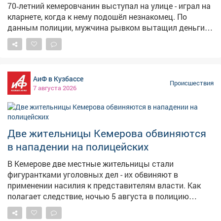
70‑летний кемеровчанин выступал на улице - играл на
кларнете, когда к нему подошёл незнакомец. По
данным полиции, мужчина рывком вытащил деньги
из кармана рубашки музыканта и выхватил
музыкальный инструмент, после чего скрылся. Сумма
ущерба составила около 55 тыс. рублей. Нападавшим
оказался 38‑летний житель Мариинска. Выяснилось,
АиФ в Кузбассе
что похищенный кларнет грабитель выбросил на
Происшествия
7 августа 2026
крыльце подъезда одного из многоквартирных домов
в Кемерове. Полицейские нашли инструмент и вернули
его законному владельцу. Нападавшего осудили по
статье «Грабёж». Ближайшие 2 года 9 месяцев он
Две жительницы Кемерова обвиняются
проведёт в исправительной колонии общего режима.
в нападении на полицейских
Фото: Полиция Кузбасса
В Кемерове две местные жительницы стали
фигурантками уголовных дел - их обвиняют в
применении насилия к представителям власти. Как
полагает следствие, ночью 5 августа в полицию
поступил вызов: горожане сообщили о нарушении
общественного порядка в одном из районов