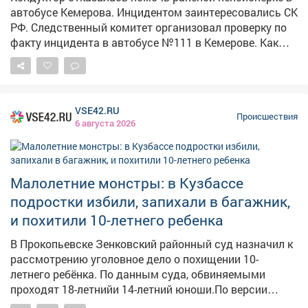
автобусе Кемерова. Инцидентом заинтересовались СК
РФ. Следственный комитет организовал проверку по
факту инцидента в автобусе №111 в Кемерове. Как
сообщает Информационный центр СК России, 4
августа около 10:35 дверь автобуса зажала руку
пожилой женщины. По словам очевидцев в соцсетях,
у пассажирки был сорван кусок кожи размером со
VSE42.RU
спичечный коробок иначалось сильное кровотечение.
Происшествия
6 августа 2026
Пассажиры попросили кондуктора дать аптечку и
остановить автобус у травмпункта, но, по их данным,
получили грубый отказ. Кондуктор якобы заявила, что
в случившемся виноваты сами пассажиры. Людям
Малолетние монстры: в Кузбассе
пришлось самостоятельно перевязывать рану
подростки избили, запихали в багажник,
подручными средствами – даже бинта им не дали.
и похитили 10-летнего ребенка
Председатель Следственного комитета Александр
Бастрыкин поручил и.о. руководителя кузбасского
В Прокопьевске Зенковский районный суд назначил к
управления Александру Кустову доложить о
рассмотрению уголовное дело о похищении 10-
результатах проверки. Исполнение поручения
летнего ребёнка. По данным суда, обвиняемыми
поставлено на контроль в центральном аппарате
проходят 18-летнийи 14-летний юноши.По версии
следствия, они совместно применили силу к мальчику,