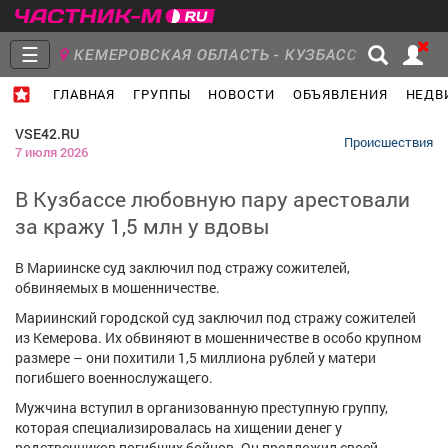
☰
КЕМЕРОВСКАЯ ОБЛАСТЬ - КУЗБАСС
ГЛАВНАЯ
ГРУППЫ
НОВОСТИ
ОБЪЯВЛЕНИЯ
НЕДВ
Главная
Группы
Новости
VSE42.RU
Происшествия
7 июля 2026
В Кузбассе любовную пару арестовали
за кражу 1,5 млн у вдовы
Объявления
Недвижимость
Услуги
В Мариинске суд заключил под стражу сожителей,
обвиняемых в мошенничестве.
Мариинский городской суд заключил под стражу сожителей
из Кемерова. Их обвиняют в мошенничестве в особо крупном
Работа
Транспорт
Компании
размере – они похитили 1,5 миллиона рублей у матери
погибшего военнослужащего.
Мужчина вступил в организованную преступную группу,
которая специализировалась на хищении денег у
родственников погибших бойцов. Он предложил своей