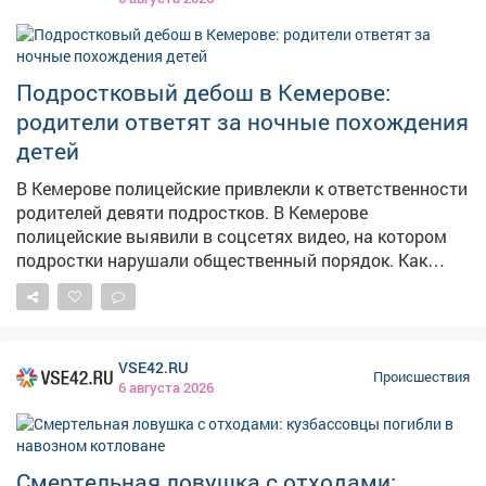
бинокль – общая стоимость товаров превысила 4
тысячи рублей. С таким "комплектом" он попытался
покинуть магазин, не предъявив товары к оплате.
Однако работник гипермаркета заметил его и нажал
Подростковый дебош в Кемерове:
кнопку тревожной сигнализации. Прибывший наряд
родители ответят за ночные похождения
Росгвардии задержал парня и передал полиции для
детей
дальнейшего разбирательства. Молодому человеку
грозит административная или уголовная
В Кемерове полицейские привлекли к ответственности
ответственность за покушение на кражу.
родителей девяти подростков. В Кемерове
полицейские выявили в соцсетях видео, на котором
подростки нарушали общественный порядок. Как
сообщает полиция Кузбасса, на записи были
запечатлены несовершеннолетние, выражавшиеся
нецензурной бранью, а также 13-летний школьник за
рулём питбайка. – Нарушителями оказались 9
VSE42.RU
учащихся трех школ Ленинского районав возрасте от
Происшествия
6 августа 2026
12 до 14 лет – сообщает ГУ МВД по Кузбассу. В ходе
рейда инспекторы ГИБДД отстранили 13-летнего
водителя от управления. Мототехника принадлежала
его 37-летнему отцу, работающему водителем
Смертельная ловушка с отходами: