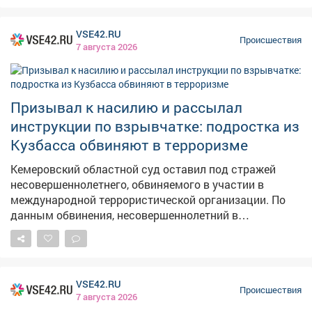
Кемерова. На место прибыли сотрудники
патрульно‑постовой службы. Они обнаружили
VSE42.RU
женщин, которые отказались выполнять законные
Происшествия
7 августа 2026
требования правоохранителей и оказали им
физическое сопротивление. Сейчас женщинам
предъявлено обвинение. Суд избрал в отношении них
меру пресечения - запрет определённых действий.
Призывал к насилию и рассылал
Следователи продолжают работу: собирают и
инструкции по взрывчатке: подростка из
фиксируют доказательства по делу. Фото: АиФ
Кузбасса обвиняют в терроризме
Кемеровский областной суд оставил под стражей
несовершеннолетнего, обвиняемого в участии в
международной террористической организации. По
данным обвинения, несовершеннолетний в
социальных сетях размещал изображения и
видеоролики с призывами к вступлению в
международную террористическую организацию, чья
деятельность направлена на борьбу против
VSE42.RU
государственной власти и продвижение идеологии
Происшествия
7 августа 2026
неонацизма. Также он распространял призывы к