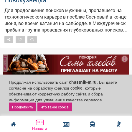
Для продолжения поисков мужчины, пропавшего на
технологическом карьере в посёлке Сосновый в конце
июня, во время катания на сапборде, в Междуреченск
прибыла группа проведения глубоководных поисков
из Новокузнецка.
реклама
Продолжая использовать сайт
chastnik-m.ru
, Вы даете
согласие на обработку файлов cookie, которые
VSE42.RU
Происшествия
обеспечивают корректную работу сайта и сбора
6 августа 2026
информации для улучшения качества сервисов.
Что такое cookie
Пропавшего почти месяц назад
кузбассовца нашли мёртвым
Новости