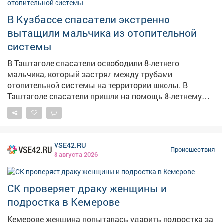
штраф от 3,6 миллиона рублей, конфискацию
продукции и приостановление деятельности на срок
В Кузбассе спасатели экстренно
от 60 до 90 суток. Материалы направлены в
вытащили мальчика из отопительной
арбитражный и мировой суды.
системы
В Таштаголе спасатели освободили 8-летнего
мальчика, который застрял между трубами
отопительной системы на территории школы. В
Таштаголе спасатели пришли на помощь 8-летнему
мальчику, который застрял между трубами
отопительной системы на школьной территории. Как
сообщает Агентство по защите населения и
территории Кузбасса, диспетчеру поступил сигнал о
VSE42.RU
том, что ребёнок играл и не смог самостоятельно
Происшествия
8 августа 2026
выбраться из узкого пространства. Спасатели
Таштагольского поисково-спасательного отряда
оперативно прибыли на место. Им удалось вручную
СК проверяет драку женщины и
освободить мальчика из металлического плена.
подростка в Кемерове
Ребёнка передали маме, от медицинской помощи он
отказался. К счастью, всё обошлось без травм.
Кемерове женщина попыталась ударить подростка за