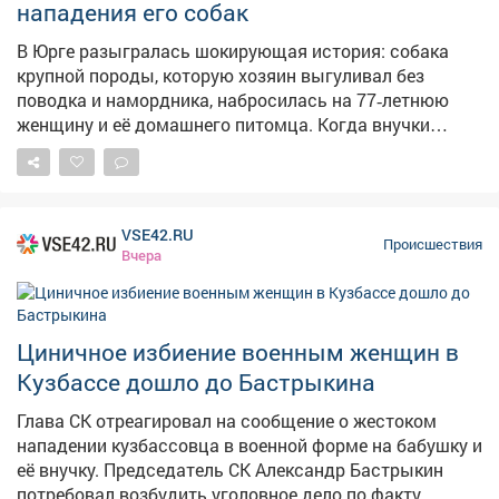
нападения его собак
В Юрге разыгралась шокирующая история: собака
крупной породы, которую хозяин выгуливал без
поводка и намордника, набросилась на 77‑летнюю
женщину и её домашнего питомца. Когда внучки
пенсионерки бросились на помощь и оттащили
агрессивное животное, владелец пса вместо
извинений избил женщин. Пострадавшим
потребовалась медицинская помощь. Инцидент
VSE42.RU
произошёл в июле текущего года. После того как
Происшествия
Вчера
история получила огласку в интернете, ситуацией
заинтересовались в Следственном комитете России.
Председатель СК РФ Алнесандр Бастрыкин дал
поручение исполняющему обязанности руководителя
Циничное избиение военным женщин в
СУ СК России по Кемеровской области - Кузбассу
Кузбассе дошло до Бастрыкина
Александру Кустову возбудить уголовное дело. Кроме
того, главе регионального управления предписано
Глава СК отреагировал на сообщение о жестоком
представить доклад о ходе и результатах
нападении кузбассовца в военной форме на бабушку и
расследования. 📸 Мagnific
её внучку. Председатель СК Александр Бастрыкин
потребовал возбудить уголовное дело по факту