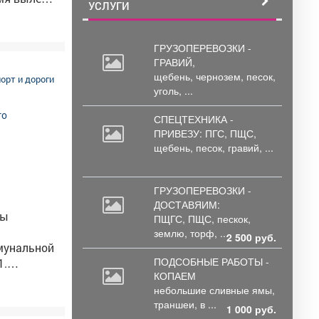
УСЛУГИ
00.
режиме
 часов задержали рейс в Сочи.
ГРУЗОПЕРЕВОЗКИ -
ГРАВИЙ,
мере 7500
щебень,
чернозем, песок,
орт и дороги
уголь, ...
 одного
 дня
СПЕЦТЕХНИКА -
а или
ПРИВЕЗУ: ПГС,
ПЩС,
не могут
щебень, песок, гравий, ...
рных
штраф. На
 7500
ГРУЗОПЕРЕВОЗКИ -
тся.
ДОСТАВЯИМ:
мы
что
ПЩГС,
ПЩС, пескок,
рий, в
землю, торф, ...
2 500 руб.
мунальной
ПОДСОБНЫЕ РАБОТЫ -
КОПАЕМ
небольшие
сливные ямы,
траншеи, в ...
1 000 руб.
по адресу: