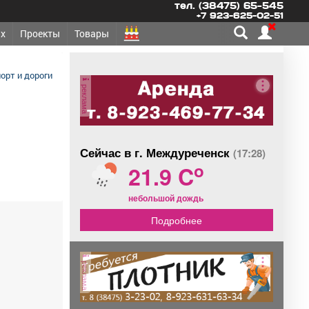
тел. (38475) 65-545
+7 923-625-02-51
х
Проекты
Товары
орт и дороги
реклама
Сейчас в г. Междуреченск
(17:28)
o
21.9 C
небольшой дождь
Подробнее
реклама