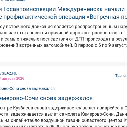
занял Алтайский край (+326 % за месяц), второе - Кемеров
и Госавтоинспекции Междуреченска начали
область (+233 %), третье - Новосибирская область (+156 %). Фото: АиФ
е профилактической операции «Встречная п
осу встречного движения является распространенным нар
ьно часто становится причиной дорожно-транспортного
и самые тяжелые последствия от ДТП происходят в резул
стречных автомобилей. В период с 6 по 9 августа 2026
тории обслуживания Междуреченского муниципального окр
 Госавтоинспекции проводится Кузбасская профилактиче
речная полоса», цель которой заключается в снижении до
происшествий с тяжкими последствиями. За 7 месяцев 2
VSE42.RU
Междуреченской Госавтоинспекции выявлено 284 (АППГ-1
Трансп
7 августа 2026
ТС на полосу, предназначенную для встречного движения. Следу
в соответствии с ч. 4 ст. 12.15 КоАП РФ выезд в нарушени
жения на полосу, предназначенную для встречного движе
емерово-Сочи снова задержался
ние административного штрафа в размере 7500 рублей ил
ния транспортными средствами на срок от 4 до 6 месяцев
ентре Кузбасса снова задерживается вылет авиарейса в С
, в случае остановки автомобиля, по данному нарушению,
густа, задерживается вылет самолета Кемерово-Сочи. Дан
оторый выносит безальтернативное решение о лишении прав
ь на онлайн-табло воздушной гавани областного центра К
должен был вылететь в 09:00, однако теперь расчетное вр