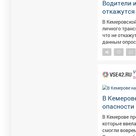
Водители и
откажутся 
В Кемеровской
личного транс
что не откажу
данным опроса* Дром. Остальные участник
конкретные це
кузбасских ав
будет стоить 
при цене в 150
V
Схожие тенден
В
литр планирую
Башкирии и Бу
Курганской об
В Кемерове
20%). А при ц
опасности
автовладельцы
Особенно остр
В Кемерове пр
*Опрос провод
которые ввела Росавиация. Утром в четве
смогли воврем