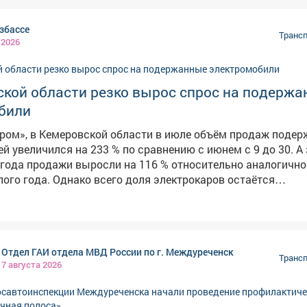
збассе
Трансп
 2026
ской области резко вырос спрос на подерж
били
ром», в Кемеровской области в июле объём продаж поде
й увеличился на 233 % по сравнению с июнем с 9 до 30. А
года продажи выросли на 116 % относительно аналогично
ого года. Однако всего доля электрокаров остаётся
всех авто. Аналитики связывают повышение спроса с
топливом. Лидером продаж в июле остаётся Nissan Leaf - 
рос на 333 %. Также в единичных экземплярах покупали Ch
volute i‑Joy и Mitsubishi i‑MiEV. Среди самых дорогих сделок
Отдел ГАИ отдела МВД России по г. Междуреченск
ажа Nissan Leaf 2019 года выпуска за 2,6 млн рублей. Втор
Трансп
7 августа 2026
t Bolt 2018 года - его приобрели за 2,2 млн рублей. Третью 
‑Joy 2023 года выпуска стоимостью 1,7 млн рублей. В Сибири
бласть вошла в тройку лидеров по динамике роста продаж