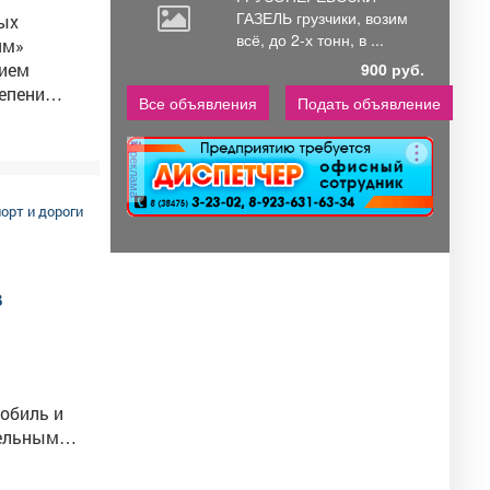
ГАЗЕЛЬ грузчики,
возим
рых
всё, до 2-х тонн, в ...
ям»
900 руб.
епени
Все объявления
Подать объявление
аны на
реклама
 вне зоны
орт и дороги
шествий с
 которых
в
9 детей-
ездок на
и
 заранее
обиль и
крытия
нформация
ге, на
альных
, который