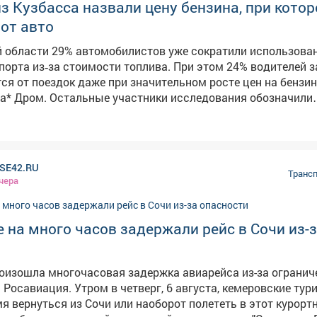
з Кузбасса назвали цену бензина, при котор
от авто
 области 29% автомобилистов уже сократили использова
порта из‑за стоимости топлива. При этом 24% водителей з
тся от поездок даже при значительном росте цен на бензин
и исследования обозначили
новые пороги, при которых готовы сократить поездки. Так
толюбителей перестанут активно пользоваться авто, если 
100 рублей за литр. Ещё 17% готовы отказаться от частых 
 рублей, а 10% - если стоимость достигнет 200 рублей за ли
SE42.RU
ции прослеживаются и в других регионах. При цене 100 ру
Трансп
чера
т сократить поездки автолюбители Омской области (24%),
рятии (по 23%). Отметка в 150 рублей стала рубежом для 
ласти (25%), Югры (22%), Воронежской и Тюменской област
 на много часов задержали рейс в Сочи из-
ене в 200 рублей за литр готовы отказаться от регулярных 
 Ростовской области (16%), Крыма (15%) и Татарстана (13
о проблема ощущается в Крыму, где 95-ый бензин стоил 2
оизошла многочасовая задержка авиарейса из-за огранич
ился с 27 июля по 3 августа 2026 года. В нём приняли уча
рг, 6 августа, кемеровские туристы не
12 тысяч автолюбителей со всей страны. Фото: АиФ
я вернуться из Сочи или наоборот полететь в этот курорт