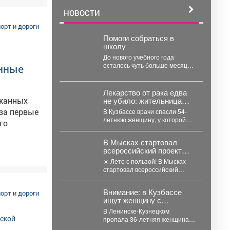
НОВОСТИ
орт и дороги
Помоги собраться в
школу
До нового учебного года
осталось чуть больше месяца.
анные
Многие родители уже
начинают готовить детей к...
Лекарство от рака едва
не убило: жительница
ржанных
Кузбасса страшно
 за первые
В Кузбассе врачи спасли 54-
пожелтела
летнюю женщину, у которой
го
лечение меланомы
спровоцировало тяжёлый
В Мысках стартовал
гепатит. В...
всероссийский проект
спрос на
«Первые во дворе»!
☀️ Лето с пользой! В Мысках
evrolet
стартовал всероссийский
проект «Первые во дворе»! Он
создан...
ое место
Внимание: в Кузбассе
орт и дороги
ищут женщину с
строчку
годовалым малышом
В Ленинске-Кузнецком
пропала 36-летняя женщина с
 в июле.
годовалым ребёнком – они