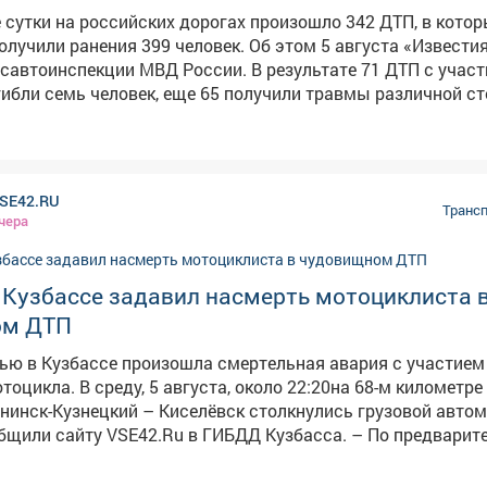
сутки на российских дорогах произошло 342 ДТП, в кото
получили ранения 399 человек. Об этом 5 августа «Извести
екции МВД России. В результате 71 ДТП с участием
ибли семь человек, еще 65 получили травмы различной ст
сле пострадавших 20 детей, девять из них были травмиров
реходах, еще 11 - вне зоны их действия. Из общего числа
с пешеходами 22 произошли на пешеходных переходах, 49
SE42.RU
22 участникам дорожного движения, в том числе троим
Трансп
чера
летним, потребовалась медпомощь. Причиной семи проис
тали нарушения ПДД, допущенные их водителями.
ано 67 ДТП с участием несовершеннолетних, в результате
 Кузбассе задавил насмерть мотоциклиста 
ника дорожного движения получили ранения, в том числе 2
ом ДТП
девять водителей мототранспорта. Погибших детей нет.
кция рекомендовала автомобилистам при планировании по
ью в Кузбассе произошла смертельная авария с участием
ояния в летний период ознакомиться с прогнозом погоды 
 около 22:20на 68-м километре
МИ о возможных местах перекрытий по пути следования,
нинск-Кузнецкий – Киселёвск столкнулись грузовой автом
объезда. В случае введения ограничения движения или за
 сайту VSE42.Ru в ГИБДД Кузбасса. – По предварительным
ог из-за ухудшения погодных условий соответствующая и
ель грузового SHACMAN, двигаясь по второстепенной доро
змещается на сайте Госавтоинспекции, а также на офици
е предоставил преимущество в движении мотоциклу "Урал"