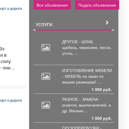
Все объявления
Подать объявление
орт и дороги
ый». 5.
детского
УСЛУГИ
площадки
ДРУГОЕ - ШЛАК,
щебень,
чернозем, песок,
9э
уголь, ...
0. 9.
 силу.
– они
ИЗГОТОВЛЕНИЕ МЕБЕЛИ
обратном
- МЕБЕЛЬ на
заказ по
вашим размерам! ...
адов
ы
1 000 руб.
РАЗНОЕ - ЗАМЕНА
орт и дороги
розеток,
выключателей, и
др. Мелкие ...
1 000 руб.
ГРУЗОПЕРЕВОЗКИ -