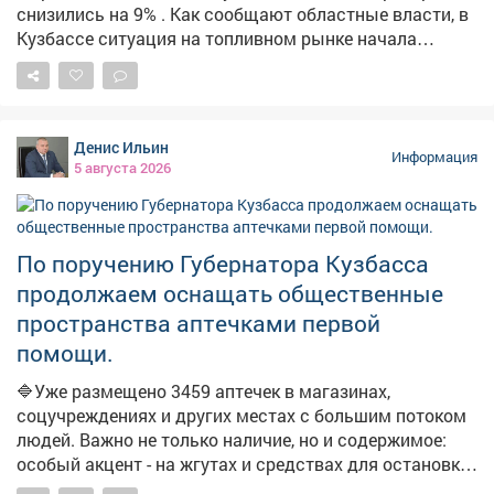
снизились на 9% . Как сообщают областные власти, в
Кузбассе ситуация на топливном рынке начала
стабилизироваться. По их данным, за неделю
количество АЗС, на которых есть топливо, выросло на
21,3%. Среднерыночные цены у независимых
операторов снизились на 9%. На штабе обсудили
Денис Ильин
текущую обстановку и отметили, что ажиотажный
Информация
5 августа 2026
спрос удалось снять, очереди на заправках
сократились. Для дальнейшей стабилизации
налаживается координация между независимыми
сетями, производителями и логистическими
По поручению Губернатора Кузбасса
операторами. Власти фиксируют жалобы из
продолжаем оснащать общественные
отдельных поселений на отсутствие топлива. Главам
пространства аптечками первой
поручено отслеживать каждый сигнал и оперативно
помощи.
отрабатывать проблемные точки. В ближайшие дни
ожидается увеличение числа бензовозов, что также
🔷Уже размещено 3459 аптечек в магазинах,
повысит долю работающих АЗС. Запас топлива для
соцучреждениях и других местах с большим потоком
уборочной кампании уже сформирован, утверждён
людей. Важно не только наличие, но и содержимое:
чёткий график поставок.
особый акцент - на жгутах и средствах для остановки
кровотечений. ➡️Параллельно продолжаем