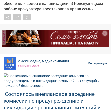
обеспечили водой и канализацией. В Новокузнецком
районе прокуратура восстановила права семьи,
воспитывающей ребёнка с ограниченными
возможностями здоровья. Как сообщает прокуратура
Кузбасса, местной жительнице и её семье выделили
земельный участок под строительство дома, однако
реклама
пользоваться им было невозможно – на нём
отсутствовали водоснабжение и водоотведение, без
которых эксплуатация жилья попросту невозможна.
Женщина обратилась в надзорное ведомство. После
проверки прокуратура потребовала устранить
Мыски Медиа, медиакомпания
нарушения. В результате к участку подвели
Информация
5 августа 2026
необходимые инженерные коммуникации. Теперь
семья сможет построить дом и жить в нормальных
условиях.
Состоялось внеплановое заседание
комиссии по предупреждению и
ликвидации чрезвычайных ситуаций и