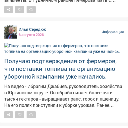
двумя детьми не могла получить алименты от
бывшего супруга. Мать растит 9-летнего сына и 14-
летнюю дочь, экс-муж долгое время ничего не
платил,а силовики не принимали мер, сообщает в
Илья Середюк
четверг областная прокуратура. – Должностными
Информация
6 августа 2026
лицами службы судебных приставов своевременно не
приняты исчерпывающие меры, направленные на
взыскание задолженности, – сказали в прокуратуре.
Надзорный орган внёс представление руководителю
Получаю подтверждения от фермеров,
главного управления приставов в регионе. В
что поставки топлива на организацию
результате исполнительные действия
активизировались, должностное лицо привлекли к
уборочной кампании уже начались.
дисциплинарной ответственности, а с бывшего мужа
На видео - Ибрагим Джабиев, руководитель хозяйства
взыскали 315 тысяч рублей по алиментам.
в Юргинском округе. Он обрабатывает более пяти
Прокуратура продолжит следить за тем, как
тысяч гектаров - выращивает рапс, горох и пшеницу.
контролируется последующая выплата алиментов.
На его полях приступили к уборке урожая. Ранее
обращался к федеральному центру с просьбой
выделить региону дополнительные объемы солярки
для проведения уборочной кампании. Нас