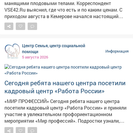
манящими плодовыми телами. Корреспондент
VSE42.Ru выяснил, где что есть и по каким ценам. С
приходом августа в Кемерове начался настоящий
грибной бум: народные рынки так и распирает от
аппетитных грибочков, собранных вручную в лесу.
Любители тихой охоты выставляют на продажу свои
роскошные трофеи, а горожанам только и остаётся,
Центр Семья, центр социальной
что разбирать лесное лакомство как горячие пирожки.
помощи
Информация
5 августа 2026
Сегодня ребята нашего центра посетили
кадровый центр «Работа России»
«МИР ПРОФЕССИЙ» Сегодня ребята нашего центра
посетили кадровый центр «Работа России» и приняли
участие в увлекательном профориентационном
мероприятии «Мир профессий». Подростки узнали,
какие профессии востребованы в Кузбассе и стране,