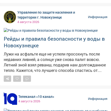
алгоритм вызова скорой помощи, – сказали в мэрии.
Состоится мероприятие напроспекте Притомский, 12
Управление по защите населения и
(вход со стороны гостиницы "Лёд"), участие
территории г. Новокузнецк
Информация
бесплатное. Напомним, власти велели массово
4 августа 2026
готовить аптечки , чтобы те всегда находились в
укрытиях на случай воздушной атаки. Также две
недели назад сообщалось , что минздраву Кузбасса,
Рейды и правила безопасности у воды в
департаменту по чрезвычайным ситуациям, главам
Новокузнецке
муниципальных образований и министерству
образования поручили срочно организовать обучение
Лужи на асфальте еще не успели просохнуть после
граждан первой помощи.
недавних ливней, а солнце уже снова палит вовсю.
Летний зной взял реванш, подарив нам долгожданное
тепло. Кажется, что лучшего способа спастись от
духоты, чем окунуться в прохладную воду Томи или
одного из городских карьеров, просто не найти.
Именно в такие дни водоемы становятся зоной
повышенного риска 🌊 Безопасность на воде - наша
Телеканал «10 канал»
главная задача! 🛡️ Администрация города и Защита
Информация
4 августа 2026
населения и территории проводят масштабную
профилактическую работу, особенно с детьми и