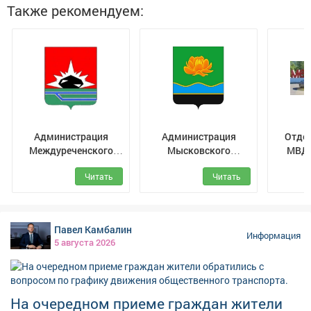
поддержали, первые девять тысяч тонн горючего
Также рекомендуем:
прибыли в регион и распределяются кузбасским
сельхозпроизводителям.
Администрация
Администрация
Отдел
Междуреченского
Мысковского
МВД 
муниципального
городского округа
Меж
Читать
Читать
округа
Павел Камбалин
Информация
5 августа 2026
На очередном приеме граждан жители