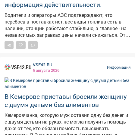
информация действительности.
Водители и операторы АЗС подтверждают, что
перебоев в поставках нет, все виды топлива есть в
наличии, станции работают стабильно, а главное - на
независимых заправках цены начали снижаться. Это
хорошие новости. Но вопрос остается на контроле -
будем и дальше работать с оптовиками, розничными
сетями, логистами, чтобы обеспечить повсеместную и
постоянную доступность горючего.
VSE42.RU
Информация
6 августа 2026
В Кемерове приставы бросили женщину
с двумя детьми без алиментов
Кемеровчанка, которую муж оставил одну без денег и
с двумя детьми на руках, не могла получить помощь
даже от тех, кто обязан помогать взыскивать
алименты. В Рудничном районе Кемерова мать с