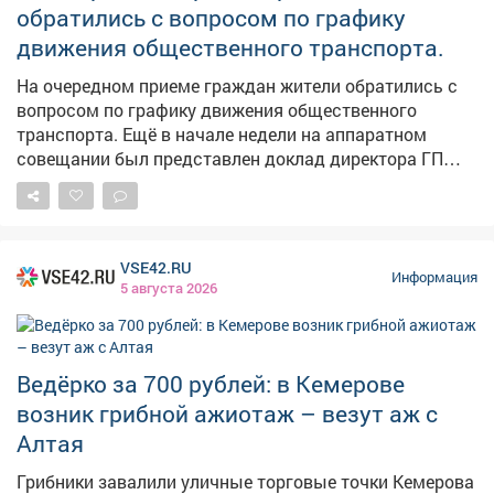
обратились с вопросом по графику
движения общественного транспорта.
На очередном приеме граждан жители обратились с
вопросом по графику движения общественного
транспорта. Ещё в начале недели на аппаратном
совещании был представлен доклад директора ГП
АТП о работе предприятия. Было поручено учесть
пожелания жителей, хотя понимаю, что всем не
угодишь, но сделать максимально комфортно -
можно. Также на этом приеме рассмотрели вопросы
VSE42.RU
благоустройства дворов, капитального ремонта
Информация
5 августа 2026
домов, личные проблемы правового характера.
Попасть на прием по личным вопросам можно
каждые первую и третью среды месяца по адресу пр.
Строителей 18, общественная приемная граждан.
Ведёрко за 700 рублей: в Кемерове
Предварительная запись по телефону: 2-75-04.
возник грибной ажиотаж – везут аж с
Алтая
Грибники завалили уличные торговые точки Кемерова