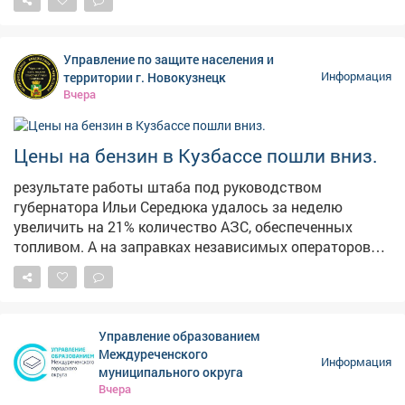
лестницу на Пионерском. Два пролёта сделали – и на
этом всё, – прокомментировала она ситуацию. На
опубликованных кадрах видно, что часть конструкции
Управление по защите населения и
действительно приведена в порядок, однако
территории г. Новокузнецк
Информация
оставшаяся секция по-прежнему находится в
Вчера
плачевном состоянии. Отметим, что во время
сильных ливней эта лестница регулярно
превращается в бурный водопад, а зимой страдает от
Цены на бензин в Кузбассе пошли вниз.
тяжести снега. Напомним, в конце июня в мэрии
результате работы штаба под руководством
сообщали, что началсяремонт лестничного спуска на
губернатора Ильи Середюка удалось за неделю
Пионерском бульваре. В администрации также
увеличить на 21% количество АЗС, обеспеченных
отметили, что его размыло сильным дождем.
топливом. А на заправках независимых операторов
стоимость горючего начала снижаться. Проехали по
территориям региона и убедились в этом.
Управление образованием
Междуреченского
Информация
муниципального округа
Вчера