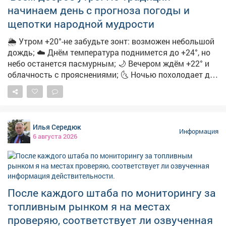
начинаем день с прогноза погоды и
щепотки народной мудрости
🌦 Утром +20°-не забудьте зонт: возможен небольшой
дождь; ☁️ Днём температура поднимется до +24°, но
небо останется пасмурным; 🌙 Вечером ждём +22° и
облачность с прояснениями; 🌜 Ночью похолодает до
+15°-облачно с прояснениями. 🌿 А ещё с
сегодняшним днём вязано немало народных примет:
➖Если утром сильная роса-осень будет тёплой и
сухой; ➖Увидели радугу-ждите перемены погоды;
Илья Середюк
➖Муравьи поднимают входы в муравейники-к
Информация
6 августа 2026
затяжным дождям; ➖Солнце на закате багровое-к
жаркой погоде на следующий день; ➖А если в этот
день посеять укроп-по поверью, зиму проживёте без
простуд. 👀Давайте понаблюдаем, работают ли
погодные «предсказания».
После каждого штаба по мониторингу за
топливным рынком я на местах
проверяю, соответствует ли озвученная