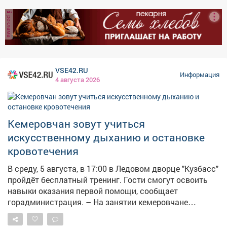
указатели! ❗️Здание школы №26 как раз не
реклама
предусматривает подвал. Поэтому пункты укрытия
оборудовали в помещениях без окон с несущими
стенами. Такие места называем «остров
безопасности». Работу по оборудованию и уточнению
мест для укрытия продолжаем. Полный список точек
VSE42.RU
Информация
безопасности можно найти на карте заглубленных и
4 августа 2026
подземных помещений, пригодных для укрытия,
Кузбасса: https://clck.su/hEGfq
Кемеровчан зовут учиться
искусственному дыханию и остановке
кровотечения
В среду, 5 августа, в 17:00 в Ледовом дворце "Кузбасс"
пройдёт бесплатный тренинг. Гости смогут освоить
навыки оказания первой помощи, сообщает
горадминистрация. – На занятии кемеровчане
отработают сердечно-лёгочную реанимацию, помощь
при кровотечениях, удушье и потери сознания, а также