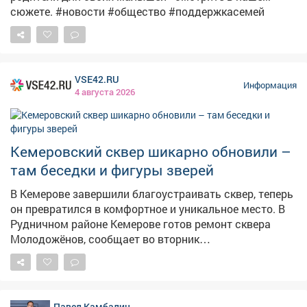
сюжете. #новости #общество #поддержкасемей
VSE42.RU
Информация
4 августа 2026
Кемеровский сквер шикарно обновили –
там беседки и фигуры зверей
В Кемерове завершили благоустраивать сквер, теперь
он превратился в комфортное и уникальное место. В
Рудничном районе Кемерове готов ремонт сквера
Молодожёнов, сообщает во вторник
горадминистрация. – Последним штрихом стали
современные скамейки и урны. Теперь здесь можно не
только прогуляться, но и с комфортом отдохнуть, –
сказали в мэрии.
Павел Камбалин