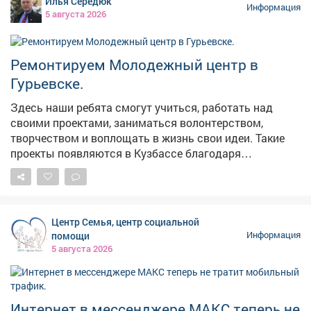
Илья Середюк
Информация
5 августа 2026
Ремонтируем Молодежный центр в
Гурьевске.
Здесь наши ребята смогут учиться, работать над
своими проектами, заниматься волонтерством,
творчеством и воплощать в жизнь свои идеи. Такие
проекты появляются в Кузбассе благодаря
федеральной поддержке - в том числе национальному
проекту «Молодежь и дети». Мы работаем над тем,
чтобы реализация нацпроектов приносила региону
максимальные результаты в виде молодежных
Центр Семья, центр социальной
центров, социальных учреждений, культурных и
помощи
Информация
образовательных площадок. Каждая новая точка
5 августа 2026
притяжения для наших молодых земляков - это
инвестиция в будущее. У ребят появляется больше
возможностей для самореализации, они могут
активнее включаться в жизнь своих городов и
Интернет в мессенджере МАКС теперь не