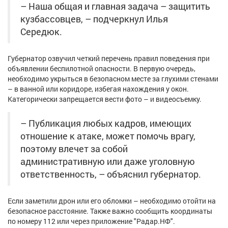
– Наша общая и главная задача – защитить
Афиша
Обучение
Проекты
кузбассовцев, – подчеркнул Илья
Середюк.
Губернатор озвучил четкий перечень правил поведения при
Товары
Поздравления
Погода
объявлении беспилотной опасности. В первую очередь,
необходимо укрыться в безопасном месте за глухими стенами
– в ванной или коридоре, избегая нахождения у окон.
Категорически запрещается вести фото – и видеосъемку.
ТВ программа
Я - пенсионер
– Публикация любых кадров, имеющих
отношение к атаке, может помочь врагу,
поэтому влечет за собой
административную или даже уголовную
ответственность, – объяснил губернатор.
Если заметили дрон или его обломки – необходимо отойти на
безопасное расстояние. Также важно сообщить координаты
по номеру 112 или через приложение "Радар.НФ".