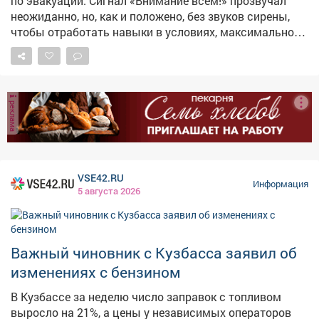
по эвакуации. Сигнал «Внимание всем!» прозвучал
неожиданно, но, как и положено, без звуков сирены,
чтобы отработать навыки в условиях, максимально
приближенных к реальным. Педагогический состав
организовал инсценировку пожара и задымления.
Ребята под чутким руководством взрослых
отработали порядок действий при чрезвычайной
реклама
ситуации и слаженно эвакуировались через три
запасных выхода. Главные выводы тренировки: 🔹
При ЧС не действовать самостоятельно; 🔹 Сразу
слушать и выполнять указания взрослых; 🔹 И
главное - никакой паники! Такие учения проходят у нас
VSE42.RU
Информация
регулярно, чтобы в экстренной ситуации (тьфу-тьфу-
5 августа 2026
тьфу!) каждый знал, как сохранить жизнь и здоровье.
Безопасность - превыше всего! 💪 #Лагерь
#Безопасность #Эвакуация #ТренировкаМЧС
Важный чиновник с Кузбасса заявил об
изменениях с бензином
В Кузбассе за неделю число заправок с топливом
выросло на 21%, а цены у независимых операторов