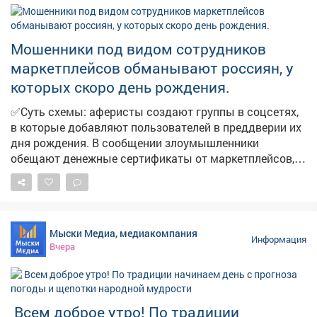
Мошенники под видом сотрудников
маркетплейсов обманывают россиян, у
которых скоро день рождения.
✅Суть схемы: аферисты создают группы в соцсетях,
в которые добавляют пользователей в преддверии их
дня рождения. В сообщении злоумышленники
обещают денежные сертификаты от маркетплейсов,
технику и туристические поездки по случаю
праздника. Мошенники торопят, якобы акция
действует всего 24 часа. И побуждают пользователей
перейти по ссылке. ➡️ ❗️Будьте бдительны и
Мыски Медиа, медиакомпания
предупредите близких! Переходить по ссылке опасно,
Информация
Вчера
она может быть фишинговой. Пользователь рискует
потерять деньги и предоставить мошенникам
персональные данные. Обо всех акциях
маркетплейсы информируют на своих официальных
Всем доброе утро! По традиции
ресурсах.