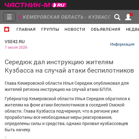
☰
КЕМЕРОВСКАЯ ОБЛАСТЬ - КУЗБАСС
ГЛАВНАЯ
ГРУППЫ
НОВОСТИ
ОБЪЯВЛЕНИЯ
НЕДВ
Главная
Группы
Новости
VSE42.RU
Информация
7 июля 2026
Середюк дал инструкцию жителям
Кузбасса на случай атаки беспилотников
Объявления
Недвижимость
Услуги
Глава Кемеровской области Илья Середюк опубликовал для
жителей региона инструкцию на случай атаки БПЛА.
Губернатор Кемеровской области Илья Середюк обратился к
жителям на фоне атаки беспилотников в соседней Омской
Работа
Транспорт
Компании
области. Глава Кузбасса подчеркнул, что в регионе уже
проработаны все необходимые меры реагирования,
определены силы и средства, однако призвал кузбассовцев
быть начеку.