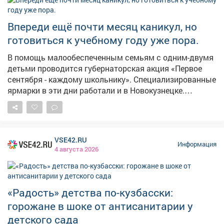
молодёжью Итоги рейдов: 🔹Новоильинский:
проверены озера на пр. Авиаторов, в 24 квартале
Впереди ещё почти месяц каникул, но
(Березовая роща), пруд Моторный, берег реки Петрик и
готовиться к учебному году уже пора.
фонтаны на площади защитников Донбасса.
🔹Заводской: осмотрены пляжи «Нептун», «Дельфин»
В помощь малообеспеченным семьям c одним-двумя
и озеро у трамвайного депо. 🔹Куйбышевский:
детьми проводится губернаторская акция «Первое
посещены озёра «Садопарковое 1» и «Садопарковое
сентября - каждому школьнику». Специализированные
2». 🔹Кузнецкий: проверены каскады озер СНТ
ярмарки в эти дни работали и в Новокузнецке.
Кульяновка, «Медик», «Учитель», канал Кузнецкой
#новости10канала
ТЭЦ, водоем СПК "Алюминщик-М" и река Томь.
🔹Орджоникидзевский: Байдаевские карьеры, пляж
«БайДАРка» и отстойник ТЭЦ. 🔹Центральный: места
отдыха «Уют», «Черемушки», «Левобережный» и берег
VSE42.RU
Информация
Томи в ТУ «Абагур». На водоемах ежедневно ведется
4 августа 2026
работа с населением: отдыхающим вручают памятки,
проводят беседы, а нарушителей удаляют с берегов.
Профилактическая работа играет огромную роль в
«Радость» детства по-кузбасски:
предотвращении беды. Параллельно спасатели
поисково-спасательной службы Защиты населения и
горожане в шоке от антисанитарии у
территории несут круглосуточное дежурство на воде.
детского сада