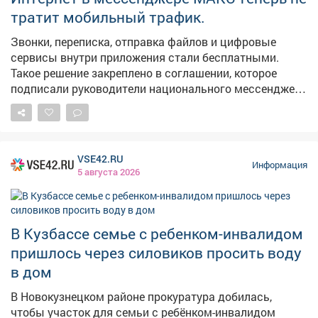
поселков. Тем самым - связывают свое будущее с
тратит мобильный трафик.
Кузбассом. В следующем году откроем такое же
пространство в Киселевске.
Звонки, переписка, отправка файлов и цифровые
сервисы внутри приложения стали бесплатными.
Такое решение закреплено в соглашении, которое
подписали руководители национального мессенджера
и крупнейших операторов связи.
VSE42.RU
Информация
5 августа 2026
В Кузбассе семье с ребенком-инвалидом
пришлось через силовиков просить воду
в дом
В Новокузнецком районе прокуратура добилась,
чтобы участок для семьи с ребёнком-инвалидом