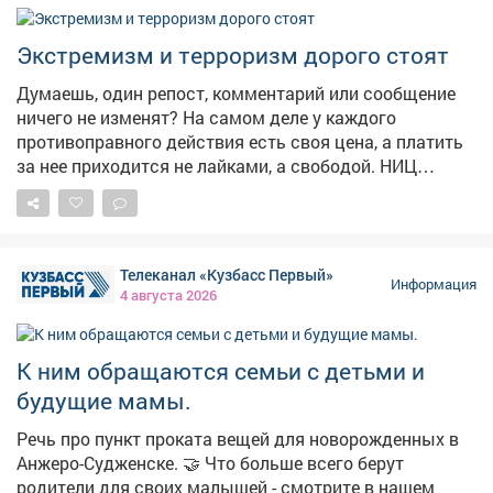
Электрическую версию с красным и зелёным
сигналами установили в 1914году в Кливленде, а
Экстремизм и терроризм дорого стоят
жёлтый цвет добавили позже, чтобы предупреждать о
смене сигнала. В России светофоры начали
Думаешь, один репост, комментарий или сообщение
появляться в 1930‑х годах.
ничего не изменят? На самом деле у каждого
противоправного действия есть своя цена, а платить
за нее приходится не лайками, а свободой. НИЦ
Мониторинга и профилактики подготовил «прайс-
лист», который наглядно показывает последствия
преступлений экстремистской и террористической
направленности. ❗«Цена преступления» доходит
Телеканал «Кузбасс Первый»
вплоть до пожизненного лишения свободы! Не
Информация
4 августа 2026
поддавайся на провокации и не распространяй
сомнительный контент. Перед тем как поставить лайк,
сделать репост или отправить сообщение, задумайся
К ним обращаются семьи с детьми и
о последствиях. 🚫 Если ты столкнулся с
будущие мамы.
подозрительным предложением в сети или в жизни,
немедленно прекрати диалог и сообщи: ▫Горячая
Речь про пункт проката вещей для новорожденных в
линия ФСБ: 8 800 224 22 22; ▫Горячая линия
Анжеро-Судженске. 🤝 Что больше всего берут
«Экстремизму - НЕТ!»: resurs-center.ru/hotline.
родители для своих малышей - смотрите в нашем