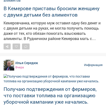
В Кемерове приставы бросили женщину
с двумя детьми без алиментов
Кемеровчанка, которую муж оставил одну без денег и
с двумя детьми на руках, не могла получить помощь
даже от тех, кто обязан помогать взыскивать
алименты. В Рудничном районе Кемерова мать с
двумя детьми не могла получить алименты от
бывшего супруга. Мать растит 9-летнего сына и 14-
летнюю дочь, экс-муж долгое время ничего не
платил,а силовики не принимали мер, сообщает в
Илья Середюк
четверг областная прокуратура. – Должностными
Информация
Вчера
лицами службы судебных приставов своевременно не
приняты исчерпывающие меры, направленные на
взыскание задолженности, – сказали в прокуратуре.
Надзорный орган внёс представление руководителю
Получаю подтверждения от фермеров,
главного управления приставов в регионе. В
что поставки топлива на организацию
результате исполнительные действия
активизировались, должностное лицо привлекли к
уборочной кампании уже начались.