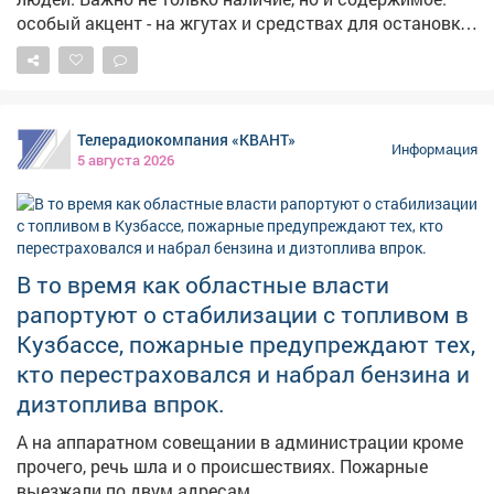
чёткий график поставок.
особый акцент - на жгутах и средствах для остановки
кровотечений. ➡️Параллельно продолжаем
мониторинг укрытий. На фото - укрытия в
Новоильинском районе и по адресу: Ярославская, 1.
Телерадиокомпания «КВАНТ»
Информация
5 августа 2026
В то время как областные власти
рапортуют о стабилизации с топливом в
Кузбассе, пожарные предупреждают тех,
кто перестраховался и набрал бензина и
дизтоплива впрок.
А на аппаратном совещании в администрации кроме
прочего, речь шла и о происшествиях. Пожарные
выезжали по двум адресам.