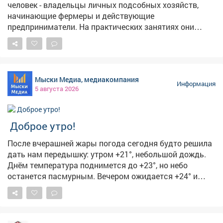
человек - владельцы личных подсобных хозяйств,
начинающие фермеры и действующие
предприниматели. На практических занятиях они
выезжали в поля, пилотировали беспилотники,
настраивали оборудование, учились составлять
полетное задание для мониторинга посевов. Еще одна
группа сельскохозяйственных предпринимателей
Мыски Медиа, медиакомпания
изучала технологии агротуризма. Развитие сельского
Информация
5 августа 2026
хозяйства - одно из стратегических приоритетов для
экономики Кузбасса. Программа «Школа фермера»
открывает новые возможности для всех, кто
Доброе утро!
заинтересован в работе на земле. Успех каждого
фермера важен для нас, потому что это вклад в
После вчерашней жары погода сегодня будто решила
укрепление продовольственной безопасности,
дать нам передышку: утром +21°, небольшой дождь.
повышение экономической устойчивости всего
Днём температура поднимется до +23°, но небо
региона.
останется пасмурным. Вечером ожидается +24° и
облачно с прояснениями, а ночью похолодает до +17°-
пасмурно. 🏙5августа чествуем изобретение, без
которого невозможно представить современный
город. 🚦С Международным днём светофора! Первый