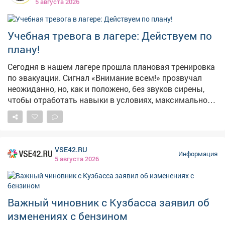
5 августа 2026
Учебная тревога в лагере: Действуем по
плану!
Сегодня в нашем лагере прошла плановая тренировка
по эвакуации. Сигнал «Внимание всем!» прозвучал
неожиданно, но, как и положено, без звуков сирены,
чтобы отработать навыки в условиях, максимально
приближенных к реальным. Педагогический состав
организовал инсценировку пожара и задымления.
Ребята под чутким руководством взрослых
отработали порядок действий при чрезвычайной
VSE42.RU
ситуации и слаженно эвакуировались через три
Информация
5 августа 2026
запасных выхода. Главные выводы тренировки: 🔹
При ЧС не действовать самостоятельно; 🔹 Сразу
слушать и выполнять указания взрослых; 🔹 И
главное - никакой паники! Такие учения проходят у нас
Важный чиновник с Кузбасса заявил об
регулярно, чтобы в экстренной ситуации (тьфу-тьфу-
изменениях с бензином
тьфу!) каждый знал, как сохранить жизнь и здоровье.