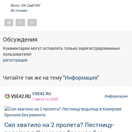
Афиша
Обучение
Проекты
Фото: VK СибГИУ
Источник
Товары
Поздравления
Погода
Обсуждения
Комментарии могут оставлять только зарегистрированные
пользователи!
регистрация
ТВ программа
Я - пенсионер
Читайте так же на тему "
Информация
"
VSE42.RU
Информация
7 августа 2026
Сил хватило на 2 пролета? Лестницу-