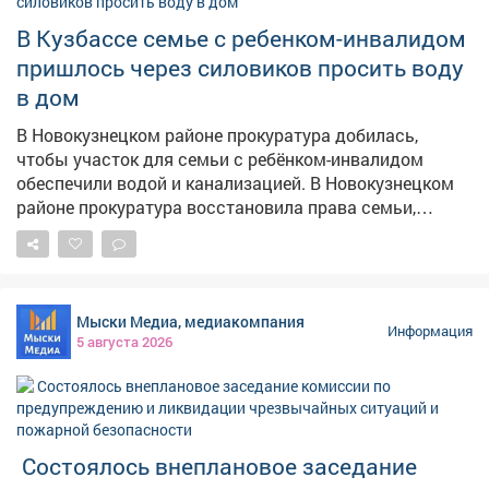
В Кузбассе семье с ребенком-инвалидом
пришлось через силовиков просить воду
в дом
В Новокузнецком районе прокуратура добилась,
чтобы участок для семьи с ребёнком-инвалидом
обеспечили водой и канализацией. В Новокузнецком
районе прокуратура восстановила права семьи,
воспитывающей ребёнка с ограниченными
возможностями здоровья. Как сообщает прокуратура
Кузбасса, местной жительнице и её семье выделили
земельный участок под строительство дома, однако
Мыски Медиа, медиакомпания
пользоваться им было невозможно – на нём
Информация
5 августа 2026
отсутствовали водоснабжение и водоотведение, без
которых эксплуатация жилья попросту невозможна.
Женщина обратилась в надзорное ведомство. После
проверки прокуратура потребовала устранить
нарушения. В результате к участку подвели
Состоялось внеплановое заседание
необходимые инженерные коммуникации. Теперь