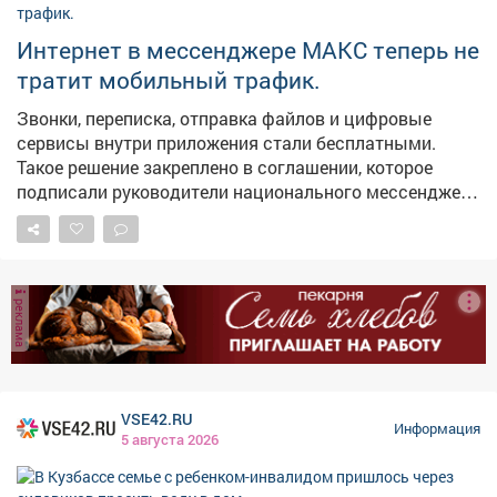
возможностей для самореализации, они могут
активнее включаться в жизнь своих городов и
Интернет в мессенджере МАКС теперь не
поселков. Тем самым - связывают свое будущее с
тратит мобильный трафик.
Кузбассом. В следующем году откроем такое же
пространство в Киселевске.
Звонки, переписка, отправка файлов и цифровые
сервисы внутри приложения стали бесплатными.
Такое решение закреплено в соглашении, которое
подписали руководители национального мессенджера
и крупнейших операторов связи.
реклама
VSE42.RU
Информация
5 августа 2026