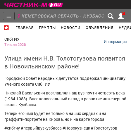
☰
КЕМЕРОВСКАЯ ОБЛАСТЬ - КУЗБАСС
ГЛАВНАЯ
ГРУППЫ
НОВОСТИ
ОБЪЯВЛЕНИЯ
НЕДВ
Главная
Группы
Новости
СибГИУ
Информация
7 июля 2026
Улица имени Н.В. Толстогузова появится
в Новоильинском районе!
Объявления
Недвижимость
Услуги
Городской Совет народных депутатов поддержал инициативу
Ученого совета СибГИУ.
Николай Васильевич возглавлял наш вуз почти четверть века
(1964-1988). Внес колоссальный вклад в развитие инженерной
Работа
Транспорт
Компании
школы Кузбасса.
Теперь его имя будет не только в наших сердцах и на
граффити-портрете на Кирова, но и на карте города!
#сибгиу #первыйвузкузбасса #Новокузнецк #Толстогузов