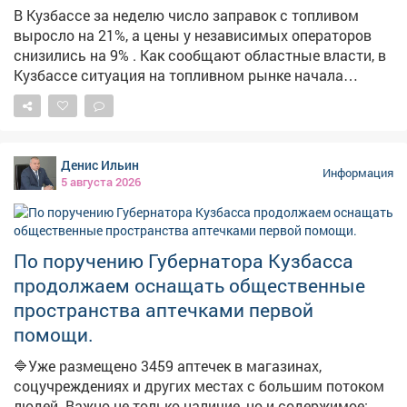
Безопасность - превыше всего! 💪 #Лагерь
В Кузбассе за неделю число заправок с топливом
#Безопасность #Эвакуация #ТренировкаМЧС
выросло на 21%, а цены у независимых операторов
снизились на 9% . Как сообщают областные власти, в
Кузбассе ситуация на топливном рынке начала
стабилизироваться. По их данным, за неделю
количество АЗС, на которых есть топливо, выросло на
21,3%. Среднерыночные цены у независимых
операторов снизились на 9%. На штабе обсудили
Денис Ильин
текущую обстановку и отметили, что ажиотажный
Информация
5 августа 2026
спрос удалось снять, очереди на заправках
сократились. Для дальнейшей стабилизации
налаживается координация между независимыми
сетями, производителями и логистическими
По поручению Губернатора Кузбасса
операторами. Власти фиксируют жалобы из
продолжаем оснащать общественные
отдельных поселений на отсутствие топлива. Главам
пространства аптечками первой
поручено отслеживать каждый сигнал и оперативно
помощи.
отрабатывать проблемные точки. В ближайшие дни
ожидается увеличение числа бензовозов, что также
🔷Уже размещено 3459 аптечек в магазинах,
повысит долю работающих АЗС. Запас топлива для
соцучреждениях и других местах с большим потоком
уборочной кампании уже сформирован, утверждён
людей. Важно не только наличие, но и содержимое: