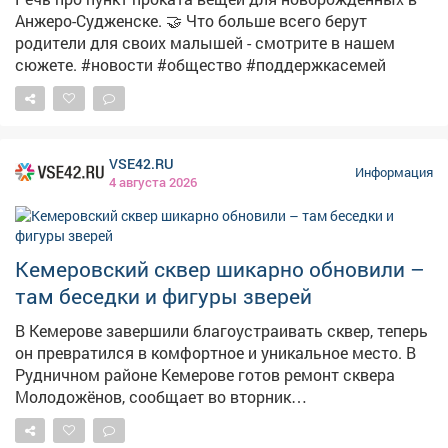
линия ФСБ: 8 800 224 22 22; ▫Горячая линия
Анжеро-Судженске. 🤝 Что больше всего берут
«Экстремизму - НЕТ!»: resurs-center.ru/hotline.
родители для своих малышей - смотрите в нашем
сюжете. #новости #общество #поддержкасемей
VSE42.RU
Информация
4 августа 2026
Кемеровский сквер шикарно обновили –
там беседки и фигуры зверей
В Кемерове завершили благоустраивать сквер, теперь
он превратился в комфортное и уникальное место. В
Рудничном районе Кемерове готов ремонт сквера
Молодожёнов, сообщает во вторник
горадминистрация. – Последним штрихом стали
современные скамейки и урны. Теперь здесь можно не