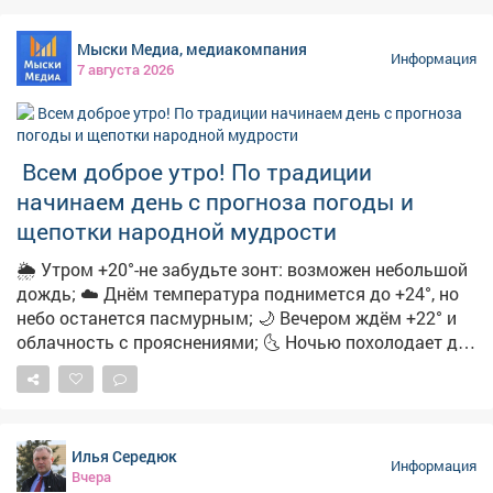
действует всего 24 часа. И побуждают пользователей
перейти по ссылке. ➡️ ❗️Будьте бдительны и
Мыски Медиа, медиакомпания
предупредите близких! Переходить по ссылке опасно,
Информация
7 августа 2026
она может быть фишинговой. Пользователь рискует
потерять деньги и предоставить мошенникам
персональные данные. Обо всех акциях
маркетплейсы информируют на своих официальных
Всем доброе утро! По традиции
ресурсах.
начинаем день с прогноза погоды и
щепотки народной мудрости
🌦 Утром +20°-не забудьте зонт: возможен небольшой
дождь; ☁️ Днём температура поднимется до +24°, но
небо останется пасмурным; 🌙 Вечером ждём +22° и
облачность с прояснениями; 🌜 Ночью похолодает до
+15°-облачно с прояснениями. 🌿 А ещё с
сегодняшним днём вязано немало народных примет:
➖Если утром сильная роса-осень будет тёплой и
сухой; ➖Увидели радугу-ждите перемены погоды;
Илья Середюк
➖Муравьи поднимают входы в муравейники-к
Информация
Вчера
затяжным дождям; ➖Солнце на закате багровое-к