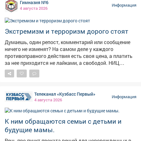
Гимназия №6
светофор появился в 1868году в Лондоне-он был
Информация
4 августа 2026
механическим, работал на газе и управлялся вручную.
Электрическую версию с красным и зелёным
сигналами установили в 1914году в Кливленде, а
Экстремизм и терроризм дорого стоят
жёлтый цвет добавили позже, чтобы предупреждать о
смене сигнала. В России светофоры начали
Думаешь, один репост, комментарий или сообщение
появляться в 1930‑х годах.
ничего не изменят? На самом деле у каждого
противоправного действия есть своя цена, а платить
за нее приходится не лайками, а свободой. НИЦ
Мониторинга и профилактики подготовил «прайс-
лист», который наглядно показывает последствия
преступлений экстремистской и террористической
направленности. ❗«Цена преступления» доходит
Телеканал «Кузбасс Первый»
вплоть до пожизненного лишения свободы! Не
Информация
4 августа 2026
поддавайся на провокации и не распространяй
сомнительный контент. Перед тем как поставить лайк,
сделать репост или отправить сообщение, задумайся
К ним обращаются семьи с детьми и
о последствиях. 🚫 Если ты столкнулся с
будущие мамы.
подозрительным предложением в сети или в жизни,
немедленно прекрати диалог и сообщи: ▫Горячая
Речь про пункт проката вещей для новорожденных в