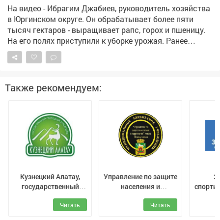
дисциплинарной ответственности, а с бывшего мужа
На видео - Ибрагим Джабиев, руководитель хозяйства
взыскали 315 тысяч рублей по алиментам.
в Юргинском округе. Он обрабатывает более пяти
Прокуратура продолжит следить за тем, как
тысяч гектаров - выращивает рапс, горох и пшеницу.
контролируется последующая выплата алиментов.
На его полях приступили к уборке урожая. Ранее
обращался к федеральному центру с просьбой
выделить региону дополнительные объемы солярки
для проведения уборочной кампании. Нас
поддержали, первые девять тысяч тонн горючего
Также рекомендуем:
прибыли в регион и распределяются кузбасским
сельхозпроизводителям.
Кузнецкий Алатау,
Управление по защите
З
государственный
населения и
спорти
природный
территории г.
Читать
Читать
заповедник
Новокузнецк