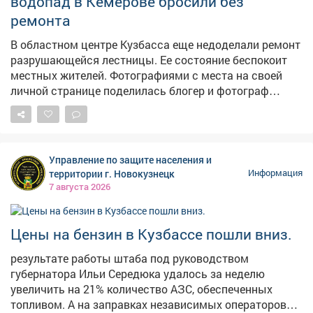
водопад в Кемерове бросили без
ремонта
В областном центре Кузбасса еще недоделали ремонт
разрушающейся лестницы. Ее состояние беспокоит
местных жителей. Фотографиями с места на своей
личной странице поделилась блогер и фотограф
Екатерина Комарова. – Читала, что ремонтируют
лестницу на Пионерском. Два пролёта сделали – и на
этом всё, – прокомментировала она ситуацию. На
опубликованных кадрах видно, что часть конструкции
Управление по защите населения и
действительно приведена в порядок, однако
территории г. Новокузнецк
Информация
оставшаяся секция по-прежнему находится в
7 августа 2026
плачевном состоянии. Отметим, что во время
сильных ливней эта лестница регулярно
превращается в бурный водопад, а зимой страдает от
Цены на бензин в Кузбассе пошли вниз.
тяжести снега. Напомним, в конце июня в мэрии
результате работы штаба под руководством
сообщали, что началсяремонт лестничного спуска на
губернатора Ильи Середюка удалось за неделю
Пионерском бульваре. В администрации также
увеличить на 21% количество АЗС, обеспеченных
отметили, что его размыло сильным дождем.
топливом. А на заправках независимых операторов