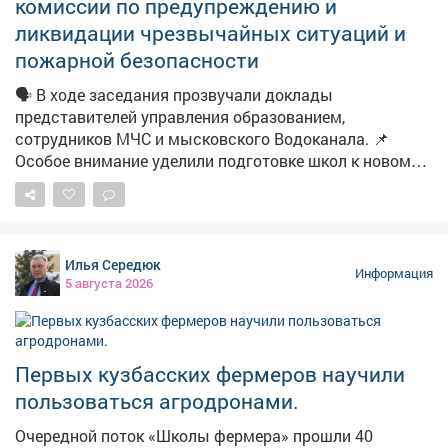
комиссии по предупреждению и
семья сможет построить дом и жить в нормальных
условиях.
ликвидации чрезвычайных ситуаций и
пожарной безопасности
🗣️ В ходе заседания прозвучали доклады
представителей управления образованием,
сотрудников МЧС и мысковского Водоканала. 📌
Особое внимание уделили подготовке школ к новому
учебному году. 📽Подробности в нашем материале.
Илья Середюк
Информация
5 августа 2026
Первых кузбасских фермеров научили
пользоваться агродронами.
Очередной поток «Школы фермера» прошли 40