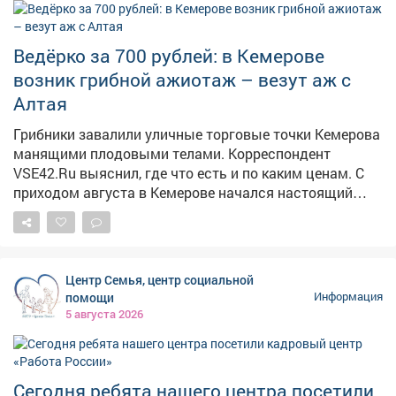
Попасть на прием по личным вопросам можно
каждые первую и третью среды месяца по адресу пр.
Строителей 18, общественная приемная граждан.
Ведёрко за 700 рублей: в Кемерове
Предварительная запись по телефону: 2-75-04.
возник грибной ажиотаж – везут аж с
Алтая
Грибники завалили уличные торговые точки Кемерова
манящими плодовыми телами. Корреспондент
VSE42.Ru выяснил, где что есть и по каким ценам. С
приходом августа в Кемерове начался настоящий
грибной бум: народные рынки так и распирает от
аппетитных грибочков, собранных вручную в лесу.
Любители тихой охоты выставляют на продажу свои
роскошные трофеи, а горожанам только и остаётся,
Центр Семья, центр социальной
что разбирать лесное лакомство как горячие пирожки.
помощи
Информация
5 августа 2026
Сегодня ребята нашего центра посетили