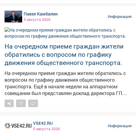
Павел Камбалин
Информация
5 августа 2026
На очередном приеме граждан жители
обратились с вопросом по графику
движения общественного транспорта.
На очередном приеме граждан жители обратились с
вопросом по графику движения общественного
транспорта. Ещё в начале недели на аппаратном
совещании был представлен доклад директора ГП
АТП о работе предприятия. Было поручено учесть
пожелания жителей, хотя понимаю, что всем не
угодишь, но сделать максимально комфортно -
можно. Также на этом приеме рассмотрели вопросы
VSE42.RU
благоустройства дворов, капитального ремонта
Информация
5 августа 2026
домов, личные проблемы правового характера.