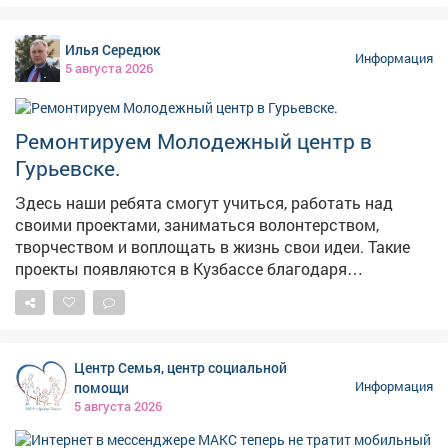
Илья Середюк
Информация
5 августа 2026
Ремонтируем Молодежный центр в
Гурьевске.
Здесь наши ребята смогут учиться, работать над
своими проектами, заниматься волонтерством,
творчеством и воплощать в жизнь свои идеи. Такие
проекты появляются в Кузбассе благодаря
федеральной поддержке - в том числе национальному
проекту «Молодежь и дети». Мы работаем над тем,
чтобы реализация нацпроектов приносила региону
максимальные результаты в виде молодежных
Центр Семья, центр социальной
центров, социальных учреждений, культурных и
помощи
Информация
образовательных площадок. Каждая новая точка
5 августа 2026
притяжения для наших молодых земляков - это
инвестиция в будущее. У ребят появляется больше