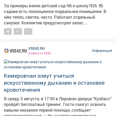
За примеры взяли детский сад N6 и школу N26. ❗️В
садике есть полноценное подвальное помещение. В
нём тепло, светло, чисто. Работает отдельный
санузел. Коллектив предусмотрел запас
медикаментов, воды и продуктов долгого хранения.
Здесь могут укрыться не только дети и педагоги, но и
жители близлежащих домов. Обращайте внимание на
указатели! ❗️Здание школы №26 как раз не
VSE42.RU
предусматривает подвал. Поэтому пункты укрытия
Информация
4 августа 2026
оборудовали в помещениях без окон с несущими
стенами. Такие места называем «остров
безопасности». Работу по оборудованию и уточнению
мест для укрытия продолжаем. Полный список точек
Кемеровчан зовут учиться
безопасности можно найти на карте заглубленных и
искусственному дыханию и остановке
подземных помещений, пригодных для укрытия,
кровотечения
Кузбасса: https://clck.su/hEGfq
В среду, 5 августа, в 17:00 в Ледовом дворце "Кузбасс"
пройдёт бесплатный тренинг. Гости смогут освоить
навыки оказания первой помощи, сообщает
горадминистрация. – На занятии кемеровчане