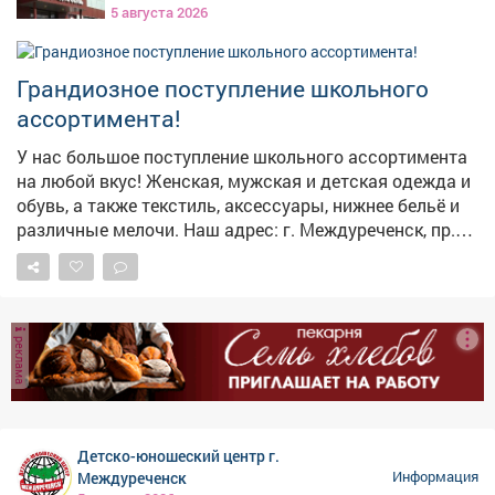
памятки с правилами пожарной безопасности. Работа
консультацией, но решение за ними. Записаться на
5 августа 2026
продолжается! 🚨 Напоминаем: при обнаружении
приём можно с понедельника по пятницу, с 14:00 до
пожара звоните 112! Берегите себя и своих близких!
17:00, по телефону: 32-16-75.
Грандиозное поступление школьного
ассортимента!
У нас большое поступление школьного ассортимента
на любой вкус! Женская, мужская и детская одежда и
обувь, а также текстиль, аксессуары, нижнее бельё и
различные мелочи. Наш адрес: г. Междуреченск, пр.
Строителей, 48/3
реклама
Детско-юношеский центр г.
Междуреченск
Информация