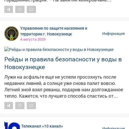
отработают сердечно-лёгочную реанимацию, помощь
при кровотечениях, удушье и потери сознания, а также
алгоритм вызова скорой помощи, – сказали в мэрии.
Состоится мероприятие напроспекте Притомский, 12
Управление по защите населения и
(вход со стороны гостиницы "Лёд"), участие
территории г. Новокузнецк
Информация
бесплатное. Напомним, власти велели массово
4 августа 2026
готовить аптечки , чтобы те всегда находились в
укрытиях на случай воздушной атаки. Также две
недели назад сообщалось , что минздраву Кузбасса,
Рейды и правила безопасности у воды в
департаменту по чрезвычайным ситуациям, главам
Новокузнецке
муниципальных образований и министерству
образования поручили срочно организовать обучение
Лужи на асфальте еще не успели просохнуть после
граждан первой помощи.
недавних ливней, а солнце уже снова палит вовсю.
Летний зной взял реванш, подарив нам долгожданное
тепло. Кажется, что лучшего способа спастись от
духоты, чем окунуться в прохладную воду Томи или
одного из городских карьеров, просто не найти.
Именно в такие дни водоемы становятся зоной
повышенного риска 🌊 Безопасность на воде - наша
Телеканал «10 канал»
главная задача! 🛡️ Администрация города и Защита
Информация