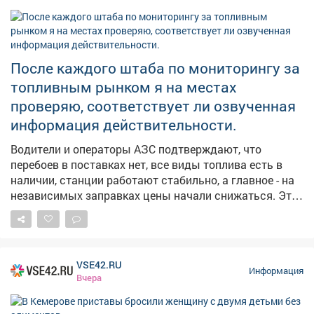
жаркой погоде на следующий день; ➖А если в этот
день посеять укроп-по поверью, зиму проживёте без
простуд. 👀Давайте понаблюдаем, работают ли
погодные «предсказания».
После каждого штаба по мониторингу за
топливным рынком я на местах
проверяю, соответствует ли озвученная
информация действительности.
Водители и операторы АЗС подтверждают, что
перебоев в поставках нет, все виды топлива есть в
наличии, станции работают стабильно, а главное - на
независимых заправках цены начали снижаться. Это
хорошие новости. Но вопрос остается на контроле -
будем и дальше работать с оптовиками, розничными
сетями, логистами, чтобы обеспечить повсеместную и
постоянную доступность горючего.
VSE42.RU
Информация
Вчера