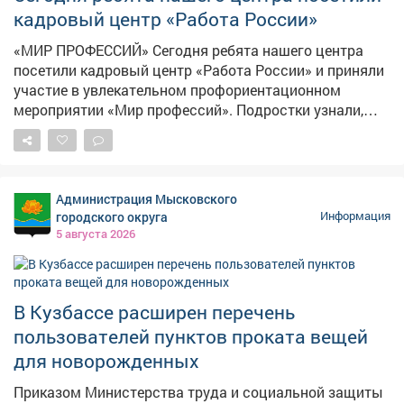
кадровый центр «Работа России»
«МИР ПРОФЕССИЙ» Сегодня ребята нашего центра
посетили кадровый центр «Работа России» и приняли
участие в увлекательном профориентационном
мероприятии «Мир профессий». Подростки узнали,
какие профессии востребованы в Кузбассе и стране,
чем они отличаются друг от друга и какую пользу
приносят обществу. Особенно заинтересовали наших
ребят шахтёрские специальности: подробно
Администрация Мысковского
разобрали, кто такие шахтёры, какими навыками
городского округа
Информация
нужно обладать, чтобы работать в этой важной
5 августа 2026
отрасли, и как стать настоящим профессионалом
своего дела. Ребята с большим вниманием изучали
требования к разным профессиям - теперь они знают,
что важно не только желание, но и упорство, знания и
В Кузбассе расширен перечень
здоровье! Такие встречи помогают детям сделать
пользователей пунктов проката вещей
первые шаги к осознанному выбору будущей
для новорожденных
профессии и понять, насколько широк и интересен
мир труда вокруг нас
Приказом Министерства труда и социальной защиты