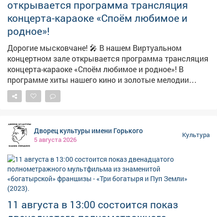
открывается программа трансляция
концерта-караоке «Споём любимое и
родное»!
Дорогие мысковчане! 🎤 В нашем Виртуальном
концертном зале открывается программа трансляция
концерта-караоке «Споём любимое и родное»! В
программе хиты нашего кино и золотые мелодии
советской и российской эстрады. 🎻 Атмосферу
праздника создадут харизматичные петербургские
артисты: вокалисты, инструменталисты и танцоры. 🏢
Место проведения: Центральная городская
Дворец культуры имени Горького
библиотека (Советская, 44). 📞 По вопросам
Культура
5 августа 2026
обращайтесь: 2-06-44.
11 августа в 13:00 состоится показ