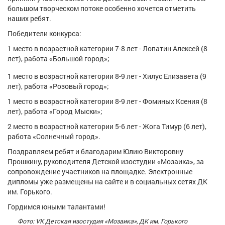
Афиша
Обучение
Проекты
большом творческом потоке особенно хочется отметить
наших ребят.
Победители конкурса:
1 место в возрастной категории 7-8 лет - Лопатин Алексей (8
лет), работа «Большой город»;
Товары
Поздравления
Погода
1 место в возрастной категории 8-9 лет - Хилус Елизавета (9
лет), работа «Розовый город»;
1 место в возрастной категории 8-9 лет - Фоминых Ксения (8
лет), работа «Город Мыски»;
ТВ программа
Я - пенсионер
2 место в возрастной категории 5-6 лет - Жога Тимур (6 лет),
работа «Солнечный город».
Поздравляем ребят и благодарим Юлию Викторовну
Прошкину, руководителя Детской изостудии «Мозаика», за
сопровождение участников на площадке. Электронные
дипломы уже размещены на сайте и в социальных сетях ДК
им. Горького.
Гордимся юными талантами!
Фото: VK Детская изостудия «Мозаика», ДК им. Горького