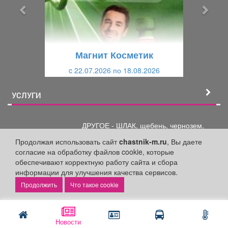
ы
у
д
ю
у
щ
щ
и
Магнит Косметик
и
й
c 22.07.2026 по 18.08.2026
й
УСЛУГИ
ДРУГОЕ - ШЛАК, щебень,
чернозем,
песок, уголь, ...
Продолжая использовать сайт
chastnik-m.ru
, Вы даете
согласие на обработку файлов cookie, которые
обеспечивают корректную работу сайта и сбора
информации для улучшения качества сервисов.
ДРУГОЕ - ЗАБОРЫ под
ключ; ролетные,
Что такое cookie
секционные ...
Новости
РАЗНОЕ - ЗАМЕНА