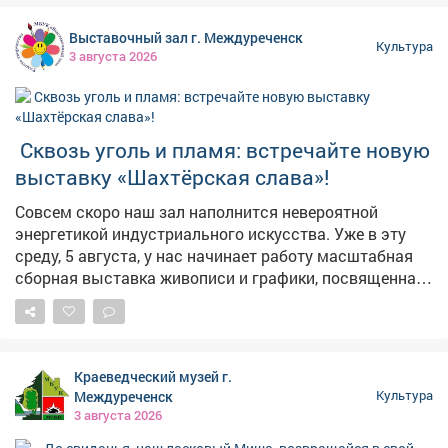
Выставочный зал г. Междуреченск
Культура
3 августа 2026
️ Сквозь уголь и пламя: встречайте новую
выставку «Шахтёрская слава»!
Совсем скоро наш зал наполнится невероятной
энергетикой индустриального искусства. Уже в эту
среду, 5 августа, у нас начинает работу масштабная
сборная выставка живописи и графики, посвященная
труду, силе духа и суровой красоте шахтерского края.
Для Междуреченска это особенная, глубоко личная
тема. Каждая работа на этой выставке - это не просто
картина, а дань уважения тем, кто ежедневно
Краеведческий музей г.
спускается под землю. ✨ Что вас ждет на
Междуреченск
Культура
экспозиции? 🔸 Мощные индустриальные пейзажи:
3 августа 2026
монументальная техника, сияние забойных огней и