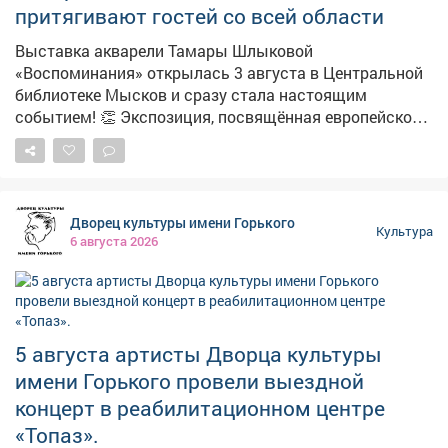
притягивают гостей со всей области
Выставка акварели Тамары Шлыковой
«Воспоминания» открылась 3 августа в Центральной
библиотеке Мысков и сразу стала настоящим
событием! 👏 Экспозиция, посвящённая европейскому
городскому пейзажу, пользуется огромным интересом
у горожан. В день её монтажа выставку посетила
жительница Салаира. На этой неделе оценить работы
архитектора-художника пришли ценители акварели из
Дворец культуры имени Горького
Кемерова. 👋 Приходите и вы за вдохновением и
Культура
6 августа 2026
хорошим настроением! Ждём вас в библиотеке по
адресу: г. Мыски, ул. Советская, д. 44. #воспоминания
#выставкаакварели #акварельшлыковой
5 августа артисты Дворца культуры
имени Горького провели выездной
концерт в реабилитационном центре
«Топаз».