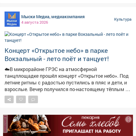
зажимы и научиться звучать убедительно в любой
ситуации. Никакой скучной теории. Только живая
Мыски Медиа, медиакомпания
практика, работа с голосом, телом и вниманием.
Культура
4 августа 2026
Никаких масок - только вы и ваша природная харизма.
Что будет: • упражнения на снятие телесных блоков •
настройка голоса и дикции • импровизация и
сценическая речь • управление состоянием
Концерт «Открытое небо» в парке
уверенности Два потока: 🧒 17:00 - для детей и
Вокзальный - лето поёт и танцует!
подростков (игровая форма, знакомство со сценой) 🧑
19:00 - для взрослых (глубокая работа с внутренними
☁️В микрорайоне ГРЭС на атмосферной
барьерами) 🗓 14 августа 🏷 Билеты: vk.cc/cZy7
танцплощадке прошёл концерт «Открытое небо». Под
Количество мест ограничено. Не откладывайте - оно
летние ритмы с радостью пустились в пляс и дети, и
того стоит 😌
взрослые. Вечер получился по-настоящему тёплым и
душевным! 📸Подробности- в нашем материале!
реклама