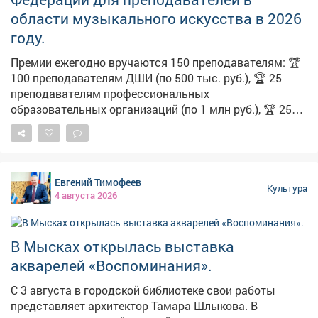
области музыкального искусства в 2026
году.
Премии ежегодно вручаются 150 преподавателям: 🏆
100 преподавателям ДШИ (по 500 тыс. руб.), 🏆 25
преподавателям профессиональных
образовательных организаций (по 1 млн руб.), 🏆 25
преподавателям организаций высшего образования
(по 1 млн руб.). Основными критериями отбора
соискателей являются наличие: ✅ наличие авторских
методик, ✅ наличие учеников, демонстрирующих
Евгений Тимофеев
высокие результаты обучения, ✅ наличие опыта
Культура
4 августа 2026
участия соискателя в творческих мероприятиях. ❗На
соискание премий преподавателей выдвигают
образовательные организации, являющиеся
В Мысках открылась выставка
основным местом их работы. 🔔 Срок подачи
акварелей «Воспоминания».
документов на соискателей - до 20 августа. ✍
Подробная информация, инструкции для организаций
С 3 августа в городской библиотеке свои работы
и соискателей, ссылка на регистрацию - на
представляет архитектор Тамара Шлыкова. В
Федеральном портале художественного образования