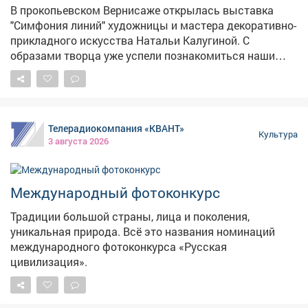
#ПоэтическийВторникЪ #мыскам70 #поэзияМысков
В прокопьевском Вернисаже открылась выставка
"Симфония линий" художницы и мастера декоративно-
прикладного искусства Натальи Калугиной. С
образами творца уже успели познакомиться наши
коллеги. #новости #культура #выставка
Телерадиокомпания «КВАНТ»
Культура
3 августа 2026
Международный фотоконкурс
Традиции большой страны, лица и поколения,
уникальная природа. Всё это названия номинаций
международного фотоконкурса «Русская
цивилизация».