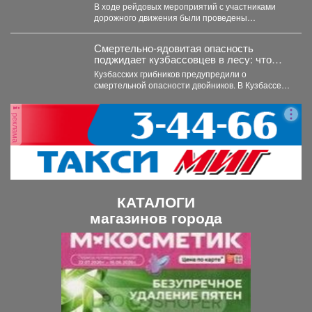
осуществлять рейды по профилактике и
В ходе рейдовых мероприятий с участниками
пресечению нарушений ПДД
дорожного движения были проведены
водителями СИМ и мото-транспортных
профилактические беседы, распространены
средств.
памятки и...
Смертельно-ядовитая опасность
поджидает кузбассовцев в лесу: что
прячется под листвой
Кузбасских грибников предупредили о
смертельной опасности двойников. В Кузбассе
наступает пик грибного сезона. Как...
реклама
КАТАЛОГИ
магазинов города
П
С
р
л
е
е
д
д