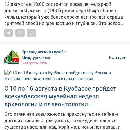
12 августа в 18:00 состоится показ легендарной
драмы «Мужики!..» (1981) режиссёра Искры Бабич.
Фильм, который уже более сорока лет трогает сердца
зрителей своей искренностью и глубиной. Эта история
рассказывает о шахтёре Павле Зубове, которого
блистательно сыграл Александр Михайлов: много лет
назад он уехал из родного села, не простив бывшую
невесту Настю, но известие о её смерти заставляет
Краеведческий музей г.
его вернуться. Там он узнаёт шокирующую правду - у
Междуреченск
Культура
него на руках остаются трое осиротевших детей, а
5 августа 2026
старшая дочь оказывается его собственной. В
фильме также снимались Пётр Глебов, Ирина Иванова,
Анатолий Солоницын и Другие выдающиеся актёры, а
сама картина сразу после премьеры вызвала шквал
С 10 по 16 августа в Кузбассе пройдет
писем от благодарных зрителей, которые
всекузбасская музейная неделя
признавались, что не могли сдержать слёз. Приходите
археологии и палеонтологии.
всей семьёй, чтобы пережить эту удивительную,
пронзительную историю, которая заставляет
Это отличная возможность прикоснуться к тайнам
задуматься о главном. 📅 Когда: 12 августа, 18:00 📍
древних цивилизаций, узнать, какие удивительные
Где: Дворец культуры имени Горького Вход
существа населяли наш край миллионы лет назад, и