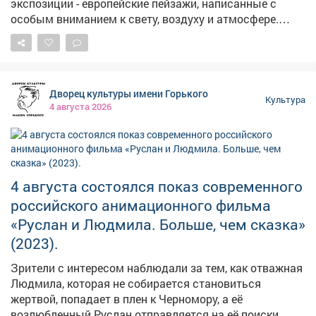
экспозиции - европейские пейзажи, написанные с
Артцентр.рус 👉 rfartcenter.ru/musawards/
особым вниманием к свету, воздуху и атмосфере.
#премиипреподавателям
Йорк, Эдинбург, Прага, Венеция, Флоренция. Выставка
будет работать по обычному графику библиотеки.
Вход свободный. Все желающие могут прикоснуться к
искусству и ненадолго перенестись в другие города.
Дворец культуры имени Горького
🏢 Выставка находится по адресу: Советская, 44.
Культура
4 августа 2026
4 августа состоялся показ современного
российского анимационного фильма
«Руслан и Людмила. Больше, чем сказка»
(2023).
Зрители с интересом наблюдали за тем, как отважная
Людмила, которая не собирается становиться
жертвой, попадает в плен к Черномору, а её
возлюбленный Руслан отправляется на её поиски,