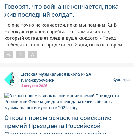
морякам) 🏛 Искусство - это не сухие строчки из
Говорят, что война не кончается, пока
учебников, а живые, страстные и порой очень
жив последний солдат.
чудаковатые люди. Пока вы думаете над ответом,
напоминаем, что в нашем выставочном зале вовсю
Но она точно не кончается, пока мы помним. 🚂 В
работает новая масштабная выставка «Шахтёрская
Новокузнецк снова прибыл тот самый состав,
слава»! Приходите заряжаться мощной энергией
который оставляет след в душе каждого. «Поезд
индустриальной живописи и графики. 📍 Адрес: ул.
Победы» стоял в городе всего 2 дня, но за это время
его посетили сотни жителей Кузбасса - от школьников
Весенняя 9 ⏳ Часы работы: пн-пт с 9:00-18:00
до ветеранов. Это не просто музей на колесах. Это
машина времени. Вы идете по вагонам, а в наушниках
- голос машиниста поровоза Лидии, свидетеля тех
Детская музыкальная школа № 24
событий. Она проведет вас через все ужасы и
г. Междуреченск
Культура
надежды военных лет так, будто вы были там. И в
4 августа 2026
нашем музее хранятся экспонаты, которые тоже
«видели» ту войну. Приходите, мы расскажем.
Открыт прием заявок на соискание
премий Президента Российской
Федерации для преподавателей в