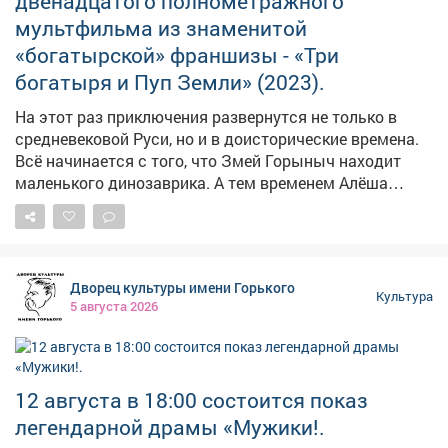
двенадцатого полнометражного
мультфильма из знаменитой
«богатырской» франшизы - «Три
богатыря и Пуп Земли» (2023).
На этот раз приключения развернутся не только в
средневековой Руси, но и в доисторические времена.
Всё начинается с того, что Змей Горыныч находит
маленького динозаврика. А тем временем Алёша
Попович вместе с Князем и говорящим конём Юлием
буквально проваливаются сквозь землю. Теперь Илье
Муромцу и Добрыне Никитичу предстоит выручить
друзей и узнать, что такое загадочный Пуп Земли.
Дворец культуры имени Горького
Героев ждёт встреча с миром динозавров и древних
Культура
5 августа 2026
людей, а также множество невероятных приключений.
Персонажей озвучили известные актёры: Олег
Куликович, Валерий Соловьёв, Дмитрий Быковский-
Ромашов, Сергей Маковецкий и Дмитрий Высоцкий. 📅
12 августа в 18:00 состоится показ
Когда: 11 августа, 13:00 📍 Где: Дворец культуры
легендарной драмы «Мужики!.
имени Горького Вход свободный!