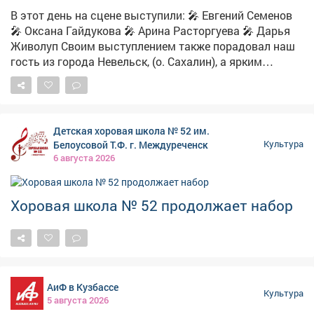
В этот день на сцене выступили: 🎤 Евгений Семенов
🎤 Оксана Гайдукова 🎤 Арина Расторгуева 🎤 Дарья
Живолуп Своим выступлением также порадовал наш
гость из города Невельск, (о. Сахалин), а ярким
украшением программы стало выступление
хореографического коллектива «Сезон» - они добавили
номерам неповторимую энергетику! Ведущей
праздника стала Ремпель Елена Анатольевна -
Детская хоровая школа № 52 им.
директор Дворца культуры имени Горького, именно
Белоусовой Т.Ф. г. Междуреченск
Культура
она создавала атмосферу тепла, уюта и настоящего
6 августа 2026
праздника, заряжая зал и объединяя артистов и
зрителей в единое целое. В программе прозвучали как
проникновенные композиции: "Солдатским матерям",
Хоровая школа № 52 продолжает набор
"Защитники отечества", "Мы вдвоем", "Ромашки
спрятались", так и веселые мелодии, под которые
хотелось танцевать: "Головоломка", "Последняя
электричка", "Немосквич", "Закололо сердце" и другие.
Перед концертом состоялся показ фильма «Улица
АиФ в Кузбассе
победы» - пронзительной картины, созданной при
Культура
5 августа 2026
поддержке Президентского фонда культурных