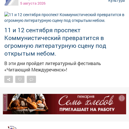
Культура
5 августа 2026
энергии. 🤩 До встречи в Центральной городской
библиотеке на Советской, 44! Задать вопрос можно по
телефону: 20644. #вкзмыски #споёмлюбимоеродное
#афишаВКЗ
11 и 12 сентября проспект
Коммунистический превратится в
огромную литературную сцену под
открытым небом.
В эти дни пройдет литературный фестиваль
«Читающий Междуреченск»!
реклама