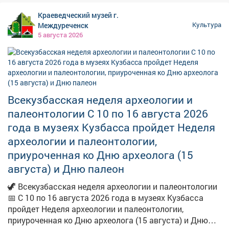
крепости. Третий вагон «везёт» нас на фронт, в том
технологий, объемного звука и реалистичных
числе через окопы и раненых. Удочки и лыжи
Краеведческий музей г.
экспозиций буквально переносят посетителей в
пассажиров сменяются на винтовки, и людей...
Междуреченск
Культура
события военных лет.
5 августа 2026
Всекузбасская неделя археологии и
палеонтологии С 10 по 16 августа 2026
года в музеях Кузбасса пройдет Неделя
археологии и палеонтологии,
приуроченная ко Дню археолога (15
августа) и Дню палеон
🦖 Всекузбасская неделя археологии и палеонтологии
📅 С 10 по 16 августа 2026 года в музеях Кузбасса
пройдет Неделя археологии и палеонтологии,
приуроченная ко Дню археолога (15 августа) и Дню