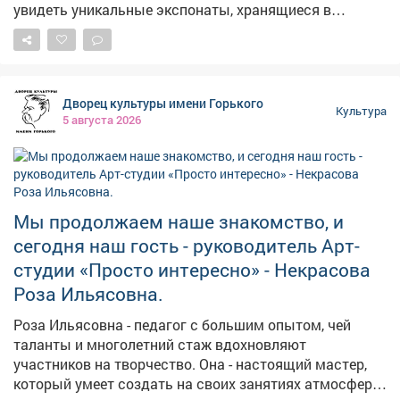
свободный!
увидеть уникальные экспонаты, хранящиеся в
музейных фондах. Вас ждут интересные экскурсии,
интерактивные программы и новые открытия!
Следите за публикациями в социальных сетях. Также
вы можете посетить любое мероприятие в музеях по
Дворец культуры имени Горького
всей области. Подробности в карточках.
Культура
5 августа 2026
#Неделя_археологии_палеонтологии_в_Кузбассе
Мы продолжаем наше знакомство, и
сегодня наш гость - руководитель Арт-
студии «Просто интересно» - Некрасова
Роза Ильясовна.
Роза Ильясовна - педагог с большим опытом, чей
таланты и многолетний стаж вдохновляют
участников на творчество. Она - настоящий мастер,
который умеет создать на своих занятиях атмосферу