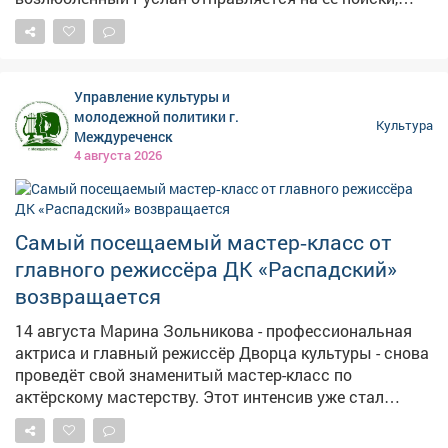
сталкиваясь на своём пути с магическими
ловушками, говорящим медведем и даже попадает в
сражение с колдуном в небесах. Эта яркая
анимационная версия классической поэмы Пушкина
Управление культуры и
от создателей «Снежной королевы». Яркие персонажи
молодежной политики г.
Культура
и динамичный сюжет не оставили равнодушными ни
Междуреченск
детей, ни взрослых. Следите за афишами - впереди
4 августа 2026
ещё много интересных кинопоказов!
Самый посещаемый мастер‑класс от
главного режиссёра ДК «Распадский»
возвращается
14 августа Марина Зольникова - профессиональная
актриса и главный режиссёр Дворца культуры - снова
проведёт свой знаменитый мастер-класс по
актёрскому мастерству. Этот интенсив уже стал
одним из самых популярных в городе: на него
приходят, чтобы прокачать уверенность, снять