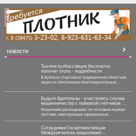
реклама
НОВОСТИ
Тысячи кузбассовцев бесплатно
получат уголь - подробности
В Кузбассе стартовала традиционная областная
акция по обеспечению благотворительным
углем. Так, в администрации правительства...
Будьте бдительны - участились случаи
мошенничества с поверкой счётчиков и
«жилищными проверками»
Мошенники раскладывают по почтовым ящикам
листовки, имитирующие официальные
уведомления, а также звонят жителям и
требуют...
Сотрудники Госавтоинспекции
Междуреченска продолжают