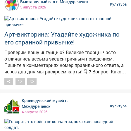
Выставочный зал г. Междуреченск
Культура
5 августа 2026
Арт-викторина: Угадайте художника по
его странной привычке!
Проверим вашу интуицию? Великие творцы часто
отличались весьма эксцентричным поведением.
Пишите в комментариях номер правильного ответа, а
через два дня мы раскроем карты! 👇 ❓ Вопрос: Какой
великий русский художник так сильно любил птиц, что
каждую весну скупал на рынках целые клетки с
пернатыми только для того, чтобы тут же выпустить
их на волю прямо на глазах у изумленной публики? 1️⃣
Краеведческий музей г.
Иван Шишкин (набирался вдохновения для лесных
Междуреченск
Культура
пейзажей) 2️⃣ Василий Перов (изучал повадки птиц для
4 августа 2026
своих охотничьих картин) 3️⃣ Алексей Саврасов (автор
знаменитого полотна «Грачи прилетели») 4️⃣ Иван
Айвазовский (считал, что птицы приносят удачу