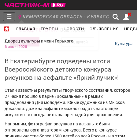
☰
КЕМЕРОВСКАЯ ОБЛАСТЬ - КУЗБАСС
ГЛАВНАЯ
ГРУППЫ
НОВОСТИ
ОБЪЯВЛЕНИЯ
НЕДВ
МЕЖДУРЕЧЕНСК
- Ваш город?
Главная
Группы
Новости
Дворец культуры имени Горького
Культура
6 июля 2026
В Екатеринбурге подведены итоги
Всероссийского детского конкурса
Объявления
Недвижимость
Услуги
рисунков на асфальте «Яркий лучик»!
Стали известны результаты творческого состязания, которое
27 июня прошло в парке «Вокзальный» в рамках
празднования Дня молодёжи. Юные художники из Мысков
Работа
Транспорт
Компании
доказали: даже на асфальте можно создать настоящее
искусство - и погода не стала преградой для вдохновения.
Напомним, фотографии рисунков на асфальте были
отправлены организаторам конкурса. Всего в конкурсе
приняли участие более 1500 детей со всей России - и в этом