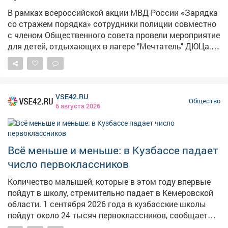
В рамках всероссийской акции МВД России «Зарядка
со стражем порядка» сотрудники полиции совместно
с членом Общественного совета провели мероприятие
для детей, отдыхающих в лагере "Мечтатель" ДЮЦа. В
начале мероприятия инспектор отдела по делам
несовершеннолетних Отдела МВД России
«Междуреченский» лейтенант полиции Карина
Удалова напомнила о важности здоровья как
VSE42.RU
главного ресурса человека, основы для успешной
Общество
6 августа 2026
учёбы, карьеры и счастливой жизни. Она рассказала о
необходимости начинать утро с зарядки, которая не
только поддерживает жизненный тонус и энергию в
течение дня, но и способствует укреплению здоровья
Всё меньше и меньше: в Кузбассе падает
в целом. Кроме этого говорили о соблюдении режима
число первоклассников
дня, о полноценном питании и недопустимости иметь
вредные привычки, а также об ответственности за
Количество малышей, которые в этом году впервые
совершение противоправных деяний. Затем
пойдут в школу, стремительно падает в Кемеровской
инструктор по профессиональной, служебной и
области. 1 сентября 2026 года в кузбасские школы
физической подготовки отдела по работе с личным
пойдут около 24 тысяч первоклассников, сообщает
составом сержант полиции Любовь Аникина провела
PROKUZBASS.RU со ссылкой на областное