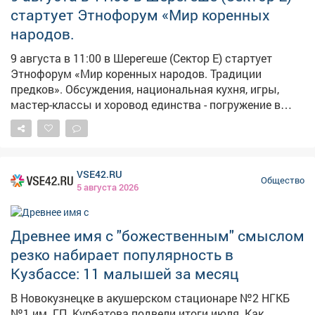
стартует Этнофорум «Мир коренных
народов.
9 августа в 11:00 в Шерегеше (Сектор Е) стартует
Этнофорум «Мир коренных народов. Традиции
предков». Обсуждения, национальная кухня, игры,
мастер-классы и хоровод единства - погружение в
культуру гарантировано! Слышите зов предков?
Приезжайте!
VSE42.RU
Общество
5 августа 2026
Древнее имя с "божественным" смыслом
резко набирает популярность в
Кузбассе: 11 малышей за месяц
В Новокузнецке в акушерском стационаре №2 НГКБ
№1 им. Г.П. Курбатова подвели итоги июля. Как