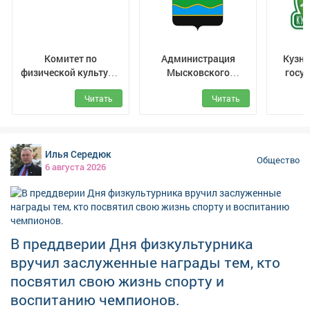
трудяги: варианты принимаются до 10 августа в
паблике аэропорта. Пользователи соцсетей уже
породили десятки идей. Среди них "АэроКузя",
"Новокузя", "Робочист", "Пылетузик", "Мойша",Р. У. А. Н.
Комитет по
Администрация
Кузне
(робот-уборщик аэропорта Новокузнецк), "Робби" и
физической культуре,
Мысковского
госу
другие.
спорту и туризму
городского округа
п
Читать
Читать
администрации
за
города Новокузнецк
Илья Середюк
Общество
6 августа 2026
В преддверии Дня физкультурника
вручил заслуженные награды тем, кто
посвятил свою жизнь спорту и
воспитанию чемпионов.