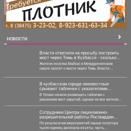
реклама
НОВОСТИ
Власти ответили на просьбу построить
мост через Томь в Кузбассе - сколько
потребуется денег
Жители поселка Майзас в Междуреченском
округе просят о мосте через Томь. Власти
прокомментировали ситуацию. ...
В кузбасском городе неизвестные
срывают таблички с указателями
укрытий
В Топках начали размещать таблички с
указанием мест укрытий, однако не все жители
отнеслись к...
Сотрудники Центра лицензионно-
разрешительной работы Росгвардии
Кузбасса с начала года проверили
По результатам мероприятий свыше полутора
свыше пяти тысяч владельцев оружия.
тысяч единиц арсенала изъяты, часть