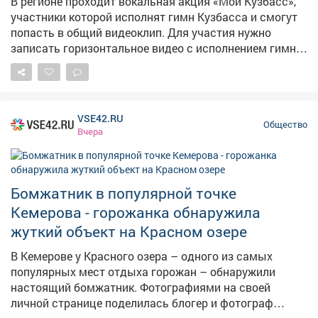
В регионе проходит вокальная акция «Мой Кузбасс»,
участники которой исполнят гимн Кузбасса и смогут
попасть в общий видеоклип. Для участия нужно
записать горизонтальное видео с исполнением гимна
в хорошем качестве и опубликовать его на своей
странице во «ВКонтакте» с хештегом #МойКузбасс.
Итоговый клип, в который войдут лучшие видеозаписи
жителей региона, покажут в День шахтера в Кемерове.
VSE42.RU
Присоединяйтесь к акции и станьте частью общего
Общество
Вчера
поздравления Кузбасса!
Бомжатник в популярной точке
Кемерова - горожанка обнаружила
жуткий объект на Красном озере
В Кемерове у Красного озера – одного из самых
популярных мест отдыха горожан – обнаружили
настоящий бомжатник. Фотографиями на своей
личной странице поделилась блогер и фотограф