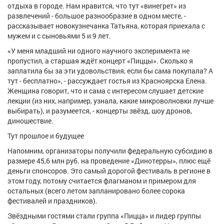
отдыха в городе. Нам нравится, что тут «винегрет» из
развлечений - большое разнообразие в одном месте, -
рассказывает новокузнечанка Татьяна, которая приехала с
мужем и с сыновьями 5 и 9 лет.
«У меня младший ни одного научного эксперимента не
пропустил, а старшая ждёт концерт «Пиццы». Сколько я
заплатила бы за эти удовольствия, если бы сама покупала? А
тут - бесплатно», - рассуждает гостья из Красноярска Елена.
Женщина говорит, что и сама с интересом слушает детские
лекции (из них, например, узнала, какие микроволновки лучше
выбирать), и разумеется, - концерты звёзд, шоу дронов,
диношествие.
Тут прошлое и будущее
Напомним, организаторы получили федеральную субсидию в
размере 45,6 млн руб. на проведение «Динотерры», плюс ещё
деньги спонсоров. Это самый дорогой фестиваль в регионе в
этом году, потому считается флагманом и примером для
остальных (всего летом запланировано более сорока
фестивалей и праздников).
Звёздными гостями стали группа «Пицца» и лидер группы