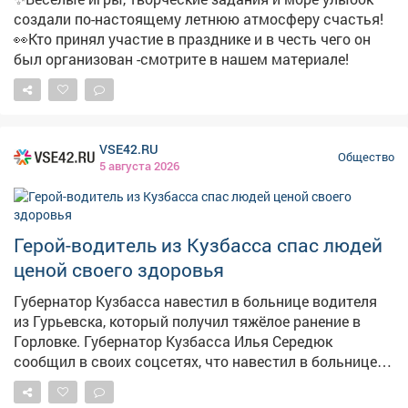
https://mrech.ru/media/texteditor/2026/06/26/20260626-
создали по-настоящему летнюю атмосферу счастья!
1162.pdf
👀Кто принял участие в празднике и в честь чего он
был организован -смотрите в нашем материале!
VSE42.RU
Общество
5 августа 2026
Герой-водитель из Кузбасса спас людей
ценой своего здоровья
Губернатор Кузбасса навестил в больнице водителя
из Гурьевска, который получил тяжёлое ранение в
Горловке. Губернатор Кузбасса Илья Середюк
сообщил в своих соцсетях, что навестил в больнице
Алексея Максимова – водителя гурьевского
аварийно-восстановительного отряда. Мужчина