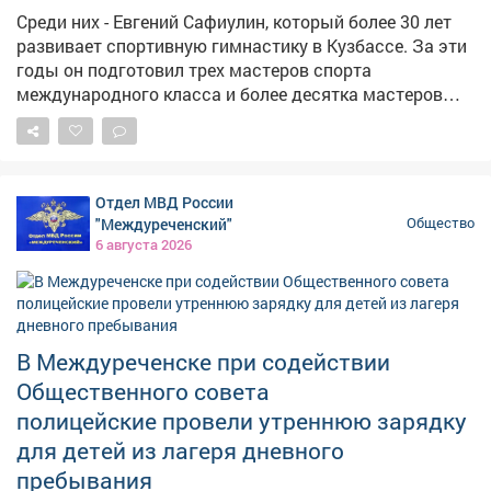
Среди них - Евгений Сафиулин, который более 30 лет
развивает спортивную гимнастику в Кузбассе. За эти
годы он подготовил трех мастеров спорта
международного класса и более десятка мастеров
спорта России, а сегодня - руководит крупнейшей в
стране школой гимнастики. Более полувека посвятил
спорту Виктор Сунайкин. Под его руководством
кузбасская школа тяжелой атлетики воспитала
Отдел МВД России
чемпионов мира и Европы, а в 2020 году была
"Междуреченский"
Общество
признана лучшей спортивной школой России. В
6 августа 2026
Кузбассе регулярно занимаются спортом больше 1,5
млн человек. Во многом это результат системной
работы наших тренеров, преподавателей,
инструкторов и всех, кто каждый день помогает
В Междуреченске при содействии
людям выбирать активный и здоровый образ жизни.
Поздравляю всех работников отрасли с наступающим
Общественного совета
Днем физкультурника! Спасибо за преданность
полицейские провели утреннюю зарядку
своему делу и за ваши победы!
для детей из лагеря дневного
пребывания