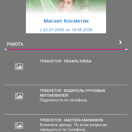
д
ю
у
щ
щ
и
Магнит Косметик
и
й
c 22.07.2026 по 18.08.2026
й
РАБОТА
ТРЕБУЕТСЯ - ПЕКАРЬ ХЛЕБА
30
000
руб.
ТРЕБУЕТСЯ - ВОДИТЕЛЬ ГРУЗОВЫХ
АВТОМОБИЛЕЙ
Подробности по телефону..
ТРЕБУЕТСЯ - МАСТЕРА МАНИКЮРА
Возможна аренда. По всем вопросам
обращаться по телефону..