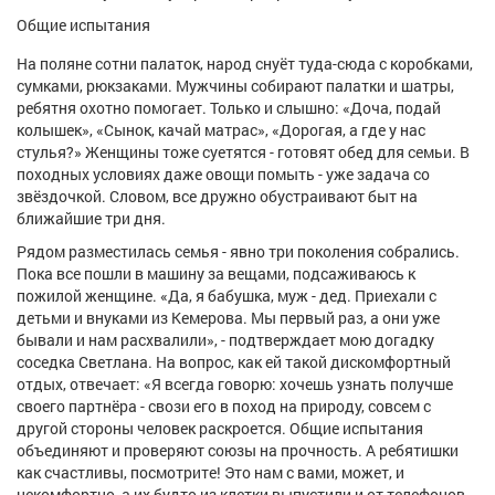
Афиша
Обучение
Проекты
Общие испытания
На поляне сотни палаток, народ снуёт туда-сюда с коробками,
сумками, рюкзаками. Мужчины собирают палатки и шатры,
ребятня охотно помогает. Только и слышно: «Доча, подай
колышек», «Сынок, качай матрас», «Дорогая, а где у нас
Товары
Поздравления
Погода
стулья?» Женщины тоже суетятся - готовят обед для семьи. В
походных условиях даже овощи помыть - уже задача со
звёздочкой. Словом, все дружно обустраивают быт на
ближайшие три дня.
Рядом разместилась семья - явно три поколения собрались.
ТВ программа
Я - пенсионер
Пока все пошли в машину за вещами, подсаживаюсь к
пожилой женщине. «Да, я бабушка, муж - дед. Приехали с
детьми и внуками из Кемерова. Мы первый раз, а они уже
бывали и нам расхвалили», - подтверждает мою догадку
соседка Светлана. На вопрос, как ей такой дискомфортный
отдых, отвечает: «Я всегда говорю: хочешь узнать получше
своего партнёра - свози его в поход на природу, совсем с
другой стороны человек раскроется. Общие испытания
объединяют и проверяют союзы на прочность. А ребятишки
как счастливы, посмотрите! Это нам с вами, может, и
некомфортно, а их будто из клетки выпустили и от телефонов