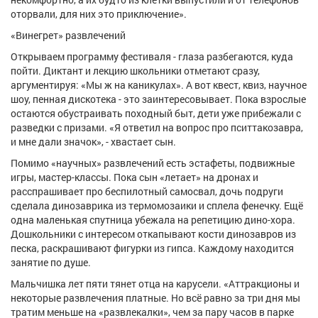
оторвали, для них это приключение».
«Винегрет» развлечений
Открываем программу фестиваля - глаза разбегаются, куда
пойти. Диктант и лекцию школьники отметают сразу,
аргументируя: «Мы ж на каникулах». А вот квест, квиз, научное
шоу, пенная дискотека - это заинтересовывает. Пока взрослые
остаются обустраивать походный быт, дети уже прибежали с
разведки с призами. «Я ответил на вопрос про пситтакозавра,
и мне дали значок», - хвастает сын.
Помимо «научных» развлечений есть эстафеты, подвижные
игры, мастер-классы. Пока сын «летает» на дронах и
расспрашивает про беспилотный самосвал, дочь подруги
сделала динозаврика из термомозаики и сплела фенечку. Ещё
одна маленькая спутница убежала на репетицию дино-хора.
Дошкольники с интересом откапывают кости динозавров из
песка, раскрашивают фигурки из гипса. Каждому находится
занятие по душе.
Мальчишка лет пяти тянет отца на карусели. «Аттракционы и
некоторые развлечения платные. Но всё равно за три дня мы
тратим меньше на «развлекалки», чем за пару часов в парке