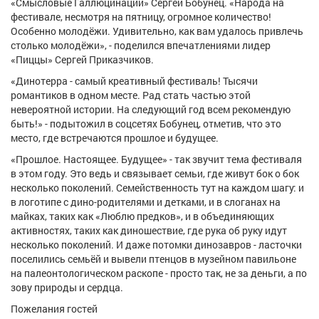
«Смысловые Галлюцинации» Сергей Бобунец. «Народа на
фестивале, несмотря на пятницу, огромное количество!
Особенно молодёжи. Удивительно, как вам удалось привлечь
столько молодёжи», - поделился впечатлениями лидер
«Пиццы» Сергей Приказчиков.
«Динотерра - самый креативный фестиваль! Тысячи
романтиков в одном месте. Рад стать частью этой
невероятной истории. На следующий год всем рекомендую
быть!» - подытожил в соцсетях Бобунец, отметив, что это
место, где встречаются прошлое и будущее.
«Прошлое. Настоящее. Будущее» - так звучит тема фестиваля
в этом году. Это ведь и связывает семьи, где живут бок о бок
несколько поколений. Семейственность тут на каждом шагу: и
в логотипе с дино-родителями и детками, и в слоганах на
майках, таких как «Люблю предков», и в объединяющих
активностях, таких как диношествие, где рука об руку идут
несколько поколений. И даже потомки динозавров - ласточки
поселились семьёй и вывели птенцов в музейном павильоне
на палеонтологическом раскопе - просто так, не за деньги, а по
зову природы и сердца.
Пожелания гостей