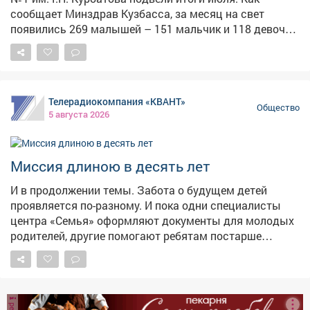
сообщает Минздрав Кузбасса, за месяц на свет
появились 269 малышей – 151 мальчик и 118 девочек.
Среди новорождённых мальчиков абсолютным
лидером по популярности стало имя Михаил – его
выбрали родители 11 раз. В ведомстве отметили, что
слухи о том, что имя Миша выходит из моды, сильно
Телерадиокомпания «КВАНТ»
преувеличены. Наоборот, оно стремительно набирает
Общество
5 августа 2026
популярность. Врачи и сотрудники роддома
поздравили все семьи с пополнением и пожелали
малышам здоровья и счастливого детства. Всего за
Миссия длиною в десять лет
месяц в роддоме приняли 269 новорождённых, что
стало одним из самых высоких показателей в этом
И в продолжении темы. Забота о будущем детей
году.
проявляется по-разному. И пока одни специалисты
центра «Семья» оформляют документы для молодых
родителей, другие помогают ребятам постарше
обрести то, что нельзя купить в магазине, -
уверенность в себе.