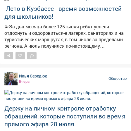
Камбалин . Состоялась церемония награждения - 13
️ Лето в Кузбассе - время возможностей
человек получили заслуженные награды за
добросовестный труд. Тёплую атмосферу вечера
для школьников!
создали творческие коллективы ДК «Распадский»:
💫За два месяца более 125тысяч ребят успели
«Звонкий каблучок», «Ералаш», солисты Александр
отдохнуть и оздоровиться-в лагерях, санаториях и на
Кожевников, Ольга Хонкина, Никита Федерягин, а
туристических маршрутах, в том числе за пределами
финальной точкой стало выступление Михаила и
региона. А июль получился по-настоящему
Марии Чакилевых, Алены Еськовой и Татьяны
насыщенным: прошло свыше 600профильных смен-
Мажитовой. Спасибо строителям за то, что делаете
волонтёрских, научных, профориентационных и
наш город удобным, красивым и устремлённым в
патриотических. 📌Растёт и инфраструктура для
будущее. С праздником! 🏙 #ДеньСтроителя
детского отдыха: уже в следующем году начнётся
#СпасибоСтроителям
Илья Середюк
строительство двух новых корпусов в центре
Общество
Вчера
«Авангард». 👉Подробности-в нашем материале!
Держу на личном контроле отработку
обращений, которые поступили во время
прямого эфира 28 июля.