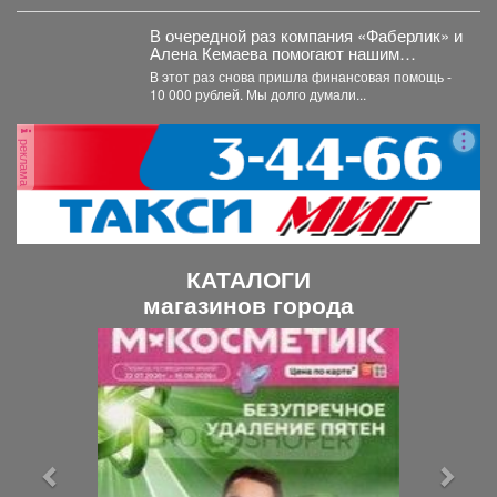
собственников привлечена к административной
ответственности.
В очередной раз компания «Фаберлик» и
Алена Кемаева помогают нашим
хвостикам!
В этот раз снова пришла финансовая помощь -
10 000 рублей. Мы долго думали...
реклама
КАТАЛОГИ
магазинов города
П
С
р
л
е
е
д
д
ы
у