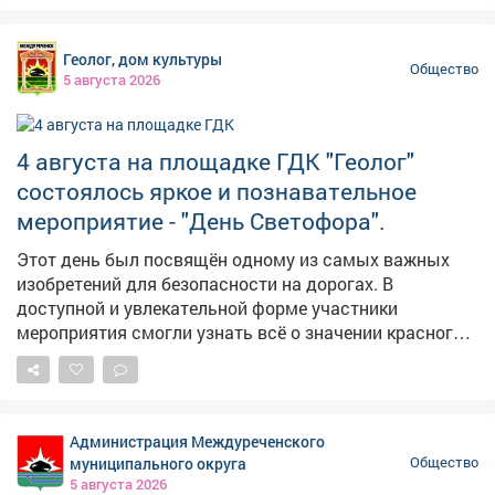
Геолог, дом культуры
Общество
5 августа 2026
4 августа на площадке ГДК "Геолог"
состоялось яркое и познавательное
мероприятие - "День Светофора".
Этот день был посвящён одному из самых важных
изобретений для безопасности на дорогах. В
доступной и увлекательной форме участники
мероприятия смогли узнать всё о значении красного,
жёлтого и зелёного цветов. Познакомиться с историей
создания первого светофора и его эволюцией до
современных моделей. Поучаствовать в
интерактивных играх и викторинах. Праздник в ГДК
Администрация Междуреченского
"Геолог" стал не просто развлечением, а важным
муниципального округа
Общество
уроком в игровой форме, который напомнил всем
5 августа 2026