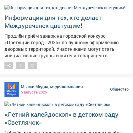
гостям: безопасность начинается с каждого из нас.
Такие события помогают заложить основы
ответственного поведения на дороге с самого раннего
Информация для тех, кто делает
возраста.
Междуреченск цветущим!
Продлён приём заявок на городской конкурс
«Цветущий город - 2026» по лучшему оформлению
дворовых территорий. Участниками могут стать
инициативные группы и жители товариществ
собственников жилья и многоквартирных домов.
Номинации следующие: 🌼 «Лучшая клумба-цветник»
🌺 «Цветочный палисадник» 🌸 «Наш цветущий двор»
🌻 «Цветущий балкон» 🌹 «Цветочный кадр»
Мыски Медиа, медиакомпания
(фотоконкурс) 🪻 «Управляю, цветами украшаю» 💐
Общество
5 августа 2026
«Ботанический бунт» 🪷 «Мой цветущий дом» Заявки
на участие принимаются в печатном или электронном
виде: - г.Междуреченск, пр.Строителей, 20а, кабинет
«Летний калейдоскоп» в детском саду
420 - эл. адрес: replan@mrech.ru 📞 Телефон для
справок: 2-82-77. Положение о конкурсе размещено на
«Светлячок»
сайте администрации:
✨Весёлые игры, творческие задания и море улыбок