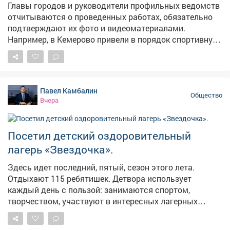
Главы городов и руководители профильных ведомств
отчитываются о проведенных работах, обязательно
подтверждают их фото и видеоматериалами.
Например, в Кемерово привели в порядок спортивную
площадку на Притомской набережной. Обновили
лавочки, заменили сетки на кольцах и воротах,
покрасили теннисные столы, расчистили территорию.
Возьму мяч и с сыном дойду до площадки. Проверим
Павел Камбалин
лично. По обращению жителя села Глубокое начали
Общество
Вчера
установку комплекса фотовидеофиксации на трассе
Новосибирск - Ленинск-Кузнецкий - Кемерово - Юрга.
Некоторые водители там нарушают, люди боятся за
Посетил детский оздоровительный
детей. Специалисты уже готовят фундамент под
лагерь «Звездочка».
опорную конструкцию. В Березовском ликвидировали
несанкционированную свалку в районе Мариинского
Здесь идет последний, пятый, сезон этого лета.
поворота. Вывезли 40 тонн мусора, очистили участок
Отдыхают 115 ребятишек. Детвора использует
и привели его в порядок. Спасибо за ваши
каждый день с пользой: занимаются спортом,
комментарии. Они очень помогают нам делать
творчеством, участвуют в интересных лагерных
Кузбасс лучше.
мероприятиях. Отметил шикарную природу и
развитую инфраструктуру на территории. Есть места