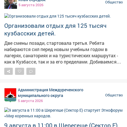
автокресло, прогулочную коляску и стульчик для
Общество
5 августа 2026
кормления. Алексия Киселева из Ленинск-Кузнецкого
округа - студентка. Ее сыну исполнилось 11 месяцев.
Прокатом семья Киселевых пользуется уже не в
Организовали отдых для 125 тысяч
первый раз: брали коляску, манеж, ходунки,
кузбасских детей.
видеоняню и зимние санки. Сейчас понадобилось
детское автокресло. Решили не покупать на короткое
Две смены позади, стартовала третья. Ребята
время, а снова взять в прокате. Когда давал
набираются сил перед новым учебным годом в
поручение запустить меру поддержки, опирался на
лагерях, санаториях и на туристических маршрутах -
собственный опыт отца троих детей. Чтобы купить
как в Кузбассе, так и за его пределами. Добиваемся
все необходимое и обновлять по мере роста, нужны
того, чтобы с каждым годом наши юные земляки
серьезные деньги - не каждому семейному бюджету
получали все больше возможностей - не только
по силам. Гораздо удобнее взять бесплатно на время
провести лето, но еще и развить свои таланты,
все необходимое.
обрести новые знания и навыки, завести друзей.
Администрация Междуреченского
Обновляем и инфраструктуру лагкерей. В следующем
муниципального округа
Общество
году начнем строительство двух новых корпусов в
5 августа 2026
центре «Авангард» в Белово.
9 августа в 11:00 в Шерегеше (Сектор Е)