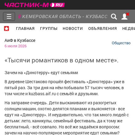
☰
КЕМЕРОВСКАЯ ОБЛАСТЬ - КУЗБАСС
ГЛАВНАЯ
ГРУППЫ
НОВОСТИ
ОБЪЯВЛЕНИЯ
НЕДВ
Главная
Группы
Новости
АиФ в Кузбассе
Общество
6 июля 2026
«Тысячи романтиков в одном месте».
Объявления
Недвижимость
Услуги
Зачем на «Динотерру» едут семьями
В деревне Шестаково прошёл фестиваль «Динотерра» уже в
пятый раз. За три дня на нём побывали 57 тысяч человек, в
том числе и kuzbass.aif.ru с семьёй и друзьями.
На заправке очередь. Дети выскакивают из разогретых
Работа
Транспорт
Компании
солнцем машин, охотно делятся планами и выясняется - все
едут на «Динотерру». И неудивительно, что так много людей с
детьми: лето, каникулы, семейный фестиваль, да к тому же
бесплатный, - всё совпало. Но всё же задаёмся вопросом:
зачем на научно-популярное мероприятие едут семьями?