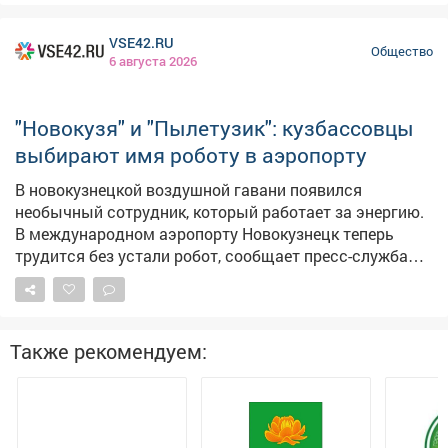
для проведения времени на случай непогоды.
Пообщался с ребятами из разных отрядов: с
VSE42.RU
маленькими и уже большими отдыхающими. У всех
Общество
6 августа 2026
хорошее настроение и желание вернуться сюда в
следующем году. Спасибо за импровизированный
творческий номер!
"Новокузя" и "Пылетузик": кузбассовцы
выбирают имя роботу в аэропорту
В новокузнецкой воздушной гавани появился
необычный сотрудник, который работает за энергию.
В международном аэропорту Новокузнецк теперь
трудится без устали робот, сообщает пресс-служба
аэрогавани. Инновационный работник
самостоятельно чистит пол. – Он внимательно следит
за обстановкой: видит пассажиров и препятствия,
аккуратно объезжает, а если путь занят, остановится
Также рекомендуем:
и подождёт. Перед началом уборки обязательно
предупредит пассажиров, чтобы всем было
комфортно, – сказали в аэропорту. Кузбассовцам
предложено выбрать имя для роботизированного