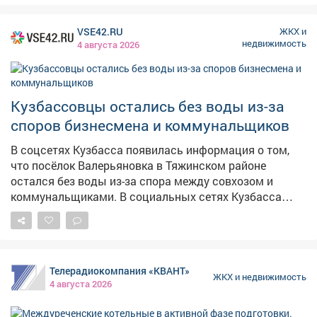
если подвалы и погреба будут затоплены.
VSE42.RU
ЖКХ и
недвижимость
4 августа 2026
Кузбассовцы остались без воды из-за
споров бизнесмена и коммунальщиков
В соцсетях Кузбасса появилась информация о том,
что посёлок Валерьяновка в Тяжинском районе
остался без воды из-за спора между совхозом и
коммунальщиками. В социальных сетях Кузбасса
жительница посёлка Валерьяновка Тяжинского
района сообщила о проблеме с водоснабжением. По
ее словам населённый пункт полностью остался без
воды. По словам автора обращения, причиной стало
Телерадиокомпания «КВАНТ»
отключение водонасосной башни из-за спора между
ЖКХ и недвижимость
4 августа 2026
собственником совхоза "Боровской" и коммунальной
организацией по вопросу оплаты электроэнергии.