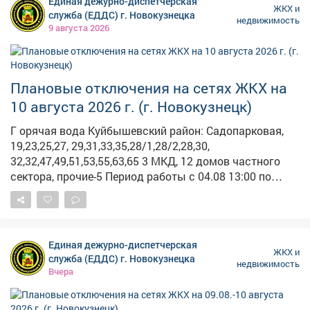
Единая дежурно-диспетчерская
ЖКХ и
служба (ЕДДС) г. Новокузнецка
недвижимость
9 августа 2026
Плановые отключения на сетях ЖКХ на
10 августа 2026 г. (г. Новокузнецк)
Г орячая вода Куйбышевский район: Садопарковая,
19,23,25,27, 29,31,33,35,28/1,28/2,28,30,
32,32,47,49,51,53,55,63,65 3 МКД, 12 домов частного
сектора, прочие-5 Период работы с 04.08 13:00 по
18.08 17:00 Описание работ: Гидравлические
испытания т/сетей на прочность и плотность от
котельной №32 (согласно графику) Работает: ООО
«Энерго Транзит» Центральный район: Запорожская,
Единая дежурно-диспетчерская
15а 1 МКД Период работы 11.08 с 10:00 по 16:00
ЖКХ и
служба (ЕДДС) г. Новокузнецка
недвижимость
Описание работ: Установка приборов учета Работает:
Вчера
ООО «НТК» Центральный район: Тольятти, 30 1 МКД
Период работы 10.08 с 09:00 по 17:00 Описание работ: