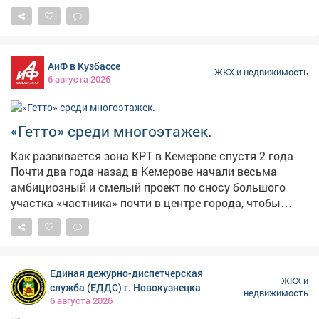
#борьбасдолжниками
АиФ в Кузбассе
ЖКХ и недвижимость
6 августа 2026
«Гетто» среди многоэтажек.
Как развивается зона КРТ в Кемерове спустя 2 года
Почти два года назад в Кемерове начали весьма
амбициозный и смелый проект по сносу большого
участка «частника» почти в центре города, чтобы
проложить там инфраструктуру для будущих
многоэтажных микрорайонов. Скоро будет сдан
первый дом. Однако активная работа кипит далеко не
на всех участках. kuzbass.aif.ru выяснял подробности.
Единая дежурно-диспетчерская
Сокращение в три раза Всего в Кемерове под проекты
ЖКХ и
служба (ЕДДС) г. Новокузнецка
недвижимость
КРТ первого этапа отведены 11 микрорайонов общей
6 августа 2026
площадью 540 гектаров. Здесь предусмотрено