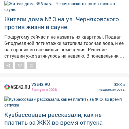
показателями в реальном времени и сама регулирует
д/сад №1; 36 квартал: пр.Коммунистический
работу.
8,10,12,14,16; ул.Юдина 11; пр.Строителей 11,15,19;
ул.Комарова 12; д/сад № 24; д/сад № 55; ТЦ
Жители дома № 3 на ул. Черняховского
«Меркурий»; Рынок; 39 кв-л: пр.Коммунистический
против жизни в сауне.
1,3,5; пр.50 лет Комсомола 1,2,4,5; ул.Юдина 2,4;
ул.Кузнецкая 3; д/сад № 21; 40...
По-другому сейчас и не назвать их квартиры. Подвал
6-подъездной пятиэтажки затопила горячая вода, и её
пар проник во все жилые помещения. Решение
ситуации уже затянулось на неделю. В понедельник на
месте побывала наша съёмочная группа, выслушала
беспокойства жителей, а во вторник мы туда
отправились ещё раз, чтобы поприсутствовать на
выездном совещании жилищников и
VSE42.RU
ЖКХ и
коммунальщиков. #новости10канала
недвижимость
5 августа 2026
Кузбассовцам рассказали, как не
платить за ЖКХ во время отпуска