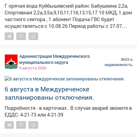
Г орячая вода Куйбышевский район: Бабушкина 2,2а,
Спортивная 2,2а,3,5а,9,10,11,11б,13,15,17 10 МКД, 1 дом
частного сектора , 1 абонент Подача ГВС будет
осуществляться с 10.08.26 Период работы с 27.07
09:00 по 09.08 17:00 Описание работ: Гидравлические
испытания т/сетей на прочность и плотность от
котельной Абагуровский разъезд №2 (согласно
графику) Работает: ООО «ЭнергоТранзит» Заводской
Администрация Междуреченского
район: Станционная, 15,19,20,22, 25,29,29/1 4 жилых
ЖКХ и
муниципального округа
недвижимость
дома, проч. - 3 Период работы с 24.07 09:00 по 07.08
5 августа 2026
19:00 Описание работ: Гидравлические испытания т/
сетей на прочность и плотность от котельной
Полосухинская (согласно графику) Работает: ООО
6 августа в Междуреченске
«ЭнергоТранзит» Куйбышевский район: Садопарковая
запланированы отключения.
19,23,25,27,29, 31,33,35,28/1,28/2,28,30,32, 32,
47,49,51,53,55,63,65 3 МКД, 12 домов частного сектора,
Подробности - в карточках. ️ В случае аварий звоните в
5 прочие Период работы с 04.08 13:00 по 18.08 17:00
ЕДДС: 4-21-73 или 4-21-39
Описание работ: Гидравлические испытания т/сетей
на прочность и плотность от котельной №32
(согласно графику) Работает: ООО «Энерго Транзит»