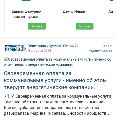
протяженностью по длине канала 106,0 метров).
Работает Междуреченский филиал ООО ХК "СДС-
Единая дежурно-
Денис Ильин
АиФ
Энерго".
диспетчерская
служба
Читать
Читать
Междуреченского
муниципального
округа
Телеканал «Кузбасс Первый»
ЖКХ и
недвижимость
6 августа 2026
Своевременная оплата за
коммунальные услуги - именно об этом
твердят энергетические компании.
⚡💦💰 Своевременная оплата за коммунальные услуги
- именно об этом твердят энергетические компании.
Все ли кузбассовцы исправно платят по счетам -
разбиралась Марина Киселёва. #новости #общество