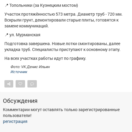
Афиша
Обучение
Проекты
📍 Топольники (за Кузнецким мостом)
Участок протяжённостью 573 метра. Диаметр труб - 720 мм.
Вскрыли грунт, демонтировали старые плиты, готовятся к
замене коммуникаций.
📍 ул. Мурманская
Товары
Поздравления
Погода
Подготовка завершена. Новые лотки смонтированы, далее
укладка труб. Специалисты приступают к основному этапу.
На всех участках работы идут по графику.
Фото: VK Денис Ильин
ТВ программа
Я - пенсионер
Источник
Обсуждения
Комментарии могут оставлять только зарегистрированные
пользователи!
регистрация