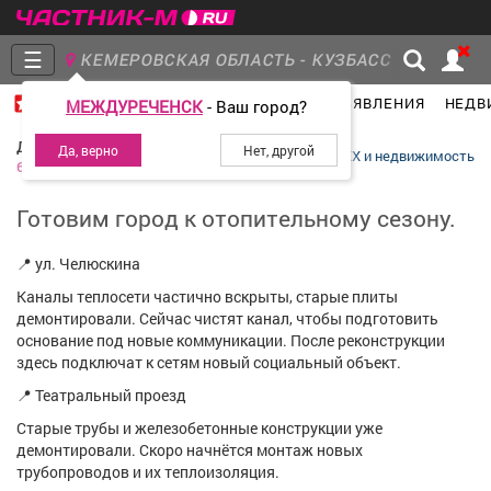
☰
КЕМЕРОВСКАЯ ОБЛАСТЬ - КУЗБАСС
ГЛАВНАЯ
ГРУППЫ
НОВОСТИ
ОБЪЯВЛЕНИЯ
НЕДВ
МЕЖДУРЕЧЕНСК
- Ваш город?
Главная
Группы
Новости
Денис Ильин
ЖКХ и недвижимость
6 июля 2026
Готовим город к отопительному сезону.
Объявления
Недвижимость
Услуги
📍 ул. Челюскина
Каналы теплосети частично вскрыты, старые плиты
демонтировали. Сейчас чистят канал, чтобы подготовить
основание под новые коммуникации. После реконструкции
здесь подключат к сетям новый социальный объект.
Работа
Транспорт
Компании
📍 Театральный проезд
Старые трубы и железобетонные конструкции уже
демонтировали. Скоро начнётся монтаж новых
трубопроводов и их теплоизоляция.