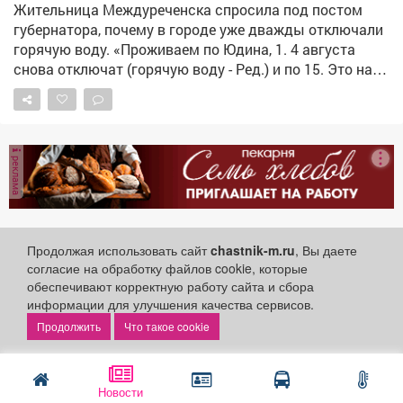
Жительница Междуреченска спросила под постом
губернатора, почему в городе уже дважды отключали
горячую воду. «Проживаем по Юдина, 1. 4 августа
снова отключат (горячую воду - Ред.) и по 15. Это на
каких основаниях? Это что за издевательство над
людьми?» - пишет Евгения. Представители
администрации Междуреченска пояснили, что во
время гидравлических испытаний после планового
реклама
отключения специалисты нашли дефект, требующий
срочного капремонта с заменой трубопроводов.
«Такие дефекты невозможно оставлять до начала
отопительного сезона, поскольку это создаёт риск
аварий и может привести к нарушению
Продолжая использовать сайт
chastnik-m.ru
, Вы даете
Междуреченский отдел Управления
теплоснабжения в зимний период. Именно поэтому
согласие на обработку файлов cookie, которые
Росреестра по Кемеровской области
ЖКХ и
обеспечивают корректную работу сайта и сбора
было принято решение выполнить ремонт сразу после
недвижимость
- Кузбассу
информации для улучшения качества сервисов.
выявления повреждения, несмотря на необходимость
4 августа 2026
продления срока отключения горячего
Что такое cookie
водоснабжения», - объяснили чиновники и извинились
за неудобства. Они добавили, что коммунальщики
Чья это клумба: как разместить
работают без выходных и в усиленном режиме. Фото:
Новости