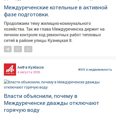
Жители подчёркивают, что исправно платят за воду,
Междуреченские котельные в активной
но, несмотря на это, остались без ресурса. В
администрации Тяжинского муниципального округа
фазе подготовки.
ответили корреспонденту VSE42.RU, что ситуация на
Продолжаем тему жилищно-коммунального
контроле и сотрудники уже выехали на место. –
хозяйства. Так же глава Междуреченска держит на
Работы по подключению водонапорной башни к
личном контроле ход ремонтных работ тепловых
резервному источнику питания, выполнены
сетей в районе улицы Кузнецкая 8.
04.08.2026. Подача воды восстановлена,но
необходимо время для ее наполнения – отметили в
организации.
АиФ в Кузбассе
ЖКХ и недвижимость
4 августа 2026
Власти объяснили, почему в
Междуреченске дважды отключают
горячую воду