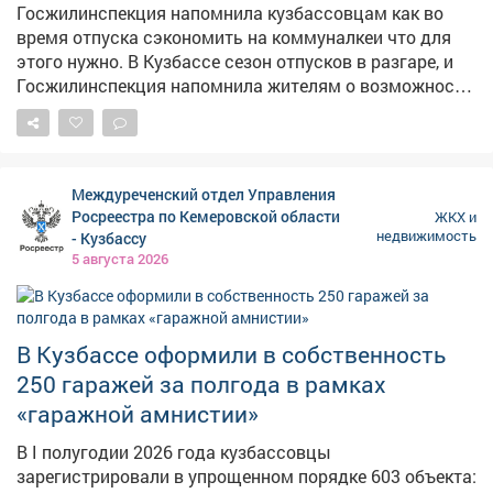
Госжилинспекция напомнила кузбассовцам как во
время отпуска сэкономить на коммуналкеи что для
этого нужно. В Кузбассе сезон отпусков в разгаре, и
Госжилинспекция напомнила жителям о возможности
сэкономить на коммуналке. Перерасчёт можно
сделать, если вас не было дома пять и более дней. Без
дополнительных условий можно пересмотреть плату
за вывоз мусора. А вот за воду, свет и газ перерасчёт
Междуреченский отдел Управления
возможен только при отсутствии счётчиков. Не
Росреестра по Кемеровской области
ЖКХ и
получится сэкономить на отоплении, содержании
недвижимость
- Кузбассу
жилья, капремонте и общедомовых нуждах – эти
5 августа 2026
услуги не зависят от присутствия жильцов. Чтобы
подтвердить отсутствие, нужны билеты, счета из
гостиницы или справка из СНТ. Заявление подаётся в
В Кузбассе оформили в собственность
течение 30 дней после возвращения, перерасчёт
можно сделать максимум за полгода.
250 гаражей за полгода в рамках
«гаражной амнистии»
В I полугодии 2026 года кузбассовцы
зарегистрировали в упрощенном порядке 603 объекта: