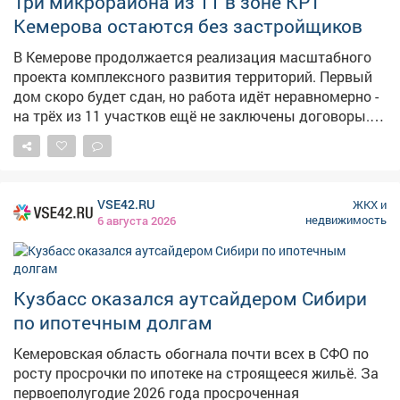
Три микрорайона из 11 в зоне КРТ
Кемерова остаются без застройщиков
В Кемерове продолжается реализация масштабного
проекта комплексного развития территорий. Первый
дом скоро будет сдан, но работа идёт неравномерно -
на трёх из 11 участков ещё не заключены договоры.
Житель Заискитимья Павел Дроздов в соцсетях
выразил недовольство ситуацией в квартале 6/1, где
до сих пор не определён застройщик: «С момента
последней попытки проведения аукциона прошёл
VSE42.RU
ЖКХ и
почти год! Люди, живущие в этом квартале, смотрят
недвижимость
6 августа 2026
на свои разрушающиеся от старости дома и бараки,
но не могут ничего сделать: даже аварийным это
жильё нельзя признать, потому что „оно уже в зоне
КРТ, ждите“ (с моря погоды?). Если участок не нужен
Кузбасс оказался аутсайдером Сибири
застройщикам, почему город не осваивает его?» По
по ипотечным долгам
данным начальника управления городского развития
Николая Хаблюка, на сегодняшний день без
Кемеровская область обогнала почти всех в СФО по
застройщиков остаются микрорайоны 6/1, 6/3 и 12/1.
росту просрочки по ипотеке на строящееся жильё. За
«Мы будем размещать в августе‑сентябре аукционы и
первоеполугодие 2026 года просроченная