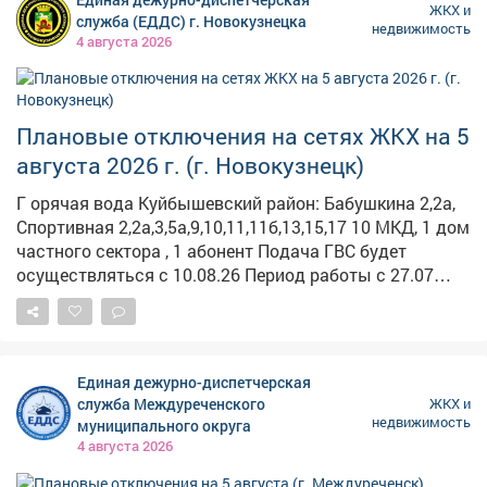
ЖКХ и
Период работы 13.00-17.00 Работает: "Энергосеть" г.
служба (ЕДДС) г. Новокузнецка
недвижимость
Мыски
4 августа 2026
Плановые отключения на сетях ЖКХ на 5
августа 2026 г. (г. Новокузнецк)
Г орячая вода Куйбышевский район: Бабушкина 2,2а,
Спортивная 2,2а,3,5а,9,10,11,11б,13,15,17 10 МКД, 1 дом
частного сектора , 1 абонент Подача ГВС будет
осуществляться с 10.08.26 Период работы с 27.07
09:00 по 09.08 17:00 Описание работ: Гидравлические
испытания т/сетей на прочность и плотность от
котельной Абагуровский разъезд №2 (согласно
графику) Работает: ООО «ЭнергоТранзит» Заводской
Единая дежурно-диспетчерская
район: Станционная, 15,19,20,22, 25,29,29/1 4 жилых
служба Междуреченского
ЖКХ и
дома, проч. - 3 Период работы с 24.07 09:00 по 07.08
недвижимость
муниципального округа
19:00 Описание работ: Гидравлические испытания т/
4 августа 2026
сетей на прочность и плотность от котельной