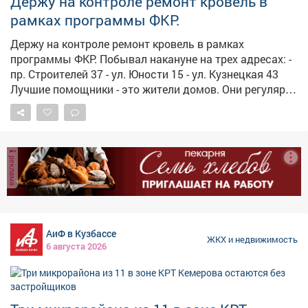
Держу на контроле ремонт кровель в
«Баск»; 35 квартал: пр.Коммунистический 7,11;...
рамках программы ФКР.
Держу на контроле ремонт кровель в рамках
программы ФКР. Побывал накануне на трех адресах: -
пр. Строителей 37 - ул. Юности 15 - ул. Кузнецкая 43
Лучшие помощники - это жители домов. Они регулярно
информируют меня о ходе работ. Так, благодаря их
бдительности, удалось предотвратить подмену
материалов изначально заявленных в смете на
другие. Проверил, как устранены замечания. Есть
реклама
отставания в сроках. Работники обещали ускориться.
Надеюсь, в следующий раз приеду не с ревизией, а
для того, чтобы принять качественную и надежную
работу.
АиФ в Кузбассе
ЖКХ и недвижимость
6 августа 2026