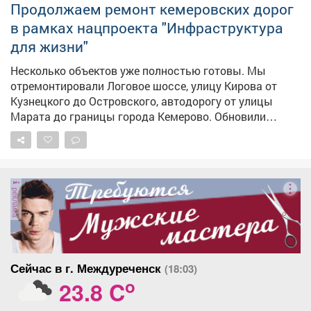
Продолжаем ремонт кемеровских дорог
в рамках нацпроекта "Инфраструктура
для жизни"
Несколько объектов уже полностью готовы. Мы
отремонтировали Логовое шоссе, улицу Кирова от
Кузнецкого до Островского, автодорогу от улицы
Марата до границы города Кемерово. Обновили
изношенное дорожное покрытие по улице Нахимова от
Шахтёров до Ракитянского - причем здесь выполнили
досрочно полный объем работ, запланированный на
2026 и 2027 год. На асфальт уже нанесли дорожную
реклама
разметку. Кроме того, работы завершены на проезде
Притомского проспекта. Продолжается ремонт улицы
Угловой, где подрядчик пока занимается
обустройством тротуаров и бетонного лотка, впереди
асфальтирование проезжей части. Работы в разгаре
Сейчас в г. Междуреченск
(18:03)
на Веры Волошиной, где также приняли решение
o
23.8 C
отремонтировать в этом году участок большей
протяженности, чем планировалось изначально - от