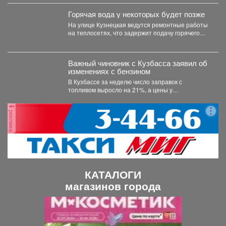
Горячая вода у некоторых будет позже
На улице Кузнецкая ведутся ремонтные работы
на теплосетях, что задержит подачу горячего
водоснабжения.
Важный чиновник с Кузбасса заявил об
изменениях с бензином
В Кузбассе за неделю число заправок с
топливом выросло на 21%, а цены у
независимых...
реклама
КАТАЛОГИ
магазинов города
П
С
р
л