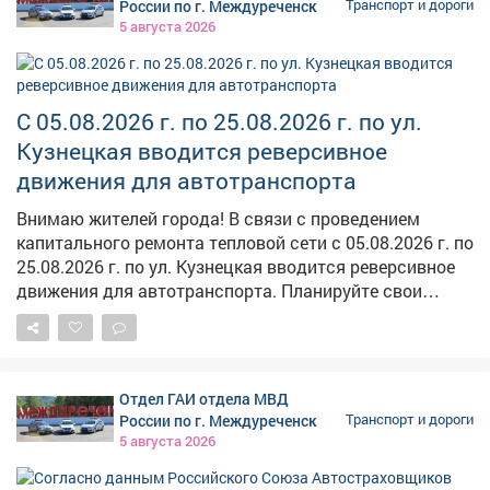
России по г. Междуреченск
Транспорт и дороги
асфальтобетонного завода и плохим состоянием
5 августа 2026
дорог, однако антимонопольная служба признала
доводы неубедительными. Компания знала о
закрытии завода ещё до подписания контракта, а акт
обследования дорог составила без заказчика, указав
С 05.08.2026 г. по 25.08.2026 г. по ул.
всего три улицы из 110 запланированных. В УФАС
Кузнецкая вводится реверсивное
сочли это умышленным уклонением от обязательств.
движения для автотранспорта
Сведения о компании внесены в реестр
недобросовестных поставщиков, что фактически
Внимаю жителей города! В связи с проведением
закрывает ей доступ к госзакупкам в будущем.
капитального ремонта тепловой сети с 05.08.2026 г. по
25.08.2026 г. по ул. Кузнецкая вводится реверсивное
движения для автотранспорта. Планируйте свои
маршруты заранее, закладывайте дополнительное
время на дорогу и будьте предельно внимательными
за рулем.
Отдел ГАИ отдела МВД
России по г. Междуреченск
Транспорт и дороги
5 августа 2026