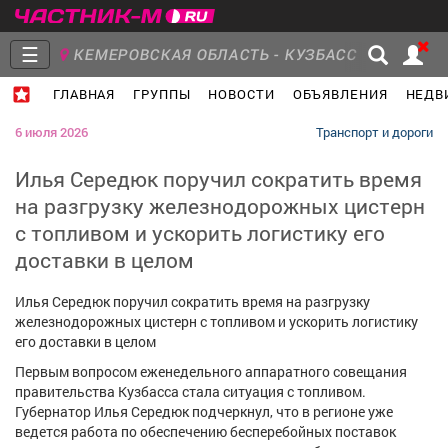
☰
КЕМЕРОВСКАЯ ОБЛАСТЬ - КУЗБАСС
ГЛАВНАЯ
ГРУППЫ
НОВОСТИ
ОБЪЯВЛЕНИЯ
НЕДВ
Главная
Группы
Новости
6 июля 2026
Транспорт и дороги
Илья Середюк поручил сократить время
на разгрузку железнодорожных цистерн
с топливом и ускорить логистику его
Объявления
Недвижимость
Услуги
доставки в целом
Илья Середюк поручил сократить время на разгрузку
железнодорожных цистерн с топливом и ускорить логистику
его доставки в целом
Работа
Транспорт
Компании
Первым вопросом еженедельного аппаратного совещания
правительства Кузбасса стала ситуация с топливом.
Губернатор Илья Середюк подчеркнул, что в регионе уже
ведется работа по обеспечению бесперебойных поставок