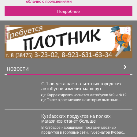
Базовой до Двужильного. Кроме того, приступили к
облачно с прояснениями
дорожному ремонту на тех объектах, которые внесли в
Подробнее
программу благоустройства на этот год
дополнительно - благодаря решению губернатора
Кузбасса Ильи Владимировича Середюка . На
реклама
Сибиряков-Гвардейцев от Волгоградской до
Терешковой укладываем новый асфальт, завершаем
фрезерование улицы Марковцева. Ставим перед
подрядчиками задачу работать не только оперативно,
но и обращать особое внимание на качество.
#дорогистолицыКуZбасса
НОВОСТИ
С 1 августа часть льготных городских
автобусов изменит маршрут.
👉 Корректировка коснется автобусов №9 и №12.
👉 Также в расписании некоторых льготных
городских...
Кузбасских продуктов на полках
магазинов станет больше
В Кузбассе наращивают поставки местных
продуктов в торговые сети. Губернатор Кузбасса
Илья Середюк сообщил,...