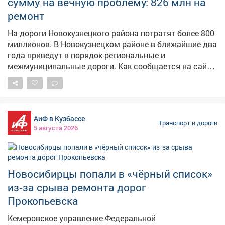
сумму на вечную проблему: 826 млн на
прощает ошибок, чтобы их избежать, важно
ремонт
соблюдать Правила дорожного движения.
На дороги Новокузнецкого района потратят более 800
миллионов. В Новокузнецком районе в ближайшие два
года приведут в порядок региональные и
межмуниципальные дороги. Как сообщается на сайте
Госзакупки, на эти цели направят 826 миллионов
рублей. Контракт рассчитан на период с 21 октября
2026 года по 20 декабря 2027 года. Подрядчику
предстоит не только следить за состоянием дорог и
АиФ в Кузбассе
обеспечивать их сохранность, но и обслуживать
Транспорт и дороги
5 августа 2026
стационарное освещение, электроснабжение,
демонтировать и устанавливать дорожные знаки и
ограждения. Работы охватят значительные участки
автодорог в районе, что позволит повысить
Новосибирцы попали в «чёрный список»
безопасность движения и комфорт для местных
из‑за срыва ремонта дорог
жителей и транзитного транспорта. Сейчас идёт этап
выбора подрядчика. Власти, вероятно, подойдут к
Прокопьевска
этому максимально ответственно, так какв Кузбассе
Кемеровское управление Федеральной
уже были случаи, когда недобросовестные компании