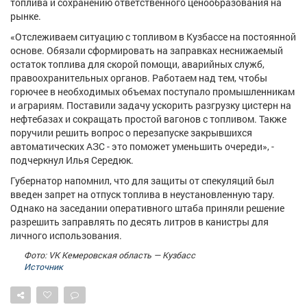
топлива и сохранению ответственного ценообразования на
Афиша
Обучение
Проекты
рынке.
«Отслеживаем ситуацию с топливом в Кузбассе на постоянной
основе. Обязали сформировать на заправках неснижаемый
остаток топлива для скорой помощи, аварийных служб,
правоохранительных органов. Работаем над тем, чтобы
Товары
Поздравления
Погода
горючее в необходимых объемах поступало промышленникам
и аграриям. Поставили задачу ускорить разгрузку цистерн на
нефтебазах и сокращать простой вагонов с топливом. Также
поручили решить вопрос о перезапуске закрывшихся
автоматических АЗС - это поможет уменьшить очереди», -
подчеркнул Илья Середюк.
ТВ программа
Я - пенсионер
Губернатор напомнил, что для защиты от спекуляций был
введен запрет на отпуск топлива в неустановленную тару.
Однако на заседании оперативного штаба приняли решение
разрешить заправлять по десять литров в канистры для
личного использования.
Фото: VK Кемеровская область — Кузбасс
Источник