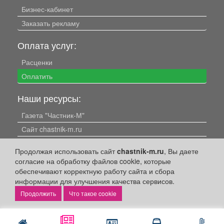
Бизнес-кабинет
Заказать рекламу
Оплата услуг:
Расценки
Оплатить
Наши ресурсы:
Газета "Частник-М"
Сайт chastnik-m.ru
Сайт "Частник. Маркет"
Продолжая использовать сайт
chastnik-m.ru
, Вы даете
Дорожное радио 93.4FM
согласие на обработку файлов cookie, которые
Радио для двоих 105.3FM
обеспечивают корректную работу сайта и сбора
информации для улучшения качества сервисов.
Европа плюс 103.3FM
Что такое cookie