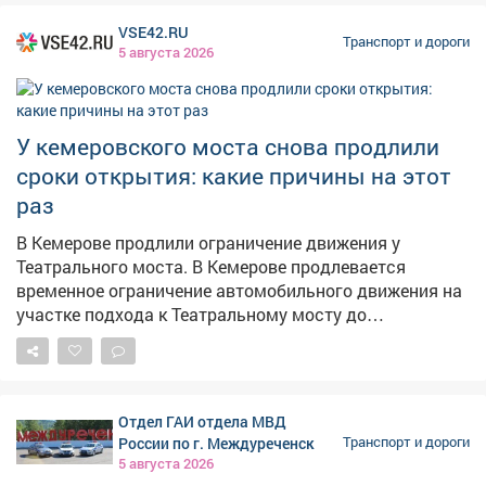
операторами. Из некоторых поселений получаю
VSE42.RU
жалобы на отсутствие топлива. Главам поручил
Транспорт и дороги
5 августа 2026
отслеживать каждый сигнал и сообщать о нем для
адресной отработки. В ближайшие дни ждем
увеличение числа бензовозов - это также поможет
повысить долю работающих АЗС. Запас топлива на
У кемеровского моста снова продлили
уборочную кампанию сформирован. Утвержден
сроки открытия: какие причины на этот
четкий график поставок его полного объема.
раз
В Кемерове продлили ограничение движения у
Театрального моста. В Кемерове продлевается
временное ограничение автомобильного движения на
участке подхода к Театральному мосту до
перекрёстка с Притомским проспектом-дублёром. Как
сообщает администрация города, корректировка
сроков связана с технологическими особенностями
монтажа пролётного строения между зданиями
Отдел ГАИ отдела МВД
строящегося музейно-театрального комплекса.
России по г. Междуреченск
Транспорт и дороги
Ограничение будет действовать до 15 августа
5 августа 2026
включительно. Водителей просят быть