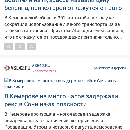
травматизма ГУОБДД МВД России полковник
бензина, при которой откажутся от авто
полиции Антон Белан. В условиях недостаточной
В Кемеровской области 29% автомобилистов уже
видимости необходимо включать внешние световые
сократили использование личного транспорта из‑за
приборы и использовать противотуманные фары (при
стоимости топлива. При этом 24% водителей заявили,
их наличии), а во время сильного тумана либо
что не откажутся от поездок даже при значительном
плотных осадков максимально снижать скорость и...
росте цен на бензин, по данным опроса* Дром.
Остальные участники исследования обозначили
конкретные ценовые пороги, при которых готовы
сократить поездки. Так, 20% кузбасских
VSE42.RU
автолюбителей перестанут активно пользоваться
Транспорт и дороги
6 августа 2026
авто, если бензин будет стоить 100 рублей за литр.
Ещё 17% готовы отказаться от частых поездок при
цене в 150 рублей, а 10% - если стоимость достигнет
200 рублей за литр. Схожие тенденции
В Кемерове на много часов задержали
прослеживаются и в других регионах. При цене 100
рейс в Сочи из-за опасности
рублей за литр планируют сократить поездки
автолюбители Омской области (24%), Башкирии и
В Кемерове произошла многочасовая задержка
Бурятии (по 23%). Отметка в 150 рублей стала
авиарейса из-за ограничений, которые ввела
рубежом для водителей Курганской области (25%),
Росавиация. Утром в четверг, 6 августа, кемеровские