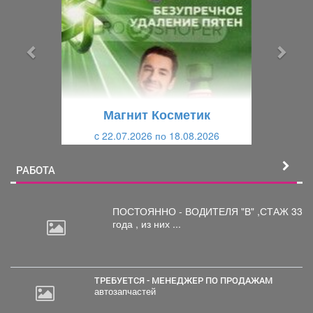
е
е
д
д
ы
у
д
ю
у
щ
щ
и
Магнит Косметик
и
й
c 22.07.2026 по 18.08.2026
й
РАБОТА
ПОСТОЯННО - ВОДИТЕЛЯ "В"
,СТАЖ 33
года , из них ...
ТРЕБУЕТСЯ - МЕНЕДЖЕР ПО ПРОДАЖАМ
автозапчастей