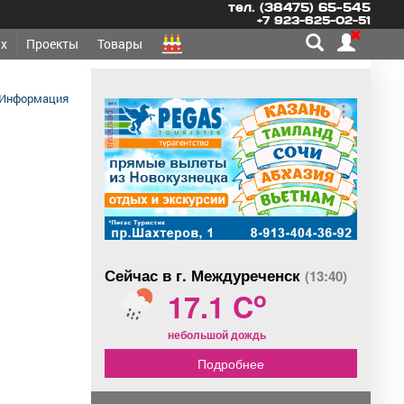
тел. (38475) 65-545
+7 923-625-02-51
х
Проекты
Товары
Информация
реклама
Сейчас в г. Междуреченск
(13:40)
o
17.1 C
небольшой дождь
Подробнее