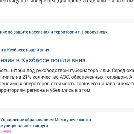
естницу на Пионерском. Два пролёта сделали – и на этом 
ю. На опубликованных кадрах видно, что часть
ействительно приведена в порядок, однако оставшаяся се
лачевном состоянии. Отметим, что во время сильных
стница регулярно превращается в бурный водопад, а зимо
ние по защите населения и территории г. Новокузнецк
в конце июня в мэрии сообщали, что
 лестничного спуска на Пионерском бульваре. В админис
и, что его размыло сильным дождем.
нзин в Кузбассе пошли вниз.
боты штаба под руководством губернатора Ильи Середюк
личить на 21% количество АЗС, обеспеченных топливом. А 
ависимых операторов стоимость горючего начала снижат
ерриториям региона и убедились в этом.
Управление образованием Междуреченского
муниципального округа
Вчера