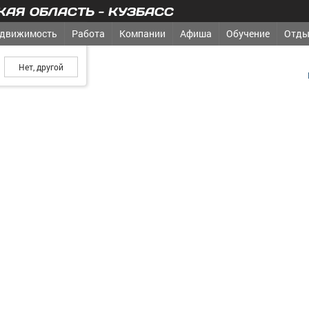
АЯ ОБЛАСТЬ - КУЗБАСС
движимость
Работа
Компании
Афиша
Обучение
Отды
ш город?
медиакомпания