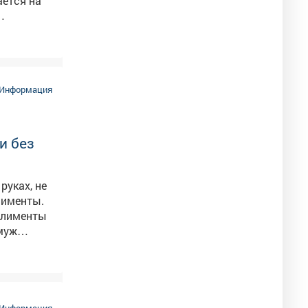
горючего.
Информация
и без
руках, не
лименты.
 алименты
-муж
 четверг
кание
Информация