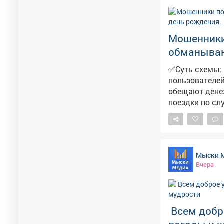
Мошенники
обманывают
✅Суть схемы: 
пользователей
обещают денеж
поездки по случаю праздника. Мошенн
24 часа. И побужда
предупредите 
фишинговой. П
персональные
Мыски 
официальных 
Вчера
Всем добро