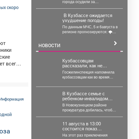
города осудили за
мошенничество. Под
следствием остаётся бывший
️ В Кузбассе ожидается
мэр. Осинниковский
ухудшение погоды!
городской...
По данным МЧС, 5 и 6августа в
регионе прогнозируются: 🌩
грозы; 🌧 сильные...
яют
НОВОСТИ
нники
ские
Кузбассовцам
рассказали, как не
платить за ЖКХ во время
Госжилинспекция напомнила
отпуска
кузбассовцам как во время
отпуска сэкономить на
ошенникам
коммуналкеи что для этого
своих
нужно. ...
В Кузбассе семье с
ребенком-инвалидом
Информация
пришлось через
В Новокузнецком районе
силовиков просить воду в
прокуратура добилась, чтобы
дом
участок для семьи с ребёнком-
инвалидом обеспечили водой
11 августа в 13:00
и канализацией....
состоится показ
ноза
двенадцатого
На этот раз приключения
полнометражного