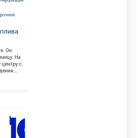
ли к
ч рублей
оплива
е. Он
еницу. На
дения
его
м.