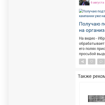
6 августа
исполнительны
дисциплинарно
по алиментам. Прокуратура продолжит следить за тем, как контролируе
последующая 
Получаю п
на органи
На видео - Иб
обрабатывает 
его полях приступили к уборк
просьбой выд
уборочной кам
прибыли в рег
Также реко