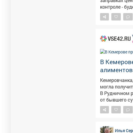
заправках цены начали снижатьс
контроле - бу
логистами, чт
В Кемеров
алиментов
Кемеровчанка,
могла получит
В Рудничном р
от бывшего су
долгое время 
областная прокуратура. – Должностными лиц
своевременно
задолженности, – сказали 
Илья Се
руководителю 