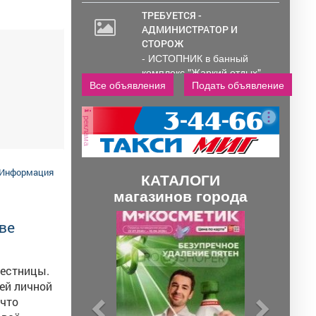
ТРЕБУЕТСЯ -
АДМИНИСТРАТОР И
СТОРОЖ
- ИСТОПНИК в банный
комплекс "Жаркий отдых"
Все объявления
Подать объявление
Администрирование и
тех....
реклама
Информация
КАТАЛОГИ
магазинов города
П
С
ве
р
л
е
е
лестницы.
д
д
ы
у