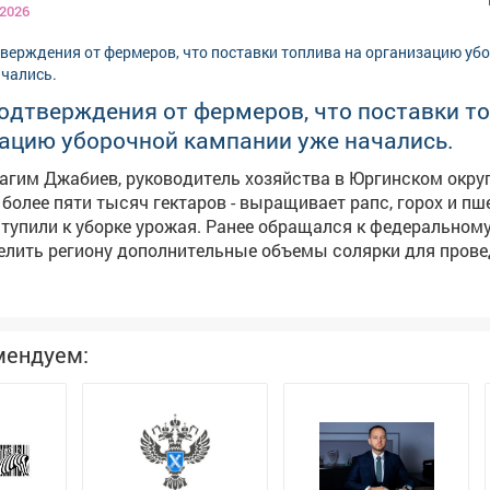
 2026
е действия активизировались, должностное лицо привлек
й ответственности, а с бывшего мужа взыскали 315 тыся
тся
выплата алиментов.
одтверждения от фермеров, что поставки т
зацию уборочной кампании уже начались.
рагим Джабиев, руководитель хозяйства в Юргинском округ
более пяти тысяч гектаров - выращивает рапс, горох и пш
е урожая. Ранее обращался к федеральному центру с
елить региону дополнительные объемы солярки для прове
пании. Нас поддержали, первые девять тысяч тонн горюч
ион и распределяются кузбасским сельхозпроизводителя
мендуем: