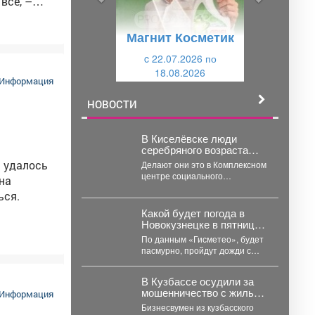
д
ю
всё, –
у
щ
кция по-
Магнит Косметик
щ
и
и
c 22.07.2026 по
й
й
18.08.2026
й
Информация
трации
НОВОСТИ
В Киселёвске люди
серебряного возраста
проходят социальную
а удалось
Делают они это в Комплексном
реабилитацию.
центре социального
на
обслуживания. 🤝👍 Как
ься.
работают с пенсионерами, и...
Какой будет погода в
Новокузнецке в пятницу,
31 июля?
По данным «Гисметео», будет
пасмурно, пройдут дожди с
грозами, температура воздуха
...
В Кузбассе осудили за
мошенничество с жильём
Информация
дочь знаменитого
Бизнесвумен из кузбасского
строителя