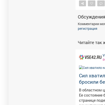
Обсуждени
Комментарии мог
регистрация
Читайте так ж
V
В
Сил хватил
бросили б
В областном 
Ее состояние беспокоит ме
странице поделил