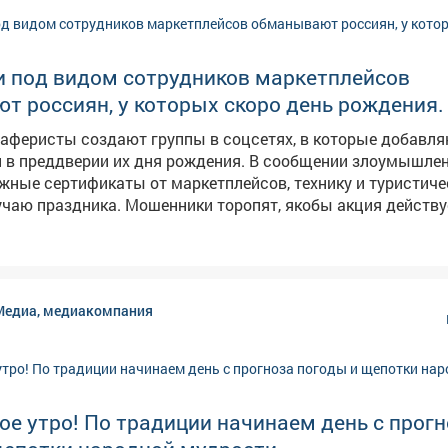
 под видом сотрудников маркетплейсов
 россиян, у которых скоро день рождения.
аферисты создают группы в соцсетях, в которые добавл
 в преддверии их дня рождения. В сообщении злоумышле
ные сертификаты от маркетплейсов, технику и туристиче
ики торопят, якобы акция действует всего
ют пользователей перейти по ссылке. ➡️ ❗️Будьте бдительны и
близких! Переходить по ссылке опасно, она может быть
ользователь рискует потерять деньги и предоставить м
 данные. Обо всех акциях маркетплейсы информируют на 
Медиа, медиакомпания
ресурсах.
е утро! По традиции начинаем день с прог