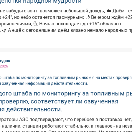
щепотки народной мудрости
абудьте зонт: возможен небольшой дождь; ☁️ Днём температура
 но небо останется пасмурным; 🌙 Вечером ждём +22° и
очью похолодает до +15°-облачно с
имет:
 роса-осень будет тёплой и сухой; ➖Увидели радугу-ждите
йники-к затяжным
нь посеять укроп-по поверью, зиму проживёте без простуд. 
редюк
людаем, работают ли погодные «предсказания».
 2026
дого штаба по мониторингу за топливным р
проверяю, соответствует ли озвученная
я действительности.
ераторы АЗС подтверждают, что перебоев в поставках нет
в наличии, станции работают стабильно, а главное - на не