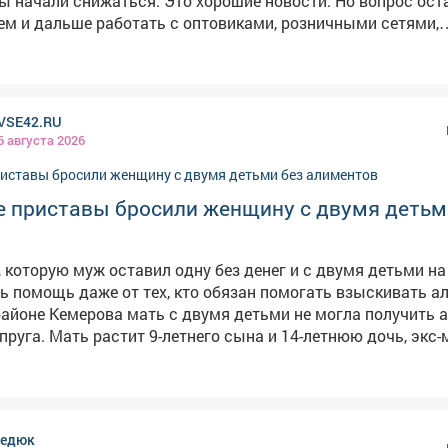
я. Это хорошие новости. Но вопрос остается на
дем и дальше работать с оптовиками, розничными сетями,
обы обеспечить повсеместную и постоянную доступность 
VSE42.RU
6 августа 2026
е приставы бросили женщину с двумя детьм
 которую муж оставил одну без денег и с двумя детьми на 
ь помощь даже от тех, кто обязан помогать взыскивать а
айоне Кемерова мать с двумя детьми не могла получить
пруга. Мать растит 9-летнего сына и 14-летнюю дочь, экс
ничего не платил,а силовики не принимали мер, сообщает в
ами службы судебных приставов
 не приняты исчерпывающие меры, направленные на взыс
в прокуратуре. Надзорный орган внёс представление
редюк
главного управления приставов в регионе. В результате