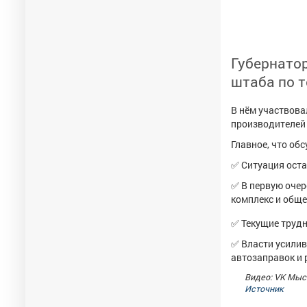
Губернато
штаба по 
В нём участвова
производителей
Главное, что об
✅ Ситуация оста
✅ В первую оче
комплекс и обще
✅ Текущие трудн
✅ Власти усилив
автозаправок и 
Видео: VK Мыс
Источник