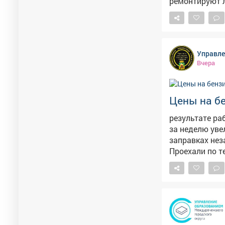
ремонтируют л
прокомментировала она ситуаци
конструкции д
прежнему находится в п
ливней эта ле
Управле
страдает от тяжести снега. Напомним, 
Вчера
началсяремонт
также отметил
Цены на бе
результате ра
за неделю уве
заправках нез
Проехали по т