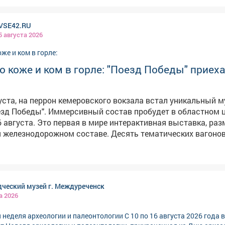
 жуткую картину начала войны, и
ндрусенко оценило наших ребят по достоинству. Итого: 🏆Гран-
едийные экраны становятся более мрачными. Здесь же ис
одно-стилизованный танец» 🏆два диплома Лауреата I
VSE42.RU
стской крепости. Третий вагон «везёт» нас на фронт, в том
иальный диплом Россотрудничества - за
5 августа 2026
 раненых. Удочки и лыжи пассажиров сменяются на винтов
ций. 💪За этой победой - тысячи часов репетиций,
ро танцевальное искусство:
 силой обладают танцы: ты открываешь их, а они - тебя».
 коже и ком в горле: "Поезд Победы" приеха
уру» с победой!🥇
густа, на перрон кемеровского вокзала встал уникальный м
состав пробудет в областном центре
 6 августа. Это первая в мире интерактивная выставка, ра
 железнодорожном составе. Десять тематических вагонов
овых технологий, объемного звука и реалистичных эксп
еносят посетителей в события военных лет.
дческий музей г. Междуреченск
а 2026