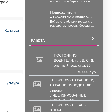
под постом губернатора в его
мерам
соцсетях, почему закрыли
роддом в Кировском районе...
Подвожу итоги
сферу
двухдневного рейда с
 и
участием дружины
Бойцы отработали городские
«Рать» и полиции.
маршруты, провели беседы с
,
подростками, помогли пресечь
Культура
правонарушения. Совместное
нцевать:
патрулирование показало
 другие.
РАБОТА
высокую...
ной
нициатив.
ПОСТОЯННО -
две эпохи
ВОДИТЕЛЯ, кат.
В, С, Д,
мужестве,
опытный, вод. стаж 20 ...
йне не
70 000 руб.
 Ваша
ТРЕБУЕТСЯ - ОХРАННИКИ,
Культура
ОХРАННИКИ-ВОДИТЕЛИ
лицензия..
ЛИЦЕНЗИРОВАННЫЕ
ОХРАННИКИ 5 разряда, з/п
от 33000 руб. 6...
ТРЕБУЕТСЯ - ПЕКАРЬ
ХЛЕБА