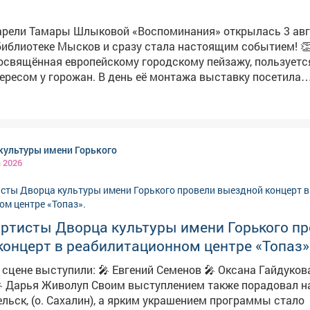
арели Тамары Шлыковой «Воспоминания» открылась 3 авг
иблиотеке Мысков и сразу стала настоящим событием! 👏
освящённая европейскому городскому пейзажу, пользуетс
ресом у горожан. В день её монтажа выставку посетила
оты архитектора-художника
из Кемерова. 👋 Приходите и вы за вдохновением и
оением! Ждём вас в библиотеке по адресу: г. Мыски, ул. С
воспоминания #выставкаакварели #акварельшлыковой
культуры имени Горького
а 2026
артисты Дворца культуры имени Горького п
онцерт в реабилитационном центре «Топаз»
 Евгений Семенов 🎤 Оксана Гайдукова 🎤 Арина
ельск, (о. Сахалин), а ярким украшением программы стало