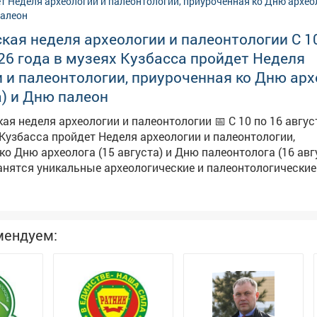
кая неделя археологии и палеонтологии С 10
26 года в музеях Кузбасса пройдет Неделя
 и палеонтологии, приуроченная ко Дню арх
а) и Дню палеон
еля археологии и палеонтологии 📅 С 10 по 16 августа 2026
 Кузбасса пройдет Неделя археологии и палеонтологии,
о Дню археолога (15 августа) и Дню палеонтолога (16 августа)
ранятся уникальные археологические и палеонтологические
кроются тематические выставки - настоящие порталы в пр
тво с историей стало ещё увлекательнее, мы подготовил
ветительских мероприятий: экскурсии, лекции, музейные з
. Вы сможете не просто увидеть экспонаты, но и по-ново
мендуем:
йны древних цивилизаций и доисторических миров. 📌 Делимся
амых ярких событий Недели археологии и палеонтологии 
смотрите афиши на картинках! 👇 #Неделя_археологии_палеонтоло