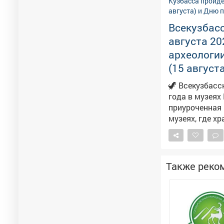
Всекузбасс
августа 20
археологии
(15 август
🦖 Всекузбасская нед
года в музеях
приуроченная к
музеях, где х
коллекции, от
чтобы знакомс
комплекс прос
мастер‑классы
Также реко
взглянуть на та
расписанием с