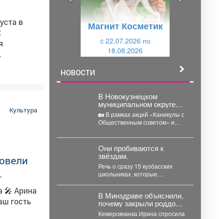
д
ю
у
щ
уста в
Магнит Косметик
щ
и
и
c 22.07.2026 по
й
я
18.08.2026
й
НОВОСТИ
оветская,
В Новокузнецком
муниципальном округе
Культура
полицейские и
🏡 В рамках акций «Каникулы с
общественники
Общественным советом» и
рассказали
«Безопасное лето»
воспитанникам детского
сотрудники полиции отдела
дома о безопасности в
МВД...
Они пробиваются к
летний период
звёздам.
ровели
Речь о сразу 15 кузбасских
.
школьниках, которые
представили регион на
проектной научно-
В Минздраве объяснили,
технологической программе
почему закрыли роддом в
«Большие вызовы»...
Кировском в Кемерове
Кемеровчанка Ирина спросила