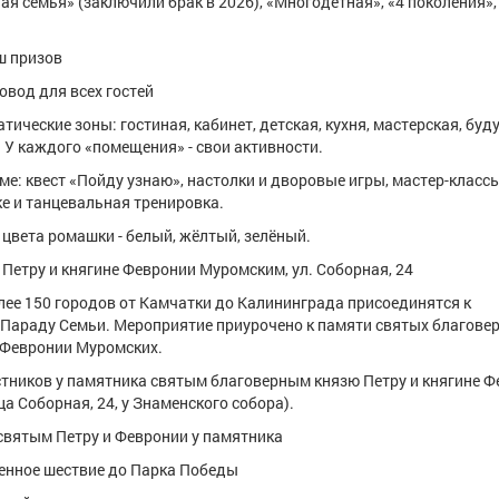
ная семья» (заключили брак в 2026), «Многодетная», «4 поколения»,
ш призов
ровод для всех гостей
тические зоны: гостиная, кабинет, детская, кухня, мастерская, буду
. У каждого «помещения» - свои активности.
ме: квест «Пойду узнаю», настолки и дворовые игры, мастер-классы
е и танцевальная тренировка.
цвета ромашки - белый, жёлтый, зелёный.
Петру и княгине Февронии Муромским, ул. Соборная, 24
лее 150 городов от Камчатки до Калининграда присоединятся к
Параду Семьи. Мероприятие приурочено к памяти святых благове
 Февронии Муромских.
астников у памятника святым благоверным князю Петру и княгине 
а Соборная, 24, у Знаменского собора).
 святым Петру и Февронии у памятника
венное шествие до Парка Победы