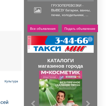
ГРУЗОПЕРЕВОЗКИ -
ВЫВЕЗУ батареи,
ванны,
печки, холодильники, ...
Все объявления
Подать объявление
реклама
КАТАЛОГИ
магазинов города
П
С
р
л
Культура
е
е
д
д
ы
у
всей