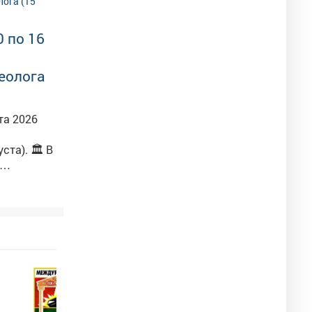
 по 16
еолога
. 🏛 В
ошлое. А
и целый
анятия и
му
-
гии_в_Кузбассе