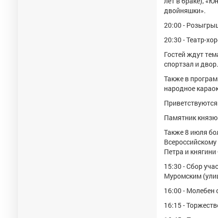
лет в браке), «Ю
двойняшки».
20:00 - Розыгры
20:30 - Театр-хо
Гостей ждут тема
спортзал и двор
Также в програм
народное караок
Приветствуются 
Памятник князю 
Также 8 июля бо
Всероссийскому 
Петра и княгини
15:30 - Сбор уч
Муромским (улиц
16:00 - Молебен
16:15 - Торжест