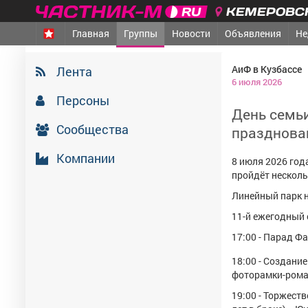
КЕМЕРОВСК
Главная
Группы
Новости
Объявления
Не
АиФ в Кузбассе
Лента
6 июля 2026
Персоны
День семьи
Сообщества
празднова
Компании
8 июля 2026 год
пройдёт несколь
Линейный парк н
11-й ежегодный
17:00 - Парад Ф
18:00 - Создани
фоторамки-рома
19:00 - Торжест