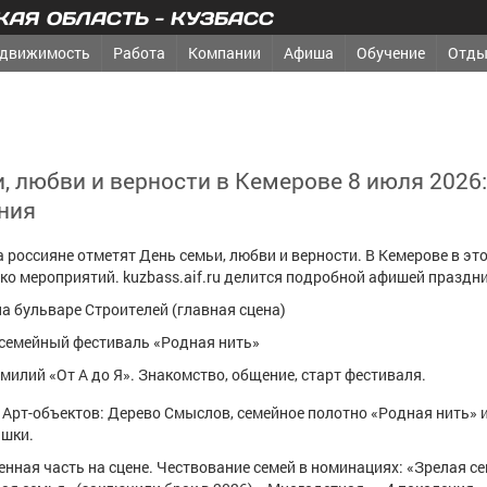
АЯ ОБЛАСТЬ - КУЗБАСС
движимость
Работа
Компании
Афиша
Обучение
Отды
, любви и верности в Кемерове 8 июля 2026
ния
а россияне отметят День семьи, любви и верности. В Кемерове в эт
ко мероприятий. kuzbass.aif.ru делится подробной афишей праздни
а бульваре Строителей (главная сцена)
 семейный фестиваль «Родная нить»
амилий «От А до Я». Знакомство, общение, старт фестиваля.
е Арт-объектов: Дерево Смыслов, семейное полотно «Родная нить» 
шки.
венная часть на сцене. Чествование семей в номинациях: «Зрелая с