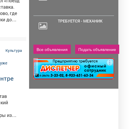
тавка.
ово, где
ки до
ТРЕБУЕТСЯ - МЕХАНИК
Сначала -
жидание
Все объявления
Подать объявление
 группы по
Культура
 их
реклама
редвижной
ентре
да пришли
идии,
ский
е могу
ирную
ры из
от на
арища,
рвого