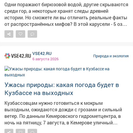
Одни поражают бирюзовой водой, другие скрываются
представления, из них 80 – об устранении причин и
среди гор, а некоторые хранят следы древней
условий, способствовавших совершению
истории. Но сможете ли вы отличить реальные факты
административных правонарушений, и 54 – об
от распространённых мифов? В этой карусели - 5 озёр
устранении причин и условий, способствующих
Кузбасса, интересные факты и несколько
реализации угроз безопасности России. Кроме того,
неожиданных утверждений. 👉 Листайте и проверяйте,
объявлено официальное предостережение о
где правда, а где миф.
недопустимости действий, создающих условия для
совершения преступления по ч. 1 ст. 283 УК РФ
VSE42.RU
Природа и экология
"Разглашение государственной тайны". Поводом
6 августа 2026
стало создание условий для разглашения таких
сведений лицом, допущенным к государственной
тайне.
Ужасы природы: какая погода будет в
Кузбассе на выходных
Кузбассовцам нужно готовиться к мокрым
выходным, ожидаются дожди с грозами и сильный
ветер. По данным Кемеровского гидрометцентра, в
ночь на пятницу, 7 августа, в Кемерове уличный
градусник покажет+15,+17°C, пройдут