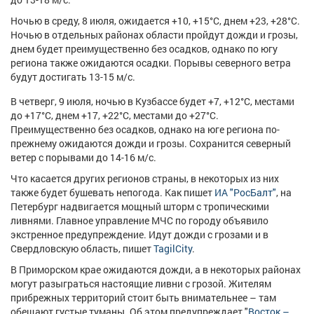
Афиша
Обучение
Проекты
Ночью в среду, 8 июля, ожидается +10, +15°С, днем +23, +28°С.
Ночью в отдельных районах области пройдут дожди и грозы,
днем будет преимущественно без осадков, однако по югу
региона также ожидаются осадки. Порывы северного ветра
будут достигать 13-15 м/с.
Товары
Поздравления
Погода
В четверг, 9 июля, ночью в Кузбассе будет +7, +12°С, местами
до +17°С, днем +17, +22°С, местами до +27°С.
Преимущественно без осадков, однако на юге региона по-
прежнему ожидаются дожди и грозы. Сохранится северный
ветер с порывами до 14-16 м/с.
ТВ программа
Я - пенсионер
Что касается других регионов страны, в некоторых из них
также будет бушевать непогода. Как пишет
ИА "РосБалт"
, на
Петербург надвигается мощный шторм с тропическими
ливнями. Главное управление МЧС по городу объявило
экстренное предупреждение. Идут дожди с грозами и в
Свердловскую область, пишет
TagilCity
.
В Приморском крае ожидаются дожди, а в некоторых районах
могут разыграться настоящие ливни с грозой. Жителям
прибрежных территорий стоит быть внимательнее – там
обещают густые туманы. Об этом предупреждает "
Восток –