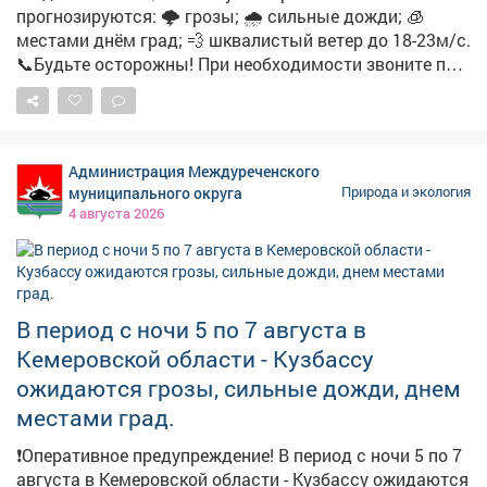
прогнозируются: 🌩 грозы; 🌧 сильные дожди; 🧊
тепло из Средней Азии. Внесли свой
местами днём град; 💨 шквалистый ветер до 18-23м/с.
вкладиатмосферные волны Россби, формирующие
📞Будьте осторожны! При необходимости звоните по
мощные "воздушные горы", удерживающие жар.
номеру112.
Чередько добавляет, что во время засухи земля
становится плотной, и если после этого резко
начнётся ливень, вода не сможет впитаться и устроит
паводок. Более того, влажность воздуха резко
Администрация Междуреченского
вырастет, потому система охлаждения организма у
муниципального округа
Природа и экология
человека даст сбой: вместо облегчения после осадков
4 августа 2026
кажется, что стало ещёболее душно. Напомним,
август прогнозируется в Кузбассе чуть теплее нормы ,
но в целом комфортный.
В период с ночи 5 по 7 августа в
Кемеровской области - Кузбассу
ожидаются грозы, сильные дожди, днем
местами град.
❗️Оперативное предупреждение! В период с ночи 5 по 7
августа в Кемеровской области - Кузбассу ожидаются