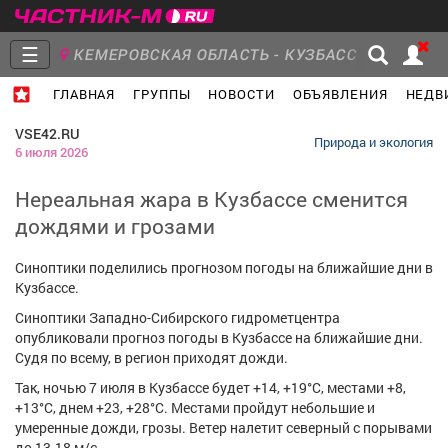
☰
КЕМЕРОВСКАЯ ОБЛАСТЬ - КУЗБАСС
ГЛАВНАЯ
ГРУППЫ
НОВОСТИ
ОБЪЯВЛЕНИЯ
НЕДВ
Главная
Группы
Новости
VSE42.RU
Природа и экология
6 июля 2026
Нереальная жара в Кузбассе сменится
дождями и грозами
Объявления
Недвижимость
Услуги
Синоптики поделились прогнозом погоды на ближайшие дни в
Кузбассе.
Синоптики Западно-Сибирского гидрометцентра
опубликовали прогноз погоды в Кузбассе на ближайшие дни.
Работа
Транспорт
Компании
Судя по всему, в регион приходят дожди.
Так, ночью 7 июля в Кузбассе будет +14, +19°С, местами +8,
+13°С, днем +23, +28°С. Местами пройдут небольшие и
умеренные дожди, грозы. Ветер налетит северный с порывами
до 13-18 м/с.