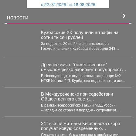
c 22.07.2026 по 18.08.2026
й
НОВОСТИ
Кузбасские УК получили штрафы на
сотни тысяч рублей
За неделю с 20 по 24 июля инспекторы
Госжилинспекции Кузбасса проверили 343
многоквартирных дома и...
Древнее имя с "божественным"
смыслом резко набирает популярность
в Кузбассе: 11 малышей за месяц
В Новокузнецке в акушерском стационаре №2
НГКБ №1 им. Г.П. Курбатова подвели итоги июля.
...
В Междуреченске при содействии
Общественного совета
полицейские провели утреннюю зарядку
В рамках всероссийской акции МВД России
для детей из лагеря дневного
«Зарядка со стражем порядка» сотрудники
пребывания
полиции совместно с членом...
24 тысячи жителей Киселевска скоро
получат новую современную
поликлинику.
Сдвижка сроков была связана с проблемами