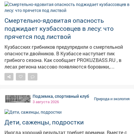
Смертельно-ядовитая опасность
поджидает кузбассовцев в лесу: что
прячется под листвой
Кузбасских грибников предупредили о смертельной
опасности двойников. В Кузбассе наступает пик
грибного сезона. Как сообщает PROKUZBASS.RU , в
лесах региона массово появляются боровики,
подосиновики и лисички. Однако вместе с ними в
корзину могут попасть и опасные двойники. Особую
осторожность следует проявлять при сборе летних
опят – их легко перепутать со смертельно ядовитой
Подземка, спортивный клуб
галериной окаймлённой, которая чаще растёт на
Природа и экология
3 августа 2026
хвойной древесине, тогда как опята предпочитают
берёзу, осину и другие лиственные деревья. Также в
лесах Кузбасса встречаются бледная поганка и
Дети, саженцы, подростки
пантерный мухомор. Последний содержит токсины,
поражающие нервную систему. Грибникам
Иногда хороший результат требует времени. Вместе с