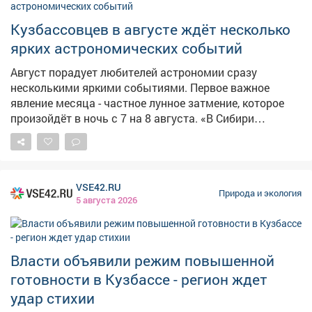
Кузбассовцев в августе ждёт несколько
ярких астрономических событий
Август порадует любителей астрономии сразу
несколькими яркими событиями. Первое важное
явление месяца - частное лунное затмение, которое
произойдёт в ночь с 7 на 8 августа. «В Сибири
затмение будет видно полностью. Тень Земли закроет
часть диска Луны, максимальная фаза составит 0,25.
Пик явления наступит ровно в 01:21 по
новосибирскому времени. В отличие от солнечного,
VSE42.RU
это явление абсолютно безопасно для глаз и
Природа и экология
5 августа 2026
прекрасно видно невооружённым взглядом», -
пояснила Горсайту ведущий специалист
Новосибирского планетария Людмила Горохова. Ещё
одно примечательное событие ожидается утром 12
Власти объявили режим повышенной
августа - перед рассветом в одну линию выстроятся
готовности в Кузбассе - регион ждет
Юпитер, Марс, Меркурий, Сатурн, а также Уран и
удар стихии
Нептун. При этом Уран и Нептун можно будет