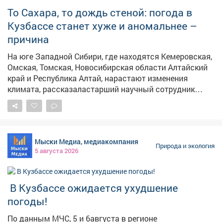
То Сахара, то дождь стеной: погода в
Кузбассе станет хуже и аномальнее –
причина
На юге Западной Сибири, где находятся Кемеровская,
Омская, Томская, Новосибирская области Алтайский
край и Республика Алтай, нарастают изменения
климата, рассказаластарший научный сотрудник
Института мониторинга климатических и
экологических систем СО РАН Наталья Чередько, её
слова приводит сибирское издание РАН "Наука в
Сибири" . – Если нынешние тенденции сохранятся,
Мыски Медиа, медиакомпания
лето в Сибири будет становиться жарче и
Природа и экология
5 августа 2026
контрастнее, засушливые периоды станут резче
сменяться дождливыми, – сказала Чередько. По её
данным в июне и июле юго-запад Сибири пережил
️ В Кузбассе ожидается ухудшение
рекордную жару, при этом осадки местами оказались
слабее ожидаемого. Этому
погоды!
поспособствовалантициклон,который блокировал
По данным МЧС, 5 и 6августа в регионе
доступ влажному воздуху с Атлантики и принимал