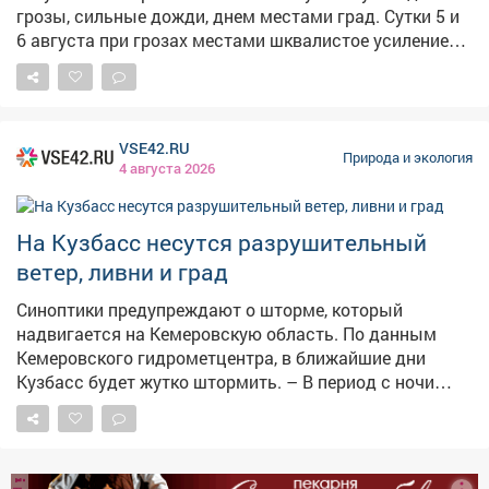
грозы, сильные дожди, днем местами град. Сутки 5 и
6 августа при грозах местами шквалистое усиление
юго-западного ветра 18-23 м/с.
VSE42.RU
Природа и экология
4 августа 2026
На Кузбасс несутся разрушительный
ветер, ливни и град
Синоптики предупреждают о шторме, который
надвигается на Кемеровскую область. По данным
Кемеровского гидрометцентра, в ближайшие дни
Кузбасс будет жутко штормить. – В период с ночи
05.08.26 по ночь 07.08.26 местами по области
ожидаются грозы, сильные дожди, днём местами
град. Сутки 05.08 и 06.08.26 г при грозах местами
шквалистое усиление юго-западного ветра 18-23 м/с,