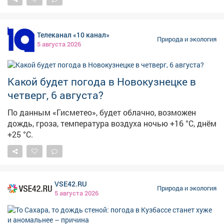
средства, привлекаемые к ликвидации последствий
+13, +18°С, днем +23, +28°С. Ветер прогнозируется юго-
непогоды. Жителей региона просят соблюдать
западный с порывами до 17 м/с, возможно усиление
осторожность.
до штормовых 23 м/с. Пройдут грозы, дожди, которые
Телеканал «10 канал»
местами могут быть сильными, град. – Во второй
Природа и экология
5 августа 2026
половине дня 05.08 сутки 06.08, ночью 07.08 2026 г на
территории Кемеровской области ожидаются
местами кратковременные дожди, грозы, при грозах
Какой будет погода в Новокузнецке в
местами сильные, очень сильные дожди, сильные
ливни, крупный град, усиление юго-западного ветра
четверг, 6 августа?
18-23 м/с, – предупреждают синоптики. В Кемерове
По данным «Гисметео», будет облачно, возможен
ночью 6 августа будет +16, +18°С, днем +25, +27°С.
дождь, гроза, температура воздуха ночью +16 °С, днём
Порывы юго-западного ветра будут достигать 14 м/с.
+25 °С.
Ожидаются кратковременный дождь и гроза.
VSE42.RU
Природа и экология
5 августа 2026