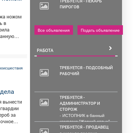
Администрирование и
ТРЕБУЕТСЯ - ПЕКАРЬ
тех....
ПИРОГОВ
ужа ножом
рила
Все объявления
Подать объявление
ванную
авм он
РАБОТА
детелей,
ТРЕБУЕТСЯ - ПОДСОБНЫЙ
ертиз.
роисшествия
РАБОЧИЙ
ытовая
Сейчас
 дела
ТРЕБУЕТСЯ -
я вынести
АДМИНИСТРАТОР И
СТОРОЖ
ероб за
- ИСТОПНИК в банный
ночное
комплекс "Жаркий отдых"
Администрирование и
ТРЕБУЕТСЯ - ПРОДАВЕЦ
мку