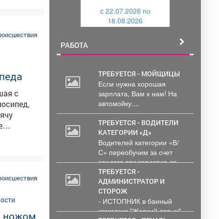
и
c 22.07.2026 по
й
тва
18.08.2026
торый
й
едения,
роисшествия
РАБОТА
ТРЕБУЕТСЯ - МОЙЩИЦЫ
ипеда
Если нужна хорошая
шая с
зарплата, Вам к нам! На
зательств
автомойку....
лосипед,
сячу
ТРЕБУЕТСЯ - ВОДИТЕЛИ
КАТЕГОРИИ «Д»
лся ранее
Водителей категории «В/
в
С» переобучим за счет
хранил в
средств предприятия до...
ое
ТРЕБУЕТСЯ -
роисшествия
АДМИНИСТРАТОР И
нной
СТОРОЖ
ы.
- ИСТОПНИК в банный
комплекс "Жаркий отдых"
це.
а ножом