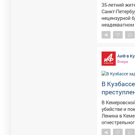
35-летний жит
Санкт-Петербу
нецензурной бран
неадекватном 
Новокузнецка 
Представител
перелете из-за его поведения. Транс
полета мужчин
АиФ в Ку
игнорировал з
Вчера
спиртные напи
освидетельствов
дебошира сост
В Кузбасс
назначили ад
преступлен
В Кемеровской
убийстве и по
Ленина в Кемерове. Тогда неизвестный выпустил не
огнестрельног
второй получи