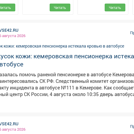
культуры
Читать
Читать
Читать
VSE42.RU
П
6 августа 2026
усок кожи: кемеровская пенсионерка истек
автобусе
азалась помочь раненой пенсионерке в автобусе Кемерова
сь СК РФ. Следственный комитет организовал
акту инцидента в автобусе №111 в Кемерове. Как сообщае
й центр СК России, 4 августа около 10:35 дверь автобус
женщины. По словам очевидцев в соцсетях, у пассажирки
кожи размером со спичечный коробок иначалось сильное
вмпункта, но, по их данным, получили грубый отказ. Конду
VSE42.RU
 в случившемся виноваты сами пассажиры. Людям пришло
П
6 августа 2026
но перевязывать рану подручными средствами – даже бин