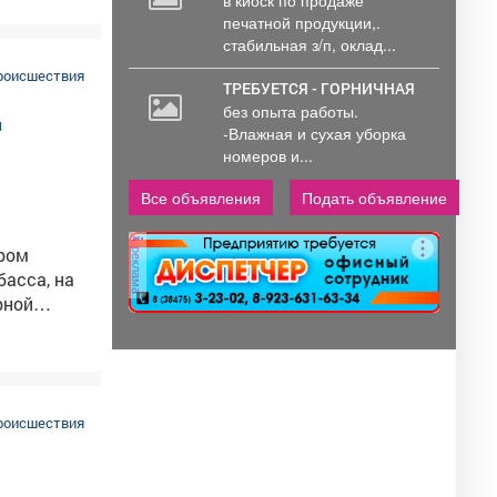
тех....
в киоск по продаже
инокль –
печатной продукции,.
стабильная з/п, оклад...
ботник
ибывший
роисшествия
ТРЕБУЕТСЯ - ГОРНИЧНАЯ
без опыта работы.
-Влажная и сухая уборка
номеров и...
Все объявления
Подать объявление
реклама
асса, на
рной
4 лет –
ему отцу,
передачу
роисшествия
ей,