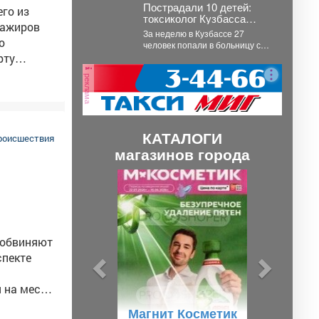
Пострадали 10 детей:
грибного сезона. Как...
го из
токсиколог Кузбасса
сажиров
назвал главные яды
За неделю в Кузбассе 27
недели
человек попали в больницу с
острыми отравлениями, среди
рту
них 10...
тербурга.
реклама
льнейшем
лексики,
КАТАЛОГИ
 распивал
роисшествия
магазинов города
П
С
во" и
р
л
е
е
д
д
 обвиняют
ы
у
спекте
д
ю
 на месте,
у
щ
овремя
Магнит Косметик
щ
и