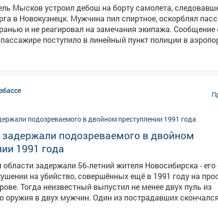
ель Мысков устроил дебош на борту самолета, следовавше
рга в Новокузнецк. Мужчина пил спиртное, оскорблял пас
ью и не реагировал на замечания экипажа. Сообщение о
пассажире поступило в линейный пункт полиции в аэропо
от диспетчера. Речь шла о рейсе, вылетевшем из Санкт-Пе
ь авиакомпании отказал 35-летнему жителю Мысков в да
портные полицейские установили: в ходе
а оскорблял окружающих с использованием нецензурной 
збассе
амечания работников авиакомпании, проявлял агрессию и
П
тки прямо в салоне. Нарушителя задержали, медицинское
ание подтвердило алкогольное опьянение. В отношении
авили протокол по ч. 1 ст. 20.1 КоАП РФ "Мелкое хулиганст
е задержали подозреваемого в двойном
министративный штраф.
ии 1991 года
 области задержали 56‑летний жителя Новосибирска - его
кушении на убийство, совершённых ещё в 1991 году на про
 менее двух пуль из
о оружия в двух мужчин. Один из пострадавших скончался
л ранения в живот и правое бедро, но выжил благодаря в