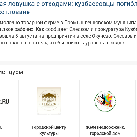
нии родителей всех девяти подростков составили протоко
ая ловушка с отходами: кузбассовцы погибл
летних, выражавшихся нецензурно, поставлены на
котловане
кий учёт в полиции. Родителям напомнили об уголовной
ти за вовлечение детей в опасные действия.
а молочно-товарной ферме в Промышленновском муницип
общает Следком и прокуратура Кузбасса,
зошла 3 августа на предприятии в селе Окунево. Слесарь 
котлован-накопитель, чтобы снизить уровень отходов
а. Без средств индивидуальной защиты они потеряли соз
сте от асфиксии из-за недостатка кислорода. Прокуратура
низовала проверку исполнения законодательства об охран
комитет возбудил уголовное дело по статье о нарушении
мендуем:
раны труда, повлёкшем смерть двух лиц. Назначен компле
прашиваются свидетели, изучается документация по техни
RU
Городской центр
Железнодорожник,
культуры
городской дом