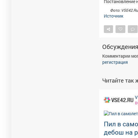
Постановление н
Фото: VSE42.Ru
Источник
Обсуждени
Комментарии мог
регистрация
Читайте так ж
V
В
Пил в само
дебош на р