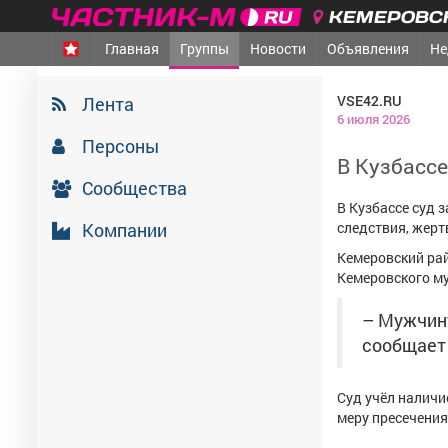
КЕМЕРОВСК
Главная
Группы
Новости
Объявления
Не
VSE42.RU
Лента
6 июля 2026
Персоны
В Кузбасс
Сообщества
В Кузбассе суд 
Компании
следствия, жерт
Кемеровский рай
Кемеровского му
– Мужчину
сообщает
Суд учёл наличи
меру пресечения