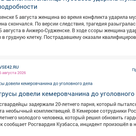
 подробности
женске 5 августа женщина во время конфликта ударила м
сии следствия, трагедия разыгралась в
5 августа в Анжеро-Судженске. В ходе ссоры женщина уда
м в грудную клетку. Пострадавшему оказали квалифициро
омощь, однако спасти его не удалось – от полученных тр
збрании ей меры пресечения. Правоохранители осмотрели
ствия, изъяли орудие преступления – нож, допросили сви
VSE42.RU
рку показаний на месте. Назначен комплекс судебных эксп
П
6 августа 2026
 статье об убийстве. Как сообщил источник VSE42.Ru,
енщине 1978 года рождения. Семья обычная, произошла б
ожом пришелся прямо в сердце и оказался смертельным. 
трусы довели кемеровчанина до уголовного
дится в шоковом состоянии.
сгвардейцы задержали 20-летнего парня, который пыталс
ый комплектвещей. В Кемерове сотрудники Росгвардии
летнего молодого человека, который решил обновить гард
ак сообщает Росгвардия Кузбасса, инцидент произошёл в 
маркете на Ленинградском проспекте. Парень сложил в су