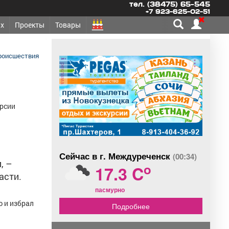
тел. (38475) 65-545
+7 923-625-02-51
х
Проекты
Товары
роисшествия
реклама
ерсии
Сейчас в г. Междуреченск
(00:34)
, –
o
17.3 C
асти.
пасмурно
ю и избрал
Подробнее