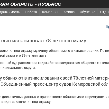
АЯ ОБЛАСТЬ - КУЗБАСС
движимость
Работа
Компании
Афиша
Обучение
Отды
П
е сын изнасиловал 78-летнюю маму
заключил под стражу мужчину, обвиняемого в изнасиловании. По в
вой стала его 78-летняя мать.
онный суд рассмотрел ходатайство следователя об аресте жителя
ниципального округа.
 обвиняют в изнасиловании своей 78-летней матери
 Объединенный пресс-центр судов Кемеровской обл
е достаточных данных о причастности обвиняемого к преступлени
 в виде заключения под стражу.