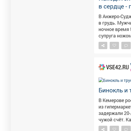
в сердце -
В Анжеро-Суд
в грудь. Мужчина скончался. По вер
ночное время 
супруга ножо
медицинскую п
скончался. Как сообщили в СУ СК по Кузбассу, женщину задержали. Сейчас
решается вопрос об и
место происше
провели прове
Обвинение предъявили по
речь идет о ж
ссора. Удар н
Бинокль и 
женщина нахо
В Кемерове ро
из гипермаркета необычн
задержали 20-
чужой счёт. К
время в гипер