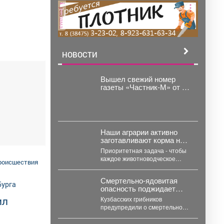
реклама
НОВОСТИ
Вышел свежий номер
газеты «Частник-М» от 28
июля!
Наши аграрии активно
заготавливают корма на
предстоящий сезон.
Приоритетная задача - чтобы
каждое животноводческое
роисшествия
хозяйство подошло к зиме с
полным запасом. Селяне уже...
Смертельно-ядовитая
опасность поджидает
кузбассовцев в лесу: что
ил
Кузбасских грибников
прячется под листвой
предупредили о смертельной
опасности двойников. В
Кузбассе наступает пик