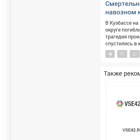
часа в отноше
Смертельн
несовершенно
навозном 
профилактичес
ответственнос
В Кузбассе н
округе погибли двое рабочих. Как со
трагедия прои
спустились в 
животноводств
скончались на ме
Кузбасса орга
Следственный 
Также реко
требований ох
экспертиз, до
безопасности.
VSE42.