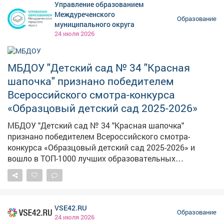
Управление образованием
металлургии СибГИУ. - СибПСК поставила
Междуреченского
Образование
лабораторное оборудование для Архитектурно-
муниципального округа
строительного института; - СГМК поставит технику
24 июля 2026
для блока тяжелых лабораторий. Такое
стратегическое партнерство помогает всем стать
сильнее - и системе образования, и бизнесу, и региону
МБДОУ "Детский сад № 34 "Красная
в целом. Задействуем и возможности бюджетного
шапочка" признано победителем
финансирования, нацпроектов. Так, в КузГТУ
Всероссийского смотра-конкурса
отремонтируем общежитие №5 и пятый учебный
«Образцовый детский сад 2025-2026»
корпус. В КемГМУ по нацпроекту «Молодежь и дети»
обновляем общежитие. В КемГУ уже обновили
МБДОУ "Детский сад № 34 "Красная шапочка"
общежитие №7.
признано победителем Всероссийского смотра-
конкурса «Образцовый детский сад 2025-2026» и
вошло в ТОП-1000 лучших образовательных
организаций для детей дошкольного возраста в
России. В выставочных мероприятиях смотра-
конкурса приняло участие 6122 лучших организаций
дошкольного образования и учреждений,
VSE42.RU
осуществляющих уход и присмотр за детьми
Образование
24 июля 2026