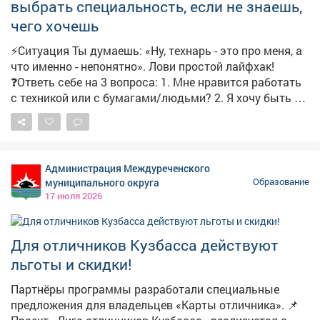
как работают разные типы гидротурбин. Куратор
выбрать специальность, если не знаешь,
проекта – "РусГидро". Эксперты поставили
чего хочешь
школьникам сложную задачу: сделать ГЭС не только
эффективной, но и безопасной для природы и людей.
⚡Ситуация Ты думаешь: «Ну, технарь - это про меня, а
Команда уже готовит план природоохранных
что именно - непонятно». Лови простой лайфхак!
мероприятий и изучает, как станция поможет снизить
❓Ответь себе на 3 вопроса: 1. Мне нравится работать
риск паводков. Работа кипит – и у кузбасского
с техникой или с бумагами/людьми? 2. Я хочу быть на
школьника есть шанс оставить свой след в большой
свежем воздухе или в помещении? 3. Мне важнее
энергетике.
быстрый результат или чтобы результат был «на
века»? А теперь наша шпаргалка: • «ТЕХНИКА +
СВЕЖИЙ ВОЗДУХ + БЫСТРЫЙ РЕЗУЛЬТАТ» →
Администрация Междуреченского
«Открытые горные работы», «Маркшейдерское дело»,
муниципального округа
Образование
«Строительство и эксплуатация зданий и
17 июля 2026
сооружений». • «ТЕХНИКА + ПОМЕЩЕНИЕ +
ТОЧНОСТЬ» → «Сварщик», «Эксплуатация и
обслуживание электрического и
Для отличников Кузбасса действуют
электромеханического оборудования», «Ремонтник
льготы и скидки!
горного оборудования», "Обогащение полезных
ископаемых", "Компьютерные системы и комплексы".
Партнёры программы разработали специальные
• «БУМАГИ/ЛЮДИ + СПОКОЙСТВИЕ + ПОРЯДОК» →
предложения для владельцев «Карты отличника». 📌
«Экономика и бухгалтерский учёт»,