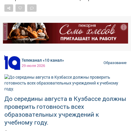
поинтересовались судьбой школы №19. –
Подскажите, когда будет закончен ремонт школы
№19? Уже несколько лет дети вынуждены учиться в
других школах, из-за чего их учебные часы сокращены
реклама
и они не получают должного образования, –
заявляется в публикации. В администрации Кемерова
ответили: завершить капитальный ремонт школы
№19 планируется до конца года. Напомним, вопрос о
затянувшемся капремонте школы поднимался также
Телеканал «10 канал»
и осенью прошлого года.
Образование
29 июля 2026
До середины августа в Кузбассе должны
проверить готовность всех
образовательных учреждений к
учебному году.