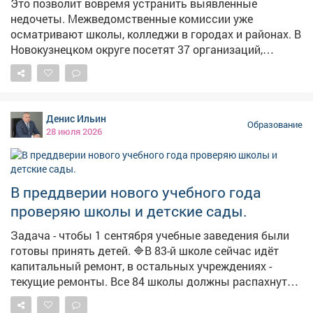
Это позволит вовремя устранить выявленные
недочеты. Межведомственные комиссии уже
осматривают школы, колледжи в городах и районах. В
Новокузнецком округе посетят 37 организаций,
включая детские сады и учреждения
дополнительного образования. В пяти сельских
школах сейчас идут ремонтные работы: меняют
освещение, кровлю, ремонтируют полы, спортзал.
Денис Ильин
Остальные организации уже на стадии проверки.
Образование
28 июля 2026
Специалисты оценивают, соблюдены ли санитарные
нормы, исправна ли автоматической пожарной
сигнализация, есть ли средства тушения огня.
Внимание также системам видеонаблюдения,
В преддверии нового учебного года
способам передачи тревожных сообщений.
проверяю школы и детские сады.
Антитеррористическая безопасность - важный аспект
подготовки. На случай внештатной ситуации должны
Задача - чтобы 1 сентября учебные заведения были
быть и аптечки, и запас воды, и место, где можно
готовы принять детей. 🔷В 83-й школе сейчас идёт
переждать опасность. #новости10канала
капитальный ремонт, в остальных учреждениях -
текущие ремонты. Все 84 школы должны распахнуть
свои двери 1 сентября. ➡️Особое внимание -
поручению Губернатора Кузбасса: аптечки и укрытия.