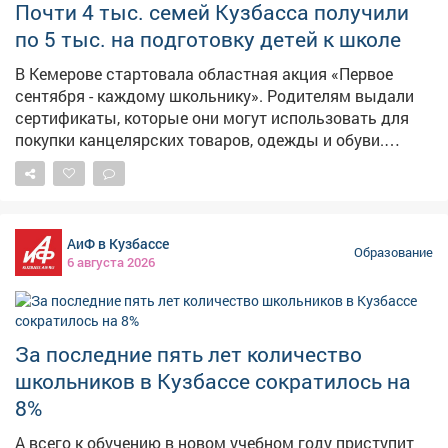
Почти 4 тыс. семей Кузбасса получили
по 5 тыс. на подготовку детей к школе
В Кемерове стартовала областная акция «Первое
сентября - каждому школьнику». Родителям выдали
сертификаты, которые они могут использовать для
покупки канцелярских товаров, одежды и обуви.
Поддержку получили 286 детей, среди них - 29
будущих первоклассников. Для них подготовили
специальные подарки: наборы канцелярских
принадлежностей. В акции участвуют десять
АиФ в Кузбассе
предприятий лёгкой промышленности Кузбасса - они
Образование
6 августа 2026
представили свою продукцию. Также на открытии
выступили творческие коллективы. Всего
сертификаты на сумму 5 тысяч рублей на
приобретение школьных принадлежностей в этом
За последние пять лет количество
году выданы 3 903 семьям, чей уровень дохода ниже
школьников в Кузбассе сократилось на
прожиточного минимума. Они смогут приобрести
товары кузбасских предприятий на специальных
8%
ярмарках. Фото: АиФ
А всего к обучению в новом учебном году приступит