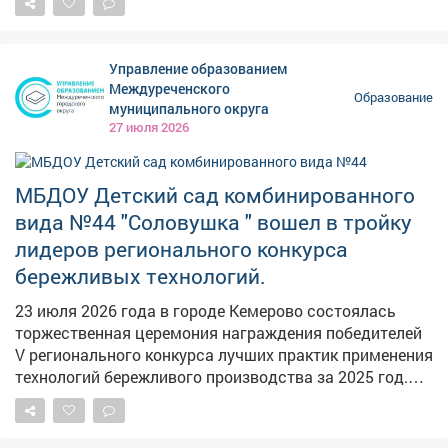
организацию школьных перевозок и дорожную
инфраструктуру возле учреждений, работу систем
видеонаблюдения, исправность пожарной
Управление образованием
автоматики, наличие средств тушения огня и
Междуреченского
Образование
состояние эвакуационных выходов. Всю эту работу
муниципального округа
поручил завершить к середине августа, чтобы
27 июля 2026
осталось время оперативно устранить недочеты.
Обеспечение безопасности детей входит в Народную
программу Единой России.
МБДОУ Детский сад комбинированного
вида №44 "Соловушка " вошел в тройку
лидеров регионального конкурса
бережливых технологий.
23 июля 2026 года в городе Кемерово состоялась
торжественная церемония награждения победителей
V регионального конкурса лучших практик применения
технологий бережливого производства за 2025 год.
Мероприятие было организовано Министерством
экономического развития Кузбасса. На конкурс
поступило более 150 проектов от органов местного