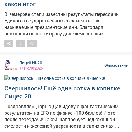
какой итог
В Кемерове стали известны результаты пересдачи
Единого государственного экзамена в так
называемые президентские дни. Благодаря
повторной попытке сразу двое кемеровских
выпускников получили максимальные 100 баллов.
Одним из новых стобалльников стал выпускник
школы №14 Дмитрий Иванов. В первый раз он сдал
ЕГЭ по информатике на 95 баллов, однако решил
Лицей № 20
рискнуть и пересдать экзамен. Это решение
Образование
17 июля 2026
оказалось успешным – школьник набрал
максимальный результат и стал первым в истории
своей школы стобалльником по информатике. Еще
Свершилось! Ещё одна сотка в копилке
одну блестящую победу одержала выпускница школы
Лицея 20!
№11 Юлия Суханова. Первоначально она получила 68
баллов по литературе, но после пересдачи смогла
Поздравляем Дарью Давыдову с фантастическим
подтвердить свои знания на все 100 баллов. В
результатом на ЕГЭ по физике - 100 баллов! И это
администрации Кемерова отметили, что решение о
после пересдачи! Такой шаг требует недюжинной
пересдаче требует смелости, ведь первый результат
смелости и железной уверенности в своих силах.
экзамена полностью аннулируется. Однако