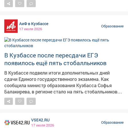
Даша доказала, что невозможное возможно. 💪
уверенность выпускников в своих силах полностью
Особая благодарность - учителю Дарьи, Наталье
оправдала риск и принесла им максимальные баллы.
Ярославовне Лозовой. Её педагогический талант,
терпение и умение объяснять сложнейшие вещи
АиФ в Кузбассе
простым языком помогли Даше добиться максимума.
Образование
17 июля 2026
Мы гордимся нашей выпускницей и её наставником!
Желаем Дарье покорения новых вершин! 🚀
#лицейвдохновляет
В Кузбассе после пересдачи ЕГЭ
появилось ещё пять стобалльников
В Кузбассе подвели итоги дополнительных дней
сдачи Единого государственного экзамена. Как
сообщила министр образования Кузбасса Софья
Балакирева, в регионе стало на пять стобалльников
больше. Всего 99 выпускников получили 108
стобалльных результатов, а 66 участников экзаменов
набрали от 80 до 99 баллов. Самый значительный
прогресс показали выпускница новокузнецкого лицея
VSE42.RU
№ 84 Полина Дулева и Юлия Суханова из кемеровской
Образование
17 июля 2026