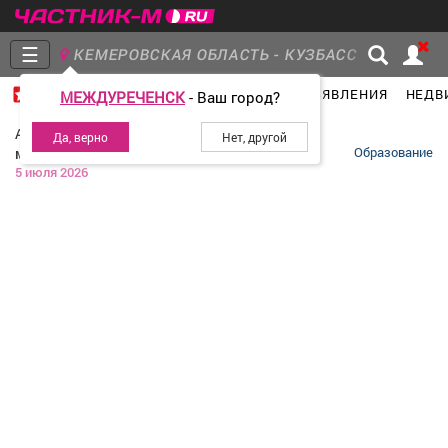
☰
КЕМЕРОВСКАЯ ОБЛАСТЬ - КУЗБАСС
ГЛАВНАЯ
ГРУППЫ
НОВОСТИ
ОБЪЯВЛЕНИЯ
НЕДВ
МЕЖДУРЕЧЕНСК
- Ваш город?
Главная
Группы
Новости
Администрация Междуреченского
муниципального округа
Образование
5 июля 2026
Объявления
Недвижимость
Услуги
Работа
Транспорт
Компании