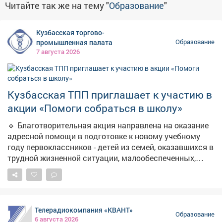
Читайте так же на тему "
Образование
"
Кузбасская торгово-
промышленная палата
Образование
7 августа 2026
Кузбасская ТПП приглашает к участию в
акции «Помоги собраться в школу»
🔹 Благотворительная акция направлена на оказание
адресной помощи в подготовке к новому учебному
году первоклассников - детей из семей, оказавшихся в
трудной жизненной ситуации, малообеспеченных,
многодетных, неполных и опекаемых семей, детей-
сирот и детей, оставшихся без попечения родителей.
🔹 Участники акции могут самостоятельно
приобрести портфели со школьными
Телерадиокомпания «КВАНТ»
принадлежностями для учащихся 1 класса или
Образование
6 августа 2026