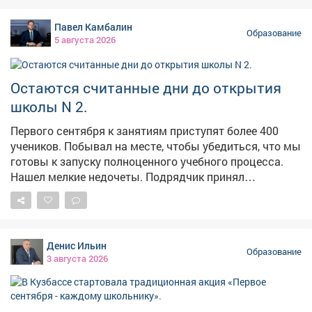
Что из этого получилось, рассказываем в нашем
сюжете. #новости10канала
Павел Камбалин
Образование
5 августа 2026
Остаются считанные дни до открытия
школы N 2.
Первого сентября к занятиям приступят более 400
учеников. Побывал на месте, чтобы убедиться, что мы
готовы к запуску полноценного учебного процесса.
Нашел мелкие недочеты. Подрядчик принял
замечания к сведению. К моменту торжественного
открытия все исправят. На этой неделе приступаем к
монтажу вывески. Проверил, как работает
оборудование в столовой. Оно уже подключено и
Денис Ильин
готово к эксплуатации. Учителя переезжают и
Образование
3 августа 2026
обустраивают классы. Напомню, новая современная
школа оснащена большими актовым и спортивным
залами, уютной библиотекой, классами для ИЗО и