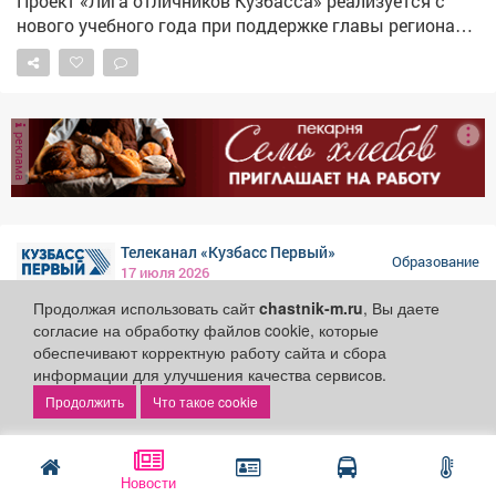
Проект «Лига отличников Кузбасса» реализуется с
«Документационное обеспечение управления и
нового учебного года при поддержке главы региона
архивоведение». • «ПОМЕЩЕНИЕ + ТВОРЧЕСТВО +
Ильи Середюка.
ВКУСНО» → «Повар, кондитер». 🎓Попробуй - и делись
в комментариях, какой вариант тебе ближе! Ну а мы
ждем тебя в МГСТ!
реклама
Телеканал «Кузбасс Первый»
Образование
17 июля 2026
Продолжая использовать сайт
chastnik-m.ru
, Вы даете
согласие на обработку файлов cookie, которые
обеспечивают корректную работу сайта и сбора
информации для улучшения качества сервисов.
От постановок на школьной сцены до
Что такое cookie
вступительных в филиале Российского
государственного института
сценических искусства.
Новости