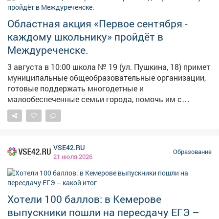
Областная акция «Первое сентября -
каждому школьнику» пройдёт в
Междуреченске.
3 августа в 10:00 школа № 19 (ул. Пушкина, 18) примет
муниципальные общеобразовательные организации,
готовые поддержать многодетные и
малообеспеченные семьи города, помочь им с
подготовкой детей к школе, а также с приобретением
необходимых товаров, в том числе канцелярских
принадлежностей, одежды и обуви. График работы: 📍
10:00-12:00 - школа № 2, гимназия № 6, школа № 7,
VSE42.RU
школа «Коррекция и развитие», школа № 23. 📍 12:00-
Образование
21 июля 2026
14:00 - школа № 19, школа № 12, школа № 16,
гимназия № 24, школа № 26. 📍 14:00-16:00 - школа №
4, лицей № 20, лицей № 22, школа № 25.
Хотели 100 баллов: в Кемерове
выпускники пошли на пересдачу ЕГЭ –