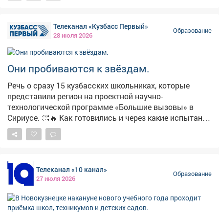
Работаем по всем объектам. ✅Заехал в 12-ю школу -
здесь недавно был ремонт, условия отличные.
Телеканал «Кузбасс Первый»
Укрытие есть, воду докупим, аптечки и указатели в
Образование
28 июля 2026
наличии. В школе 709 учеников, две смены.
Вместимость укрытия - 557 человек, этого
достаточно. ‼️С начала учебного года проведём
Они пробиваются к звёздам.
обучение персонала, а после выхода детей -
практические учения. Будем отрабатывать чаще, чем
Речь о сразу 15 кузбасских школьниках, которые
раньше. 🔷Проверил и детский сад №165 - 137 детей.
представили регион на проектной научно-
Таблички, аптечки, укрытия - всё готово.
технологической программе «Большие вызовы» в
Сириусе. 👏🔥 Как готовились и через какие испытания
прошли ребята - узнавали наши коллеги. #новости
#наука #юныеталанты
Телеканал «10 канал»
Образование
27 июля 2026