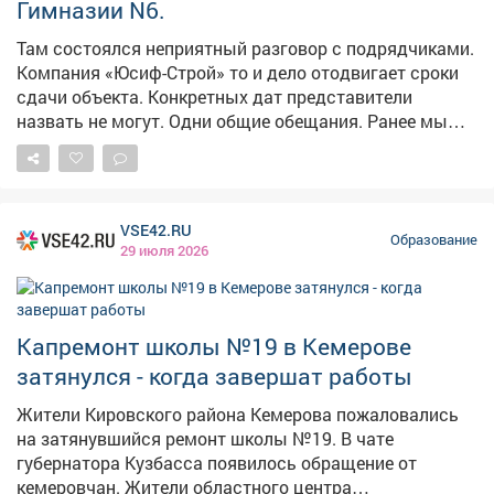
Гимназии N6.
федеральных средств с 2027 года на текущий период.
При этом важно обеспечить безукоризненное
Там состоялся неприятный разговор с подрядчиками.
качество всех работ - и в самом здании, и на
Компания «Юсиф-Строй» то и дело отодвигает сроки
прилегающей территории. Школа останется на моем
сдачи объекта. Конкретных дат представители
контроле - прослежу, чтобы ребята сели за парты в
назвать не могут. Одни общие обещания. Ранее мы
современном, комфортном и безопасном учебном
уже договаривались с руководителями строительной
заведении.
фирмы об увеличении числа работников, о
наверстывании сроков. На период ситуация
исправлялась. Однако, динамика опять просела.
VSE42.RU
Поручил заказчику уже сейчас начинать
Образование
29 июля 2026
претензионную работу. 🇷🇺Павел Камбалин в МАХ:
https://max.ru/channel_kambalin
Капремонт школы №19 в Кемерове
затянулся - когда завершат работы
Жители Кировского района Кемерова пожаловались
на затянувшийся ремонт школы №19. В чате
губернатора Кузбасса появилось обращение от
кемеровчан. Жители областного центра