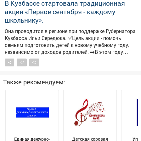
танцев. Совсем скоро здесь начнется школьная
В Кузбассе стартовала традиционная
жизнь.
акция «Первое сентября - каждому
школьнику».
Она проводится в регионе при поддержке Губернатора
Кузбасса Ильи Середюка. ✅Цель акции - помочь
семьям подготовить детей к новому учебному году,
независимо от доходов родителей. ➡️В этом году
участниками стали многодетные семьи с доходом
ниже прожиточного минимума. Для них
предусмотрены сертификаты на 5 тысяч рублей на
покупку школьной формы, обуви и канцелярии. Всего в
Также рекомендуем:
Новокузнецке поддержку получат 419 семей. Ярмарка
пройдет во всех районах города.
Единая дежурно-
Детская хоровая
Упр