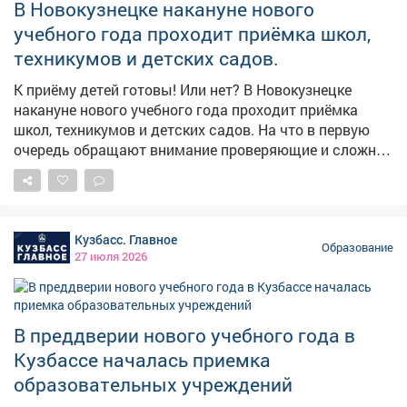
В Новокузнецке накануне нового
учебного года проходит приёмка школ,
техникумов и детских садов.
К приёму детей готовы! Или нет? В Новокузнецке
накануне нового учебного года проходит приёмка
школ, техникумов и детских садов. На что в первую
очередь обращают внимание проверяющие и сложно
ли соответствовать современным требованиям
дошкольным учреждениям, заинтересовалась наша
съемочная группа и присоединилась к комиссии,
которая работает в Новоильинском районе.
Кузбасс. Главное
#новости10канала
Образование
27 июля 2026
В преддверии нового учебного года в
Кузбассе началась приемка
образовательных учреждений