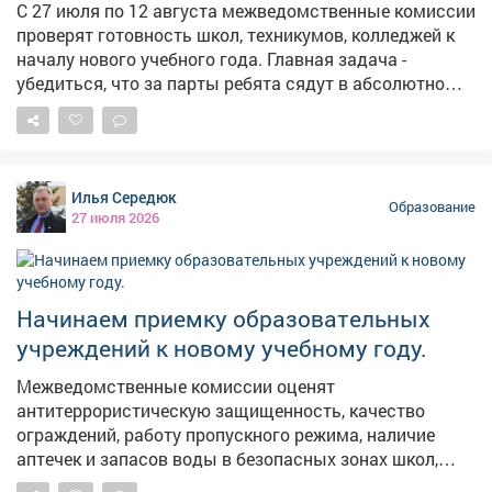
С 27 июля по 12 августа межведомственные комиссии
проверят готовность школ, техникумов, колледжей к
началу нового учебного года. Главная задача -
убедиться, что за парты ребята сядут в абсолютно
безопасных и комфортных условиях. Эксперты
проверят работу систем видеонаблюдения,
исправность пожарной автоматики, наличие средств
тушения огня и состояние эвакуационных выходов.
Илья Середюк
Все выявленные в ходе проверок недочеты будут
Образование
27 июля 2026
взяты на контроль и устранены в ближайшее время.
Обеспечение безопасности детей входит в Народную
программу Единой России. Подробнее на ako.ru
Начинаем приемку образовательных
учреждений к новому учебному году.
Межведомственные комиссии оценят
антитеррористическую защищенность, качество
ограждений, работу пропускного режима, наличие
аптечек и запасов воды в безопасных зонах школ,
техникумов и колледжей. Отдельно проверим