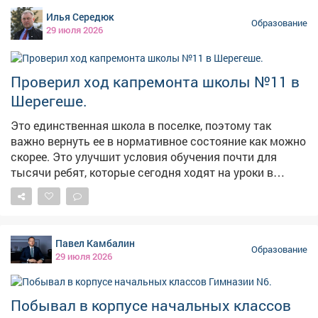
сказано в публикации. В администрации
Илья Середюк
Таштагольского муниципального округа ответили:
Образование
29 июля 2026
назвать сроки окончания ремонта пока невозможно.
Сейчас только готовятся документы для
проектирования – требуется ремонт фундамента и
Проверил ход капремонта школы №11 в
перекрытий. Когда проект будет готов, он должен
Шерегеше.
пройти экспертизу, и лишь после этого станут
понятны объемы работ, необходимое финансирование
Это единственная школа в поселке, поэтому так
и ориентировочные сроки. Напомним, ранее редакция
важно вернуть ее в нормативное состояние как можно
VSE42.Ru также писала о затянувшемся ремонте
скорее. Это улучшит условия обучения почти для
школы в Кемерове.
тысячи ребят, которые сегодня ходят на уроки в
приспособленных помещениях - в том числе на базе
детско-юношеского центра творчества. Объект
непростой. С первым подрядчиком контракт
пришлось расторгнуть из-за срыва сроков. Новая
Павел Камбалин
организация переработала проект, получила
Образование
29 июля 2026
положительное заключение госэкспертизы и
приступила к работам. Сейчас решаем вопросы по
финансированию проекта. Поручил сделать все
Побывал в корпусе начальных классов
оперативно - например, обеспечить перенос