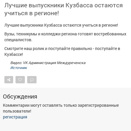
Лучшие выпускники Кузбасса остаются
Афиша
Обучение
Проекты
учиться в регионе!
Лучшие выпускники Кузбасса остаются учиться в регионе!
Вузы, техникумы и колледжи региона готовят востребованных
Товары
Поздравления
Погода
специалистов.
Смотрите наш ролик и поступайте правильно - поступайте в
Кузбассе!
Видео: VK Администрация Междуреченска
Источник
ТВ программа
Я - пенсионер
Обсуждения
Комментарии могут оставлять только зарегистрированные
пользователи!
регистрация