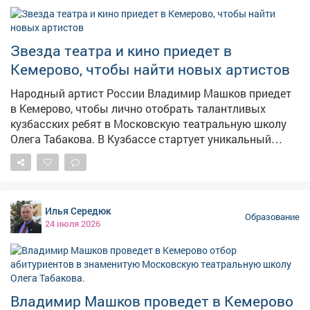
дошкольного возраста. Всероссийский смотр‑конкурс
«Образцовый детский сад» проходил в заочной форме
на открытой публичной интернет-площадке, где
размещалась информация о профессиональной и
Звезда театра и кино приедет в
педагогической деятельности учреждения. Членами
Кемерово, чтобы найти новых артистов
жюри оценивались более 10 направлений работы:
укрепление здоровья и интеллектуальное развитие
Народный артист России Владимир Машков приедет
детей, приобщение детей к общечеловеческим
в Кемерово, чтобы лично отобрать талантливых
ценностям, развитие познавательных, творческих,
кузбасских ребят в Московскую театральную школу
художественно-эстетических способностей детей,
Олега Табакова. В Кузбассе стартует уникальный
работа с родителями и прочее. Также учитывался
творческий проект – народный артист России
рейтинг участников в открытом голосовании
Владимир Машков проведёт в Кемерово отбор
посетителей площадки. По итогам конкурса МБДОУ
абитуриентов в знаменитую Московскую театральную
«Детский сад №34 «Красная шапочка» удостоено
школу Олега Табакова. Как сообщают областные
Илья Середюк
звания «Образцовый детский сад» и награждено
власти, для одарённых ребят из региона это шанс
Образование
24 июля 2026
медалью победителя.
бесплатно получить образование у ведущих актёров
страны. Отмечается, что успех каждого кузбассовца
на федеральном уровне – мощный стимул для
молодёжи. Важно, чтобы после обучения ребята
возвращались в Кузбасс, в том числе в филиал
Владимир Машков проведет в Кемерово
Мариинского театра, который скоро откроется в