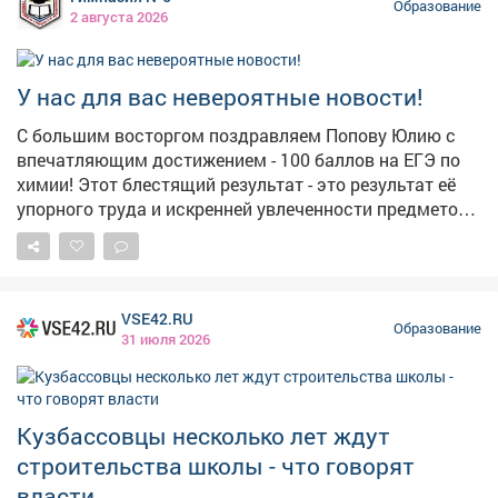
Кузнецкий округ, где работают 24 ярмарочные
Образование
2 августа 2026
локации. На базарах можно купить школьную форму,
обувь, рюкзаки, канцелярию и другие товары.
Действуют скидки от 5 до 30%. Большую часть
У нас для вас невероятные новости!
продукции представляют местные производители.
Полный список адресов опубликован на сайте
С большим восторгом поздравляем Попову Юлию с
минпрома Кузбасса.
впечатляющим достижением - 100 баллов на ЕГЭ по
химии! Этот блестящий результат - это результат её
упорного труда и искренней увлеченности предметом,
который она развивает с 8 класса. Победы и
призовые места на региональных и всероссийских
олимпиадах - это наглядное свидетельство не только
её глубоких знаний, но и настоящей
VSE42.RU
исследовательской страсти. Мы гордимся тем, что в
Образование
31 июля 2026
нашей Гимназии учится такая целеустремленная и
талантливая ученица! Особая благодарность -
Крупской Ольге Викторовне, нашему замечательному
учителю химии. Её творческий подход, увлеченность
Кузбассовцы несколько лет ждут
предметом и преданность делу помогают раскрыть
строительства школы - что говорят
потенциал учеников. Ольга Викторовна не просто
власти