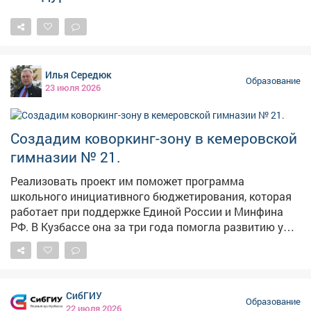
президентского объекта - Музейно-театрального
комплекса в Кемерово. Мы обязательно продолжим
развивать сотрудничество со школой Табакова и
другими ведущими творческими вузами страны.
Будем создавать новые возможности развития для
Илья Середюк
нашей молодежи.
Образование
23 июля 2026
Создадим коворкинг-зону в кемеровской
гимназии № 21.
Реализовать проект им поможет программа
школьного инициативного бюджетирования, которая
работает при поддержке Единой России и Минфина
РФ. В Кузбассе она за три года помогла развитию уже
70 школ - созданы новые зоны отдыха, музыкальные
и медиастудии, музеи боевой славы и истории.
Главная ценность формата - школы Кузбасса
модернизируются по запросу самих школьников. Это
СибГИУ
позволяет ребятам предлагать собственные
Образование
22 июля 2026