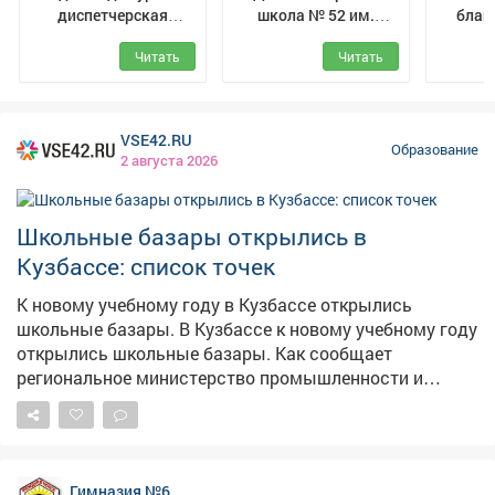
диспетчерская
школа № 52 им.
благ
служба (ЕДДС) г.
Белоусовой Т.Ф. г.
транс
Читать
Читать
Мыски
Междуреченск
VSE42.RU
Образование
2 августа 2026
Школьные базары открылись в
Кузбассе: список точек
К новому учебному году в Кузбассе открылись
школьные базары. В Кузбассе к новому учебному году
открылись школьные базары. Как сообщает
региональное министерство промышленности и
торговли, площадки развернули почти во всех
муниципальных образованиях: в Кемерове и
Междуреченске по 6 точек, в Новокузнецке – 3, в
Прокопьевске – 15. Абсолютный лидер – Ленинск-
Гимназия №6