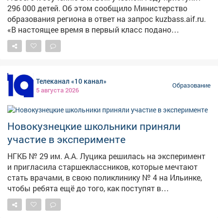
296 000 детей. Об этом сообщило Министерство
образования региона в ответ на запрос kuzbass.aif.ru.
«В настоящее время в первый класс подано
заявлений и зачислено детей - 19 870 (идёт приём
документов второй волны), всего ожидается порядка
24 тысяч первоклассников и 11,5 тысяч
одиннадцатиклассников», - сообщила министр
Телеканал «10 канал»
образования Софья Балакирева. Также редакция
Образование
5 августа 2026
уточняла, всем ли желающим девятиклассникам
хватило мест в 10-ый класс - некоторые школы
отказывали предоставлять место в 10-м классе,
Новокузнецкие школьники приняли
поскольку его просто не было. Власти ответили, что
все, кто хотел, пошли учиться в десятый класс, таких
участие в эксперименте
учеников было 11 421. После окончания девятого
НГКБ № 29 им. А.А. Луцика решилась на эксперимент
класса в техникумы и колледжи ушли 22 708 детей.
и пригласила старшеклассников, которые мечтают
Фото: magnific.com
стать врачами, в свою поликлинику № 4 на Ильинке,
чтобы ребята ещё до того, как поступят в
медицинские колледжи и вузы, смогли примерить на
себя белые халаты - в прямом и переносном смысле.