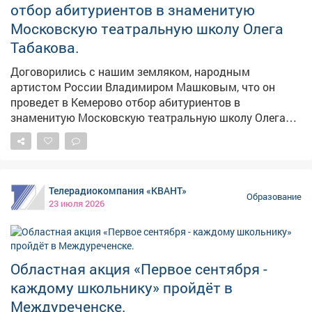
отбор абитуриентов в знаменитую
Музейно-театральном комплексе Кемерова.
Московскую театральную школу Олега
Сотрудничество со школой Табакова и другими
творческими вузами страны будет продолжено.
Табакова.
Договорились с нашим земляком, народным
артистом России Владимиром Машковым, что он
проведет в Кемерово отбор абитуриентов в
знаменитую Московскую театральную школу Олега
Табакова. Для одаренных кузбасских ребят это
уникальный шанс - поработать с ведущими актерами
страны и получить лучшее профильное образование.
Причем абсолютно бесплатно. Это важно и для всего
Телерадиокомпания «КВАНТ»
региона. Успех каждого кузбассовца на федеральном
Образование
23 июля 2026
уровне - мощный стимул для тысяч других парней и
девчонок. Наша задача - сделать так, чтобы после
обучения в столицах ребята возвращались домой, в
Кузбасс, и помогали выводить на новый уровень
Областная акция «Первое сентября -
работу наших театров и учреждений культуры. В том
каждому школьнику» пройдёт в
числе филиала Мариинского театра, который уже
скоро откроет свои двери на площадке
Междуреченске.