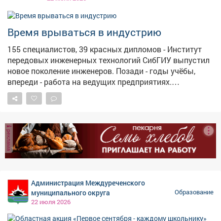
инициативы и реализовывать их при поддержке
государства. Тем самым - воспитываются
ответственные граждане, которые не просто ждут
Время врываться в индустрию
изменений к лучшему, но и готовы сами работать ради
них.
155 специалистов, 39 красных дипломов - Институт
передовых инженерных технологий СибГИУ выпустил
новое поколение инженеров. Позади - годы учёбы,
впереди - работа на ведущих предприятиях.
Металлурги, IT-специалисты, теплоэнергетики,
мехатроники, робототехники, чертёжники-
конструкторы - эти кадры нарасхват в
промышленном регионе. А выпускников «Цифровой
реклама
металлургии» уже ждут на ЕВРАЗ ЗСМК! Первый
выпуск инженеров-механиков здесь состоялся ещё в
1944 году. Сегодня ИПИТ - это современное
пространство, где куются кадры для наукоёмких
отраслей и рождаются новые научные разработки.
Администрация Междуреченского
муниципального округа
Образование
22 июля 2026