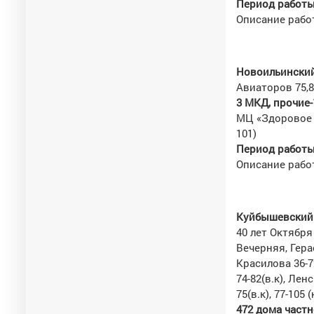
Период работы 
Описание работ
Новоильинский
Авиаторов 75,8
3 МКД, прочие-
МЦ «Здоровое 
101)
Период работы 
Описание работ
Куйбышевский 
40 лет Октября 6
Вечерняя, Герас
Красилова 36-72(
74-82(в.к), Ленс
75(в.к), 77-105 (
472 дома частно