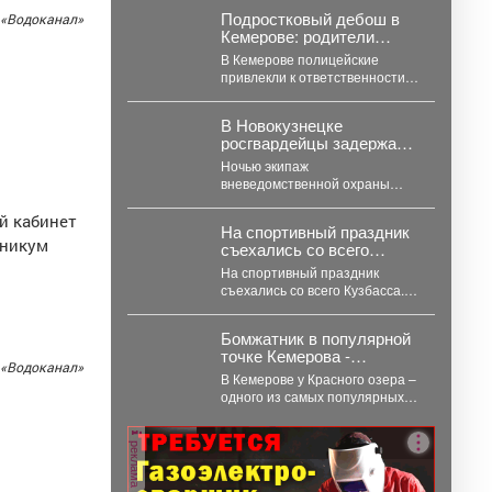
Подростковый дебош в
 «Водоканал»
Кемерове: родители
ответят за ночные
В Кемерове полицейские
похождения детей
привлекли к ответственности
родителей девяти подростков.
В Кемерове полицейские
В Новокузнецке
выявили в...
росгвардейцы задержали
дебошира, повредившего
Ночью экипаж
окно и дверь квартиры
вневедомственной охраны
сожительницы
прибыл к дому на ул.
Мичурина. На месте стражи
й кабинет
На спортивный праздник
правопорядка обнаружили...
хникум
съехались со всего
Кузбасса.
На спортивный праздник
съехались со всего Кузбасса. В
Прокопьевске прошел
традиционный турнир по
Бомжатник в популярной
теннису. 🥎...
точке Кемерова -
 «Водоканал»
горожанка обнаружила
В Кемерове у Красного озера –
жуткий объект на
одного из самых популярных
Красном озере
мест отдыха горожан –
обнаружили...
реклама