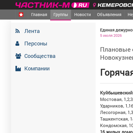
КЕМЕРОВСК
Главная
Группы
Новости
Объявления
Не
Единая дежурно
Лента
5 июля 2026
Персоны
Плановые о
Сообщества
Новокузне
Компании
Г
оряча
Куйбышевский 
Мостовая, 1,2,3,
Ударников, 1,1б
Лесогорная, 1,3,
Ташкентская, 1
Кондомская, 1
16
жилых домо