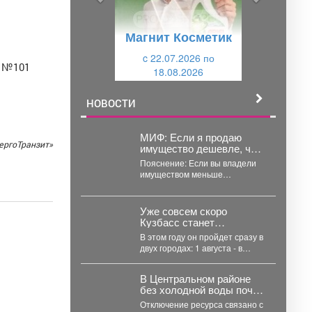
д
ю
у
щ
Магнит Косметик
щ
и
и
c 22.07.2026 по
й
д №101
18.08.2026
й
НОВОСТИ
МИФ: Если я продаю
ергоТранзит»
имущество дешевле, чем
купил, то подавать
Пояснение: Если вы владели
декларацию 3-НДФЛ в
имуществом меньше
налоговую не нужно
минимального срока (3 года
для движимого и иного
имущества,...
Уже совсем скоро
Кузбасс станет
площадкой
В этом году он пройдет сразу в
всероссийского
двух городах: 1 августа - в
фестиваля «Русское
Калтане, 28...
лето» #ZaРоссию.
В Центральном районе
без холодной воды почти
на сутки осталось
Отключение ресурса связано с
порядка 30 адресов.