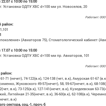
22.07 с 10:00 по 15:00
: Установка ОДПУ ХВС d=100 мм ул. Новоселов, 20
Работает: ООО
 район:
1,101
1
поколение» (Авиаторов 75), Стоматологический кабинет (Ав
17.07 с 10:00 по 15:00
: Установка ОДПУ ХВС d=100 мм пр. Авиаторов, 101
Работает: ООО
район:
1-71 (нечет), 74-122(в.к), 124-138 (чет, в.к), Амурская 61-67 (в.к
именко, Жуковского 49-57(нечет), 58, 59-67(нечет, в.к), 68-108(в
чет, в.к), 73-125(в.к), 127-141(нечет, в.к), Кузедеевская 63-73(н
кий, Литейная 21-35(нечет, в.к), 36-60(в.к), 62-108(в.к), Черемн
нечет, в.к)
го сектора, соц.-1, проч.-5