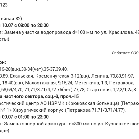
123
ейная 82)
10.07 с 09:00 по 20:00
: Замена участка водопровода d=100 мм по ул. Красилова, 4
оты)
Работает: ООО
он
:
-28(в.к),30-34(чет),35-37,39,40,
,89, Еланьская, Кременчугская 3-12(в.к), Ленина, 79,83,91-97,
18-40(в.к), Малоэтажная, 9,15,24, Метелкина, 1,3, Петракова,
6,68,69/4,70, 71,71/3,71/4,72-76(чет),77,78, Стартовая, 1,2,2/1,2а,3
 частного сектора, соц.-3, проч.-15
остический центр АО НЗРМК (Крюковская больница) (Петрако
№ 1» Хирургический корпус (Петракова 71,71/3,71/4,77),
09.07 с 01:00 по 23:00
: Замена запорной арматуры d=800 мм по ул. Кузнецкое шос
дце)