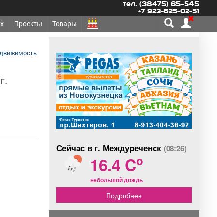
тел. (38475) 65-545
+7 923-625-02-51
х
Проекты
Товары
едвижимость
реклама
г.
Сейчас в г. Междуреченск
(08:26)
o
16.4 C
небольшой дождь
Подробнее