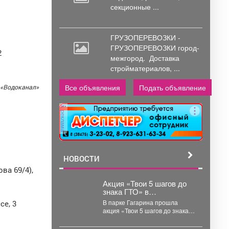
секционные ...
ГРУЗОПЕРЕВОЗКИ -
ГРУЗОПЕРЕВОЗКИ город-
2
межгород.
Доставка
стройматериалов, ...
Все объявления
Подать объявление
 «Водоканал»
реклама
НОВОСТИ
ва 69/4),
Акция «Твои 5 шагов до
знака ГТО» в
Новокузнецке
В парке Гагарина прошла
се, 3
акция «Твои 5 шагов до знака
ГТО». Мероприятие было
организовано в...