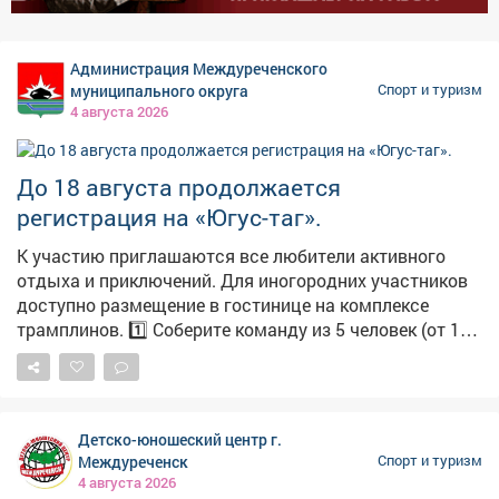
котором активно участвуют и туристы из Кузбасса.
Этим летом популярностью пользовались День
города, форумы и фестивали: «Дикоросы», «В Сибири -
Администрация Междуреченского
есть!», «Летосфера» и «Обские фестивали». В
муниципального округа
Спорт и туризм
минувшие выходные завершился авиапраздник «Вива
4 августа 2026
авиа!». С 21 по 23 августа в городе пройдёт фестиваль
исторической реконструкции «Княжий двор». Фото:
Густаво Зырянов
До 18 августа продолжается
регистрация на «Югус-таг».
К участию приглашаются все любители активного
отдыха и приключений. Для иногородних участников
доступно размещение в гостинице на комплексе
трамплинов. 1️⃣ Соберите команду из 5 человек (от 16
лет, пол значения не имеет). 2️⃣ Внесите взнос. 3️⃣
Покорите трассу «Югус-таг». В программе: забеги,
стрельба из лука, метание ножа и камчи, а также
испытание с автомобилем. 📞 Подробная информация
Детско-юношеский центр г.
по тел.: 8-923-467-93-53. #югустаг#visitkuzbass#югус
Междуреченск
Спорт и туризм
4 августа 2026