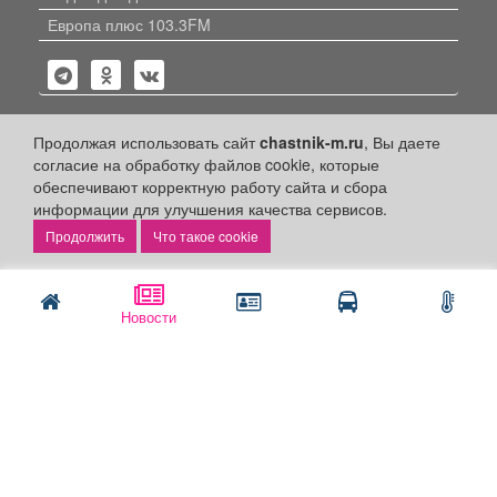
Европа плюс 103.3FM
Продолжая использовать сайт
chastnik-m.ru
, Вы даете
согласие на обработку файлов cookie, которые
Политика конфиденциальности
обеспечивают корректную работу сайта и сбора
информации для улучшения качества сервисов.
Публикации с пометкой «Реклама», «На правах рекламы»,
«Партнёрский проект» оплачены рекламодателем.
Что такое cookie
Редакция сайта не несет ответственности за достоверность
информации, содержащейся в рекламных материалах и
объявлениях.
Новости
+16
© 2006-2026
ООО "Частник-М"