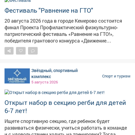
Фестиваль "Равнение на ГТО"
20 августа 2026 года в городе Кемерово состоится
финал Проекта Профилактический физкультурно-
патриотический фестиваль «Равнение на ГТО!»,
победителя грантового конкурса «Движение
Первых-2026». В мероприятии примут участие
победители муниципального этапа проектной
активности из 31 муниципального образования
Кузбасса. Состав команды 6 человек, 3 участника из
Звёздный, спортивный
числа несовершеннолетних, состоящих на различного
комплекс
Спорт и туризм
вида профилактических учетов и 3 участника из числа
5 августа 2026
курсантов военно-патриотических клубов и
объединений. Фестиваль начнётся с инструктажа и
разминки с участием Талисманов ГТО. Торжественное
Открыт набор в секцию регби для детей
открытие мероприятия станет настоящим
6-7 лет!
праздником единения и гордости за нашу Родину.
Затем команды примут участие в состязаниях.
Ищете спортивную секцию, где ребенок будет
Участники должны будут преодолеть физкультурно-
развиваться физически, учиться работать в команде
спортивную и военно-патриотическую полосу
и с удовольствием ходить на тренировки? Тогда