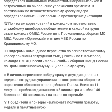
определялся наибольшим количеством набранных очков и
Афиша
Обучение
Проекты
затраченным на выполнение упражнения временем. В
состязаниях по легкоатлетическому кроссу лидера
определяло наименьшее время на прохождение дистанции.
🏆 По итогам соревнований в командном первенстве по
служебному двоеборью победителями в каждой из групп
Товары
Поздравления
Погода
стали команда ОМВД России по г. Прокопьевску, сборная МО
МВД России «Юргинский» и отдел МВД России по
Крапивинскому МО.
🏃‍♂️ Лидерами командного первенства по легкоатлетическому
кроссу признаны сотрудники УМВД России по г. Кемерово,
ТВ программа
Я - пенсионер
команда ОМВД России «Мариинский» и сборная ОМВД России
по Промышленновскому муниципальному округу.
⭐ В личном первенстве победу сразу в двух дисциплинах
одержал сотрудник управления по контролю за оборотом
наркотиков областного полицейского Главка. Всего за 11
минут он пробежал дистанцию в 3 километра и выбил 146
баллов из 160 возможных на этапе по стрельбе.
🏅 Победители и призеры чемпионата получили грамоты,
медали и памятные кубки.