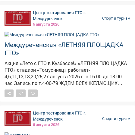
начинаниях! Фотоальбом с награждения:
Участникам объяснили весь путь к получению
https://clck.su/NvqFH
заветного знака отличия: - Регистрация на
Центр тестирования ГТО г.
официальном сайте gto.ru. - Получение медицинского
Междуреченск
Спорт и туризм
допуска. - Выбор ближайшего центра тестирования. -
6 августа 2026
Выполнение нормативов комплекса ГТО. -
Торжественное получение знака отличия. Подобные
акции являются важной частью программы по
Междуреченская «ЛЕТНЯЯ ПЛОЩАДКА
популяризации Всероссийского физкультурно-
ГТО»
спортивного комплекса «Готов к труду и обороне»
(ГТО) и приобщению молодёжи к здоровому образу
Акция «Лето с ГТО в Кузбассе!» «ЛЕТНЯЯ ПЛОЩАДКА
жизни. Для получения более детальной информации о
ГТО» стадион «Томусинец» работает-
графике работы центров тестирования и расписании
4,6,11,13,18,20,25,27 августа 2026 г. с 16.00 до 18.00
выполнения нормативов можно обратиться в центры
час Запись по т.4-00-79 ЖДЕМ ВСЕХ ЖЕЛАЮЩИХ
тестирования города Новокузнецка!
ВЫПОЛНИТЬ НОРМАТИВЫ комплекса ГТО ПРОВЕДИ
ВЕЧЕР С ПОЛЬЗОЙ ДЛЯ ЗДОРОВЬЯ!
Центр тестирования ГТО г.
Междуреченск
Спорт и туризм
6 августа 2026