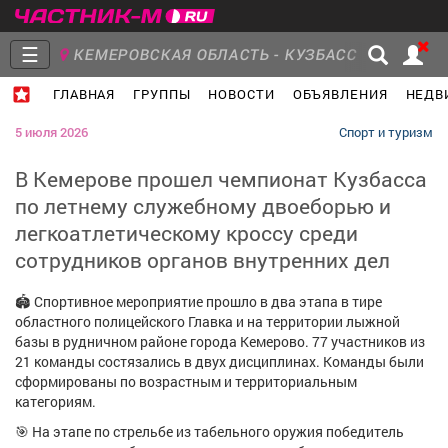
☰
КЕМЕРОВСКАЯ ОБЛАСТЬ - КУЗБАСС
ГЛАВНАЯ
ГРУППЫ
НОВОСТИ
ОБЪЯВЛЕНИЯ
НЕДВ
Главная
Группы
Новости
5 июля 2026
Спорт и туризм
В Кемерове прошел чемпионат Кузбасса
по летнему служебному двоеборью и
легкоатлетическому кроссу среди
Объявления
Недвижимость
Услуги
сотрудников органов внутренних дел
🏟️ Спортивное мероприятие прошло в два этапа в тире
областного полицейского Главка и на территории лыжной
базы в рудничном районе города Кемерово. 77 участников из
Работа
Транспорт
Компании
21 команды состязались в двух дисциплинах. Команды были
сформированы по возрастным и территориальным
категориям.
🎯 На этапе по стрельбе из табельного оружия победитель