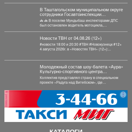
В Таштагольском муниципальном округе
сотрудники Госавтоинспекции
привлекли к ответственности водителя,
🚓 🚓 В поселке Мундыбаш инспекторами ДПС
не имеющего права управления на
был остановлен водитель мотоцикла,
незарегистрированном транспортном
управлявший транспортным средством без...
средстве
Новости ТВН от 04.08.26 (12+)
#новости 18:00 и 20:30 #ТВН #Новокузнецк #12+
4 августа 2026г. в «Новостях ТВН» (12+):...
Молодежный состав шоу-балета «Аура»
Культурно-спортивного центра
металлургов победил в международном
Коллектив представлял страну в специальном
конкурсе «Славянский базар» в
проекте «Радуга над Витебском», где
Витебске.
соревновались творческие коллективы из
России,...
реклама
КАТАЛОГИ