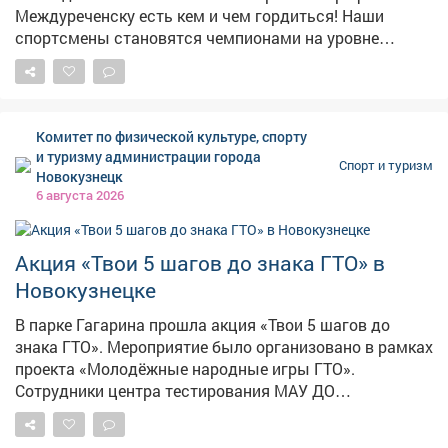
Междуреченску есть кем и чем гордиться! Наши
спортсмены становятся чемпионами на уровне
региона и страны, прославляют город на
международных чемпионатах и турнирах. Желаю им
новых ярких побед! Искренне благодарю ветеранов
спорта, которые заложили фундамент для этих
Комитет по физической культуре, спорту
достижений. Особая признательность - тренерам и
и туризму администрации города
Спорт и туризм
наставникам, которые ежедневно прививают
Новокузнецк
воспитанникам любовь к спорту. Их усилиями
6 августа 2026
физическая культура становится нормой для всё
большего числа междуреченцев. В городе хорошие
условия для занятий: спорткомплексы, трассы,
Акция «Твои 5 шагов до знака ГТО» в
городские пространства. В сфере физической
Новокузнецке
культуры и спорта трудятся мастера высочайшего
уровня, энтузиасты, настоящие фанаты своего дела.
В парке Гагарина прошла акция «Твои 5 шагов до
Создание комфортной среды для активного досуга - в
знака ГТО». Мероприятие было организовано в рамках
числе важнейших приоритетов. Будем и дальше
проекта «Молодёжные народные игры ГТО».
стараться, чтобы в Междуреченске появлялись новые
Сотрудники центра тестирования МАУ ДО
возможности для движения. Всем желаю крепкого
«Спортивная школа №2» провели для молодых людей
здоровья, бодрости духа, энергии и успехов во всех
в возрасте от 16 до 24 лет подробный инструктаж.