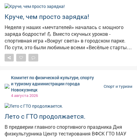
Круче, чем просто зарядка!
Неделя у наших «мечтателей» началась с мощного
заряда бодрости! 💪 Вместо скучных уроков -
спортивная игра «Вокруг света» в городском парке.
По сути, это были любимые всеми «Весёлые старты»,
только в разы интереснее! Ребята бегали, прыгали,
проявляли чудеса ловкости и, конечно, поддерживали
друг друга. Командный дух был на высоте! 🏆
Главный итог игры, как и положено, - победа дружбы.
Комитет по физической культуре, спорту
Но каждый участник усвоил главное: спорт - это не
и туризму администрации города
Спорт и туризм
просто соревнование, это залог хорошего настроения
Новокузнецк
и крепкого иммунитета. Заряжаемся позитивом на
4 августа 2026
всю неделю! А вы сегодня уже подвигались?
Лето с ГТО продолжается.
В предверии главного спортивного праздника Дня
физкультурника Центр тестирования ВФСК ГТО МАУ