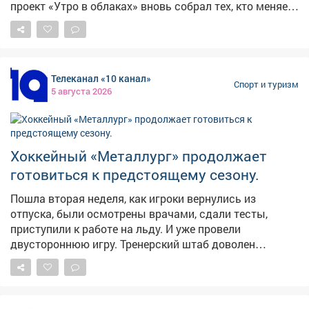
проект «Утро в облаках» вновь собрал тех, кто меняет
тесноту офисов на бескрайнее небо. Чувство полета
ощутила и наша съемочная группа.
Телеканал «10 канал»
Спорт и туризм
5 августа 2026
Хоккейный «Металлург» продолжает
готовиться к предстоящему сезону.
Пошла вторая неделя, как игроки вернулись из
отпуска, были осмотрены врачами, сдали тесты,
приступили к работе на льду. И уже провели
двустороннюю игру. Тренерский штаб доволен
отношением хоккеистов к работе и тем состоянием, в
каком они подошли к сборам. Состав команды
сформирован процентов на 75, говорит главный
тренер Виктор Александров. Подписания ещё будут.