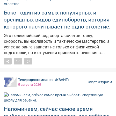
перекраивают календарь. #новости10канала
Бокс - один из самых популярных и
зрелищных видов единоборств, история
которого насчитывает не одно столетие.
Этот олимпийский вид спорта сочетает силу,
скорость, выносливость и тактическое мастерство, а
успех на ринге зависит не только от физической
подготовки, но и от умения принимать решения в
считанные секунды. В России бокс имеет богатые
спортивные традиции и продолжает активно
развиваться. Значительный вклад в развитие этого
вида спорта вносит и Кузбасс. В регионе работают
Телерадиокомпания «КВАНТ»
спортивные школы и секции, проводятся
Спорт и туризм
5 августа 2026
соревнования, а кузбасские спортсмены достойно
представляют область на всероссийской и
международной аренах. В карточках расскажем об
истории бокса, его особенностях и известных
Напоминаем, сейчас самое время
спортсменах, чьи достижения стали важной частью
выбрать спортивную школу для ребёнка.
спортивной истории Кузбасса.