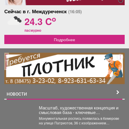
Сейчас в г. Междуреченск
(16:05)
o
24.3 C
пасмурно
Подробнее
реклама
НОВОСТИ
Масштаб, художественная концепция и
смысловая база - ключевые
составляющие мурала.
Монументальная роспись появилась в Кемерове
на улице Патриотов, 36 с изображением
генерала армии Ивана Кирилловича...