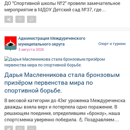
ДО "Спортивной школы №2" провели замечательное
мероприятие в МДОУ Детский сад №37, где
познакомил малышей с комплексом "Готов к труду и
обороне" - Талисманы ГТО - зайка Лиза и леопард Вика
- показали детям правильную технику выполнения
упражнений нескольких видов испытаний. Малыши с
Администрация Междуреченского
азартом и интересом выполняли задания которые для
муниципального округа
Спорт и туризм
них подготовили талисманы ,узнали о важности
3 августа 2026
физической подготовки с раннего возраста.
Мероприятие прошло в игровой форме, что сделало
мероприятие увлекательным для всех участников.
Такие встречи играют важную роль в приобщении
Дарья Масленникова стала бронзовым
детей к здоровому образу жизни. Комплекс ГТО не
призёром первенства мира по
только развивает физические качества, но и
спортивной борьбе.
формирует у детей правильные жизненные ценности:
целеустремленность, дисциплину и стремление к
В весовой категории до 43кг уроженка Междуреченска
самосовершенствованию. Присоединяйтесь и вы к
дважды взяла верх и потерпела одно поражение. В
движению ГТО в городе Новокузнецке!
решающем поединке, определившем «бронзу», наша
спортсменка уверенно победила. 💪 Поздравляем
Дарью от имени всех междуреченцев, так держать!