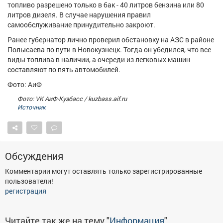
топливо разрешено только в бак - 40 литров бензина или 80
Афиша
Обучение
Проекты
литров дизеля. В случае нарушения правил
самообслуживание принудительно закроют.
Ранее губернатор лично проверил обстановку на АЗС в районе
Полысаева по пути в Новокузнецк. Тогда он убедился, что все
виды топлива в наличии, а очереди из легковых машин
Товары
Поздравления
Погода
составляют по пять автомобилей.
Фото: АиФ
Фото: VK АиФ-Кузбасс / kuzbass.aif.ru
Источник
ТВ программа
Я - пенсионер
Обсуждения
Комментарии могут оставлять только зарегистрированные
пользователи!
регистрация
Читайте так же на тему "
Информация
"