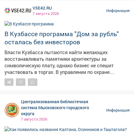
VSE42.RU
Информация
7 августа 2026
В Кузбассе программа "Дом за рубль"
осталась без инвесторов
Власти Кузбасса пытаются найти желающих
восстанавливать памятники архитектуры за
символическую плату, однако бизнес не спешит
участвовать в торгах. В управлении по охране
объектов культурного наследия Кузбасса на запрос
портала " PROKUZBASS.RU " сообщили, что процедура
привлечения участников запущена и проводятся
торги, однако желающих приобрести исторические
Централизованная библиотечная
здания по символической цене и вдохнуть в них
система Мысковского городского
Информация
новую жизнь до сих пор не нашлось. Суть инициативы
округа
предполагает, что предприниматели получают
7 августа 2026
исторические здания по символической цене, но берут
на себя обязательства по их полной научной