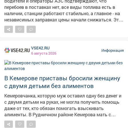
Водители и операторы АЗС подтверждают, что
перебоев в поставках нет, все виды топлива есть в
наличии, станции работают стабильно, а главное - на
независимых заправках цены начали снижаться. Это
хорошие новости. Но вопрос остается на контроле -
будем и дальше работать с оптовиками, розничными
сетями, логистами, чтобы обеспечить повсеместную и
постоянную доступность горючего.
VSE42.RU
Информация
6 августа 2026
В Кемерове приставы бросили женщину
с двумя детьми без алиментов
Кемеровчанка, которую муж оставил одну без денег и
с двумя детьми на руках, не могла получить помощь
даже от тех, кто обязан помогать взыскивать
алименты. В Рудничном районе Кемерова мать с
двумя детьми не могла получить алименты от
бывшего супруга. Мать растит 9-летнего сына и 14-