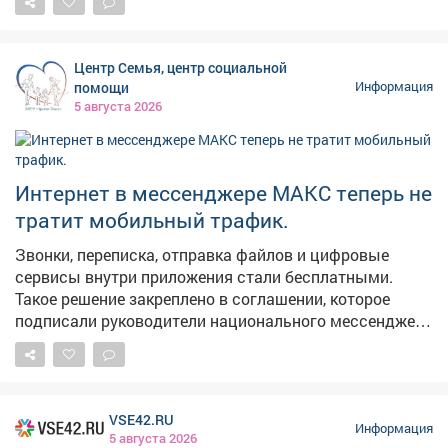
проекту «Молодежь и дети». Мы работаем над тем,
чтобы реализация нацпроектов приносила региону
максимальные результаты в виде молодежных
Центр Семья, центр социальной
центров, социальных учреждений, культурных и
помощи
Информация
образовательных площадок. Каждая новая точка
5 августа 2026
притяжения для наших молодых земляков - это
инвестиция в будущее. У ребят появляется больше
возможностей для самореализации, они могут
активнее включаться в жизнь своих городов и
Интернет в мессенджере МАКС теперь не
поселков. Тем самым - связывают свое будущее с
тратит мобильный трафик.
Кузбассом. В следующем году откроем такое же
пространство в Киселевске.
Звонки, переписка, отправка файлов и цифровые
сервисы внутри приложения стали бесплатными.
Такое решение закреплено в соглашении, которое
подписали руководители национального мессенджера
и крупнейших операторов связи.
VSE42.RU
Информация
5 августа 2026