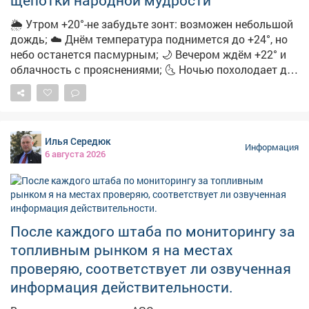
щепотки народной мудрости
🌦 Утром +20°-не забудьте зонт: возможен небольшой
дождь; ☁️ Днём температура поднимется до +24°, но
небо останется пасмурным; 🌙 Вечером ждём +22° и
облачность с прояснениями; 🌜 Ночью похолодает до
+15°-облачно с прояснениями. 🌿 А ещё с
сегодняшним днём вязано немало народных примет:
➖Если утром сильная роса-осень будет тёплой и
сухой; ➖Увидели радугу-ждите перемены погоды;
Илья Середюк
➖Муравьи поднимают входы в муравейники-к
Информация
6 августа 2026
затяжным дождям; ➖Солнце на закате багровое-к
жаркой погоде на следующий день; ➖А если в этот
день посеять укроп-по поверью, зиму проживёте без
простуд. 👀Давайте понаблюдаем, работают ли
погодные «предсказания».
После каждого штаба по мониторингу за
топливным рынком я на местах
проверяю, соответствует ли озвученная
информация действительности.