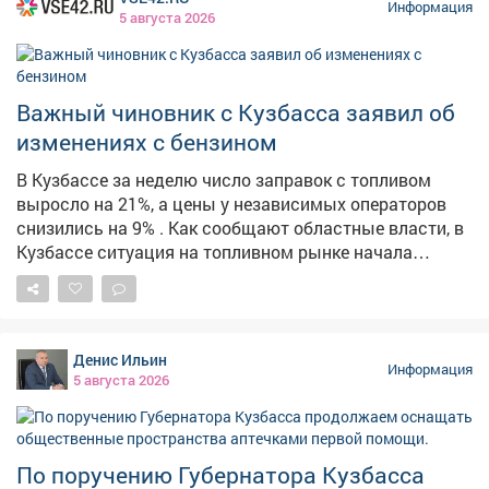
Информация
регулярно, чтобы в экстренной ситуации (тьфу-тьфу-
5 августа 2026
тьфу!) каждый знал, как сохранить жизнь и здоровье.
Безопасность - превыше всего! 💪 #Лагерь
#Безопасность #Эвакуация #ТренировкаМЧС
Важный чиновник с Кузбасса заявил об
изменениях с бензином
В Кузбассе за неделю число заправок с топливом
выросло на 21%, а цены у независимых операторов
снизились на 9% . Как сообщают областные власти, в
Кузбассе ситуация на топливном рынке начала
стабилизироваться. По их данным, за неделю
количество АЗС, на которых есть топливо, выросло на
21,3%. Среднерыночные цены у независимых
операторов снизились на 9%. На штабе обсудили
Денис Ильин
текущую обстановку и отметили, что ажиотажный
Информация
5 августа 2026
спрос удалось снять, очереди на заправках
сократились. Для дальнейшей стабилизации
налаживается координация между независимыми
сетями, производителями и логистическими
По поручению Губернатора Кузбасса