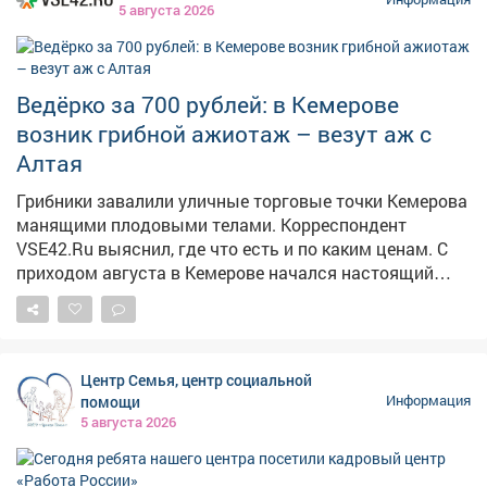
Предварительная запись по телефону: 2-75-04.
5 августа 2026
Ведёрко за 700 рублей: в Кемерове
возник грибной ажиотаж – везут аж с
Алтая
Грибники завалили уличные торговые точки Кемерова
манящими плодовыми телами. Корреспондент
VSE42.Ru выяснил, где что есть и по каким ценам. С
приходом августа в Кемерове начался настоящий
грибной бум: народные рынки так и распирает от
аппетитных грибочков, собранных вручную в лесу.
Любители тихой охоты выставляют на продажу свои
роскошные трофеи, а горожанам только и остаётся,
Центр Семья, центр социальной
что разбирать лесное лакомство как горячие пирожки.
помощи
Информация
5 августа 2026