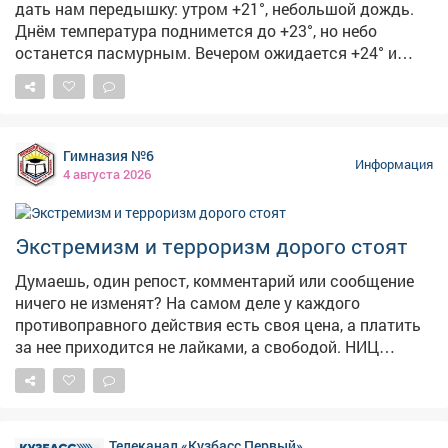
дать нам передышку: утром +21°, небольшой дождь.
повышение экономической устойчивости всего
Днём температура поднимется до +23°, но небо
региона.
останется пасмурным. Вечером ожидается +24° и
облачно с прояснениями, а ночью похолодает до +17°-
пасмурно. 🏙5августа чествуем изобретение, без
которого невозможно представить современный
город. 🚦С Международным днём светофора! Первый
Гимназия №6
светофор появился в 1868году в Лондоне-он был
Информация
4 августа 2026
механическим, работал на газе и управлялся вручную.
Электрическую версию с красным и зелёным
сигналами установили в 1914году в Кливленде, а
Экстремизм и терроризм дорого стоят
жёлтый цвет добавили позже, чтобы предупреждать о
смене сигнала. В России светофоры начали
Думаешь, один репост, комментарий или сообщение
появляться в 1930‑х годах.
ничего не изменят? На самом деле у каждого
противоправного действия есть своя цена, а платить
за нее приходится не лайками, а свободой. НИЦ
Мониторинга и профилактики подготовил «прайс-
лист», который наглядно показывает последствия
преступлений экстремистской и террористической
направленности. ❗«Цена преступления» доходит
Телеканал «Кузбасс Первый»