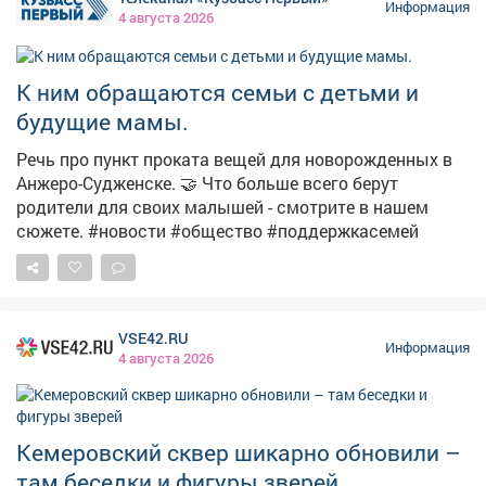
вплоть до пожизненного лишения свободы! Не
Информация
4 августа 2026
поддавайся на провокации и не распространяй
сомнительный контент. Перед тем как поставить лайк,
сделать репост или отправить сообщение, задумайся
К ним обращаются семьи с детьми и
о последствиях. 🚫 Если ты столкнулся с
будущие мамы.
подозрительным предложением в сети или в жизни,
немедленно прекрати диалог и сообщи: ▫Горячая
Речь про пункт проката вещей для новорожденных в
линия ФСБ: 8 800 224 22 22; ▫Горячая линия
Анжеро-Судженске. 🤝 Что больше всего берут
«Экстремизму - НЕТ!»: resurs-center.ru/hotline.
родители для своих малышей - смотрите в нашем
сюжете. #новости #общество #поддержкасемей
VSE42.RU
Информация
4 августа 2026
Кемеровский сквер шикарно обновили –
там беседки и фигуры зверей