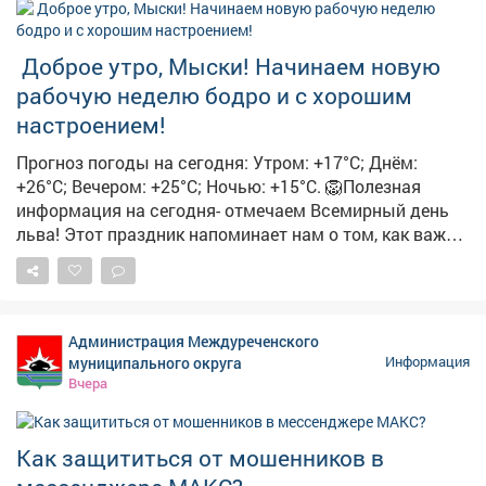
назвали Киякурсор лонгипес. Такие проекты помогают
жителям и гостям региона по-новому открывать наш
️ Доброе утро, Мыски! Начинаем новую
край - не только как мощный промышленный центр, но
рабочую неделю бодро и с хорошим
и как территорию с уникальным природным,
историческим и культурным наследием.
настроением!
Прогноз погоды на сегодня: Утром: +17°C; Днём:
+26°C; Вечером: +25°C; Ночью: +15°C. 🦁Полезная
информация на сегодня- отмечаем Всемирный день
льва! Этот праздник напоминает нам о том, как важно
беречь природу и её самых величественных
обитателей. Львы-символ силы и благородства, но
сейчас им нужна не слава, а защита: за последние
100лет популяция львов сократилась более чем на
Администрация Междуреченского
90%, и сегодня в дикой природе осталось менее
муниципального округа
Информация
20тысяч особей. 🌻Желаем всем продуктивной
Вчера
недели!
Как защититься от мошенников в