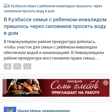
В Кузбассе семье с ребенком-инвалидом
пришлось через силовиков просить воду
в дом
В Новокузнецком районе прокуратура добилась,
чтобы участок для семьи с ребёнком-инвалидом
обеспечили водой и канализацией. В Новокузнецком
районе прокуратура восстановила права семьи,
воспитывающей ребёнка с ограниченными
возможностями здоровья. Как сообщает прокуратура
Кузбасса, местной жительнице и её семье выделили
земельный участок под строительство дома, однако
реклама
пользоваться им было невозможно – на нём
отсутствовали водоснабжение и водоотведение, без
которых эксплуатация жилья попросту невозможна.
Женщина обратилась в надзорное ведомство. После
проверки прокуратура потребовала устранить
Мыски Медиа, медиакомпания