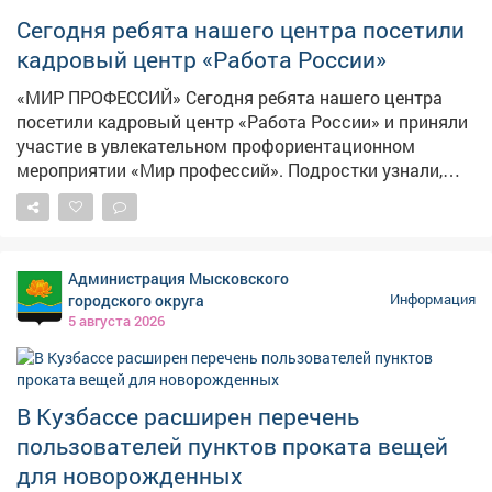
Сегодня ребята нашего центра посетили
кадровый центр «Работа России»
«МИР ПРОФЕССИЙ» Сегодня ребята нашего центра
посетили кадровый центр «Работа России» и приняли
участие в увлекательном профориентационном
мероприятии «Мир профессий». Подростки узнали,
какие профессии востребованы в Кузбассе и стране,
чем они отличаются друг от друга и какую пользу
приносят обществу. Особенно заинтересовали наших
ребят шахтёрские специальности: подробно
Администрация Мысковского
разобрали, кто такие шахтёры, какими навыками
городского округа
Информация
нужно обладать, чтобы работать в этой важной
5 августа 2026
отрасли, и как стать настоящим профессионалом
своего дела. Ребята с большим вниманием изучали
требования к разным профессиям - теперь они знают,
что важно не только желание, но и упорство, знания и
В Кузбассе расширен перечень
здоровье! Такие встречи помогают детям сделать
пользователей пунктов проката вещей
первые шаги к осознанному выбору будущей
для новорожденных
профессии и понять, насколько широк и интересен