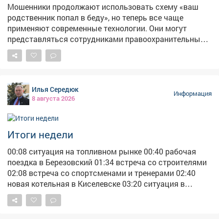
Мошенники продолжают использовать схему «ваш
родственник попал в беду», но теперь все чаще
применяют современные технологии. Они могут
представляться сотрудниками правоохранительных
органов или даже имитировать голос и изображение
близкого человека с помощью дипфейков. Главная
цель - вызвать сильные эмоции, заставить
действовать быстро и перевести деньги, не проверяя
Илья Середюк
информацию. Если вам сообщили, что родственник
Информация
8 августа 2026
оказался в беде и срочно нужны деньги, не
поддавайтесь панике. Прервите разговор и
самостоятельно свяжитесь с близким по известному
Итоги недели
вам номеру телефона или через других
родственников. Не переводите деньги незнакомым
00:08 ситуация на топливном рынке 00:40 рабочая
людям и не доверяйте сообщениям, основанным на
поездка в Березовский 01:34 встреча со строителями
спешке и давлении.
02:08 встреча со спортсменами и тренерами 02:40
новая котельная в Киселевске 03:20 ситуация в
таштагольском роддоме