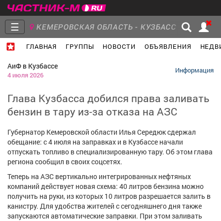
☰
КЕМЕРОВСКАЯ ОБЛАСТЬ - КУЗБАСС
ГЛАВНАЯ
ГРУППЫ
НОВОСТИ
ОБЪЯВЛЕНИЯ
НЕДВ
Главная
Группы
Новости
АиФ в Кузбассе
Информация
4 июля 2026
Глава Кузбасса добился права заливать
бензин в тару из-за отказа на АЗС
Объявления
Недвижимость
Услуги
Губернатор Кемеровской области Илья Середюк сдержал
обещание: с 4 июля на заправках и в Кузбассе начали
отпускать топливо в специализированную тару. Об этом глава
региона сообщил в своих соцсетях.
Работа
Транспорт
Компании
Теперь на АЗС вертикально интегрированных нефтяных
компаний действует новая схема: 40 литров бензина можно
получить на руки, из которых 10 литров разрешается залить в
канистру. Для удобства жителей с сегодняшнего дня также
запускаются автоматические заправки. При этом заливать