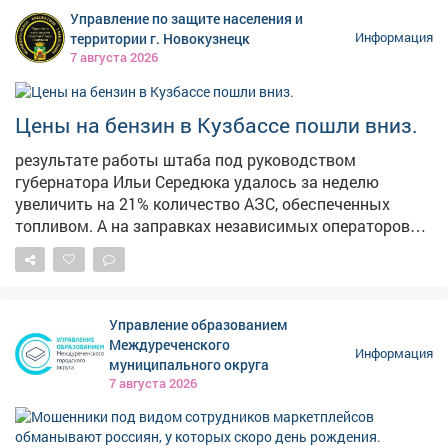
опубликованных кадрах видно, что часть конструкции
Управление по защите населения и
действительно приведена в порядок, однако
территории г. Новокузнецк
Информация
оставшаяся секция по-прежнему находится в
7 августа 2026
плачевном состоянии. Отметим, что во время
сильных ливней эта лестница регулярно
превращается в бурный водопад, а зимой страдает от
Цены на бензин в Кузбассе пошли вниз.
тяжести снега. Напомним, в конце июня в мэрии
результате работы штаба под руководством
сообщали, что началсяремонт лестничного спуска на
губернатора Ильи Середюка удалось за неделю
Пионерском бульваре. В администрации также
увеличить на 21% количество АЗС, обеспеченных
отметили, что его размыло сильным дождем.
топливом. А на заправках независимых операторов
стоимость горючего начала снижаться. Проехали по
территориям региона и убедились в этом.
Управление образованием
Междуреченского
Информация
муниципального округа
7 августа 2026