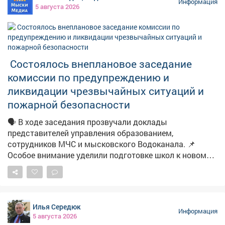
нарушения. В результате к участку подвели
Информация
5 августа 2026
необходимые инженерные коммуникации. Теперь
семья сможет построить дом и жить в нормальных
условиях.
Состоялось внеплановое заседание
комиссии по предупреждению и
ликвидации чрезвычайных ситуаций и
пожарной безопасности
🗣️ В ходе заседания прозвучали доклады
представителей управления образованием,
сотрудников МЧС и мысковского Водоканала. 📌
Особое внимание уделили подготовке школ к новому
учебному году. 📽Подробности в нашем материале.
Илья Середюк
Информация
5 августа 2026