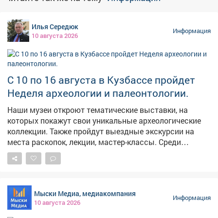
Илья Середюк
Информация
10 августа 2026
С 10 по 16 августа в Кузбассе пройдет
Неделя археологии и палеонтологии.
Наши музеи откроют тематические выставки, на
которых покажут свои уникальные археологические
коллекции. Также пройдут выездные экскурсии на
места раскопок, лекции, мастер-классы. Среди
главных экспонатов - фрагмент яйца архозавра
возрастом 120 млн лет. Его обнаружили в Шестаково
в 2020 году. Это первое столь древнее яйцо,
найденное в России, и потому оно получило
Мыски Медиа, медиакомпания
собственное научное название. Кроме того, лекторы
Информация
10 августа 2026
расскажут и о новом виде динозавров, открытом на
раскопках в Шестаково всего три года назад. Его