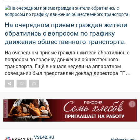
сельхозпроизводителям.
На очередном приеме граждан жители
обратились с вопросом по графику
движения общественного транспорта.
На очередном приеме граждан жители обратились с
вопросом по графику движения общественного
транспорта. Ещё в начале недели на аппаратном
совещании был представлен доклад директора ГП
АТП о работе предприятия. Было поручено учесть
пожелания жителей, хотя понимаю, что всем не
угодишь, но сделать максимально комфортно -
можно. Также на этом приеме рассмотрели вопросы
реклама
благоустройства дворов, капитального ремонта
домов, личные проблемы правового характера.
Попасть на прием по личным вопросам можно
каждые первую и третью среды месяца по адресу пр.
Строителей 18, общественная приемная граждан.
VSE42.RU
Информация