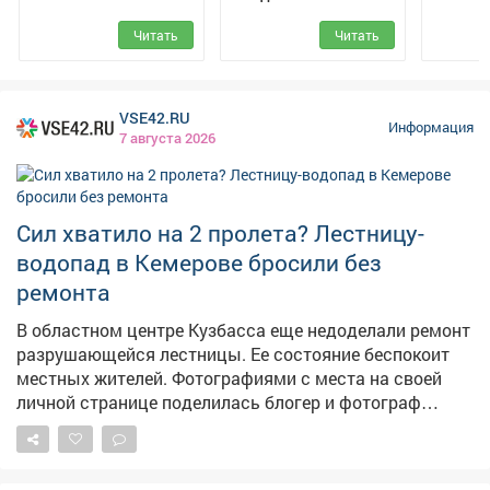
по
Читать
Читать
Меж
VSE42.RU
Информация
7 августа 2026
Сил хватило на 2 пролета? Лестницу-
водопад в Кемерове бросили без
ремонта
В областном центре Кузбасса еще недоделали ремонт
разрушающейся лестницы. Ее состояние беспокоит
местных жителей. Фотографиями с места на своей
личной странице поделилась блогер и фотограф
Екатерина Комарова. – Читала, что ремонтируют
лестницу на Пионерском. Два пролёта сделали – и на
этом всё, – прокомментировала она ситуацию. На