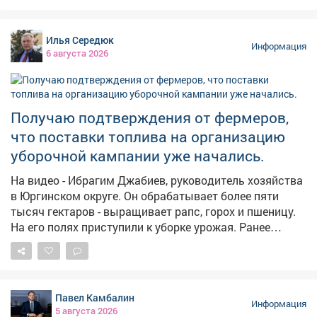
летнюю дочь, экс-муж долгое время ничего не
платил,а силовики не принимали мер, сообщает в
Илья Середюк
четверг областная прокуратура. – Должностными
Информация
6 августа 2026
лицами службы судебных приставов своевременно не
приняты исчерпывающие меры, направленные на
взыскание задолженности, – сказали в прокуратуре.
Надзорный орган внёс представление руководителю
Получаю подтверждения от фермеров,
главного управления приставов в регионе. В
что поставки топлива на организацию
результате исполнительные действия
активизировались, должностное лицо привлекли к
уборочной кампании уже начались.
дисциплинарной ответственности, а с бывшего мужа
На видео - Ибрагим Джабиев, руководитель хозяйства
взыскали 315 тысяч рублей по алиментам.
в Юргинском округе. Он обрабатывает более пяти
Прокуратура продолжит следить за тем, как
тысяч гектаров - выращивает рапс, горох и пшеницу.
контролируется последующая выплата алиментов.
На его полях приступили к уборке урожая. Ранее
обращался к федеральному центру с просьбой
выделить региону дополнительные объемы солярки
для проведения уборочной кампании. Нас
поддержали, первые девять тысяч тонн горючего
Павел Камбалин
прибыли в регион и распределяются кузбасским
Информация
5 августа 2026