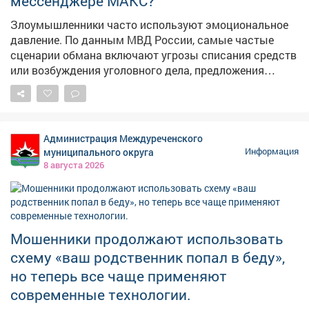
мессенджере МАКС?
Злоумышленники часто используют эмоциональное
давление. По данным МВД России, самые частые
сценарии обмана включают угрозы списания средств
или возбуждения уголовного дела, предложения
быстрого заработка, сообщения о выигрышах и
просьбы срочно обновить приложение. Знание этих
уловок помогает распознать опасность вовремя. Все
основные схемы и правила безопасности - в
Администрация Междуреченского
карточках.
муниципального округа
Информация
8 августа 2026
Мошенники продолжают использовать
схему «ваш родственник попал в беду»,
но теперь все чаще применяют
современные технологии.