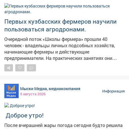
Первых кузбасских фермеров научили
пользоваться агродронами.
Очередной поток «Школы фермера» прошли 40
человек - владельцы личных подсобных хозяйств,
начинающие фермеры и действующие
предприниматели. На практических занятиях они
выезжали в поля, пилотировали беспилотники,
настраивали оборудование, учились составлять
полетное задание для мониторинга посевов. Еще одна
группа сельскохозяйственных предпринимателей
Мыски Медиа, медиакомпания
изучала технологии агротуризма. Развитие сельского
Информация
5 августа 2026
хозяйства - одно из стратегических приоритетов для
экономики Кузбасса. Программа «Школа фермера»
открывает новые возможности для всех, кто
Доброе утро!
заинтересован в работе на земле. Успех каждого
фермера важен для нас, потому что это вклад в
После вчерашней жары погода сегодня будто решила
укрепление продовольственной безопасности,