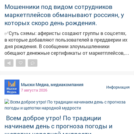
Мошенники под видом сотрудников
маркетплейсов обманывают россиян, у
которых скоро день рождения.
✅Суть схемы: аферисты создают группы в соцсетях,
в которые добавляют пользователей в преддверии их
дня рождения. В сообщении злоумышленники
обещают денежные сертификаты от маркетплейсов,
технику и туристические поездки по случаю
праздника. Мошенники торопят, якобы акция
действует всего 24 часа. И побуждают пользователей
перейти по ссылке. ➡️ ❗️Будьте бдительны и
Мыски Медиа, медиакомпания
предупредите близких! Переходить по ссылке опасно,
Информация
7 августа 2026
она может быть фишинговой. Пользователь рискует
потерять деньги и предоставить мошенникам
персональные данные. Обо всех акциях
маркетплейсы информируют на своих официальных
Всем доброе утро! По традиции
ресурсах.
начинаем день с прогноза погоды и