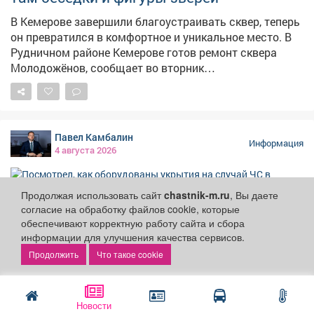
В Кемерове завершили благоустраивать сквер, теперь
он превратился в комфортное и уникальное место. В
Рудничном районе Кемерове готов ремонт сквера
Молодожёнов, сообщает во вторник
горадминистрация. – Последним штрихом стали
современные скамейки и урны. Теперь здесь можно не
только прогуляться, но и с комфортом отдохнуть, –
сказали в мэрии.
Павел Камбалин
Информация
4 августа 2026
Продолжая использовать сайт
chastnik-m.ru
, Вы даете
согласие на обработку файлов cookie, которые
обеспечивают корректную работу сайта и сбора
информации для улучшения качества сервисов.
Посмотрел, как оборудованы укрытия на
Что такое cookie
случай ЧС в зданиях Управления
образованием с различной
конструкцией: имеющих подвалы и
Новости