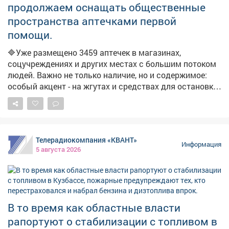
операторами. Власти фиксируют жалобы из
продолжаем оснащать общественные
отдельных поселений на отсутствие топлива. Главам
пространства аптечками первой
поручено отслеживать каждый сигнал и оперативно
помощи.
отрабатывать проблемные точки. В ближайшие дни
ожидается увеличение числа бензовозов, что также
🔷Уже размещено 3459 аптечек в магазинах,
повысит долю работающих АЗС. Запас топлива для
соцучреждениях и других местах с большим потоком
уборочной кампании уже сформирован, утверждён
людей. Важно не только наличие, но и содержимое:
чёткий график поставок.
особый акцент - на жгутах и средствах для остановки
кровотечений. ➡️Параллельно продолжаем
мониторинг укрытий. На фото - укрытия в
Новоильинском районе и по адресу: Ярославская, 1.
Телерадиокомпания «КВАНТ»
Информация
5 августа 2026
В то время как областные власти
рапортуют о стабилизации с топливом в