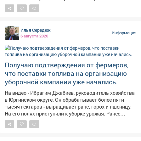
двумя детьми не могла получить алименты от
бывшего супруга. Мать растит 9-летнего сына и 14-
летнюю дочь, экс-муж долгое время ничего не
платил,а силовики не принимали мер, сообщает в
Илья Середюк
четверг областная прокуратура. – Должностными
Информация
6 августа 2026
лицами службы судебных приставов своевременно не
приняты исчерпывающие меры, направленные на
взыскание задолженности, – сказали в прокуратуре.
Надзорный орган внёс представление руководителю
Получаю подтверждения от фермеров,
главного управления приставов в регионе. В
что поставки топлива на организацию
результате исполнительные действия
активизировались, должностное лицо привлекли к
уборочной кампании уже начались.
дисциплинарной ответственности, а с бывшего мужа
На видео - Ибрагим Джабиев, руководитель хозяйства
взыскали 315 тысяч рублей по алиментам.
в Юргинском округе. Он обрабатывает более пяти
Прокуратура продолжит следить за тем, как
тысяч гектаров - выращивает рапс, горох и пшеницу.
контролируется последующая выплата алиментов.
На его полях приступили к уборке урожая. Ранее
обращался к федеральному центру с просьбой
выделить региону дополнительные объемы солярки
для проведения уборочной кампании. Нас