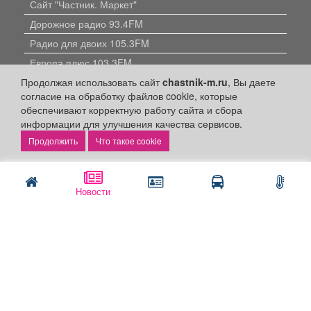
Сайт "Частник. Маркет"
Дорожное радио 93.4FM
Радио для двоих 105.3FM
Европа плюс 103.3FM
Продолжая использовать сайт
chastnik-m.ru
, Вы даете
согласие на обработку файлов cookie, которые
обеспечивают корректную работу сайта и сбора
информации для улучшения качества сервисов.
Что такое cookie
Политика конфиденциальности
Публикации с пометкой «Реклама», «На правах рекламы»,
«Партнёрский проект» оплачены рекламодателем.
Новости
Редакция сайта не несет ответственности за достоверность
информации, содержащейся в рекламных материалах и
объявлениях.
+16
© 2006-2026
ООО "Частник-М"