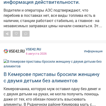
информация действительности.
Водители и операторы АЗС подтверждают, что
перебоев в поставках нет, все виды топлива есть в
наличии, станции работают стабильно, а главное - на
независимых заправках цены начали снижаться. Это
хорошие новости. Но вопрос остается на контроле -
будем и дальше работать с оптовиками, розничными
сетями, логистами, чтобы обеспечить повсеместную и
постоянную доступность горючего.
VSE42.RU
Информация
6 августа 2026
В Кемерове приставы бросили женщину
с двумя детьми без алиментов
Кемеровчанка, которую муж оставил одну без денег и
с двумя детьми на руках, не могла получить помощь
даже от тех, кто обязан помогать взыскивать
алименты. В Рудничном районе Кемерова мать с