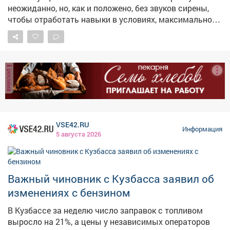
неожиданно, но, как и положено, без звуков сирены,
чтобы отработать навыки в условиях, максимально
приближенных к реальным. Педагогический состав
организовал инсценировку пожара и задымления.
Ребята под чутким руководством взрослых
отработали порядок действий при чрезвычайной
реклама
ситуации и слаженно эвакуировались через три
запасных выхода. Главные выводы тренировки: 🔹
При ЧС не действовать самостоятельно; 🔹 Сразу
слушать и выполнять указания взрослых; 🔹 И
главное - никакой паники! Такие учения проходят у нас
VSE42.RU
Информация
регулярно, чтобы в экстренной ситуации (тьфу-тьфу-
5 августа 2026
тьфу!) каждый знал, как сохранить жизнь и здоровье.
Безопасность - превыше всего! 💪 #Лагерь
#Безопасность #Эвакуация #ТренировкаМЧС
Важный чиновник с Кузбасса заявил об
изменениях с бензином
В Кузбассе за неделю число заправок с топливом
выросло на 21%, а цены у независимых операторов