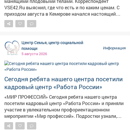
манящими плодовыми телами. Корреспондент
VSE42.Ru выяснил, где что есть и по каким ценам. С
приходом августа в Кемерове начался настоящий
грибной бум: народные рынки так и распирает от
аппетитных грибочков, собранных вручную в лесу.
Любители тихой охоты выставляют на продажу свои
роскошные трофеи, а горожанам только и остаётся,
Центр Семья, центр социальной
что разбирать лесное лакомство как горячие пирожки.
помощи
Информация
5 августа 2026
Сегодня ребята нашего центра посетили
кадровый центр «Работа России»
«МИР ПРОФЕССИЙ» Сегодня ребята нашего центра
посетили кадровый центр «Работа России» и приняли
участие в увлекательном профориентационном
мероприятии «Мир профессий». Подростки узнали,
какие профессии востребованы в Кузбассе и стране,
чем они отличаются друг от друга и какую пользу