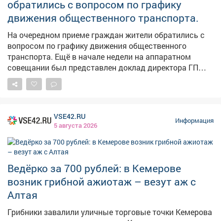
обратились с вопросом по графику
движения общественного транспорта.
На очередном приеме граждан жители обратились с
вопросом по графику движения общественного
транспорта. Ещё в начале недели на аппаратном
совещании был представлен доклад директора ГП
АТП о работе предприятия. Было поручено учесть
пожелания жителей, хотя понимаю, что всем не
угодишь, но сделать максимально комфортно -
можно. Также на этом приеме рассмотрели вопросы
VSE42.RU
благоустройства дворов, капитального ремонта
Информация
5 августа 2026
домов, личные проблемы правового характера.
Попасть на прием по личным вопросам можно
каждые первую и третью среды месяца по адресу пр.
Строителей 18, общественная приемная граждан.
Ведёрко за 700 рублей: в Кемерове
Предварительная запись по телефону: 2-75-04.
возник грибной ажиотаж – везут аж с
Алтая
Грибники завалили уличные торговые точки Кемерова