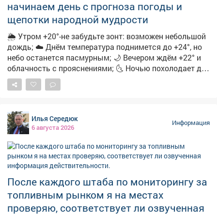
начинаем день с прогноза погоды и
щепотки народной мудрости
🌦 Утром +20°-не забудьте зонт: возможен небольшой
дождь; ☁️ Днём температура поднимется до +24°, но
небо останется пасмурным; 🌙 Вечером ждём +22° и
облачность с прояснениями; 🌜 Ночью похолодает до
+15°-облачно с прояснениями. 🌿 А ещё с
сегодняшним днём вязано немало народных примет:
➖Если утром сильная роса-осень будет тёплой и
сухой; ➖Увидели радугу-ждите перемены погоды;
Илья Середюк
➖Муравьи поднимают входы в муравейники-к
Информация
6 августа 2026
затяжным дождям; ➖Солнце на закате багровое-к
жаркой погоде на следующий день; ➖А если в этот
день посеять укроп-по поверью, зиму проживёте без
простуд. 👀Давайте понаблюдаем, работают ли
погодные «предсказания».
После каждого штаба по мониторингу за
топливным рынком я на местах
проверяю, соответствует ли озвученная