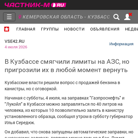
☰
КЕМЕРОВСКАЯ ОБЛАСТЬ - КУЗБАСС
ГЛАВНАЯ
ГРУППЫ
НОВОСТИ
ОБЪЯВЛЕНИЯ
НЕДВ
Главная
Группы
Новости
VSE42.RU
Информация
4 июля 2026
В Кузбассе смягчили лимиты на АЗС, но
пригрозили их в любой момент вернуть
Объявления
Недвижимость
Услуги
Кузбасские власти решили вопрос с продажей бензина в
канистры, но с оговоркой.
Начиная с субботы, 4 июля, на заправках "Газпроснефть" и
"Лукойл" в Кузбассе можно заправляться по 40 литров на
Работа
Транспорт
Компании
человека, из которых 10 позволительно залить в канистру
установленного образца, сообщил утром в субботу губернатор
Илья Середюк.
Он добавил, что снова запущены автоматические заправки, но
с нюансами: заливать топливо можно только в бак. Лимит –