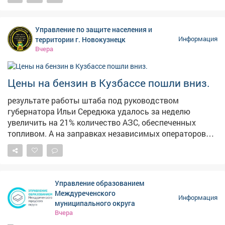
лестницу на Пионерском. Два пролёта сделали – и на
этом всё, – прокомментировала она ситуацию. На
опубликованных кадрах видно, что часть конструкции
Управление по защите населения и
действительно приведена в порядок, однако
территории г. Новокузнецк
Информация
оставшаяся секция по-прежнему находится в
Вчера
плачевном состоянии. Отметим, что во время
сильных ливней эта лестница регулярно
превращается в бурный водопад, а зимой страдает от
Цены на бензин в Кузбассе пошли вниз.
тяжести снега. Напомним, в конце июня в мэрии
результате работы штаба под руководством
сообщали, что началсяремонт лестничного спуска на
губернатора Ильи Середюка удалось за неделю
Пионерском бульваре. В администрации также
увеличить на 21% количество АЗС, обеспеченных
отметили, что его размыло сильным дождем.
топливом. А на заправках независимых операторов
стоимость горючего начала снижаться. Проехали по
территориям региона и убедились в этом.
Управление образованием
Междуреченского
Информация
муниципального округа
Вчера