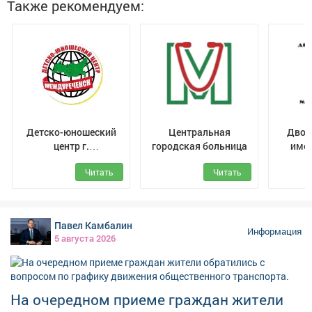
поддержали, первые девять тысяч тонн горючего
Также рекомендуем:
прибыли в регион и распределяются кузбасским
сельхозпроизводителям.
Детско-юношеский
Центральная
Двор
центр г.
городская больница
имен
Междуреченск
Читать
Читать
Павел Камбалин
Информация
5 августа 2026
На очередном приеме граждан жители