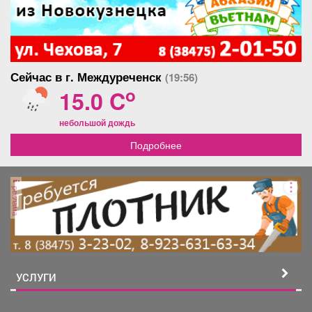
поселков. Тем самым - связывают свое будущее с
Кузбассом. В следующем году откроем такое же
пространство в Киселевске.
Сейчас в г. Междуреченск
(19:56)
o
15.0 C
небольшой дождь
Подробнее
реклама
УСЛУГИ