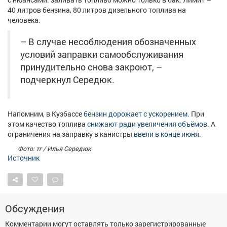
Афиша
Обучение
Проекты
40 литров бензина, 80 литров дизельного топлива на
человека.
– В случае несоблюдения обозначенных
условий заправки самообслуживания
Товары
Поздравления
Погода
принудительно снова закроют, –
подчеркнул Середюк.
Напомним, в Кузбассе
бензин дорожает с ускорением
. При
ТВ программа
Я - пенсионер
этом качество топлива
снижают ради увеличения объёмов
. А
ограничения на заправку в канистры
ввели в конце июня
.
Фото: тг / Илья Середюк
Источник
Обсуждения
Комментарии могут оставлять только зарегистрированные