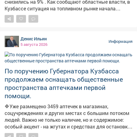
снизились на 9% . Как сообщают областные власти, в
Кузбассе ситуация на топливном рынке начала
стабилизироваться. По их данным, за неделю
количество АЗС, на которых есть топливо, выросло на
21,3%. Среднерыночные цены у независимых
операторов снизились на 9%. На штабе обсудили
Денис Ильин
текущую обстановку и отметили, что ажиотажный
Информация
5 августа 2026
спрос удалось снять, очереди на заправках
сократились. Для дальнейшей стабилизации
налаживается координация между независимыми
сетями, производителями и логистическими
По поручению Губернатора Кузбасса
операторами. Власти фиксируют жалобы из
продолжаем оснащать общественные
отдельных поселений на отсутствие топлива. Главам
пространства аптечками первой
поручено отслеживать каждый сигнал и оперативно
помощи.
отрабатывать проблемные точки. В ближайшие дни
ожидается увеличение числа бензовозов, что также
🔷Уже размещено 3459 аптечек в магазинах,
повысит долю работающих АЗС. Запас топлива для
соцучреждениях и других местах с большим потоком
уборочной кампании уже сформирован, утверждён
людей. Важно не только наличие, но и содержимое:
чёткий график поставок.
особый акцент - на жгутах и средствах для остановки
кровотечений. ➡️Параллельно продолжаем