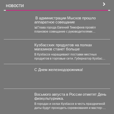
НОВОСТИ
В администрации Мысков прошло
аппаратное совещание
📊Глава города Евгений Тимофеев провёл
плановое совещание с руководителями
структурных подразделений. На встрече
заслушали доклады...
Кузбасских продуктов на полках
магазинов станет больше
В Кузбассе наращивают поставки местных
продуктов в торговые сети. Губернатор Кузбасса
Илья Середюк сообщил,...
С Днем железнодорожника!
Восьмого августа в России отметят День
физкультурника.
В городах и селах Кузбассе в честь праздничной
даты будут проходить соревнования и мастер-
классы. ...