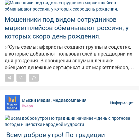
Мошенники под видом сотрудников
маркетплейсов обманывают россиян, у
которых скоро день рождения.
✅Суть схемы: аферисты создают группы в соцсетях,
в которые добавляют пользователей в преддверии их
дня рождения. В сообщении злоумышленники
обещают денежные сертификаты от маркетплейсов,
технику и туристические поездки по случаю
праздника. Мошенники торопят, якобы акция
действует всего 24 часа. И побуждают пользователей
перейти по ссылке. ➡️ ❗️Будьте бдительны и
Мыски Медиа, медиакомпания
предупредите близких! Переходить по ссылке опасно,
Информация
Вчера
она может быть фишинговой. Пользователь рискует
потерять деньги и предоставить мошенникам
персональные данные. Обо всех акциях
маркетплейсы информируют на своих официальных
Всем доброе утро! По традиции
ресурсах.