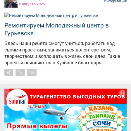
Информация
5 августа 2026
Ремонтируем Молодежный центр в
Гурьевске.
Здесь наши ребята смогут учиться, работать над
своими проектами, заниматься волонтерством,
творчеством и воплощать в жизнь свои идеи. Такие
проекты появляются в Кузбассе благодаря
федеральной поддержке - в том числе национальному
проекту «Молодежь и дети». Мы работаем над тем,
чтобы реализация нацпроектов приносила региону
максимальные результаты в виде молодежных
реклама
центров, социальных учреждений, культурных и
образовательных площадок. Каждая новая точка
притяжения для наших молодых земляков - это
инвестиция в будущее. У ребят появляется больше
возможностей для самореализации, они могут
активнее включаться в жизнь своих городов и