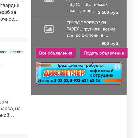
ПЩГС,
ПЩС, пескок,
землю, торф, ...
ероб за
2 500 руб.
ночное
ГРУЗОПЕРЕВОЗКИ -
мку
ГАЗЕЛЬ грузчики,
возим
инокль –
всё, до 2-х тонн, в ...
900 руб.
ботник
ибывший
роисшествия
Все объявления
Подать объявление
реклама
асса, на
рной
4 лет –