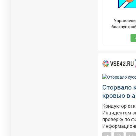
Управлени
благоустрой
транспорту и
Оторвало к
кровью в 
Кондуктор отк
Инцидентом заинтересовали
проверку по ф
Информационны
руку пожилой 