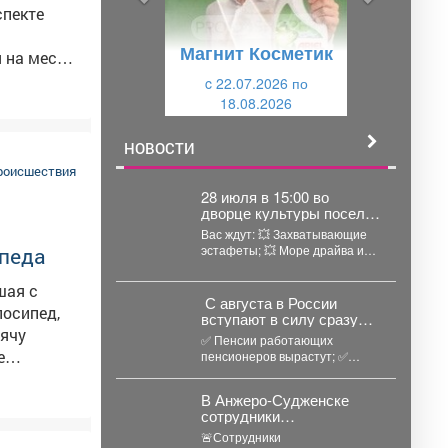
д
ю
спекте
у
щ
Магнит Косметик
щ
и
 на месте,
овремя
и
c 22.07.2026 по
й
18.08.2026
й
тва
торый
НОВОСТИ
едения,
роисшествия
28 июля в 15:00 во
дворце культуры поселка
Подобас стартует
Вас ждут: 💥 Захватывающие
игровая программа
эстафеты; 💥 Море драйва и
ипеда
«Первые во дворе».
звонкий смех; 💥...
шая с
зательств
С августа в России
лосипед,
вступают в силу сразу
сячу
несколько значимых
✅ Пенсии работающих
нововведений
пенсионеров вырастут; ✅
Самозанятые смогут получить
лся ранее
первые выплаты по
В Анжеро-Судженске
в
больничным; ...
сотрудники
хранил в
госавтоинспекции
🚨Сотрудники
ое
оказали доврачебную