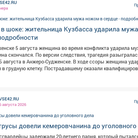
SE42.RU
а МВД России «Междуреченский»
П
чера
оловное дело по п.в.ч.2 ст.158 УК РФ «Кража». Санкции да
матривают в качестве наказания до 5 лет лишения свобод
лосипед полицейские изъяли и вернули законной владели
 в шоке: жительница Кузбасса ударила муж
 подробности
женске 5 августа женщина во время конфликта ударила м
сии следствия, трагедия разыгралась в
5 августа в Анжеро-Судженске. В ходе ссоры женщина уда
м в грудную клетку. Пострадавшему оказали квалифициро
омощь, однако спасти его не удалось – от полученных тр
збрании ей меры пресечения. Правоохранители осмотрели
ствия, изъяли орудие преступления – нож, допросили сви
VSE42.RU
рку показаний на месте. Назначен комплекс судебных эксп
П
6 августа 2026
 статье об убийстве. Как сообщил источник VSE42.Ru,
енщине 1978 года рождения. Семья обычная, произошла б
ожом пришелся прямо в сердце и оказался смертельным. 
трусы довели кемеровчанина до уголовного
дится в шоковом состоянии.
сгвардейцы задержали 20-летнего парня, который пыталс