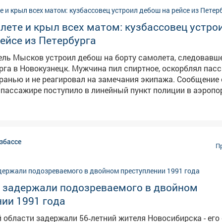
лете и крыл всех матом: кузбассовец устро
ейсе из Петербурга
ель Мысков устроил дебош на борту самолета, следовавше
рга в Новокузнецк. Мужчина пил спиртное, оскорблял пас
ью и не реагировал на замечания экипажа. Сообщение о
пассажире поступило в линейный пункт полиции в аэропо
от диспетчера. Речь шла о рейсе, вылетевшем из Санкт-Пе
ь авиакомпании отказал 35-летнему жителю Мысков в да
портные полицейские установили: в ходе
а оскорблял окружающих с использованием нецензурной 
збассе
амечания работников авиакомпании, проявлял агрессию и
П
тки прямо в салоне. Нарушителя задержали, медицинское
ание подтвердило алкогольное опьянение. В отношении
авили протокол по ч. 1 ст. 20.1 КоАП РФ "Мелкое хулиганст
е задержали подозреваемого в двойном
министративный штраф.
ии 1991 года
 области задержали 56‑летний жителя Новосибирска - его