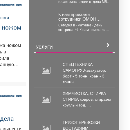
госавтоинспекции отдела МВД
помощь мужчине,
роисшествия
России по Анжеро-
пострадавшему от укуса
Судженскому городскому
нной
гадюки
К нам приехали
округу капитан полиции Виктор
ы.
сотрудники ОМОН
Шуман и лейтенант...
«Рубеж» и Росгвардии.
це.
Сегодня в «Ратнике» день
а ножом
экстрима! 🚨 К нам приехали
сотрудники ОМОН «Рубеж» и
Росгвардии....
ужа ножом
УСЛУГИ
рила
ванную
СПЕЦТЕХНИКА -
САМОГРУЗ-эвакуатор,
авм он
борт
- 5 тонн, кран - 3
тонны. ...
детелей,
ХИМЧИСТКА, СТИРКА -
ертиз.
роисшествия
СТИРКА ковров,
стираем
круглый год, ...
ытовая
Сейчас
 дела
ГРУЗОПЕРЕВОЗКИ -
ДОСТАВЯИМ:
я вынести