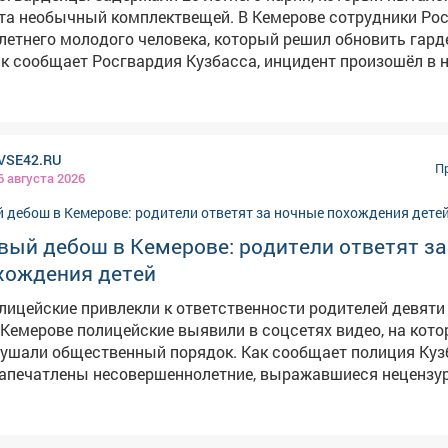
ый комплектвещей. В Кемерове сотрудники Росгвардии
летнего молодого человека, который решил обновить гард
ак сообщает Росгвардия Кузбасса, инцидент произошёл в 
маркете на Ленинградском проспекте. Парень сложил в су
увь, несколько пар носков, нижнее бельё, два напитка и б
аров превысила 4 тысячи рублей. С таким "комплектом" он
инуть магазин, не предъявив товары к оплате. Однако ра
VSE42.RU
заметил его и нажал кнопку тревожной сигнализации. Пр
П
6 августа 2026
дии задержал парня и передал полиции для дальнейшего
я или уголовная
ть за покушение на кражу.
вый дебош в Кемерове: родители ответят за
хождения детей
лицейские привлекли к ответственности родителей девяти
ушали общественный порядок. Как сообщает полиция Кузб
запечатлены несовершеннолетние, выражавшиеся нецензу
3-летний школьник за рулём питбайка. – Нарушителями
чащихся трех школ Ленинского районав возрасте от 12 до 1
де рейда инспекторы ГИБДД отстранили 13-