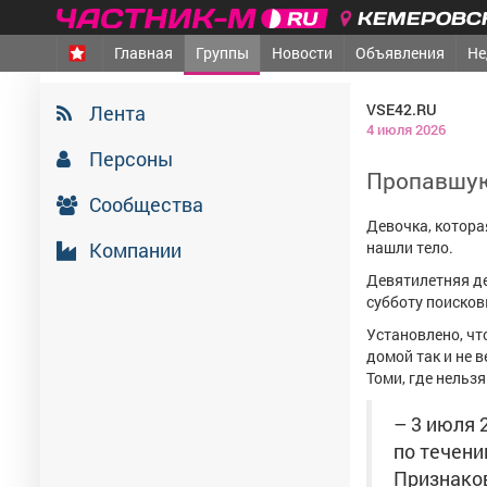
КЕМЕРОВСК
Главная
Группы
Новости
Объявления
Не
VSE42.RU
Лента
4 июля 2026
Персоны
Пропавшую
Сообщества
Девочка, котора
Компании
нашли тело.
Девятилетняя де
субботу поисков
Установлено, чт
домой так и не 
Томи, где нельзя
– 3 июля 
по течени
Признаков