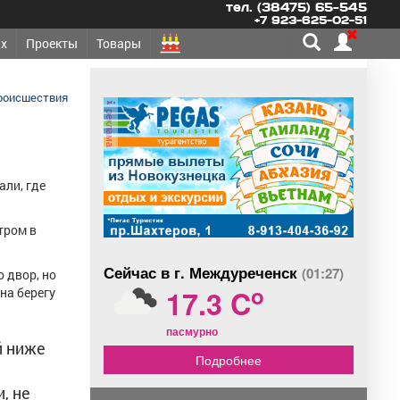
тел. (38475) 65-545
+7 923-625-02-51
х
Проекты
Товары
роисшествия
реклама
али, где
тром в
Сейчас в г. Междуреченск
(01:27)
 двор, но
o
17.3 C
на берегу
пасмурно
й ниже
Подробнее
, не