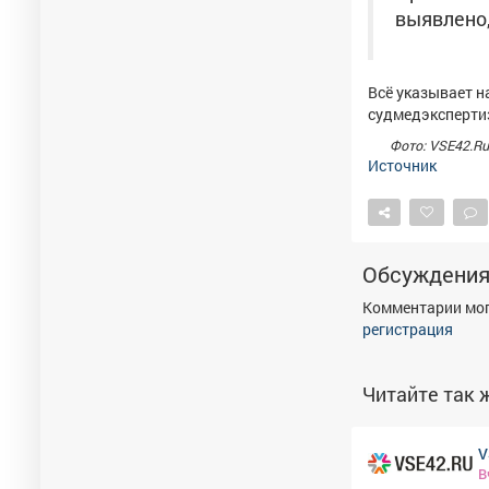
выявлено,
Всё указывает н
судмедэкспертиз
Фото: VSE42.Ru
Источник
Обсуждени
Комментарии мог
регистрация
Читайте так ж
V
В