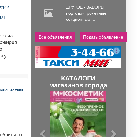
ДРУГОЕ - ЗАБОРЫ
под
ключ; ролетные,
ил
секционные ...
го из
Все объявления
Подать объявление
сажиров
реклама
рту
тербурга.
льнейшем
КАТАЛОГИ
лексики,
магазинов города
 распивал
роисшествия
П
С
р
л
во" и
е
е
д
д
ы
у
 обвиняют