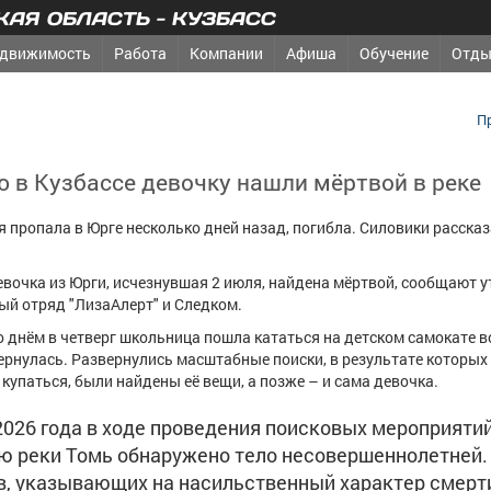
АЯ ОБЛАСТЬ - КУЗБАСС
движимость
Работа
Компании
Афиша
Обучение
Отды
П
 в Кузбассе девочку нашли мёртвой в реке
я пропала в Юрге несколько дней назад, погибла. Силовики рассказ
вочка из Юрги, исчезнувшая 2 июля, найдена мёртвой, сообщают у
ый отряд "ЛизаАлерт" и Следком.
о днём в четверг школьница пошла кататься на детском самокате во
вернулась. Развернулись масштабные поиски, в результате которых 
 купаться, были найдены её вещи, а позже – и сама девочка.
2026 года в ходе проведения поисковых мероприяти
ю реки Томь обнаружено тело несовершеннолетней.
, указывающих на насильственный характер смерти