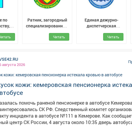
е по
Ратник, загородный
Единая дежурно-
ству,
специализированный
диспетчерская
 связи
палаточный лагерь
служба
Читать
Читать
Читать
Междуреченского
муниципального
округа
VSE42.RU
П
6 августа 2026
усок кожи: кемеровская пенсионерка истек
автобусе
азалась помочь раненой пенсионерке в автобусе Кемерова
сь СК РФ. Следственный комитет организовал
акту инцидента в автобусе №111 в Кемерове. Как сообщае
й центр СК России, 4 августа около 10:35 дверь автобус
женщины. По словам очевидцев в соцсетях, у пассажирки