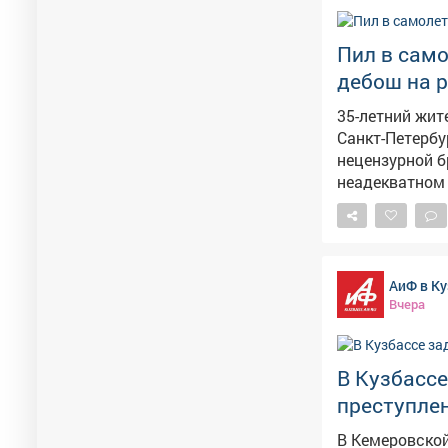
Пил в само
дебош на р
35-летний жит
Санкт-Петербу
нецензурной бран
неадекватном 
Новокузнецка 
Представител
перелете из-за его поведения. Транс
полета мужчин
АиФ в Ку
игнорировал з
Вчера
спиртные напи
освидетельствов
дебошира сост
В Кузбасс
назначили ад
преступлен
В Кемеровской