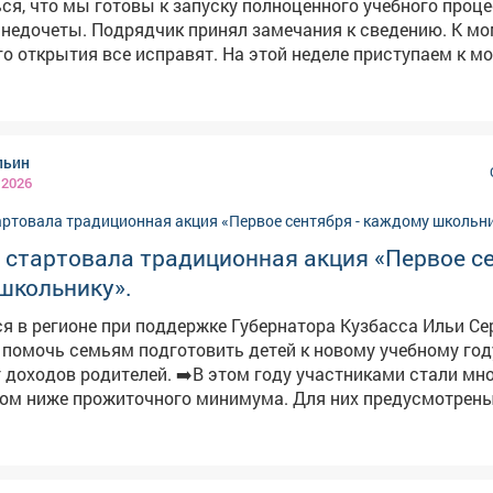
ся, что мы готовы к запуску полноценного учебного проце
недочеты. Подрядчик принял замечания к сведению. К мо
се исправят. На этой неделе приступаем к монтажу
ерил, как работает оборудование в столовой. Оно уже под
атации. Учителя переезжают и обустраивают классы. Напомню,
енная школа оснащена большими актовым и спортивным 
текой, классами для ИЗО и танцев. Совсем скоро здесь н
льин
нь.
 2026
 стартовала традиционная акция «Первое с
школьнику».
я в регионе при поддержке Губернатора Кузбасса Ильи Се
 помочь семьям подготовить детей к новому учебному год
. ➡️В этом году участниками стали многодетные
дом ниже прожиточного минимума. Для них предусмотрен
а 5 тысяч рублей на покупку школьной формы, обуви и ка
е поддержку получат 419 семей. Ярмарка пройдет во всех
а.