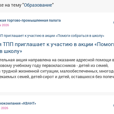
е на тему "
Образование
"
ская торгово-промышленная палата
а 2026
я ТПП приглашает к участию в акции «Помог
в школу»
тельная акция направлена на оказание адресной помощи 
новому учебному году первоклассников - детей из семей,
 трудной жизненной ситуации, малообеспеченных, многод
екаемых семей, детей-сирот и детей, оставшихся без попе
инадлежностями для учащихся 1 класса или перечислить
вгуста т.г. 🔹Стоимость одного портфеля со
инадлежностями для учащихся 1 класса составляет
иокомпания «КВАНТ»
ланию можно собрать портфели по списку
а 2026
бор портфелей