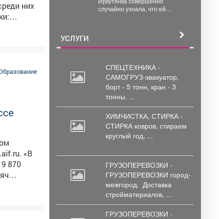
Иркутянка совершенно
богатства в Кузбассе
случайно узнала, что ей
ки:
положена квартира в
Новокузнецке, но бороться за
неё пришлось...
акже на
УСЛУГИ
 выданы 3
СПЕЦТЕХНИКА -
гут
Образование
САМОГРУЗ-эвакуатор,
рести товары кузбасских предприятий на специальных ярмарках. Фото: АиФ
борт
- 5 тонн, кран - 3
тонны. ...
ссе
ХИМЧИСТКА, СТИРКА -
СТИРКА ковров,
стираем
круглый год, ...
том
.ru. «В
19 870
ГРУЗОПЕРЕВОЗКИ -
сяч
ГРУЗОПЕРЕВОЗКИ город-
межгород.
Доставка
нистр
стройматериалов, ...
зывали
ГРУЗОПЕРЕВОЗКИ -
ти