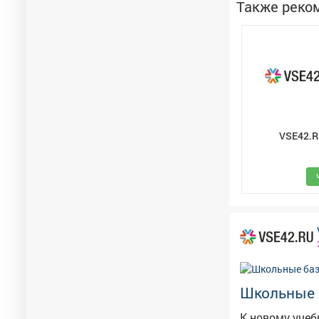
Также реко
VSE42.
Школьные 
К новому учебно