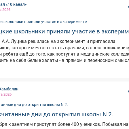
ал «10 канал»
все, кто хотел, пошли учиться в десятый класс, таких учен
а 2026
 окончания девятого класса в техникумы и колледжи ушли 
о: magnific.com
цкие школьники приняли участие в экспери
 А.А. Луцика решилась на эксперимент и пригласила
ков, которые мечтают стать врачами, в свою поликлиник
ы ребята ещё до того, как поступят в медицинские колледж
ить на себя белые халаты - в прямом и переносном смысл
этого получилось, рассказываем в нашем сюжете. #новости10канала
Камбалин
та 2026
считанные дни до открытия школы N 2.
бря к занятиям приступят более 400 учеников. Побывал на