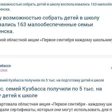
овокузнецке. 🔹 Регистрация участия в акции по
Центре содействия бизнесу Кузбасской ТПП: (3842) 777-45
у возможностью собрать детей в школу
; в представительстве Кузбасской ТПП в Новокузнецке - те
вались 163 малообеспеченные семьи
нска.
ной областной акции «Первое сентября каждому школьник
збассе
 2026
с. семей Кузбасса получили по 5 тыс. на
 детей к школе
артовала областная акция «Первое сентября - каждому шк
али сертификаты, которые они могут использовать для п