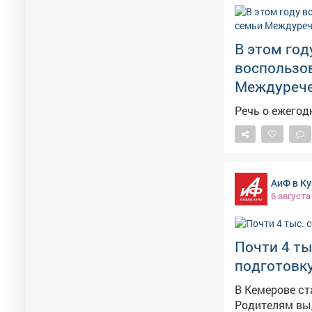
проводится в Кемерове и Н
ссылке: https://b24-o64uyv.bitrix24.site/crm_form_7cfun/ 🔹 Дополнительная
информация в 
В этом год
kc01@kuztpp.ru
воспользо
32-88-80.
Междурече
Речь о ежегод
АиФ в Ку
6 августа
Почти 4 ты
подготовку
В Кемерове ст
Родителям выд