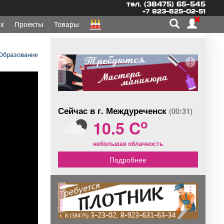
тел. (38475) 65-545
+7 923-625-02-51
х
Проекты
Товары
Образование
реклама
Сейчас в г. Междуреченск
(00:31)
o
10.5 C
небольшая облачность
Подробнее
реклама