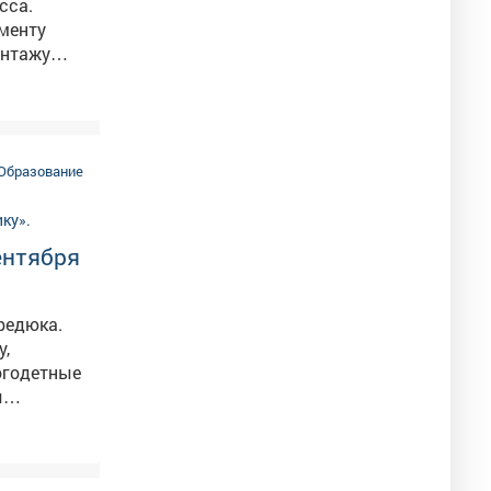
сса.
менту
ключено и
залами,
ачнется
Образование
ентября
редюка.
у,
ы
нцелярии.