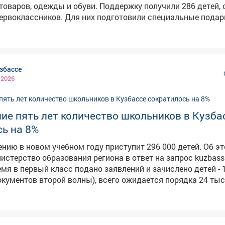
ы и обуви. Поддержку получили 286 детей, среди них
первоклассников. Для них подготовили специальные подар
длежностей. В акции участвуют десять предприятий
ленности Кузбасса - они представили свою продукцию. Т
рческие коллективы. Всего сертификаты на сумму 5
на приобретение школьных принадлежностей в этом году
збассе
ей уровень дохода ниже прожиточного минимума. Они смо
 2026
приоб
ие пять лет количество школьников в Кузба
ь на 8%
чению в новом учебном году приступит 296 000 детей. Об э
терство образования региона в ответ на запрос kuzbass.aif
мя в первый класс подано заявлений и зачислено детей - 
окументов второй волны), всего ожидается порядка 24 ты
ов и 11,5 тысяч одиннадцатиклассников», - сообщила ми
акже редакция уточняла, всем ли желающим
кам хватило мест в 10-ый класс - некоторые школы отка
 место в 10-м классе, поскольку его просто не было. Влас