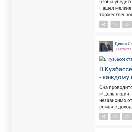
чтобы убедить
Нашел мелкие 
торжественного открытия в
вывески. Пров
готово к эксплу
новая соврем
уютной библио
Денис И
школьная жиз
3 августа
В Кузбассе
- каждому 
Она проводитс
✅Цель акции -
независимо от доходов родителей
семьи с дохо
сертификаты н
Всего в Новокузнецк
районах город