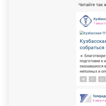
Читайте так ж
Кузбас
7 август
Кузбасска
собраться 
🔹 Благотвори
подготовке к 
оказавшихся в
неполных и оп
родителей. 🔹 Участники акции могут самостоятельно приобрести портфели со
школьными пр
на их приобретение до 23 а
школьными пр
Телерад
ориентировочно 3 602 рубля. 🔹 По же
6 август
самостоятельно: https://disk.yandex.ru/i/kILeFWDbhbDrjQ 🔹 С