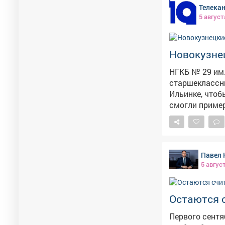
Телекан
ответили, что 
5 август
11 421. После
детей. Фот
Новокузне
НГКБ № 29 им.
старшеклассни
Ильинке, чтоб
смогли пример
Павел 
5 авгус
Остаются 
Первого сентя