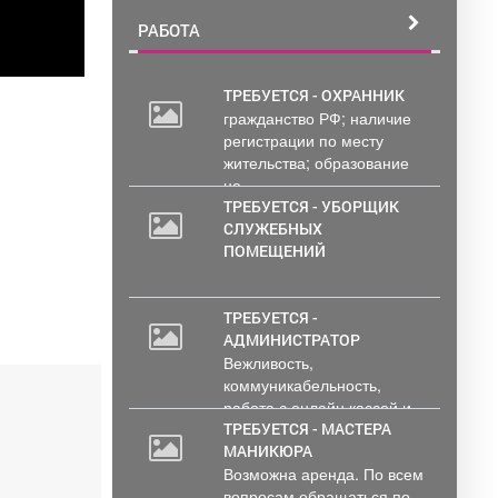
РАБОТА
ТРЕБУЕТСЯ - ОХРАННИК
гражданство РФ; наличие
регистрации по месту
жительства; образование
не...
ТРЕБУЕТСЯ - УБОРЩИК
СЛУЖЕБНЫХ
ПОМЕЩЕНИЙ
ТРЕБУЕТСЯ -
АДМИНИСТРАТОР
Вежливость,
коммуникабельность,
работа с онлайн кассой и
ПК (программы...
ТРЕБУЕТСЯ - МАСТЕРА
МАНИКЮРА
Возможна аренда. По всем
вопросам обращаться по