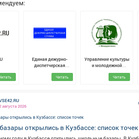
мендуем:
RU
Единая дежурно-
Управление культуры
диспетчерская
и молодежной
служба (ЕДДС) г.
политики г.
Читать
Читать
Читать
Мыски
Междуреченск
VSE42.RU
2 августа 2026
базары открылись в Кузбассе: список точек
му году в Кузбассе открылись школьные базары. В Кузбассе к