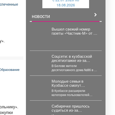
и
й
18.08.2026
й
5,
НОВОСТИ
л. (3843)
Вышел свежий номер
газеты «Частник-М» от 28
июля!
у».
Соцсети: в кузбасской
десятиэтажке из-за
протечки встал лифт
В Белове жители
Образование
десятиэтажного дома №86 в 3-
м микрорайоне остались без
лифта. Житель дома...
Молодые семьи в
Кузбассе смогут
воспользоваться
В Кузбассе расширили
услугами пунктов проката
категории пользователей
вещей для
пунктов проката вещей для
новорожденных
новорожденных. Теперь их
Сибирячке пришлось
ольнику».
могут взять и...
судиться из-за
окупки
свалившегося на голову