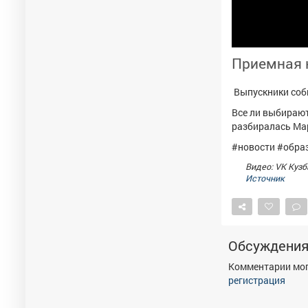
Приемная 
Выпускники соби
Все ли выбирают
разбиралась Ма
#новости #обра
Видео: VK Куз
Источник
Обсуждени
Комментарии мог
регистрация