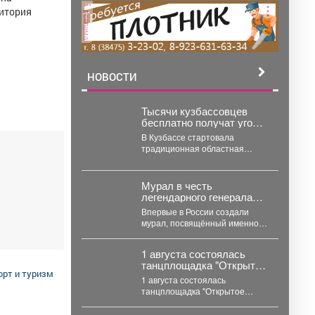
ритория
реклама
НОВОСТИ
Тысячи кузбассовцев
бесплатно получат уголь
- подробности
В Кузбассе стартовала
традиционная областная
акция по обеспечению
благотворительным углем. Так,
в администрации
Мурал в честь
правительства...
легендарного генерала
появился на стене
Впервые в России создали
кемеровской многоэтажки
мурал, посвящённый именно
этому военному –
торжественное открытие
1 августа состоялась
прошло в Кемерове....
танцплощадка "Открытое
орт и туризм
небо", и этот вечер стал
1 августа состоялась
подарком для всех, кто
танцплощадка "Открытое
любит музыку, движение
небо", и этот вечер стал
и искренние эмоции.
подарком для всех, кто любит...