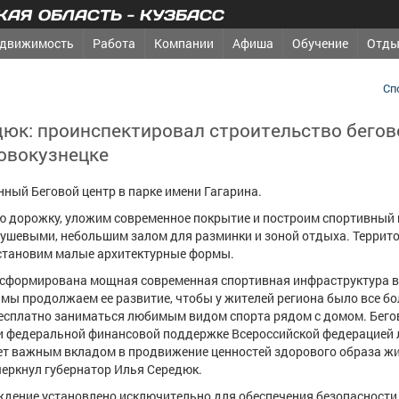
АЯ ОБЛАСТЬ - КУЗБАСС
движимость
Работа
Компании
Афиша
Обучение
Отды
Сп
дюк: проинспектировал строительство бегов
овокузнецке
ный Беговой центр в парке имени Гагарина.
ю дорожку, уложим современное покрытие и построим спортивный 
ушевыми, небольшим залом для разминки и зоной отдыха. Террит
установим малые архитектурные формы.
е сформирована мощная современная спортивная инфраструктура в
 мы продолжаем ее развитие, чтобы у жителей региона было все б
есплатно заниматься любимым видом спорта рядом с домом. Бего
ри федеральной финансовой поддержке Всероссийской федерацией 
нет важным вкладом в продвижение ценностей здорового образа жи
дчеркнул губернатор Илья Середюк.
дение установлено исключительно для обеспечения безопасности