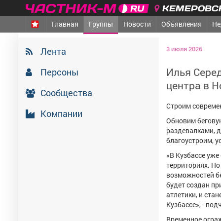
КЕМЕРОВСК
Главная
Группы
Новости
Объявления
Не
3 июля 2026
Лента
Илья Сере
Персоны
центра в Н
Сообщества
Строим современ
Компании
Обновим бегову
раздевалками, д
благоустроим, 
«В Кузбассе уж
территориях. Но
возможностей б
будет создан п
атлетики, и ста
Кузбассе», - по
Временное ограж