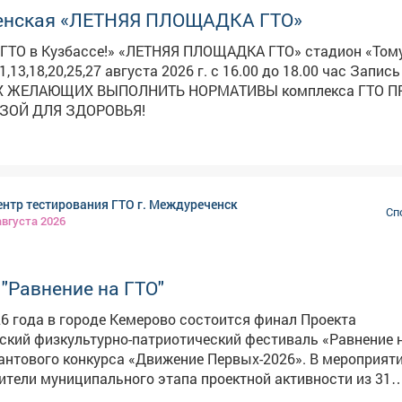
енская «ЛЕТНЯЯ ПЛОЩАДКА ГТО»
знецка!
ЛЕТНЯЯ ПЛОЩАДКА ГТО» стадион «Томусинец»
1,13,18,20,25,27 августа 2026 г. с 16.00 до 18.00 час Запись 
 ЖЕЛАЮЩИХ ВЫПОЛНИТЬ НОРМАТИВЫ комплекса ГТО ПРОВЕДИ
ЬЗОЙ ДЛЯ ЗДОРОВЬЯ!
нтр тестирования ГТО г. Междуреченск
Сп
августа 2026
"Равнение на ГТО"
26 года в городе Кемерово состоится финал Проекта
кий физкультурно-патриотический фестиваль «Равнение н
ого конкурса «Движение Первых-2026». В мероприятии примут
ители муниципального этапа проектной активности из 31
о образования Кузбасса. Состав команды 6 человек, 3 уч