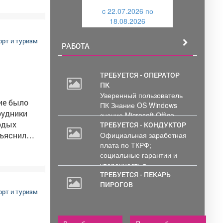
е
и
c 22.07.2026 по
й
зическая
18.08.2026
й
транства.
орт и туризм
РАБОТА
ровня,
ды для
раться,
ТРЕБУЕТСЯ - ОПЕРАТОР
ПК
30
инаниях!
Уверенный пользователь
000
ие было
ПК Знание OS Windows
руб.
знание Microsoft Office .
одых
Обработка и...
ТРЕБУЕТСЯ - КОНДУКТОР
бъяснили
Официальная заработная
плата по ТКРФ;
социальные гарантии и
уверенность в...
ТРЕБУЕТСЯ - ПЕКАРЬ
ПИРОГОВ
 «Готов к
орт и туризм
 Для
ирования
ирования