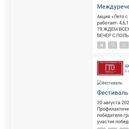
Междуреч
города Новоку
Акция «Лето с ГТО в Кузбассе!» «
работает- 4,6,1
79 ЖДЕМ ВСЕХ
ВЕЧЕР С ПОЛ
Це
6 
Фестиваль 
20 августа 20
Профилактичес
победителя грантов
участие побед
муниципальног