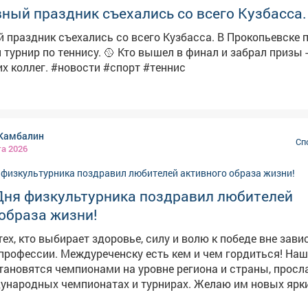
ный праздник съехались со всего Кузбасса.
 праздник съехались со всего Кузбасса. В Прокопьевске 
. 🥎 Кто вышел в финал и забрал призы - смотрите
в сюжете наших коллег. #новости #спорт #теннис
Камбалин
Сп
та 2026
Дня физкультурника поздравил любителей
образа жизни!
тех, кто выбирает здоровье, силу и волю к победе вне зав
 есть кем и чем гордиться! Наши
ановятся чемпионами на уровне региона и страны, прос
ународных чемпионатах и турнирах. Желаю им новых ярки
одарю ветеранов спорта, которые заложили фундамент дл