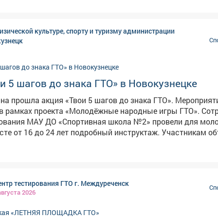
собая признательность - тренерам и наставникам, которы
вивают воспитанникам любовь к спорту. Их усилиями фи
ится нормой для всё большего числа междуреченцев. В городе
изической культуре, спорту и туризму администрации
ия для занятий: спорткомплексы, трассы, городские прос
кузнецк
Сп
еской культуры и спорта трудятся мастера высочайшего у
астоящие фанаты своего дела. Создание комфортной сре
уга - в числе важнейших приоритетов. Будем и дальше ста
реченске появлялись новые возможности для движения. Всем
и 5 шагов до знака ГТО» в Новокузнецке
о здоровья, бодрости духа, энергии и успехов во всех нач
ина прошла акция «Твои 5 шагов до знака ГТО». Мероприят
награждения: https://clck.su/NvqFH
рамках проекта «Молодёжные народные игры ГТО». Сотрудники
рования МАУ ДО «Спортивная школа №2» провели для мол
сте от 16 до 24 лет подробный инструктаж. Участникам о
заветного знака отличия: - Регистрация на официальном
ое
являются важной частью программы
нтр тестирования ГТО г. Междуреченск
ции Всероссийского физкультурно-спортивного комплекса
Сп
августа 2026
е» (ГТО) и приобщению молодёжи к здоровому образу жизни.
ее детальной информации о графике работы центров тест
 выполнения нормативов можно обратиться в центры тест