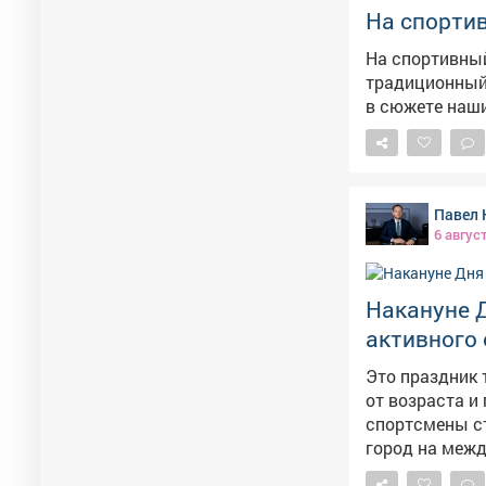
На спортив
На спортивный
традиционный турнир по теннису
Павел 
6 авгус
Накануне 
активного 
Это праздник 
от возраста и профессии. Междуреченску
спортсмены ст
город на межд
Искренне благ