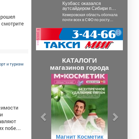
Кузбасс оказался
аутсайдером Сибири по
ипотечным долгам
Кемеровская область обогнала
прошел
почти всех в СФО по росту
просрочки по ипотеке на
строящееся жильё....
реклама
КАТАЛОГИ
орт и туризм
магазинов города
П
С
р
л
е
е
д
д
исимости
ы
у
д
ю
лавляют
х побед!
у
щ
я этих
Магнит Косметик
щ
и