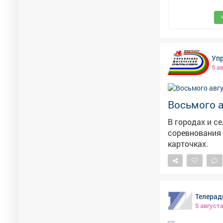
Упр
5 а
Восьмого а
В городах и с
соревнования и мастер-классы. Расп
карточках.
Телерад
5 август