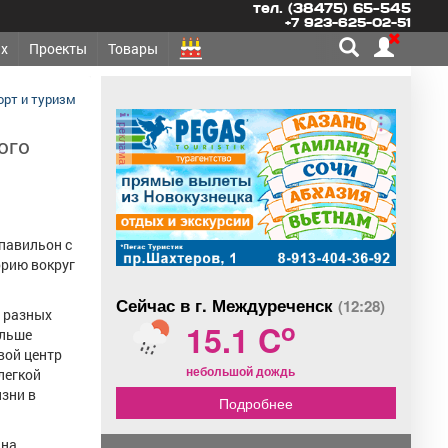
тел. (38475) 65-545
+7 923-625-02-51
х
Проекты
Товары
орт и туризм
реклама
ого
павильон с
орию вокруг
Сейчас в г. Междуреченск
(12:28)
 разных
o
15.1 C
ольше
вой центр
небольшой дождь
легкой
зни в
Подробнее
 на