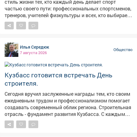
стиль жизни тех, кто каждый день делает спорт
частью своего пути: профессиональных спортсменов,
тренеров, учителей физкультуры и всех, кто выбирает
движение и здоровый образ жизни! ✨Спасибо всем,
кто зажигает в других любовь к спорту, учит не
сдаваться и верить в себя. Пусть энергия, которую вы
дарите, возвращается сторицей, а каждый день будет
Илья Середюк
наполнен новыми рекордами! 🚀Поздравляем всех
Общество
7 августа 2026
причастных! Пусть здоровье будет крепким, а
движение - только вперёд!
Кузбасс готовится встречать День
строителя.
Сегодня вручил заслуженные награды тем, кто своим
ежедневным трудом и профессионализмом помогает
создавать современный облик региона. Строительная
отрасль - фундамент развития Кузбасса. С каждым
годом в нашем регионе становится больше новых
школ и поликлиник, детских садов и домов культуры,
спортивных объектов и общественных пространств.