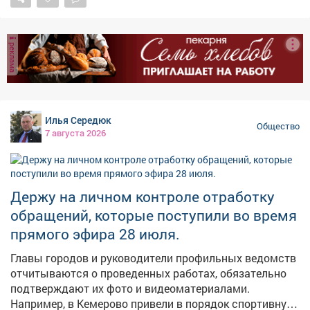
волонтёрских, научных, профориентационных и
наш город удобным, красивым и устремлённым в
патриотических. 📌Растёт и инфраструктура для
будущее. С праздником! 🏙 #ДеньСтроителя
детского отдыха: уже в следующем году начнётся
#СпасибоСтроителям
реклама
строительство двух новых корпусов в центре
«Авангард». 👉Подробности-в нашем материале!
Илья Середюк
Общество
7 августа 2026
Держу на личном контроле отработку
обращений, которые поступили во время
прямого эфира 28 июля.
Главы городов и руководители профильных ведомств
отчитываются о проведенных работах, обязательно
подтверждают их фото и видеоматериалами.
Например, в Кемерово привели в порядок спортивную