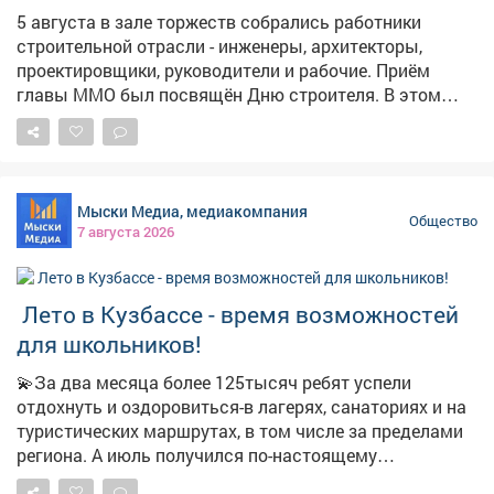
5 августа в зале торжеств собрались работники
строительной отрасли - инженеры, архитекторы,
проектировщики, руководители и рабочие. Приём
главы ММО был посвящён Дню строителя. В этом
году профессиональному празднику исполняется 70
лет. И наш Междуреченск, который в прошлом году
отметил свой 70-летний юбилей, - прямое
подтверждение тому, насколько важен труд
Мыски Медиа, медиакомпания
строителей. Сотни домов, школы, больницы, дороги,
Общество
7 августа 2026
мосты - всё это создано вашими руками. С
поздравлением выступил глава округа Павел
Камбалин . Состоялась церемония награждения - 13
️ Лето в Кузбассе - время возможностей
человек получили заслуженные награды за
добросовестный труд. Тёплую атмосферу вечера
для школьников!
создали творческие коллективы ДК «Распадский»:
💫За два месяца более 125тысяч ребят успели
«Звонкий каблучок», «Ералаш», солисты Александр
отдохнуть и оздоровиться-в лагерях, санаториях и на
Кожевников, Ольга Хонкина, Никита Федерягин, а
туристических маршрутах, в том числе за пределами
финальной точкой стало выступление Михаила и
региона. А июль получился по-настоящему
Марии Чакилевых, Алены Еськовой и Татьяны
насыщенным: прошло свыше 600профильных смен-
Мажитовой. Спасибо строителям за то, что делаете