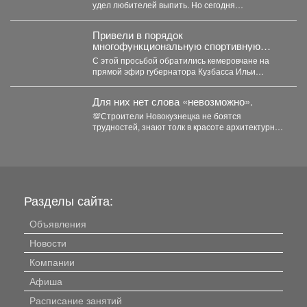
удел любителей выпить. Но сегодня
стремительно молодеет...
Привели в порядок
многофункциональную спортивную
площадку на улице Притомская
С этой просьбой обратились кемеровчане на
Набережная, 1А
прямой эфир губернатора Кузбасса Ильи
Владимировича Середюка ...
Для них нет слова «невозможно».
💯Строители Новокузнецка не боятся
трудностей, знают толк в красоте архитектурных
решений и верят в силу...
Разделы сайта:
Объявления
Новости
Компании
Афиша
Расписание занятий