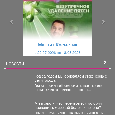
е
е
д
д
ы
у
д
ю
у
щ
щ
и
Магнит Косметик
и
й
c 22.07.2026 по 18.08.2026
й
НОВОСТИ
Год за годом мы обновляем инженерные
сети города.
Год за годом мы обновляем инженерные сети
города. Один из примеров - проекты
Водоканала....
А вы знали, что переизбыток калорий
приводит к жировой болезни печени?
Принято думать, что проблемы с этим органом -