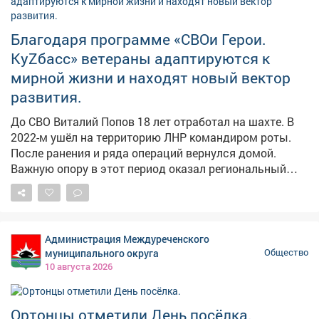
Благодаря программе «СВОи Герои.
КуZбасс» ветераны адаптируются к
мирной жизни и находят новый вектор
развития.
До СВО Виталий Попов 18 лет отработал на шахте. В
2022-м ушёл на территорию ЛНР командиром роты.
После ранения и ряда операций вернулся домой.
Важную опору в этот период оказал региональный
филиал Госфонда «Защитники Отечества». Найти себя
в гражданской сфере также помогла программа
«СВОи Герои. КуZбасс». «Не хватало навыков
публичных выступлений и решения конфликтов.
Администрация Междуреченского
Программа дала базу. Лекции дали теорию, но именно
муниципального округа
Общество
практические модули помогли применить знания в
10 августа 2026
реальных ситуациях», - говорит Виталий. Сегодня
Виталий оптимизирует горные работы и готовит
проект по снижению нагрузки на бизнес. Он на Доске
Ортонцы отметили День посёлка.