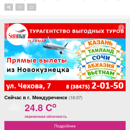
площадку на Притомской набережной. Обновили
лавочки, заменили сетки на кольцах и воротах,
покрасили теннисные столы, расчистили территорию.
Возьму мяч и с сыном дойду до площадки. Проверим
реклама
лично. По обращению жителя села Глубокое начали
установку комплекса фотовидеофиксации на трассе
Новосибирск - Ленинск-Кузнецкий - Кемерово - Юрга.
Некоторые водители там нарушают, люди боятся за
детей. Специалисты уже готовят фундамент под
опорную конструкцию. В Березовском ликвидировали
несанкционированную свалку в районе Мариинского
поворота. Вывезли 40 тонн мусора, очистили участок
и привели его в порядок. Спасибо за ваши
комментарии. Они очень помогают нам делать
Кузбасс лучше.
Сейчас в г. Междуреченск
(18:07)
o
24.8 C
переменная облачность
Подробнее