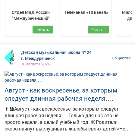
пенсионера на уход. «Для удобства граждан с 2027
года расширяются способы подачи заявлений и
Отдел МВД России
Телеканал «10 канал»
Милос
согласия на уход. Помимо клиентских служб
"Междуреченский"
для
Отделения Соцфонда по Кузбассу, документы можно
будет подать через портал Госуслуг или в МФЦ», -
Читать
Читать
уточнила управляющий Отделением СФР по
Кемеровской области Людмила Бабичук. До конца
2026 года действует прежний порядок учёта периодов
Детская музыкальная школа № 24
ухода в стаж. Однако чтобы эти периоды были
г. Междуреченск
Общество
засчитаны при оформлении пенсии, их нужно
10 августа 2026
подтвердить в течение всего 2027 года. С 2028 года
подтвердить периоды ухода, которые пришлись на
время до 2027 года, уже не получится. Фото:
freepik.com
Август - как воскресенье, за которым
следует длинная рабочая неделя….
👨‍🏫Август - как воскресенье, за которым следует
длинная рабочая неделя…. Только для нас это не
просто неделя, а целый учебный год. 😫Родители
скоро начнут выслушивать жалобы своих детей «Не