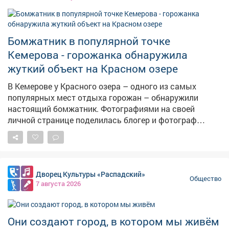
поздравления Кузбасса!
Бомжатник в популярной точке
Кемерова - горожанка обнаружила
жуткий объект на Красном озере
В Кемерове у Красного озера – одного из самых
популярных мест отдыха горожан – обнаружили
настоящий бомжатник. Фотографиями на своей
личной странице поделилась блогер и фотограф
Екатерина Комарова. – Шла, шла и вот...бомжи
наверное живут летом. Не было такого там (авторский
стиль сохранен – прим.ред.), – написала блогер.
Красное озеро – одно из самых популярных мест
Дворец Культуры «Распадский»
отдыха кемеровчан. Однако теперь в лесополосе у
Общество
7 августа 2026
водоема обустроен стихийный лагерь бездомных. На
опубликованных кадрах видно: среди деревьев стоят
стулья, стол, раковины, тележки из супермаркетов и
Они создают город, в котором мы живём
кучи мусора. Никого из людей на месте не оказалось.