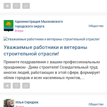
том, чтобы производственные и административные
здания оставались надежными, безопасными и
служили людям долгие годы. За каждым объектом
стоят ваши знания, ответственность, мастерство и
Администрация Мысковского
преданность своему делу. Желаем вам крепкого
городского округа
Общество
здоровья, благополучия, новых профессиональных
Вчера
достижений, надежных коллег и успешной реализации
всех намеченных проектов! Приглашаем подписаться
на Новую Горную в МАХ
Уважаемые работники и ветераны
строительной отрасли!
Примите поздравления с вашим профессиональным
праздником - Днем строителя! Созидательный труд
многих людей, работающих в этой сфере, формирует
облик городов и всех населенных пунктов,
промышленных предприятий и различных
сооружений. Руками строителей возводятся жилые
дома, социальные, культурные и производственные
объекты, а все это создает комфортные условия для
Илья Середюк
нашей жизни. Особая благодарность ветеранам
Общество
Вчера