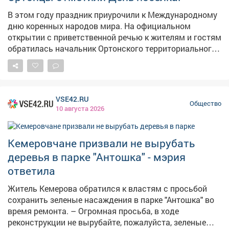
почёта округа и участвует в патриотических акциях.
В этом году праздник приурочили к Международному
Служба не завершилась - она сменила формат,
дню коренных народов мира. На официальном
сохранив ответственность за результат!
открытии с приветственной речью к жителям и гостям
обратилась начальник Ортонского территориального
управления администрации Междуреченского
муниципального округа Людмила Трухина. 🎉
Настроение гуляниям задавали яркие творческие
выступления. Показать силу и ловкость, зарядиться
VSE42.RU
энергией и азартом можно было, поучаствовав в
Общество
10 августа 2026
национальных спортивных играх. Настоящий
праздник вкуса получился в кулинарном поединке:
повара удивили жюри и гостей традиционными
Кемеровчане призвали не вырубать
блюдами и даже поделились секретами их
деревья в парке "Антошка" - мэрия
приготовления. 🏆 На завершающей церемонии все
ответила
без исключения участники праздника и соревнований
получили подарки и призы.
Житель Кемерова обратился к властям с просьбой
сохранить зеленые насаждения в парке "Антошка" во
время ремонта. – Огромная просьба, в ходе
реконструкции не вырубайте, пожалуйста, зеленые