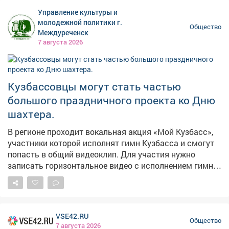
Ежегодно строятся сотни тысяч квадратных метров
Управление культуры и
жилья. Все это - благодаря неустанной работе
молодежной политики г.
Общество
профессионалов строительной сферы. Поздравляю
Междуреченск
всех, кто посвятил себя этой сфере деятельности.
7 августа 2026
Отдельные слова благодарности - ветеранам и
представителям строительных династий, которые
передают любовь к профессии из поколения в
Кузбассовцы могут стать частью
поколение.
большого праздничного проекта ко Дню
шахтера.
В регионе проходит вокальная акция «Мой Кузбасс»,
участники которой исполнят гимн Кузбасса и смогут
попасть в общий видеоклип. Для участия нужно
записать горизонтальное видео с исполнением гимна
в хорошем качестве и опубликовать его на своей
странице во «ВКонтакте» с хештегом #МойКузбасс.
Итоговый клип, в который войдут лучшие видеозаписи
жителей региона, покажут в День шахтера в Кемерове.
VSE42.RU
Присоединяйтесь к акции и станьте частью общего
Общество
7 августа 2026