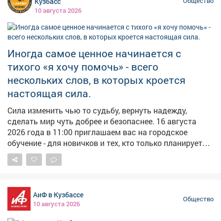
Кузбасс
Общество
10 августа 2026
Иногда самое ценное начинается с
тихого «я хочу помочь» - всего
нескольких слов, в которых кроется
настоящая сила.
Сила изменить чью то судьбу, вернуть надежду,
сделать мир чуть добрее и безопаснее. 16 августа
2026 года в 11:00 приглашаем вас на городское
обучение - для новичков и тех, кто только планирует
вступить в отряд #ЛизаАлерт. Встреча пройдет в
Новокузнецке. Место сбора - ул. Доз, д. 10а, ТЦ
Планета, 2 уровень «Точка сбора». Во время встречи
вы: - познакомитесь с проверенными методиками
АиФ в Кузбассе
поиска в городской среде; - узнаете, как грамотно
Общество
10 августа 2026
собраться на выезд; - освоите практические навыки:
грамотную расклейку ориентировок, эффективный