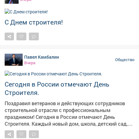
строительной отрасли, которые своим многолетним
добросовестным трудом доказали верность
профессии, внесли свой неоценимый вклад в развитие
С Днем строителя!
родного города и Кузбасса. Дорогие строители!
Желаю вам новых профессиональных достижений,
крепкого здоровья, счастья и благополучия!
Павел Камбалин
Общество
Вчера
Сегодня в России отмечают День
Строителя.
Поздравил ветеранов и действующих сотрудников
строительной отрасли с профессиональным
праздником! Сегодня в России отмечают День
Строителя. Каждый новый дом, школа, детский сад,
дорога или объект благоустройства нашего города -
это не просто бетон и кирпич, это наша с вами общая