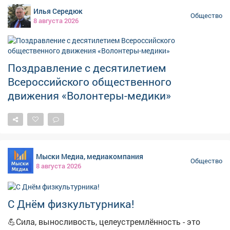
какими нагрузками придётся столкнуться. На встрече
Илья Середюк
договорились расширить возрастные рамки
Общество
8 августа 2026
программы и включить в неё детей. Кузбасс станет
пилотной площадкой для этого нового модуля.
Первыми участниками станут ребята из отряда
«Леоновцев» при детской художественной школе им.
Поздравление с десятилетием
Леонова. Фото: Телеграм-канал Андрея Панова
Всероссийского общественного
движения «Волонтеры-медики»
Мыски Медиа, медиакомпания
Общество
8 августа 2026
С Днём физкультурника!
💪Сила, выносливость, целеустремлённость - это