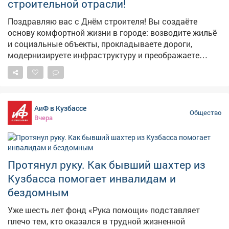
строительной отрасли!
профессиональным праздником и вручил награды.
Пусть бригада будет вашей второй семьёй, погода -
Поздравляю вас с Днём строителя! Вы создаёте
рабочей, а дома - тёплыми. С Днём строителя! Фото: 📷
основу комфортной жизни в городе: возводите жильё
Ирина Артемова
и социальные объекты, прокладываете дороги,
модернизируете инфраструктуру и преображаете
общественные пространства. За каждым из
сегодняшних проектов - ваш добросовестный труд.
Ваша профессия требует не только выносливости, но
и точного расчёта, творческого подхода и высокой
АиФ в Кузбассе
ответственности. Желаю вам новых задач,
Общество
Вчера
стабильности и надёжных партнёров. Пусть погода
сопутствует работе, а все планы реализуются в срок.
Крепкого здоровья, благополучия вашим семьям и
профессиональной гордости за ваш созидательный
Протянул руку. Как бывший шахтер из
труд!
Кузбасса помогает инвалидам и
бездомным
Уже шесть лет фонд «Рука помощи» подставляет
плечо тем, кто оказался в трудной жизненной