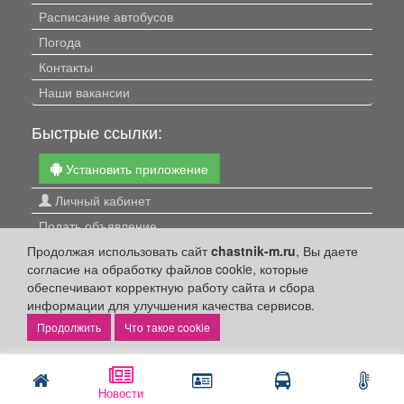
Расписание автобусов
Погода
Контакты
Наши вакансии
Быстрые ссылки:
Установить приложение
Личный кабинет
Подать объявление
Подать объявление в газету
Продолжая использовать сайт
chastnik-m.ru
, Вы даете
согласие на обработку файлов cookie, которые
Поздравить
обеспечивают корректную работу сайта и сбора
Скачать газету "Частник-М"
информации для улучшения качества сервисов.
Что такое cookie
Рекламодателям:
Бизнес-кабинет
Новости
Заказать рекламу