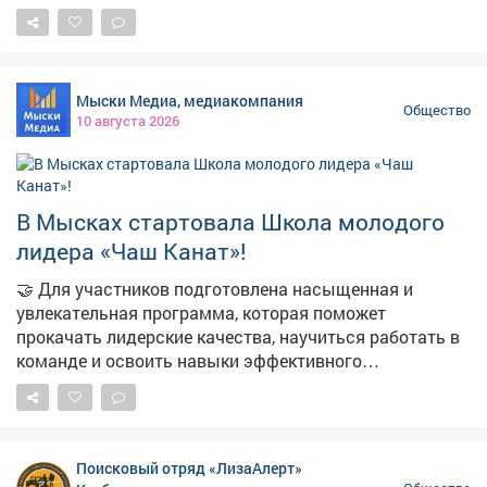
насаждения. Пусть этот парк останется максимально
аутентичным и максимально зеленым, как было
раньше и всегда. Большинство из нас гуляли в этом
парке детьми, – написал в соцсетях кемеровчанин. В
Мыски Медиа, медиакомпания
администрации Кемерова ответили, что при
Общество
10 августа 2026
проектировании предусмотрели сохранение
практически всех зеленых насаждений парка. Убирать
планируется только аварийные лиственные деревья.
Хвойные деревья сохраняются в полном объеме.
В Мысках стартовала Школа молодого
Также разработан дендроплан, согласно которому
лидера «Чаш Канат»!
будут выполняться новые посадки.
🤝 Для участников подготовлена насыщенная и
увлекательная программа, которая поможет
прокачать лидерские качества, научиться работать в
команде и освоить навыки эффективного
взаимодействия. 👍Это отличная возможность
раскрыть свой потенциал, найти единомышленников
и получить ценные знания от опытных наставников.
📽О том, как прошло открытие Школы, смотрите в
Поисковый отряд «ЛизаАлерт»
нашем материале!