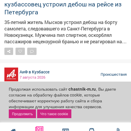
международную террористическую организацию, чья
деятельность направлена на борьбу против
VSE42.RU
государственной власти и продвижение идеологии
Происшествия
7 августа 2026
неонацизма. Также он распространял призывы к
насилию, вербовал новых участников, информировал
о совершенных актах насилия и делился способами
изготовления взрывчатых веществ. Центральный
Пил в самолете и крыл всех матом:
районный суд Кемерова продлил срок содержания
кузбассовец устроил дебош на рейсе из
под стражей до 28 сентября 2026 года – чтобы
Петербурга
исключить возможное давление на свидетелей,
уничтожение доказательств и предупредить риск того,
35-летний житель Мысков устроил дебош на борту
что обвиняемый скроется от следствия и суда.
самолета, следовавшего из Санкт-Петербурга в
Адвокат подал апелляционную жалобу, однако
Новокузнецк. Мужчина пил спиртное, оскорблял
Кемеровский областной суд оставил постановление
пассажиров нецензурной бранью и не реагировал на
Продолжая использовать сайт
chastnik-m.ru
, Вы даете
без изменения, а жалобу – без удовлетворения. Об
согласие на обработку файлов cookie, которые
замечания экипажа. Сообщение о неадекватном
этом сообщили в пресс-центре судов и УСД в
обеспечивают корректную работу сайта и сбора
пассажире поступило в линейный пункт полиции в
Кузбассе.
информации для улучшения качества сервисов.
аэропорту Новокузнецка от диспетчера. Речь шла о
Что такое cookie
рейсе, вылетевшем из Санкт-Петербурга.
АиФ в Кузбассе
Представитель авиакомпании отказал 35-летнему
Происшествия
7 августа 2026
жителю Мысков в дальнейшем перелете из-за его