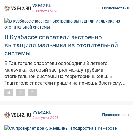
изъяли 285 бутылок слабоалкогольного напитка и 42
VSE42.RU
бутылки крепкого алкоголя. В отношении
Происшествия
8 августа 2026
юридического лица составили протоколы по
нескольким статьям КоАП. Санкции предусматривают
штраф от 3,6 миллиона рублей, конфискацию
продукции и приостановление деятельности на срок
В Кузбассе спасатели экстренно
от 60 до 90 суток. Материалы направлены в
вытащили мальчика из отопительной
арбитражный и мировой суды.
системы
В Таштаголе спасатели освободили 8-летнего
мальчика, который застрял между трубами
отопительной системы на территории школы. В
Таштаголе спасатели пришли на помощь 8-летнему
мальчику, который застрял между трубами
отопительной системы на школьной территории. Как
сообщает Агентство по защите населения и
территории Кузбасса, диспетчеру поступил сигнал о
VSE42.RU
том, что ребёнок играл и не смог самостоятельно
Происшествия
8 августа 2026
выбраться из узкого пространства. Спасатели
Таштагольского поисково-спасательного отряда