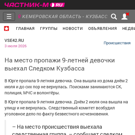
☰
КЕМЕРОВСКАЯ ОБЛАСТЬ - КУЗБАСС
ГЛАВНАЯ
ГРУППЫ
НОВОСТИ
ОБЪЯВЛЕНИЯ
НЕДВ
Главная
Группы
Новости
VSE42.RU
Происшествия
3 июля 2026
На место пропажи 9-летней девочки
выехал Следком Кузбасса
Объявления
Недвижимость
Услуги
В Юрге пропала 9-летняя девочка. Она вышла из дома днём 2
июля и до сих пор не вернулась. Поисками занимаются СК,
полиция, МЧС и волонтёры.
В Юрге пропала 9-летняя девочка. Днём 2 июля она вышла на
Работа
Транспорт
Компании
улицу и не вернулась. Следственный комитет возбудил
уголовное дело по факту безвестного исчезновения.
– На место происшествия выехала
следственная группа, – сообщает следком