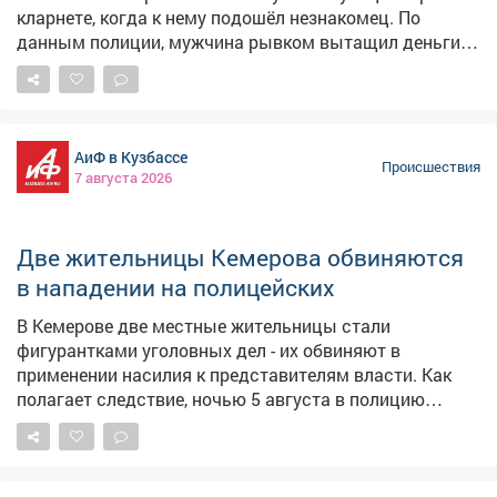
музыканта и похитил у него деньги и
кларнет.
Инцидент произошёл в августе прошлого года.
70‑летний кемеровчанин выступал на улице - играл на
кларнете, когда к нему подошёл незнакомец. По
данным полиции, мужчина рывком вытащил деньги
из кармана рубашки музыканта и выхватил
музыкальный инструмент, после чего скрылся. Сумма
ущерба составила около 55 тыс. рублей. Нападавшим
оказался 38‑летний житель Мариинска. Выяснилось,
АиФ в Кузбассе
что похищенный кларнет грабитель выбросил на
Происшествия
7 августа 2026
крыльце подъезда одного из многоквартирных домов
в Кемерове. Полицейские нашли инструмент и вернули
его законному владельцу. Нападавшего осудили по
статье «Грабёж». Ближайшие 2 года 9 месяцев он
Две жительницы Кемерова обвиняются
проведёт в исправительной колонии общего режима.
в нападении на полицейских
Фото: Полиция Кузбасса
В Кемерове две местные жительницы стали
фигурантками уголовных дел - их обвиняют в