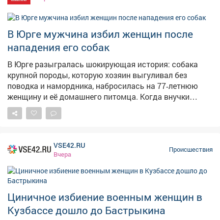
В Юрге мужчина избил женщин после
нападения его собак
В Юрге разыгралась шокирующая история: собака
крупной породы, которую хозяин выгуливал без
поводка и намордника, набросилась на 77‑летнюю
женщину и её домашнего питомца. Когда внучки
пенсионерки бросились на помощь и оттащили
агрессивное животное, владелец пса вместо
извинений избил женщин. Пострадавшим
потребовалась медицинская помощь. Инцидент
VSE42.RU
произошёл в июле текущего года. После того как
Происшествия
Вчера
история получила огласку в интернете, ситуацией
заинтересовались в Следственном комитете России.
Председатель СК РФ Алнесандр Бастрыкин дал
поручение исполняющему обязанности руководителя
Циничное избиение военным женщин в
СУ СК России по Кемеровской области - Кузбассу
Кузбассе дошло до Бастрыкина
Александру Кустову возбудить уголовное дело. Кроме