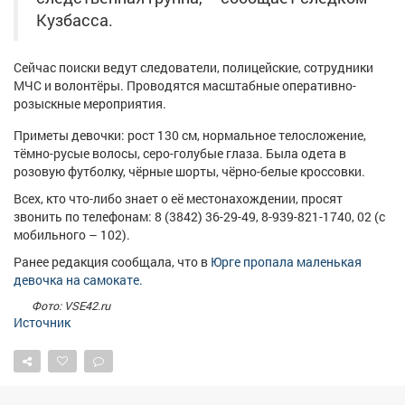
Афиша
Обучение
Проекты
Кузбасса.
Сейчас поиски ведут следователи, полицейские, сотрудники
МЧС и волонтёры. Проводятся масштабные оперативно-
розыскные мероприятия.
Товары
Поздравления
Погода
Приметы девочки: рост 130 см, нормальное телосложение,
тёмно-русые волосы, серо-голубые глаза. Была одета в
розовую футболку, чёрные шорты, чёрно-белые кроссовки.
Всех, кто что-либо знает о её местонахождении, просят
ТВ программа
Я - пенсионер
звонить по телефонам: 8 (3842) 36-29-49, 8-939-821-1740, 02 (с
мобильного – 102).
Ранее редакция сообщала, что в
Юрге пропала маленькая
девочка на самокате.
Фото: VSE42.ru
Источник