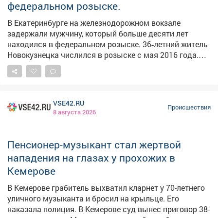
похитили углошлифовальную машину, сварочный
вокзале задержали мужчину, который
аппарат и четыре колеса. Часть похищенного они
больше десяти лет находился в
сдали в комиссионный магазин, инструменты
продали прохожему. Теперь обоим грозит до пяти лет
федеральном розыске.
лишения свободы.
В Екатеринбурге на железнодорожном вокзале
задержали мужчину, который больше десяти лет
находился в федеральном розыске. 36‑летний житель
Новокузнецка числился в розыске с мая 2016 года.
Тогда он проходил подозреваемым по уголовному
делу о незаконном сбыте наркотиков в крупном
размере и скрылся от следствия. И вот спустя десять
лет его задержали на территории вокзала станции
VSE42.RU
Екатеринбург‑Пассажирский. Ключевую роль в
Происшествия
8 августа 2026
задержании сыграла современная техника. Камеры
системы биометрической идентификации мгновенно
сопоставили лицо мужчины, зашедшего на вокзал, с
ориентировкой новокузнецкой полиции. Как только
Пенсионер-музыкант стал жертвой
система дала совпадение, дежурный наряд
нападения на глазах у прохожих в
патрульно‑постовой службы оперативно задержал
Кемерове
подозреваемого. Сам мужчина утверждает, что даже