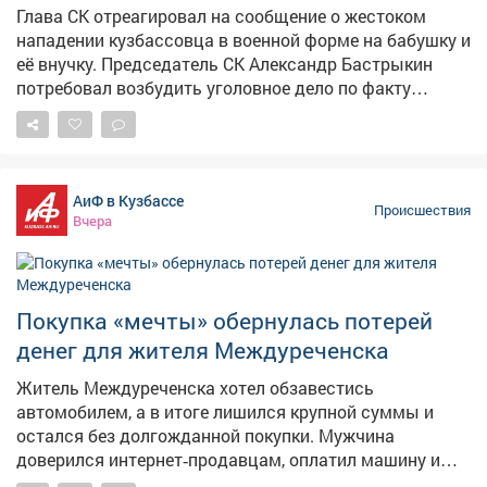
того, главе регионального управления предписано
Глава СК отреагировал на сообщение о жестоком
представить доклад о ходе и результатах
нападении кузбассовца в военной форме на бабушку и
расследования. 📸 Мagnific
её внучку. Председатель СК Александр Бастрыкин
потребовал возбудить уголовное дело по факту
нападения на двух женщин в Юрге. По данным
Следкома, в июле крупная собака без намордника
накинулась на 77-летнюю пенсионерку и её питомца.
Внучка поспешила на помощь, а хозяин пса вместо
АиФ в Кузбассе
того, чтобы утихомирить животное, цинично избил
Происшествия
Вчера
женщин, прекрасно понимая, что одна – беспомощная
старушка, а у второй повреждено колено. – А. И.
Бастрыкин поручил и.о. руководителя СУ СК России по
Кемеровской области – Кузбассу А. М. Кустову
Покупка «мечты» обернулась потерей
возбудить уголовное дело и представить доклад о
денег для жителя Междуреченска
ходе и результатах его расследования, – сообщает СК.
Ранее сообщалось, что 24 июля мужчина в военной
Житель Междуреченска хотел обзавестись
форме жёстко избил бабушку и её внучку , а его
автомобилем, а в итоге лишился крупной суммы и
стаффордширский терьер загрыз насмерть таксу
остался без долгожданной покупки. Мужчина
пенсионерки.
доверился интернет‑продавцам, оплатил машину и
дополнительные услуги - а после этого мошенники