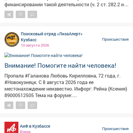
финансировании такой деятельности (ч. 2 ст. 282.2 и
ч. 1 ст. 282.3 УК РФ). Как установило следствие, с
ноября 2021 года по июнь 2023 года женщина
дистанционно участвовала в работе запрещённого в
России межрегионального объединения: посещала
Поисковый отряд «ЛизаАлерт»
собрания общины, изучала его идеологию, а также
Кузбасс
Происшествия
регулярно переводила деньги на счета одного из
10 августа 2026
участников для поддержки деятельности
организации. Сейчас следователи собирают и
закрепляют доказательства по делу. Фото:
Внимание! Помогите найти человека!
ru.freepik.com
Пропала #Галанова Любовь Кирилловна, 72 года, г.
#Новокузнецк. С 8 августа 2026 года ее
местонахождение неизвестно. Инфорг: Рейна (Ксения)
89000512505 Тема на форуме:
https://lizaalert.org/forum/viewtopic.php?p=1176651
#ЛизаАлерт #ЛизаАлертКузбасс #ПропалЧеловек
АиФ в Кузбассе
Происшествия
Вчера