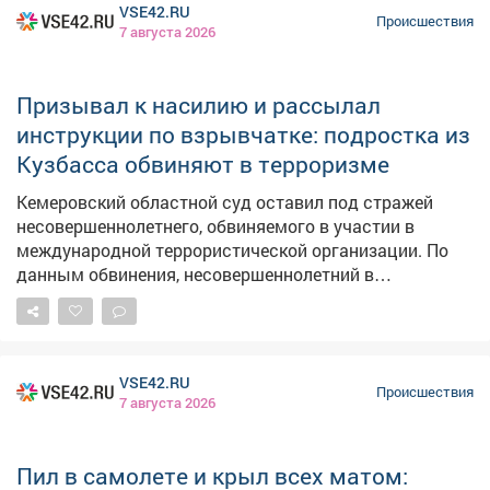
применении насилия к представителям власти. Как
полагает следствие, ночью 5 августа в полицию
поступил вызов: горожане сообщили о нарушении
общественного порядка в одном из районов
Кемерова. На место прибыли сотрудники
патрульно‑постовой службы. Они обнаружили
VSE42.RU
женщин, которые отказались выполнять законные
Происшествия
7 августа 2026
требования правоохранителей и оказали им
физическое сопротивление. Сейчас женщинам
предъявлено обвинение. Суд избрал в отношении них
меру пресечения - запрет определённых действий.
Призывал к насилию и рассылал
Следователи продолжают работу: собирают и
инструкции по взрывчатке: подростка из
фиксируют доказательства по делу. Фото: АиФ
Кузбасса обвиняют в терроризме
Кемеровский областной суд оставил под стражей
несовершеннолетнего, обвиняемого в участии в
международной террористической организации. По
данным обвинения, несовершеннолетний в
социальных сетях размещал изображения и
видеоролики с призывами к вступлению в