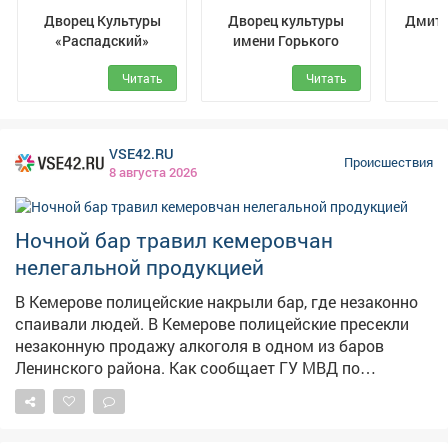
установила личность мужчины по военному жетону.
Дворец Культуры
Дворец культуры
Дмитр
Однако юргинка не понимает, какие меры стражи
«Распадский»
имени Горького
порядкаприняли за прошедшие две недели. В
областном МВД подтвердили, что 24 июля поступил
Читать
Читать
сигнал о жутком конфликте на улице Фестивальной.
Удалось установить всех его участников. –
Агрессивная собака 30-летнего мужчины напала на
VSE42.RU
77-летнюю жительницу Юрги и еёпитомца, после чего
Происшествия
8 августа 2026
хозяин пса причинил телесные повреждения 29-летней
внучке горожанки. Пострадавшим были выданы
направления на прохождение судебно-медицинской
Ночной бар травил кемеровчан
экспертизы, – сказали в полиции. 31...
нелегальной продукцией
В Кемерове полицейские накрыли бар, где незаконно
спаивали людей. В Кемерове полицейские пресекли
незаконную продажу алкоголя в одном из баров
Ленинского района. Как сообщает ГУ МВД по
Кузбассу, заведение торговало спиртным без
сопроводительных документов, подтверждающих
легальность производства и оборота. Полицейские