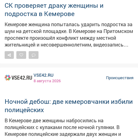
оперативно прибыли на место. Им удалось вручную
СК проверяет драку женщины и
освободить мальчика из металлического плена.
подростка в Кемерове
Ребёнка передали маме, от медицинской помощи он
отказался. К счастью, всё обошлось без травм.
Кемерове женщина попыталась ударить подростка за
Спасатели напоминают: важно следить за детьми во
шум на детской площадке. В Кемерове на Притомском
время игр и объяснять им, какие места могут быть
проспекте произошёл конфликт между местной
опасны.
жительницей и несовершеннолетним, видеозапись
которого разлетелась по соцсетям. Как сообщает
Следком Кузбасса, инцидент случился 5 августа во
дворе дома №31/1. По данным из открытых
источников, компания подростков шумела, мусорила
VSE42.RU
и нецензурно выражалась на детской площадке.
Происшествия
8 августа 2026
Женщине это показалось недопустимым – она
попыталась ударить одного из них по лицу. В ответ
подросток нанёс ей несколько ударов. В
Ночной дебош: две кемеровчанки избили
Следственном комитете уточнили, что проверка
полицейских
организована по статье "Хулиганство". Сейчас
следователи устанавливают все обстоятельства
В Кемерове две женщины набросились на
произошедшего. По результатам проверки будет
полицейских с кулаками после ночной гулянки. В
принято процессуальное решение.
Кемерове полицейские задержали двух женщин и