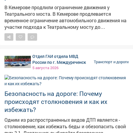
В Кемерове продлили ограничение движения у
Театрального моста. В Кемерове продлевается
временное ограничение автомобильного движения на
участке подхода к Театральному мосту до
перекрёстка с Притомским проспектом-дублёром. Как
сообщает администрация города, корректировка
сроков связана с технологическими особенностями
монтажа пролётного строения между зданиями
Отдел ГАИ отдела МВД
строящегося музейно-театрального комплекса.
России по г. Междуреченск
Транспорт и дороги
Ограничение будет действовать до 15 августа
5 августа 2026
включительно. Водителей просят быть
внимательными, соблюдать требования дорожных
знаков и заранее выбирать альтернативные
маршруты, чтобы избежать заторов.
Безопасность на дороге: Почему
происходят столкновения и как их
избежать?
Одним из распространенных видов ДТП является -
столкновение, как избежать беды и обезопасить свой
путь? 1. Дистанция: выбирайте безопасную