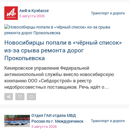
предстоит не только следить за состоянием дорог и
АиФ в Кузбассе
обеспечивать их сохранность, но и обслуживать
Транспорт и дороги
5 августа 2026
стационарное освещение, электроснабжение,
демонтировать и устанавливать дорожные знаки и
ограждения. Работы охватят значительные участки
автодорог в районе, что позволит повысить
Новосибирцы попали в «чёрный список»
безопасность движения и комфорт для местных
из‑за срыва ремонта дорог
жителей и транзитного транспорта. Сейчас идёт этап
выбора подрядчика. Власти, вероятно, подойдут к
Прокопьевска
этому максимально ответственно, так какв Кузбассе
Кемеровское управление Федеральной
уже были случаи, когда недобросовестные компании
антимонопольной службы внесло новосибирскую
срывали многомиллионные контракты.
компанию ООО «Сибдорстрой» в реестр
недобросовестных поставщиков. Речь идёт о
контракте на ремонт дорог в Прокопьевске. Компания
должна была устранить выбоины и пучины на
автодорогах. Сумма договора составила более 57
миллионов рублей. Но подрядчик так и не приступил к
Отдел ГАИ отдела МВД
работам. В компании объяснили ситуацию двумя
России по г. Междуреченск
Транспорт и дороги
причинами: асфальтобетонный завод, от которого
5 августа 2026