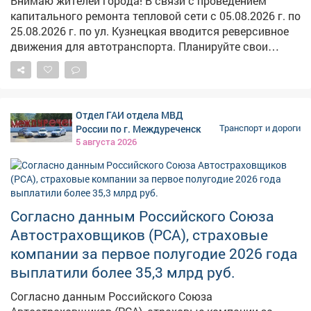
Внимаю жителей города! В связи с проведением
закрывает ей доступ к госзакупкам в будущем.
капитального ремонта тепловой сети с 05.08.2026 г. по
25.08.2026 г. по ул. Кузнецкая вводится реверсивное
движения для автотранспорта. Планируйте свои
маршруты заранее, закладывайте дополнительное
время на дорогу и будьте предельно внимательными
за рулем.
Отдел ГАИ отдела МВД
России по г. Междуреченск
Транспорт и дороги
5 августа 2026
Согласно данным Российского Союза
Автостраховщиков (РСА), страховые
компании за первое полугодие 2026 года
выплатили более 35,3 млрд руб.
Согласно данным Российского Союза