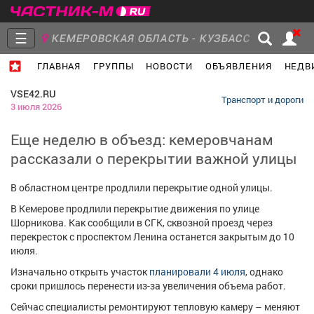
☰
КЕМЕРОВСКАЯ ОБЛАСТЬ - КУЗБАСС
ГЛАВНАЯ
ГРУППЫ
НОВОСТИ
ОБЪЯВЛЕНИЯ
НЕДВ
Главная
Группы
Новости
VSE42.RU
Транспорт и дороги
3 июля 2026
Еще неделю в объезд: кемеровчанам
рассказали о перекрытии важной улицы
Объявления
Недвижимость
Услуги
В областном центре продлили перекрытие одной улицы.
В Кемерове продлили перекрытие движения по улице
Шорникова. Как сообщили в СГК, сквозной проезд через
перекресток с проспектом Ленина останется закрытым до 10
Работа
Транспорт
Компании
июля.
Изначально открыть участок
планировали 4 июля
, однако
сроки пришлось перенести из-за увеличения объема работ.
Сейчас специалисты ремонтируют тепловую камеру – меняют