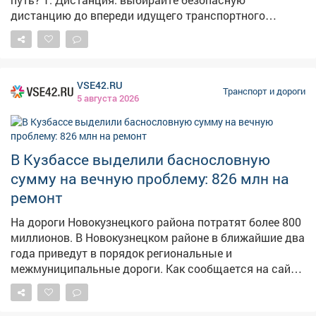
дистанцию до впереди идущего транспортного
средства. 2. Сигналы светофора: проезд перекрестка
на "желтый" или попытка проскочить на "красный"
чаще всего оборачивается столкновением. 3.
Предсказуемость: всегда включайте сигналы
VSE42.RU
поворота заранее, не совершайте резких маневров. 4.
Транспорт и дороги
5 августа 2026
Телефон: управление транспортным средством
требует внимания и сосредоточенности - отвлечение
на телефон создает помехи. 5. Скорость: выигрыш в
пару минут не стоит риска, которому вы подвергаете
В Кузбассе выделили баснословную
себя и окружающих, превышая скорость. Дорога не
сумму на вечную проблему: 826 млн на
прощает ошибок, чтобы их избежать, важно
ремонт
соблюдать Правила дорожного движения.
На дороги Новокузнецкого района потратят более 800
миллионов. В Новокузнецком районе в ближайшие два
года приведут в порядок региональные и
межмуниципальные дороги. Как сообщается на сайте
Госзакупки, на эти цели направят 826 миллионов
рублей. Контракт рассчитан на период с 21 октября
2026 года по 20 декабря 2027 года. Подрядчику