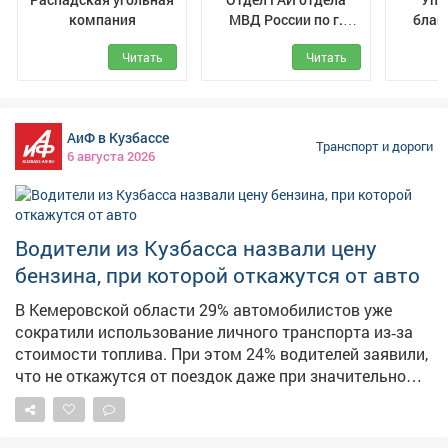
официальных страницах подразделений службы в
компания
МВД России по г.
благ
соцсетях. «Кроме того, обращаем внимание
Междуреченск
транс
водителей, что летом во время частых утренних
Читать
Читать
туманов, дождей и грозовых ливней следует быть
крайне аккуратными при управлении автомобилем:
избегать резких необдуманных маневров и
перестроений на скользкой дороге, соблюдать
АиФ в Кузбассе
Транспорт и дороги
6 августа 2026
интервал и дистанцию между транспортными
средствами, не превышать установленную скорость»,
- отметил заместитель начальника отдела
пропаганды безопасности дорожного движения и
Водители из Кузбасса назвали цену
профилактики детского дорожно-транспортного
травматизма ГУОБДД МВД России полковник
бензина, при которой откажутся от авто
полиции Антон Белан. В условиях недостаточной
В Кемеровской области 29% автомобилистов уже
видимости необходимо включать внешние световые
сократили использование личного транспорта из‑за
приборы и использовать противотуманные фары (при
стоимости топлива. При этом 24% водителей заявили,
их наличии), а во время сильного тумана либо
что не откажутся от поездок даже при значительном
плотных осадков максимально снижать скорость и...
росте цен на бензин, по данным опроса* Дром.
Остальные участники исследования обозначили
конкретные ценовые пороги, при которых готовы