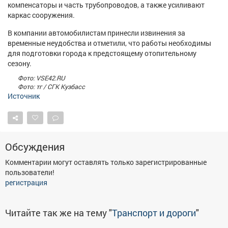
компенсаторы и часть трубопроводов, а также усиливают
Афиша
Обучение
Проекты
каркас сооружения.
В компании автомобилистам принесли извинения за
временные неудобства и отметили, что работы необходимы
для подготовки города к предстоящему отопительному
сезону.
Товары
Поздравления
Погода
Фото: VSЕ42.RU
Фото: тг / СГК Кузбасс
Источник
ТВ программа
Я - пенсионер
Обсуждения
Комментарии могут оставлять только зарегистрированные
пользователи!
регистрация
Читайте так же на тему "
Транспорт и дороги
"