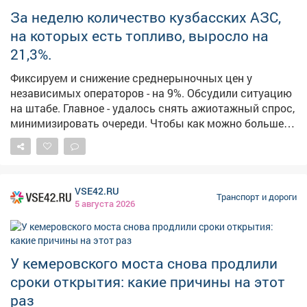
приём и выпуск воздушных судов. Ограничения
За неделю количество кузбасских АЗС,
необходимы для обеспечения безопасности полётов,
на которых есть топливо, выросло на
– сказали в Росавиации. Ограничения вводили также
в Геленджике. Несколько часов назад их сняли. В
21,3%.
Новокузнецке произошла небольшая задержка
Фиксируем и снижение среднерыночных цен у
авиарейса в Казань. Накануне там тоже вводили
независимых операторов - на 9%. Обсудили ситуацию
ограничения.
на штабе. Главное - удалось снять ажиотажный спрос,
минимизировать очереди. Чтобы как можно больше
заправок вернулись к стабильным продажам
налаживаем координацию между независимыми
сетями, производителями и логистическими
операторами. Из некоторых поселений получаю
VSE42.RU
жалобы на отсутствие топлива. Главам поручил
Транспорт и дороги
5 августа 2026
отслеживать каждый сигнал и сообщать о нем для
адресной отработки. В ближайшие дни ждем
увеличение числа бензовозов - это также поможет
повысить долю работающих АЗС. Запас топлива на
У кемеровского моста снова продлили
уборочную кампанию сформирован. Утвержден
сроки открытия: какие причины на этот
четкий график поставок его полного объема.
раз