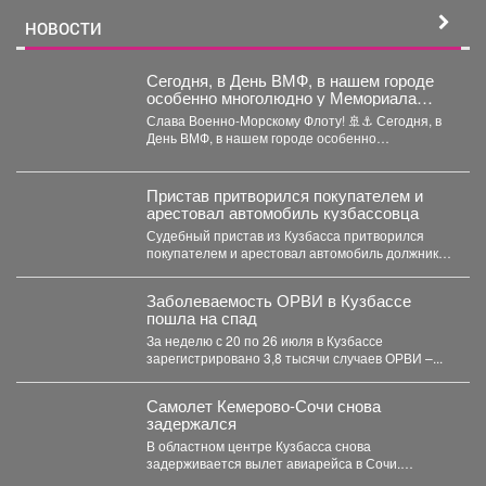
но и обращать особое внимание на качество.
#дорогистолицыКуZбасса
НОВОСТИ
Сегодня, в День ВМФ, в нашем городе
особенно многолюдно у Мемориала
Славы.
Слава Военно-Морскому Флоту! 🚢⚓️ Сегодня, в
День ВМФ, в нашем городе особенно
многолюдно у...
Пристав притворился покупателем и
арестовал автомобиль кузбассовца
Судебный пристав из Кузбасса притворился
покупателем и арестовал автомобиль должника
по алиментам в Ленинске-Кузнецком. Мужчина...
Заболеваемость ОРВИ в Кузбассе
пошла на спад
За неделю с 20 по 26 июля в Кузбассе
зарегистрировано 3,8 тысячи случаев ОРВИ –...
Самолет Кемерово-Сочи снова
задержался
В областном центре Кузбасса снова
задерживается вылет авиарейса в Сочи.
Сегодня, 7 августа, задерживается...