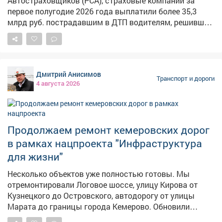
Автостраховщиков (РСА), страховые компании за
первое полугодие 2026 года выплатили более 35,3
млрд руб. пострадавшим в ДТП водителям, решившим
оформить аварию без участия Госавтоинспекции
Подробнее в материале газеты «КоммерсантЪ»:
www.kommersant.ru/doc/8861442
Дмитрий Анисимов
Транспорт и дороги
4 августа 2026
Продолжаем ремонт кемеровских дорог
в рамках нацпроекта "Инфраструктура
для жизни"
Несколько объектов уже полностью готовы. Мы
отремонтировали Логовое шоссе, улицу Кирова от
Кузнецкого до Островского, автодорогу от улицы
Марата до границы города Кемерово. Обновили
изношенное дорожное покрытие по улице Нахимова от