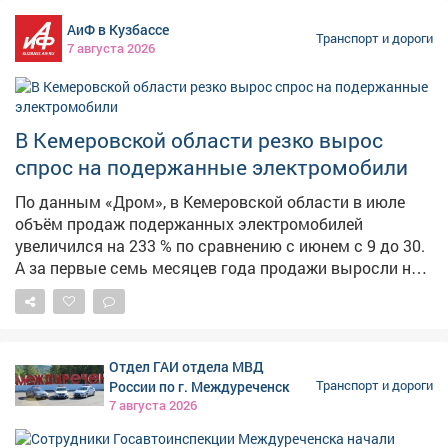
АиФ в Кузбассе
Транспорт и дороги
7 августа 2026
В Кемеровской области резко вырос
спрос на подержанные электромобили
По данным «Дром», в Кемеровской области в июле
объём продаж подержанных электромобилей
увеличился на 233 % по сравнению с июнем с 9 до 30.
А за первые семь месяцев года продажи выросли на
116 % относительно аналогичного периода прошлого
года. Однако всего доля электрокаров остаётся
незначительной - 0,3% среди всех авто. Аналитики
связывают повышение спроса с проблемами с
Отдел ГАИ отдела МВД
топливом. Лидером продаж в июле остаётся Nissan
России по г. Междуреченск
Транспорт и дороги
Leaf - спрос на эту модель вырос на 333 %. Также в
7 августа 2026
единичных экземплярах покупали Chevrolet Bolt,
Nissan e‑NV200, Evolute i‑Joy и Mitsubishi i‑MiEV. Среди