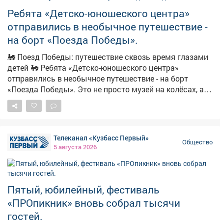
областную медаль «За честь и мужество».
Ребята «Детско-юношеского центра»
отправились в необычное путешествие -
на борт «Поезда Победы».
🚂 Поезд Победы: путешествие сквозь время глазами
детей 🚂 Ребята «Детско-юношеского центра»
отправились в необычное путешествие - на борт
«Поезда Победы». Это не просто музей на колёсах, а
настоящая машина времени, которая переносит в
суровые и героические годы Великой Отечественной
войны. С первых минут ребят захватила атмосфера:
приглушённый свет, детали, воссоздающие быт
Телеканал «Кузбасс Первый»
военного времени, подлинные предметы и
Общество
5 августа 2026
реалистичные фигуры… Казалось, будто поезд вот-
вот тронется и унесёт пассажиров в 1941 год. Но
главным проводником в этом путешествии стала
Лилия - женщина-машинист. Её голос звучал в
Пятый, юбилейный, фестиваль
наушниках каждого ребёнка через аудиогид, и в нём
«ПРОпикник» вновь собрал тысячи
было столько тепла и силы, что ребята слушали,
гостей.
затаив дыхание. Лилия рассказывала не сухие факты,