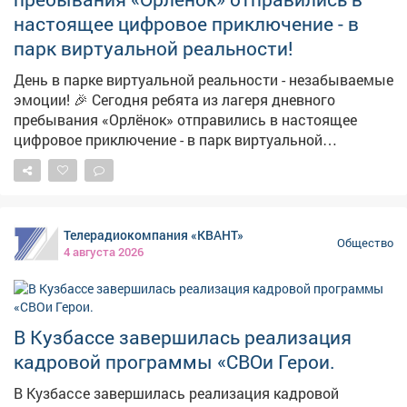
настоящее цифровое приключение - в
парк виртуальной реальности!
День в парке виртуальной реальности - незабываемые
эмоции! 🎉 Сегодня ребята из лагеря дневного
пребывания «Орлёнок» отправились в настоящее
цифровое приключение - в парк виртуальной
реальности! 🎮✨ Казалось, что грань между
реальностью и фантастикой просто растворилась:
дети покоряли космические просторы, спасали
планеты, бегали по фантастическим мирам и даже
Телерадиокомпания «КВАНТ»
встречались с динозаврами - и всё это в VR-очках! 😎
Общество
4 августа 2026
🦖 🚀 Каждый смог стать героем собственной истории
- кто-то выбрал путь смелого исследователя, кто-то -
ловкого супергероя. А сколько восторга было в
глазах, когда получалось пройти сложный уровень
В Кузбассе завершилась реализация
или справиться с неожиданным испытанием! 🤩
кадровой программы «СВОи Герои.
Ребята не только классно провели время, но и узнали,
как работают современные технологии - и, кажется,
В Кузбассе завершилась реализация кадровой
теперь многие мечтают стать разработчиками игр или