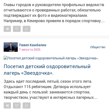
Главы городов и руководители профильных ведомств
отчитываются о проведенных работах, обязательно
подтверждают их фото и видеоматериалами.
Например, в Кемерово привели в порядок спортивную
площадку на Притомской набережной. Обновили
лавочки, заменили сетки на кольцах и воротах,
покрасили теннисные столы, расчистили территорию.
Возьму мяч и с сыном дойду до площадки. Проверим
Павел Камбалин
лично. По обращению жителя села Глубокое начали
Общество
7 августа 2026
установку комплекса фотовидеофиксации на трассе
Новосибирск - Ленинск-Кузнецкий - Кемерово - Юрга.
Некоторые водители там нарушают, люди боятся за
Посетил детский оздоровительный
детей. Специалисты уже готовят фундамент под
лагерь «Звездочка».
опорную конструкцию. В Березовском ликвидировали
несанкционированную свалку в районе Мариинского
Здесь идет последний, пятый, сезон этого лета.
поворота. Вывезли 40 тонн мусора, очистили участок
Отдыхают 115 ребятишек. Детвора использует
и привели его в порядок. Спасибо за ваши
каждый день с пользой: занимаются спортом,
комментарии. Они очень помогают нам делать
творчеством, участвуют в интересных лагерных
Кузбасс лучше.
мероприятиях. Отметил шикарную природу и
развитую инфраструктуру на территории. Есть места