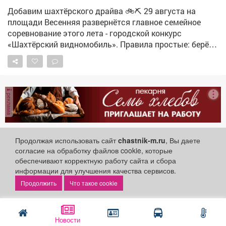
Добавим шахтёрского драйва 🚲⛏ 29 августа на
площади Весенняя развернётся главное семейное
соревнование этого лета - городской конкурс
«Шахтёрский видномобиль». Правила простые: берёте
детский транспорт (велосипед, самокат, коляску,
беговел), включаете фантазию и превращаете его в
карьерный самосвал, экскаватор, бульдозер или
вагонетку. Костюмы, декорации, группы поддержки -
реклама
всё только приветствуется. Главное - не скорость, а
идея и совместный творческий процесс. Победителей
ждут призы и дипломы. 🗓 29 августа, 18:00 📍
Площадь Весенняя 📎 Заявки до 20 августа на почту
Продолжая использовать сайт
chastnik-m.ru
, Вы даете
dk-raspad@mail.ru Ждём ваши семьи - будет колоритно,
Телеканал «Кузбасс Первый»
согласие на обработку файлов cookie, которые
Общество
шумно и по‑шахтёрски зрелищно! 😊
4 августа 2026
обеспечивают корректную работу сайта и сбора
#ШахтёрскийВидномобиль #Конкурс
информации для улучшения качества сервисов.
Что такое cookie
Все начинается с безопасности.
Загородный лагерь «Белая роща» с рабочим визитом
Новости
посетила уполномоченная по правам ребёнка в