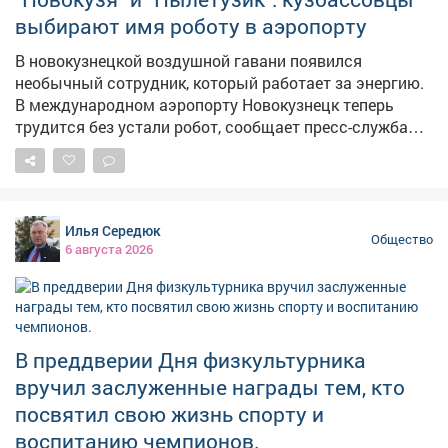
выбирают имя роботу в аэропорту
В новокузнецкой воздушной гавани появился
необычный сотрудник, который работает за энергию.
В международном аэропорту Новокузнецк теперь
трудится без устали робот, сообщает пресс-служба
аэрогавани. Инновационный работник
самостоятельно чистит пол. – Он внимательно следит
за обстановкой: видит пассажиров и препятствия,
аккуратно объезжает, а если путь занят, остановится
Илья Середюк
и подождёт. Перед началом уборки обязательно
Общество
6 августа 2026
предупредит пассажиров, чтобы всем было
комфортно, – сказали в аэропорту. Кузбассовцам
предложено выбрать имя для роботизированного
трудяги: варианты принимаются до 10 августа в
паблике аэропорта. Пользователи соцсетей уже
В преддверии Дня физкультурника
породили десятки идей. Среди них "АэроКузя",
вручил заслуженные награды тем, кто
"Новокузя", "Робочист", "Пылетузик", "Мойша",Р. У. А. Н.
посвятил свою жизнь спорту и
(робот-уборщик аэропорта Новокузнецк), "Робби" и
другие.
воспитанию чемпионов.