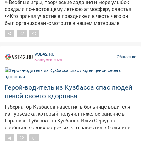
✨Весёлые игры, творческие задания и море улыбок
https://mrech.ru/media/texteditor/2026/06/26/20260626-
создали по-настоящему летнюю атмосферу счастья!
1162.pdf
👀Кто принял участие в празднике и в честь чего он
был организован -смотрите в нашем материале!
VSE42.RU
Общество
5 августа 2026
Герой-водитель из Кузбасса спас людей
ценой своего здоровья
Губернатор Кузбасса навестил в больнице водителя
из Гурьевска, который получил тяжёлое ранение в
Горловке. Губернатор Кузбасса Илья Середюк
сообщил в своих соцсетях, что навестил в больнице
Алексея Максимова – водителя гурьевского