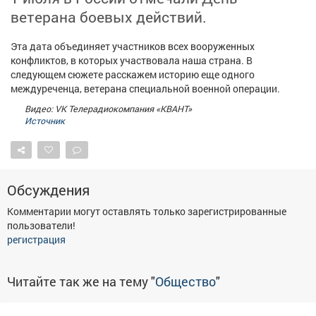
Афиша
Обучение
Проекты
ветерана боевых действий.
Эта дата объединяет участников всех вооруженных
конфликтов, в которых участвовала наша страна. В
следующем сюжете расскажем историю еще одного
Товары
Поздравления
Погода
междуреченца, ветерана специальной военной операции.
Видео: VK Телерадиокомпания «КВАНТ»
Источник
ТВ программа
Я - пенсионер
Обсуждения
Комментарии могут оставлять только зарегистрированные
пользователи!
регистрация
Читайте так же на тему "
Общество
"