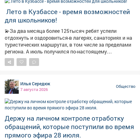
Камбалин . Состоялась церемония награждения - 13
️ Лето в Кузбассе - время возможностей
человек получили заслуженные награды за
добросовестный труд. Тёплую атмосферу вечера
для школьников!
создали творческие коллективы ДК «Распадский»:
💫За два месяца более 125тысяч ребят успели
«Звонкий каблучок», «Ералаш», солисты Александр
отдохнуть и оздоровиться-в лагерях, санаториях и на
Кожевников, Ольга Хонкина, Никита Федерягин, а
туристических маршрутах, в том числе за пределами
финальной точкой стало выступление Михаила и
региона. А июль получился по-настоящему
Марии Чакилевых, Алены Еськовой и Татьяны
насыщенным: прошло свыше 600профильных смен-
Мажитовой. Спасибо строителям за то, что делаете
волонтёрских, научных, профориентационных и
наш город удобным, красивым и устремлённым в
патриотических. 📌Растёт и инфраструктура для
будущее. С праздником! 🏙 #ДеньСтроителя
детского отдыха: уже в следующем году начнётся
#СпасибоСтроителям
Илья Середюк
строительство двух новых корпусов в центре
Общество
7 августа 2026
«Авангард». 👉Подробности-в нашем материале!
Держу на личном контроле отработку
обращений, которые поступили во время
прямого эфира 28 июля.