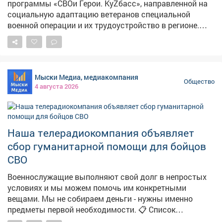
программы «СВОи Герои. КуZбасс», направленной на
инженерами VR-пространств. 💡 👾 Спасибо парку
социальную адаптацию ветеранов специальной
виртуальной реальности за тёплый приём и крутые
военной операции и их трудоустройство в регионе.
впечатления!
Один из выпускников первого потока, Андрей Жилин
прошел переподготовку под личным руководством
главы Междуреченского муниципального округа
Павла Камбалина. Чему за время программы
Мыски Медиа, медиакомпания
научились её участники и что планируют делать
Общество
4 августа 2026
дальше в материале Анны Ушаковой.
Наша телерадиокомпания объявляет
сбор гуманитарной помощи для бойцов
СВО
Военнослужащие выполняют свой долг в непростых
условиях и мы можем помочь им конкретными
вещами. Мы не собираем деньги - нужны именно
предметы первой необходимости. 📋 Список
необходимого и телефоны для связи - в нашем видео.