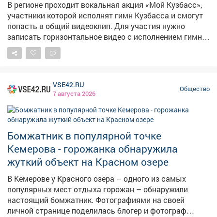
В регионе проходит вокальная акция «Мой Кузбасс»,
участники которой исполнят гимн Кузбасса и смогут
попасть в общий видеоклип. Для участия нужно
записать горизонтальное видео с исполнением гимна
в хорошем качестве и опубликовать его на своей
странице во «ВКонтакте» с хештегом #МойКузбасс.
Итоговый клип, в который войдут лучшие видеозаписи
жителей региона, покажут в День шахтера в Кемерове.
VSE42.RU
Присоединяйтесь к акции и станьте частью общего
Общество
7 августа 2026
поздравления Кузбасса!
Бомжатник в популярной точке
Кемерова - горожанка обнаружила
жуткий объект на Красном озере
В Кемерове у Красного озера – одного из самых
популярных мест отдыха горожан – обнаружили
настоящий бомжатник. Фотографиями на своей
личной странице поделилась блогер и фотограф