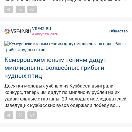
деле, узнали, как проходит подготовка бойцов, и
поняли, что за спиной этих мужчин - безопасность
всего нашего региона. Спасибо за интересную беседу
и крутые фото на память!#БезопасноеЛето
VSE42.RU
#ДвижениеПервых #ДвижениеПервых42м
Общество
4 августа 2026
#СменыДвижения #ЛетосПервыми
Кемеровским юным гениям дадут
миллионы на волшебные грибы и
чудных птиц
Десятки молодых учёных из Кузбасса выиграли
конкурс, теперь им дадут по миллиону рублей на их
удивительные стартапы. 29 молодых исследователей
изведущих кузбасских вузов одержали победу во
всероссийском конкурсе "Студенческий стартап".
Каждый призёр получит миллион рублей на
реализацию своих инновационных идей, сообщает во
вторник обладминистрация. Владислав Мешков из