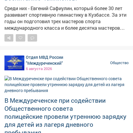
Среди них - Евгений Сафиулин, который более 30 лет
развивает спортивную гимнастику в Кузбассе. За эти
годы он подготовил трех мастеров спорта
международного класса и более десятка мастеров
спорта России, а сегодня - руководит крупнейшей в
стране школой гимнастики. Более полувека посвятил
спорту Виктор Сунайкин. Под его руководством
кузбасская школа тяжелой атлетики воспитала
Отдел МВД России
чемпионов мира и Европы, а в 2020 году была
"Междуреченский"
Общество
признана лучшей спортивной школой России. В
6 августа 2026
Кузбассе регулярно занимаются спортом больше 1,5
млн человек. Во многом это результат системной
работы наших тренеров, преподавателей,
инструкторов и всех, кто каждый день помогает
В Междуреченске при содействии
людям выбирать активный и здоровый образ жизни.
Поздравляю всех работников отрасли с наступающим
Общественного совета
Днем физкультурника! Спасибо за преданность
полицейские провели утреннюю зарядку
своему делу и за ваши победы!
для детей из лагеря дневного
пребывания