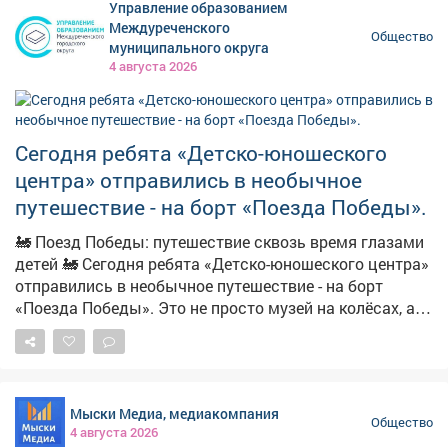
Управление образованием
КемГУ создаёт функциональные напитки для людей с
Междуреченского
Общество
сахарным диабетом и преддиабетом. В основе
муниципального округа
продукта – экстракт побегов черники, повышающий
4 августа 2026
чувствительность клеток к инсулину, и натуральные
ягодные наполнители. Такой напиток обладает
привычно сладким вкусом и при этом не вреден.
Сегодня ребята «Детско-юношеского
Полезен будет не только диабетикам, но и
спортсменам и приверженцам ЗОЖ.
центра» отправились в необычное
путешествие - на борт «Поезда Победы».
🚂 Поезд Победы: путешествие сквозь время глазами
детей 🚂 Сегодня ребята «Детско-юношеского центра»
отправились в необычное путешествие - на борт
«Поезда Победы». Это не просто музей на колёсах, а
настоящая машина времени, которая переносит в
суровые и героические годы Великой Отечественной
войны. С первых минут ребят захватила атмосфера:
приглушённый свет, детали, воссоздающие быт
Мыски Медиа, медиакомпания
военного времени, подлинные предметы и
Общество
4 августа 2026
реалистичные фигуры… Казалось, будто поезд вот-