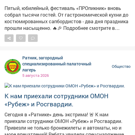
а живые истории: о том, как поезда спасали людей,
Пятый, юбилейный, фестиваль «ПРОпикник» вновь
как машинисты, не жалея себя, вели составы сквозь
собрал тысячи гостей. От гастрономической кухни до
бомбёжки, как в вагонах везли не только грузы, но и
костюмированных сапбордистов - два дня праздника
надежду. Дети переходили из вагона в вагон, а вместе
прошли насыщенно. 🔥🎉 Подробнее смотрите в
с ними менялась и эпоха: вот санитарный вагон с
сюжете. #новости #культура #фестиваль
тихим шёпотом медсестёр и стонами раненых, вот
теплушка, где солдаты писали письма домой, вот
штабной вагон, где принимались судьбоносные
Ратник, загородный
решения… Каждый уголок поезда был наполнен
специализированный палаточный
деталями, которые заставляли сердце биться чаще.
Общество
лагерь
После экскурсии дети долго делились впечатлениями.
5 августа 2026
Такие путешествия учат не только истории, но и
сочувствию, уважению, благодарности. И голос Лилии,
звучавший в наушниках, стал для ребят голосом
К нам приехали сотрудники ОМОН
самой памяти - тёплым, живым и очень нужным.
«Рубеж» и Росгвардии.
Сегодня в «Ратнике» день экстрима! 🚨 К нам
приехали сотрудники ОМОН «Рубеж» и Росгвардии.
Привезли не только бронежилеты и автоматы, но и
море впечатлений! Ребята увидели спецснаряжение в