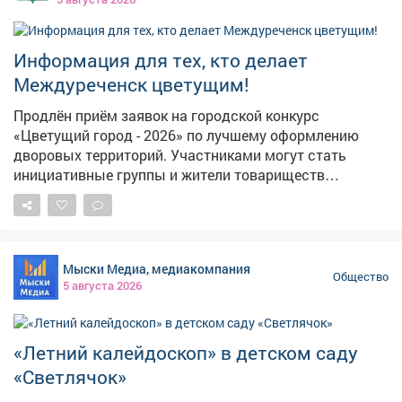
гостям: безопасность начинается с каждого из нас.
Такие события помогают заложить основы
ответственного поведения на дороге с самого раннего
Информация для тех, кто делает
возраста.
Междуреченск цветущим!
Продлён приём заявок на городской конкурс
«Цветущий город - 2026» по лучшему оформлению
дворовых территорий. Участниками могут стать
инициативные группы и жители товариществ
собственников жилья и многоквартирных домов.
Номинации следующие: 🌼 «Лучшая клумба-цветник»
🌺 «Цветочный палисадник» 🌸 «Наш цветущий двор»
🌻 «Цветущий балкон» 🌹 «Цветочный кадр»
Мыски Медиа, медиакомпания
(фотоконкурс) 🪻 «Управляю, цветами украшаю» 💐
Общество
5 августа 2026
«Ботанический бунт» 🪷 «Мой цветущий дом» Заявки
на участие принимаются в печатном или электронном
виде: - г.Междуреченск, пр.Строителей, 20а, кабинет
«Летний калейдоскоп» в детском саду
420 - эл. адрес: replan@mrech.ru 📞 Телефон для
справок: 2-82-77. Положение о конкурсе размещено на
«Светлячок»
сайте администрации: