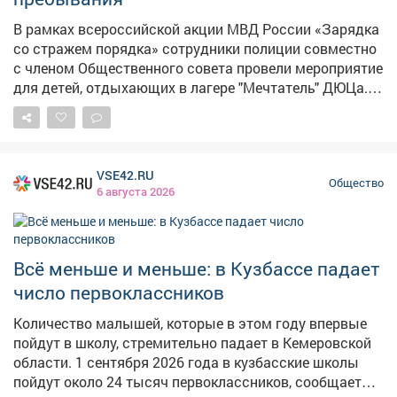
В рамках всероссийской акции МВД России «Зарядка
со стражем порядка» сотрудники полиции совместно
с членом Общественного совета провели мероприятие
для детей, отдыхающих в лагере "Мечтатель" ДЮЦа. В
начале мероприятия инспектор отдела по делам
несовершеннолетних Отдела МВД России
«Междуреченский» лейтенант полиции Карина
Удалова напомнила о важности здоровья как
VSE42.RU
главного ресурса человека, основы для успешной
Общество
6 августа 2026
учёбы, карьеры и счастливой жизни. Она рассказала о
необходимости начинать утро с зарядки, которая не
только поддерживает жизненный тонус и энергию в
течение дня, но и способствует укреплению здоровья
Всё меньше и меньше: в Кузбассе падает
в целом. Кроме этого говорили о соблюдении режима
число первоклассников
дня, о полноценном питании и недопустимости иметь
вредные привычки, а также об ответственности за
Количество малышей, которые в этом году впервые
совершение противоправных деяний. Затем
пойдут в школу, стремительно падает в Кемеровской
инструктор по профессиональной, служебной и
области. 1 сентября 2026 года в кузбасские школы
физической подготовки отдела по работе с личным
пойдут около 24 тысяч первоклассников, сообщает