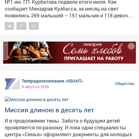
№1 им. Г.П. Курбатова подвели итоги июля. Как
сообщает Минздрав Кузбасса, за месяц на свет
появились 269 малышей – 151 мальчик и 118 девочек.
Среди новорождённых мальчиков абсолютным
лидером по популярности стало имя Михаил – его
выбрали родители 11 раз. В ведомстве отметили, что
слухи о том, что имя Миша выходит из моды, сильно
реклама
преувеличены. Наоборот, оно стремительно набирает
популярность. Врачи и сотрудники роддома
поздравили все семьи с пополнением и пожелали
малышам здоровья и счастливого детства. Всего за
месяц в роддоме приняли 269 новорождённых, что
Телерадиокомпания «КВАНТ»
стало одним из самых высоких показателей в этом
Общество
5 августа 2026
году.
Миссия длиною в десять лет
И в продолжении темы. Забота о будущем детей
проявляется по-разному. И пока одни специалисты
центра «Семья» оформляют документы для молодых