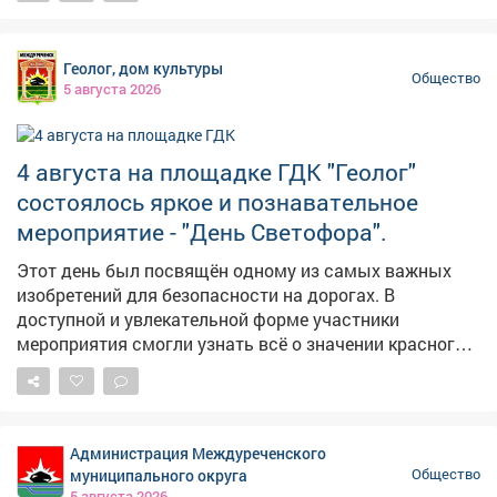
Геолог, дом культуры
Общество
5 августа 2026
4 августа на площадке ГДК "Геолог"
состоялось яркое и познавательное
мероприятие - "День Светофора".
Этот день был посвящён одному из самых важных
изобретений для безопасности на дорогах. В
доступной и увлекательной форме участники
мероприятия смогли узнать всё о значении красного,
жёлтого и зелёного цветов. Познакомиться с историей
создания первого светофора и его эволюцией до
современных моделей. Поучаствовать в
интерактивных играх и викторинах. Праздник в ГДК
Администрация Междуреченского
"Геолог" стал не просто развлечением, а важным
муниципального округа
Общество
уроком в игровой форме, который напомнил всем
5 августа 2026