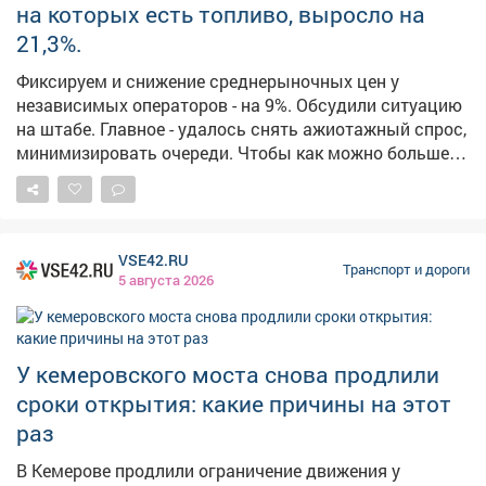
на которых есть топливо, выросло на
– сказали в Росавиации. Ограничения вводили также
в Геленджике. Несколько часов назад их сняли. В
21,3%.
Новокузнецке произошла небольшая задержка
Фиксируем и снижение среднерыночных цен у
авиарейса в Казань. Накануне там тоже вводили
независимых операторов - на 9%. Обсудили ситуацию
ограничения.
на штабе. Главное - удалось снять ажиотажный спрос,
минимизировать очереди. Чтобы как можно больше
заправок вернулись к стабильным продажам
налаживаем координацию между независимыми
сетями, производителями и логистическими
операторами. Из некоторых поселений получаю
VSE42.RU
жалобы на отсутствие топлива. Главам поручил
Транспорт и дороги
5 августа 2026
отслеживать каждый сигнал и сообщать о нем для
адресной отработки. В ближайшие дни ждем
увеличение числа бензовозов - это также поможет
повысить долю работающих АЗС. Запас топлива на
У кемеровского моста снова продлили
уборочную кампанию сформирован. Утвержден
сроки открытия: какие причины на этот
четкий график поставок его полного объема.
раз
В Кемерове продлили ограничение движения у