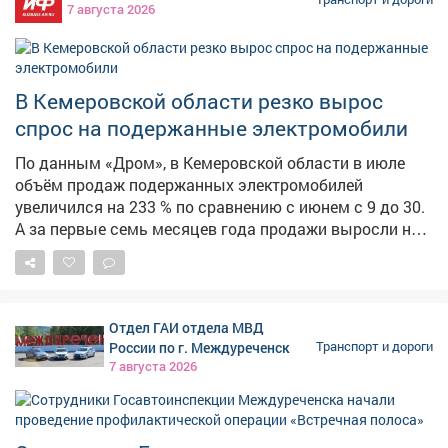
7 августа 2026
В Кемеровской области резко вырос
спрос на подержанные электромобили
По данным «Дром», в Кемеровской области в июле
объём продаж подержанных электромобилей
увеличился на 233 % по сравнению с июнем с 9 до 30.
А за первые семь месяцев года продажи выросли на
116 % относительно аналогичного периода прошлого
года. Однако всего доля электрокаров остаётся
незначительной - 0,3% среди всех авто. Аналитики
связывают повышение спроса с проблемами с
Отдел ГАИ отдела МВД
топливом. Лидером продаж в июле остаётся Nissan
России по г. Междуреченск
Транспорт и дороги
Leaf - спрос на эту модель вырос на 333 %. Также в
7 августа 2026
единичных экземплярах покупали Chevrolet Bolt,
Nissan e‑NV200, Evolute i‑Joy и Mitsubishi i‑MiEV. Среди
самых дорогих сделок месяца - продажа Nissan Leaf