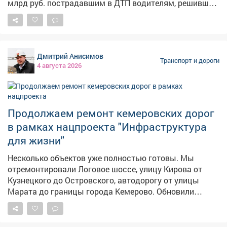
млрд руб. пострадавшим в ДТП водителям, решившим
оформить аварию без участия Госавтоинспекции
Подробнее в материале газеты «КоммерсантЪ»:
www.kommersant.ru/doc/8861442
Дмитрий Анисимов
Транспорт и дороги
4 августа 2026
Продолжаем ремонт кемеровских дорог
в рамках нацпроекта "Инфраструктура
для жизни"
Несколько объектов уже полностью готовы. Мы
отремонтировали Логовое шоссе, улицу Кирова от
Кузнецкого до Островского, автодорогу от улицы
Марата до границы города Кемерово. Обновили
изношенное дорожное покрытие по улице Нахимова от
Шахтёров до Ракитянского - причем здесь выполнили
досрочно полный объем работ, запланированный на