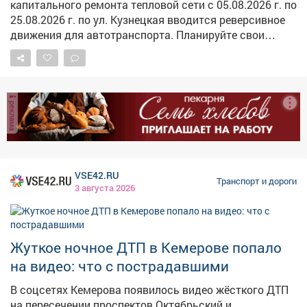
капитального ремонта тепловой сети с 05.08.2026 г. по
несовершеннолетних зарегистрировано 128 ДТП, в них
25.08.2026 г. по ул. Кузнецкая вводится реверсивное
получили ранения 140 юных участников дорожного
движения для автотранспорта. Планируйте свои
движения, в том числе 67 пассажиров. Погибли трое
маршруты заранее, закладывайте дополнительное
детей, один из которых был пассажиром легкового
время на дорогу и будьте предельно внимательными
транспортного средства, второй пешеходом, а третий -
за рулем.
велосипедистом. Так, в Московской области поздним
вечером на 17 км автодороги регионального значения
реклама
«Ступино - Малино» 25-летний водитель легкового
автомобиля при обгоне в разрешенном месте выехал
на встречную полосу, где наехал на двигавшегося ему
навстречу 12-летнего велосипедиста, которого не
разглядел на неосвещенной дороге в момент начала
VSE42.RU
Транспорт и дороги
маневра. Школьник, который передвигался...
3 августа 2026
Жуткое ночное ДТП в Кемерове попало
на видео: что с пострадавшими
В соцсетях Кемерова появилось видео жёсткого ДТП
на пересечении проспектов Октябрьский и