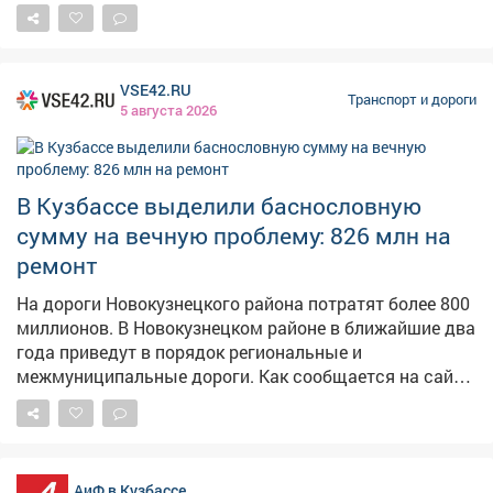
средства. 2. Сигналы светофора: проезд перекрестка
на "желтый" или попытка проскочить на "красный"
чаще всего оборачивается столкновением. 3.
Предсказуемость: всегда включайте сигналы
VSE42.RU
поворота заранее, не совершайте резких маневров. 4.
Транспорт и дороги
5 августа 2026
Телефон: управление транспортным средством
требует внимания и сосредоточенности - отвлечение
на телефон создает помехи. 5. Скорость: выигрыш в
пару минут не стоит риска, которому вы подвергаете
В Кузбассе выделили баснословную
себя и окружающих, превышая скорость. Дорога не
сумму на вечную проблему: 826 млн на
прощает ошибок, чтобы их избежать, важно
ремонт
соблюдать Правила дорожного движения.
На дороги Новокузнецкого района потратят более 800
миллионов. В Новокузнецком районе в ближайшие два
года приведут в порядок региональные и
межмуниципальные дороги. Как сообщается на сайте
Госзакупки, на эти цели направят 826 миллионов
рублей. Контракт рассчитан на период с 21 октября
2026 года по 20 декабря 2027 года. Подрядчику
предстоит не только следить за состоянием дорог и
АиФ в Кузбассе