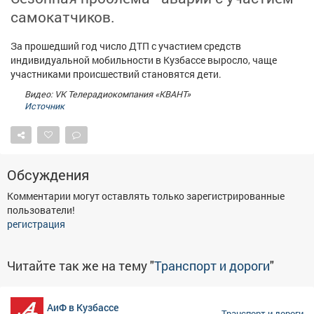
Афиша
Обучение
Проекты
самокатчиков.
За прошедший год число ДТП с участием средств
индивидуальной мобильности в Кузбассе выросло, чаще
участниками происшествий становятся дети.
Товары
Поздравления
Погода
Видео: VK Телерадиокомпания «КВАНТ»
Источник
ТВ программа
Я - пенсионер
Обсуждения
Комментарии могут оставлять только зарегистрированные
пользователи!
регистрация
Читайте так же на тему "
Транспорт и дороги
"
АиФ в Кузбассе
Транспорт и дороги