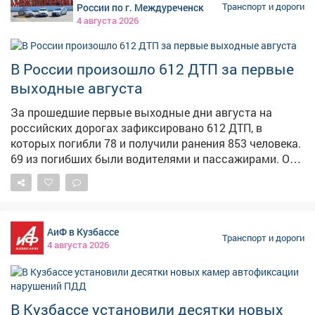
жителей. Особое внимание - тем, которые
России по г. Междуреченск
Транспорт и дороги
обеспечивают транспортную доступность между
4 августа 2026
районами, медицинскими и образовательными
учреждениями. Поручил дорожным строителям не
снижать темп. При этом качество остается главным
В России произошло 612 ДТП за первые
критерием - это жестко контролируем на приемочной
выходные августа
диагностике. А если дефекты становятся заметны
позднее, обязываем подрядчиков восстановить все
За прошедшие первые выходные дни августа на
за свой счет.
российских дорогах зафиксировано 612 ДТП, в
которых погибли 78 и получили ранения 853 человека.
69 из погибших были водителями и пассажирами. Об
этом 3 августа «Известиям» сообщили в
Госавтоинспекции МВД России. В Ульяновской
области 76-летний водитель внедорожника в утреннее
время на 163 км региональной автодороги «Цильна -
АиФ в Кузбассе
Шумовка» решил проскочить регулируемый
Транспорт и дороги
4 августа 2026
железнодорожный переезд на запрещающий ему
движение сигнал светофора, но столкнулся с
локомотивом товарного поезда. В ДТП погибли
пожилой водитель легкового автомобиля и его
В Кузбассе установили десятки новых
пассажир. Госавтоинспекция напомнила