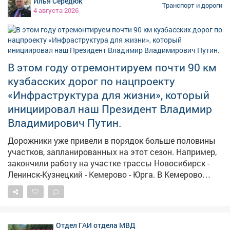
Илья Середюк
запланированных работ. Например, завершён ремонт
Транспорт и дороги
4 августа 2026
участка трассы Новосибирск – Ленинск-Кузнецкий –
Кемерово – Юрга. В Кемерове готовы 5 объектов из 8,
в Новокузнецке – 5 из 12. При выборе дорог власти
ориентируются на обращения жителей, особенно на те,
что связывают районы с больницами и школами.
В этом году отремонтируем почти 90 км
Губернатор поручил дорожникам не снижать темпов,
кузбасских дорог по нацпроекту
но качество остаётся главным критерием. Если
«Инфраструктура для жизни», который
дефекты проявятся позже, подрядчики обязаны
восстановить всё за свой счёт.
инициировал наш Президент Владимир
Владимирович Путин.
Дорожники уже привели в порядок больше половины
участков, запланированных на этот сезон. Например,
закончили работу на участке трассы Новосибирск -
Ленинск-Кузнецкий - Кемерово - Юрга. В Кемерово
полностью готовы 5 из 8 объектов, в Новокузнецке - 5
из 12. Вести работу эффективно нам помогает
Народная программа Единой России. При выборе
дорог для ремонта ориентируемся на обращения
Отдел ГАИ отдела МВД