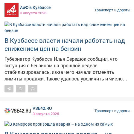
АиФ в Кузбассе
Транспорт и дороги
3 августа 2026
В Кузбассе власти начали работать над
снижением цен на бензин
Губернатор Кузбасса Илья Середюк сообщил, что
ситуация с бензином на прошлой неделе
стабилизировалась, из-за чего начали отменять
лимиты продажи. Также удалось увеличить и число
работающих заправок - со 149 до 182. Теперь власти
заняты нормализацией цен. «На предыдущей неделе
мы переговорили с поставщиками горючего на
независимые автозаправочные станции и получили
VSE42.RU
предварительно договоренность, что на текущей
Транспорт и дороги
3 августа 2026
неделе логистические затраты будут снижаться, а
значит, будет возможность нам говорить о снижении
цен на этих заправочных станций», - рассказал глава