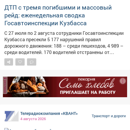
заметил их, остановился и провёл беседу.Подростков
ДТП с тремя погибшими и массовый
и их родителей вызвали в отдел ГИБДД. Полицейские
рейд: еженедельная сводка
составили на родителей протоколы за неисполнение
Госавтоинспекции Кузбасса
обязанностей по воспитанию. Материалы переданы в
комиссию по делам несовершеннолетних.
С 27 июля по 2 августа сотрудники Госавтоинспекции
Кузбасса пресекли 5 177 нарушений правил
дорожного движения: 188 – среди пешеходов, 4 989 –
среди водителей. 170 водителей отстранены от
управления за нетрезвую езду или отказ от
освидетельствования; 380 – попались на езде без
прав; 144 – выехали на встречную полосу там, где это
запрещено; 193 – нарушили правила перевозки детей;
реклама
440 – нарушили правила пользования ремнём
безопасности или мотошлемом; 102 – нарушили
правила проезда перекрёстков; 68 – проехали на
запрещающий сигнал светофора; 219 – не пропустил
пешехода. Произошло 52 ДТП, в которых 8 человек
Телерадиокомпания «КВАНТ»
погибли и 63 травмированы.
Транспорт и дороги
4 августа 2026