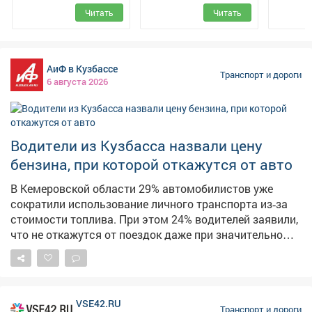
Рос
водителей, что летом во время частых утренних
Читать
Читать
Кемеро
туманов, дождей и грозовых ливней следует быть
-
крайне аккуратными при управлении автомобилем:
избегать резких необдуманных маневров и
перестроений на скользкой дороге, соблюдать
АиФ в Кузбассе
Транспорт и дороги
6 августа 2026
интервал и дистанцию между транспортными
средствами, не превышать установленную скорость»,
- отметил заместитель начальника отдела
пропаганды безопасности дорожного движения и
Водители из Кузбасса назвали цену
профилактики детского дорожно-транспортного
травматизма ГУОБДД МВД России полковник
бензина, при которой откажутся от авто
полиции Антон Белан. В условиях недостаточной
В Кемеровской области 29% автомобилистов уже
видимости необходимо включать внешние световые
сократили использование личного транспорта из‑за
приборы и использовать противотуманные фары (при
стоимости топлива. При этом 24% водителей заявили,
их наличии), а во время сильного тумана либо
что не откажутся от поездок даже при значительном
плотных осадков максимально снижать скорость и...
росте цен на бензин, по данным опроса* Дром.
Остальные участники исследования обозначили
конкретные ценовые пороги, при которых готовы
сократить поездки. Так, 20% кузбасских
VSE42.RU
автолюбителей перестанут активно пользоваться
Транспорт и дороги