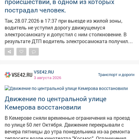
происшествий, в одном из которых
наблюдения, для пешеходов сделана отдельнаяфаза.
пострадал человек.
Так, 28.07.2026 в 17:37 при выезде из жилой зоны,
водитель не уступил дорогу движущемуся
электросамокату и допустил с ним столкновение. В
результате ДТП водитель электросамоката получил
телесные повреждения, на машине скорой помощи
доставлен в Междуреченскую городскую больницу.
Всего за отчетный период сотрудниками
Госавтоинспекции были выявлены 223 водителя и 9
VSE42.RU
пешеходов, нарушивших Правила дорожного
Транспорт и дороги
3 августа 2026
движения. Выявлено: - 13 водителей, не имеющих
права управления ТС; - 16 водителей, которые не
предоставили преимущества пешеходам на
Движение по центральной улице
пешеходных переходах; - 9 водителей, допустивших
Кемерова восстановили
выезд на полосу, предназначенную для встречного
движения; - 7 водителей, перевозящих детей без
В Кемерове сняли временные ограничения на проезд
детских удерживающих устройств; - 12
по улице 50 лет Октября. Движение перекрывали с
автолюбителей, которые при движении не
вечера пятницы до утра понедельника из-за ремонта
использовали ремни безопасности; - 12 водителей,
теплосети возле кинотеатра "Космос". Ограничения