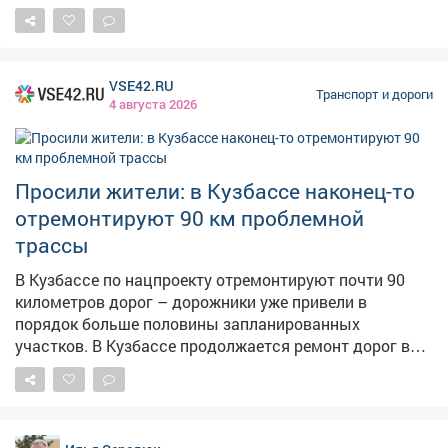
регулярного маршрута № 9, довезут и
дополнительные автобусы. Они будут курсировать с
11:00 до 23:00. Так, от Драмтеатра пойдёт автобус №
9/1, а от д/п «Центральный» № 9/2. На фестивале
VSE42.RU
ждёт авиационная программа, презентация более 50
Транспорт и дороги
4 августа 2026
видов спорта, ярмарка мастеров, фудкорт и обширная
музыкальная программа. Так, выступят проект
«Сестрёнка», группы «Ундервуд», «Братья Грим»,
Ирина Нельсон и «REFLEX». Споют и кемеровские
Просили жители: в Кузбассе наконец-то
артисты, которых недавно отобрали. Фото: АиФ
отремонтируют 90 км проблемной
трассы
В Кузбассе по нацпроекту отремонтируют почти 90
километров дорог – дорожники уже привели в
порядок больше половины запланированных
участков. В Кузбассе продолжается ремонт дорог в
рамках нацпроекта "Инфраструктура для жизни". Как
сообщают областные власти, в этом сезоне
планируется отремонтировать почти 90 километров
трасс. Дорожники уже выполнили больше половины