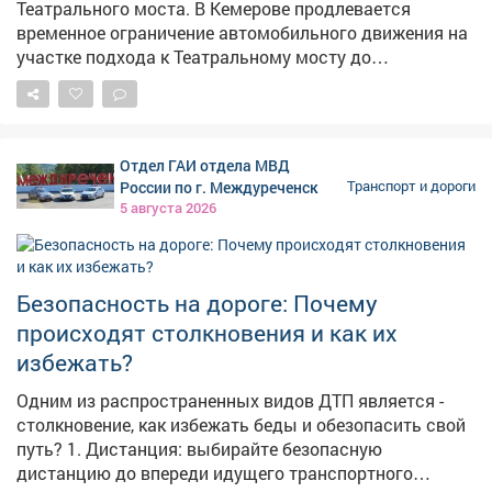
Театрального моста. В Кемерове продлевается
временное ограничение автомобильного движения на
участке подхода к Театральному мосту до
перекрёстка с Притомским проспектом-дублёром. Как
сообщает администрация города, корректировка
сроков связана с технологическими особенностями
монтажа пролётного строения между зданиями
Отдел ГАИ отдела МВД
строящегося музейно-театрального комплекса.
России по г. Междуреченск
Транспорт и дороги
Ограничение будет действовать до 15 августа
5 августа 2026
включительно. Водителей просят быть
внимательными, соблюдать требования дорожных
знаков и заранее выбирать альтернативные
маршруты, чтобы избежать заторов.
Безопасность на дороге: Почему
происходят столкновения и как их
избежать?
Одним из распространенных видов ДТП является -
столкновение, как избежать беды и обезопасить свой
путь? 1. Дистанция: выбирайте безопасную
дистанцию до впереди идущего транспортного