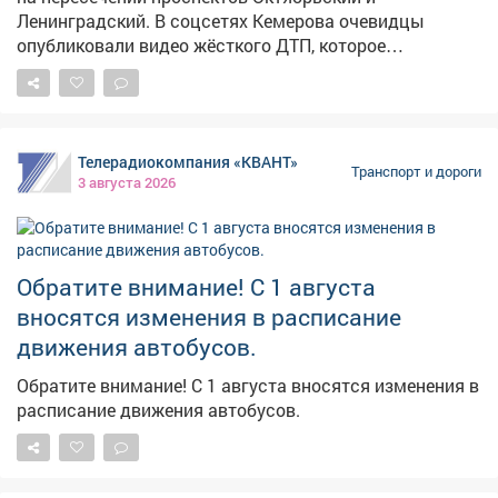
Ленинградский. В соцсетях Кемерова очевидцы
опубликовали видео жёсткого ДТП, которое
произошло на пересечении проспектов Октябрьский и
Ленинградский.Как сообщили корреспонденту
VSE42.RU в кемеровском ГАИ, авария случилась 2
августа в 23:05 у дома №74 по проспекту
Телерадиокомпания «КВАНТ»
Октябрьскому. По данным ведомства, водитель BMW
Транспорт и дороги
3 августа 2026
X3 двигался по проспекту Октябрьскому со стороны
бульвара Строителей. При повороте налево на
проспект Ленинградский, на зелёный сигнал
светофора, он не предоставил преимущество
Обратите внимание! С 1 августа
встречному автомобилю KIA RIO, который ехал прямо.
вносятся изменения в расписание
Произошло столкновение. В результате ДТП водитель
KIA RIO получил травмы и самостоятельно обратился
движения автобусов.
в медицинское учреждение.
Обратите внимание! С 1 августа вносятся изменения в
расписание движения автобусов.