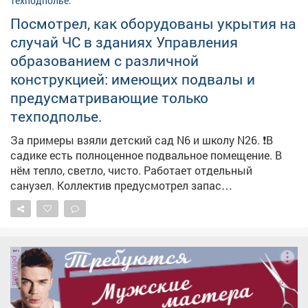
Посмотрел, как оборудованы укрытия на
случай ЧС в зданиях Управления
образованием с различной
конструкцией: имеющих подвалы и
предусматривающие только
техподполье.
За примеры взяли детский сад N6 и школу N26. ❗️В
садике есть полноценное подвальное помещение. В
нём тепло, светло, чисто. Работает отдельный
санузел. Коллектив предусмотрел запас
медикаментов, воды и продуктов долгого хранения.
Здесь могут укрыться не только дети и педагоги, но и
жители близлежащих домов. Обращайте внимание на
указатели! ❗️Здание школы №26 как раз не
реклама
предусматривает подвал. Поэтому пункты укрытия
оборудовали в помещениях без окон с несущими
стенами. Такие места называем «остров
безопасности». Работу по оборудованию и уточнению