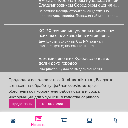
Вместе с губернатором Кузбасса Ильей
Владимировичем Середюком оценили
ход строительства наших новых
За летние месяцы строители существенно
знаковых обьектов в центре города
продвинулись вперёд. Пешеходный мост через
Кемерово
Искитимку почти готов: уже...
КС РФ разъяснил условия применения
повышающих коэффициентов при
исчислении земельного налога
🏡➡ Конституционный Суд РФ признал
(clck.ru/3UyhEe) положения п. 1 ст.
394(clck.ru/3UyhGE) и п. 15 ст....
Важный чиновник Кузбасса оплатил
долги двух городов
Губернатор Кузбасса выделил ещё 162
миллиона рублей двум округам. Губернатор
Кузбасса продолжает финансовую поддержку...
Продолжая использовать сайт
chastnik-m.ru
, Вы даете
согласие на обработку файлов cookie, которые
После одной жалобы следить будут за
всеми машинами на кемеровской трассе
обеспечивают корректную работу сайта и сбора
информации для улучшения качества сервисов.
В Кузбассе на автомобильной дороге
Новосибирск – Ленинск-Кузнецкий – Кемерово –
Что такое cookie
Юрга в селе Глубокое...
Новости
Разделы сайта: