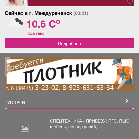
мест для укрытия продолжаем. Полный список точек
Сейчас в г. Междуреченск
(03:21)
безопасности можно найти на карте заглубленных и
o
10.6 C
подземных помещений, пригодных для укрытия,
Кузбасса: https://clck.su/hEGfq
пасмурно
Подробнее
реклама
УСЛУГИ
СПЕЦТЕХНИКА - ПРИВЕЗУ: ПГС,
ПЩС,
щебень, песок, гравий, ...