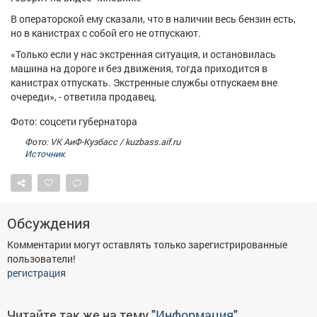
Афиша
Обучение
Проекты
В операторской ему сказали, что в наличии весь бензин есть,
но в канистрах с собой его не отпускают.
«Только если у нас экстренная ситуация, и остановилась
машина на дороге и без движения, тогда приходится в
канистрах отпускать. Экстренные службы отпускаем вне
Товары
Поздравления
Погода
очереди», - ответила продавец.
Фото: соцсети губернатора
Фото: VK АиФ-Кузбасс / kuzbass.aif.ru
Источник
ТВ программа
Я - пенсионер
Обсуждения
Комментарии могут оставлять только зарегистрированные
пользователи!
регистрация
Читайте так же на тему "
Информация
"