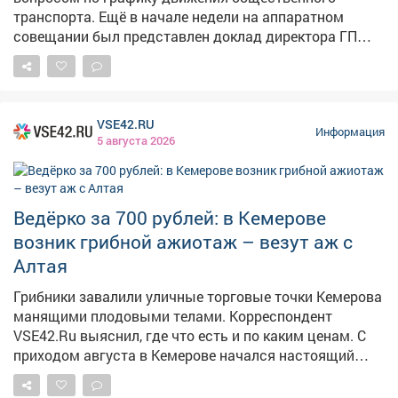
транспорта. Ещё в начале недели на аппаратном
совещании был представлен доклад директора ГП
АТП о работе предприятия. Было поручено учесть
пожелания жителей, хотя понимаю, что всем не
угодишь, но сделать максимально комфортно -
можно. Также на этом приеме рассмотрели вопросы
VSE42.RU
благоустройства дворов, капитального ремонта
Информация
5 августа 2026
домов, личные проблемы правового характера.
Попасть на прием по личным вопросам можно
каждые первую и третью среды месяца по адресу пр.
Строителей 18, общественная приемная граждан.
Ведёрко за 700 рублей: в Кемерове
Предварительная запись по телефону: 2-75-04.
возник грибной ажиотаж – везут аж с
Алтая
Грибники завалили уличные торговые точки Кемерова
манящими плодовыми телами. Корреспондент
VSE42.Ru выяснил, где что есть и по каким ценам. С
приходом августа в Кемерове начался настоящий
грибной бум: народные рынки так и распирает от
аппетитных грибочков, собранных вручную в лесу.