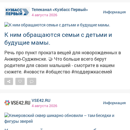
направленности. ❗«Цена преступления» доходит
Телеканал «Кузбасс Первый»
вплоть до пожизненного лишения свободы! Не
Информация
4 августа 2026
поддавайся на провокации и не распространяй
сомнительный контент. Перед тем как поставить лайк,
сделать репост или отправить сообщение, задумайся
К ним обращаются семьи с детьми и
о последствиях. 🚫 Если ты столкнулся с
будущие мамы.
подозрительным предложением в сети или в жизни,
немедленно прекрати диалог и сообщи: ▫Горячая
Речь про пункт проката вещей для новорожденных в
линия ФСБ: 8 800 224 22 22; ▫Горячая линия
Анжеро-Судженске. 🤝 Что больше всего берут
«Экстремизму - НЕТ!»: resurs-center.ru/hotline.
родители для своих малышей - смотрите в нашем
сюжете. #новости #общество #поддержкасемей
VSE42.RU
Информация
4 августа 2026