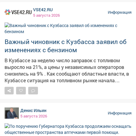
отработали порядок действий при чрезвычайной
VSE42.RU
ситуации и слаженно эвакуировались через три
Информация
5 августа 2026
запасных выхода. Главные выводы тренировки: 🔹
При ЧС не действовать самостоятельно; 🔹 Сразу
слушать и выполнять указания взрослых; 🔹 И
главное - никакой паники! Такие учения проходят у нас
Важный чиновник с Кузбасса заявил об
регулярно, чтобы в экстренной ситуации (тьфу-тьфу-
изменениях с бензином
тьфу!) каждый знал, как сохранить жизнь и здоровье.
Безопасность - превыше всего! 💪 #Лагерь
В Кузбассе за неделю число заправок с топливом
#Безопасность #Эвакуация #ТренировкаМЧС
выросло на 21%, а цены у независимых операторов
снизились на 9% . Как сообщают областные власти, в
Кузбассе ситуация на топливном рынке начала
стабилизироваться. По их данным, за неделю
количество АЗС, на которых есть топливо, выросло на
21,3%. Среднерыночные цены у независимых
операторов снизились на 9%. На штабе обсудили
Денис Ильин
текущую обстановку и отметили, что ажиотажный
Информация
5 августа 2026
спрос удалось снять, очереди на заправках
сократились. Для дальнейшей стабилизации
налаживается координация между независимыми