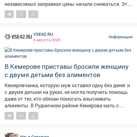
независимых заправках цены начали снижаться. Это
хорошие новости. Но вопрос остается на контроле -
будем и дальше работать с оптовиками, розничными
сетями, логистами, чтобы обеспечить повсеместную и
постоянную доступность горючего.
VSE42.RU
Информация
6 августа 2026
В Кемерове приставы бросили женщину
с двумя детьми без алиментов
Кемеровчанка, которую муж оставил одну без денег и
с двумя детьми на руках, не могла получить помощь
даже от тех, кто обязан помогать взыскивать
алименты. В Рудничном районе Кемерова мать с
двумя детьми не могла получить алименты от
бывшего супруга. Мать растит 9-летнего сына и 14-
летнюю дочь, экс-муж долгое время ничего не
платил,а силовики не принимали мер, сообщает в
Илья Середюк