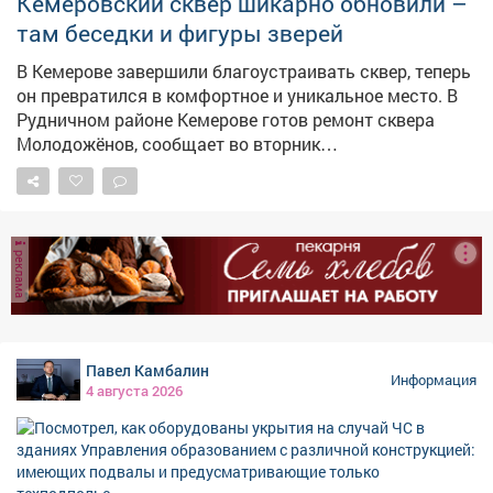
Кемеровский сквер шикарно обновили –
там беседки и фигуры зверей
В Кемерове завершили благоустраивать сквер, теперь
он превратился в комфортное и уникальное место. В
Рудничном районе Кемерове готов ремонт сквера
Молодожёнов, сообщает во вторник
горадминистрация. – Последним штрихом стали
современные скамейки и урны. Теперь здесь можно не
только прогуляться, но и с комфортом отдохнуть, –
сказали в мэрии.
реклама
Павел Камбалин
Информация
4 августа 2026