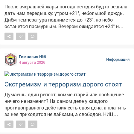
фермера важен для нас, потому что это вклад в
После вчерашней жары погода сегодня будто решила
укрепление продовольственной безопасности,
дать нам передышку: утром +21°, небольшой дождь.
повышение экономической устойчивости всего
Днём температура поднимется до +23°, но небо
региона.
останется пасмурным. Вечером ожидается +24° и
облачно с прояснениями, а ночью похолодает до +17°-
пасмурно. 🏙5августа чествуем изобретение, без
которого невозможно представить современный
город. 🚦С Международным днём светофора! Первый
Гимназия №6
светофор появился в 1868году в Лондоне-он был
Информация
4 августа 2026
механическим, работал на газе и управлялся вручную.
Электрическую версию с красным и зелёным
сигналами установили в 1914году в Кливленде, а
Экстремизм и терроризм дорого стоят
жёлтый цвет добавили позже, чтобы предупреждать о
смене сигнала. В России светофоры начали
Думаешь, один репост, комментарий или сообщение
появляться в 1930‑х годах.
ничего не изменят? На самом деле у каждого
противоправного действия есть своя цена, а платить
за нее приходится не лайками, а свободой. НИЦ
Мониторинга и профилактики подготовил «прайс-
лист», который наглядно показывает последствия
преступлений экстремистской и террористической