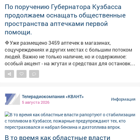
сетями, производителями и логистическими
По поручению Губернатора Кузбасса
операторами. Власти фиксируют жалобы из
продолжаем оснащать общественные
отдельных поселений на отсутствие топлива. Главам
пространства аптечками первой
поручено отслеживать каждый сигнал и оперативно
помощи.
отрабатывать проблемные точки. В ближайшие дни
ожидается увеличение числа бензовозов, что также
🔷Уже размещено 3459 аптечек в магазинах,
повысит долю работающих АЗС. Запас топлива для
соцучреждениях и других местах с большим потоком
уборочной кампании уже сформирован, утверждён
людей. Важно не только наличие, но и содержимое:
чёткий график поставок.
особый акцент - на жгутах и средствах для остановки
кровотечений. ➡️Параллельно продолжаем
мониторинг укрытий. На фото - укрытия в
Новоильинском районе и по адресу: Ярославская, 1.
Телерадиокомпания «КВАНТ»
Информация
5 августа 2026
В то время как областные власти