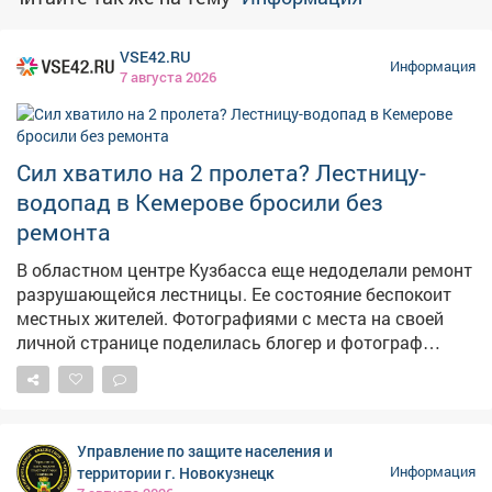
VSE42.RU
Информация
7 августа 2026
Сил хватило на 2 пролета? Лестницу-
водопад в Кемерове бросили без
ремонта
В областном центре Кузбасса еще недоделали ремонт
разрушающейся лестницы. Ее состояние беспокоит
местных жителей. Фотографиями с места на своей
личной странице поделилась блогер и фотограф
Екатерина Комарова. – Читала, что ремонтируют
лестницу на Пионерском. Два пролёта сделали – и на
этом всё, – прокомментировала она ситуацию. На
опубликованных кадрах видно, что часть конструкции
Управление по защите населения и
действительно приведена в порядок, однако
территории г. Новокузнецк
Информация
оставшаяся секция по-прежнему находится в