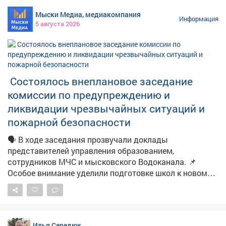
земельный участок под строительство дома, однако
Мыски Медиа, медиакомпания
пользоваться им было невозможно – на нём
Информация
5 августа 2026
отсутствовали водоснабжение и водоотведение, без
которых эксплуатация жилья попросту невозможна.
Женщина обратилась в надзорное ведомство. После
проверки прокуратура потребовала устранить
нарушения. В результате к участку подвели
Состоялось внеплановое заседание
необходимые инженерные коммуникации. Теперь
комиссии по предупреждению и
семья сможет построить дом и жить в нормальных
условиях.
ликвидации чрезвычайных ситуаций и
пожарной безопасности
🗣️ В ходе заседания прозвучали доклады
представителей управления образованием,
сотрудников МЧС и мысковского Водоканала. 📌
Особое внимание уделили подготовке школ к новому
учебному году. 📽Подробности в нашем материале.
Илья Середюк