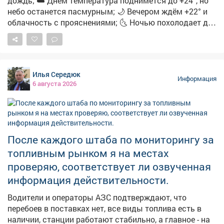
дождь; ☁️ Днём температура поднимется до +24°, но
небо останется пасмурным; 🌙 Вечером ждём +22° и
облачность с прояснениями; 🌜 Ночью похолодает до
+15°-облачно с прояснениями. 🌿 А ещё с
сегодняшним днём вязано немало народных примет:
➖Если утром сильная роса-осень будет тёплой и
сухой; ➖Увидели радугу-ждите перемены погоды;
Илья Середюк
➖Муравьи поднимают входы в муравейники-к
Информация
6 августа 2026
затяжным дождям; ➖Солнце на закате багровое-к
жаркой погоде на следующий день; ➖А если в этот
день посеять укроп-по поверью, зиму проживёте без
простуд. 👀Давайте понаблюдаем, работают ли
погодные «предсказания».
После каждого штаба по мониторингу за
топливным рынком я на местах
проверяю, соответствует ли озвученная
информация действительности.
Водители и операторы АЗС подтверждают, что
перебоев в поставках нет, все виды топлива есть в
наличии, станции работают стабильно, а главное - на