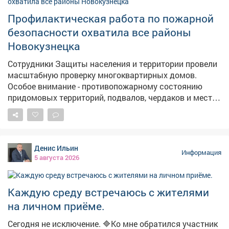
также собирали пазлы и разгадывали кроссворд. В
итоге победу одержала команда «Светофоры». 📖По
Профилактическая работа по пожарной
окончании мероприятия дети получили памятки с
безопасности охватила все районы
правилами поведения на дороге. Команда-
Новокузнецка
победительница получила тематические раскраски
для дальнейшего закрепления материала в игровой
Сотрудники Защиты населения и территории провели
форме. #день_светофора #ПДД #библиотеки_мыски
масштабную проверку многоквартирных домов.
#бибимотека_филиал2
Особое внимание - противопожарному состоянию
придомовых территорий, подвалов, чердаков и мест
общего пользования. 📍 Кузнецкий район - осмотрены
подвалы на ул. Ленина и Луначарского для
использования в качестве укрытий. Проверены
автономные дымовые пожарные извещатели (АДПИ)
Денис Ильин
в неблагополучных семьях, многодетных и с детьми-
Информация
5 августа 2026
инвалидами. 📍 Новоильинский район - проверен
АДПИ в многодетной семье на пр. Авиаторов. 📍
Центральный район - осмотрены десятки домов по пр.
Каждую среду встречаюсь с жителями
Строителей, Металлургов, ул. Орджоникидзе и другим
на личном приёме.
адресам. Проверены АДПИ в семьях с детьми-
инвалидами и неблагополучных семьях. Обследованы
Сегодня не исключение. 🔷Ко мне обратился участник