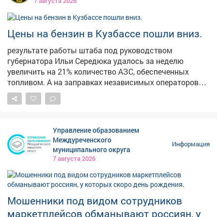
7 августа 2026
плачевном состоянии. Отметим, что во время
сильных ливней эта лестница регулярно
превращается в бурный водопад, а зимой страдает от
Цены на бензин в Кузбассе пошли вниз.
тяжести снега. Напомним, в конце июня в мэрии
результате работы штаба под руководством
сообщали, что началсяремонт лестничного спуска на
губернатора Ильи Середюка удалось за неделю
Пионерском бульваре. В администрации также
увеличить на 21% количество АЗС, обеспеченных
отметили, что его размыло сильным дождем.
топливом. А на заправках независимых операторов
стоимость горючего начала снижаться. Проехали по
территориям региона и убедились в этом.
Управление образованием
Междуреченского
Информация
муниципального округа
7 августа 2026
Мошенники под видом сотрудников
маркетплейсов обманывают россиян, у