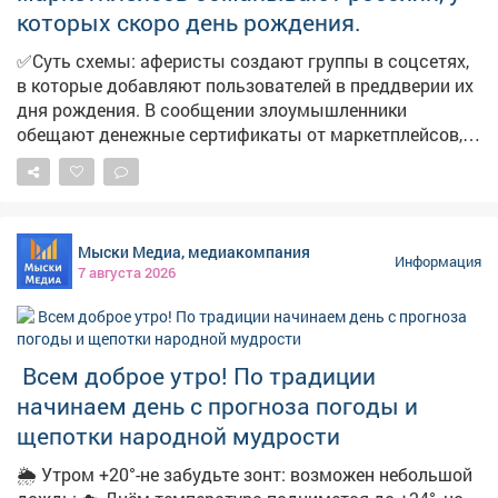
которых скоро день рождения.
✅Суть схемы: аферисты создают группы в соцсетях,
в которые добавляют пользователей в преддверии их
дня рождения. В сообщении злоумышленники
обещают денежные сертификаты от маркетплейсов,
технику и туристические поездки по случаю
праздника. Мошенники торопят, якобы акция
действует всего 24 часа. И побуждают пользователей
перейти по ссылке. ➡️ ❗️Будьте бдительны и
Мыски Медиа, медиакомпания
предупредите близких! Переходить по ссылке опасно,
Информация
7 августа 2026
она может быть фишинговой. Пользователь рискует
потерять деньги и предоставить мошенникам
персональные данные. Обо всех акциях
маркетплейсы информируют на своих официальных
Всем доброе утро! По традиции
ресурсах.
начинаем день с прогноза погоды и
щепотки народной мудрости
🌦 Утром +20°-не забудьте зонт: возможен небольшой