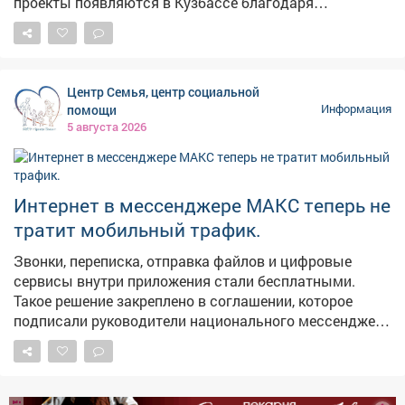
проекты появляются в Кузбассе благодаря
федеральной поддержке - в том числе национальному
проекту «Молодежь и дети». Мы работаем над тем,
чтобы реализация нацпроектов приносила региону
максимальные результаты в виде молодежных
Центр Семья, центр социальной
центров, социальных учреждений, культурных и
помощи
Информация
образовательных площадок. Каждая новая точка
5 августа 2026
притяжения для наших молодых земляков - это
инвестиция в будущее. У ребят появляется больше
возможностей для самореализации, они могут
активнее включаться в жизнь своих городов и
Интернет в мессенджере МАКС теперь не
поселков. Тем самым - связывают свое будущее с
тратит мобильный трафик.
Кузбассом. В следующем году откроем такое же
пространство в Киселевске.
Звонки, переписка, отправка файлов и цифровые
сервисы внутри приложения стали бесплатными.
Такое решение закреплено в соглашении, которое
подписали руководители национального мессенджера
и крупнейших операторов связи.