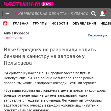
☰
КЕМЕРОВСКАЯ ОБЛАСТЬ - КУЗБАСС
ГЛАВНАЯ
ГРУППЫ
НОВОСТИ
ОБЪЯВЛЕНИЯ
НЕДВ
Главная
Группы
Новости
АиФ в Кузбассе
Информация
3 июля 2026
Илье Середюку не разрешили налить
бензин в канистру на заправке у
Объявления
Недвижимость
Услуги
Полысаева
Губернатор Кузбасса Илья Середюк заехал по пути в
Новокузнецк на АЗС в районе Полысаева. Глава решил
проверить, какие на заправке очереди и есть ли горючее.
Работа
Транспорт
Компании
«Все виды топлива на стойке есть, цены в пределах коридора.
Большегрузные машины дизель заправляют, одна
заправляется, ещё пять в очереди. Легковым автомобилям
ведётся отпуск, очередь в каждой колонке машин пять», -
говорит на видео чиновник.