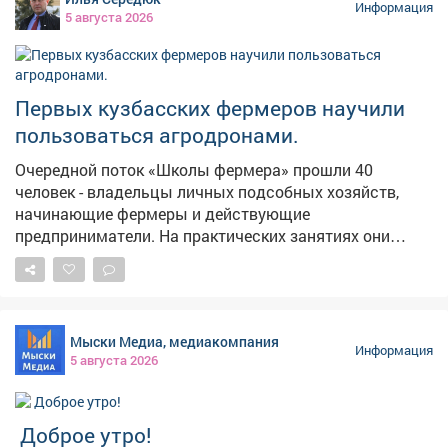
Информация
5 августа 2026
Первых кузбасских фермеров научили
пользоваться агродронами.
Очередной поток «Школы фермера» прошли 40
человек - владельцы личных подсобных хозяйств,
начинающие фермеры и действующие
предприниматели. На практических занятиях они
выезжали в поля, пилотировали беспилотники,
настраивали оборудование, учились составлять
полетное задание для мониторинга посевов. Еще одна
группа сельскохозяйственных предпринимателей
Мыски Медиа, медиакомпания
изучала технологии агротуризма. Развитие сельского
Информация
5 августа 2026
хозяйства - одно из стратегических приоритетов для
экономики Кузбасса. Программа «Школа фермера»
открывает новые возможности для всех, кто
Доброе утро!
заинтересован в работе на земле. Успех каждого