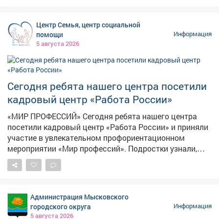
Любители тихой охоты выставляют на продажу свои
роскошные трофеи, а горожанам только и остаётся,
Центр Семья, центр социальной
что разбирать лесное лакомство как горячие пирожки.
помощи
Информация
5 августа 2026
Сегодня ребята нашего центра посетили
кадровый центр «Работа России»
«МИР ПРОФЕССИЙ» Сегодня ребята нашего центра
посетили кадровый центр «Работа России» и приняли
участие в увлекательном профориентационном
мероприятии «Мир профессий». Подростки узнали,
какие профессии востребованы в Кузбассе и стране,
чем они отличаются друг от друга и какую пользу
приносят обществу. Особенно заинтересовали наших
ребят шахтёрские специальности: подробно
Администрация Мысковского
разобрали, кто такие шахтёры, какими навыками
городского округа
Информация
нужно обладать, чтобы работать в этой важной
5 августа 2026