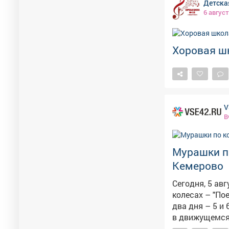
Детска
6 август
Хоровая ш
V
В
Мурашки по
Кемерово
Сегодня, 5 ав
колесах – "Поезд Победы". Иммерсивный 
два дня – 5 и
в движущемся
помощью перед