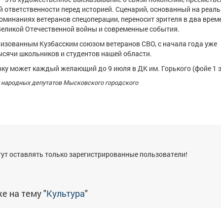
й ответственности перед историей. Сценарий, основанный на реал
оминаниях ветеранов спецоперации, переносит зрителя в два вре
Великой Отечественной войны и современные события.
лизованным Кузбасским союзом ветеранов СВО, с начала года уже
сячи школьников и студентов нашей области.
ку может каждый желающий до 9 июля в ДК им. Горького (фойе 1 
т народных депутатов Мысковского городского
я
ут оставлять только зарегистрированные пользователи!
е на тему "
Культура
"