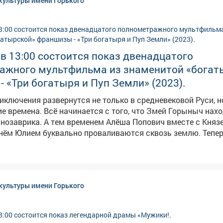
культуры имени Горького
 в 13:00 состоится показ двенадцатого
ажного мультфильма из знаменитой «богат
 «Три богатыря и Пуп Земли» (2023).
риключения развернутся не только в средневековой Руси, н
е времена. Всё начинается с того, что Змей Горыныч нах
нозаврика. А тем временем Алёша Попович вместе с Княз
нём Юлием буквально проваливаются сквозь землю. Тепер
рыне Никитичу предстоит выручить друзей и узнать, что 
п Земли. Героев ждёт встреча с миром динозавров и древ
жество невероятных приключений. Персонажей озвучили
ёры: Олег Куликович, Валерий Соловьёв, Дмитрий Быковск
культуры имени Горького
ецкий и Дмитрий Высоцкий. 📅 Когда: 11 августа, 13:00 📍
Где: Дворец культуры имени Горького Вход свободный!