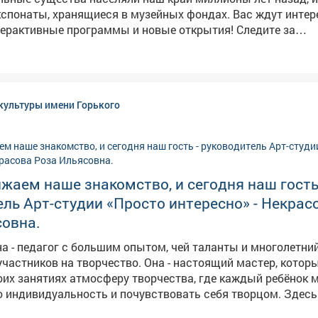
аты, хранящиеся в музейных фондах. Вас ждут интересные
терактивные программы и новые открытия! Следите за
х. Также вы можете посетить любое мероприятие
сей области. Подробности в карточках.
ологии_палеонтологии_в_Кузбассе
культуры имени Горького
аем наше знакомство, и сегодня наш гость
ль Арт-студии «Просто интересно» - Некрас
совна.
а - педагог с большим опытом, чей таланты и многолетни
частников на творчество. Она - настоящий мастер, котор
оих занятиях атмосферу творчества, где каждый ребёнок 
ндивидуальность и почувствовать себя творцом. Здесь юные
я техникам декоративно-прикладного творчества, проявл