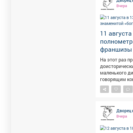
Дворец 
Вчера
11 августа
полнометр
франшизы -
На этот раз п
доисторически
маленького ди
говорящим ко
Муромцу и Доб
загадочный Пу
людей, а также мно
известные акт
Дворец 
Ромашов, Сергей Маков
Вчера