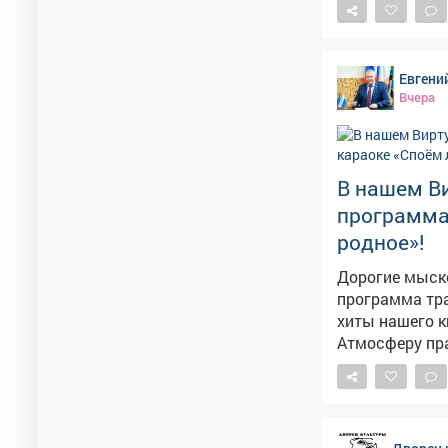
буквально пер
Евгени
Вчера
В нашем В
программа
родное»!
Дорогие мысковчане! 🎤 В нашем Виртуальном ко
программа транс
хиты нашего к
Атмосферу пра
вокалисты, инструментали