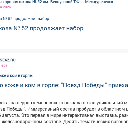
я хоровая школа № 52 им. Белоусовой Т.Ф. г. Междуреченск
а 2026
кола № 52 продолжает набор
SE42.RU
чера
 коже и ком в горле: "Поезд Победы" приеха
густа, на перрон кемеровского вокзала встал уникальный м
состав пробудет в областном центре
 6 августа. Это первая в мире интерактивная выставка, ра
 железнодорожном составе. Десять тематических вагонов
овых технологий, объемного звука и реалистичных эксп