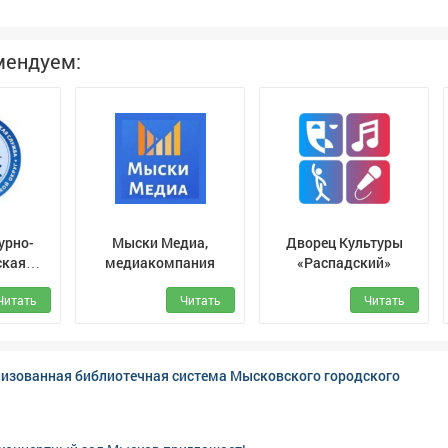
ческий потенциал. На занятиях ребята экспериментируют с
тудии активно участвуют в различных
онкурсах, представляя свои работы. Многие из ребят были
мендуем:
ипломами победителей различных конкурсов, а отчётные 
 вызывают большой интерес у жителей города.
урно-
Мыски Медиа,
Дворец Культуры
ская
медиакомпания
«Распадский»
а
Читать
Читать
Читать
ского
ного
изованная библиотечная система Мысковского городского