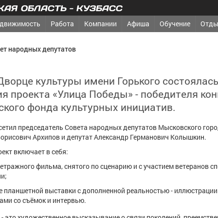
АЯ ОБЛАСТЬ - КУЗБАСС
движимость
Работа
Компании
Афиша
Обучение
Отды
ет народных депутатов
Дворце культуры имени Горького состоялас
я проекта «Улица Победы» - победителя ко
ского фонда культурных инициатив.
сетил председатель Совета народных депутатов Мысковского горо
Борисович Архипов и депутат Александр Германович Колышкин.
кт включает в себя:
метражного фильма, снятого по сценарию и с участием ветеранов с
и;
е планшетной выставки с дополненной реальностью - иллюстрации
ми со съёмок и интервью.
- это художественное высказывание о связи поколений, преемств