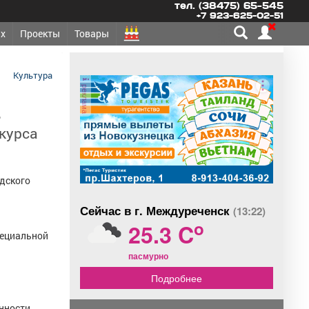
тел. (38475) 65-545
+7 923-625-02-51
х
Проекты
Товары
Культура
реклама
ь
нкурса
дского
Сейчас в г. Междуреченск
(13:22)
o
25.3 C
пециальной
пасмурно
Подробнее
енности