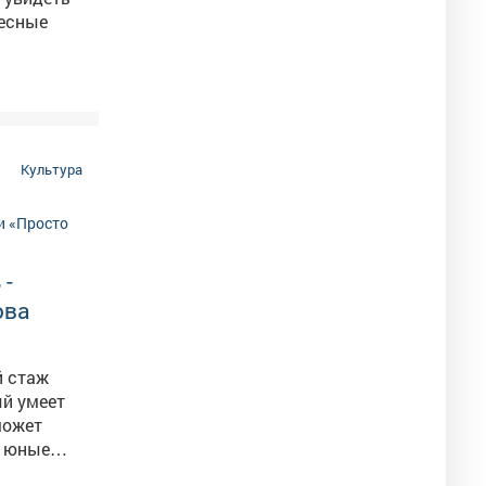
Культура
 -
ова
й стаж
ый умеет
может
яют свой