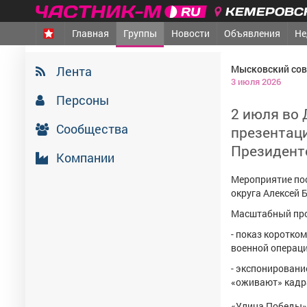
КЕМЕРОВСК
Главная
Группы
Новости
Объявления
Не
Мысковский сов
Лента
3 июля 2026
Персоны
2 июля во 
Сообщества
презентаци
Президент
Компании
Мероприятие по
округа Алексей 
Масштабный прое
- показ коротко
военной операци
- экспонировани
«оживают» кадра
«Улица Победы» 