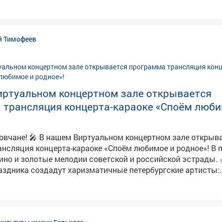
еносят посетителей в события военных лет.
й Тимофеев
иртуальном концертном зале открывается
 трансляция концерта-караоке «Споём люби
нцертном зале открывается
ляция концерта-караоке «Споём любимое и родное»! В программе
ино и золотые мелодии советской и российской эстрады. 🎻
здника создадут харизматичные петербургские артисты:
сты и танцоры. 🏢 Место проведения: Центральная
городская библиотека (Советская, 44). 📞 По вопросам обращайтесь: 2