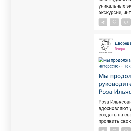
уникальные экспон
экскурсии, ин
публикациями в социальных сетя
в музеях по в
#Неделя_архе
Дворец 
Вчера
Мы продолж
руководите
Роза Илья
Роза Ильясовн
вдохновляют у
создать на св
проявить свою и
мастера учатс