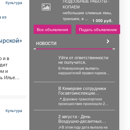
ПОДСОБНЫЕ РАБОТЫ -
Культура
КОПАЕМ
небольшие
сливные ямы,
траншеи, в ...
1 000 руб.
Все объявления
Подать объявление
ырской»
НОВОСТИ
Уйти от ответственности
о и в
не получится.
одит
В Новокузнецке выявить
ем и
нарушителей правил парковки
ь Илье
помогает мобильный патруль.
Причём работает система в
такое
автоматическом режиме....
В Кемерове сотрудники
них
Госавтоинспекции
устанавливают
📍 Дорожно-транспортное
обстоятельства ДТП, в
ий-
происшествие произошло 2
котором травмирован
августа в Кемерове на
Культура
человек
проспекте Октябрьском вблизи
2 августа - День
дома №74. ...
Воздушно‑десантных
войск, праздник элиты
🎉В этом году дата выпала на