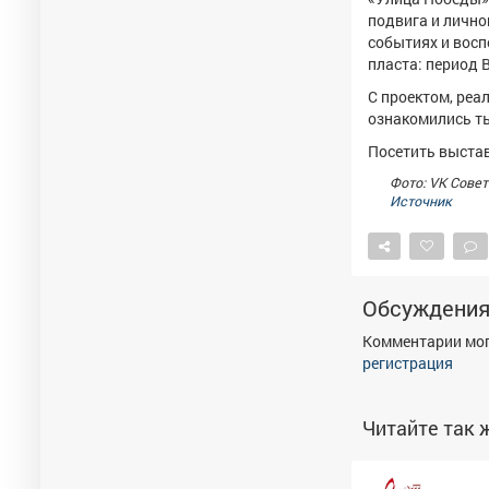
подвига и лично
событиях и восп
пласта: период 
С проектом, реа
ознакомились ты
Посетить выстав
Фото: VK Сове
Источник
Обсуждени
Комментарии мог
регистрация
Читайте так ж