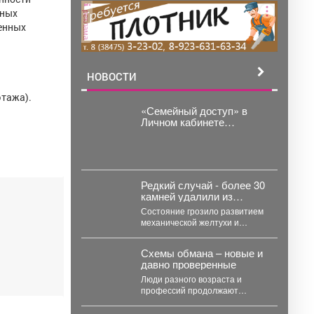
ьных
реклама
менных
НОВОСТИ
этажа).
«Семейный доступ» в
Личном кабинете
налогоплательщика
позволяет просматривать
налоговые обязательства
и оплачивать налог за
несовершеннолетних
Редкий случай - более 30
детей
камней удалили из
желчных протоков
Состояние грозило развитием
пациентки врачи НГКБ
механической желтухи и
№29 им. А.А. Луцика.
отказом печени. Женщина
обратилась в приемное
Схемы обмана – новые и
отделение с...
давно проверенные
Люди разного возраста и
профессий продолжают
попадаться на уловки
мошенников.