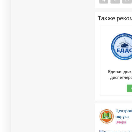
талант и твор
различными материалами. Воспитанники с
выставках и к
Также реко
награждены д
студии всегда
Единая деж
диспетчер
служб
Междуречен
муниципаль
округа
Централ
округа
Вчера