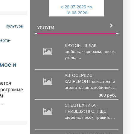
и
c 22.07.2026 по
й
18.08.2026
й
Культура
УСЛУГИ
ДРУГОЕ - ШЛАК,
щебень,
чернозем, песок,
уголь, ...
мое и
АВТОСЕРВИС -
КАПРЕМОНТ двигателя
и
агрегатов автомобилей. ...
300 руб.
СПЕЦТЕХНИКА -
ПРИВЕЗУ: ПГС,
ПЩС,
-06-44.
щебень, песок, гравий, ...