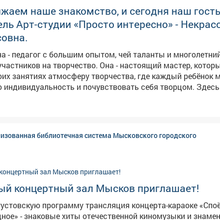
аем наше знакомство, и сегодня наш гость
ль Арт-студии «Просто интересно» - Некрас
совна.
а - педагог с большим опытом, чей таланты и многолетни
частников на творчество. Она - настоящий мастер, котор
оих занятиях атмосферу творчества, где каждый ребёнок 
ндивидуальность и почувствовать себя творцом. Здесь юные
я техникам декоративно-прикладного творчества, проявл
ческий потенциал. На занятиях ребята экспериментируют с
тудии активно участвуют в различных
онкурсах, представляя свои работы. Многие из ребят были
изованная библиотечная система Мысковского городского
ипломами победителей различных конкурсов, а отчётные 
 вызывают большой интерес у жителей города.
ый концертный зал Мысков приглашает!
густовскую программу трансляция концерта-караоке «Спо
ное» - знаковые хиты отечественной киномузыки и знаме