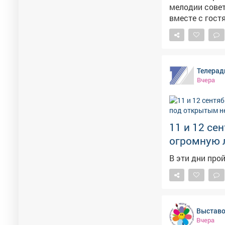
мелодии советской и рос
вместе с гос
петербургские
концерт ноты наст
Центральной г
Телерад
Вчера
11 и 12 се
огромную 
В эти дни пр
Выставо
Вчера