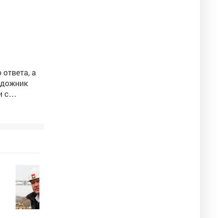
ответа, а
и с
 глазах у
атые люди.
але вовсю