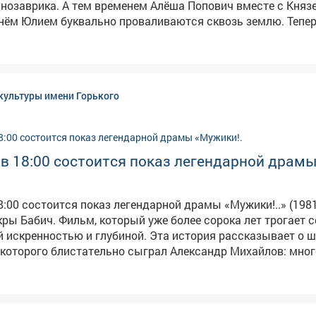
нозаврика. А тем временем Алёша Попович вместе с Княз
нём Юлием буквально проваливаются сквозь землю. Тепер
рыне Никитичу предстоит выручить друзей и узнать, что 
п Земли. Героев ждёт встреча с миром динозавров и древ
жество невероятных приключений. Персонажей озвучили
ёры: Олег Куликович, Валерий Соловьёв, Дмитрий Быковск
культуры имени Горького
ецкий и Дмитрий Высоцкий. 📅 Когда: 11 августа, 13:00 📍
Где: Дворец культуры имени Горького Вход свободный!
 в 18:00 состоится показ легендарной драм
18:00 состоится показ легендарной драмы «Мужики!..» (198
 более сорока лет трогает сердца
й искренностью и глубиной. Эта история рассказывает о 
 которого блистательно сыграл Александр Михайлов: мног
л из родного села, не простив бывшую невесту Настю, но и
тавляет его вернуться. Там он узнаёт шокирующую правду -
я трое осиротевших детей, а старшая дочь оказывается ег