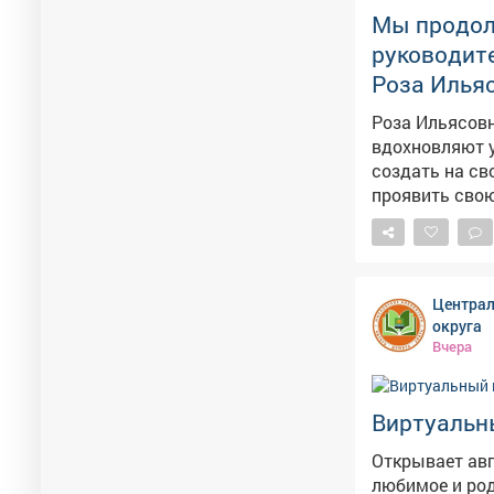
Мы продолж
руководите
Роза Илья
Роза Ильясовн
вдохновляют у
создать на св
проявить свою и
мастера учатс
талант и твор
различными материалами. Воспитанники с
выставках и к
Централ
награждены д
округа
студии всегда
Вчера
Виртуальн
Открывает ав
любимое и род