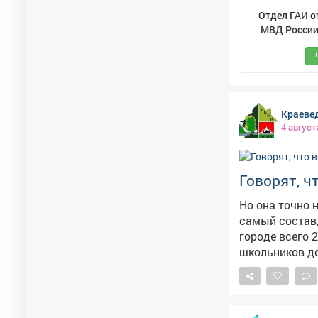
Отдел ГАИ о
МВД России 
Междуреч
Краеве
4 август
Говорят, ч
Но она точно не кончаетс
самый состав,
городе всего 2
школьников до ветеранов. Это не просто му
Вы идете по в
тех событий. 
вы были там. И в нашем музее хранятся экспонаты, которые тоже «видели» ту
войну. Приход