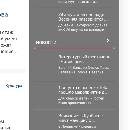
промежуточные итоги
 -
дорожного сезона. Подрядчики
уже сдали в эксплуатацию 11
ова
29 августа на площади
автомобильных дорог...
Весенняя развернётся
главное семейное
Добавим шахтёрского драйва
соревнование этого лета
🚲⛏ 29 августа на площади
й стаж
- городской конкурс
Весенняя развернётся главное
«Шахтёрский
ый умеет
семейное соревнование
видномобиль».
НОВОСТИ
этого...
может
Литературный фестиваль
яют свой
«Читающий
Междуреченск» посетят
Евгений Вальс из Омска, Павел
современные сибирские
Беляев из Томска, Наталья
писатели
Шицкая из Новокузнецка. ...
выставки
Культура
1 августа в посёлке Теба
прошло мероприятие для
детей и их родителей
Для юных жителей и гостей
посвященное дню
была организована
рождения поселка.
насыщенная детская
программа. На площадке
Внимание: в Кузбассе
звучал детский смех...
ищут женщину с
ём
годовалым малышом
В Ленинске-Кузнецком
нитые