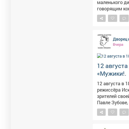
маленького ди
говорящим ко
Муромцу и Доб
загадочный Пу
людей, а также мно
известные акт
Дворец 
Ромашов, Сергей Маков
Вчера
12 августа
«Мужики!.
12 августа в 
режиссёра Искры Бабич. Фильм, который уже
зрителей свое
Павле Зубове,
назад он уеха
её смерти зас
руках остаютс
собственной. В фильме также снимались Пётр Глебов, Ирина Иванова, Анатолий