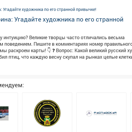
ина: Угадайте художника по его странной
у интуицию? Великие творцы часто отличались весьма
 поведением. Пишите в комментариях номер правильного 
ты! 👇 ❓ Вопрос: Какой великий русский художник
бил птиц, что каждую весну скупал на рынках целые клетк
ько для того, чтобы тут же выпустить их на волю прямо на
я вдохновения для лесных
расов (автор знаменитого полотна «Грачи прилетели») 4️⃣ Иван
мендуем:
л, что птицы приносят удачу морякам) 🏛 Искусство - это не
 из учебников, а живые, страстные и порой очень чудаков
те над ответом, напоминаем, что в нашем выставочном з
я масштабная выставка «Шахтёрская слава»! Приходите
ой энергией индустриальной живописи и графики. 📍 Адрес: ул.
енняя 9 ⏳ Часы работы: пн-пт с 9:00-18:00