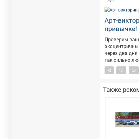
Арт-виктор
привычке!
Проверим ваш
эксцентричным
через два дня мы раскроем кар
так сильно лю
пернатыми тол
изумленной публики? 1️⃣ Иван Шишкин (набиралс
пейзажей) 2️⃣ Василий Перов (изучал повадки птиц для своих охотничьих картин)
3️⃣ Алексей Сав
Также реко
Айвазовский (счита
сухие строчки
Пока вы думае
работает нова
заряжаться мощн
Вес