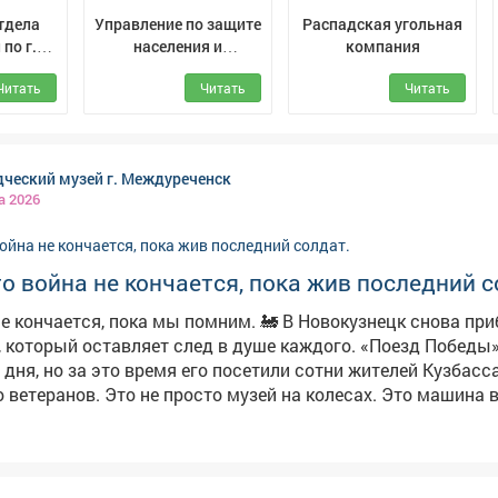
тдела
Управление по защите
Распадская угольная
по г.
населения и
компания
енск
территории г.
Читать
Читать
Читать
Новокузнецк
дческий музей г. Междуреченск
а 2026
то война не кончается, пока жив последний с
я, пока мы помним. 🚂 В Новокузнецк снова прибыл тот
 который оставляет след в душе каждого. «Поезд Победы»
 дня, но за это время его посетили сотни жителей Кузбасса
зей на колесах. Это машина времени.
агонам, а в наушниках - голос машиниста поровоза Лидии,
Она проведет вас через все ужасы и надежды военных лет 
ите, мы расскажем.