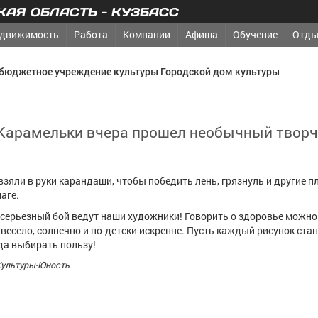
АЯ ОБЛАСТЬ - КУЗБАСС
движимость
Работа
Компании
Афиша
Обучение
Отды
бюджетное учреждение культуры Городской дом культуры
у Карамельки вчера прошел необычный твор
зяли в руки карандаши, чтобы победить лень, грязнуль и другие п
аге.
 серьезный бой ведут наши художники! Говорить о здоровье можно
 - весело, солнечно и по-детски искренне. Пусть каждый рисунок ста
да выбирать пользу!
Культуры-Юность