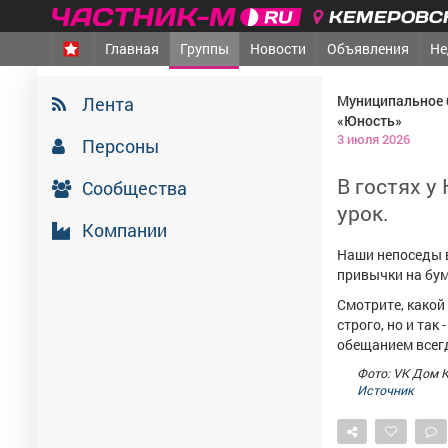
КЕМЕРОВСК
Главная
Группы
Новости
Объявления
Не
Муниципальное 
Лента
«Юность»
3 июля 2026
Персоны
В гостях 
Сообщества
урок.
Компании
Наши непоседы в
привычки на бум
Смотрите, какой
строго, но и так
обещанием всег
Фото: VK Дом 
Источник