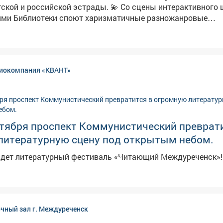
сийской эстрады. 💫 Со сцены интерактивного шоу
тями Библиотеки споют харизматичные разножанровые
 вокалисты, инструменталисты и танцоры. Их номера внес
оящего русского размаха и энергии. 🤩 До встречи в
ородской библиотеке на Советской, 44! Задать вопрос мо
телефону: 20644. #вкзмыски #споёмлюбимоеродное #афишаВКЗ
иокомпания «КВАНТ»
нтября проспект Коммунистический преврат
литературную сцену под открытым небом.
ойдет литературный фестиваль «Читающий Междуреченск»!
чный зал г. Междуреченск