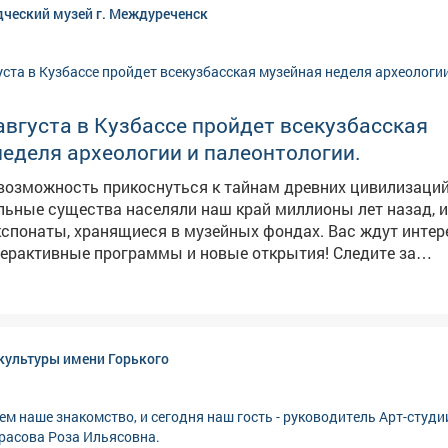
дческий музей г. Междуреченск
ругие выдающиеся актёры, а сама картина сразу после 
 писем от благодарных зрителей, которые признавались, 
 пережить эту удивительную,
сторию, которая заставляет задуматься о главном. 📅 Когда: 12
августа, 18:00 📍 Где: Дворец культуры имени Горького Вход свободный!
 августа в Кузбассе пройдет всекузбасская
еделя археологии и палеонтологии.
возможность прикоснуться к тайнам древних цивилизаций,
льные существа населяли наш край миллионы лет назад, и
аты, хранящиеся в музейных фондах. Вас ждут интересные
терактивные программы и новые открытия! Следите за
х. Также вы можете посетить любое мероприятие
сей области. Подробности в карточках.
ологии_палеонтологии_в_Кузбассе
культуры имени Горького