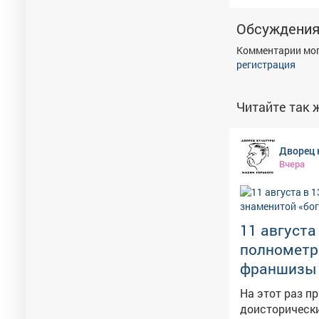
Обсуждени
Комментарии мог
регистрация
Читайте так ж
Дворец 
Вчера
11 августа
полнометр
франшизы -
На этот раз п
доисторически