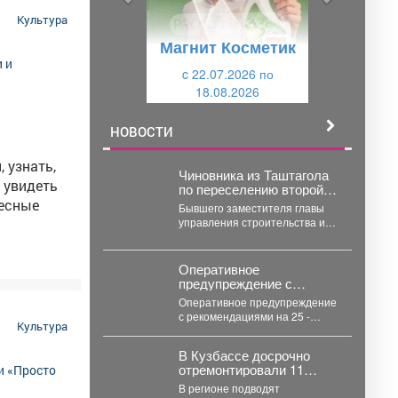
д
ю
премьеры
Культура
у
щ
что не
Магнит Косметик
щ
и
и
c 22.07.2026 по
й
18.08.2026
й
НОВОСТИ
 узнать,
Чиновника из Таштагола
 увидеть
по переселению второй
раз за месяц обвиняют в
Бывшего заместителя главы
халатности
управления строительства и
дорожного хозяйства в
Таштагольском районе Олега
Данильченко снова обвинили...
Оперативное
предупреждение с
рекомендациями на 25 -
Оперативное предупреждение
27 июля
с рекомендациями на 25 -
Культура
27.07.2026
В Кузбассе досрочно
отремонтировали 11
автомобильных дорог по
В регионе подводят
нацпроекту