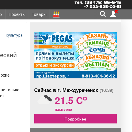
тел. (38475) 65-545
+7 923-625-02-51
х
Проекты
Товары
Культура
реклама
ческий
лохие
Сейчас в г. Междуреченск
(10:39)
 не только
o
нет
21.5 C
пасмурно
Подробнее