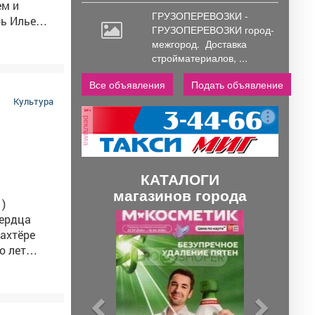
ем и
ГРУЗОПЕРЕВОЗКИ -
ь Илье
ГРУЗОПЕРЕВОЗКИ город-
такое
межгород.
Доставка
них
стройматериалов, ...
ий-
Все объявления
Подать объявление
Культура
реклама
ы
КАТАЛОГИ
магазинов города
1)
П
С
шахтёре
р
л
о лет
е
е
звестие о
д
д
 у него на
ы
у
о