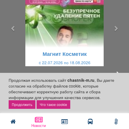
р
л
е
е
д
д
ы
у
д
ю
у
щ
щ
и
Магнит Косметик
и
й
c 22.07.2026 по 18.08.2026
й
НОВОСТИ
Продолжая использовать сайт
chastnik-m.ru
, Вы даете
согласие на обработку файлов cookie, которые
Чтобы избавить водителей от
обеспечивают корректную работу сайта и сбора
многочасового ожидания, городские
информации для улучшения качества сервисов.
власти и местные провайдеры
Теперь увидеть длину очереди можно прямо на
развернули систему прямых трансляций
канале вашего телевизора не выезжая из дома.
Что такое cookie
с камер на автозаправках.
Пока горожане следят за
передвижением машин у бензоколонок,
Новости
прямо под шумок разворачивается