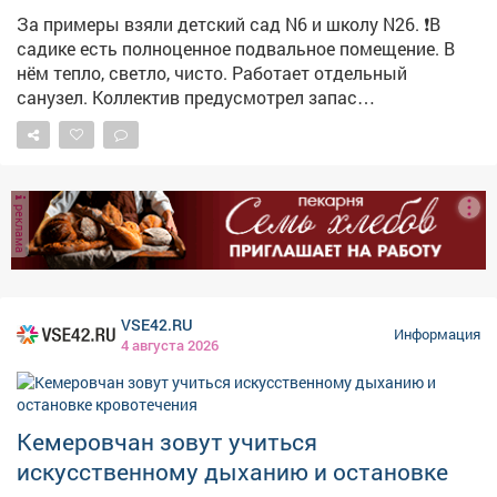
За примеры взяли детский сад N6 и школу N26. ❗️В
садике есть полноценное подвальное помещение. В
нём тепло, светло, чисто. Работает отдельный
санузел. Коллектив предусмотрел запас
медикаментов, воды и продуктов долгого хранения.
Здесь могут укрыться не только дети и педагоги, но и
жители близлежащих домов. Обращайте внимание на
указатели! ❗️Здание школы №26 как раз не
реклама
предусматривает подвал. Поэтому пункты укрытия
оборудовали в помещениях без окон с несущими
стенами. Такие места называем «остров
безопасности». Работу по оборудованию и уточнению
мест для укрытия продолжаем. Полный список точек
VSE42.RU
Информация
безопасности можно найти на карте заглубленных и
4 августа 2026
подземных помещений, пригодных для укрытия,
Кузбасса: https://clck.su/hEGfq
Кемеровчан зовут учиться
искусственному дыханию и остановке