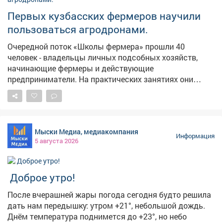
Первых кузбасских фермеров научили
пользоваться агродронами.
Очередной поток «Школы фермера» прошли 40
человек - владельцы личных подсобных хозяйств,
начинающие фермеры и действующие
предприниматели. На практических занятиях они
выезжали в поля, пилотировали беспилотники,
настраивали оборудование, учились составлять
полетное задание для мониторинга посевов. Еще одна
группа сельскохозяйственных предпринимателей
Мыски Медиа, медиакомпания
изучала технологии агротуризма. Развитие сельского
Информация
5 августа 2026
хозяйства - одно из стратегических приоритетов для
экономики Кузбасса. Программа «Школа фермера»
открывает новые возможности для всех, кто
Доброе утро!
заинтересован в работе на земле. Успех каждого
фермера важен для нас, потому что это вклад в
После вчерашней жары погода сегодня будто решила
укрепление продовольственной безопасности,
дать нам передышку: утром +21°, небольшой дождь.
повышение экономической устойчивости всего
Днём температура поднимется до +23°, но небо
региона.