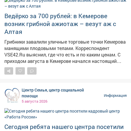
Попасть на прием по личным вопросам можно
каждые первую и третью среды месяца по адресу пр.
Строителей 18, общественная приемная граждан.
Ведёрко за 700 рублей: в Кемерове
Предварительная запись по телефону: 2-75-04.
возник грибной ажиотаж – везут аж с
Алтая
Грибники завалили уличные торговые точки Кемерова
манящими плодовыми телами. Корреспондент
VSE42.Ru выяснил, где что есть и по каким ценам. С
приходом августа в Кемерове начался настоящий
грибной бум: народные рынки так и распирает от
аппетитных грибочков, собранных вручную в лесу.
Любители тихой охоты выставляют на продажу свои
роскошные трофеи, а горожанам только и остаётся,
Центр Семья, центр социальной
что разбирать лесное лакомство как горячие пирожки.
помощи
Информация
5 августа 2026
Сегодня ребята нашего центра посетили