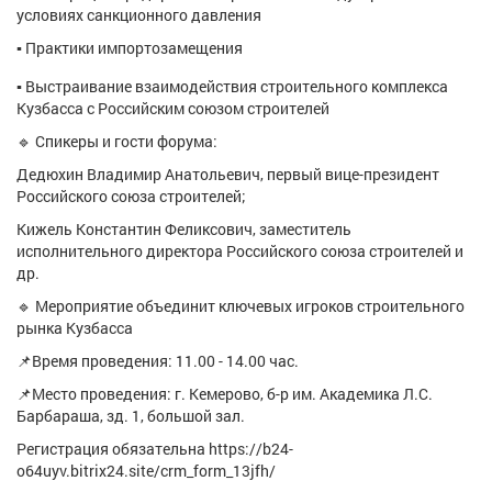
Афиша
Обучение
Проекты
условиях санкционного давления
▪ Практики импортозамещения
▪ Выстраивание взаимодействия строительного комплекса
Кузбасса с Российским союзом строителей
Товары
Поздравления
Погода
🔹 Спикеры и гости форума:
Дедюхин Владимир Анатольевич, первый вице-президент
Российского союза строителей;
Кижель Константин Феликсович, заместитель
исполнительного директора Российского союза строителей и
ТВ программа
Я - пенсионер
др.
🔹 Мероприятие объединит ключевых игроков строительного
рынка Кузбасса
📌Время проведения: 11.00 - 14.00 час.
📌Место проведения: г. Кемерово, б-р им. Академика Л.С.
Барбараша, зд. 1, большой зал.
Регистрация обязательна https://b24-
o64uyv.bitrix24.site/crm_form_13jfh/