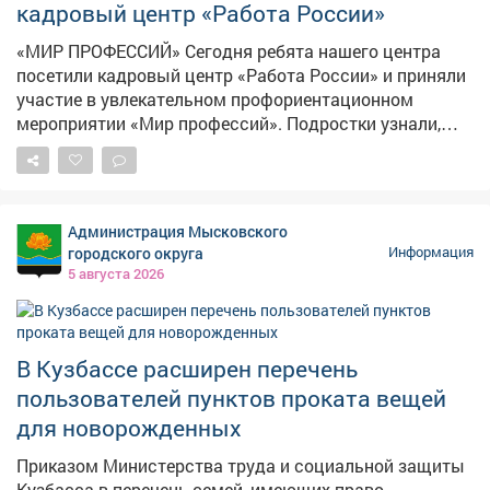
кадровый центр «Работа России»
«МИР ПРОФЕССИЙ» Сегодня ребята нашего центра
посетили кадровый центр «Работа России» и приняли
участие в увлекательном профориентационном
мероприятии «Мир профессий». Подростки узнали,
какие профессии востребованы в Кузбассе и стране,
чем они отличаются друг от друга и какую пользу
приносят обществу. Особенно заинтересовали наших
ребят шахтёрские специальности: подробно
Администрация Мысковского
разобрали, кто такие шахтёры, какими навыками
городского округа
Информация
нужно обладать, чтобы работать в этой важной
5 августа 2026
отрасли, и как стать настоящим профессионалом
своего дела. Ребята с большим вниманием изучали
требования к разным профессиям - теперь они знают,
что важно не только желание, но и упорство, знания и
В Кузбассе расширен перечень
здоровье! Такие встречи помогают детям сделать
пользователей пунктов проката вещей
первые шаги к осознанному выбору будущей
для новорожденных
профессии и понять, насколько широк и интересен
мир труда вокруг нас
Приказом Министерства труда и социальной защиты
Кузбасса в перечень семей, имеющих право