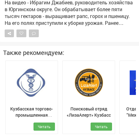
На видео - Ибрагим Джабиев, руководитель хозяйства
взыскали 315 тысяч рублей по алиментам.
в Юргинском округе. Он обрабатывает более пяти
Прокуратура продолжит следить за тем, как
тысяч гектаров - выращивает рапс, горох и пшеницу.
контролируется последующая выплата алиментов.
На его полях приступили к уборке урожая. Ранее
обращался к федеральному центру с просьбой
выделить региону дополнительные объемы солярки
для проведения уборочной кампании. Нас
поддержали, первые девять тысяч тонн горючего
Также рекомендуем:
прибыли в регион и распределяются кузбасским
сельхозпроизводителям.
Кузбасская торгово-
Поисковый отряд
Отдел
промышленная
«ЛизаАлерт» Кузбасс
"Межд
палата
Читать
Читать