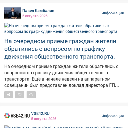
Павел Камбалин
Информация
5 августа 2026
На очередном приеме граждан жители
обратились с вопросом по графику
движения общественного транспорта.
На очередном приеме граждан жители обратились с
вопросом по графику движения общественного
транспорта. Ещё в начале недели на аппаратном
совещании был представлен доклад директора ГП
АТП о работе предприятия. Было поручено учесть
пожелания жителей, хотя понимаю, что всем не
угодишь, но сделать максимально комфортно -
можно. Также на этом приеме рассмотрели вопросы
VSE42.RU
благоустройства дворов, капитального ремонта
Информация
5 августа 2026
домов, личные проблемы правового характера.