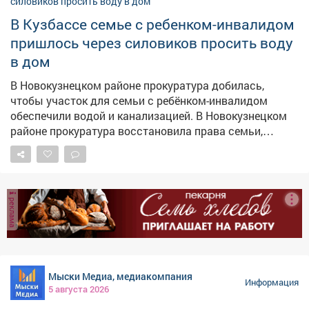
В Кузбассе семье с ребенком-инвалидом
пришлось через силовиков просить воду
в дом
В Новокузнецком районе прокуратура добилась,
чтобы участок для семьи с ребёнком-инвалидом
обеспечили водой и канализацией. В Новокузнецком
районе прокуратура восстановила права семьи,
воспитывающей ребёнка с ограниченными
возможностями здоровья. Как сообщает прокуратура
Кузбасса, местной жительнице и её семье выделили
земельный участок под строительство дома, однако
реклама
пользоваться им было невозможно – на нём
отсутствовали водоснабжение и водоотведение, без
которых эксплуатация жилья попросту невозможна.
Женщина обратилась в надзорное ведомство. После
проверки прокуратура потребовала устранить
Мыски Медиа, медиакомпания
нарушения. В результате к участку подвели
Информация
5 августа 2026
необходимые инженерные коммуникации. Теперь