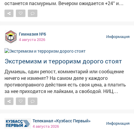
останется пасмурным. Вечером ожидается +24° и
облачно с прояснениями, а ночью похолодает до +17°-
пасмурно. 🏙5августа чествуем изобретение, без
которого невозможно представить современный
город. 🚦С Международным днём светофора! Первый
Гимназия №6
светофор появился в 1868году в Лондоне-он был
Информация
4 августа 2026
механическим, работал на газе и управлялся вручную.
Электрическую версию с красным и зелёным
сигналами установили в 1914году в Кливленде, а
Экстремизм и терроризм дорого стоят
жёлтый цвет добавили позже, чтобы предупреждать о
смене сигнала. В России светофоры начали
Думаешь, один репост, комментарий или сообщение
появляться в 1930‑х годах.
ничего не изменят? На самом деле у каждого
противоправного действия есть своя цена, а платить
за нее приходится не лайками, а свободой. НИЦ
Мониторинга и профилактики подготовил «прайс-
лист», который наглядно показывает последствия
преступлений экстремистской и террористической
направленности. ❗«Цена преступления» доходит
Телеканал «Кузбасс Первый»
вплоть до пожизненного лишения свободы! Не
Информация
4 августа 2026
поддавайся на провокации и не распространяй