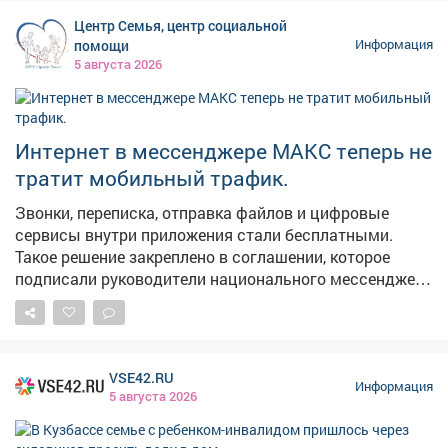
максимальные результаты в виде молодежных
Центр Семья, центр социальной
центров, социальных учреждений, культурных и
помощи
Информация
образовательных площадок. Каждая новая точка
5 августа 2026
притяжения для наших молодых земляков - это
инвестиция в будущее. У ребят появляется больше
возможностей для самореализации, они могут
активнее включаться в жизнь своих городов и
Интернет в мессенджере МАКС теперь не
поселков. Тем самым - связывают свое будущее с
тратит мобильный трафик.
Кузбассом. В следующем году откроем такое же
пространство в Киселевске.
Звонки, переписка, отправка файлов и цифровые
сервисы внутри приложения стали бесплатными.
Такое решение закреплено в соглашении, которое
подписали руководители национального мессенджера
и крупнейших операторов связи.
VSE42.RU
Информация
5 августа 2026