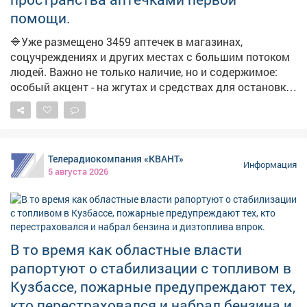
поручено отслеживать каждый сигнал и оперативно
помощи.
отрабатывать проблемные точки. В ближайшие дни
ожидается увеличение числа бензовозов, что также
🔷Уже размещено 3459 аптечек в магазинах,
повысит долю работающих АЗС. Запас топлива для
соцучреждениях и других местах с большим потоком
уборочной кампании уже сформирован, утверждён
людей. Важно не только наличие, но и содержимое:
чёткий график поставок.
особый акцент - на жгутах и средствах для остановки
кровотечений. ➡️Параллельно продолжаем
мониторинг укрытий. На фото - укрытия в
Новоильинском районе и по адресу: Ярославская, 1.
Телерадиокомпания «КВАНТ»
Информация
5 августа 2026
В то время как областные власти
рапортуют о стабилизации с топливом в
Кузбассе, пожарные предупреждают тех,
кто перестраховался и набрал бензина и