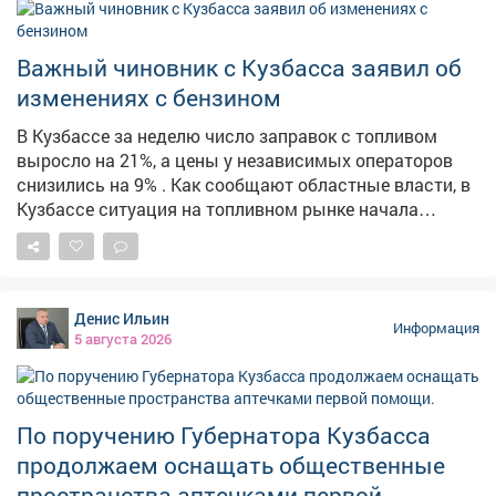
Безопасность - превыше всего! 💪 #Лагерь
#Безопасность #Эвакуация #ТренировкаМЧС
Важный чиновник с Кузбасса заявил об
изменениях с бензином
В Кузбассе за неделю число заправок с топливом
выросло на 21%, а цены у независимых операторов
снизились на 9% . Как сообщают областные власти, в
Кузбассе ситуация на топливном рынке начала
стабилизироваться. По их данным, за неделю
количество АЗС, на которых есть топливо, выросло на
21,3%. Среднерыночные цены у независимых
операторов снизились на 9%. На штабе обсудили
Денис Ильин
текущую обстановку и отметили, что ажиотажный
Информация
5 августа 2026
спрос удалось снять, очереди на заправках
сократились. Для дальнейшей стабилизации
налаживается координация между независимыми
сетями, производителями и логистическими
По поручению Губернатора Кузбасса
операторами. Власти фиксируют жалобы из
продолжаем оснащать общественные
отдельных поселений на отсутствие топлива. Главам
пространства аптечками первой