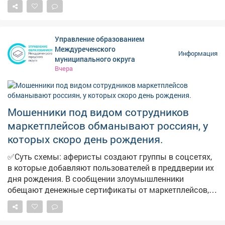
стоимость горючего начала снижаться. Проехали по
территориям региона и убедились в этом.
Управление образованием
Междуреченского
Информация
муниципального округа
Вчера
Мошенники под видом сотрудников
маркетплейсов обманывают россиян, у
которых скоро день рождения.
✅Суть схемы: аферисты создают группы в соцсетях,
в которые добавляют пользователей в преддверии их
дня рождения. В сообщении злоумышленники
обещают денежные сертификаты от маркетплейсов,
технику и туристические поездки по случаю
праздника. Мошенники торопят, якобы акция
действует всего 24 часа. И побуждают пользователей