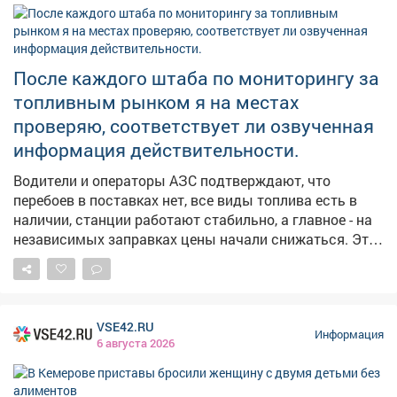
жаркой погоде на следующий день; ➖А если в этот
день посеять укроп-по поверью, зиму проживёте без
простуд. 👀Давайте понаблюдаем, работают ли
погодные «предсказания».
После каждого штаба по мониторингу за
топливным рынком я на местах
проверяю, соответствует ли озвученная
информация действительности.
Водители и операторы АЗС подтверждают, что
перебоев в поставках нет, все виды топлива есть в
наличии, станции работают стабильно, а главное - на
независимых заправках цены начали снижаться. Это
хорошие новости. Но вопрос остается на контроле -
будем и дальше работать с оптовиками, розничными
сетями, логистами, чтобы обеспечить повсеместную и
постоянную доступность горючего.
VSE42.RU
Информация
6 августа 2026