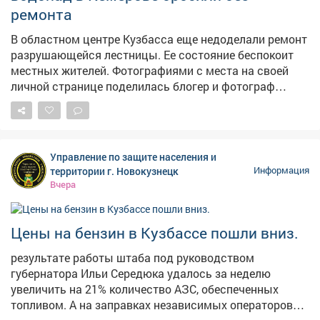
ремонта
В областном центре Кузбасса еще недоделали ремонт
разрушающейся лестницы. Ее состояние беспокоит
местных жителей. Фотографиями с места на своей
личной странице поделилась блогер и фотограф
Екатерина Комарова. – Читала, что ремонтируют
лестницу на Пионерском. Два пролёта сделали – и на
этом всё, – прокомментировала она ситуацию. На
опубликованных кадрах видно, что часть конструкции
Управление по защите населения и
действительно приведена в порядок, однако
территории г. Новокузнецк
Информация
оставшаяся секция по-прежнему находится в
Вчера
плачевном состоянии. Отметим, что во время
сильных ливней эта лестница регулярно
превращается в бурный водопад, а зимой страдает от
Цены на бензин в Кузбассе пошли вниз.
тяжести снега. Напомним, в конце июня в мэрии
результате работы штаба под руководством
сообщали, что началсяремонт лестничного спуска на
губернатора Ильи Середюка удалось за неделю
Пионерском бульваре. В администрации также
увеличить на 21% количество АЗС, обеспеченных
отметили, что его размыло сильным дождем.
топливом. А на заправках независимых операторов