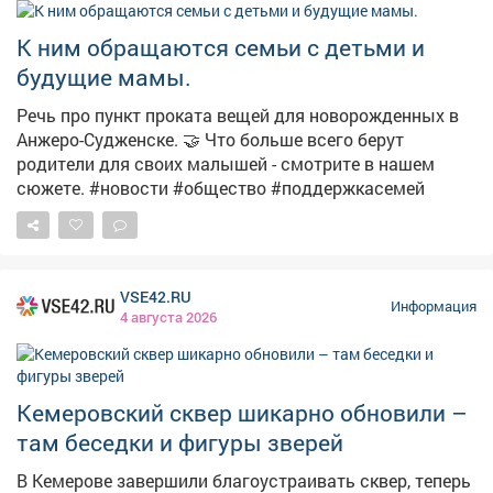
сомнительный контент. Перед тем как поставить лайк,
сделать репост или отправить сообщение, задумайся
К ним обращаются семьи с детьми и
о последствиях. 🚫 Если ты столкнулся с
будущие мамы.
подозрительным предложением в сети или в жизни,
немедленно прекрати диалог и сообщи: ▫Горячая
Речь про пункт проката вещей для новорожденных в
линия ФСБ: 8 800 224 22 22; ▫Горячая линия
Анжеро-Судженске. 🤝 Что больше всего берут
«Экстремизму - НЕТ!»: resurs-center.ru/hotline.
родители для своих малышей - смотрите в нашем
сюжете. #новости #общество #поддержкасемей
VSE42.RU
Информация
4 августа 2026
Кемеровский сквер шикарно обновили –
там беседки и фигуры зверей
В Кемерове завершили благоустраивать сквер, теперь