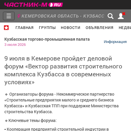
☰
КЕМЕРОВСКАЯ ОБЛАСТЬ - КУЗБАСС
ГЛАВНАЯ
ГРУППЫ
НОВОСТИ
ОБЪЯВЛЕНИЯ
НЕДВ
Главная
Группы
Новости
Кузбасская торгово-промышленная палата
Информация
3 июля 2026
9 июля в Кемерове пройдет деловой
форум «Вектор развития строительного
Объявления
Недвижимость
Услуги
комплекса Кузбасса в современных
условиях»
🔹 Организаторы форума - Некоммерческое партнерство
«Строительные предприятия малого и среднего бизнеса
Работа
Транспорт
Компании
Кузбасса» и Кузбасская ТПП при поддержке Министерства
строительства Кузбасса.
🔹Ключевые темы форума:
▪ Кооперация предприятий строительной индустрии в