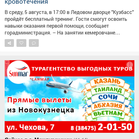
кровотечения
В среду, 5 августа, в 17:00 в Ледовом дворце "Кузбасс"
пройдёт бесплатный тренинг. Гости смогут освоить
навыки оказания первой помощи, сообщает
горадминистрация. – На занятии кемеровчане
отработают сердечно-лёгочную реанимацию, помощь
при кровотечениях, удушье и потери сознания, а также
алгоритм вызова скорой помощи, – сказали в мэрии.
Состоится мероприятие напроспекте Притомский, 12
реклама
(вход со стороны гостиницы "Лёд"), участие
бесплатное. Напомним, власти велели массово
готовить аптечки , чтобы те всегда находились в
укрытиях на случай воздушной атаки. Также две
недели назад сообщалось , что минздраву Кузбасса,
департаменту по чрезвычайным ситуациям, главам
муниципальных образований и министерству
образования поручили срочно организовать обучение
граждан первой помощи.