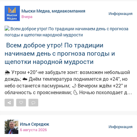
перейти по ссылке. ➡️ ❗️Будьте бдительны и
Мыски Медиа, медиакомпания
предупредите близких! Переходить по ссылке опасно,
Информация
Вчера
она может быть фишинговой. Пользователь рискует
потерять деньги и предоставить мошенникам
персональные данные. Обо всех акциях
маркетплейсы информируют на своих официальных
Всем доброе утро! По традиции
ресурсах.
начинаем день с прогноза погоды и
щепотки народной мудрости
🌦 Утром +20°-не забудьте зонт: возможен небольшой
дождь; ☁️ Днём температура поднимется до +24°, но
небо останется пасмурным; 🌙 Вечером ждём +22° и
облачность с прояснениями; 🌜 Ночью похолодает до
+15°-облачно с прояснениями. 🌿 А ещё с
сегодняшним днём вязано немало народных примет:
➖Если утром сильная роса-осень будет тёплой и
сухой; ➖Увидели радугу-ждите перемены погоды;
Илья Середюк
➖Муравьи поднимают входы в муравейники-к
Информация
6 августа 2026
затяжным дождям; ➖Солнце на закате багровое-к