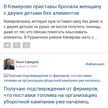
В Кемерове приставы бросили женщину
с двумя детьми без алиментов
Кемеровчанка, которую муж оставил одну без денег и
с двумя детьми на руках, не могла получить помощь
даже от тех, кто обязан помогать взыскивать
алименты. В Рудничном районе Кемерова мать с
двумя детьми не могла получить алименты от
бывшего супруга. Мать растит 9-летнего сына и 14-
летнюю дочь, экс-муж долгое время ничего не
платил,а силовики не принимали мер, сообщает в
Илья Середюк
четверг областная прокуратура. – Должностными
Информация
6 августа 2026
лицами службы судебных приставов своевременно не
приняты исчерпывающие меры, направленные на
взыскание задолженности, – сказали в прокуратуре.
Надзорный орган внёс представление руководителю
Получаю подтверждения от фермеров,
главного управления приставов в регионе. В
что поставки топлива на организацию
результате исполнительные действия
активизировались, должностное лицо привлекли к
уборочной кампании уже начались.
дисциплинарной ответственности, а с бывшего мужа