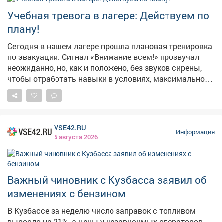
Учебная тревога в лагере: Действуем по
плану!
Сегодня в нашем лагере прошла плановая тренировка
по эвакуации. Сигнал «Внимание всем!» прозвучал
неожиданно, но, как и положено, без звуков сирены,
чтобы отработать навыки в условиях, максимально
приближенных к реальным. Педагогический состав
организовал инсценировку пожара и задымления.
Ребята под чутким руководством взрослых
отработали порядок действий при чрезвычайной
VSE42.RU
ситуации и слаженно эвакуировались через три
Информация
5 августа 2026
запасных выхода. Главные выводы тренировки: 🔹
При ЧС не действовать самостоятельно; 🔹 Сразу
слушать и выполнять указания взрослых; 🔹 И
главное - никакой паники! Такие учения проходят у нас
Важный чиновник с Кузбасса заявил об
регулярно, чтобы в экстренной ситуации (тьфу-тьфу-
изменениях с бензином
тьфу!) каждый знал, как сохранить жизнь и здоровье.
Безопасность - превыше всего! 💪 #Лагерь
В Кузбассе за неделю число заправок с топливом
#Безопасность #Эвакуация #ТренировкаМЧС
выросло на 21%, а цены у независимых операторов