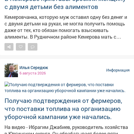
с двумя детьми без алиментов
Кемеровчанка, которую муж оставил одну без денег и
с двумя детьми на руках, не могла получить помощь
даже от тех, кто обязан помогать взыскивать
алименты. В Рудничном районе Кемерова мать с
двумя детьми не могла получить алименты от
бывшего супруга. Мать растит 9-летнего сына и 14-
летнюю дочь, экс-муж долгое время ничего не
платил,а силовики не принимали мер, сообщает в
Илья Середюк
четверг областная прокуратура. – Должностными
Информация
6 августа 2026
лицами службы судебных приставов своевременно не
приняты исчерпывающие меры, направленные на
взыскание задолженности, – сказали в прокуратуре.
Надзорный орган внёс представление руководителю
Получаю подтверждения от фермеров,
главного управления приставов в регионе. В
что поставки топлива на организацию
результате исполнительные действия
активизировались, должностное лицо привлекли к
уборочной кампании уже начались.
дисциплинарной ответственности, а с бывшего мужа
На видео - Ибрагим Джабиев, руководитель хозяйства
взыскали 315 тысяч рублей по алиментам.
в Юргинском округе. Он обрабатывает более пяти