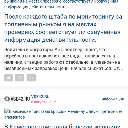
простуд. 👀Давайте понаблюдаем, работают ли
погодные «предсказания».
После каждого штаба по мониторингу за
топливным рынком я на местах
проверяю, соответствует ли озвученная
информация действительности.
Водители и операторы АЗС подтверждают, что
перебоев в поставках нет, все виды топлива есть в
наличии, станции работают стабильно, а главное - на
независимых заправках цены начали снижаться. Это
хорошие новости. Но вопрос остается на контроле -
будем и дальше работать с оптовиками, розничными
сетями, логистами, чтобы обеспечить повсеместную и
постоянную доступность горючего.
VSE42.RU
Информация
6 августа 2026
В Кемерове приставы бросили женщину