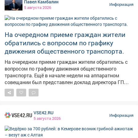
Павел Камбалин
Информация
5 августа 2026
На очередном приеме граждан жители
обратились с вопросом по графику
движения общественного транспорта.
На очередном приеме граждан жители обратились с
вопросом по графику движения общественного
транспорта. Ещё в начале недели на аппаратном
совещании был представлен доклад директора ГП
АТП о работе предприятия. Было поручено учесть
пожелания жителей, хотя понимаю, что всем не
угодишь, но сделать максимально комфортно -
можно. Также на этом приеме рассмотрели вопросы
VSE42.RU
благоустройства дворов, капитального ремонта
Информация
5 августа 2026
домов, личные проблемы правового характера.
Попасть на прием по личным вопросам можно
каждые первую и третью среды месяца по адресу пр.