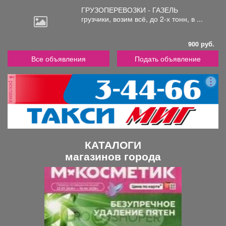
ГРУЗОПЕРЕВОЗКИ - ГАЗЕЛЬ
грузчики,
возим всё, до 2-х тонн, в ...
900 руб.
Все объявления
Подать объявление
реклама
КАТАЛОГИ
магазинов города
П
С
р
л
е
е
д
д