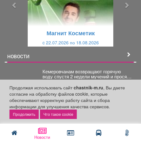
ы
у
д
ю
у
щ
щ
и
Магнит Косметик
и
й
c 22.07.2026 по 18.08.2026
й
НОВОСТИ
Кемеровчанам возвращают горячую
воду спустя 2 недели мучений и просят
ещё потерпеть
Часть кемеровчан, которая последние недели
Продолжая использовать сайт
chastnik-m.ru
, Вы даете
страдала от холодной воды, постепенно
получает назад благо цивилизации. Кому-то...
согласие на обработку файлов cookie, которые
обеспечивают корректную работу сайта и сбора
А вы знали, что переизбыток калорий
информации для улучшения качества сервисов.
приводит к жировой болезни печени?
Что такое cookie
Принято думать, что проблемы с этим органом -
удел любителей выпить. Но сегодня
стремительно молодеет...
Жительница Киселевска больше года
Новости
«лечила» интернет-кавалера от