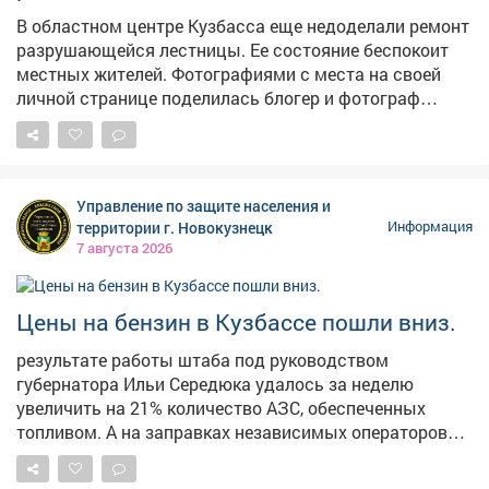
В областном центре Кузбасса еще недоделали ремонт
разрушающейся лестницы. Ее состояние беспокоит
местных жителей. Фотографиями с места на своей
личной странице поделилась блогер и фотограф
Екатерина Комарова. – Читала, что ремонтируют
лестницу на Пионерском. Два пролёта сделали – и на
этом всё, – прокомментировала она ситуацию. На
опубликованных кадрах видно, что часть конструкции
Управление по защите населения и
действительно приведена в порядок, однако
территории г. Новокузнецк
Информация
оставшаяся секция по-прежнему находится в
7 августа 2026
плачевном состоянии. Отметим, что во время
сильных ливней эта лестница регулярно
превращается в бурный водопад, а зимой страдает от
Цены на бензин в Кузбассе пошли вниз.
тяжести снега. Напомним, в конце июня в мэрии
результате работы штаба под руководством
сообщали, что началсяремонт лестничного спуска на
губернатора Ильи Середюка удалось за неделю
Пионерском бульваре. В администрации также
увеличить на 21% количество АЗС, обеспеченных
отметили, что его размыло сильным дождем.
топливом. А на заправках независимых операторов
стоимость горючего начала снижаться. Проехали по
территориям региона и убедились в этом.