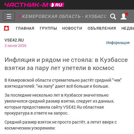
☰
КЕМЕРОВСКАЯ ОБЛАСТЬ - КУЗБАСС
ГЛАВНАЯ
ГРУППЫ
НОВОСТИ
ОБЪЯВЛЕНИЯ
НЕДВ
Главная
Группы
Новости
VSE42.RU
Информация
2 июля 2026
Инфляция и рядом не стояла: в Кузбассе
взятки за пару лет улетели в космос
Объявления
Недвижимость
Услуги
В Кемеровской области стремительно растёт средний "чек"
взяткодателей: "на лапу" дают всё больше и больше.
За последние несколько лет в Кузбассе значительно
увеличился средний размер взятки, следует из данных,
Работа
Транспорт
Компании
которые предоставила сайту VSE42.Ru областная
прокуратура в ответе на запрос.
Средний размер взяток не просто растёт, а летит вверх с
космическим ускорением: