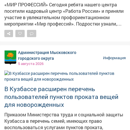
«МИР ПРОФЕССИЙ» Сегодня ребята нашего центра
посетили кадровый центр «Работа России» и приняли
участие в увлекательном профориентационном
мероприятии «Мир профессий». Подростки узнали,
какие профессии востребованы в Кузбассе и стране,
чем они отличаются друг от друга и какую пользу
приносят обществу. Особенно заинтересовали наших
ребят шахтёрские специальности: подробно
Администрация Мысковского
разобрали, кто такие шахтёры, какими навыками
городского округа
Информация
нужно обладать, чтобы работать в этой важной
5 августа 2026
отрасли, и как стать настоящим профессионалом
своего дела. Ребята с большим вниманием изучали
требования к разным профессиям - теперь они знают,
что важно не только желание, но и упорство, знания и
В Кузбассе расширен перечень
здоровье! Такие встречи помогают детям сделать
пользователей пунктов проката вещей
первые шаги к осознанному выбору будущей
для новорожденных
профессии и понять, насколько широк и интересен
мир труда вокруг нас
Приказом Министерства труда и социальной защиты
Кузбасса в перечень семей, имеющих право
воспользоваться услугами пунктов проката,