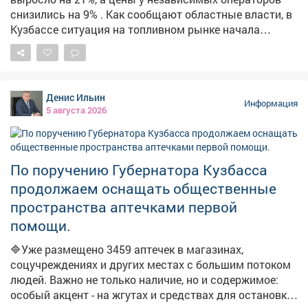
снизились на 9% . Как сообщают областные власти, в
Кузбассе ситуация на топливном рынке начала
стабилизироваться. По их данным, за неделю
количество АЗС, на которых есть топливо, выросло на
21,3%. Среднерыночные цены у независимых
операторов снизились на 9%. На штабе обсудили
Денис Ильин
текущую обстановку и отметили, что ажиотажный
Информация
5 августа 2026
спрос удалось снять, очереди на заправках
сократились. Для дальнейшей стабилизации
налаживается координация между независимыми
сетями, производителями и логистическими
По поручению Губернатора Кузбасса
операторами. Власти фиксируют жалобы из
продолжаем оснащать общественные
отдельных поселений на отсутствие топлива. Главам
пространства аптечками первой
поручено отслеживать каждый сигнал и оперативно
помощи.
отрабатывать проблемные точки. В ближайшие дни
ожидается увеличение числа бензовозов, что также
🔷Уже размещено 3459 аптечек в магазинах,
повысит долю работающих АЗС. Запас топлива для
соцучреждениях и других местах с большим потоком
уборочной кампании уже сформирован, утверждён
людей. Важно не только наличие, но и содержимое:
чёткий график поставок.
особый акцент - на жгутах и средствах для остановки