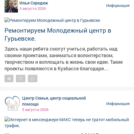
Илья Середюк
Информация
5 августа 2026
Ремонтируем Молодежный центр в
Гурьевске.
Здесь наши ребята смогут учиться, работать над
своими проектами, заниматься волонтерством,
творчеством и воплощать в жизнь свои идеи. Такие
проекты появляются в Кузбассе благодаря
федеральной поддержке - в том числе национальному
проекту «Молодежь и дети». Мы работаем над тем,
чтобы реализация нацпроектов приносила региону
максимальные результаты в виде молодежных
Центр Семья, центр социальной
центров, социальных учреждений, культурных и
помощи
Информация
образовательных площадок. Каждая новая точка
5 августа 2026
притяжения для наших молодых земляков - это
инвестиция в будущее. У ребят появляется больше
возможностей для самореализации, они могут