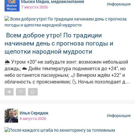
Мыски Медиа, медиакомпания
предупредите близких! Переходить по ссылке опасно,
Информация
7 августа 2026
она может быть фишинговой. Пользователь рискует
потерять деньги и предоставить мошенникам
персональные данные. Обо всех акциях
маркетплейсы информируют на своих официальных
Всем доброе утро! По традиции
ресурсах.
начинаем день с прогноза погоды и
щепотки народной мудрости
🌦 Утром +20°-не забудьте зонт: возможен небольшой
дождь; ☁️ Днём температура поднимется до +24°, но
небо останется пасмурным; 🌙 Вечером ждём +22° и
облачность с прояснениями; 🌜 Ночью похолодает до
+15°-облачно с прояснениями. 🌿 А ещё с
сегодняшним днём вязано немало народных примет:
➖Если утром сильная роса-осень будет тёплой и
сухой; ➖Увидели радугу-ждите перемены погоды;
Илья Середюк
➖Муравьи поднимают входы в муравейники-к
Информация
6 августа 2026
затяжным дождям; ➖Солнце на закате багровое-к
жаркой погоде на следующий день; ➖А если в этот
день посеять укроп-по поверью, зиму проживёте без