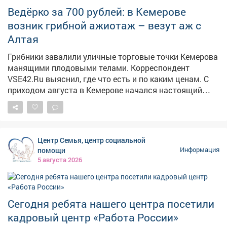
Строителей 18, общественная приемная граждан.
Ведёрко за 700 рублей: в Кемерове
Предварительная запись по телефону: 2-75-04.
возник грибной ажиотаж – везут аж с
Алтая
Грибники завалили уличные торговые точки Кемерова
манящими плодовыми телами. Корреспондент
VSE42.Ru выяснил, где что есть и по каким ценам. С
приходом августа в Кемерове начался настоящий
грибной бум: народные рынки так и распирает от
аппетитных грибочков, собранных вручную в лесу.
Любители тихой охоты выставляют на продажу свои
роскошные трофеи, а горожанам только и остаётся,
Центр Семья, центр социальной
что разбирать лесное лакомство как горячие пирожки.
помощи
Информация
5 августа 2026
Сегодня ребята нашего центра посетили
кадровый центр «Работа России»