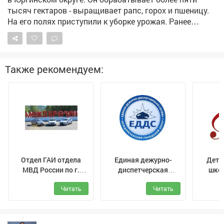
Прокуратура продолжит следить за тем, как
тысяч гектаров - выращивает рапс, горох и пшеницу.
контролируется последующая выплата алиментов.
На его полях приступили к уборке урожая. Ранее
обращался к федеральному центру с просьбой
выделить региону дополнительные объемы солярки
для проведения уборочной кампании. Нас
поддержали, первые девять тысяч тонн горючего
Также рекомендуем:
прибыли в регион и распределяются кузбасским
сельхозпроизводителям.
Отдел ГАИ отдела
Единая дежурно-
Детс
МВД России по г.
диспетчерская
школ
Междуреченск
служба
Белоу
Читать
Читать
Междуреченского
Меж
муниципального
округа