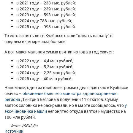
в 2021 году – 238 тыс. рублей;
Афиша
Обучение
Проекты
в 2022 году – 239 тыс. рублей;
в 2023 году – 593 тыс. рублей;
в 2024 году 788 тыс. рублей;
в 2025 году – 998 тыс. рублей.
То есть за пять лет в Кузбассе стали "давать на лапу" в
Товары
Поздравления
Погода
среднем в четыре раза больше.
А вот максимальная сумма взятки из года в год скачет:
в 2022 году – 4,4 млн рублей,
в 2023 году – 5,2 млн рублей;
ТВ программа
Я - пенсионер
в 2024 году – 2,25 млн рублей;
в 2025 году – 40 млн рублей.
Напомним, одно из наиболее громких дел о взятках в Кузбассе
сейчас –
обвинение бывшего министра здравоохранения
региона
Дмитрия Беглова в получении 11 откатов. Сумму
взяток силовики не раскрывали, но в марте сообщалось, что
у
экс-чиновника нашли
непонятно откуда взятое имущество на
100 млн рублей.
Фото: VSE42.Ru
Источник