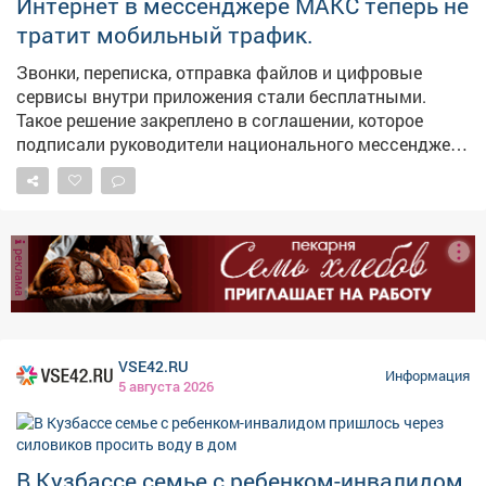
активнее включаться в жизнь своих городов и
Интернет в мессенджере МАКС теперь не
поселков. Тем самым - связывают свое будущее с
тратит мобильный трафик.
Кузбассом. В следующем году откроем такое же
пространство в Киселевске.
Звонки, переписка, отправка файлов и цифровые
сервисы внутри приложения стали бесплатными.
Такое решение закреплено в соглашении, которое
подписали руководители национального мессенджера
и крупнейших операторов связи.
реклама
VSE42.RU
Информация
5 августа 2026
В Кузбассе семье с ребенком-инвалидом