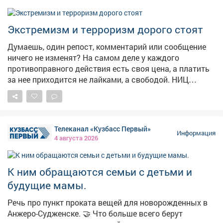
Электрическую версию с красным и зелёным
сигналами установили в 1914году в Кливленде, а
Экстремизм и терроризм дорого стоят
жёлтый цвет добавили позже, чтобы предупреждать о
смене сигнала. В России светофоры начали
Думаешь, один репост, комментарий или сообщение
появляться в 1930‑х годах.
ничего не изменят? На самом деле у каждого
противоправного действия есть своя цена, а платить
за нее приходится не лайками, а свободой. НИЦ
Мониторинга и профилактики подготовил «прайс-
лист», который наглядно показывает последствия
преступлений экстремистской и террористической
направленности. ❗«Цена преступления» доходит
Телеканал «Кузбасс Первый»
вплоть до пожизненного лишения свободы! Не
Информация
4 августа 2026
поддавайся на провокации и не распространяй
сомнительный контент. Перед тем как поставить лайк,
сделать репост или отправить сообщение, задумайся
К ним обращаются семьи с детьми и
о последствиях. 🚫 Если ты столкнулся с
будущие мамы.
подозрительным предложением в сети или в жизни,
немедленно прекрати диалог и сообщи: ▫Горячая
Речь про пункт проката вещей для новорожденных в
линия ФСБ: 8 800 224 22 22; ▫Горячая линия
Анжеро-Судженске. 🤝 Что больше всего берут
«Экстремизму - НЕТ!»: resurs-center.ru/hotline.