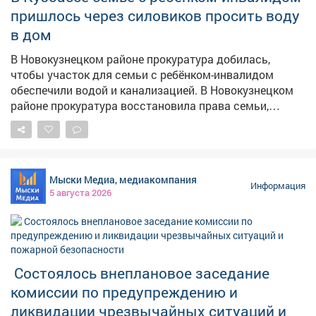
пришлось через силовиков просить воду
в дом
В Новокузнецком районе прокуратура добилась,
чтобы участок для семьи с ребёнком-инвалидом
обеспечили водой и канализацией. В Новокузнецком
районе прокуратура восстановила права семьи,
воспитывающей ребёнка с ограниченными
возможностями здоровья. Как сообщает прокуратура
Кузбасса, местной жительнице и её семье выделили
земельный участок под строительство дома, однако
Мыски Медиа, медиакомпания
пользоваться им было невозможно – на нём
Информация
5 августа 2026
отсутствовали водоснабжение и водоотведение, без
которых эксплуатация жилья попросту невозможна.
Женщина обратилась в надзорное ведомство. После
проверки прокуратура потребовала устранить
нарушения. В результате к участку подвели
Состоялось внеплановое заседание
необходимые инженерные коммуникации. Теперь
комиссии по предупреждению и
семья сможет построить дом и жить в нормальных
условиях.
ликвидации чрезвычайных ситуаций и