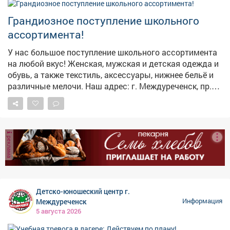
пожара звоните 112! Берегите себя и своих близких!
17:00, по телефону: 32-16-75.
Грандиозное поступление школьного
ассортимента!
У нас большое поступление школьного ассортимента
на любой вкус! Женская, мужская и детская одежда и
обувь, а также текстиль, аксессуары, нижнее бельё и
различные мелочи. Наш адрес: г. Междуреченск, пр.
Строителей, 48/3
реклама
Детско-юношеский центр г.
Междуреченск
Информация
5 августа 2026