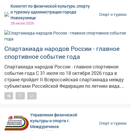
победителями и призерами крупнейших
Комитет по физической культуре, спорту
международных соревнований, а их достижения
и туризму администрации города
Спорт и туризм
вписаны в историю мирового спорта. Кузбасс также
Новокузнецк
внес значительный вклад в развитие тяжелой
28 июля 2026
атлетики. Регион воспитал олимпийских чемпионов и
спортсменов международного уровня, чьи победы
стали предметом гордости не только для области, но
Спартакиада народов России - главное
и для всей страны. В карточках расскажем об истории
тяжелой атлетики, ее особенностях и выдающихся
спортивное событие года
кузбасских спортсменах.
Спартакиада народов России - главное спортивное
событие года С 31 июля по 18 октября 2026 года в
стране пройдет II Всероссийская спартакиада между
субъектами Российской Федерации по летним видам
спорта - масштабные соревнования, которые
объединят сильнейших спортсменов со всей России.
Для многих участников Спартакиада станет важным
этапом на пути к формированию сборных команд
Управление физической
страны для участия в летних Олимпийских играх 2028
культуры и спорта г.
Спорт и туризм
года. В программу вошли соревнования по 44 видам
Междуреченск
спорта. Старты примут семь регионов России на 43