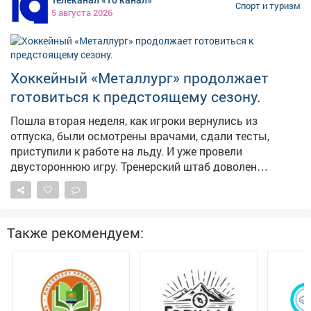
Спорт и туризм
5 августа 2026
Хоккейный «Металлург» продолжает
готовиться к предстоящему сезону.
Пошла вторая неделя, как игроки вернулись из
отпуска, были осмотрены врачами, сдали тесты,
приступили к работе на льду. И уже провели
двустороннюю игру. Тренерский штаб доволен
отношением хоккеистов к работе и тем состоянием, в
каком они подошли к сборам. Состав команды
сформирован процентов на 75, говорит главный
тренер Виктор Александров. Подписания ещё будут.
Также рекомендуем:
На данный момент необходимо усиление атакующих
рядов. Болельщиков интересует судьба Марка Вербы
и Дмитрия Соколова, которые до сих пор не
присоединились к команде. Видимо, находятся в
поиске лучшей доли. Выйдя из отпуска, практически