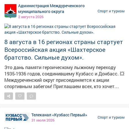
спортивный праздник «День физкультурника - 2026» с
Администрация Междуреченского
насыщенной программой. 🔹 Бег и эстафеты 🔹«Забег
муниципального округа
Спорт и туризм
карапузов» 🔹Волейбол и флорбол 🔹Армрестлинг
2 августа 2026
🔹Спортивное метание ножа 🔹«Веселые старты» Не
упустите возможность весело и активно провести
время всей семьёй!
8 августа в 16 регионах страны стартует
Всероссийская акция «Шахтерское
братство. Сильные духом».
Это дань памяти героическому лыжному переходу
1935-1936 годов, соединившему Кузбасс и Донбасс. 💥
Междуреченский округ присоединяется к акции
спортивным забегом! Приглашаем всех, кто хочет
отдать дань уважения истории, укрепить здоровье и
зарядиться бодростью в кругу единомышленников.
Ждем семьи с детьми - ограничений по возрасту нет! 8
августа у Мемориала шахтерской славы: • 09:30 -
Телеканал «Кузбасс Первый»
начало сбора гостей; • 10:00 - торжественное
Спорт и туризм
31 июля 2026
открытие; • 10:20 - масс-старт на дистанцию 2 км.