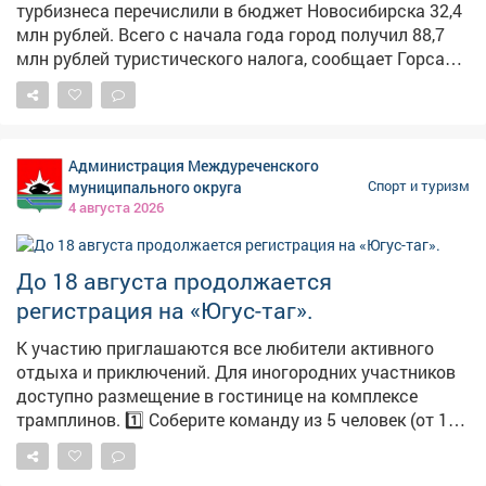
турбизнеса перечислили в бюджет Новосибирска 32,4
«Кузнецких Медведей» Во вторник новокузнечане
млн рублей. Всего с начала года город получил 88,7
отдыхают и наблюдают за соперниками. А 5 августа
млн рублей туристического налога, сообщает Горсайт.
«Кузнецкие Медведи» сыграют с «Белыми
Все собранные средства направляют на развитие
Медведями». Накануне челябинцы с минимальным
городской инфраструктуры. На эти деньги обновляют
счётом уступили хозяевам, «Омским Ястребам» (1:2).
пешеходные маршруты, благоустраивают парки и
«Медвежье дерби» начнётся в 19:00.
общественные пространства, ремонтируют фасады
#новости10канала
Администрация Междуреченского
зданий и борются с визуальным шумом. Новосибирск
муниципального округа
Спорт и туризм
также активно развивает событийный туризм, в
4 августа 2026
котором активно участвуют и туристы из Кузбасса.
Этим летом популярностью пользовались День
города, форумы и фестивали: «Дикоросы», «В Сибири -
До 18 августа продолжается
есть!», «Летосфера» и «Обские фестивали». В
регистрация на «Югус-таг».
минувшие выходные завершился авиапраздник «Вива
авиа!». С 21 по 23 августа в городе пройдёт фестиваль
К участию приглашаются все любители активного
исторической реконструкции «Княжий двор». Фото:
отдыха и приключений. Для иногородних участников
Густаво Зырянов
доступно размещение в гостинице на комплексе
трамплинов. 1️⃣ Соберите команду из 5 человек (от 16
лет, пол значения не имеет). 2️⃣ Внесите взнос. 3️⃣
Покорите трассу «Югус-таг». В программе: забеги,