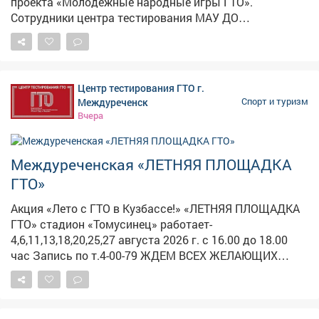
проекта «Молодёжные народные игры ГТО».
Сотрудники центра тестирования МАУ ДО
«Спортивная школа №2» провели для молодых людей
в возрасте от 16 до 24 лет подробный инструктаж.
Участникам объяснили весь путь к получению
заветного знака отличия: - Регистрация на
Центр тестирования ГТО г.
официальном сайте gto.ru. - Получение медицинского
Междуреченск
Спорт и туризм
допуска. - Выбор ближайшего центра тестирования. -
Вчера
Выполнение нормативов комплекса ГТО. -
Торжественное получение знака отличия. Подобные
акции являются важной частью программы по
Междуреченская «ЛЕТНЯЯ ПЛОЩАДКА
популяризации Всероссийского физкультурно-
ГТО»
спортивного комплекса «Готов к труду и обороне»
(ГТО) и приобщению молодёжи к здоровому образу
Акция «Лето с ГТО в Кузбассе!» «ЛЕТНЯЯ ПЛОЩАДКА
жизни. Для получения более детальной информации о
ГТО» стадион «Томусинец» работает-
графике работы центров тестирования и расписании
4,6,11,13,18,20,25,27 августа 2026 г. с 16.00 до 18.00
выполнения нормативов можно обратиться в центры
час Запись по т.4-00-79 ЖДЕМ ВСЕХ ЖЕЛАЮЩИХ
тестирования города Новокузнецка!
ВЫПОЛНИТЬ НОРМАТИВЫ комплекса ГТО ПРОВЕДИ
ВЕЧЕР С ПОЛЬЗОЙ ДЛЯ ЗДОРОВЬЯ!