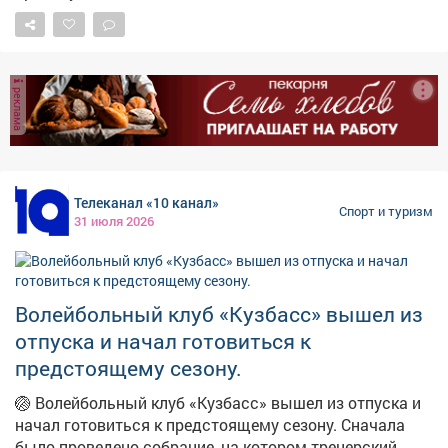
ещё по 2 - с соперниками из «золотого» своей
конференции, 4 встречи − с западными коллективами
«серебряного» дивизиона. А также - по 4
дополнительных игры, которые нужны, чтобы довести
реклама
число матчей до 54. Друг с другом сыграют
соперники равного уровня. Регулярный чемпионат
пройдёт с 6 сентября 2026-го по 22 марта 2027 года. В
нём будут две небольшие паузы - новогодняя и на
Кубок Вызова в феврале. «Кузнецкие Медведи» начнут
Телеканал «10 канал»
«регулярку» 13 сентября домашним поединком против
Спорт и туризм
31 июля 2026
«Мамонтов Югры». #новости10канала
Волейбольный клуб «Кузбасс» вышел из
отпуска и начал готовиться к
предстоящему сезону.
🏐 Волейбольный клуб «Кузбасс» вышел из отпуска и
начал готовиться к предстоящему сезону. Сначала
было проведено собрание, на котором тренерский