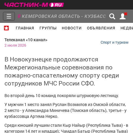
☰
КЕМЕРОВСКАЯ ОБЛАСТЬ - КУЗБАСС
ГЛАВНАЯ
ГРУППЫ
НОВОСТИ
ОБЪЯВЛЕНИЯ
НЕДВ
Главная
Группы
Новости
Телеканал «10 канал»
Спорт и туризм
2 июля 2026
В Новокузнецке продолжаются
Межрегиональные соревнования по
Объявления
Недвижимость
Услуги
пожарно-спасательному спорту среди
сотрудников МЧС России СФО.
Во второй день 10 команд покоряли штурмовую лестницу.
Работа
Транспорт
Компании
У мужчин 1 место занял Руслан Возмилов из Омской области,
2 место - у Александра Миничева (Томская область), третье - у
кузбассовца Артема Нерко.
Среди юношей лучшим стали Кыр Найыр (Республика Тыва) - в
категории 14 лет и младше); Чамдал Батыр (Республика Тыва)