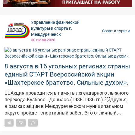
спортивный день лета!
Управление физической
культуры и спорта г.
Спорт и туризм
Междуреченск
30 июля 2026
8 августа в 16 угольных регионах страны
единый СТАРТ Всероссийской акции
«Шахтерское братство. Сильные духом».
🏃‍♀️Акция проводится в память легендарного лыжного
перехода Кузбасс - Донбасс (1935-1936 гг.). 💥Друзья,
в рамках акции в Междуреченском муниципальном
округе пройдет спортивный забег. Это отличный
повод провести время с пользой, зарядиться энергией
и поддержать спортивные традиции нашего региона.
Приходите всей семьей - возрастных ограничений нет!