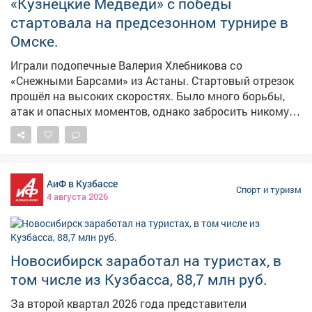
«Кузнецкие Медведи» с победы
стартовала на предсезонном турнире в
Омске.
Играли подопечные Валерия Хлебникова со
«Снежными Барсами» из Астаны. Стартовый отрезок
прошёл на высоких скоростях. Было много борьбы,
атак и опасных моментов, однако забросить никому
не удалось. Счёт открыли новокузнечане в начале
второго периода. На 5-ой минуте численное
преимущество реализовал Давид Каличава. За 3,5
минуты до окончания второго периода казахстанцы -
АиФ в Кузбассе
тоже в большинстве - счёт сравняли. Но уже через 20
Спорт и туризм
4 августа 2026
секунд Михаил Гуров вновь вывел «Медведей» вперёд,
а ещё через 40 секунд новокузнечане оторвались на
две шайбы. Отличился Илья Шамов. В начале
заключительной 20-минутки астанинцы сократили
Новосибирск заработал на туристах, в
отставание до минимального, но последнее слово
том числе из Кузбасса, 88,7 млн руб.
осталось за нашими ребятами. Илья Шамов вновь
реализовал большинство, оформил «дубль» и
За второй квартал 2026 года представители
установил окончательный счёт - 4:2 в пользу