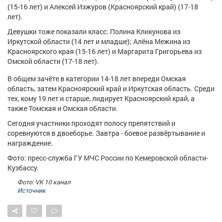
Афиша
Обучение
Проекты
(15-16 лет) и Алексей Изжуров (Красноярский край) (17-18
лет).
Девушки тоже показали класс: Полина Кликунова из
Иркутской области (14 лет и младше); Алёна Межина из
Красноярского края (15-16 лет) и Маргарита Григорьева из
Омской области (17-18 лет).
Товары
Поздравления
Погода
В общем зачёте в категории 14-18 лет впереди Омская
область, затем Красноярский край и Иркутская область. Среди
тех, кому 19 лет и старше, лидирует Красноярский край, а
также Томская и Омская области.
ТВ программа
Я - пенсионер
Сегодня участники проходят полосу препятствий и
соревнуются в двоеборье. Завтра - боевое развёртывание и
награждение.
Фото: пресс-служба ГУ МЧС России по Кемеровской области-
Кузбассу.
Фото: VK 10 канал
Источник