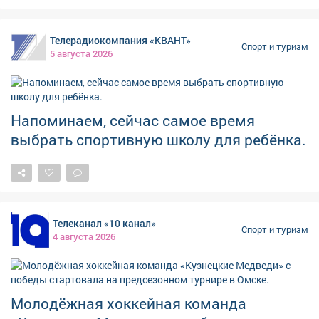
развиваться. Значительный вклад в развитие этого
вида спорта вносит и Кузбасс. В регионе работают
Телерадиокомпания «КВАНТ»
спортивные школы и секции, проводятся
Спорт и туризм
5 августа 2026
соревнования, а кузбасские спортсмены достойно
представляют область на всероссийской и
международной аренах. В карточках расскажем об
истории бокса, его особенностях и известных
Напоминаем, сейчас самое время
спортсменах, чьи достижения стали важной частью
выбрать спортивную школу для ребёнка.
спортивной истории Кузбасса.
Телеканал «10 канал»
Спорт и туризм
4 августа 2026
Молодёжная хоккейная команда