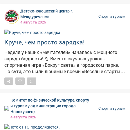
стрельба из лука, метание ножа и камчи, а также
испытание с автомобилем. 📞 Подробная информация
Детско-юношеский центр г.
по тел.: 8-923-467-93-53. #югустаг#visitkuzbass#югус
Междуреченск
Спорт и туризм
4 августа 2026
Круче, чем просто зарядка!
Неделя у наших «мечтателей» началась с мощного
заряда бодрости! 💪 Вместо скучных уроков -
спортивная игра «Вокруг света» в городском парке.
По сути, это были любимые всеми «Весёлые старты»,
только в разы интереснее! Ребята бегали, прыгали,
проявляли чудеса ловкости и, конечно, поддерживали
друг друга. Командный дух был на высоте! 🏆
Главный итог игры, как и положено, - победа дружбы.
Комитет по физической культуре, спорту
Но каждый участник усвоил главное: спорт - это не
и туризму администрации города
Спорт и туризм
просто соревнование, это залог хорошего настроения
Новокузнецк
и крепкого иммунитета. Заряжаемся позитивом на
4 августа 2026
всю неделю! А вы сегодня уже подвигались?