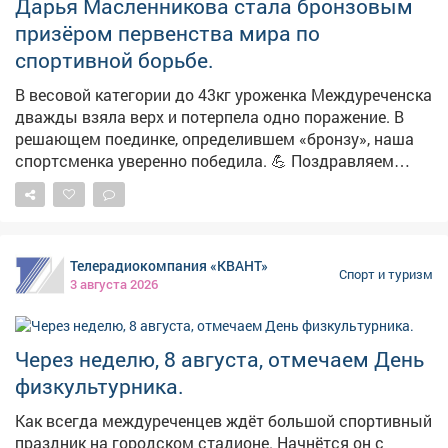
Дарья Масленникова стала бронзовым
самосовершенствованию. Присоединяйтесь и вы к
движению ГТО в городе Новокузнецке!
призёром первенства мира по
спортивной борьбе.
В весовой категории до 43кг уроженка Междуреченска
дважды взяла верх и потерпела одно поражение. В
решающем поединке, определившем «бронзу», наша
спортсменка уверенно победила. 💪 Поздравляем
Дарью от имени всех междуреченцев, так держать!
Телерадиокомпания «КВАНТ»
Спорт и туризм
3 августа 2026
Через неделю, 8 августа, отмечаем День
физкультурника.
Как всегда междуреченцев ждёт большой спортивный
праздник на городском стадионе. Начнётся он с