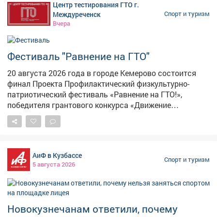
Центр тестирования ГТО г.
Междуреченск
Спорт и туризм
Вчера
Фестиваль "Равнение на ГТО"
20 августа 2026 года в городе Кемерово состоится
финал Проекта Профилактический физкультурно-
патриотический фестиваль «Равнение на ГТО!»,
победителя грантового конкурса «Движение
Первых-2026». В мероприятии примут участие
победители муниципального этапа проектной
активности из 31 муниципального образования
Кузбасса. Состав команды 6 человек, 3 участника из
АиФ в Кузбассе
числа несовершеннолетних, состоящих на различного
Спорт и туризм
5 августа 2026
вида профилактических учетов и 3 участника из числа
курсантов военно-патриотических клубов и
объединений. Фестиваль начнётся с инструктажа и
разминки с участием Талисманов ГТО. Торжественное
Новокузнечанам ответили, почему
открытие мероприятия станет настоящим