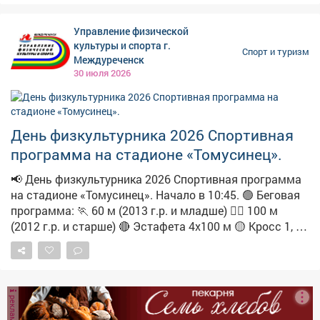
Управление физической
культуры и спорта г.
Спорт и туризм
Междуреченск
30 июля 2026
День физкультурника 2026 Спортивная
программа на стадионе «Томусинец».
📢 День физкультурника 2026 Спортивная программа
на стадионе «Томусинец». Начало в 10:45. 🟢 Беговая
программа: 🏃 60 м (2013 г.р. и младше) 🏃‍♀️ 100 м
(2012 г.р. и старше) 🔴 Эстафета 4х100 м 🟡 Кросс 1, 2,
3 км 🍼 Забег «Карапузов» (до 3 лет) 🛡 Остальные
дисциплины: 💪 Армрестлинг 🗡 Метание ножа 🎯
Бочча 🎯 Дартс 🏀 Стритбол 🏑Флорбол 🏖 Пляжный
волейбол 🏅 Уголок «ГТО» 🥳 Победителей и призёров
реклама
награждаем призами! Не пропусти главный