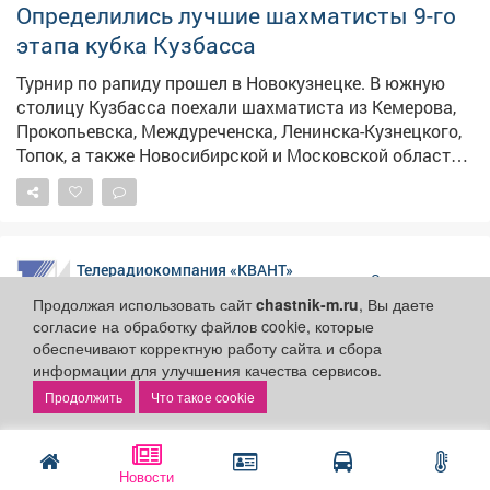
Определились лучшие шахматисты 9-го
этапа кубка Кузбасса
Турнир по рапиду прошел в Новокузнецке. В южную
столицу Кузбасса поехали шахматиста из Кемерова,
Прокопьевска, Междуреченска, Ленинска-Кузнецкого,
Топок, а также Новосибирской и Московской областей.
Всего за титул лучшего боролись 52 спортсмена
разного возраста и уровня подготовки, которые
сыграли 9 туров. Тройка призёров 🥇 Сергей Лавров
(мастер ФИДЕ, Новокузнецк) - 7,5 баллов 🥈Родион
Телерадиокомпания «КВАНТ»
Андреенко (Новокузнецк) - 7 🥉Даниил Дубограев
Спорт и туризм
27 июля 2026
(Прокопьевск) - 7 Победители в различных категориях:
Продолжая использовать сайт
chastnik-m.ru
, Вы даете
женщины - Дарья Хомяк (Кемерово) юноши -
согласие на обработку файлов cookie, которые
Мирослав Ширяев (Прокопьевск) ветераны - Тамара
обеспечивают корректную работу сайта и сбора
От Москвы до ковра в Баку
информации для улучшения качества сервисов.
Сорокина (женский международный мастер,
Новокузнецк)
Что такое cookie
Азербайджан готовится принять Первенство Мира по
вольной борьбе среди спортсменов до 18-ти лет.
Новости