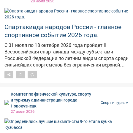
28 июля 2026
спортивных объектах в 16 населённых пунктах. Всего
будет разыграно 350 комплектов наград и три
командных кубка. Ожидается участие более 9 400
Спартакиада народов России - главное
спортсменов, подготовку которых обеспечивают
свыше 3 200 тренеров, а соревнования будут
спортивное событие 2026 года.
обслуживать более 1 800 спортивных судей. Столицей
С 31 июля по 18 октября 2026 года пройдет II
Спартакиады народов России в 2026 году станет
Всероссийская спартакиада между субъектами
Екатеринбург. Именно здесь 8 августа состоится
Российской Федерации по летним видам спорта среди
торжественная церемония открытия соревнований.
сильнейших спортсменов без ограничения верхней
Следить за новостями, расписанием и результатами
границы возраста - «Спартакиада народов России».
можно на официальных ресурсах Спартакиады: •
Следите за новостями, расписанием соревнований и
сайт: fd-sport.ru/spartakiada; • сообщество во
результатами на официальных информационных
«ВКонтакте»: vk.ru/spartakiada2026; • канал в MAX:
ресурсах Спартакиады: МАХ: max.ru/id77037712...
max.ru/id77037712....
Комитет по физической культуре, спорту
ВКонтакте: vk.ru/spartakiada2026 Официальный сайт:
и туризму администрации города
Спорт и туризм
fd-sport.ru/spartakiada
Новокузнецк
27 июля 2026