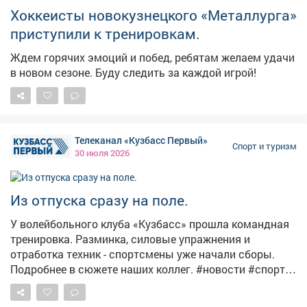
на костре вкуснее любого ресторанного блюда 🍲.
Хоккеисты новокузнецкого «Металлурга»
Освоили кучу туристских премудростей: от вязания
приступили к тренировкам.
правильных узлов до чтения карты. И главное - мы
невероятно сдружились! 🤝 Вечерние посиделки у
Ждем горячих эмоций и побед, ребятам желаем удачи
костра, смешные истории и байки - это то, что
в новом сезоне. Буду следить за каждой игрой!
связывает крепче суперклея. Там, вдали от
цивилизации и интернета, все становятся
настоящими. Этот поход показал нам душу Кузбасса -
суровую, дикую, но невыразимо прекрасную. Эхо
таёжного края теперь звучит внутри каждого из нас. ✨
Телеканал «Кузбасс Первый»
Спорт и туризм
Так что...
30 июля 2026
Из отпуска сразу на поле.
У волейбольного клуба «Кузбасс» прошла командная
тренировка. Разминка, силовые упражнения и
отработка техник - спортсмены уже начали сборы.
Подробнее в сюжете наших коллег. #новости #спорт
#тренировк