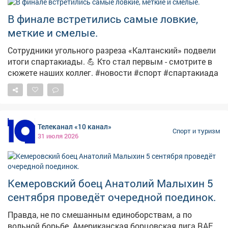
Остались вопросы? Звоните: 8 (38475) 2-10-09.
#шахтерскоебратство
В финале встретились самые ловкие,
меткие и смелые.
Сотрудники угольного разреза «Калтанский» подвели
итоги спартакиады. 💪 Кто стал первым - смотрите в
сюжете наших коллег. #новости #спорт #спартакиада
Телеканал «10 канал»
Спорт и туризм
31 июля 2026
Кемеровский боец Анатолий Малыхин 5
сентября проведёт очередной поединок.
Правда, не по смешанным единоборствам, а по
вольной борьбе. Американская борцовская лига RAF