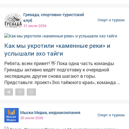
Гренада, спортивно-туристский
клуб
Спорт и туризм
31 июля 2026
Как мы укротили «каменные реки» и
услышали эхо тайги
Ребята, всем привет! 👋 Пока одна часть команды
Гренады активно ведёт подготовку к очередной
экспедиции, другие снова шагают в горы.
Представьте: проект«Эхо таёжного края», команда
отважных юных туристов под присмотром настоящих
гуру-походников Ертышовой С.В. и Стригунова С В.и
сердце - Кузнецкий Алатау. Наша цель? РекаБольшой
Казыр- мощная, полноводная артерия, самый
Мыски Медиа, медиакомпания
крупный приток Томи, и её своенравный сосед -
Спорт и туризм
30 июля 2026
речкаСургас. Места там просто дух захватывают! 🏔️
Это вам не по парку прогуляться. Мы прошли около60