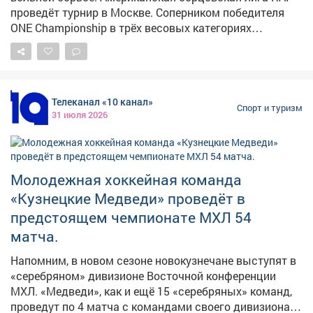
проведёт турнир в Москве. Соперником победителя
ONE Championship в трёх весовых категориях
Анатолия Малыхина будет представитель бойцовской
лиги PFL иранец Пуйя Рахмани. Напомним, за карьеру
в ММА Малыхин провел 16 поединков: 15 побед, 1
поражение. На счету Рахмани - 6 побед и ни одного
Телеканал «10 канал»
поражения.
Спорт и туризм
31 июля 2026
Молодежная хоккейная команда
«Кузнецкие Медведи» проведёт в
предстоящем чемпионате МХЛ 54
матча.
Напомним, в новом сезоне новокузнечане выступят в
«серебряном» дивизионе Восточной конференции
МХЛ. «Медведи», как и ещё 15 «серебряных» команд,
проведут по 4 матча с командами своего дивизиона,