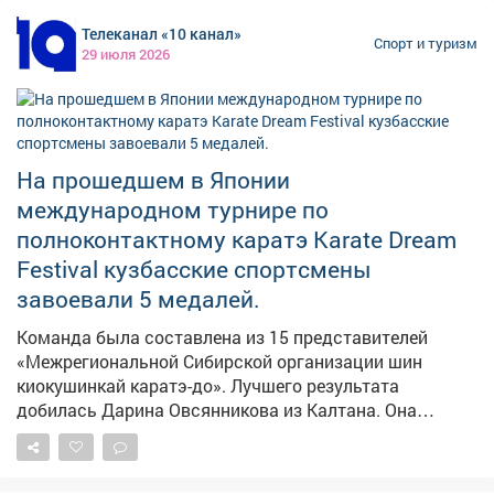
Приглашаем всех желающих 8 августа! Встречаемся у
Телеканал «10 канал»
Мемориала шахтерской славы! 🕙 Сбор участников и
Спорт и туризм
29 июля 2026
гостей мероприятия : 09:30 🕤 Торжественное
открытие мероприятия: 10:00 🕚 Старт на 2 км: 10:20
Есть вопросы? Звоните: 8 (38475) 2-10-09. До встречи
на старте! #шахтерскоебратство
На прошедшем в Японии
международном турнире по
полноконтактному каратэ Karate Dream
Festival кузбасские спортсмены
завоевали 5 медалей.
Команда была составлена из 15 представителей
«Межрегиональной Сибирской организации шин
киокушинкай каратэ-до». Лучшего результата
добилась Дарина Овсянникова из Калтана. Она
боролась за награды в весовой категории до 45 кг и
стала чемпионкой. #новости10канала