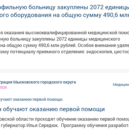
офильную больницу закуплены 2072 единиц
ого оборудования на общую сумму 490,6 мл
для оказания высококвалифицированной медицинской пом
ную больницу закуплены 2072 единицы медицинского
ю сумму 490,6 млн рублей. Особое внимание уделено
ому потенциалу приемного отделения: эндоскопия, цистос
, УЗИ, экспресс-лаборатория и ЭКГ работают в единой связ
чам оперативно устанавливать точный диагноз и определ
я пациента уже в первые минуты обращения. Кабинет
 томографии оснащен новым аппаратом МСКТ. Это перед
рация Мысковского городского округа
ализации, дающая полную картину структурных изменени
Медицина
2026
еждения получили важное
ентр здоровья пополнился новыми
етрами, анализатором монооксида углерода (для теста
 обучают оказанию первой помощи
ростомерами, силомерами, глюкометрами и тонометрами.
закуплено на 1,5 млн рублей в рамках федерального проек
вской области проходят обучение оказанию первой помо
отделение Междуреченской больницы
 Илья Середюк. ⁣ Программу обучения разработали
пециализированных кроватей с выдвижными туалетами,