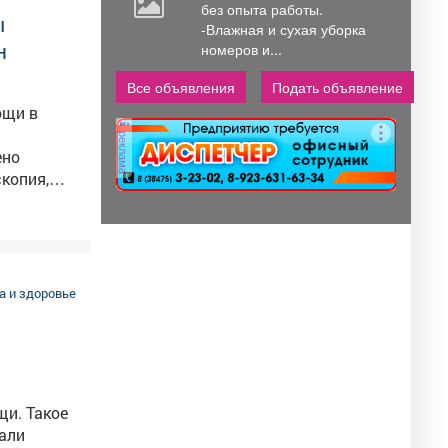
без опыта работы.
ы
-Влажная и сухая уборка
н
номеров и...
Все объявления
Подать объявление
ощи в
реклама
копия,
ке. Это
ять
овая
й органов
 и здоровье
та
щи. Такое