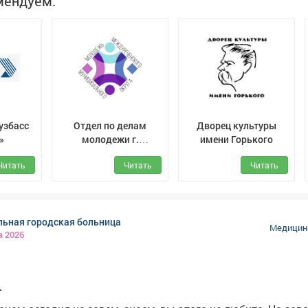
мендуем:
. е. до 2650 суточных килокалорий, так как в рацион питан
ща должна быть качественной, полезной и
. Предпочтительнее готовить на пару, варить или тушить.
 вводить в рацион продукты, которые могут быть
и аллергенами для мамы и малыша: цитрусовые, клубник
Также в период кормления грудью нужно полностью исключ
оль, сладкие газированные напитки и соки тетра пак, конс
ринованные продукты, экзотические фрукты и блюда,
узбасс
Отдел по делам
Дворец культуры
приготовленные из них», - говорит врач. Фото: freepik.com
»
молодежи г.
имени Горького
Междуреченск
Читать
Читать
Читать
льная городская больница
Медицина
а 2026
.