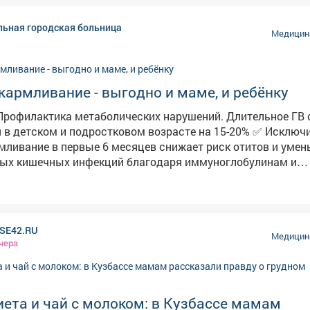
льная городская больница
Медицина
кармливание - выгодно и маме, и ребёнку
етском и подростковом возрасте на 15-20% ✅ Исключительное
мливание в первые 6 месяцев снижает риск отитов и уме
лых кишечных инфекций благодаря иммуноглобулинам и
уммарная длительность грудного
 от 12 месяцев и более снижает риски гипертонии и серде
ий в постменопаузе на 10-15% ✅ На производство грудного
зм тратит около 500 ккал в день - это эквивалент 45-60 м
SE42.RU
Медицина
чера
и для обоих. Но если по каким-то причинам ГВ невозможн
меси позволяют вырастить здорового ребенка. Ваша свя
бви, а не на типе питания ❤
ета и чай с молоком: в Кузбассе мамам