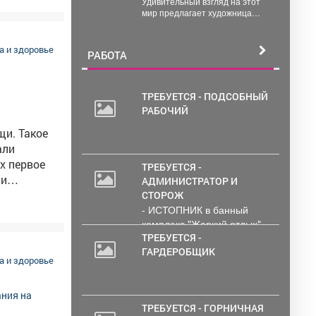
Удивительный взгляд на этот
мир предлагает художница
ов
Татьяна Никулина. На своей
ионе пока
персональной выставке в
Доме...
 и здоровье
РАБОТА
ТРЕБУЕТСЯ - ПОДСОБНЫЙ
РАБОЧИЙ
щи. Такое
ТРЕБУЕТСЯ -
ми
АДМИНИСТРАТОР И
ствовать в
СТОРОЖ
- ИСТОПНИК в банный
ас.
комплекс "Жаркий отдых"
ровала
Администрирование и
ТРЕБУЕТСЯ -
тех....
ГАРДЕРОБЩИК
 и здоровье
я первой
ТРЕБУЕТСЯ - ГОРНИЧНАЯ