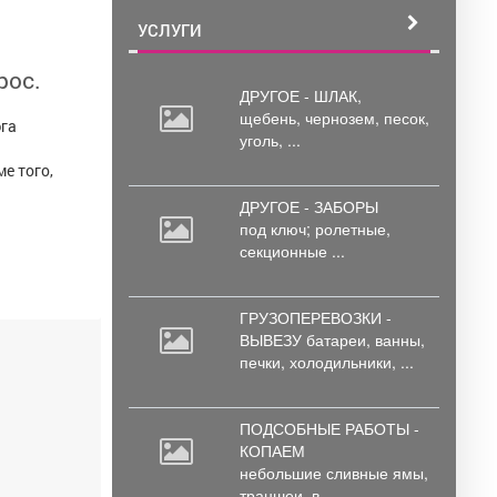
УСЛУГИ
рос.
ДРУГОЕ - ШЛАК,
щебень,
чернозем, песок,
юга
уголь, ...
е того,
ДРУГОЕ - ЗАБОРЫ
под
ключ; ролетные,
секционные ...
ГРУЗОПЕРЕВОЗКИ -
ВЫВЕЗУ батареи,
ванны,
печки, холодильники, ...
ПОДСОБНЫЕ РАБОТЫ -
КОПАЕМ
небольшие
сливные ямы,
траншеи, в ...