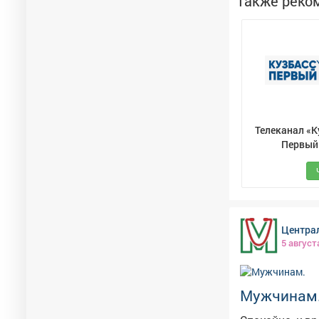
Также реко
потребности, т
постепенно вводится прикорм. «Пи
разнообразной
осторожностью
потенциальным
молоко и др. 
рациона алког
копчёные и ма
Телеканал «К
Первый
Центра
5 август
Мужчинам