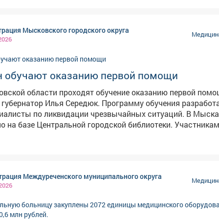
ический фактор установлен в 18 случаях – у всех пациент
аны вирусы негриппозной природы. Вирусы гриппа в рег
рация Мысковского городского округа
т.
Медицина
2026
 обучают оказанию первой помощи
вской области проходят обучение оказанию первой помо
 Илья Середюк. Программу обучения разработали
исты по ликвидации чрезвычайных ситуаций. В Мысках первое
о на базе Центральной городской библиотеки. Участника
и представители старшего поколения. Они узнали, как дей
туациях и не растеряться, если помощь нужна прямо сейч
мы оказания первой помощи собравшимся продемонстри
ники. Занятия стартовали. В планах - обучить
рация Междуреченского муниципального округа
ния, в том числе школьников. К проведению занятий будут
Медицина
 2026
ветераны СВО, которые имеют практический опыт оказани
адавшим.