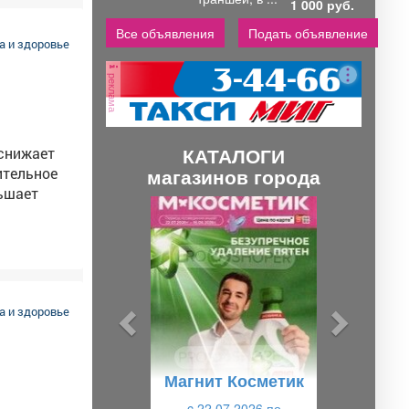
1 000 руб.
Все объявления
Подать объявление
 и здоровье
реклама
КАТАЛОГИ
магазинов города
ньшает
П
С
р
л
чно-
е
е
д
д
инутам
ы
у
 и здоровье
д
ю
о -
зь
у
щ
Магнит Косметик
щ
и
c 22.07.2026 по