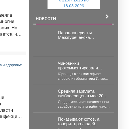
и
й
18.08.2026
й
веяла
НОВОСТИ
Парапланеристы
ается, что
Междуреченска
олока.
продолжают тренировки
круглогодично.
вух литров
Чиновники
на, а в их
 и здоровье
прокомментировали
ситуацию с Юргинской
Юргинцы в прямом эфире
ТЭЦ, где меняется
спросили губернатора Илью
«хозяин»
Середюка, как обстоят дела на
ит только
Юргинской ТЭЦ, где...
Средняя зарплата
кузбассовцев в мае 2026
чи
года составила почти 89
Среднемесячная начисленная
тыс.
заработная плата работников
бласти
в организациях Кузбасса
(включая малые предприятия)
инфекций,
Показывают котов, а
за май 2026 года...
говорят про людей.
знаками