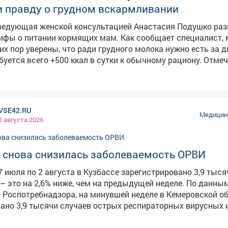
и правду о грудном вскармливании
аведующая женской консультацией Анастасия Подушко раз
нии кормящих мам. Как сообщает специалист, многие
ради грудного молока нужно есть за двоих. Но
буется всего +500 ккал в сутки к обычному рациону. Отмеч
дёт к набору веса у мамы, но не увеличивает количество м
ества. Также врач опровергла миф о том, что чай с
 выработку молока отвечают гормоны –
кситоцин, а не напитки. Главное – питьевой режим около д
VSE42.RU
тки по жажде. Эффективность "лактогенных" чаев не доказа
Медицина
5 августа 2026
ргены для малыша. Отмечается ещё одно заблуждение –
 ребёнка не было аллергии. По словам врача, однообразное
 к дефициту витаминов у мамы. Исключать продукты сто
е снова снизилась заболеваемость ОРВИ
ённой реакции ребёнка. В остальном рацион должен быть
ванным. И даже фастфуд, вопреки мифам, природа
7 июля по 2 августа в Кузбассе зарегистрировано 3,9 тыся
ет – молоко выработается, но пострадает здоровье самой
это на 2,6% ниже, чем на предыдущей неделе. По данным
зится качество молока.
 Роспотребнадзора, на минувшей неделе в Кемеровской о
ано 3,9 тысячи случаев острых респираторных вирусных 
щего показателя. В рамках еженедельного мониторинга
сследовали клинический материал от 181 больного с при