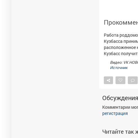
Прокоммен
Работа роддомов
Кузбасса приним
расположенное н
Кузбасс получит
Видео: VK НОВ
Источник
Обсуждени
Комментарии мог
регистрация
Читайте так ж