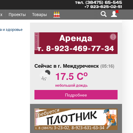
тел. (38475) 65-545
+7 923-625-02-51
х
Проекты
Товары
 и здоровье
реклама
Сейчас в г. Междуреченск
(05:16)
o
17.5 C
небольшой дождь
Подробнее
реклама