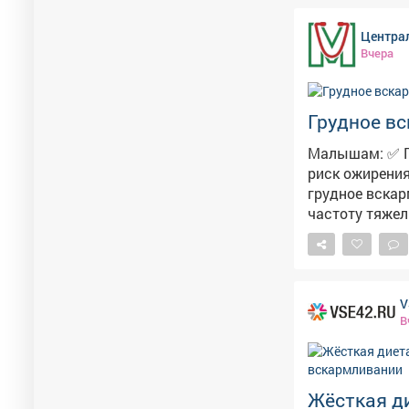
Центра
Вчера
Грудное вс
Малышам: ✅ Профилактика метаболических нарушений. Длительное ГВ снижает
риск ожирения в д
грудное вскар
частоту тяже
олигосахаридам в молоке Мамам: ✅ С
вскармливания
сосудистых заболеван
молока органи
V
тренировки Грудное вскармливание - это эволюционный механизм с доказанными
В
преимуществам
современные с
строится на лю
Жёсткая ди